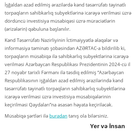
İşğaldan azad edilmiş ərazilərdə kənd təsərrüfatı təyinatlı
torpaqların sahibkarlıq subyektlərinə icarəyə verilməsi üzrə
dördüncü investisiya müsabiqəsi üzrə müraciətlərin
(ərizələrin) qəbuluna başlanılır.
Kənd Təsərrüfatı Nazirliyinin İctimaiyyətlə əlaqələr və
informasiya təminatı şöbəsindən AZƏRTAC-a bildirilib ki,
torpaqların müsabiqə ilə sahibkarlıq subyektlərinə icarəyə
verilməsi Azərbaycan Respublikası Prezidentinin 2024-cü il
27 noyabr tarixli Fərmanı ilə təsdiq edilmiş “Azərbaycan
Respublikasının işğaldan azad edilmiş ərazilərində kənd
təsərrüfatı təyinatlı torpaqların sahibkarlıq subyektlərinə
icarəyə verilməsi üzrə investisiya müsabiqələrinin
keçirilməsi Qaydaları”na əsasən həyata keçiriləcək.
Müsabiqə şərtləri ilə
buradan
tanış ola bilərsiniz.
Yer və İnsan