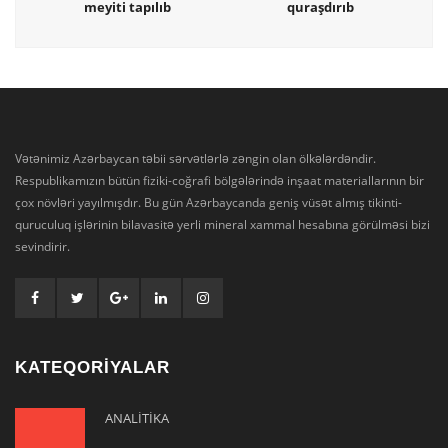
meyiti tapılıb
quraşdırıb
Vətənimiz Azərbaycan təbii sərvətlərlə zəngin olan ölkələrdəndir.
Respublikamızın bütün fiziki-coğrafi bölgələrində inşaat materiallarının bir
çox növləri yayılmışdır. Bu gün Azərbaycanda geniş vüsət almış tikinti-
quruculuq işlərinin bilavasitə yerli mineral xammal hesabına görülməsi bizi
sevindirir.
KATEQORİYALAR
ANALİTİKA