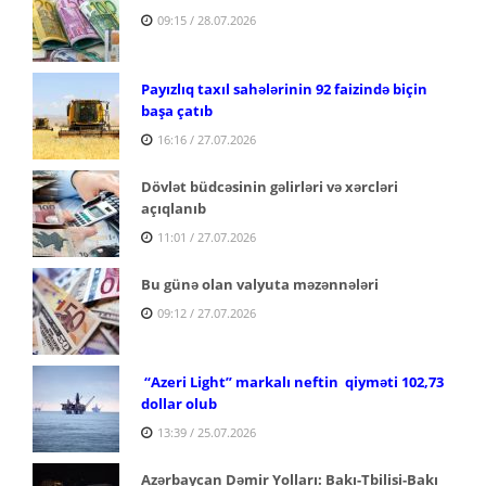
09:15 / 28.07.2026
Payızlıq taxıl sahələrinin 92 faizində biçin
başa çatıb
16:16 / 27.07.2026
Dövlət büdcəsinin gəlirləri və xərcləri
açıqlanıb
11:01 / 27.07.2026
Bu günə olan valyuta məzənnələri
09:12 / 27.07.2026
“Azeri Light” markalı neftin qiyməti 102,73
dollar olub
13:39 / 25.07.2026
Azərbaycan Dəmir Yolları: Bakı-Tbilisi-Bakı