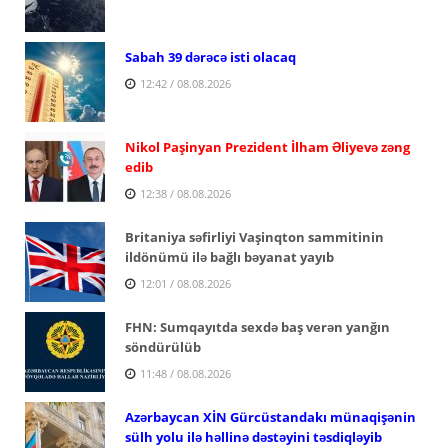
Sabah 39 dərəcə isti olacaq
12:42 / 08.08.2026
Nikol Paşinyan Prezident İlham Əliyevə zəng
edib
12:38 / 08.08.2026
Britaniya səfirliyi Vaşinqton sammitinin
ildönümü ilə bağlı bəyanat yayıb
12:01 / 08.08.2026
FHN: Sumqayıtda sexdə baş verən yanğın
söndürülüb
11:48 / 08.08.2026
Azərbaycan XİN Gürcüstandakı münaqişənin
sülh yolu ilə həllinə dəstəyini təsdiqləyib