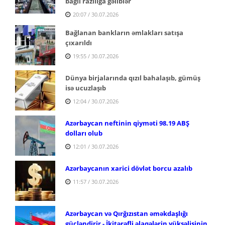
bağlı razılığa gəliblər
20:07 / 30.07.2026
Bağlanan bankların əmlakları satışa
çıxarıldı
19:55 / 30.07.2026
Dünya birjalarında qızıl bahalaşıb, gümüş
isə ucuzlaşıb
12:04 / 30.07.2026
Azərbaycan neftinin qiyməti 98.19 ABŞ
dolları olub
12:01 / 30.07.2026
Azərbaycanın xarici dövlət borcu azalıb
11:57 / 30.07.2026
Azərbaycan və Qırğızıstan əməkdaşlığı
gücləndirir - İkitərəfli əlaqələrin yüksəlişinin