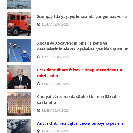
Sumqayıtda yaşayış binasında yanğın baş verib
13:47 / 09.08.2026
Xocalı və Xocavəndin bir sıra kənd və
qəsəbələrinin elektrik şəbəkəsi yenidən qurulur
13:21 / 09.08.2026
Prezident İlham Əliyev Sinqapur Prezidentini
təbrik edib
13:01 / 09.08.2026
Cinayət törətməkdə şübhəli bilinən 52 nəfər
saxlanılıb
12:49 / 08.08.2026
Antarktida buzlaqları civə mənbəyinə çevrilir
12:45 / 08.08.2026