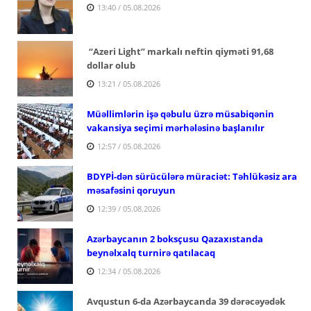
13:40 / 05.08.2026
“Azeri Light” markalı neftin qiyməti 91,68
dollar olub
13:21 / 05.08.2026
Müəllimlərin işə qəbulu üzrə müsabiqənin
vakansiya seçimi mərhələsinə başlanılır
12:57 / 05.08.2026
BDYPİ-dən sürücülərə müraciət: Təhlükəsiz ara
məsafəsini qoruyun
12:39 / 05.08.2026
Azərbaycanın 2 boksçusu Qazaxıstanda
beynəlxalq turnirə qatılacaq
12:34 / 05.08.2026
Avqustun 6-da Azərbaycanda 39 dərəcəyədək