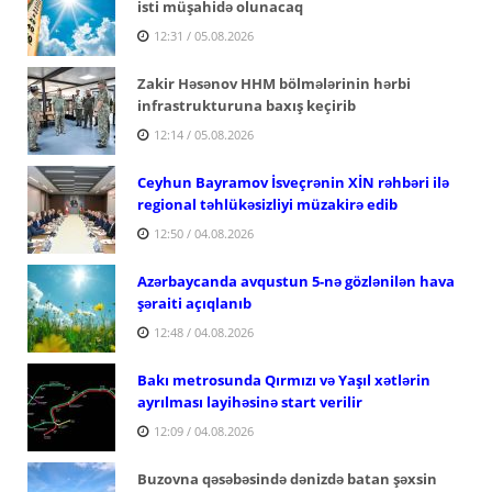
isti müşahidə olunacaq
12:31 / 05.08.2026
Zakir Həsənov HHM bölmələrinin hərbi
infrastrukturuna baxış keçirib
12:14 / 05.08.2026
Ceyhun Bayramov İsveçrənin XİN rəhbəri ilə
regional təhlükəsizliyi müzakirə edib
12:50 / 04.08.2026
Azərbaycanda avqustun 5-nə gözlənilən hava
şəraiti açıqlanıb
12:48 / 04.08.2026
Bakı metrosunda Qırmızı və Yaşıl xətlərin
ayrılması layihəsinə start verilir
12:09 / 04.08.2026
Buzovna qəsəbəsində dənizdə batan şəxsin