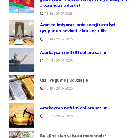
arxasında nə durur?
11:52 / 30.07.2026
Azad edilmiş ərazilərdə enerji üzrə İşçi
Qrupunun növbəti iclası keçirilib
13:14 / 29.07.2026
Azərbaycan nefti 91 dollara satılır
10:44 / 29.07.2026
Qızıl və gümüş ucuzlaşıb
10:19 / 28.07.2026
Azərbaycan nefti 95 dollara satılır
10:07 / 28.07.2026
Bu günə olan valyuta məzənnələri