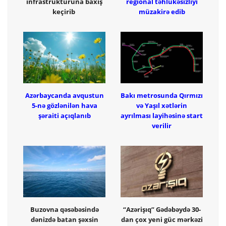
infrastrukturuna baxış
regional təhlükəsizliyi
keçirib
müzakirə edib
Azərbaycanda avqustun
Bakı metrosunda Qırmızı
5-nə gözlənilən hava
və Yaşıl xətlərin
şəraiti açıqlanıb
ayrılması layihəsinə start
verilir
Buzovna qəsəbəsində
“Azərişıq” Gədəbəydə 30-
dənizdə batan şəxsin
dan çox yeni güc mərkəzi