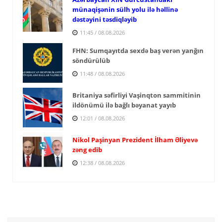
münaqişənin sülh yolu ilə həllinə
dəstəyini təsdiqləyib
11:45 / 08.08.2026
FHN: Sumqayıtda sexdə baş verən yanğın
söndürülüb
11:48 / 08.08.2026
Britaniya səfirliyi Vaşinqton sammitinin
ildönümü ilə bağlı bəyanat yayıb
12:01 / 08.08.2026
Nikol Paşinyan Prezident İlham Əliyevə
zəng edib
12:38 / 08.08.2026