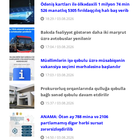
Ödəniş kartları ilə ölkədaxili 1 milyon 74 min
526 manatlıq 5305 fırıldaqçılıq halı baş verib
18:29 / 03.08.2026
Bakıda fəaliyyət göstərən daha iki marşrut
üzrə avtobuslar yenilənir
17:04 / 03.08.2026
Müəllimlərin işə qəbulu üzrə müsabiqənin
vakansiya seçimi mərhələsinə başlanılır
17:03 / 03.08.2026
Prokurorluq orqanlarında qulluğa qəbulla
bağlı sənəd qəbulu davam etdirilir
15:37 / 03.08.2026
ANAMA: Ötən ay 788 mina və 2106
partlamamış digər hərbi sursat
zərərsizləşdirilib
14:50 / 03.08.2026