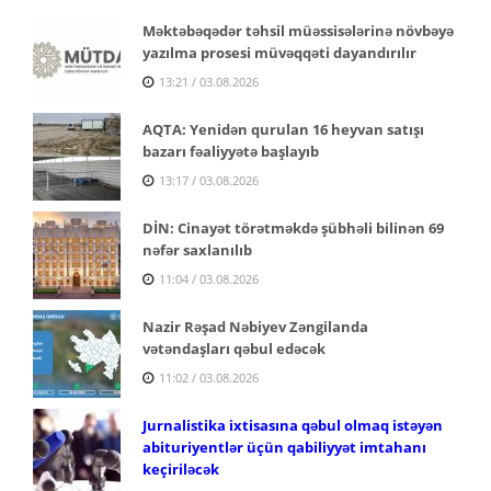
Məktəbəqədər təhsil müəssisələrinə növbəyə
yazılma prosesi müvəqqəti dayandırılır
13:21 / 03.08.2026
AQTA: Yenidən qurulan 16 heyvan satışı
bazarı fəaliyyətə başlayıb
13:17 / 03.08.2026
DİN: Cinayət törətməkdə şübhəli bilinən 69
nəfər saxlanılıb
11:04 / 03.08.2026
Nazir Rəşad Nəbiyev Zəngilanda
vətəndaşları qəbul edəcək
11:02 / 03.08.2026
Jurnalistika ixtisasına qəbul olmaq istəyən
abituriyentlər üçün qabiliyyət imtahanı
keçiriləcək