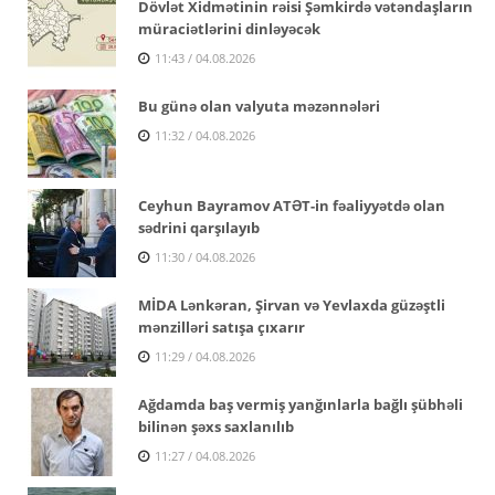
Dövlət Xidmətinin rəisi Şəmkirdə vətəndaşların
müraciətlərini dinləyəcək
11:43 / 04.08.2026
Bu günə olan valyuta məzənnələri
11:32 / 04.08.2026
Ceyhun Bayramov ATƏT-in fəaliyyətdə olan
sədrini qarşılayıb
11:30 / 04.08.2026
MİDA Lənkəran, Şirvan və Yevlaxda güzəştli
mənzilləri satışa çıxarır
11:29 / 04.08.2026
Ağdamda baş vermiş yanğınlarla bağlı şübhəli
bilinən şəxs saxlanılıb
11:27 / 04.08.2026