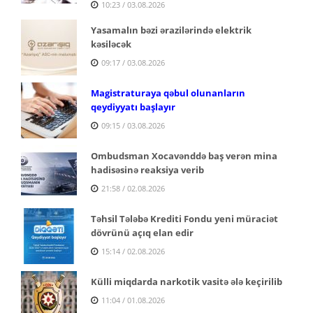
10:23 / 03.08.2026
Yasamalın bəzi ərazilərində elektrik
kəsiləcək
09:17 / 03.08.2026
Magistraturaya qəbul olunanların
qeydiyyatı başlayır
09:15 / 03.08.2026
Ombudsman Xocavənddə baş verən mina
hadisəsinə reaksiya verib
21:58 / 02.08.2026
Təhsil Tələbə Krediti Fondu yeni müraciət
dövrünü açıq elan edir
15:14 / 02.08.2026
Külli miqdarda narkotik vasitə ələ keçirilib
11:04 / 01.08.2026