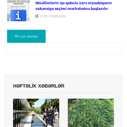
Müəllimlərin işə qəbulu üzrə müsabiqənin
vakansiya seçimi mərhələsinə başlanılır
17:03 / 03.08.2026
Ən çox oxunan
HƏFTƏLİK XƏBƏRLƏR