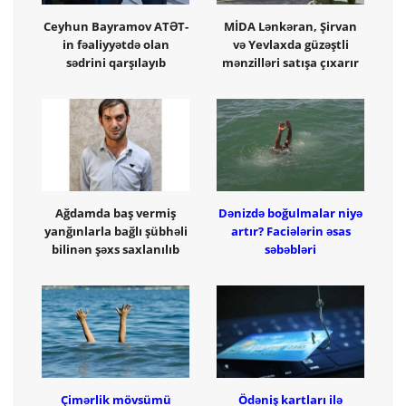
Ceyhun Bayramov ATƏT-
MİDA Lənkəran, Şirvan
in fəaliyyətdə olan
və Yevlaxda güzəştli
sədrini qarşılayıb
mənzilləri satışa çıxarır
Ağdamda baş vermiş
Dənizdə boğulmalar niyə
yanğınlarla bağlı şübhəli
artır? Faciələrin əsas
bilinən şəxs saxlanılıb
səbəbləri
Çimərlik mövsümü
Ödəniş kartları ilə