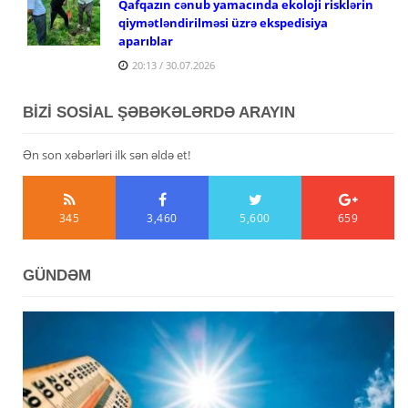
Qafqazın cənub yamacında ekoloji risklərin
qiymətləndirilməsi üzrə ekspedisiya
aparıblar
20:13 / 30.07.2026
BİZİ SOSİAL ŞƏBƏKƏLƏRDƏ ARAYIN
Ən son xəbərləri ilk sən əldə et!
345
3,460
5,600
659
GÜNDƏM