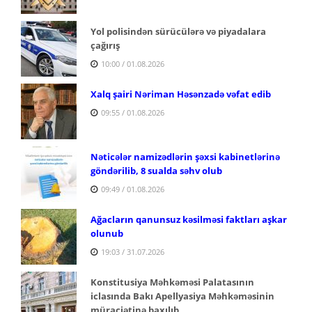
Yol polisindən sürücülərə və piyadalara
çağırış
10:00 / 01.08.2026
Xalq şairi Nəriman Həsənzadə vəfat edib
09:55 / 01.08.2026
Nəticələr namizədlərin şəxsi kabinetlərinə
göndərilib, 8 sualda səhv olub
09:49 / 01.08.2026
Ağacların qanunsuz kəsilməsi faktları aşkar
olunub
19:03 / 31.07.2026
Konstitusiya Məhkəməsi Palatasının
iclasında Bakı Apellyasiya Məhkəməsinin
müraciətinə baxılıb