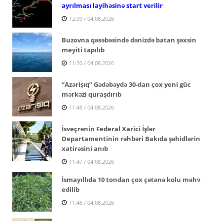
ayrılması layihəsinə start verilir
12:09 / 04.08.2026
Buzovna qəsəbəsində dənizdə batan şəxsin
meyiti tapılıb
11:50 / 04.08.2026
“Azərişıq” Gədəbəydə 30-dan çox yeni güc
mərkəzi quraşdırıb
11:48 / 04.08.2026
İsveçrənin Federal Xarici İşlər
Departamentinin rəhbəri Bakıda şəhidlərin
xatirəsini anıb
11:47 / 04.08.2026
İsmayıllıda 10 tondan çox çətənə kolu məhv
edilib
11:46 / 04.08.2026