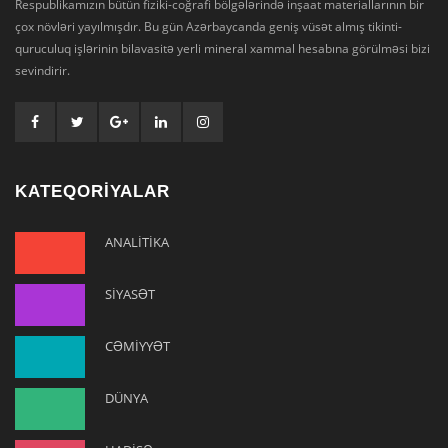
Respublikamızın bütün fiziki-coğrafi bölgələrində inşaat materiallarının bir
çox növləri yayılmışdır. Bu gün Azərbaycanda geniş vüsət almış tikinti-
quruculuq işlərinin bilavasitə yerli mineral xammal hesabına görülməsi bizi
sevindirir.
KATEQORİYALAR
ANALİTİKA
SİYASƏT
CƏMİYYƏT
DÜNYA