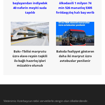
başlayandan indiyədək
ölkədaxili 1 milyon 74
40 nəfərin meyiti suda
min 526 manatlıq 5305
tapılıb
fırıldaqçılıq halı baş verib
Bakı–Tbilisi marşrutu
Bakıda fəaliyyət göstərən
üzrə əlavə reysin təşkili
daha iki marşrut üzrə
ilə bağlı hazırlıq işləri
avtobuslar yenilənir
müzakirə olunub
Vətənimiz Azərbaycan təbii sərvətlərlə zəngin olan ölkələrdəndir.