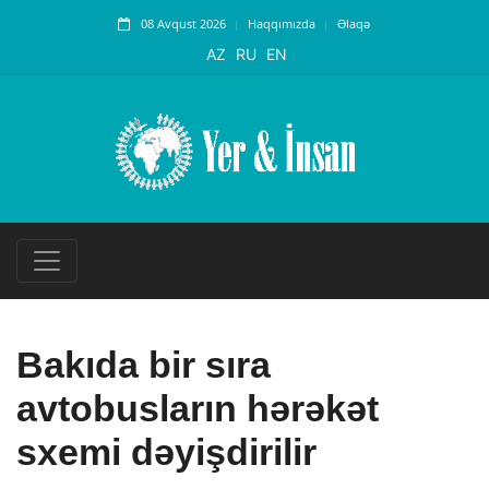
08 Avqust 2026
Haqqımızda
Əlaqə
AZ
RU
EN
Bakıda bir sıra
avtobusların hərəkət
sxemi dəyişdirilir