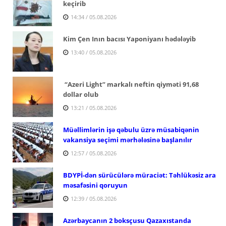
keçirib
14:34 / 05.08.2026
Kim Çen Inın bacısı Yaponiyanı hədələyib
13:40 / 05.08.2026
“Azeri Light” markalı neftin qiyməti 91,68
dollar olub
13:21 / 05.08.2026
Müəllimlərin işə qəbulu üzrə müsabiqənin
vakansiya seçimi mərhələsinə başlanılır
12:57 / 05.08.2026
BDYPİ-dən sürücülərə müraciət: Təhlükəsiz ara
məsafəsini qoruyun
12:39 / 05.08.2026
Azərbaycanın 2 boksçusu Qazaxıstanda