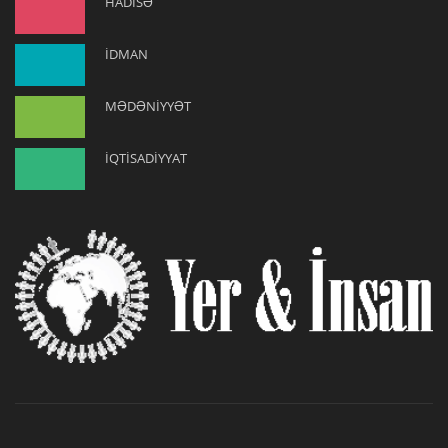
HADİSƏ
İDMAN
MƏDƏNİYYƏT
İQTİSADİYYAT