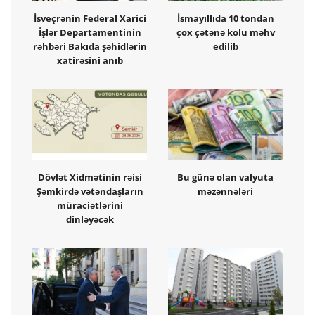
İsveçrənin Federal Xarici
İsmayıllıda 10 tondan
İşlər Departamentinin
çox çətənə kolu məhv
rəhbəri Bakıda şəhidlərin
edilib
xatirəsini anıb
Dövlət Xidmətinin rəisi
Bu günə olan valyuta
Şəmkirdə vətəndaşların
məzənnələri
müraciətlərini
dinləyəcək