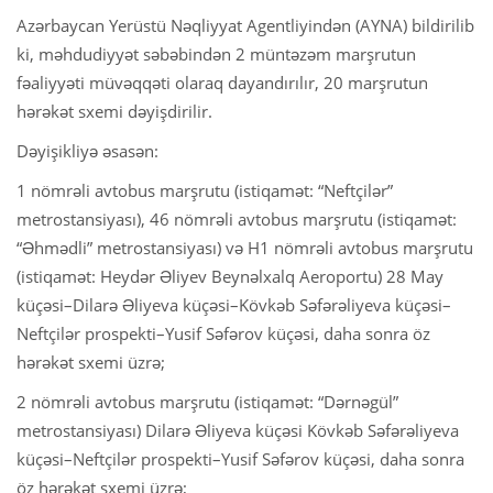
Azərbaycan Yerüstü Nəqliyyat Agentliyindən (AYNA) bildirilib
ki, məhdudiyyət səbəbindən 2 müntəzəm marşrutun
fəaliyyəti müvəqqəti olaraq dayandırılır, 20 marşrutun
hərəkət sxemi dəyişdirilir.
Dəyişikliyə əsasən:
1 nömrəli avtobus marşrutu (istiqamət: “Neftçilər”
metrostansiyası), 46 nömrəli avtobus marşrutu (istiqamət:
“Əhmədli” metrostansiyası) və H1 nömrəli avtobus marşrutu
(istiqamət: Heydər Əliyev Beynəlxalq Aeroportu) 28 May
küçəsi–Dilarə Əliyeva küçəsi–Kövkəb Səfərəliyeva küçəsi–
Neftçilər prospekti–Yusif Səfərov küçəsi, daha sonra öz
hərəkət sxemi üzrə;
2 nömrəli avtobus marşrutu (istiqamət: “Dərnəgül”
metrostansiyası) Dilarə Əliyeva küçəsi Kövkəb Səfərəliyeva
küçəsi–Neftçilər prospekti–Yusif Səfərov küçəsi, daha sonra
öz hərəkət sxemi üzrə;