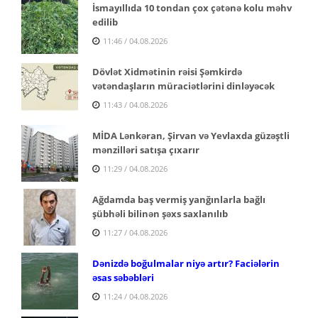
İsmayıllıda 10 tondan çox çətənə kolu məhv
edilib
11:46 / 04.08.2026
Dövlət Xidmətinin rəisi Şəmkirdə
vətəndaşların müraciətlərini dinləyəcək
11:43 / 04.08.2026
MİDA Lənkəran, Şirvan və Yevlaxda güzəştli
mənzilləri satışa çıxarır
11:29 / 04.08.2026
Ağdamda baş vermiş yanğınlarla bağlı
şübhəli bilinən şəxs saxlanılıb
11:27 / 04.08.2026
Dənizdə boğulmalar niyə artır? Faciələrin
əsas səbəbləri
11:24 / 04.08.2026