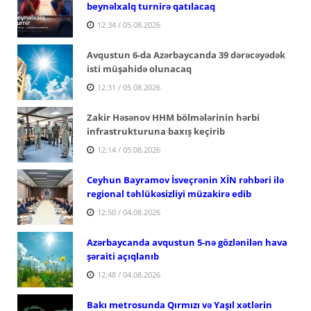
beynəlxalq turnirə qatılacaq
12:34 / 05.08.2026
Avqustun 6-da Azərbaycanda 39 dərəcəyədək
isti müşahidə olunacaq
12:31 / 05.08.2026
Zakir Həsənov HHM bölmələrinin hərbi
infrastrukturuna baxış keçirib
12:14 / 05.08.2026
Ceyhun Bayramov İsveçrənin XİN rəhbəri ilə
regional təhlükəsizliyi müzakirə edib
12:50 / 04.08.2026
Azərbaycanda avqustun 5-nə gözlənilən hava
şəraiti açıqlanıb
12:48 / 04.08.2026
Bakı metrosunda Qırmızı və Yaşıl xətlərin