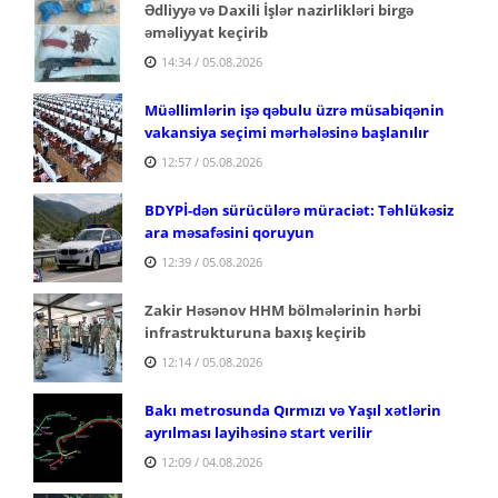
Ədliyyə və Daxili İşlər nazirlikləri birgə
əməliyyat keçirib
14:34 / 05.08.2026
Müəllimlərin işə qəbulu üzrə müsabiqənin
vakansiya seçimi mərhələsinə başlanılır
12:57 / 05.08.2026
BDYPİ-dən sürücülərə müraciət: Təhlükəsiz
ara məsafəsini qoruyun
12:39 / 05.08.2026
Zakir Həsənov HHM bölmələrinin hərbi
infrastrukturuna baxış keçirib
12:14 / 05.08.2026
Bakı metrosunda Qırmızı və Yaşıl xətlərin
ayrılması layihəsinə start verilir
12:09 / 04.08.2026