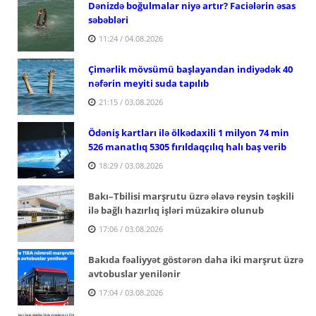
Dənizdə boğulmalar niyə artır? Faciələrin əsas
səbəbləri
11:24 / 04.08.2026
Çimərlik mövsümü başlayandan indiyədək 40
nəfərin meyiti suda tapılıb
21:15 / 03.08.2026
Ödəniş kartları ilə ölkədaxili 1 milyon 74 min
526 manatlıq 5305 fırıldaqçılıq halı baş verib
18:29 / 03.08.2026
Bakı–Tbilisi marşrutu üzrə əlavə reysin təşkili
ilə bağlı hazırlıq işləri müzakirə olunub
17:06 / 03.08.2026
Bakıda fəaliyyət göstərən daha iki marşrut üzrə
avtobuslar yenilənir
17:04 / 03.08.2026