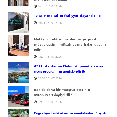
16:31 / 31.07.2026
“Vital Hospital”ın fəaliyyəti dayandırılıb
16:24 / 31.07.2026
Məktəb direktoru vəzifəsinə işə qəbul
müsabiqəsinin müsahibə mərhələsi davam
edir
13:21 / 31.07.2026
AZAL İstanbul və Tbilisi istiqamətləri üzrə
uçuş proqramını genişləndirib
12:30 / 31.07.2026
Bakıda daha bir marşrut xəttinin
avtobusları dəyişdirilir
12:01 / 31.07.2026
Coğrafiya İnstitutunun əməkdaşları Böyük