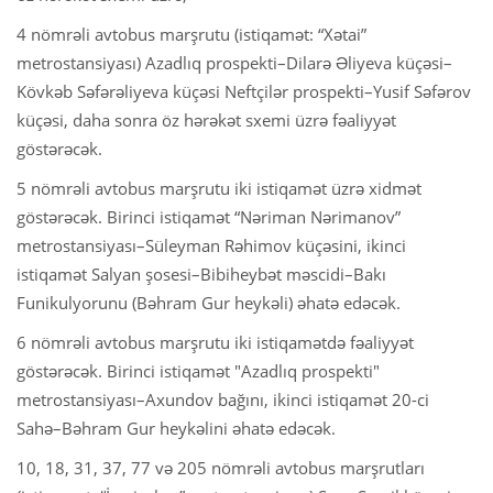
4 nömrəli avtobus marşrutu (istiqamət: “Xətai”
metrostansiyası) Azadlıq prospekti–Dilarə Əliyeva küçəsi–
Kövkəb Səfərəliyeva küçəsi Neftçilər prospekti–Yusif Səfərov
küçəsi, daha sonra öz hərəkət sxemi üzrə fəaliyyət
göstərəcək.
5 nömrəli avtobus marşrutu iki istiqamət üzrə xidmət
göstərəcək. Birinci istiqamət “Nəriman Nərimanov”
metrostansiyası–Süleyman Rəhimov küçəsini, ikinci
istiqamət Salyan şosesi–Bibiheybət məscidi–Bakı
Funikulyorunu (Bəhram Gur heykəli) əhatə edəcək.
6 nömrəli avtobus marşrutu iki istiqamətdə fəaliyyət
göstərəcək. Birinci istiqamət "Azadlıq prospekti"
metrostansiyası–Axundov bağını, ikinci istiqamət 20-ci
Sahə–Bəhram Gur heykəlini əhatə edəcək.
10, 18, 31, 37, 77 və 205 nömrəli avtobus marşrutları