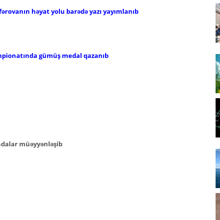
fərovanın həyat yolu barədə yazı yayımlanıb
mpionatında gümüş medal qazanıb
ndalar müəyyənləşib