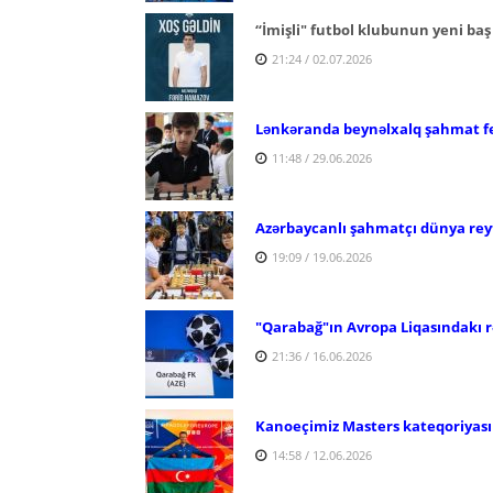
“İmişli" futbol klubunun yeni ba
21:24 / 02.07.2026
Lənkəranda beynəlxalq şahmat fes
11:48 / 29.06.2026
Azərbaycanlı şahmatçı dünya reyt
19:09 / 19.06.2026
"Qarabağ"ın Avropa Liqasındakı rə
21:36 / 16.06.2026
Kanoeçimiz Masters kateqoriyas
14:58 / 12.06.2026