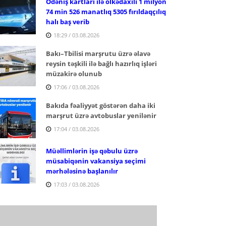
Ödəniş kartları ilə ölkədaxili 1 milyon
74 min 526 manatlıq 5305 fırıldaqçılıq
halı baş verib
18:29 / 03.08.2026
Bakı–Tbilisi marşrutu üzrə əlavə
reysin təşkili ilə bağlı hazırlıq işləri
müzakirə olunub
17:06 / 03.08.2026
Bakıda fəaliyyət göstərən daha iki
marşrut üzrə avtobuslar yenilənir
17:04 / 03.08.2026
Müəllimlərin işə qəbulu üzrə
müsabiqənin vakansiya seçimi
mərhələsinə başlanılır
17:03 / 03.08.2026