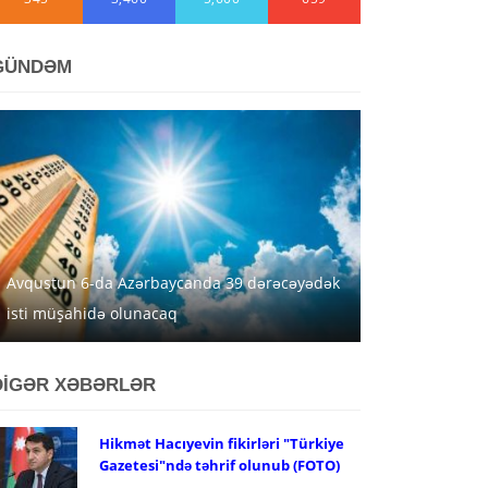
GÜNDƏM
Avqustun 6-da Azərbaycanda 39 dərəcəyədək
isti müşahidə olunacaq
DİGƏR XƏBƏRLƏR
Hikmət Hacıyevin fikirləri "Türkiye
Gazetesi"ndə təhrif olunub (FOTO)