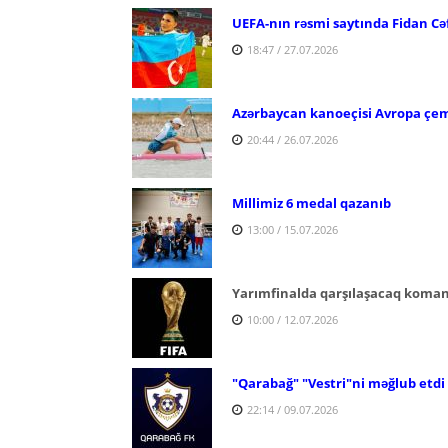
UEFA-nın rəsmi saytında Fidan Cə
18:47 / 27.07.2026
Azərbaycan kanoeçisi Avropa çe
20:44 / 26.07.2026
Millimiz 6 medal qazanıb
13:00 / 15.07.2026
Yarımfinalda qarşılaşacaq koma
10:00 / 12.07.2026
"Qarabağ" "Vestri"ni məğlub etdi
22:14 / 09.07.2026