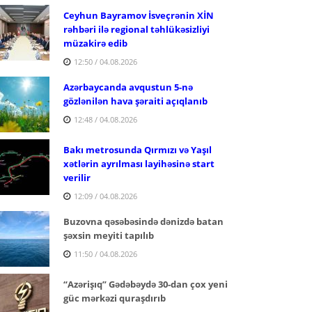
Ceyhun Bayramov İsveçrənin XİN
rəhbəri ilə regional təhlükəsizliyi
müzakirə edib
12:50 / 04.08.2026
Azərbaycanda avqustun 5-nə
gözlənilən hava şəraiti açıqlanıb
12:48 / 04.08.2026
Bakı metrosunda Qırmızı və Yaşıl
xətlərin ayrılması layihəsinə start
verilir
12:09 / 04.08.2026
Buzovna qəsəbəsində dənizdə batan
şəxsin meyiti tapılıb
11:50 / 04.08.2026
“Azərişıq” Gədəbəydə 30-dan çox yeni
güc mərkəzi quraşdırıb