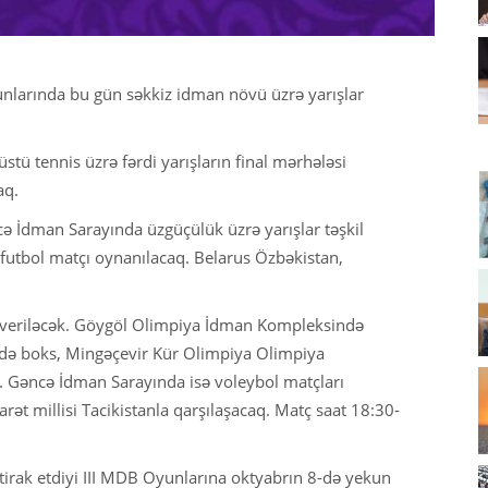
unlarında bu gün səkkiz idman növü üzrə yarışlar
ü tennis üzrə fərdi yarışların final mərhələsi
aq.
ncə İdman Sarayında üzgüçülük üzrə yarışlar təşkil
futbol matçı oynanılacaq. Belarus Özbəkistan,
t veriləcək. Göygöl Olimpiya İdman Kompleksində
ə boks, Mingəçevir Kür Olimpiya Olimpiya
. Gəncə İdman Sarayında isə voleybol matçları
ət millisi Tacikistanla qarşılaşacaq. Matç saat 18:30-
irak etdiyi III MDB Oyunlarına oktyabrın 8-də yekun