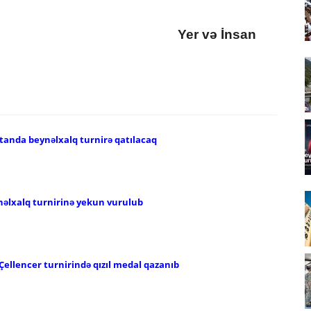
Yer və İnsan
tanda beynəlxalq turnirə qatılacaq
əlxalq turnirinə yekun vurulub
Çellencer turnirində qızıl medal qazanıb