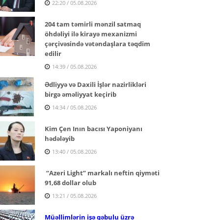
22:20 / 05.08.2026
204 tam təmirli mənzil satmaq
öhdəliyi ilə kirayə mexanizmi
çərçivəsində vətəndaşlara təqdim
edilir
14:39 / 05.08.2026
Ədliyyə və Daxili İşlər nazirlikləri
birgə əməliyyat keçirib
14:34 / 05.08.2026
Kim Çen Inın bacısı Yaponiyanı
hədələyib
13:40 / 05.08.2026
“Azeri Light” markalı neftin qiyməti
91,68 dollar olub
13:21 / 05.08.2026
Müəllimlərin işə qəbulu üzrə