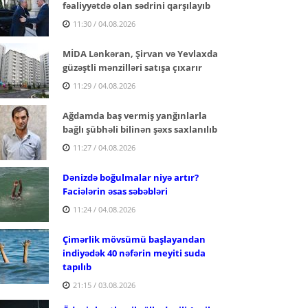
fəaliyyətdə olan sədrini qarşılayıb
11:30 / 04.08.2026
MİDA Lənkəran, Şirvan və Yevlaxda
güzəştli mənzilləri satışa çıxarır
11:29 / 04.08.2026
Ağdamda baş vermiş yanğınlarla
bağlı şübhəli bilinən şəxs saxlanılıb
11:27 / 04.08.2026
Dənizdə boğulmalar niyə artır?
Faciələrin əsas səbəbləri
11:24 / 04.08.2026
Çimərlik mövsümü başlayandan
indiyədək 40 nəfərin meyiti suda
tapılıb
21:15 / 03.08.2026