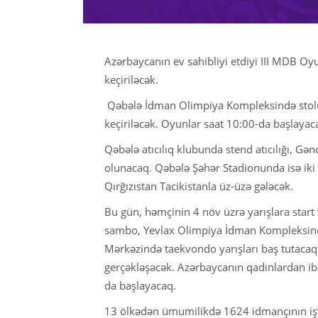
Azərbaycanın ev sahibliyi etdiyi III MDB Oy
keçiriləcək.
Qəbələ İdman Olimpiya Kompleksində stolüst
keçiriləcək. Oyunlar saat 10:00-da başlayac
Qəbələ atıcılıq klubunda stend atıcılığı, Gə
olunacaq. Qəbələ Şəhər Stadionunda isə iki 
Qırğızıstan Tacikistanla üz-üzə gələcək.
Bu gün, həmçinin 4 növ üzrə yarışlara star
sambo, Yevlax Olimpiya İdman Kompleksind
Mərkəzində taekvondo yarışları baş tutacaq
gerçəkləşəcək. Azərbaycanın qadınlardan ibar
da başlayacaq.
13 ölkədən ümumilikdə 1624 idmançının işt