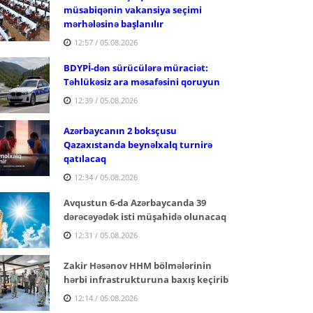
müsabiqənin vakansiya seçimi
mərhələsinə başlanılır
12:57 / 05.08.2026
BDYPİ-dən sürücülərə müraciət:
Təhlükəsiz ara məsafəsini qoruyun
12:39 / 05.08.2026
Azərbaycanın 2 boksçusu
Qazaxıstanda beynəlxalq turnirə
qatılacaq
12:34 / 05.08.2026
Avqustun 6-da Azərbaycanda 39
dərəcəyədək isti müşahidə olunacaq
12:31 / 05.08.2026
Zakir Həsənov HHM bölmələrinin
hərbi infrastrukturuna baxış keçirib
12:14 / 05.08.2026