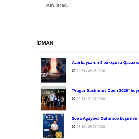
vurulacaq.
İDMAN
Azərbaycanın 2 boksçusu Qazaxıs
12:34 / 05.08.2026
“Vugar Gashimov Open 2026” beyn
12:33 / 31.07.2026
Sona Ağayeva Qahirədə keçirilən 
13:10 / 29.07.2026