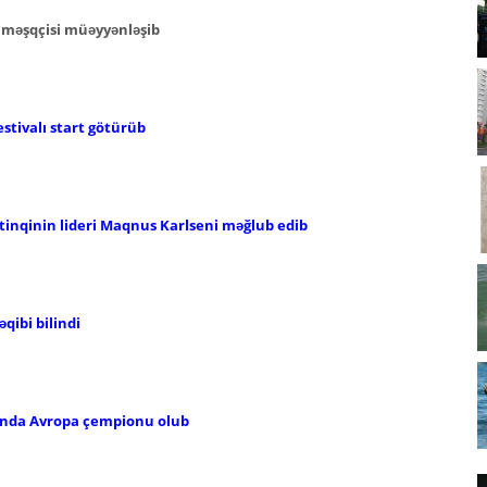
ş məşqçisi müəyyənləşib
tivalı start götürüb
inqinin lideri Maqnus Karlseni məğlub edib
qibi bilindi
ında Avropa çempionu olub