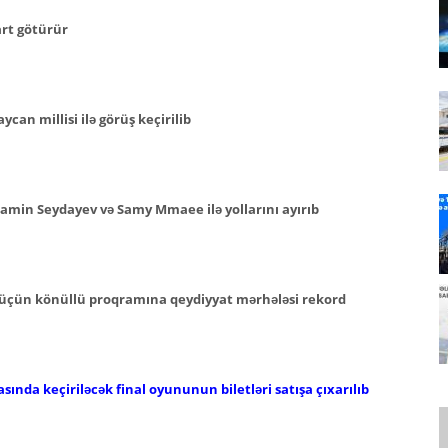
art götürür
can millisi ilə görüş keçirilib
min Seydayev və Samy Mmaee ilə yollarını ayırıb
 üçün könüllü proqramına qeydiyyat mərhələsi rekord
sında keçiriləcək final oyununun biletləri satışa çıxarılıb