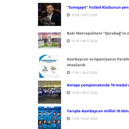
"Sumqayıt" Futbol Klubunun yeni 
20:59 / 09.07.2026
Bakı Metropoliteni “Qarabağ”ın m
16:18 / 08.07.2026
Azərbaycan və İspaniyanın Para
imzalanıb
17:49 / 06.07.2026
Avropa çempionatında 10 medal 
15:09 / 04.07.2026
Yarışda Azərbaycan millisi 10 idm
13:54 / 03.07.2026