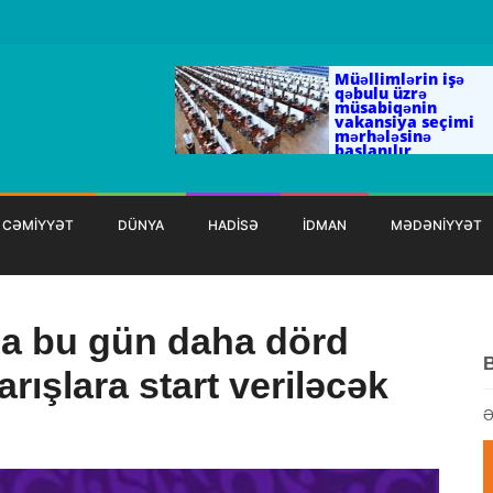
Müəllimlərin işə
qəbulu üzrə
müsabiqənin
vakansiya seçimi
mərhələsinə
başlanılır
CƏMİYYƏT
DÜNYA
HADİSƏ
İDMAN
MƏDƏNİYYƏT
da bu gün daha dörd
rışlara start veriləcək
Ə