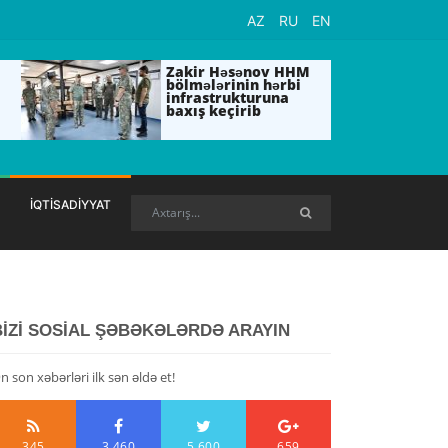
AZ
RU
EN
Zakir Həsənov HHM
bölmələrinin hərbi
infrastrukturuna
baxış keçirib
İQTİSADİYYAT
BİZİ SOSİAL ŞƏBƏKƏLƏRDƏ ARAYIN
n son xəbərləri ilk sən əldə et!
345
3,460
5,600
659