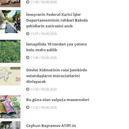
11:48 / 04.08.2026
İsveçrənin Federal Xarici İşlər
Departamentinin rəhbəri Bakıda
şəhidlərin xatirəsini anıb
11:47 / 04.08.2026
İsmayıllıda 10 tondan çox çətənə
kolu məhv edilib
11:46 / 04.08.2026
Dövlət Xidmətinin rəisi Şəmkirdə
vətəndaşların müraciətlərini
dinləyəcək
11:43 / 04.08.2026
Bu günə olan valyuta məzənnələri
11:32 / 04.08.2026
Ceyhun Bayramov ATƏT-in