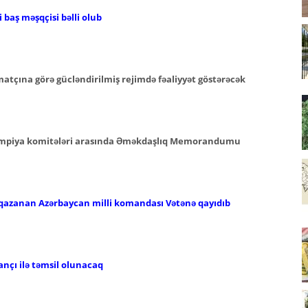
baş məşqçisi bəlli olub
atçına görə gücləndirilmiş rejimdə fəaliyyət göstərəcək
limpiya komitələri arasında Əməkdaşlıq Memorandumu
qazanan Azərbaycan milli komandası Vətənə qayıdıb
ançı ilə təmsil olunacaq