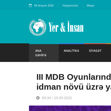
06 Avqust 2026
Haqqımızda
Əlaqə
ANA
ANALİTİKA
SİYASƏT
SƏHİFƏ
III MDB Oyunların
idman növü üzrə ya
09:30 / 29.09.2025