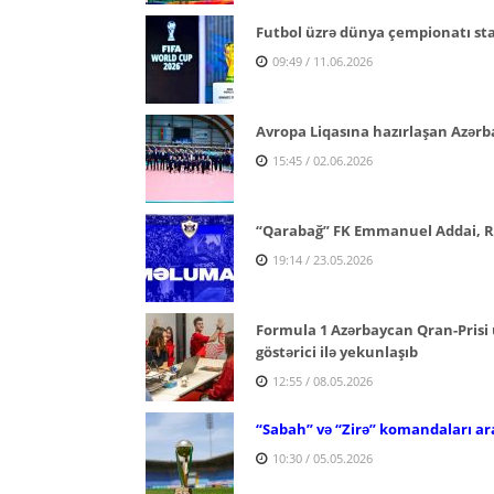
Futbol üzrə dünya çempionatı st
09:49 / 11.06.2026
Avropa Liqasına hazırlaşan Azərbay
15:45 / 02.06.2026
“Qarabağ” FK Emmanuel Addai, Ra
19:14 / 23.05.2026
Formula 1 Azərbaycan Qran-Prisi
göstərici ilə yekunlaşıb
12:55 / 08.05.2026
“Sabah” və “Zirə” komandaları ara
10:30 / 05.05.2026