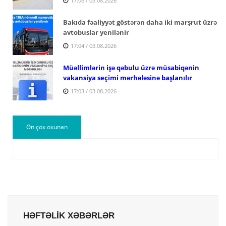
17:06 / 03.08.2026
Bakıda fəaliyyət göstərən daha iki marşrut üzrə
avtobuslar yenilənir
17:04 / 03.08.2026
Müəllimlərin işə qəbulu üzrə müsabiqənin
vakansiya seçimi mərhələsinə başlanılır
17:03 / 03.08.2026
Ən çox oxunan
HƏFTƏLİK XƏBƏRLƏR