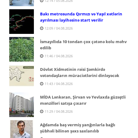
12:14 / 05.08.2026
Bakı metrosunda Qırmızı və Yaşıl xətlərin
ayrılması layihəsinə start verilir
12:09 / 04.08.2026
İsmayıllıda 10 tondan çox çətənə kolu məhv
edilib
11:46 / 04.08.2026
Dövlət Xidmətinin rəisi Şəmkirdə
vətəndaşların müraciətlərini dinləyəcək
11:43 / 04.08.2026
MİDA Lənkəran, Şirvan və Yevlaxda güzəştli
mənzilləri satışa çıxarır
11:29 / 04.08.2026
Ağdamda baş vermiş yanğınlarla bağlı
şübhəli bilinən şəxs saxlanılıb