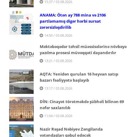
15:37 / 03.08.2026
ANAMA: Ötən ay 788 mina və 2106
partlamamış digər hərbi sursat
zərərsizləşdirilib
14:50 / 03.08.2026
Məktəbəqədər təhsil müəssisələrinə növbəyə
yazılma prosesi müvəqqəti dayandırılır
13:21 / 03.08.2026
AQTA: Yenidən qurulan 16 heyvan satışı
bazarı fəaliyyətə başlayıb
13:17 / 03.08.2026
DİN: Cinayət törətməkdə şübhəli bilinən 69
nəfər saxlanılıb
11:04 / 03.08.2026
Nazir Rəşad Nəbiyev Zəngilanda
vətəndaşları qəbul edəcək