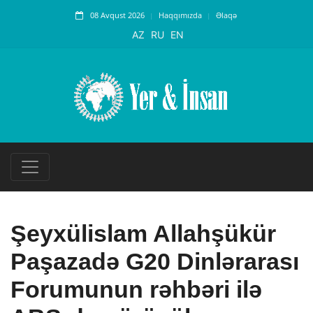
08 Avqust 2026
Haqqımızda
Əlaqə
AZ
RU
EN
Şeyxülislam Allahşükür
Paşazadə G20 Dinlərarası
Forumunun rəhbəri ilə