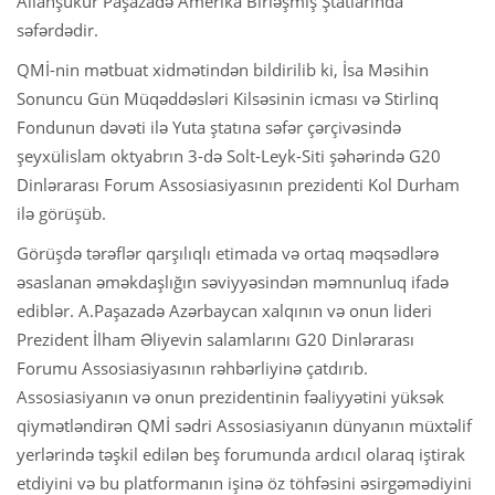
Allahşükür Paşazadə Amerika Birləşmiş Ştatlarında
səfərdədir.
QMİ-nin mətbuat xidmətindən bildirilib ki, İsa Məsihin
Sonuncu Gün Müqəddəsləri Kilsəsinin icması və Stirlinq
Fondunun dəvəti ilə Yuta ştatına səfər çərçivəsində
şeyxülislam oktyabrın 3-də Solt-Leyk-Siti şəhərində G20
Dinlərarası Forum Assosiasiyasının prezidenti Kol Durham
ilə görüşüb.
Görüşdə tərəflər qarşılıqlı etimada və ortaq məqsədlərə
əsaslanan əməkdaşlığın səviyyəsindən məmnunluq ifadə
ediblər. A.Paşazadə Azərbaycan xalqının və onun lideri
Prezident İlham Əliyevin salamlarını G20 Dinlərarası
Forumu Assosiasiyasının rəhbərliyinə çatdırıb.
Assosiasiyanın və onun prezidentinin fəaliyyətini yüksək
qiymətləndirən QMİ sədri Assosiasiyanın dünyanın müxtəlif
yerlərində təşkil edilən beş forumunda ardıcıl olaraq iştirak
etdiyini və bu platformanın işinə öz töhfəsini əsirgəmədiyini