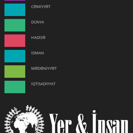
CƏMİYYƏT
DÜNYA
HADİSƏ
İDMAN
MƏDƏNİYYƏT
İQTİSADİYYAT