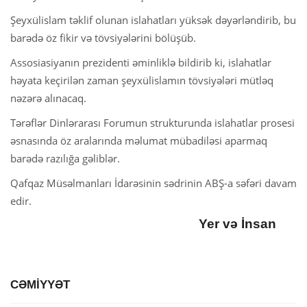
Şeyxülislam təklif olunan islahatları yüksək dəyərləndirib, bu
barədə öz fikir və tövsiyələrini bölüşüb.
Assosiasiyanın prezidenti əminliklə bildirib ki, islahatlar
həyata keçirilən zaman şeyxülislamın tövsiyələri mütləq
nəzərə alınacaq.
Tərəflər Dinlərarası Forumun strukturunda islahatlar prosesi
əsnasında öz aralarında məlumat mübadiləsi aparmaq
barədə razılığa gəliblər.
Qafqaz Müsəlmanları İdarəsinin sədrinin ABŞ-a səfəri davam
edir.
Yer və İnsan
CƏMİYYƏT