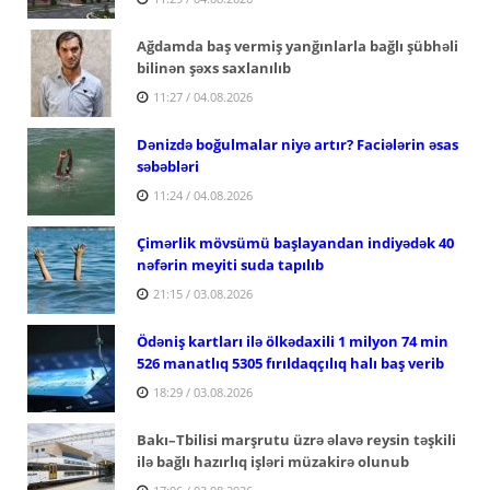
Ağdamda baş vermiş yanğınlarla bağlı şübhəli
bilinən şəxs saxlanılıb
11:27 / 04.08.2026
Dənizdə boğulmalar niyə artır? Faciələrin əsas
səbəbləri
11:24 / 04.08.2026
Çimərlik mövsümü başlayandan indiyədək 40
nəfərin meyiti suda tapılıb
21:15 / 03.08.2026
Ödəniş kartları ilə ölkədaxili 1 milyon 74 min
526 manatlıq 5305 fırıldaqçılıq halı baş verib
18:29 / 03.08.2026
Bakı–Tbilisi marşrutu üzrə əlavə reysin təşkili
ilə bağlı hazırlıq işləri müzakirə olunub