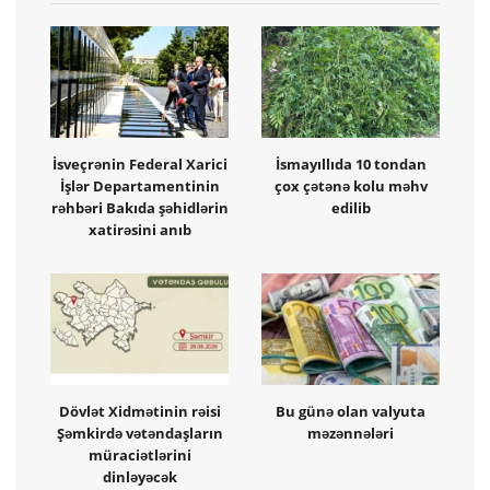
İsveçrənin Federal Xarici
İsmayıllıda 10 tondan
İşlər Departamentinin
çox çətənə kolu məhv
rəhbəri Bakıda şəhidlərin
edilib
xatirəsini anıb
Dövlət Xidmətinin rəisi
Bu günə olan valyuta
Şəmkirdə vətəndaşların
məzənnələri
müraciətlərini
dinləyəcək