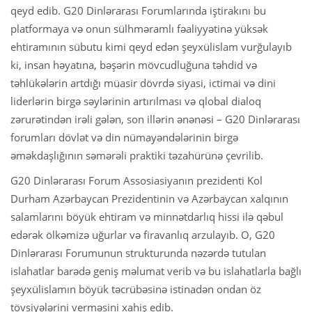
qeyd edib. G20 Dinlərarası Forumlarında iştirakını bu
platformaya və onun sülhməramlı fəaliyyətinə yüksək
ehtiramının sübutu kimi qeyd edən şeyxülislam vurğulayıb
ki, insan həyatına, bəşərin mövcudluğuna təhdid və
təhlükələrin artdığı müasir dövrdə siyasi, ictimai və dini
liderlərin birgə səylərinin artırılması və qlobal dialoq
zərurətindən irəli gələn, son illərin ənənəsi – G20 Dinlərarası
forumları dövlət və din nümayəndələrinin birgə
əməkdaşlığının səmərəli praktiki təzahürünə çevrilib.
G20 Dinlərarası Forum Assosiasiyanın prezidenti Kol
Durham Azərbaycan Prezidentinin və Azərbaycan xalqının
salamlarını böyük ehtiram və minnətdarlıq hissi ilə qəbul
edərək ölkəmizə uğurlar və firavanlıq arzulayıb. O, G20
Dinlərarası Forumunun strukturunda nəzərdə tutulan
islahatlar barədə geniş məlumat verib və bu islahatlarla bağlı
şeyxülislamın böyük təcrübəsinə istinadən ondan öz
tövsiyələrini verməsini xahiş edib.