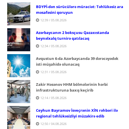
BDYPİ-dən sürücülərə müraciət: Təhlükəsiz ara
məsafəsini qoruyun
12:39 / 05.08.2026
Azərbaycanın 2 boksçusu Qazaxıstanda
beynəlxalq turnirə qatılacaq
12:34 / 05.08.2026
Avqustun 6-da Azərbaycanda 39 dərəcəyədək
isti müşahidə olunacaq
12:31 / 05.08.2026
Zakir Həsənov HHM bölmələrinin hərbi
infrastrukturuna baxış keçirib
12:14 / 05.08.2026
Ceyhun Bayramov İsveçrənin XİN rəhbəri ilə
regional təhlükəsizliyi müzakirə edib
12:50 / 04.08.2026