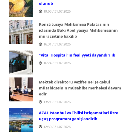
olunub
19:03 / 31.07.2026
Konstitusiya Məhkəməsi Palatasının
iclasında Bakı Apellyasiya Məhkəməsinin
müraciətinə baxılıb
16:31 / 31.07.2026
“Vital Hospital”ın fəaliyyəti dayandırılıb
16:24 / 31.07.2026
Məktəb direktoru vəzifəsinə işə qəbul
müsabiqəsinin müsahibə mərhələsi davam
edir
13:21 / 31.07.2026
AZAL İstanbul və Tbilisi istiqamətləri üzrə
uçuş proqramını genişləndirib
12:30 / 31.07.2026