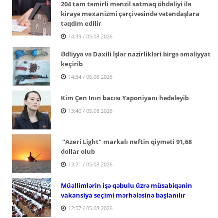
204 tam təmirli mənzil satmaq öhdəliyi ilə
kirayə mexanizmi çərçivəsində vətəndaşlara
təqdim edilir
14:39 / 05.08.2026
Ədliyyə və Daxili İşlər nazirlikləri birgə əməliyyat
keçirib
14:34 / 05.08.2026
Kim Çen Inın bacısı Yaponiyanı hədələyib
13:40 / 05.08.2026
“Azeri Light” markalı neftin qiyməti 91,68
dollar olub
13:21 / 05.08.2026
Müəllimlərin işə qəbulu üzrə müsabiqənin
vakansiya seçimi mərhələsinə başlanılır
12:57 / 05.08.2026