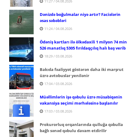
11:27 / 04.08.2026
Dənizdə boğulmalar niyə artır? Faciələrin
əsas səbəbləri
11:24 / 04.08.2026
Ödəniş kartları ilə ölkədaxili 1 milyon 74 min
526 manatlıq 5305 fırıldaqçılıq halı baş verib
18:29 / 03.08.2026
Bakıda fəaliyyət göstərən daha iki marşrut
üzrə avtobuslar yenilənir
17:04 / 03.08.2026
Müəllimlərin işə qəbulu üzrə müsabiqənin
vakansiya seçimi mərhələsinə başlanılır
17:03 / 03.08.2026
Prokurorluq orqanlarında qulluğa qəbulla
bağlı sənəd qəbulu davam etdirilir