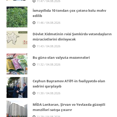
11:47 / 04.08.2026
İsmayıllıda 10 tondan çox çətənə kolu məhv
edilib
11:46 / 04.08.2026
Dövlət Xidmətinin rəisi Şəmkirdə vətəndaşların
müraciətlərini dinləyəcək
11:43 / 04.08.2026
Bu günə olan valyuta məzənnələri
11:32 / 04.08.2026
Ceyhun Bayramov ATƏT-in fəaliyyətdə olan
sədrini qarşılayıb
11:30 / 04.08.2026
MİDA Lənkəran, Şirvan və Yevlaxda güzəştli
mənzilləri satışa çıxarır
11:29 / 04.08.2026