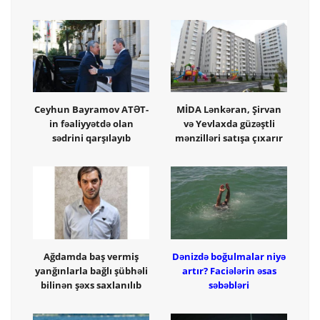
Ceyhun Bayramov ATƏT-
MİDA Lənkəran, Şirvan
in fəaliyyətdə olan
və Yevlaxda güzəştli
sədrini qarşılayıb
mənzilləri satışa çıxarır
Ağdamda baş vermiş
Dənizdə boğulmalar niyə
yanğınlarla bağlı şübhəli
artır? Faciələrin əsas
bilinən şəxs saxlanılıb
səbəbləri