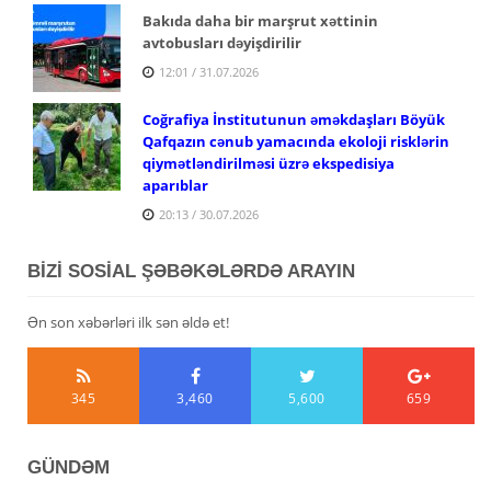
Bakıda daha bir marşrut xəttinin
avtobusları dəyişdirilir
12:01 / 31.07.2026
Coğrafiya İnstitutunun əməkdaşları Böyük
Qafqazın cənub yamacında ekoloji risklərin
qiymətləndirilməsi üzrə ekspedisiya
aparıblar
20:13 / 30.07.2026
BİZİ SOSİAL ŞƏBƏKƏLƏRDƏ ARAYIN
Ən son xəbərləri ilk sən əldə et!
345
3,460
5,600
659
GÜNDƏM