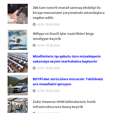
204 tam təmirli mənzil satmaq öhdəliyi ilə
kirayə mexanizmi çərçivəsində vətəndaşlara
təqdim edilir
14:39 / 05.08.2026
Ədliyyə və Daxili İşlər nazirlikləri birgə
əməliyyat keçirib
14:34 / 05.08.2026
Müəllimlərin işə qəbulu üzrə müsabiqənin
vakansiya seçimi mərhələsinə başlanılır
12:57 / 05.08.2026
BDYPİ-dən sürücülərə müraciət: Təhlükəsiz
ara məsafəsini qoruyun
12:39 / 05.08.2026
Zakir Həsənov HHM bölmələrinin hərbi
infrastrukturuna baxış keçirib