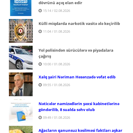
dövrünü açıq elan edir
15:14 / 02.08.2026
Külli miqdarda narkotik vasitə ələ keçirilib
11:04 / 01.08.2026
Yol polisindən sürücülərə və piyadalara
çağırış
10:00 / 01.08.2026
Xalq şairi Nəriman Həsənzadə vəfat edib
09:55 / 01.08.2026
Nəticələr namizədlərin şəxsi kabinetlərinə
göndərilib, 8 sualda səhv olub
09:49 / 01.08.2026
Ağacların qanunsuz kəsilməsi faktları aşkar