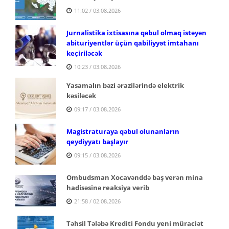
11:02 / 03.08.2026
Jurnalistika ixtisasına qəbul olmaq istəyən
abituriyentlər üçün qabiliyyət imtahanı
keçiriləcək
10:23 / 03.08.2026
Yasamalın bəzi ərazilərində elektrik
kəsiləcək
09:17 / 03.08.2026
Magistraturaya qəbul olunanların
qeydiyyatı başlayır
09:15 / 03.08.2026
Ombudsman Xocavənddə baş verən mina
hadisəsinə reaksiya verib
21:58 / 02.08.2026
Təhsil Tələbə Krediti Fondu yeni müraciət