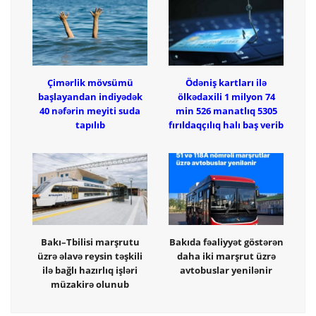
Çimərlik mövsümü
Ödəniş kartları ilə
başlayandan indiyədək
ölkədaxili 1 milyon 74
40 nəfərin meyiti suda
min 526 manatlıq 5305
tapılıb
fırıldaqçılıq halı baş verib
Bakı–Tbilisi marşrutu
Bakıda fəaliyyət göstərən
üzrə əlavə reysin təşkili
daha iki marşrut üzrə
ilə bağlı hazırlıq işləri
avtobuslar yenilənir
müzakirə olunub