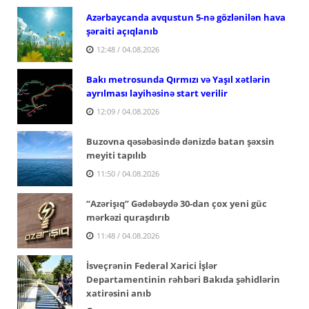
Azərbaycanda avqustun 5-nə gözlənilən hava
şəraiti açıqlanıb
12:48 / 04.08.2026
Bakı metrosunda Qırmızı və Yaşıl xətlərin
ayrılması layihəsinə start verilir
12:09 / 04.08.2026
Buzovna qəsəbəsində dənizdə batan şəxsin
meyiti tapılıb
11:50 / 04.08.2026
“Azərişıq” Gədəbəydə 30-dan çox yeni güc
mərkəzi quraşdırıb
11:48 / 04.08.2026
İsveçrənin Federal Xarici İşlər
Departamentinin rəhbəri Bakıda şəhidlərin
xatirəsini anıb