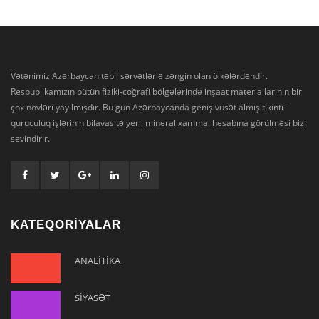
Vətənimiz Azərbaycan təbii sərvətlərlə zəngin olan ölkələrdəndir.
Respublikamızın bütün fiziki-coğrafi bölgələrində inşaat materiallarının bir
çox növləri yayılmışdır. Bu gün Azərbaycanda geniş vüsət almış tikinti-
quruculuq işlərinin bilavasitə yerli mineral xammal hesabına görülməsi bizi
sevindirir.
KATEQORİYALAR
ANALİTİKA
SİYASƏT