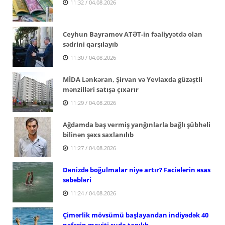
11:32 / 04.08.2026
Ceyhun Bayramov ATƏT-in fəaliyyətdə olan
sədrini qarşılayıb
11:30 / 04.08.2026
MİDA Lənkəran, Şirvan və Yevlaxda güzəştli
mənzilləri satışa çıxarır
11:29 / 04.08.2026
Ağdamda baş vermiş yanğınlarla bağlı şübhəli
bilinən şəxs saxlanılıb
11:27 / 04.08.2026
Dənizdə boğulmalar niyə artır? Faciələrin əsas
səbəbləri
11:24 / 04.08.2026
Çimərlik mövsümü başlayandan indiyədək 40
nəfərin meyiti suda tapılıb