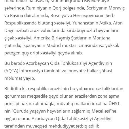
məlumatlarına əsasən, Monteneqronun Biyelo-Polye
şəhərində, Rumıniyanın Qorj bölgəsində, Serbiyanın Moraviç
və Rasina dairələrində, Bosniya və Herseqovinanın Serb
Respublikasında blutanq xəstəliyi, Yunanıstanın Attika, Afon
Dağı inzibati ərazi vahidlərində xırdabuynuzlu heyvanların
çiçək xəstəliyi, Amerika Birləşmiş Ştatlarının Montana
ştatında, İspaniyanın Madrid muxtar icmasında isə yüksək
patogen quş qripi xəstəliyi qeydə alınıb.
Bu barədə Azərbaycan Qida Təhlükəsizliyi Agentliyinin
(AQTA) İnformasiya təminatı və innovativ həllər şöbəsi
məlumat yayıb.
Bildirilib ki, respublika ərazisinin bu yoluxucu xəstəliklərdən
qorunması məqsədilə qeyd olunan ərazilərdən zonalaşma
prinsipi nəzərə alınmaqla, müvafiq malların idxalına ÜHST-
nin “Quruda yaşayan heyvanların sağlamlıq Məcəlləsi”nə
uyğun olaraq Azərbaycan Qida Təhlükəsizliyi Agentliyi
tərəfindən müvəqqəti məhdudiyyət tətbiq edilib.