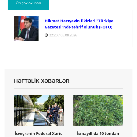
Ən çox oxunan
Hikmət Hacıyevin fikirləri "Türkiye
Gazetesi"ndə təhrif olunub (FOTO)
22:20 / 05.08.2026
HƏFTƏLİK XƏBƏRLƏR
İsveçrənin Federal Xarici
İsmayıllıda 10 tondan