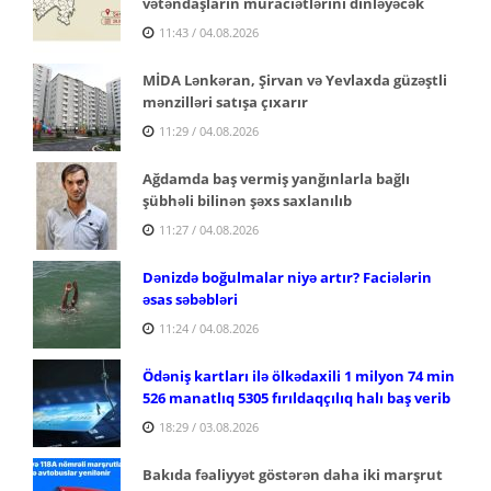
vətəndaşların müraciətlərini dinləyəcək
11:43 / 04.08.2026
MİDA Lənkəran, Şirvan və Yevlaxda güzəştli
mənzilləri satışa çıxarır
11:29 / 04.08.2026
Ağdamda baş vermiş yanğınlarla bağlı
şübhəli bilinən şəxs saxlanılıb
11:27 / 04.08.2026
Dənizdə boğulmalar niyə artır? Faciələrin
əsas səbəbləri
11:24 / 04.08.2026
Ödəniş kartları ilə ölkədaxili 1 milyon 74 min
526 manatlıq 5305 fırıldaqçılıq halı baş verib
18:29 / 03.08.2026
Bakıda fəaliyyət göstərən daha iki marşrut