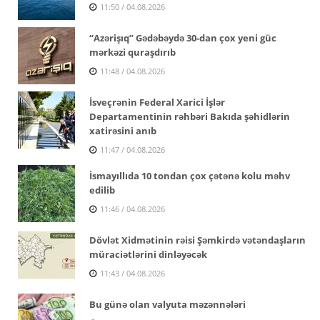
11:50 / 04.08.2026
“Azərişıq” Gədəbəydə 30-dan çox yeni güc
mərkəzi quraşdırıb
11:48 / 04.08.2026
İsveçrənin Federal Xarici İşlər
Departamentinin rəhbəri Bakıda şəhidlərin
xatirəsini anıb
11:47 / 04.08.2026
İsmayıllıda 10 tondan çox çətənə kolu məhv
edilib
11:46 / 04.08.2026
Dövlət Xidmətinin rəisi Şəmkirdə vətəndaşların
müraciətlərini dinləyəcək
11:43 / 04.08.2026
Bu günə olan valyuta məzənnələri