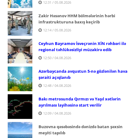
12:31 / 05.08.2026
Zakir Həsənov HHM bölmələrinin hərbi
infrastrukturuna baxış keçirib
12:14 / 05.08.2026
Ceyhun Bayramov İsveçrənin XİN rəhbəri ilə
regional təhlükəsizliyi müzakirə edib
12:50 / 04.08.2026
Azərbaycanda avqustun 5-nə gözlənilən hava
şəraiti açıqlanıb
12:48 / 04.08.2026
Bakı metrosunda Qırmızı və Yaşıl xətlərin
ayrılması layihəsinə start verilir
12:09 / 04.08.2026
Buzovna qəsəbəsində dənizdə batan şəxsin
meyiti tapılıb