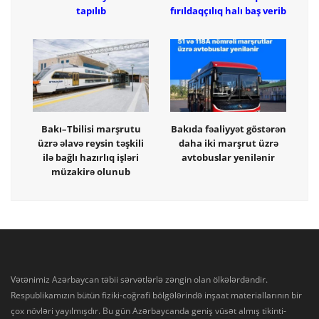
tapılıb
fırıldaqçılıq halı baş verib
Bakı–Tbilisi marşrutu
Bakıda fəaliyyət göstərən
üzrə əlavə reysin təşkili
daha iki marşrut üzrə
ilə bağlı hazırlıq işləri
avtobuslar yenilənir
müzakirə olunub
Vətənimiz Azərbaycan təbii sərvətlərlə zəngin olan ölkələrdəndir.
Respublikamızın bütün fiziki-coğrafi bölgələrində inşaat materiallarının bir
çox növləri yayılmışdır. Bu gün Azərbaycanda geniş vüsət almış tikinti-