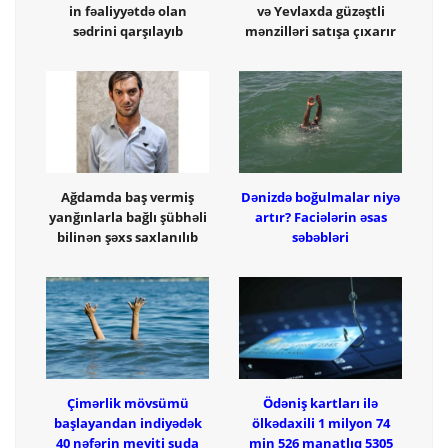
in fəaliyyətdə olan
və Yevlaxda güzəştli
sədrini qarşılayıb
mənzilləri satışa çıxarır
Ağdamda baş vermiş
Dənizdə boğulmalar niyə
yanğınlarla bağlı şübhəli
artır? Faciələrin əsas
bilinən şəxs saxlanılıb
səbəbləri
Çimərlik mövsümü
Ödəniş kartları ilə
başlayandan indiyədək
ölkədaxili 1 milyon 74
40 nəfərin meyiti suda
min 526 manatlıq 5305