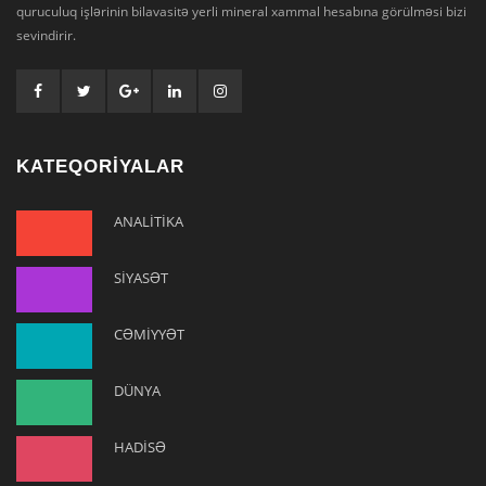
quruculuq işlərinin bilavasitə yerli mineral xammal hesabına görülməsi bizi
sevindirir.
KATEQORİYALAR
ANALİTİKA
SİYASƏT
CƏMİYYƏT
DÜNYA
HADİSƏ