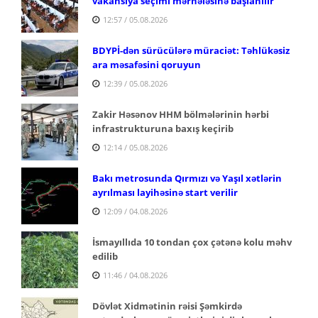
vakansiya seçimi mərhələsinə başlanılır
12:57 / 05.08.2026
BDYPİ-dən sürücülərə müraciət: Təhlükəsiz
ara məsafəsini qoruyun
12:39 / 05.08.2026
Zakir Həsənov HHM bölmələrinin hərbi
infrastrukturuna baxış keçirib
12:14 / 05.08.2026
Bakı metrosunda Qırmızı və Yaşıl xətlərin
ayrılması layihəsinə start verilir
12:09 / 04.08.2026
İsmayıllıda 10 tondan çox çətənə kolu məhv
edilib
11:46 / 04.08.2026
Dövlət Xidmətinin rəisi Şəmkirdə