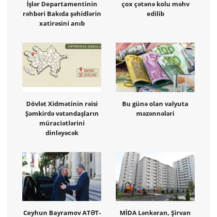
İşlər Departamentinin
çox çətənə kolu məhv
rəhbəri Bakıda şəhidlərin
edilib
xatirəsini anıb
Dövlət Xidmətinin rəisi
Bu günə olan valyuta
Şəmkirdə vətəndaşların
məzənnələri
müraciətlərini
dinləyəcək
Ceyhun Bayramov ATƏT-
MİDA Lənkəran, Şirvan