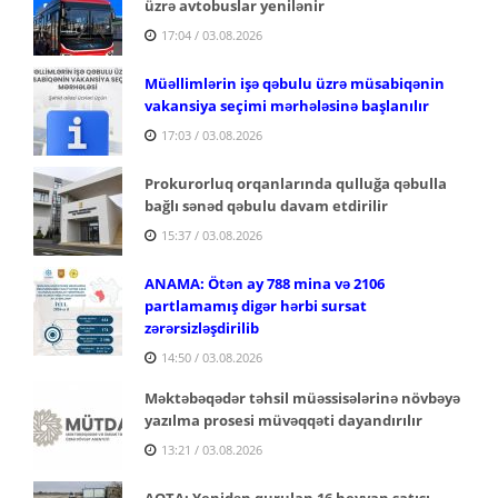
üzrə avtobuslar yenilənir
17:04 / 03.08.2026
Müəllimlərin işə qəbulu üzrə müsabiqənin
vakansiya seçimi mərhələsinə başlanılır
17:03 / 03.08.2026
Prokurorluq orqanlarında qulluğa qəbulla
bağlı sənəd qəbulu davam etdirilir
15:37 / 03.08.2026
ANAMA: Ötən ay 788 mina və 2106
partlamamış digər hərbi sursat
zərərsizləşdirilib
14:50 / 03.08.2026
Məktəbəqədər təhsil müəssisələrinə növbəyə
yazılma prosesi müvəqqəti dayandırılır
13:21 / 03.08.2026
AQTA: Yenidən qurulan 16 heyvan satışı