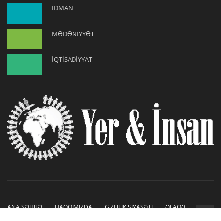
İDMAN
MƏDƏNİYYƏT
İQTİSADİYYAT
ANA SƏHİFƏ
HAQQIMIZDA
GİZLİLİK SİYASƏTİ
ƏLAQƏ