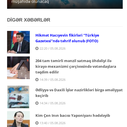
müşahidə olunacaq
açıqlanıb
satışa çıxarır
DİGƏR XƏBƏRLƏR
Hikmət Hacıyevin fikirləri "Türkiye
Gazetesi"ndə təhrif olunub (FOTO)
22:20 / 05.08.2026
204 tam təmirli mənzil satmaq öhdəliyi ilə
kirayə mexanizmi çərçivəsində vətəndaşlara
təqdim edilir
14:39 / 05.08.2026
Ədliyyə və Daxili İşlər nazirlikləri birgə əməliyyat
keçirib
14:34 / 05.08.2026
Kim Çen Inın bacısı Yaponiyanı hədələyib
13:40 / 05.08.2026