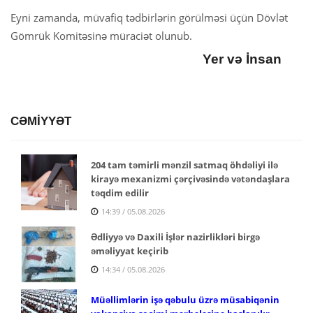
Eyni zamanda, müvafiq tədbirlərin görülməsi üçün Dövlət
Gömrük Komitəsinə müraciət olunub.
Yer və İnsan
CƏMİYYƏT
204 tam təmirli mənzil satmaq öhdəliyi ilə
kirayə mexanizmi çərçivəsində vətəndaşlara
təqdim edilir
14:39 / 05.08.2026
Ədliyyə və Daxili İşlər nazirlikləri birgə
əməliyyat keçirib
14:34 / 05.08.2026
Müəllimlərin işə qəbulu üzrə müsabiqənin