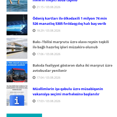
21:15 / 03.08.2026
Ödəniş kartları ilə ölkədaxili 1 milyon 74 min
526 manatlıq 5305 fırıldaqçılıq halı baş verib
18:29 / 03.08.2026
Bakı–Tbilisi marşrutu üzrə əlavə reysin təşkili
ilə bağlı hazırlıq işləri müzakirə olunub
17:06 / 03.08.2026
Bakıda fəaliyyət göstərən daha iki marşrut üzrə
avtobuslar yenilənir
17:04 / 03.08.2026
Müəllimlərin işə qəbulu üzrə müsabiqənin
vakansiya seçimi mərhələsinə başlanılır
17:03 / 03.08.2026