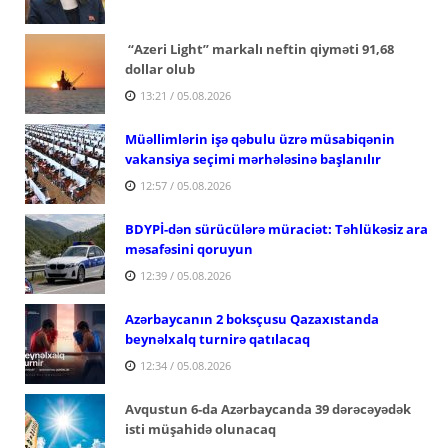
“Azeri Light” markalı neftin qiyməti 91,68
dollar olub
13:21 / 05.08.2026
Müəllimlərin işə qəbulu üzrə müsabiqənin
vakansiya seçimi mərhələsinə başlanılır
12:57 / 05.08.2026
BDYPİ-dən sürücülərə müraciət: Təhlükəsiz ara
məsafəsini qoruyun
12:39 / 05.08.2026
Azərbaycanın 2 boksçusu Qazaxıstanda
beynəlxalq turnirə qatılacaq
12:34 / 05.08.2026
Avqustun 6-da Azərbaycanda 39 dərəcəyədək
isti müşahidə olunacaq