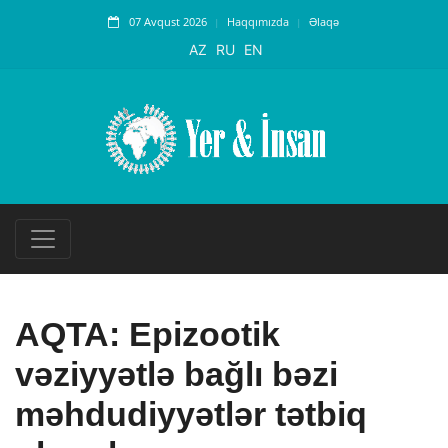
07 Avqust 2026
Haqqımızda
Əlaqə
AZ
RU
EN
AQTA: Epizootik
vəziyyətlə bağlı bəzi
məhdudiyyətlər tətbiq