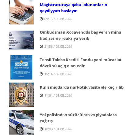
Magistraturaya qəbul olunanların
qeydiyyatı başlayır
09:15 / 03.08.2026
Ombudsman Xocavənddə baş verən mina
hadisəsinə reaksiya verib
21:58 / 02.08.2026
Təhsil Tələbə Krediti Fondu yeni müraciət
dövrünü açıq elan edir
15:14 / 02.08.2026
Külli miqdarda narkotik vasitə ələ keçirilib
11:04 / 01.08.2026
Yol polisindən sürücülərə və piyadalara
çağırış
10:00 / 01.08.2026