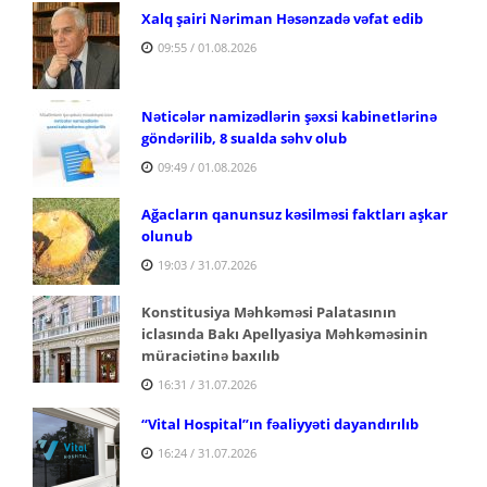
Xalq şairi Nəriman Həsənzadə vəfat edib
09:55 / 01.08.2026
Nəticələr namizədlərin şəxsi kabinetlərinə
göndərilib, 8 sualda səhv olub
09:49 / 01.08.2026
Ağacların qanunsuz kəsilməsi faktları aşkar
olunub
19:03 / 31.07.2026
Konstitusiya Məhkəməsi Palatasının
iclasında Bakı Apellyasiya Məhkəməsinin
müraciətinə baxılıb
16:31 / 31.07.2026
“Vital Hospital”ın fəaliyyəti dayandırılıb
16:24 / 31.07.2026