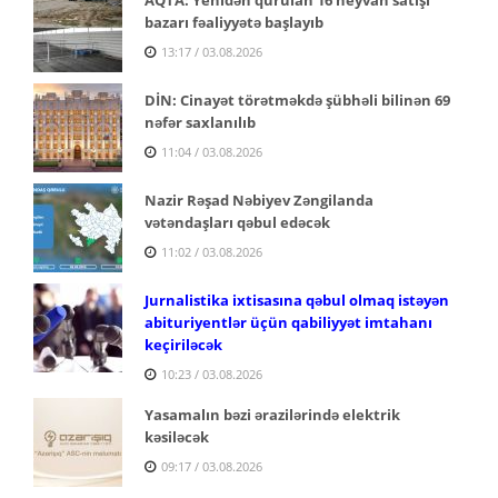
bazarı fəaliyyətə başlayıb
13:17 / 03.08.2026
DİN: Cinayət törətməkdə şübhəli bilinən 69
nəfər saxlanılıb
11:04 / 03.08.2026
Nazir Rəşad Nəbiyev Zəngilanda
vətəndaşları qəbul edəcək
11:02 / 03.08.2026
Jurnalistika ixtisasına qəbul olmaq istəyən
abituriyentlər üçün qabiliyyət imtahanı
keçiriləcək
10:23 / 03.08.2026
Yasamalın bəzi ərazilərində elektrik
kəsiləcək
09:17 / 03.08.2026