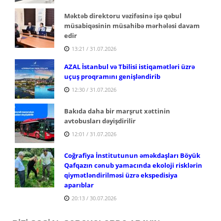
Məktəb direktoru vəzifəsinə işə qəbul
müsabiqəsinin müsahibə mərhələsi davam
edir
13:21 / 31.07.2026
AZAL İstanbul və Tbilisi istiqamətləri üzrə
uçuş proqramını genişləndirib
12:30 / 31.07.2026
Bakıda daha bir marşrut xəttinin
avtobusları dəyişdirilir
12:01 / 31.07.2026
Coğrafiya İnstitutunun əməkdaşları Böyük
Qafqazın cənub yamacında ekoloji risklərin
qiymətləndirilməsi üzrə ekspedisiya
aparıblar
20:13 / 30.07.2026