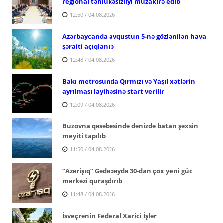
regional təhlükəsizliyi müzakirə edib
12:50 / 04.08.2026
Azərbaycanda avqustun 5-nə gözlənilən hava
şəraiti açıqlanıb
12:48 / 04.08.2026
Bakı metrosunda Qırmızı və Yaşıl xətlərin
ayrılması layihəsinə start verilir
12:09 / 04.08.2026
Buzovna qəsəbəsində dənizdə batan şəxsin
meyiti tapılıb
11:50 / 04.08.2026
“Azərişıq” Gədəbəydə 30-dan çox yeni güc
mərkəzi quraşdırıb
11:48 / 04.08.2026
İsveçrənin Federal Xarici İşlər