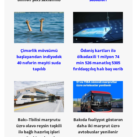
Çimərlik mövsümü
Ödəniş kartları ilə
başlayandan indiyədək
ölkədaxili 1 milyon 74
40 nəfərin meyiti suda
min 526 manatlıq 5305
tapılıb
fırıldaqçılıq halı baş verib
Bakı–Tbilisi marşrutu
Bakıda fəaliyyət göstərən
üzrə əlavə reysin təşkili
daha iki marşrut üzrə
ilə bağlı hazırlıq işləri
avtobuslar yenilənir