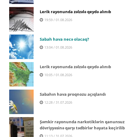
Lerik rayonunda zəlzələ qeydə alınıb
19:59 / 01.08.2026
Sabah hava necə olacaq?
13:04 / 01.08.2026
Lerik rayonunda zəlzələ qeydə alınıb
10:05 / 01.08.2026
Sabahın hava proqnozu açıqlandı
12:28 / 31.07.2026
Şəmkir rayonunda narkotiklərin qanunsuz
dövriyyəsinə qarşı tədbirlər həyata keçirilib
11:13 / 31.07.2026