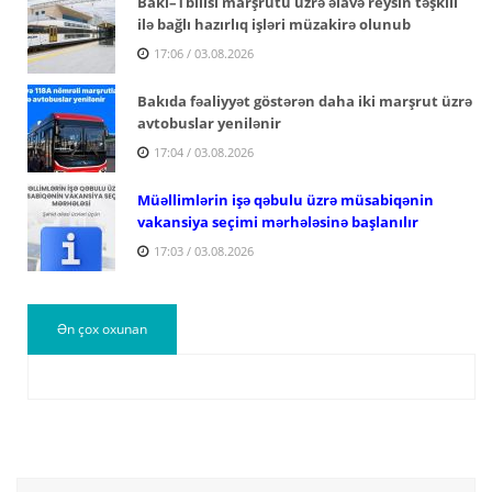
Bakı–Tbilisi marşrutu üzrə əlavə reysin təşkili
ilə bağlı hazırlıq işləri müzakirə olunub
17:06 / 03.08.2026
Bakıda fəaliyyət göstərən daha iki marşrut üzrə
avtobuslar yenilənir
17:04 / 03.08.2026
Müəllimlərin işə qəbulu üzrə müsabiqənin
vakansiya seçimi mərhələsinə başlanılır
17:03 / 03.08.2026
Ən çox oxunan