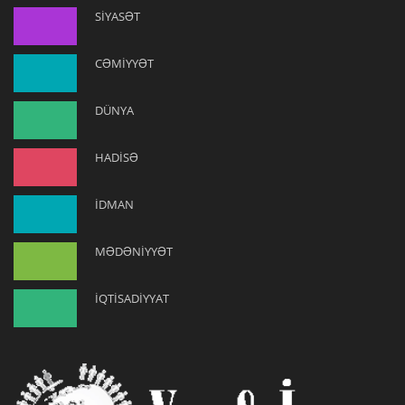
SİYASƏT
CƏMİYYƏT
DÜNYA
HADİSƏ
İDMAN
MƏDƏNİYYƏT
İQTİSADİYYAT