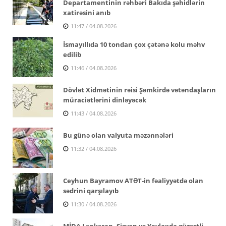
Departamentinin rəhbəri Bakıda şəhidlərin
xatirəsini anıb
11:47 / 04.08.2026
İsmayıllıda 10 tondan çox çətənə kolu məhv
edilib
11:46 / 04.08.2026
Dövlət Xidmətinin rəisi Şəmkirdə vətəndaşların
müraciətlərini dinləyəcək
11:43 / 04.08.2026
Bu günə olan valyuta məzənnələri
11:32 / 04.08.2026
Ceyhun Bayramov ATƏT-in fəaliyyətdə olan
sədrini qarşılayıb
11:30 / 04.08.2026
MİDA Lənkəran, Şirvan və Yevlaxda güzəştli