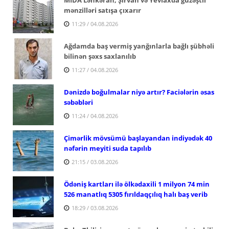
mənzilləri satışa çıxarır
11:29 / 04.08.2026
Ağdamda baş vermiş yanğınlarla bağlı şübhəli
bilinən şəxs saxlanılıb
11:27 / 04.08.2026
Dənizdə boğulmalar niyə artır? Faciələrin əsas
səbəbləri
11:24 / 04.08.2026
Çimərlik mövsümü başlayandan indiyədək 40
nəfərin meyiti suda tapılıb
21:15 / 03.08.2026
Ödəniş kartları ilə ölkədaxili 1 milyon 74 min
526 manatlıq 5305 fırıldaqçılıq halı baş verib
18:29 / 03.08.2026