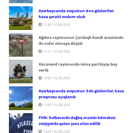
Azərbaycanda avqustun 4-nə gözlənilən
hava şəraiti məlum olub
12:34 / 03.08.2026
Ağdərə rayonunun Çardaqlı kəndi ərazisində
iki nəfər minaya düşüb
11:27 / 03.08.2026
Xocavənd rayonunda mina partlayışı baş
verib
15:09 / 02.08.2026
Azərbaycanda avqustun 3-də gözlənilən hava
proqnozu açıqlanıb
13:09 / 02.08.2026
FHN: Kəlbəcərdə dağlıq ərazidə köməksiz
vəziyyətdə qalan şəxs xilas edilib
13:04 / 02.08.2026