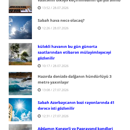
13:52 / 28.07.2026
Sabah hava necə olacaq?
12:26 / 28.07.2026
küləkli havanın bu gün günorta
saatlarından etibarən mülayimləşəcəyi
gözlənilir
10:17 / 28.07.2026
Hazırda dənizdə dalğanın hündürlüyü 3
metrə yaxınlaşır
13:08 / 27.07.2026
Sabah Azərbaycanın bəzi rayonlarında 41
dərəcə isti gözlənilir
12:31 / 27.07.2026
Ağdamın Kəngərli və Papravənd kəndləri