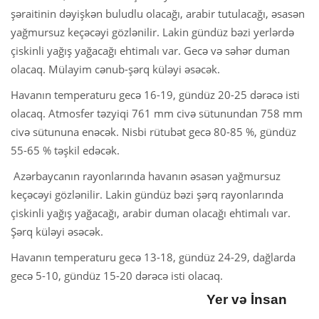
şəraitinin dəyişkən buludlu olacağı, arabir tutulacağı, əsasən
yağmursuz keçəcəyi gözlənilir. Lakin gündüz bəzi yerlərdə
çiskinli yağış yağacağı ehtimalı var. Gecə və səhər duman
olacaq. Mülayim cənub-şərq küləyi əsəcək.
Havanın temperaturu gecə 16-19, gündüz 20-25 dərəcə isti
olacaq. Atmosfer təzyiqi 761 mm civə sütunundan 758 mm
civə sütununa enəcək. Nisbi rütubət gecə 80-85 %, gündüz
55-65 % təşkil edəcək.
Azərbaycanın rayonlarında havanın əsasən yağmursuz
keçəcəyi gözlənilir. Lakin gündüz bəzi şərq rayonlarında
çiskinli yağış yağacağı, arabir duman olacağı ehtimalı var.
Şərq küləyi əsəcək.
Havanın temperaturu gecə 13-18, gündüz 24-29, dağlarda
gecə 5-10, gündüz 15-20 dərəcə isti olacaq.
Yer və İnsan