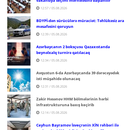
vakansiya seçimi mərhələsinə başlanılır
12:57 / 05.08.2026
BDYPİ-dən sürücülərə müraciət: Təhlükəsiz ara
məsafəsini qoruyun
12:39 / 05.08.2026
Azərbaycanın 2 boksçusu Qazaxıstanda
beynəlxalq turnirə qatılacaq
12:34 / 05.08.2026
Avqustun 6-da Azərbaycanda 39 dərəcəyədək
isti müşahidə olunacaq
12:31 / 05.08.2026
Zakir Həsənov HHM bölmələrinin hərbi
infrastrukturuna baxış keçirib
12:14 / 05.08.2026
Ceyhun Bayramov İsveçrənin XİN rəhbəri ilə