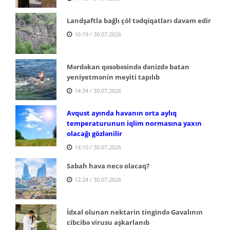
Landşaftla bağlı çöl tədqiqatları davam edir
16:19 / 30.07.2026
Mərdəkan qəsəbəsində dənizdə batan
yeniyetmənin meyiti tapılıb
14:34 / 30.07.2026
Avqust ayında havanın orta aylıq
temperaturunun iqlim normasına yaxın
olacağı gözlənilir
14:10 / 30.07.2026
Sabah hava necə olacaq?
12:24 / 30.07.2026
İdxal olunan nektarin tingində Gavalının
cibcibə virusu aşkarlanıb