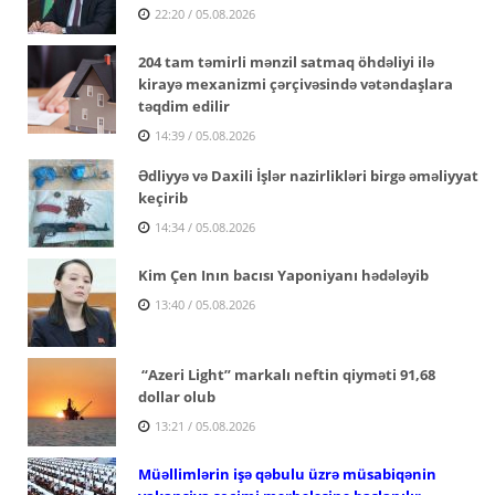
22:20 / 05.08.2026
204 tam təmirli mənzil satmaq öhdəliyi ilə
kirayə mexanizmi çərçivəsində vətəndaşlara
təqdim edilir
14:39 / 05.08.2026
Ədliyyə və Daxili İşlər nazirlikləri birgə əməliyyat
keçirib
14:34 / 05.08.2026
Kim Çen Inın bacısı Yaponiyanı hədələyib
13:40 / 05.08.2026
“Azeri Light” markalı neftin qiyməti 91,68
dollar olub
13:21 / 05.08.2026
Müəllimlərin işə qəbulu üzrə müsabiqənin