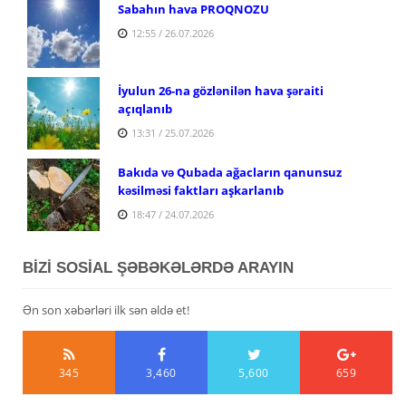
Sabahın hava PROQNOZU
12:55 / 26.07.2026
İyulun 26-na gözlənilən hava şəraiti
açıqlanıb
13:31 / 25.07.2026
Bakıda və Qubada ağacların qanunsuz
kəsilməsi faktları aşkarlanıb
18:47 / 24.07.2026
BİZİ SOSİAL ŞƏBƏKƏLƏRDƏ ARAYIN
Ən son xəbərləri ilk sən əldə et!
345
3,460
5,600
659