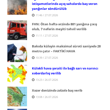
istiqamətlərində açıq sahələrdə baş verən
yanğınlar söndürülüb
11:46 / 27.07.2026
FHN: Ötən həftə ərzində 881 yanğına çıxış
olub, 7 nəfərin meyiti təhvil verilib
11:11 / 27.07.2026
Bakıda küləyin maksimal sürəti saniyədə 28
metrə çatır – FAKTİKİ HAVA
10:39 / 27.07.2026
Küləkli hava şəraiti ilə bağlı sarı və narıncı
xəbərdarlıq verilib
13:23 / 26.07.2026
Xəzər dənizində zəlzələ baş verib
13:08 / 26.07.2026