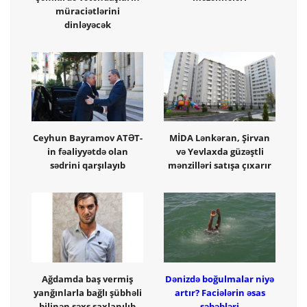
müraciətlərini
dinləyəcək
Ceyhun Bayramov ATƏT-
MİDA Lənkəran, Şirvan
in fəaliyyətdə olan
və Yevlaxda güzəştli
sədrini qarşılayıb
mənzilləri satışa çıxarır
Ağdamda baş vermiş
Dənizdə boğulmalar niyə
yanğınlarla bağlı şübhəli
artır? Faciələrin əsas
bilinən şəxs saxlanılıb
səbəbləri