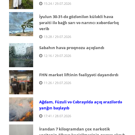
15:24 / 29.07.2026
İyulun 30-31-də gözlənilən küləkli hava
şəraiti ilə bağlı sarı və narıncı xəbərdarlıq
verib
13:28 / 29.07.2026
Sabahın hava proqnozu açıqlandı
12:16 / 29.07.2026
FHN market liftinin fəaliyyəti dayandırdı
11:26 / 29.07.2026
Ağdam, Füzuli və Cəbrayılda açıq ərazilərdə
yanğın başlayıb
17:41 / 28.07.2026
İrandan 7 kiloqramdan çox narkotik
vasitənin ölkəyə keçirilməsinin qarşısı alınıb