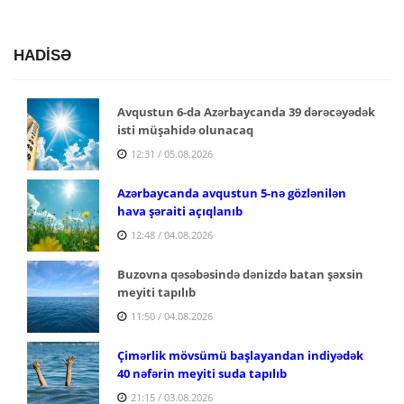
HADİSƏ
Avqustun 6-da Azərbaycanda 39 dərəcəyədək
isti müşahidə olunacaq
12:31 / 05.08.2026
Azərbaycanda avqustun 5-nə gözlənilən
hava şəraiti açıqlanıb
12:48 / 04.08.2026
Buzovna qəsəbəsində dənizdə batan şəxsin
meyiti tapılıb
11:50 / 04.08.2026
Çimərlik mövsümü başlayandan indiyədək
40 nəfərin meyiti suda tapılıb
21:15 / 03.08.2026