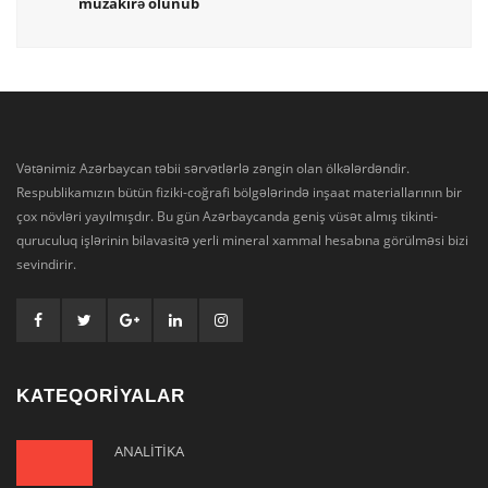
müzakirə olunub
Vətənimiz Azərbaycan təbii sərvətlərlə zəngin olan ölkələrdəndir.
Respublikamızın bütün fiziki-coğrafi bölgələrində inşaat materiallarının bir
çox növləri yayılmışdır. Bu gün Azərbaycanda geniş vüsət almış tikinti-
quruculuq işlərinin bilavasitə yerli mineral xammal hesabına görülməsi bizi
sevindirir.
KATEQORİYALAR
ANALİTİKA