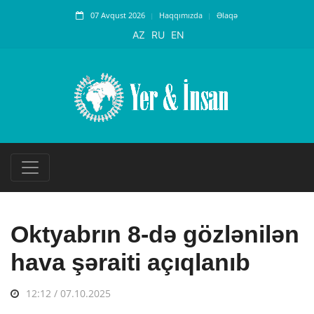
07 Avqust 2026
Haqqımızda
Əlaqə
AZ
RU
EN
Oktyabrın 8-də gözlənilən
hava şəraiti açıqlanıb
12:12 / 07.10.2025