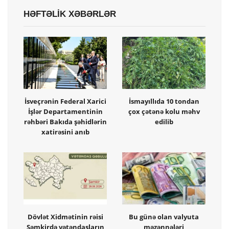
HƏFTƏLİK XƏBƏRLƏR
İsveçrənin Federal Xarici
İsmayıllıda 10 tondan
İşlər Departamentinin
çox çətənə kolu məhv
rəhbəri Bakıda şəhidlərin
edilib
xatirəsini anıb
Dövlət Xidmətinin rəisi
Bu günə olan valyuta
Şəmkirdə vətəndaşların
məzənnələri