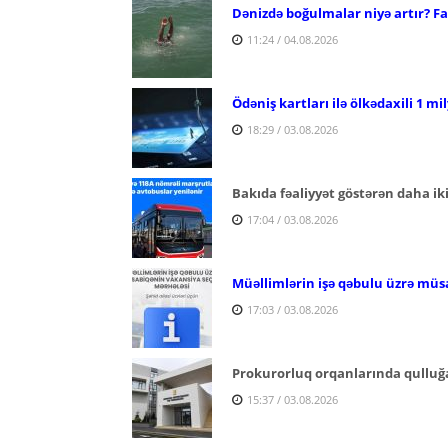
Dənizdə boğulmalar niyə artır? Fac
11:24 / 04.08.2026
Ödəniş kartları ilə ölkədaxili 1 mi
18:29 / 03.08.2026
Bakıda fəaliyyət göstərən daha ik
17:04 / 03.08.2026
Müəllimlərin işə qəbulu üzrə müs
17:03 / 03.08.2026
Prokurorluq orqanlarında qulluğa
15:37 / 03.08.2026