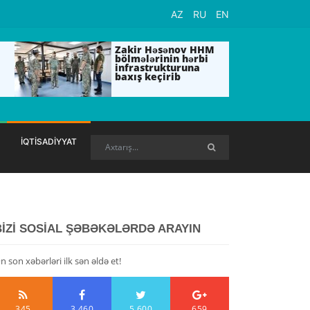
AZ
RU
EN
Zakir Həsənov HHM
bölmələrinin hərbi
infrastrukturuna
baxış keçirib
İQTİSADİYYAT
BİZİ SOSİAL ŞƏBƏKƏLƏRDƏ ARAYIN
n son xəbərləri ilk sən əldə et!
345
3,460
5,600
659