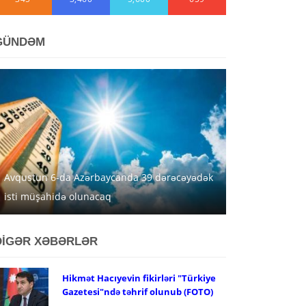
GÜNDƏM
Avqustun 6-da Azərbaycanda 39 dərəcəyədək
isti müşahidə olunacaq
DİGƏR XƏBƏRLƏR
Hikmət Hacıyevin fikirləri "Türkiye
Gazetesi"ndə təhrif olunub (FOTO)