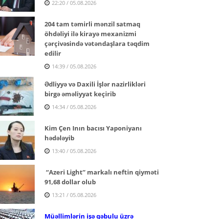
22:20 / 05.08.2026
204 tam təmirli mənzil satmaq
öhdəliyi ilə kirayə mexanizmi
çərçivəsində vətəndaşlara təqdim
edilir
14:39 / 05.08.2026
Ədliyyə və Daxili İşlər nazirlikləri
birgə əməliyyat keçirib
14:34 / 05.08.2026
Kim Çen Inın bacısı Yaponiyanı
hədələyib
13:40 / 05.08.2026
“Azeri Light” markalı neftin qiyməti
91,68 dollar olub
13:21 / 05.08.2026
Müəllimlərin işə qəbulu üzrə