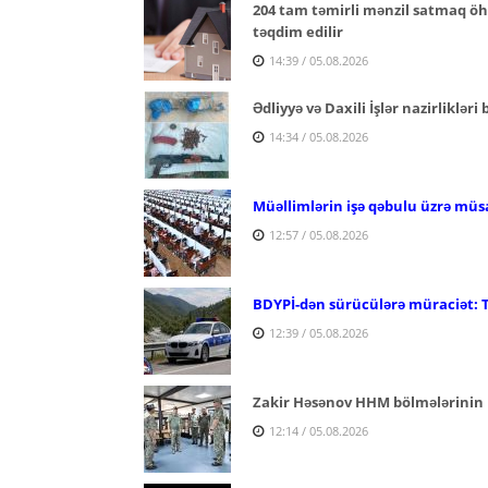
204 tam təmirli mənzil satmaq öhd
təqdim edilir
14:39 / 05.08.2026
Ədliyyə və Daxili İşlər nazirlikləri
14:34 / 05.08.2026
Müəllimlərin işə qəbulu üzrə müs
12:57 / 05.08.2026
BDYPİ-dən sürücülərə müraciət: 
12:39 / 05.08.2026
Zakir Həsənov HHM bölmələrinin 
12:14 / 05.08.2026