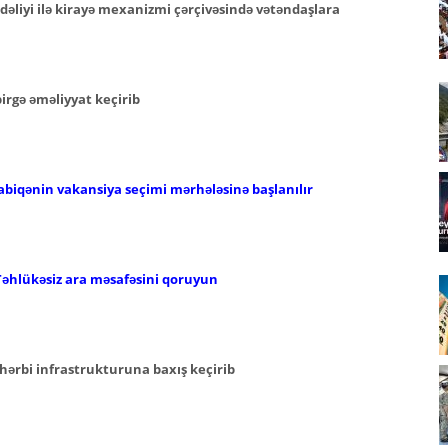
əliyi ilə kirayə mexanizmi çərçivəsində vətəndaşlara
 birgə əməliyyat keçirib
abiqənin vakansiya seçimi mərhələsinə başlanılır
Təhlükəsiz ara məsafəsini qoruyun
hərbi infrastrukturuna baxış keçirib