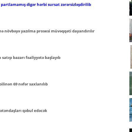
artlamamış digər hərbi sursat zərərsizləşdirilib
nə növbəyə yazılma prosesi müvəqqəti dayandırılır
atışı bazarı fəaliyyətə başlayıb
ilinən 69 nəfər saxlanılıb
ətəndaşları qəbul edəcək