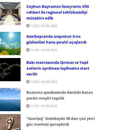
Ceyhun Bayramov İsveçrənin XİN
rəhbəri ilə regional təhlükəsizliyi
müzakirə edib
12:50 / 04.08.2026
Azərbaycanda avqustun 5-nə
gözlənilən hava şəraiti açıqlanıb
12:48 / 04.08.2026
Bakı metrosunda Qırmızı və Yaşıl
xətlərin ayrılması layihəsinə start
verilir
12:09 / 04.08.2026
Buzovna qəsəbəsində dənizdə batan
şəxsin meyiti tapılıb
11:50 / 04.08.2026
“Azərişıq” Gədəbəydə 30-dan çox yeni
güc mərkəzi quraşdırıb