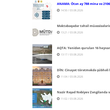
ANAMA: Ötən ay 788 mina və 2106 p
14:50 / 03.08.2026
Məktəbəqədər təhsil müəssisələri
13:21 / 03.08.2026
AQTA: Yenidən qurulan 16 heyvan s
13:17 / 03.08.2026
DİN: Cinayət törətməkdə şübhəli b
11:04 / 03.08.2026
Nazir Rəşad Nəbiyev Zəngilanda v
11:02 / 03.08.2026