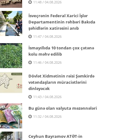
11:48 / 04.08.2026
İsveçrənin Federal Xarici İşlər
Departamentinin rəhbəri Bakıda
şəhidlərin xatirəsini anıb
11:47 / 04.08.2026
İsmayıllıda 10 tondan çox çətənə
kolu məhv edilib
11:46 / 04.08.2026
Dövlət Xidmətinin rəisi Şəmkirdə
vətəndaşların müraciətlərini
dinləyəcək
11:43 / 04.08.2026
Bu günə olan valyuta məzənnələri
11:32 / 04.08.2026
Ceyhun Bayramov ATƏT-in