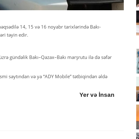
əqsədilə 14, 15 və 16 noyabr tarixlərində Bakı-
ri təyin edir.
r üzrə gündəlik Bakı–Qazax–Bakı marşrutu ilə də səfər
əsmi saytından və ya “ADY Mobile” tətbiqindən əldə
Yer və İnsan