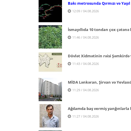
Bakı metrosunda Qırmızı və Yaşıl x
12:09 / 04.08.2026
İsmayıllıda 10 tondan çox çətənə 
11:46 / 04.08.2026
Dövlət Xidmətinin rəisi Şəmkirdə 
11:43 / 04.08.2026
MİDA Lənkəran, Şirvan və Yevlaxda 
11:29 / 04.08.2026
Ağdamda baş vermiş yanğınlarla ba
11:27 / 04.08.2026