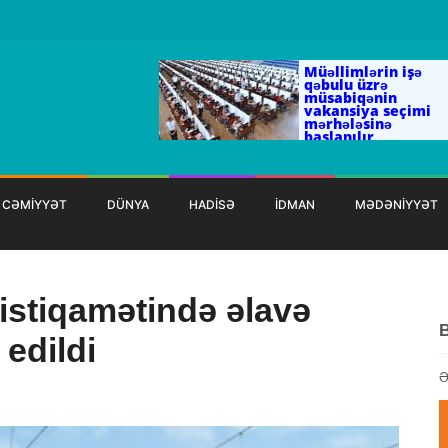
Müəllimlərin işə
qəbulu üzrə
müsabiqənin
vakansiya seçimi
mərhələsinə
başlanılır
CƏMİYYƏT
DÜNYA
HADİSƏ
İDMAN
MƏDƏNİYYƏT
istiqamətində əlavə
 edildi
Ə