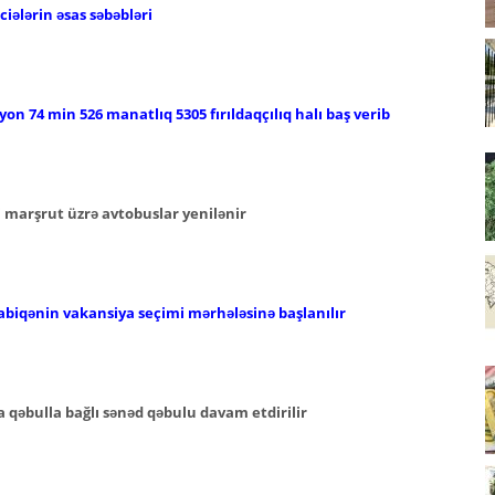
iələrin əsas səbəbləri
lyon 74 min 526 manatlıq 5305 fırıldaqçılıq halı baş verib
i marşrut üzrə avtobuslar yenilənir
abiqənin vakansiya seçimi mərhələsinə başlanılır
 qəbulla bağlı sənəd qəbulu davam etdirilir