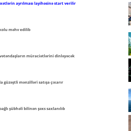
ətlərin ayrılması layihəsinə start verilir
kolu məhv edilib
vətəndaşların müraciətlərini dinləyəcək
güzəştli mənzilləri satışa çıxarır
ğlı şübhəli bilinən şəxs saxlanılıb