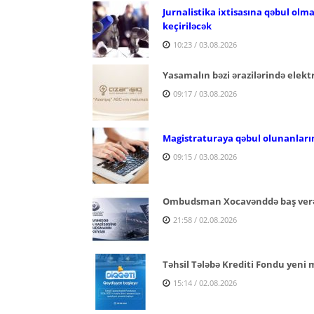
Jurnalistika ixtisasına qəbul olm
keçiriləcək
10:23 / 03.08.2026
Yasamalın bəzi ərazilərində elektr
09:17 / 03.08.2026
Magistraturaya qəbul olunanların
09:15 / 03.08.2026
Ombudsman Xocavənddə baş verən
21:58 / 02.08.2026
Təhsil Tələbə Krediti Fondu yeni 
15:14 / 02.08.2026