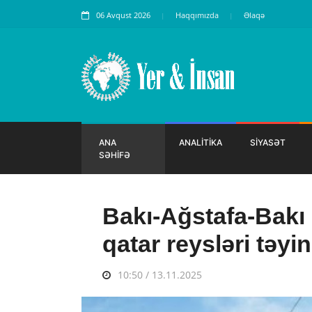
06 Avqust 2026
Haqqımızda
Əlaqə
ANA
ANALİTİKA
SİYASƏT
SƏHİFƏ
Bakı-Ağstafa-Bakı 
qatar reysləri təyin
10:50 / 13.11.2025