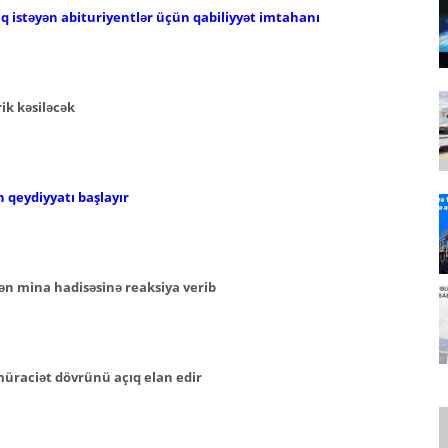
aq istəyən abituriyentlər üçün qabiliyyət imtahanı
ik kəsiləcək
 qeydiyyatı başlayır
 mina hadisəsinə reaksiya verib
müraciət dövrünü açıq elan edir