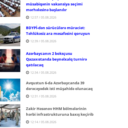
müsabiqənin vakansiya seçimi
mərhələsinə başlanılır
12:57 / 05.08.2026
BDYPİ-dən sürücülərə müraciət:
Təhlükəsiz ara məsafəsini qoruyun
12:39 / 05.08.2026
Azərbaycanın 2 boksçusu
Qazaxıstanda beynəlxalq turnirə
qatılacaq
12:34 / 05.08.2026
Avqustun 6-da Azərbaycanda 39
dərəcəyədək isti müşahidə olunacaq
12:31 / 05.08.2026
Zakir Həsənov HHM bölmələrinin
hərbi infrastrukturuna baxış keçirib
12:14 / 05.08.2026