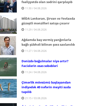
fəaliyyətdə olan sədrini qarşılayıb
11:30 / 04.08.2026
MİDA Lənkəran, Şirvan və Yevlaxda
güzəştli mənzilləri satışa çıxarır
11:29 / 04.08.2026
Ağdamda baş vermiş yanğınlarla
bağlı şübhəli bilinən şəxs saxlanılıb
11:27 / 04.08.2026
Dənizdə boğulmalar niyə artır?
Faciələrin əsas səbəbləri
11:24 / 04.08.2026
Çimərlik mövsümü başlayandan
indiyədək 40 nəfərin meyiti suda
tapılıb
21:15 / 03.08.2026