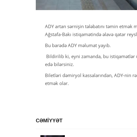
ADY artan sərnişin tələbatını təmin etmək m
Ağstafa-Bakı istiqamətində əlavə qatar reyslə
Bu barədə ADY məlumat yayıb.
Bildirilib ki, eyni zamanda, bu istiqamətlə
edə bilərsiniz.
Biletləri dəmiryol kassalarından, ADY-nin r
etmək olar.
CƏMİYYƏT