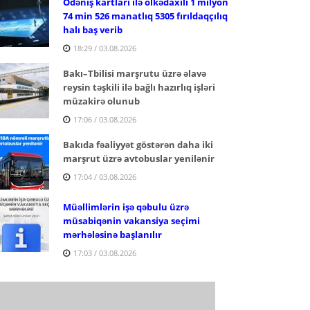
Ödəniş kartları ilə ölkədaxili 1 milyon
74 min 526 manatlıq 5305 fırıldaqçılıq
halı baş verib
18:29 / 03.08.2026
Bakı–Tbilisi marşrutu üzrə əlavə
reysin təşkili ilə bağlı hazırlıq işləri
müzakirə olunub
17:06 / 03.08.2026
Bakıda fəaliyyət göstərən daha iki
marşrut üzrə avtobuslar yenilənir
17:04 / 03.08.2026
Müəllimlərin işə qəbulu üzrə
müsabiqənin vakansiya seçimi
mərhələsinə başlanılır
17:03 / 03.08.2026