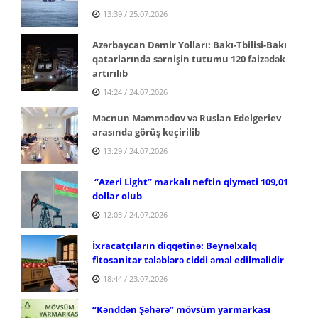
13:39 / 25.07.2026
Azərbaycan Dəmir Yolları: Bakı-Tbilisi-Bakı
qatarlarında sərnişin tutumu 120 faizədək
artırılıb
14:24 / 24.07.2026
Məcnun Məmmədov və Ruslan Edelgeriev
arasında görüş keçirilib
13:29 / 24.07.2026
“Azeri Light” markalı neftin qiyməti 109,01
dollar olub
12:03 / 24.07.2026
İxracatçıların diqqətinə: Beynəlxalq
fitosanitar tələblərə ciddi əməl edilməlidir
18:44 / 23.07.2026
“Kənddən Şəhərə” mövsüm yarmarkası