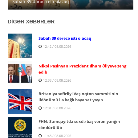
Sabah 39 dərəcə isti olacaq
müşahidə olunacaq
açıqlanıb
DİGƏR XƏBƏRLƏR
Sabah 39 dərəcə isti olacaq
12:42 / 08.08.2026
Nikol Paşinyan Prezident İlham Əliyevə zəng
edib
12:38 / 08.08.2026
Britaniya səfirliyi Vaşinqton sammitinin
ildönümü ilə bağlı bəyanat yayıb
12:01 / 08.08.2026
FHN: Sumqayıtda sexdə baş verən yanğın
söndürülüb
11:48 / 08.08.2026