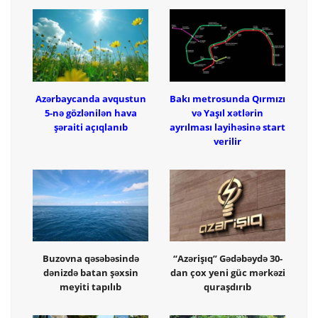
Azərbaycanda avqustun
Bakı metrosunda Qırmızı
5-nə gözlənilən hava
və Yaşıl xətlərin
şəraiti açıqlanıb
ayrılması layihəsinə start
verilir
Buzovna qəsəbəsində
“Azərişıq” Gədəbəydə 30-
dənizdə batan şəxsin
dan çox yeni güc mərkəzi
meyiti tapılıb
quraşdırıb