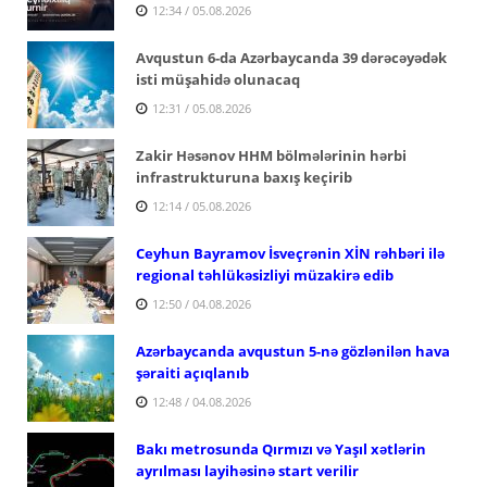
12:34 / 05.08.2026
Avqustun 6-da Azərbaycanda 39 dərəcəyədək
isti müşahidə olunacaq
12:31 / 05.08.2026
Zakir Həsənov HHM bölmələrinin hərbi
infrastrukturuna baxış keçirib
12:14 / 05.08.2026
Ceyhun Bayramov İsveçrənin XİN rəhbəri ilə
regional təhlükəsizliyi müzakirə edib
12:50 / 04.08.2026
Azərbaycanda avqustun 5-nə gözlənilən hava
şəraiti açıqlanıb
12:48 / 04.08.2026
Bakı metrosunda Qırmızı və Yaşıl xətlərin
ayrılması layihəsinə start verilir