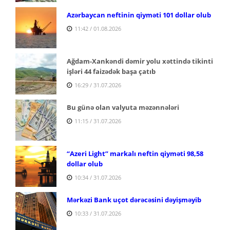
Azərbaycan neftinin qiyməti 101 dollar olub
11:42 / 01.08.2026
Ağdam-Xankəndi dəmir yolu xəttində tikinti
işləri 44 faizədək başa çatıb
16:29 / 31.07.2026
Bu günə olan valyuta məzənnələri
11:15 / 31.07.2026
“Azeri Light” markalı neftin qiyməti 98,58
dollar olub
10:34 / 31.07.2026
Mərkəzi Bank uçot dərəcəsini dəyişməyib
10:33 / 31.07.2026