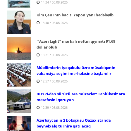
14:34 / 05.08.2026
Kim Çen Inın bacısı Yaponiyanı hədələyib
13:40 / 05.08.2026
“Azeri Light” markalı neftin qiyməti 91,68
dollar olub
13:21 / 05.08.2026
Müəllimlərin işə qəbulu üzrə müsabiqənin
vakansiya seçimi mərhələsinə başlanılır
12:57 / 05.08.2026
BDYPİ-dən sürücülərə müraciət: Təhlükəsiz ara
məsafəsini qoruyun
12:39 / 05.08.2026
Azərbaycanın 2 boksçusu Qazaxıstanda
beynəlxalq turnirə qatılacaq