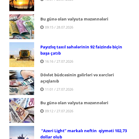
Bu günə olan valyuta məzənnələri
09:15 / 28.07.2026
Payızlıq taxıl sahələrinin 92 faizində biçin
başa çatıb
16:16 / 27.07.2026
Dövlət büdcəsinin gəlirləri və xərcləri
açıqlanıb
11:01 / 27.07.2026
Bu günə olan valyuta məzənnələri
09:12 / 27.07.2026
“Azeri Light” markalı neftin qiyməti 102,73
dollar olub