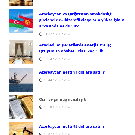
Azərbaycan və Qırğızıstan əməkdaşlığı
gücləndirir - İkitərəfli əlaqələrin yüksəlişinin
arxasında nə durur?
11:52 / 30.07.2026
Azad edilmiş ərazilərdə enerji üzrə İşçi
Qrupunun növbəti iclası keçirilib
13:14 / 29.07.2026
Azərbaycan nefti 91 dollara satılır
10:44 / 29.07.2026
Qızıl və gümüş ucuzlaşıb
10:19 / 28.07.2026
Azərbaycan nefti 95 dollara satılır
10:07 / 28.07.2026