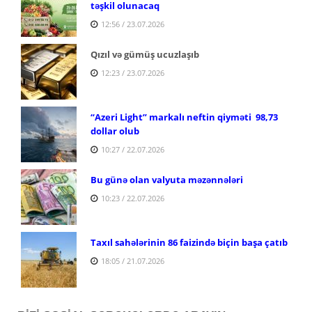
təşkil olunacaq
12:56 / 23.07.2026
Qızıl və gümüş ucuzlaşıb
12:23 / 23.07.2026
“Azeri Light” markalı neftin qiyməti 98,73
dollar olub
10:27 / 22.07.2026
Bu günə olan valyuta məzənnələri
10:23 / 22.07.2026
Taxıl sahələrinin 86 faizində biçin başa çatıb
18:05 / 21.07.2026