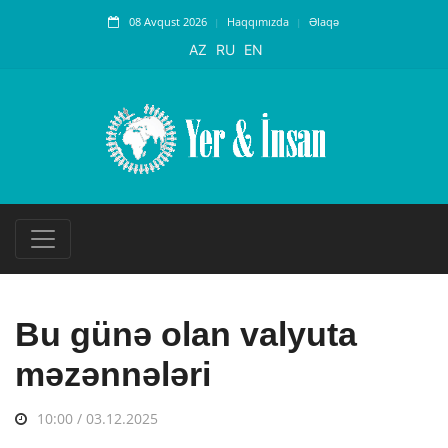
08 Avqust 2026
Haqqımızda
Əlaqə
AZ
RU
EN
Bu günə olan valyuta
məzənnələri
10:00 / 03.12.2025