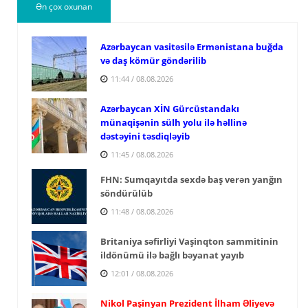
Ən çox oxunan
Azərbaycan vasitəsilə Ermənistana buğda
və daş kömür göndərilib
11:44 / 08.08.2026
Azərbaycan XİN Gürcüstandakı
münaqişənin sülh yolu ilə həllinə
dəstəyini təsdiqləyib
11:45 / 08.08.2026
FHN: Sumqayıtda sexdə baş verən yanğın
söndürülüb
11:48 / 08.08.2026
Britaniya səfirliyi Vaşinqton sammitinin
ildönümü ilə bağlı bəyanat yayıb
12:01 / 08.08.2026
Nikol Paşinyan Prezident İlham Əliyevə