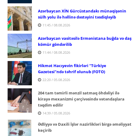
Azərbaycan XİN Gürcüstandakı münaqişənin
sülh yolu ilə həllinə dəstəyini təsdiqləyib
11:45 / 08.08.2026
Azərbaycan vasitəsilə Ermənistana buğda və daş
kömür göndərilib
11:44 / 08.08.2026
Hikmət Hacıyevin fikirləri "Türkiye
Gazetesi"ndə təhrif olunub (FOTO)
22:20 / 05.08.2026
204 tam təmirli mənzil satmaq öhdəliyi ilə
kirayə mexanizmi çərçivəsində vətəndaşlara
təqdim edilir
14:39 / 05.08.2026
Ədliyyə və Daxili İşlər nazirlikləri birgə əməliyyat
keçirib