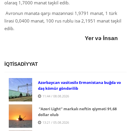
olaraq 1,7000 manat təşkil edib.
Avronun manata qarşı məzənnəsi 1,9791 manat, 1 türk
lirəsi 0,0400 manat, 100 rus rublu isə 2,1951 manat təşkil
edib.
Yer və İnsan
İQTİSADİYYAT
Azərbaycan vasitəsilə Ermənistana buğda və
daş kömür göndərilib
11:44 / 08.08.2026
“Azeri Light” markalı neftin qiyməti 91,68
dollar olub
13:21 / 05.08.2026