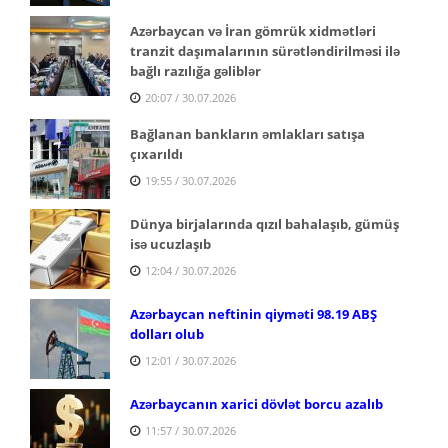
Azərbaycan və İran gömrük xidmətləri
tranzit daşımalarının sürətləndirilməsi ilə
bağlı razılığa gəliblər
20:07 / 30.07.2026
Bağlanan bankların əmlakları satışa
çıxarıldı
19:55 / 30.07.2026
Dünya birjalarında qızıl bahalaşıb, gümüş
isə ucuzlaşıb
12:04 / 30.07.2026
Azərbaycan neftinin qiyməti 98.19 ABŞ
dolları olub
12:01 / 30.07.2026
Azərbaycanın xarici dövlət borcu azalıb
11:57 / 30.07.2026