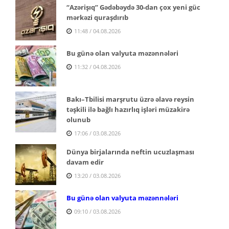
“Azərişıq” Gədəbəydə 30-dan çox yeni güc
mərkəzi quraşdırıb
11:48 / 04.08.2026
Bu günə olan valyuta məzənnələri
11:32 / 04.08.2026
Bakı–Tbilisi marşrutu üzrə əlavə reysin
təşkili ilə bağlı hazırlıq işləri müzakirə
olunub
17:06 / 03.08.2026
Dünya birjalarında neftin ucuzlaşması
davam edir
13:20 / 03.08.2026
Bu günə olan valyuta məzənnələri
09:10 / 03.08.2026