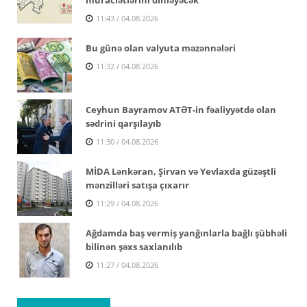
11:43 / 04.08.2026
Bu günə olan valyuta məzənnələri
11:32 / 04.08.2026
Ceyhun Bayramov ATƏT-in fəaliyyətdə olan
sədrini qarşılayıb
11:30 / 04.08.2026
MİDA Lənkəran, Şirvan və Yevlaxda güzəştli
mənzilləri satışa çıxarır
11:29 / 04.08.2026
Ağdamda baş vermiş yanğınlarla bağlı şübhəli
bilinən şəxs saxlanılıb
11:27 / 04.08.2026