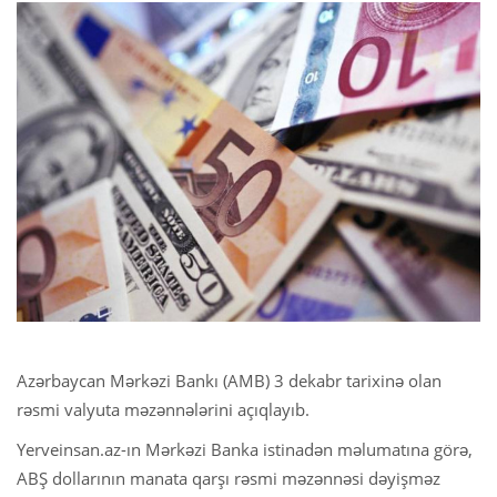
Azərbaycan Mərkəzi Bankı (AMB) 3 dekabr tarixinə olan
rəsmi valyuta məzənnələrini açıqlayıb.
Yerveinsan.az-ın Mərkəzi Banka istinadən məlumatına görə,
ABŞ dollarının manata qarşı rəsmi məzənnəsi dəyişməz