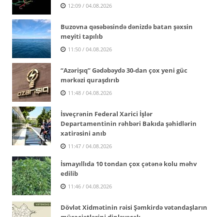
12:09 / 04.08.2026
Buzovna qəsəbəsində dənizdə batan şəxsin
meyiti tapılıb
11:50 / 04.08.2026
“Azərişıq” Gədəbəydə 30-dan çox yeni güc
mərkəzi quraşdırıb
11:48 / 04.08.2026
İsveçrənin Federal Xarici İşlər
Departamentinin rəhbəri Bakıda şəhidlərin
xatirəsini anıb
11:47 / 04.08.2026
İsmayıllıda 10 tondan çox çətənə kolu məhv
edilib
11:46 / 04.08.2026
Dövlət Xidmətinin rəisi Şəmkirdə vətəndaşların
müraciətlərini dinləyəcək