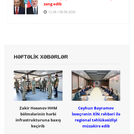
zəng edib
12:38 / 08.08.2026
HƏFTƏLİK XƏBƏRLƏR
Zakir Həsənov HHM
Ceyhun Bayramov
bölmələrinin hərbi
İsveçrənin XİN rəhbəri ilə
infrastrukturuna baxış
regional təhlükəsizliyi
keçirib
müzakirə edib