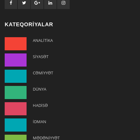
KATEQORİYALAR
ANALİTİKA
SİYASƏT
CƏMİYYƏT
DÜNYA
HADİSƏ
İDMAN
MƏDƏNİYYƏT