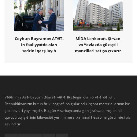
Ceyhun Bayramov ATƏT-
MİDA Lənkəran, Şirvan
in fəaliyyətdə olan
və Yevlaxda güzəştli
sədrini qarşılayıb
mənzilləri satışa çıxarır
Vətənimiz Azərbaycan təbii sərvətlərlə zəngin olan ölkələrdəndir.
Respublikamızın bütün fiziki-coğrafi bölgələrində inşaat materiallarının bir
çox növləri yayılmışdır. Bu gün Azərbaycanda geniş vüsət almış tikinti-
quruculuq işlərinin bilavasitə yerli mineral xammal hesabına görülməsi bizi
sevindirir.