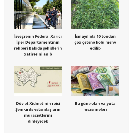
İsveçrənin Federal Xarici
İsmayıllıda 10 tondan
İşlər Departamentinin
çox çətənə kolu məhv
rəhbəri Bakıda şəhidlərin
edilib
xatirəsini anıb
Dövlət Xidmətinin rəisi
Bu günə olan valyuta
Şəmkirdə vətəndaşların
məzənnələri
müraciətlərini
dinləyəcək