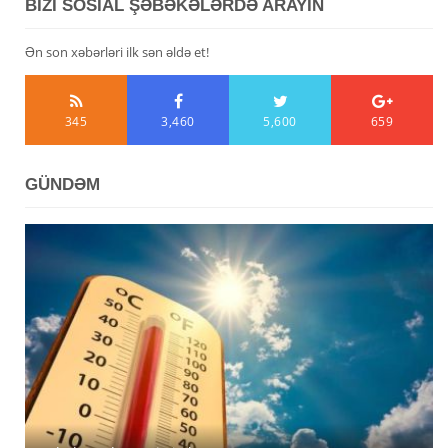
BİZİ SOSİAL ŞƏBƏKƏLƏRDƏ ARAYIN
Ən son xəbərləri ilk sən əldə et!
345
3,460
5,600
659
GÜNDƏM
Avqustun 6-da Azərbaycanda 39 dərəcəyədək isti
Azərbaycanda avqustun 5-nə gözlənilən hava şəraiti