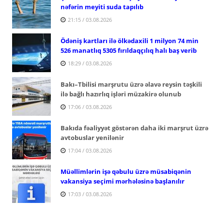
nəfərin meyiti suda tapılıb
21:15 / 03.08.2026
Ödəniş kartları ilə ölkədaxili 1 milyon 74 min
526 manatlıq 5305 fırıldaqçılıq halı baş verib
18:29 / 03.08.2026
Bakı–Tbilisi marşrutu üzrə əlavə reysin təşkili
ilə bağlı hazırlıq işləri müzakirə olunub
17:06 / 03.08.2026
Bakıda fəaliyyət göstərən daha iki marşrut üzrə
avtobuslar yenilənir
17:04 / 03.08.2026
Müəllimlərin işə qəbulu üzrə müsabiqənin
vakansiya seçimi mərhələsinə başlanılır
17:03 / 03.08.2026