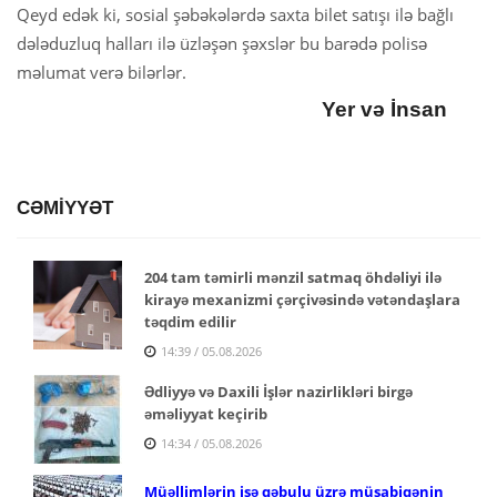
Qeyd edək ki, sosial şəbəkələrdə saxta bilet satışı ilə bağlı
dələduzluq halları ilə üzləşən şəxslər bu barədə polisə
məlumat verə bilərlər.
Yer və İnsan
CƏMİYYƏT
204 tam təmirli mənzil satmaq öhdəliyi ilə
kirayə mexanizmi çərçivəsində vətəndaşlara
təqdim edilir
14:39 / 05.08.2026
Ədliyyə və Daxili İşlər nazirlikləri birgə
əməliyyat keçirib
14:34 / 05.08.2026
Müəllimlərin işə qəbulu üzrə müsabiqənin