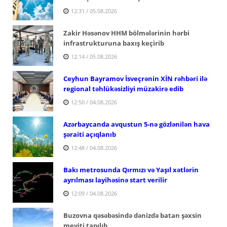
12:31 / 05.08.2026
Zakir Həsənov HHM bölmələrinin hərbi
infrastrukturuna baxış keçirib
12:14 / 05.08.2026
Ceyhun Bayramov İsveçrənin XİN rəhbəri ilə
regional təhlükəsizliyi müzakirə edib
12:50 / 04.08.2026
Azərbaycanda avqustun 5-nə gözlənilən hava
şəraiti açıqlanıb
12:48 / 04.08.2026
Bakı metrosunda Qırmızı və Yaşıl xətlərin
ayrılması layihəsinə start verilir
12:09 / 04.08.2026
Buzovna qəsəbəsində dənizdə batan şəxsin
meyiti tapılıb