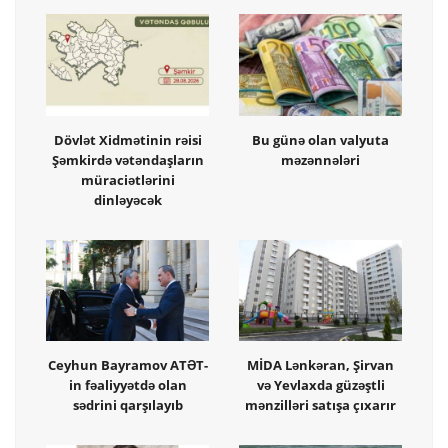
Dövlət Xidmətinin rəisi
Bu günə olan valyuta
Şəmkirdə vətəndaşların
məzənnələri
müraciətlərini
dinləyəcək
Ceyhun Bayramov ATƏT-
MİDA Lənkəran, Şirvan
in fəaliyyətdə olan
və Yevlaxda güzəştli
sədrini qarşılayıb
mənzilləri satışa çıxarır