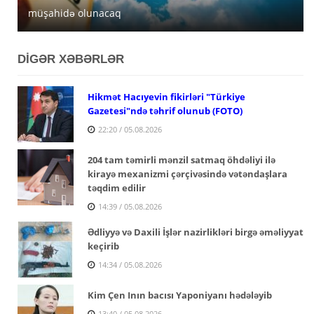
müşahidə olunacaq
açıqlanıb
satışa çıxarır
DİGƏR XƏBƏRLƏR
Hikmət Hacıyevin fikirləri "Türkiye
Gazetesi"ndə təhrif olunub (FOTO)
22:20 / 05.08.2026
204 tam təmirli mənzil satmaq öhdəliyi ilə
kirayə mexanizmi çərçivəsində vətəndaşlara
təqdim edilir
14:39 / 05.08.2026
Ədliyyə və Daxili İşlər nazirlikləri birgə əməliyyat
keçirib
14:34 / 05.08.2026
Kim Çen Inın bacısı Yaponiyanı hədələyib
13:40 / 05.08.2026