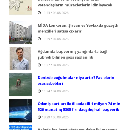
vətəndaşların müraciətlərini dinləyəcək
11:43 / 04.08.2026
MİDA Lənkəran, Şirvan və Yevlaxda güzəştli
mənzilləri satışa çıxarır
11:29 / 04.08.2026
Ağdamda baş vermiş yanğınlarla bağlı
şübhəli bilinən şəxs saxlanılıb
11:27 / 04.08.2026
Dənizdə boğulmalar niyə artır? Faciələrin
əsas səbəbləri
11:24 / 04.08.2026
Ödəniş kartları ilə ölkədaxili 1 milyon 74 min
526 manatlıq 5305 fırıldaqçılıq halı baş verib
18:29 / 03.08.2026
Bakıda fəaliyyət göstərən daha iki marşrut