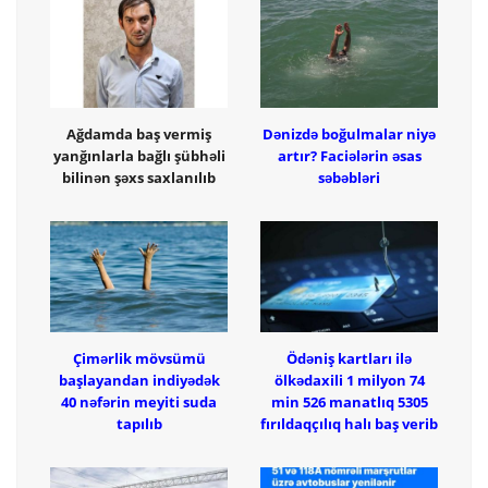
Ağdamda baş vermiş
Dənizdə boğulmalar niyə
yanğınlarla bağlı şübhəli
artır? Faciələrin əsas
bilinən şəxs saxlanılıb
səbəbləri
Çimərlik mövsümü
Ödəniş kartları ilə
başlayandan indiyədək
ölkədaxili 1 milyon 74
40 nəfərin meyiti suda
min 526 manatlıq 5305
tapılıb
fırıldaqçılıq halı baş verib