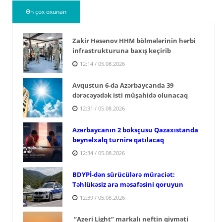
Ən çox oxunan
Zakir Həsənov HHM bölmələrinin hərbi
infrastrukturuna baxış keçirib
12:14 / 05.08.2026
Avqustun 6-da Azərbaycanda 39
dərəcəyədək isti müşahidə olunacaq
12:31 / 05.08.2026
Azərbaycanın 2 boksçusu Qazaxıstanda
beynəlxalq turnirə qatılacaq
12:34 / 05.08.2026
BDYPİ-dən sürücülərə müraciət:
Təhlükəsiz ara məsafəsini qoruyun
12:39 / 05.08.2026
“Azeri Light” markalı neftin qiyməti