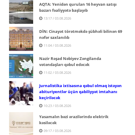
AQTA: Yenidən qurulan 16 heyvan satışı
bazarı fəaliyyətə başlayıb
13:17 / 03.08.2026
DİN: Cinayət törətməkdə şübhəli bilinən 69
nəfər saxlanılıb
11:04 / 03.08.2026
Nazir Rəşad Nəbiyev Zəngilanda
vətəndaşları qəbul edəcək
11:02 / 03.08.2026
Jurnalistika ixtisasına qəbul olmaq istəyən
abituriyentlər üçün qabiliyyət imtahanı
keçiriləcək
10:23 / 03.08.2026
Yasamalın bəzi ərazilərində elektrik
kəsiləcək
09:17 / 03.08.2026