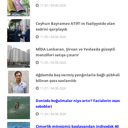
11:32 / 04.08.2026
Ceyhun Bayramov ATƏT-in fəaliyyətdə olan
sədrini qarşılayıb
11:30 / 04.08.2026
MİDA Lənkəran, Şirvan və Yevlaxda güzəştli
mənzilləri satışa çıxarır
11:29 / 04.08.2026
Ağdamda baş vermiş yanğınlarla bağlı şübhəli
bilinən şəxs saxlanılıb
11:27 / 04.08.2026
Dənizdə boğulmalar niyə artır? Faciələrin əsas
səbəbləri
11:24 / 04.08.2026
Çimərlik mövsümü başlayandan indiyədək 40