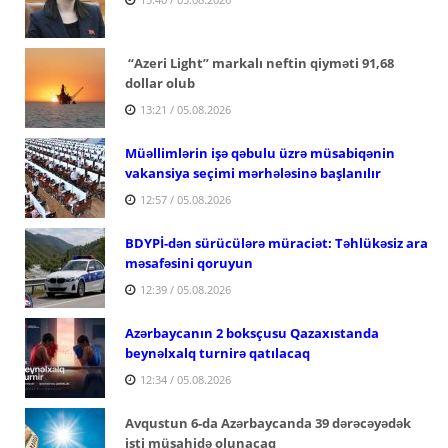
“Azeri Light” markalı neftin qiyməti 91,68
dollar olub
13:21 / 05.08.2026
Müəllimlərin işə qəbulu üzrə müsabiqənin
vakansiya seçimi mərhələsinə başlanılır
12:57 / 05.08.2026
BDYPİ-dən sürücülərə müraciət: Təhlükəsiz ara
məsafəsini qoruyun
12:39 / 05.08.2026
Azərbaycanın 2 boksçusu Qazaxıstanda
beynəlxalq turnirə qatılacaq
12:34 / 05.08.2026
Avqustun 6-da Azərbaycanda 39 dərəcəyədək
isti müşahidə olunacaq