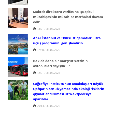
Məktəb direktoru vəzifəsinə işə qəbul
müsabiqəsinin müsahibə mərhələsi davam
edir
13:21 / 31.07.2026
AZAL İstanbul və Tbilisi istiqamətləri üzrə
uçuş proqramını genişləndirib
12:30 / 31.07.2026
Bakıda daha bir marşrut xəttinin
avtobusları dəyişdirilir
12:01 / 31.07.2026
Coğrafiya İnstitutunun əməkdaşları Böyük
Qafqazın cənub yamacında ekoloji risklərin
qiymətləndirilməsi üzrə ekspedisiya
aparıblar
20:13 / 30.07.2026