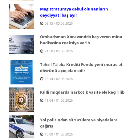
Magistraturaya qəbul olunanların
qeydiyyatı başlayır
09:15 / 03.08.2026
Ombudsman Xocavənddə baş verən mina
hadisəsinə reaksiya verib
21:58 / 02.08.2026
Təhsil Tələbə Krediti Fondu yeni müraciət
dövrünü açıq elan edir
15:14 / 02.08.2026
Külli miqdarda narkotik vasitə ələ keçirilib
11:04 / 01.08.2026
Yol polisindən sürücülərə və piyadalara
çağırış
10:00 / 01.08.2026