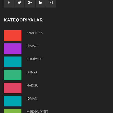
KATEQORİYALAR
ANALİTİKA
SİYASƏT
CƏMİYYƏT
DÜNYA
HADİSƏ
İDMAN
MƏDƏNİYYƏT