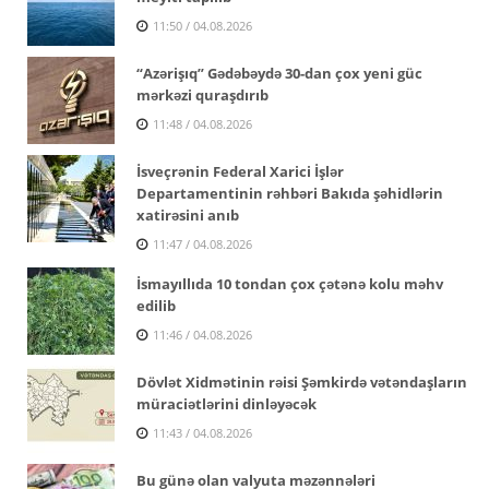
11:50 / 04.08.2026
“Azərişıq” Gədəbəydə 30-dan çox yeni güc
mərkəzi quraşdırıb
11:48 / 04.08.2026
İsveçrənin Federal Xarici İşlər
Departamentinin rəhbəri Bakıda şəhidlərin
xatirəsini anıb
11:47 / 04.08.2026
İsmayıllıda 10 tondan çox çətənə kolu məhv
edilib
11:46 / 04.08.2026
Dövlət Xidmətinin rəisi Şəmkirdə vətəndaşların
müraciətlərini dinləyəcək
11:43 / 04.08.2026
Bu günə olan valyuta məzənnələri