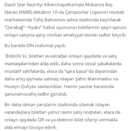
Daxili İşlər Nazirliyi Kibercinayətkarlıqla Mübarizə Baş
İdarəsi (KMBİ) dekabrın 10-da Çempionlar Liqasının növbəti
mərhələsində Tofiq Bəhramov adına stadionda keçiriləcək
“Qarabağ”–“Ayaks” futbol oyununun biletlərinin qeyri-qanuni
onlayn satışına qarşı növbəti əməliyyat-texniki tədbir keçirib.
Bu barədə DİN məlumat yayıb.
Bildirilir ki, biletləri əvvəlcədən onlayn qaydada və satış
məntəqələrindən əldə edib, daha sonra sosial şəbəkələrdə
müxtəlif səhifələrdə, eləcə də “qara bazar”da dəyərindən
daha artıq qiymətə satmaq istəyən Şahin Məmmədov və
Hüseyn Quliyev saxlanılıblar. Həmin şəxslər barəsində
qanunamüvafiq tədbir görülüb.
Bir daha idman yarışlarını stadionda izləmək istəyən
vətəndaşlara biletləri yalnız rəsmi satış nöqtələri, eləcə də
onlayn qaydada QR və ya elektron bilet sifarişi verməklə
əldə etməyi tövsiyə edirik.