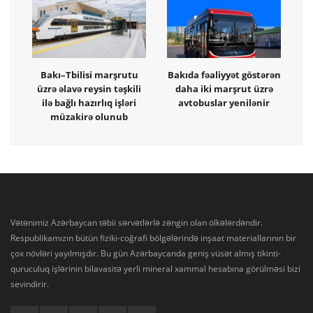
Bakı–Tbilisi marşrutu
Bakıda fəaliyyət göstərən
üzrə əlavə reysin təşkili
daha iki marşrut üzrə
ilə bağlı hazırlıq işləri
avtobuslar yenilənir
müzakirə olunub
Vətənimiz Azərbaycan təbii sərvətlərlə zəngin olan ölkələrdəndir.
Respublikamızın bütün fiziki-coğrafi bölgələrində inşaat materiallarının bir
çox növləri yayılmışdır. Bu gün Azərbaycanda geniş vüsət almış tikinti-
quruculuq işlərinin bilavasitə yerli mineral xammal hesabına görülməsi bizi
sevindirir.