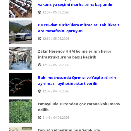
vakansiya seçimi mərhələsinə başlanılır
12:57 / 05.08.2026
BDYPİ-dən sürücülərə müraciət: Təhlükəsiz
ara məsafəsini qoruyun
12:39 / 05.08.2026
Zakir Həsənov HHM bölmələrinin hərbi
infrastrukturuna baxış keçirib
12:14 / 05.08.2026
Bakı metrosunda Qırmızı və Yaşıl xətlərin
ayrılması layihəsinə start verilir
12:09 / 04.08.2026
İsmayıllıda 10 tondan çox çətənə kolu məhv
edilib
11:46 / 04.08.2026
Dövlət Xidmətinin rəisi Şəmkirdə