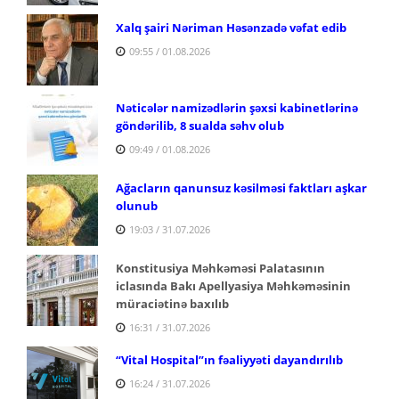
Xalq şairi Nəriman Həsənzadə vəfat edib
09:55 / 01.08.2026
Nəticələr namizədlərin şəxsi kabinetlərinə
göndərilib, 8 sualda səhv olub
09:49 / 01.08.2026
Ağacların qanunsuz kəsilməsi faktları aşkar
olunub
19:03 / 31.07.2026
Konstitusiya Məhkəməsi Palatasının
iclasında Bakı Apellyasiya Məhkəməsinin
müraciətinə baxılıb
16:31 / 31.07.2026
“Vital Hospital”ın fəaliyyəti dayandırılıb
16:24 / 31.07.2026