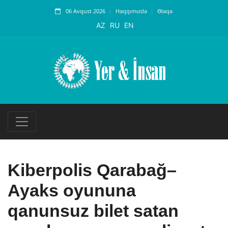
06 Avqust 2026
Haqqımızda
Əlaqə
AZ
RU
EN
Kiberpolis Qarabağ–
Ayaks oyununa
qanunsuz bilet satan