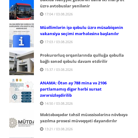
üzrə avtobuslar yenilənir
17:04 / 03.08.2026
Müəllimlərin işə qəbulu üzrə müsabiqənin
vakansiya seçimi mərhələsinə başlanılır
17:03 / 03.08.2026
Prokurorluq orqanlarında qulluğa qəbulla
bağlı sənəd qəbulu davam etdirilir
15:37 / 03.08.2026
ANAMA: Ötən ay 788 mina və 2106
partlamamış digər hərbi sursat
zərərsizləşdirilib
14:50 / 03.08.2026
Məktəbəqədər təhsil müəssisələrinə növbəyə
yazılma prosesi müvəqqəti dayandırılır
13:21 / 03.08.2026