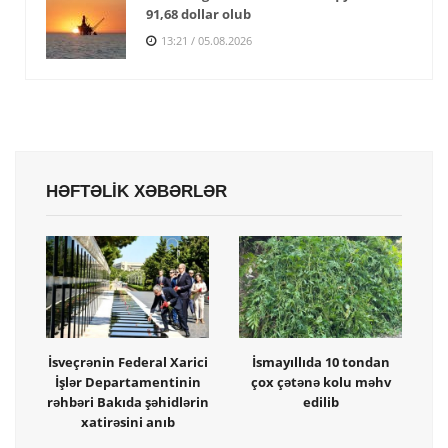
91,68 dollar olub
13:21 / 05.08.2026
HƏFTƏLİK XƏBƏRLƏR
İsveçrənin Federal Xarici
İsmayıllıda 10 tondan
İşlər Departamentinin
çox çətənə kolu məhv
rəhbəri Bakıda şəhidlərin
edilib
xatirəsini anıb