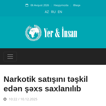
06 Avqust 2026
Haqqımızda
Əlaqə
AZ
RU
EN
Narkotik satışını təşkil
edən şəxs saxlanılıb
10:22 / 10.12.2025