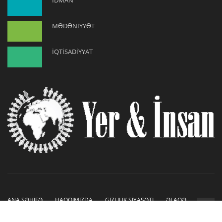
İDMAN
MƏDƏNİYYƏT
İQTİSADİYYAT
ANA SƏHİFƏ
HAQQIMIZDA
GİZLİLİK SİYASƏTİ
ƏLAQƏ
Copyright © 2019-2026. Sayt İnetLAB tərəfindən hazırlanmışdır.