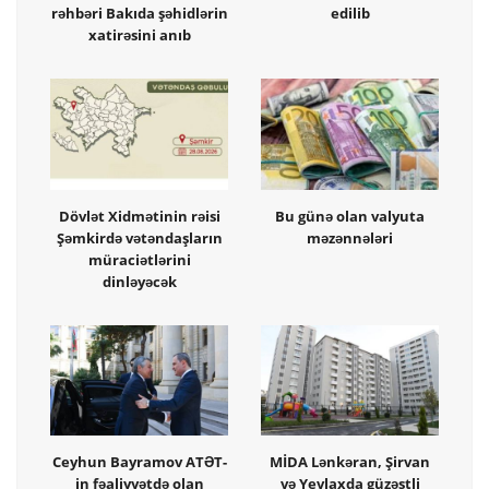
rəhbəri Bakıda şəhidlərin
edilib
xatirəsini anıb
Dövlət Xidmətinin rəisi
Bu günə olan valyuta
Şəmkirdə vətəndaşların
məzənnələri
müraciətlərini
dinləyəcək
Ceyhun Bayramov ATƏT-
MİDA Lənkəran, Şirvan
in fəaliyyətdə olan
və Yevlaxda güzəştli