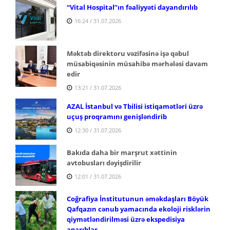
“Vital Hospital”ın fəaliyyəti dayandırılıb
16:24 / 31.07.2026
Məktəb direktoru vəzifəsinə işə qəbul
müsabiqəsinin müsahibə mərhələsi davam
edir
13:21 / 31.07.2026
AZAL İstanbul və Tbilisi istiqamətləri üzrə
uçuş proqramını genişləndirib
12:30 / 31.07.2026
Bakıda daha bir marşrut xəttinin
avtobusları dəyişdirilir
12:01 / 31.07.2026
Coğrafiya İnstitutunun əməkdaşları Böyük
Qafqazın cənub yamacında ekoloji risklərin
qiymətləndirilməsi üzrə ekspedisiya
aparıblar