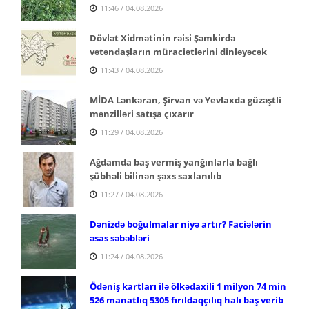
11:46 / 04.08.2026
Dövlət Xidmətinin rəisi Şəmkirdə
vətəndaşların müraciətlərini dinləyəcək
11:43 / 04.08.2026
MİDA Lənkəran, Şirvan və Yevlaxda güzəştli
mənzilləri satışa çıxarır
11:29 / 04.08.2026
Ağdamda baş vermiş yanğınlarla bağlı
şübhəli bilinən şəxs saxlanılıb
11:27 / 04.08.2026
Dənizdə boğulmalar niyə artır? Faciələrin
əsas səbəbləri
11:24 / 04.08.2026
Ödəniş kartları ilə ölkədaxili 1 milyon 74 min
526 manatlıq 5305 fırıldaqçılıq halı baş verib