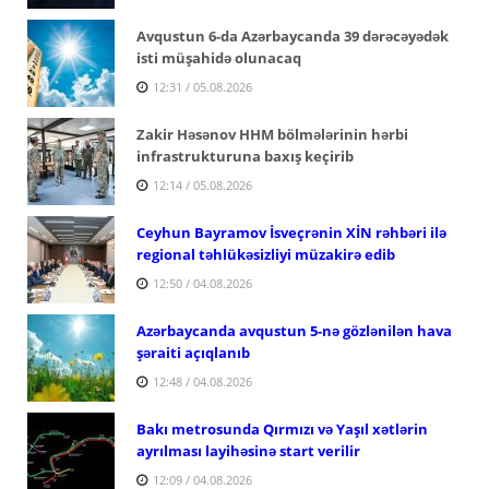
Avqustun 6-da Azərbaycanda 39 dərəcəyədək
isti müşahidə olunacaq
12:31 / 05.08.2026
Zakir Həsənov HHM bölmələrinin hərbi
infrastrukturuna baxış keçirib
12:14 / 05.08.2026
Ceyhun Bayramov İsveçrənin XİN rəhbəri ilə
regional təhlükəsizliyi müzakirə edib
12:50 / 04.08.2026
Azərbaycanda avqustun 5-nə gözlənilən hava
şəraiti açıqlanıb
12:48 / 04.08.2026
Bakı metrosunda Qırmızı və Yaşıl xətlərin
ayrılması layihəsinə start verilir
12:09 / 04.08.2026