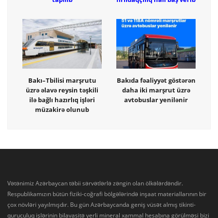
Bakı–Tbilisi marşrutu
Bakıda fəaliyyət göstərən
üzrə əlavə reysin təşkili
daha iki marşrut üzrə
ilə bağlı hazırlıq işləri
avtobuslar yenilənir
müzakirə olunub
Vətənimiz Azərbaycan təbii sərvətlərlə zəngin olan ölkələrdəndir.
Respublikamızın bütün fiziki-coğrafi bölgələrində inşaat materiallarının bir
çox növləri yayılmışdır. Bu gün Azərbaycanda geniş vüsət almış tikinti-
quruculuq işlərinin bilavasitə yerli mineral xammal hesabına görülməsi bizi