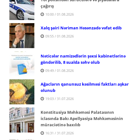
çağırış
10:00 / 01.08.2026
Xalq şairi Nəriman Həsənzadə vəfat edib
09:55 / 01.08.2026
Nəticələr namizədlərin şəxsi kabinetlərinə
göndərilib, 8 sualda səhv olub
09:49 / 01.08.2026
Ağacların qanunsuz kəsilməsi faktları aşkar
olunub
19:03 / 31.07.2026
Konstitusiya Məhkəməsi Palatasının
iclasında Bakı Apellyasiya Məhkəməsinin
müraciətinə baxılıb
16:31 / 31.07.2026