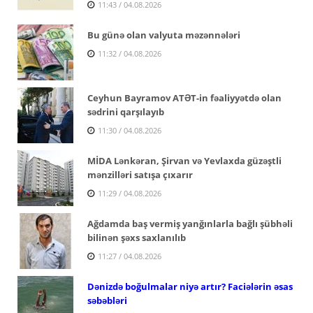
11:43 / 04.08.2026
Bu günə olan valyuta məzənnələri
11:32 / 04.08.2026
Ceyhun Bayramov ATƏT-in fəaliyyətdə olan
sədrini qarşılayıb
11:30 / 04.08.2026
MİDA Lənkəran, Şirvan və Yevlaxda güzəştli
mənzilləri satışa çıxarır
11:29 / 04.08.2026
Ağdamda baş vermiş yanğınlarla bağlı şübhəli
bilinən şəxs saxlanılıb
11:27 / 04.08.2026
Dənizdə boğulmalar niyə artır? Faciələrin əsas
səbəbləri