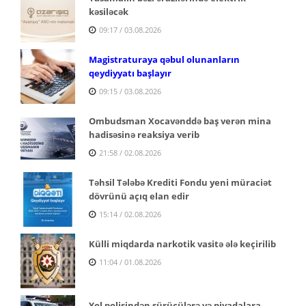
kəsiləcək
09:17 / 03.08.2026
Magistraturaya qəbul olunanların
qeydiyyatı başlayır
09:15 / 03.08.2026
Ombudsman Xocavənddə baş verən mina
hadisəsinə reaksiya verib
21:58 / 02.08.2026
Təhsil Tələbə Krediti Fondu yeni müraciət
dövrünü açıq elan edir
15:14 / 02.08.2026
Külli miqdarda narkotik vasitə ələ keçirilib
11:04 / 01.08.2026
Yol polisindən sürücülərə və piyadalara