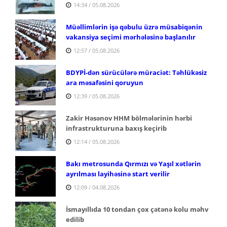
14:34 / 05.08.2026
Müəllimlərin işə qəbulu üzrə müsabiqənin
vakansiya seçimi mərhələsinə başlanılır
12:57 / 05.08.2026
BDYPİ-dən sürücülərə müraciət: Təhlükəsiz
ara məsafəsini qoruyun
12:39 / 05.08.2026
Zakir Həsənov HHM bölmələrinin hərbi
infrastrukturuna baxış keçirib
12:14 / 05.08.2026
Bakı metrosunda Qırmızı və Yaşıl xətlərin
ayrılması layihəsinə start verilir
12:09 / 04.08.2026
İsmayıllıda 10 tondan çox çətənə kolu məhv
edilib