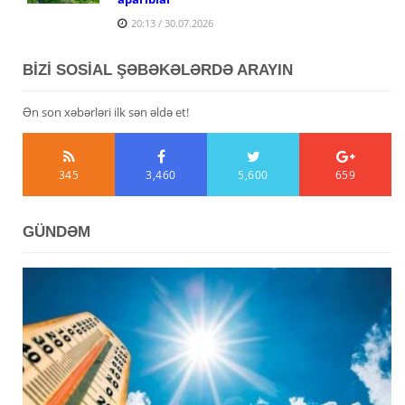
20:13 / 30.07.2026
BİZİ SOSİAL ŞƏBƏKƏLƏRDƏ ARAYIN
Ən son xəbərləri ilk sən əldə et!
345
3,460
5,600
659
GÜNDƏM