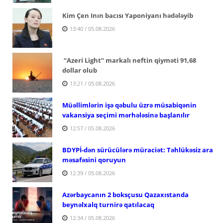
Kim Çen Inın bacısı Yaponiyanı hədələyib
13:40 / 05.08.2026
“Azeri Light” markalı neftin qiyməti 91,68
dollar olub
13:21 / 05.08.2026
Müəllimlərin işə qəbulu üzrə müsabiqənin
vakansiya seçimi mərhələsinə başlanılır
12:57 / 05.08.2026
BDYPİ-dən sürücülərə müraciət: Təhlükəsiz ara
məsafəsini qoruyun
12:39 / 05.08.2026
Azərbaycanın 2 boksçusu Qazaxıstanda
beynəlxalq turnirə qatılacaq
12:34 / 05.08.2026