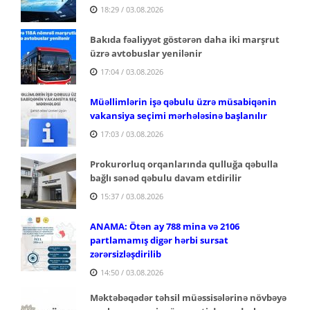
18:29 / 03.08.2026
Bakıda fəaliyyət göstərən daha iki marşrut
üzrə avtobuslar yenilənir
17:04 / 03.08.2026
Müəllimlərin işə qəbulu üzrə müsabiqənin
vakansiya seçimi mərhələsinə başlanılır
17:03 / 03.08.2026
Prokurorluq orqanlarında qulluğa qəbulla
bağlı sənəd qəbulu davam etdirilir
15:37 / 03.08.2026
ANAMA: Ötən ay 788 mina və 2106
partlamamış digər hərbi sursat
zərərsizləşdirilib
14:50 / 03.08.2026
Məktəbəqədər təhsil müəssisələrinə növbəyə