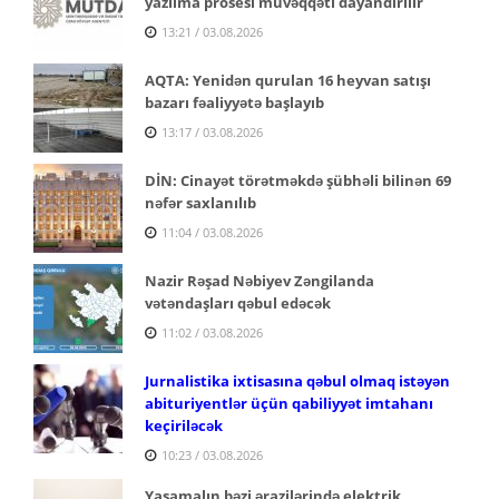
yazılma prosesi müvəqqəti dayandırılır
13:21 / 03.08.2026
AQTA: Yenidən qurulan 16 heyvan satışı
bazarı fəaliyyətə başlayıb
13:17 / 03.08.2026
DİN: Cinayət törətməkdə şübhəli bilinən 69
nəfər saxlanılıb
11:04 / 03.08.2026
Nazir Rəşad Nəbiyev Zəngilanda
vətəndaşları qəbul edəcək
11:02 / 03.08.2026
Jurnalistika ixtisasına qəbul olmaq istəyən
abituriyentlər üçün qabiliyyət imtahanı
keçiriləcək
10:23 / 03.08.2026
Yasamalın bəzi ərazilərində elektrik