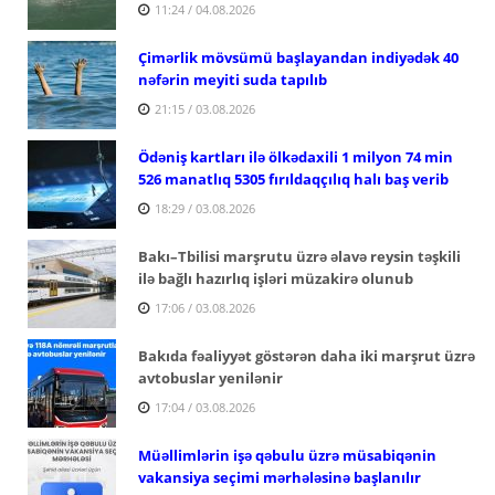
11:24 / 04.08.2026
Çimərlik mövsümü başlayandan indiyədək 40
nəfərin meyiti suda tapılıb
21:15 / 03.08.2026
Ödəniş kartları ilə ölkədaxili 1 milyon 74 min
526 manatlıq 5305 fırıldaqçılıq halı baş verib
18:29 / 03.08.2026
Bakı–Tbilisi marşrutu üzrə əlavə reysin təşkili
ilə bağlı hazırlıq işləri müzakirə olunub
17:06 / 03.08.2026
Bakıda fəaliyyət göstərən daha iki marşrut üzrə
avtobuslar yenilənir
17:04 / 03.08.2026
Müəllimlərin işə qəbulu üzrə müsabiqənin
vakansiya seçimi mərhələsinə başlanılır