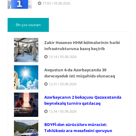
17:03 / 03.08.2026
Ən çox oxunan
Zakir Həsənov HHM bölmələrinin hərbi
infrastrukturuna baxış keçirib
12:14 / 05.08.2026
Avqustun 6-da Azərbaycanda 39
dərəcəyədək isti müşahidə olunacaq
12:31 / 05.08.2026
Azərbaycanın 2 boksçusu Qazaxıstanda
beynəlxalq turnirə qatılacaq
12:34 / 05.08.2026
BDYPİ-dən sürücülərə müraciət:
Təhlükəsiz ara məsafəsini qoruyun