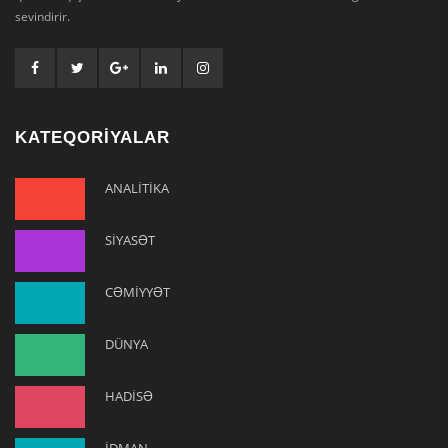
sevindirir.
KATEQORİYALAR
ANALİTİKA
SİYASƏT
CƏMİYYƏT
DÜNYA
HADİSƏ