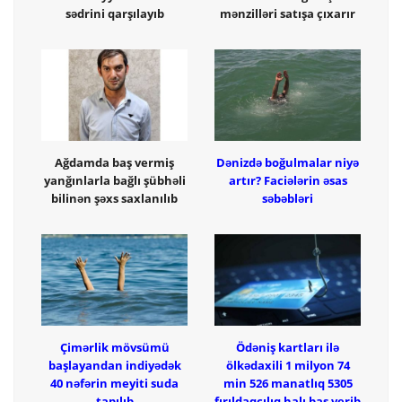
sədrini qarşılayıb
mənzilləri satışa çıxarır
Ağdamda baş vermiş
Dənizdə boğulmalar niyə
yanğınlarla bağlı şübhəli
artır? Faciələrin əsas
bilinən şəxs saxlanılıb
səbəbləri
Çimərlik mövsümü
Ödəniş kartları ilə
başlayandan indiyədək
ölkədaxili 1 milyon 74
40 nəfərin meyiti suda
min 526 manatlıq 5305
tapılıb
fırıldaqçılıq halı baş verib