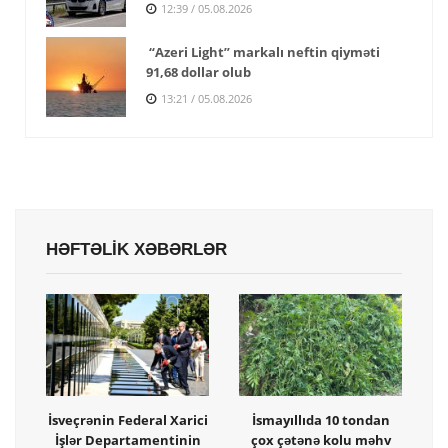
12:39 / 05.08.2026
“Azeri Light” markalı neftin qiyməti
91,68 dollar olub
13:21 / 05.08.2026
HƏFTƏLİK XƏBƏRLƏR
İsveçrənin Federal Xarici
İsmayıllıda 10 tondan
İşlər Departamentinin
çox çətənə kolu məhv