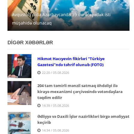
Avqustun 6-da Azərbaycanda 39 dərəcəyədək isti
Azərbaycanda avqustun 5-nə gözlənilən hava şəraiti
MİDA Lənkəran, Şirvan və Yevlaxda güzəştli mənzilləri
müşahidə olunacaq
açıqlanıb
satışa çıxarır
DİGƏR XƏBƏRLƏR
Hikmət Hacıyevin fikirləri "Türkiye
Gazetesi"ndə təhrif olunub (FOTO)
22:20 / 05.08.2026
204 tam təmirli mənzil satmaq öhdəliyi ilə
kirayə mexanizmi çərçivəsində vətəndaşlara
təqdim edilir
14:39 / 05.08.2026
Ədliyyə və Daxili İşlər nazirlikləri birgə əməliyyat
keçirib
14:34 / 05.08.2026