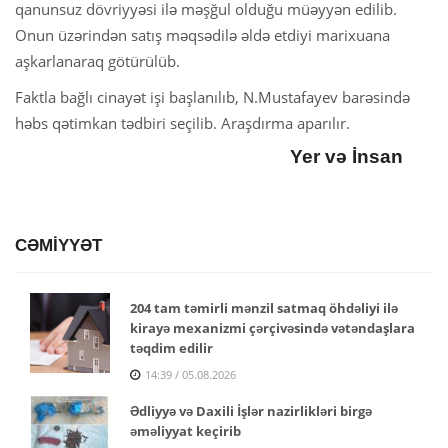
qanunsuz dövriyyəsi ilə məşğul olduğu müəyyən edilib.
Onun üzərindən satış məqsədilə əldə etdiyi marixuana
aşkarlanaraq götürülüb.
Faktla bağlı cinayət işi başlanılıb, N.Mustafayev barəsində
həbs qətimkan tədbiri seçilib. Araşdırma aparılır.
Yer və İnsan
CƏMİYYƏT
204 tam təmirli mənzil satmaq öhdəliyi ilə
kirayə mexanizmi çərçivəsində vətəndaşlara
təqdim edilir
14:39 / 05.08.2026
Ədliyyə və Daxili İşlər nazirlikləri birgə
əməliyyat keçirib