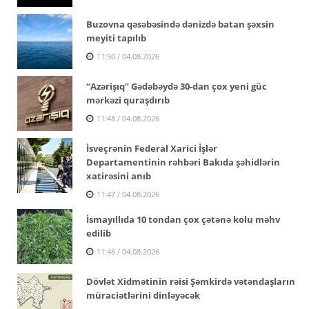
Buzovna qəsəbəsində dənizdə batan şəxsin
meyiti tapılıb
11:50 / 04.08.2026
“Azərişıq” Gədəbəydə 30-dan çox yeni güc
mərkəzi quraşdırıb
11:48 / 04.08.2026
İsveçrənin Federal Xarici İşlər
Departamentinin rəhbəri Bakıda şəhidlərin
xatirəsini anıb
11:47 / 04.08.2026
İsmayıllıda 10 tondan çox çətənə kolu məhv
edilib
11:46 / 04.08.2026
Dövlət Xidmətinin rəisi Şəmkirdə vətəndaşların
müraciətlərini dinləyəcək