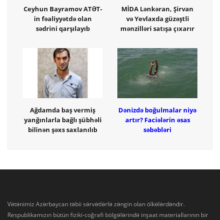
Ceyhun Bayramov ATƏT-
MİDA Lənkəran, Şirvan
in fəaliyyətdə olan
və Yevlaxda güzəştli
sədrini qarşılayıb
mənzilləri satışa çıxarır
Ağdamda baş vermiş
Dənizdə boğulmalar niyə
yanğınlarla bağlı şübhəli
artır? Faciələrin əsas
bilinən şəxs saxlanılıb
səbəbləri
Vətənimiz Azərbaycan təbii sərvətlərlə zəngin olan ölkələrdəndir.
Respublikamızın bütün fiziki-coğrafi bölgələrində inşaat materiallarının bir