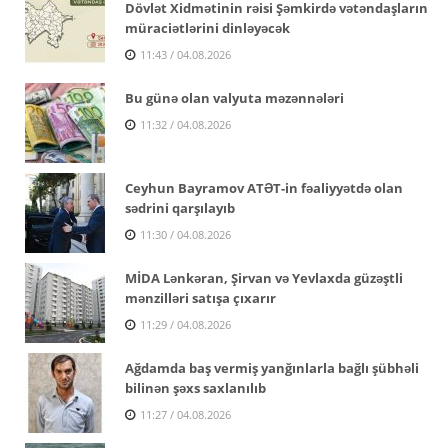
Dövlət Xidmətinin rəisi Şəmkirdə vətəndaşların
müraciətlərini dinləyəcək
11:43 / 04.08.2026
Bu günə olan valyuta məzənnələri
11:32 / 04.08.2026
Ceyhun Bayramov ATƏT-in fəaliyyətdə olan
sədrini qarşılayıb
11:30 / 04.08.2026
MİDA Lənkəran, Şirvan və Yevlaxda güzəştli
mənzilləri satışa çıxarır
11:29 / 04.08.2026
Ağdamda baş vermiş yanğınlarla bağlı şübhəli
bilinən şəxs saxlanılıb
11:27 / 04.08.2026