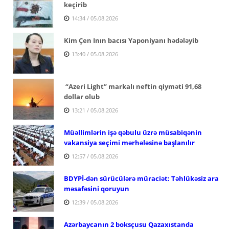
keçirib
14:34 / 05.08.2026
Kim Çen Inın bacısı Yaponiyanı hədələyib
13:40 / 05.08.2026
“Azeri Light” markalı neftin qiyməti 91,68
dollar olub
13:21 / 05.08.2026
Müəllimlərin işə qəbulu üzrə müsabiqənin
vakansiya seçimi mərhələsinə başlanılır
12:57 / 05.08.2026
BDYPİ-dən sürücülərə müraciət: Təhlükəsiz ara
məsafəsini qoruyun
12:39 / 05.08.2026
Azərbaycanın 2 boksçusu Qazaxıstanda