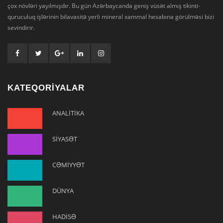
çox növləri yayılmışdır. Bu gün Azərbaycanda geniş vüsət almış tikinti-
quruculuq işlərinin bilavasitə yerli mineral xammal hesabına görülməsi bizi
sevindirir.
KATEQORİYALAR
ANALİTİKA
SİYASƏT
CƏMİYYƏT
DÜNYA
HADİSƏ