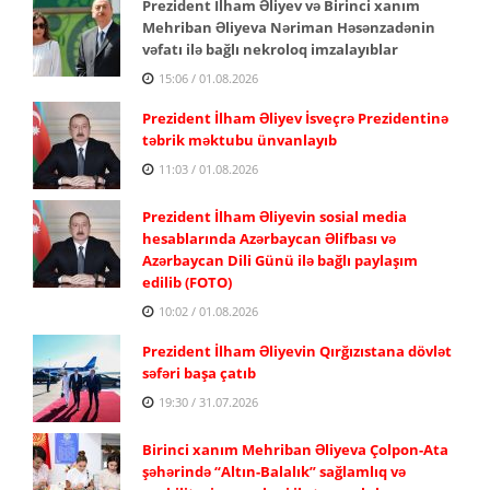
Prezident İlham Əliyev və Birinci xanım
Mehriban Əliyeva Nəriman Həsənzadənin
vəfatı ilə bağlı nekroloq imzalayıblar
15:06 / 01.08.2026
Prezident İlham Əliyev İsveçrə Prezidentinə
təbrik məktubu ünvanlayıb
11:03 / 01.08.2026
Prezident İlham Əliyevin sosial media
hesablarında Azərbaycan Əlifbası və
Azərbaycan Dili Günü ilə bağlı paylaşım
edilib (FOTO)
10:02 / 01.08.2026
Prezident İlham Əliyevin Qırğızıstana dövlət
səfəri başa çatıb
19:30 / 31.07.2026
Birinci xanım Mehriban Əliyeva Çolpon-Ata
şəhərində “Altın-Balalık” sağlamlıq və