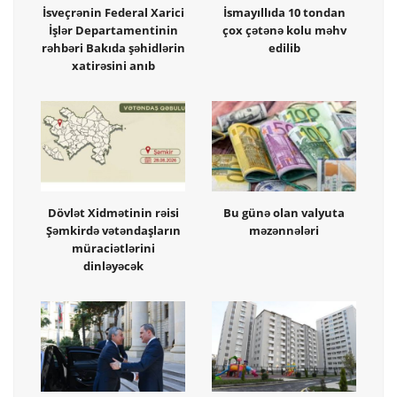
İsveçrənin Federal Xarici
İsmayıllıda 10 tondan
İşlər Departamentinin
çox çətənə kolu məhv
rəhbəri Bakıda şəhidlərin
edilib
xatirəsini anıb
Dövlət Xidmətinin rəisi
Bu günə olan valyuta
Şəmkirdə vətəndaşların
məzənnələri
müraciətlərini
dinləyəcək