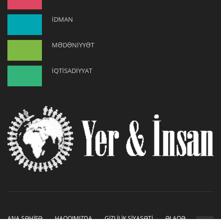
İDMAN
MƏDƏNİYYƏT
İQTİSADİYYAT
ANA SƏHİFƏ
HAQQIMIZDA
GİZLİLİK SİYASƏTİ
ƏLAQƏ