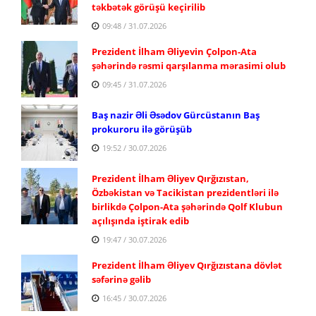
təkbətək görüşü keçirilib
09:48 / 31.07.2026
Prezident İlham Əliyevin Çolpon-Ata
şəhərində rəsmi qarşılanma mərasimi olub
09:45 / 31.07.2026
Baş nazir Əli Əsədov Gürcüstanın Baş
prokuroru ilə görüşüb
19:52 / 30.07.2026
Prezident İlham Əliyev Qırğızıstan,
Özbəkistan və Tacikistan prezidentləri ilə
birlikdə Çolpon-Ata şəhərində Qolf Klubun
açılışında iştirak edib
19:47 / 30.07.2026
Prezident İlham Əliyev Qırğızıstana dövlət
səfərinə gəlib
16:45 / 30.07.2026