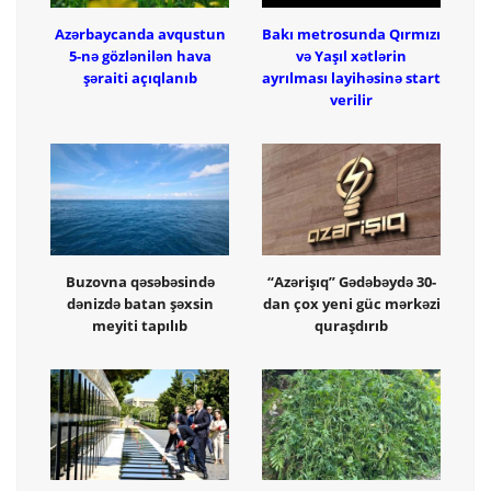
Azərbaycanda avqustun
Bakı metrosunda Qırmızı
5-nə gözlənilən hava
və Yaşıl xətlərin
şəraiti açıqlanıb
ayrılması layihəsinə start
verilir
Buzovna qəsəbəsində
“Azərişıq” Gədəbəydə 30-
dənizdə batan şəxsin
dan çox yeni güc mərkəzi
meyiti tapılıb
quraşdırıb