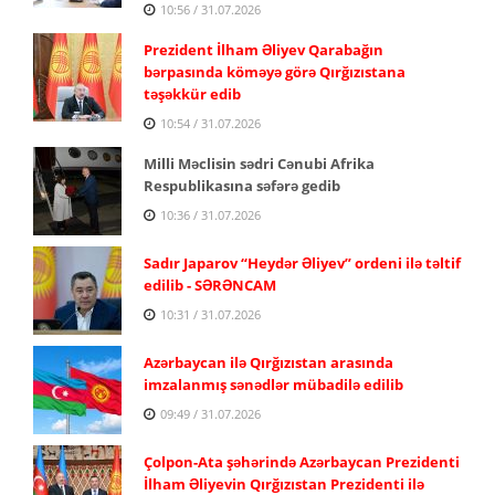
10:56 / 31.07.2026
Prezident İlham Əliyev Qarabağın
bərpasında köməyə görə Qırğızıstana
təşəkkür edib
10:54 / 31.07.2026
Milli Məclisin sədri Cənubi Afrika
Respublikasına səfərə gedib
10:36 / 31.07.2026
Sadır Japarov “Heydər Əliyev” ordeni ilə təltif
edilib - SƏRƏNCAM
10:31 / 31.07.2026
Azərbaycan ilə Qırğızıstan arasında
imzalanmış sənədlər mübadilə edilib
09:49 / 31.07.2026
Çolpon-Ata şəhərində Azərbaycan Prezidenti
İlham Əliyevin Qırğızıstan Prezidenti ilə