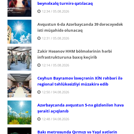
beynəlxalq turnirə qatılacaq
12:34 / 05.08.2026
Avqustun 6-da Azərbaycanda 39 dərəcəyədək
isti müşahidə olunacaq
12:31 / 05.08.2026
Zakir Həsənov HHM bölmələrinin hərbi
infrastrukturuna baxış keçirib
12:14 / 05.08.2026
Ceyhun Bayramov İsveçrənin XİN rəhbəri ilə
regional təhlükəsizliyi müzakirə edib
12:50 / 04.08.2026
Azərbaycanda avqustun 5-nə gözlənilən hava
şəraiti açıqlanıb
12:48 / 04.08.2026
Bakı metrosunda Qırmızı və Yaşıl xətlərin