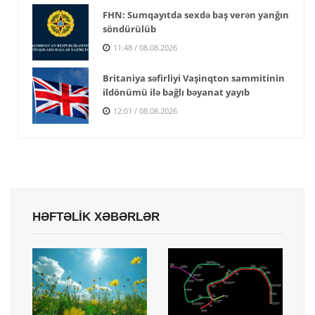
FHN: Sumqayıtda sexdə baş verən yanğın
söndürülüb
11:48 / 08.08.2026
Britaniya səfirliyi Vaşinqton sammitinin
ildönümü ilə bağlı bəyanat yayıb
12:01 / 08.08.2026
HƏFTƏLİK XƏBƏRLƏR