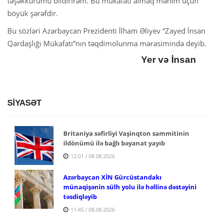
təşəkkürümü bildirirəm. Bu mükafatı almaq mənim üçün
böyük şərəfdir.
Bu sözləri Azərbaycan Prezidenti İlham Əliyev “Zayed İnsan
Qardaşlığı Mükafatı”nın təqdimolunma mərasimində deyib.
Yer və İnsan
SİYASƏT
Britaniya səfirliyi Vaşinqton sammitinin
ildönümü ilə bağlı bəyanat yayıb
12:01 / 08.08.2026
Azərbaycan XİN Gürcüstandakı
münaqişənin sülh yolu ilə həllinə dəstəyini
təsdiqləyib
11:45 / 08.08.2026