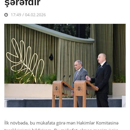
şərəfdir
17:49 / 04.02.2026
İlk növbədə, bu mükafata görə mən Hakimlər Komitəsinə