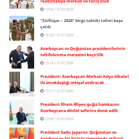
reabilitasiya mərkəzi ilə tanış olub
17:56 / 31.07.2026
“Zülfüqar – 2026” birgə taktiki təlimi başa
çatıb
16:33 / 31.07.2026
Azərbaycan və Qırğızıstan prezidentlərinin
təltifolunma mərasimi keçirilib
13:18 / 31.07.2026
Prezident: Azərbaycan Mərkəzi Asiya ölkələri
ilə əməkdaşlığı inkişaf etdirəcək
13:17 / 31.07.2026
Prezident İlham Əliyev qırğız həmkarını
Azərbaycana dövlət səfərinə dəvət edib
12:03 / 31.07.2026
Prezident Sadır Japarov: Qırğızıstan və
Azərbaycan bir-birinin timsalında etibarlı