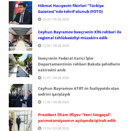
Hikmət Hacıyevin fikirləri "Türkiye
Gazetesi"ndə təhrif olunub (FOTO)
22:20 / 05.08.2026
Ceyhun Bayramov İsveçrənin XİN rəhbəri ilə
regional təhlükəsizliyi müzakirə edib
12:50 / 04.08.2026
İsveçrənin Federal Xarici İşlər
Departamentinin rəhbəri Bakıda şəhidlərin
xatirəsini anıb
11:47 / 04.08.2026
Ceyhun Bayramov ATƏT-in fəaliyyətdə olan
sədrini qarşılayıb
11:30 / 04.08.2026
Prezident İlham Əliyev “Yeni Səngəçal”
yarımstansiyasının açılışında iştirak edib
13:19 / 03.08.2026