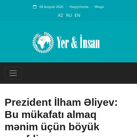
08 Avqust 2026
Haqqımızda
Əlaqə
AZ
RU
EN
Prezident İlham Əliyev:
Bu mükafatı almaq
mənim üçün böyük