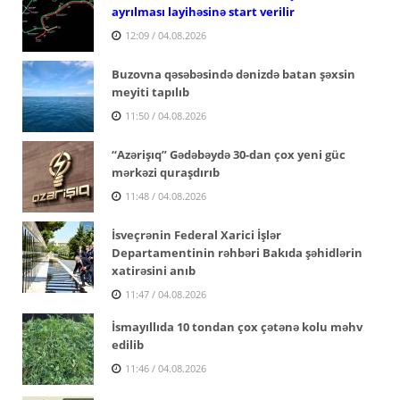
ayrılması layihəsinə start verilir
12:09 / 04.08.2026
Buzovna qəsəbəsində dənizdə batan şəxsin
meyiti tapılıb
11:50 / 04.08.2026
“Azərişıq” Gədəbəydə 30-dan çox yeni güc
mərkəzi quraşdırıb
11:48 / 04.08.2026
İsveçrənin Federal Xarici İşlər
Departamentinin rəhbəri Bakıda şəhidlərin
xatirəsini anıb
11:47 / 04.08.2026
İsmayıllıda 10 tondan çox çətənə kolu məhv
edilib
11:46 / 04.08.2026