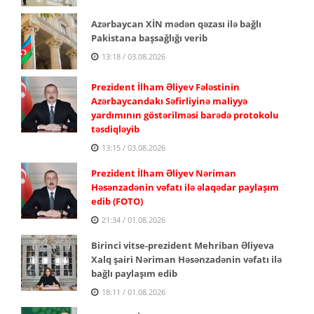
Azərbaycan XİN mədən qəzası ilə bağlı
Pakistana başsağlığı verib
13:18 / 03.08.2026
Prezident İlham Əliyev Fələstinin
Azərbaycandakı Səfirliyinə maliyyə
yardımının göstərilməsi barədə protokolu
təsdiqləyib
13:15 / 03.08.2026
Prezident İlham Əliyev Nəriman
Həsənzadənin vəfatı ilə əlaqədar paylaşım
edib (FOTO)
21:34 / 01.08.2026
Birinci vitse-prezident Mehriban Əliyeva
Xalq şairi Nəriman Həsənzadənin vəfatı ilə
bağlı paylaşım edib
18:11 / 01.08.2026