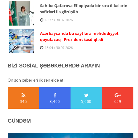
Sahibə Qafarova Efiopiyada bir sıra ölkələrin
səfirləri ilə görüşüb
16:32 / 30.07.2026
Azərbaycanda bu saytlara məhdudiyyət
qoyulacaq - Prezident təsdiqlədi
13:04 / 30.07.2026
BİZİ SOSİAL ŞƏBƏKƏLƏRDƏ ARAYIN
Ən son xəbərləri ilk sən əldə et!
345
3,460
5,600
659
GÜNDƏM