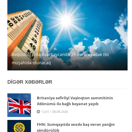
Avqustun 6-da Azərbaycanda 39 dərəcəyədək isti
Azərbaycanda avqustun 5-nə gözlənilən hava şəraiti
MİDA Lənkəran, Şirvan və Yevlaxda güzəştli mənzilləri
müşahidə olunacaq
açıqlanıb
satışa çıxarır
DİGƏR XƏBƏRLƏR
Britaniya səfirliyi Vaşinqton sammitinin
ildönümü ilə bağlı bəyanat yayıb
12:01 / 08.08.2026
FHN: Sumqayıtda sexdə baş verən yanğın
söndürülüb