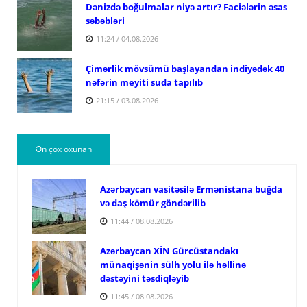
Dənizdə boğulmalar niyə artır? Faciələrin əsas
səbəbləri
11:24 / 04.08.2026
Çimərlik mövsümü başlayandan indiyədək 40
nəfərin meyiti suda tapılıb
21:15 / 03.08.2026
Ən çox oxunan
Azərbaycan vasitəsilə Ermənistana buğda
və daş kömür göndərilib
11:44 / 08.08.2026
Azərbaycan XİN Gürcüstandakı
münaqişənin sülh yolu ilə həllinə
dəstəyini təsdiqləyib
11:45 / 08.08.2026