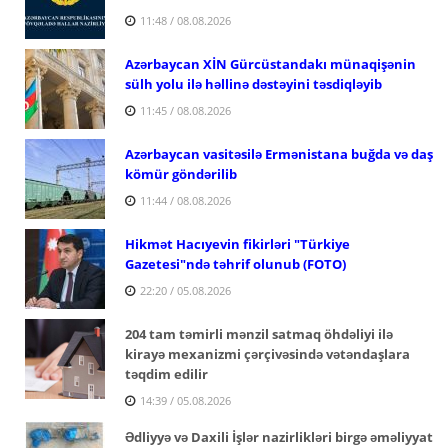
11:48 / 08.08.2026
Azərbaycan XİN Gürcüstandakı münaqişənin
sülh yolu ilə həllinə dəstəyini təsdiqləyib
11:45 / 08.08.2026
Azərbaycan vasitəsilə Ermənistana buğda və daş
kömür göndərilib
11:44 / 08.08.2026
Hikmət Hacıyevin fikirləri "Türkiye
Gazetesi"ndə təhrif olunub (FOTO)
22:20 / 05.08.2026
204 tam təmirli mənzil satmaq öhdəliyi ilə
kirayə mexanizmi çərçivəsində vətəndaşlara
təqdim edilir
14:39 / 05.08.2026
Ədliyyə və Daxili İşlər nazirlikləri birgə əməliyyat