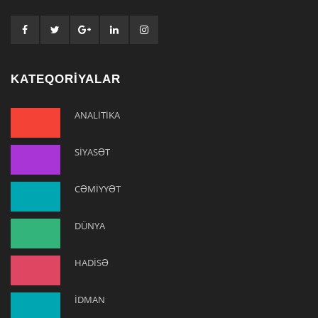
KATEQORİYALAR
ANALİTİKA
SİYASƏT
CƏMİYYƏT
DÜNYA
HADİSƏ
İDMAN