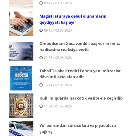
09:17 / 03.08.2026
Magistraturaya qəbul olunanların
qeydiyyatı başlayır
09:15 / 03.08.2026
Ombudsman Xocavənddə baş verən mina
hadisəsinə reaksiya verib
21:58 / 02.08.2026
Təhsil Tələbə Krediti Fondu yeni müraciət
dövrünü açıq elan edir
15:14 / 02.08.2026
Külli miqdarda narkotik vasitə ələ keçirilib
11:04 / 01.08.2026
Yol polisindən sürücülərə və piyadalara
çağırış