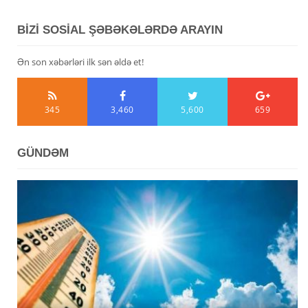
BİZİ SOSİAL ŞƏBƏKƏLƏRDƏ ARAYIN
Ən son xəbərləri ilk sən əldə et!
345
3,460
5,600
659
GÜNDƏM