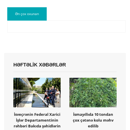
Ən çox oxunan
HƏFTƏLİK XƏBƏRLƏR
İsveçrənin Federal Xarici
İsmayıllıda 10 tondan
İşlər Departamentinin
çox çətənə kolu məhv
rəhbəri Bakıda şəhidlərin
edilib