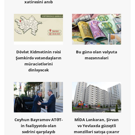
xatirəsini anıb
Dövlət Xidmətinin rəisi
Bu günə olan valyuta
Şəmkirdə vətəndaşların
məzənnələri
müraciətlərini
dinləyəcək
Ceyhun Bayramov ATƏT-
MİDA Lənkəran, Şirvan
in fəaliyyətdə olan
və Yevlaxda güzəştli
sədrini qarşılayıb
mənzilləri satışa çıxarır