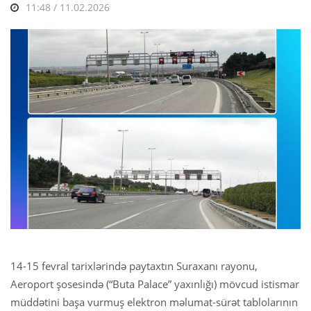
11:48 / 11.02.2026
14-15 fevral tarixlərində paytaxtın Suraxanı rayonu,
Aeroport şosesində (“Buta Palace” yaxınlığı) mövcud istismar
müddətini başa vurmuş elektron məlumat-sürət tablolarının