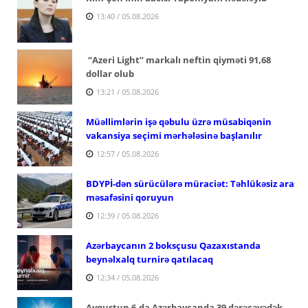
13:40 / 05.08.2026
“Azeri Light” markalı neftin qiyməti 91,68
dollar olub
13:21 / 05.08.2026
Müəllimlərin işə qəbulu üzrə müsabiqənin
vakansiya seçimi mərhələsinə başlanılır
12:57 / 05.08.2026
BDYPİ-dən sürücülərə müraciət: Təhlükəsiz ara
məsafəsini qoruyun
12:39 / 05.08.2026
Azərbaycanın 2 boksçusu Qazaxıstanda
beynəlxalq turnirə qatılacaq
12:34 / 05.08.2026
Avqustun 6-da Azərbaycanda 39 dərəcəyədək