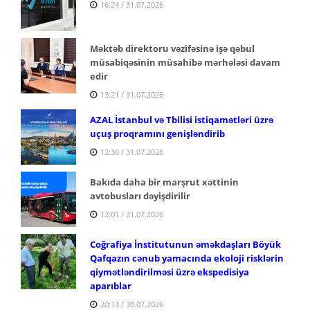
16:24 / 31.07.2026
Məktəb direktoru vəzifəsinə işə qəbul
müsabiqəsinin müsahibə mərhələsi davam
edir
13:21 / 31.07.2026
AZAL İstanbul və Tbilisi istiqamətləri üzrə
uçuş proqramını genişləndirib
12:30 / 31.07.2026
Bakıda daha bir marşrut xəttinin
avtobusları dəyişdirilir
12:01 / 31.07.2026
Coğrafiya İnstitutunun əməkdaşları Böyük
Qafqazın cənub yamacında ekoloji risklərin
qiymətləndirilməsi üzrə ekspedisiya
aparıblar
20:13 / 30.07.2026