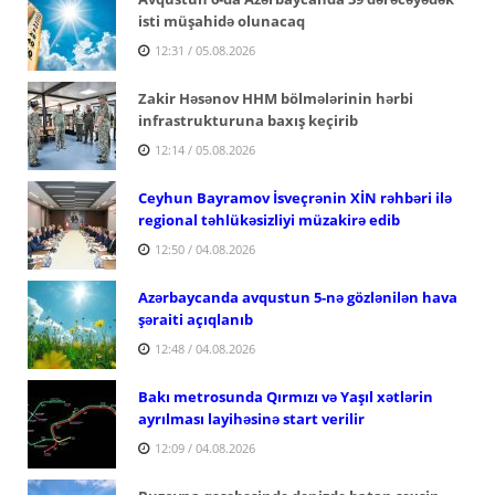
isti müşahidə olunacaq
12:31 / 05.08.2026
Zakir Həsənov HHM bölmələrinin hərbi
infrastrukturuna baxış keçirib
12:14 / 05.08.2026
Ceyhun Bayramov İsveçrənin XİN rəhbəri ilə
regional təhlükəsizliyi müzakirə edib
12:50 / 04.08.2026
Azərbaycanda avqustun 5-nə gözlənilən hava
şəraiti açıqlanıb
12:48 / 04.08.2026
Bakı metrosunda Qırmızı və Yaşıl xətlərin
ayrılması layihəsinə start verilir
12:09 / 04.08.2026