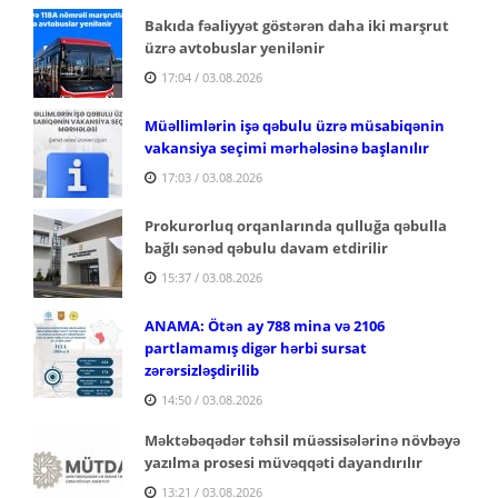
Bakıda fəaliyyət göstərən daha iki marşrut
üzrə avtobuslar yenilənir
17:04 / 03.08.2026
Müəllimlərin işə qəbulu üzrə müsabiqənin
vakansiya seçimi mərhələsinə başlanılır
17:03 / 03.08.2026
Prokurorluq orqanlarında qulluğa qəbulla
bağlı sənəd qəbulu davam etdirilir
15:37 / 03.08.2026
ANAMA: Ötən ay 788 mina və 2106
partlamamış digər hərbi sursat
zərərsizləşdirilib
14:50 / 03.08.2026
Məktəbəqədər təhsil müəssisələrinə növbəyə
yazılma prosesi müvəqqəti dayandırılır
13:21 / 03.08.2026