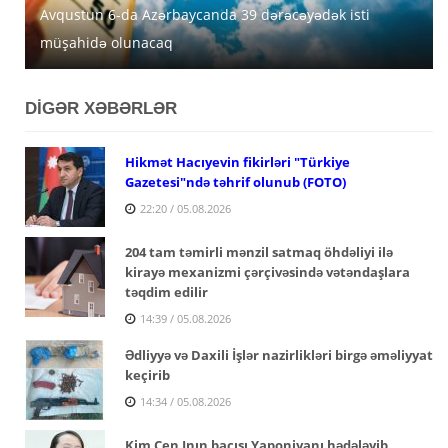
Avqustun 6-da Azərbaycanda 39 dərəcəyədək isti
Azərbaycanda avqustun 5-nə gözlənilən hava şəraiti
MİDA Lənkəran, Şirvan və Yevlaxda güzəştli mənzilləri
müşahidə olunacaq
açıqlanıb
satışa çıxarır
DİGƏR XƏBƏRLƏR
Hikmət Hacıyevin fikirləri "Türkiye
Gazetesi"ndə təhrif olunub (FOTO)
22:20 / 05.08.2026
204 tam təmirli mənzil satmaq öhdəliyi ilə
kirayə mexanizmi çərçivəsində vətəndaşlara
təqdim edilir
14:39 / 05.08.2026
Ədliyyə və Daxili İşlər nazirlikləri birgə əməliyyat
keçirib
14:34 / 05.08.2026
Kim Çen Inın bacısı Yaponiyanı hədələyib