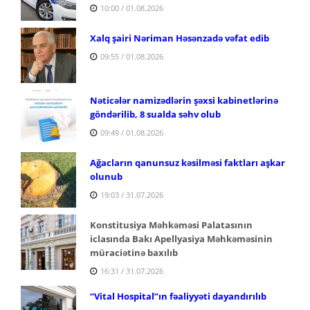
10:00 / 01.08.2026
Xalq şairi Nəriman Həsənzadə vəfat edib
09:55 / 01.08.2026
Nəticələr namizədlərin şəxsi kabinetlərinə
göndərilib, 8 sualda səhv olub
09:49 / 01.08.2026
Ağacların qanunsuz kəsilməsi faktları aşkar
olunub
19:03 / 31.07.2026
Konstitusiya Məhkəməsi Palatasının
iclasında Bakı Apellyasiya Məhkəməsinin
müraciətinə baxılıb
16:31 / 31.07.2026
“Vital Hospital”ın fəaliyyəti dayandırılıb