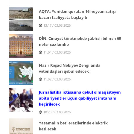
AQTA: Yenidən qurulan 16 heyvan satışı
bazarı fəaliyyətə başlayıb
13:17 / 03.08.2026
DİN: Cinayət törətməkdə şübhəli bilinən 69
nəfər saxlanılıb
11:04 / 03.08.2026
Nazir Rəşad Nəbiyev Zəngilanda
vətəndaşları qəbul edəcək
11:02 / 03.08.2026
Jurnalistika ixtisasına qəbul olmaq istəyən
abituriyentlər üçün qabiliyyət imtahanı
keçiriləcək
10:23 / 03.08.2026
Yasamalın bəzi ərazilərində elektrik
kəsiləcək