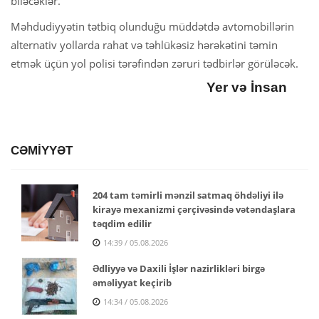
biləcəklər.
Məhdudiyyətin tətbiq olunduğu müddətdə avtomobillərin
alternativ yollarda rahat və təhlükəsiz hərəkətini təmin
etmək üçün yol polisi tərəfindən zəruri tədbirlər görüləcək.
Yer və İnsan
CƏMİYYƏT
204 tam təmirli mənzil satmaq öhdəliyi ilə
kirayə mexanizmi çərçivəsində vətəndaşlara
təqdim edilir
14:39 / 05.08.2026
Ədliyyə və Daxili İşlər nazirlikləri birgə
əməliyyat keçirib
14:34 / 05.08.2026