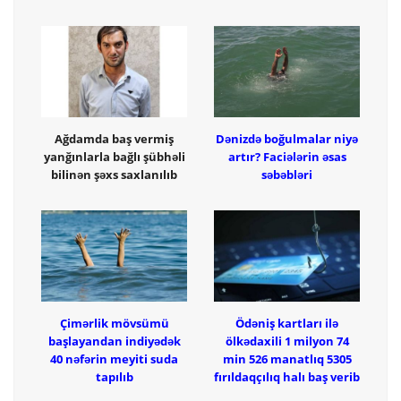
Ağdamda baş vermiş
Dənizdə boğulmalar niyə
yanğınlarla bağlı şübhəli
artır? Faciələrin əsas
bilinən şəxs saxlanılıb
səbəbləri
Çimərlik mövsümü
Ödəniş kartları ilə
başlayandan indiyədək
ölkədaxili 1 milyon 74
40 nəfərin meyiti suda
min 526 manatlıq 5305
tapılıb
fırıldaqçılıq halı baş verib