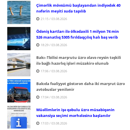
Çimərlik mövsümü başlayandan indiyədək 40
nəfərin meyiti suda tapılıb
21:15 / 03.08.2026
Ödəniş kartları ilə ölkədaxili 1 milyon 74 min
526 manatlıq 5305 fırıldaqçılıq halı baş verib
18:29 / 03.08.2026
Bakı–Tbilisi marşrutu üzrə əlavə reysin təşkili
ilə bağlı hazırlıq işləri müzakirə olunub
17:06 / 03.08.2026
Bakıda fəaliyyət göstərən daha iki marşrut üzrə
avtobuslar yenilənir
17:04 / 03.08.2026
Müəllimlərin işə qəbulu üzrə müsabiqənin
vakansiya seçimi mərhələsinə başlanılır
17:03 / 03.08.2026