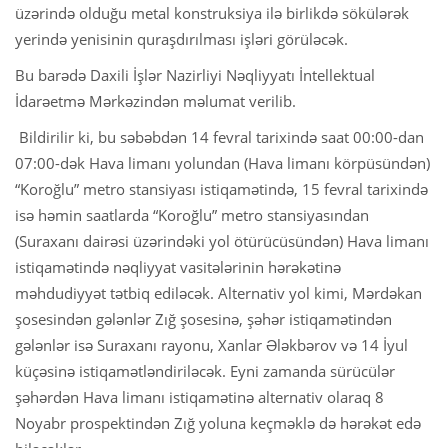
üzərində olduğu metal konstruksiya ilə birlikdə sökülərək
yerində yenisinin quraşdırılması işləri görüləcək.
Bu barədə Daxili İşlər Nazirliyi Nəqliyyatı İntellektual
İdarəetmə Mərkəzindən məlumat verilib.
Bildirilir ki, bu səbəbdən 14 fevral tarixində saat 00:00-dan
07:00-dək Hava limanı yolundan (Hava limanı körpüsündən)
“Koroğlu” metro stansiyası istiqamətində, 15 fevral tarixində
isə həmin saatlarda “Koroğlu” metro stansiyasından
(Suraxanı dairəsi üzərindəki yol ötürücüsündən) Hava limanı
istiqamətində nəqliyyat vasitələrinin hərəkətinə
məhdudiyyət tətbiq ediləcək. Alternativ yol kimi, Mərdəkan
şosesindən gələnlər Zığ şosesinə, şəhər istiqamətindən
gələnlər isə Suraxanı rayonu, Xanlar Ələkbərov və 14 İyul
küçəsinə istiqamətləndiriləcək. Eyni zamanda sürücülər
şəhərdən Hava limanı istiqamətinə alternativ olaraq 8
Noyabr prospektindən Zığ yoluna keçməklə də hərəkət edə