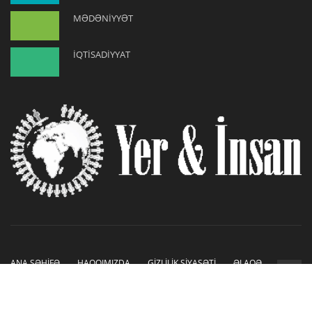
MƏDƏNİYYƏT
İQTİSADİYYAT
ANA SƏHİFƏ
HAQQIMIZDA
GİZLİLİK SİYASƏTİ
ƏLAQƏ
Copyright © 2019-2026. Sayt İnetLAB tərəfindən hazırlanmışdır.