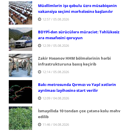
Müəllimlərin işə qəbulu üzrə müsabiqənin
vakansiya seçimi mərhələsinə başlanılır
12:57 / 05.08.2026
BDYPİ-dən sürücülərə müraciət: Təhlükəsiz
ara məsafəsini qoruyun
12:39 / 05.08.2026
Zakir Həsənov HHM bölmələrinin hərbi
infrastrukturuna baxış keçirib
12:14 / 05.08.2026
Bakı metrosunda Qırmızı və Yaşıl xətlərin
ayrılması layihəsinə start verilir
12:09 / 04.08.2026
İsmayıllıda 10 tondan çox çətənə kolu məhv
edilib
11:46 / 04.08.2026