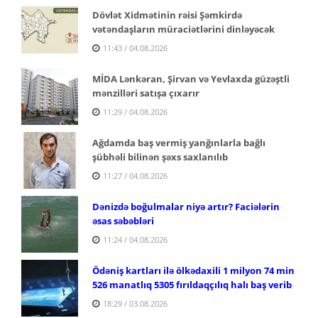
Dövlət Xidmətinin rəisi Şəmkirdə
vətəndaşların müraciətlərini dinləyəcək
11:43 / 04.08.2026
MİDA Lənkəran, Şirvan və Yevlaxda güzəştli
mənzilləri satışa çıxarır
11:29 / 04.08.2026
Ağdamda baş vermiş yanğınlarla bağlı
şübhəli bilinən şəxs saxlanılıb
11:27 / 04.08.2026
Dənizdə boğulmalar niyə artır? Faciələrin
əsas səbəbləri
11:24 / 04.08.2026
Ödəniş kartları ilə ölkədaxili 1 milyon 74 min
526 manatlıq 5305 fırıldaqçılıq halı baş verib
18:29 / 03.08.2026