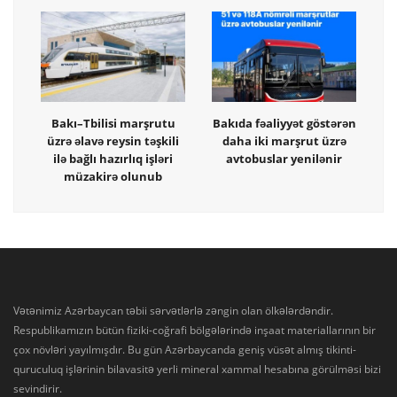
Bakı–Tbilisi marşrutu
Bakıda fəaliyyət göstərən
üzrə əlavə reysin təşkili
daha iki marşrut üzrə
ilə bağlı hazırlıq işləri
avtobuslar yenilənir
müzakirə olunub
Vətənimiz Azərbaycan təbii sərvətlərlə zəngin olan ölkələrdəndir.
Respublikamızın bütün fiziki-coğrafi bölgələrində inşaat materiallarının bir
çox növləri yayılmışdır. Bu gün Azərbaycanda geniş vüsət almış tikinti-
quruculuq işlərinin bilavasitə yerli mineral xammal hesabına görülməsi bizi
sevindirir.