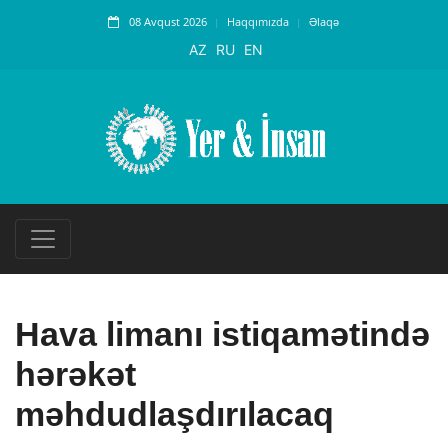
08 Avqust 2026
Haqqımızda
Əlaqə
AZ
RU
EN
Hava limanı istiqamətində
hərəkət
məhdudlaşdırılacaq