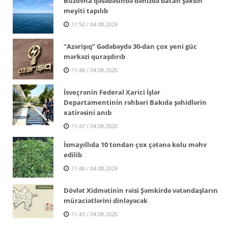
Buzovna qəsəbəsində dənizdə batan şəxsin
meyiti tapılıb
11:50 / 04.08.2026
“Azərişıq” Gədəbəydə 30-dan çox yeni güc
mərkəzi quraşdırıb
11:48 / 04.08.2026
İsveçrənin Federal Xarici İşlər
Departamentinin rəhbəri Bakıda şəhidlərin
xatirəsini anıb
11:47 / 04.08.2026
İsmayıllıda 10 tondan çox çətənə kolu məhv
edilib
11:46 / 04.08.2026
Dövlət Xidmətinin rəisi Şəmkirdə vətəndaşların
müraciətlərini dinləyəcək
11:43 / 04.08.2026