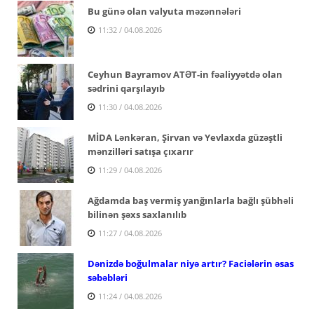
Bu günə olan valyuta məzənnələri
11:32 / 04.08.2026
Ceyhun Bayramov ATƏT-in fəaliyyətdə olan
sədrini qarşılayıb
11:30 / 04.08.2026
MİDA Lənkəran, Şirvan və Yevlaxda güzəştli
mənzilləri satışa çıxarır
11:29 / 04.08.2026
Ağdamda baş vermiş yanğınlarla bağlı şübhəli
bilinən şəxs saxlanılıb
11:27 / 04.08.2026
Dənizdə boğulmalar niyə artır? Faciələrin əsas
səbəbləri
11:24 / 04.08.2026