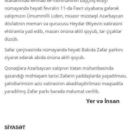
Məhəmməd Əhməd Əl-Yammahinin başçılıq etdiyi
nümayəndə heyəti fevralın 11-də Fəxri xiyabana gələrək
xalqımızın Ümummilli Lideri, müasir müstəqil Azərbaycan
dövlətinin memarı və qurucusu Heydər Əliyevin xatirəsini
ehtiramla yad edib, məzarı önünə əklil qoyub, tər çiçəklər
düzüb.
Səfər çərçivəsində nümayəndə heyəti Bakıda Zəfər parkını
ziyarət edərək abidə önünə əklil qoyub.
Qonaqlara Azərbaycan xalqının Vətən müharibəsində
qazandığı möhtəşəm tarixi Zəfərin yaddaşlarda yaşadılması,
şəhidlərimizin əziz xatirəsinin əbədiləşdirilməsi məqsədilə
yaradılmış Zəfər parkı barədə məlumat verilib.
Yer və İnsan
SİYASƏT