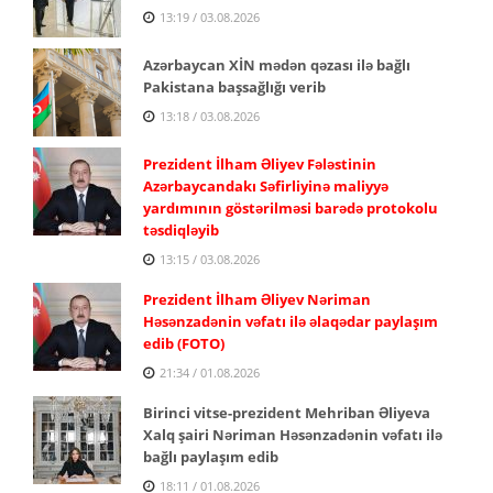
13:19 / 03.08.2026
Azərbaycan XİN mədən qəzası ilə bağlı
Pakistana başsağlığı verib
13:18 / 03.08.2026
Prezident İlham Əliyev Fələstinin
Azərbaycandakı Səfirliyinə maliyyə
yardımının göstərilməsi barədə protokolu
təsdiqləyib
13:15 / 03.08.2026
Prezident İlham Əliyev Nəriman
Həsənzadənin vəfatı ilə əlaqədar paylaşım
edib (FOTO)
21:34 / 01.08.2026
Birinci vitse-prezident Mehriban Əliyeva
Xalq şairi Nəriman Həsənzadənin vəfatı ilə
bağlı paylaşım edib
18:11 / 01.08.2026