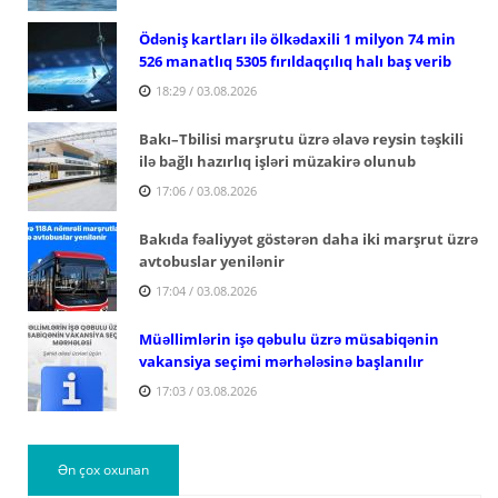
Ödəniş kartları ilə ölkədaxili 1 milyon 74 min
526 manatlıq 5305 fırıldaqçılıq halı baş verib
18:29 / 03.08.2026
Bakı–Tbilisi marşrutu üzrə əlavə reysin təşkili
ilə bağlı hazırlıq işləri müzakirə olunub
17:06 / 03.08.2026
Bakıda fəaliyyət göstərən daha iki marşrut üzrə
avtobuslar yenilənir
17:04 / 03.08.2026
Müəllimlərin işə qəbulu üzrə müsabiqənin
vakansiya seçimi mərhələsinə başlanılır
17:03 / 03.08.2026
Ən çox oxunan