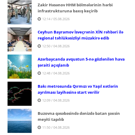
Zakir Həsənov HHM bölmələrinin hərbi
infrastrukturuna baxış keçirib
12:14 / 05.08.2026
Ceyhun Bayramov İsveçrənin XİN rəhbəri ilə
regional təhlükəsizliyi müzakirə edib
12:50 / 04.08.2026
Azərbaycanda avqustun 5-nə gözlənilən hava
şəraiti açıqlanıb
12:48 / 04.08.2026
Bakı metrosunda Qırmızı və Yaşıl xətlərin
ayrılması layihəsinə start verilir
12:09 / 04.08.2026
Buzovna qəsəbəsində dənizdə batan şəxsin
meyiti tapılıb
11:50 / 04.08.2026