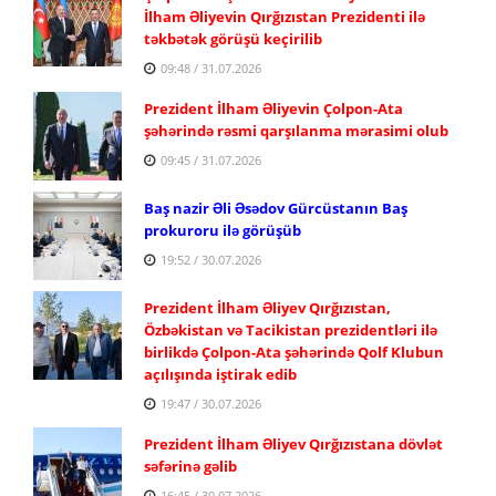
İlham Əliyevin Qırğızıstan Prezidenti ilə
təkbətək görüşü keçirilib
09:48 / 31.07.2026
Prezident İlham Əliyevin Çolpon-Ata
şəhərində rəsmi qarşılanma mərasimi olub
09:45 / 31.07.2026
Baş nazir Əli Əsədov Gürcüstanın Baş
prokuroru ilə görüşüb
19:52 / 30.07.2026
Prezident İlham Əliyev Qırğızıstan,
Özbəkistan və Tacikistan prezidentləri ilə
birlikdə Çolpon-Ata şəhərində Qolf Klubun
açılışında iştirak edib
19:47 / 30.07.2026
Prezident İlham Əliyev Qırğızıstana dövlət
səfərinə gəlib
16:45 / 30.07.2026