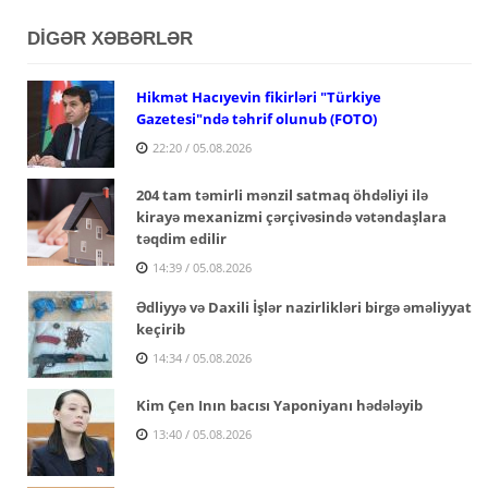
DİGƏR XƏBƏRLƏR
Hikmət Hacıyevin fikirləri "Türkiye
Gazetesi"ndə təhrif olunub (FOTO)
22:20 / 05.08.2026
204 tam təmirli mənzil satmaq öhdəliyi ilə
kirayə mexanizmi çərçivəsində vətəndaşlara
təqdim edilir
14:39 / 05.08.2026
Ədliyyə və Daxili İşlər nazirlikləri birgə əməliyyat
keçirib
14:34 / 05.08.2026
Kim Çen Inın bacısı Yaponiyanı hədələyib
13:40 / 05.08.2026