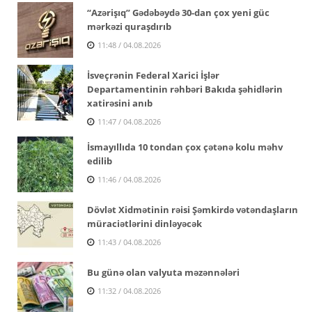
“Azərişıq” Gədəbəydə 30-dan çox yeni güc
mərkəzi quraşdırıb
11:48 / 04.08.2026
İsveçrənin Federal Xarici İşlər
Departamentinin rəhbəri Bakıda şəhidlərin
xatirəsini anıb
11:47 / 04.08.2026
İsmayıllıda 10 tondan çox çətənə kolu məhv
edilib
11:46 / 04.08.2026
Dövlət Xidmətinin rəisi Şəmkirdə vətəndaşların
müraciətlərini dinləyəcək
11:43 / 04.08.2026
Bu günə olan valyuta məzənnələri
11:32 / 04.08.2026