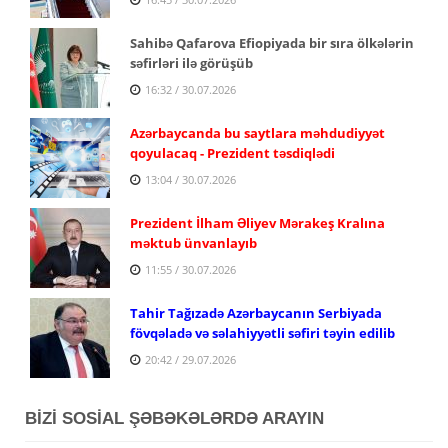
Sahibə Qafarova Efiopiyada bir sıra ölkələrin
səfirləri ilə görüşüb
16:32 / 30.07.2026
Azərbaycanda bu saytlara məhdudiyyət
qoyulacaq - Prezident təsdiqlədi
13:04 / 30.07.2026
Prezident İlham Əliyev Mərakeş Kralına
məktub ünvanlayıb
11:55 / 30.07.2026
Tahir Tağızadə Azərbaycanın Serbiyada
fövqəladə və səlahiyyətli səfiri təyin edilib
20:42 / 29.07.2026
BİZİ SOSİAL ŞƏBƏKƏLƏRDƏ ARAYIN