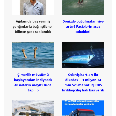
Ağdamda baş vermiş
Dənizdə boğulmalar niyə
yanğınlarla bağlı şübhəli
artır? Faciələrin əsas
bilinən şəxs saxlanılıb
səbəbləri
Çimərlik mövsümü
Ödəniş kartları ilə
başlayandan indiyədək
ölkədaxili 1 milyon 74
40 nəfərin meyiti suda
min 526 manatlıq 5305
tapılıb
fırıldaqçılıq halı baş verib