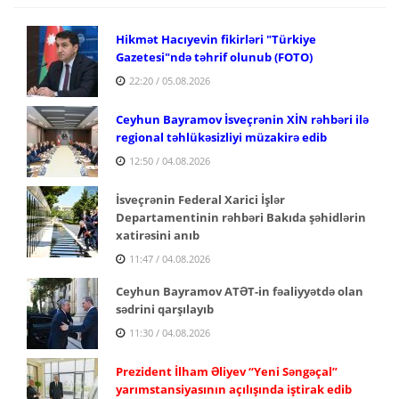
Hikmət Hacıyevin fikirləri "Türkiye
Gazetesi"ndə təhrif olunub (FOTO)
22:20 / 05.08.2026
Ceyhun Bayramov İsveçrənin XİN rəhbəri ilə
regional təhlükəsizliyi müzakirə edib
12:50 / 04.08.2026
İsveçrənin Federal Xarici İşlər
Departamentinin rəhbəri Bakıda şəhidlərin
xatirəsini anıb
11:47 / 04.08.2026
Ceyhun Bayramov ATƏT-in fəaliyyətdə olan
sədrini qarşılayıb
11:30 / 04.08.2026
Prezident İlham Əliyev “Yeni Səngəçal”
yarımstansiyasının açılışında iştirak edib