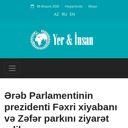
08 Avqust 2026
Haqqımızda
Əlaqə
AZ
RU
EN
Ərəb Parlamentinin
prezidenti Fəxri xiyabanı
və Zəfər parkını ziyarət