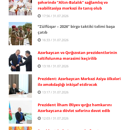
şəhərində “Altın-Balalık” sağlamlıq və
reabilitasiya mərkəzi ilə tanış olub
17:56 / 31.07.2026
“Zülfüqar – 2026” birgə taktiki təlimi başa
çatıb
16:33 / 31.07.2026
Azərbaycan və Qırğızıstan prezidentlərinin
təltifolunma mərasimi keçirilib
13:18 / 31.07.2026
Prezident: Azərbaycan Mərkəzi Asiya ölkələri
ilə əməkdaşlığı inkişaf etdirəcək
13:17 / 31.07.2026
Prezident İlham Əliyev qırğız həmkarını
Azərbaycana dövlət səfərinə dəvət edib
12:03 / 31.07.2026