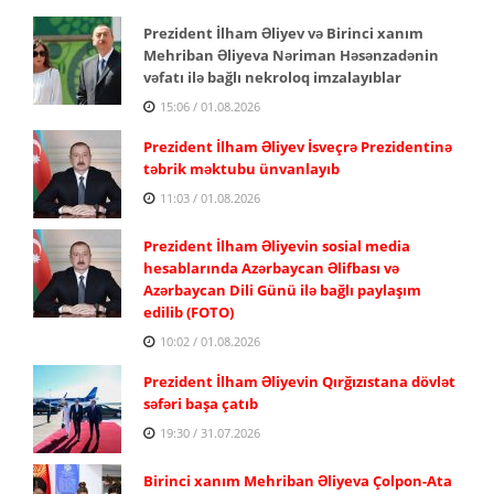
Prezident İlham Əliyev və Birinci xanım
Mehriban Əliyeva Nəriman Həsənzadənin
vəfatı ilə bağlı nekroloq imzalayıblar
15:06 / 01.08.2026
Prezident İlham Əliyev İsveçrə Prezidentinə
təbrik məktubu ünvanlayıb
11:03 / 01.08.2026
Prezident İlham Əliyevin sosial media
hesablarında Azərbaycan Əlifbası və
Azərbaycan Dili Günü ilə bağlı paylaşım
edilib (FOTO)
10:02 / 01.08.2026
Prezident İlham Əliyevin Qırğızıstana dövlət
səfəri başa çatıb
19:30 / 31.07.2026
Birinci xanım Mehriban Əliyeva Çolpon-Ata