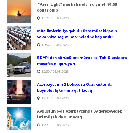
“Azeri Light” markalı neftin qiyməti 91,68
dollar olub
13:21 / 05.08.2026
Müəllimlərin işə qəbulu üzrə müsabiqənin
vakansiya seçimi mərhələsinə başlanılır
12:57 / 05.08.2026
BDYPİ-dən sürücülərə müraciət: Təhlükəsiz ara
məsafəsini qoruyun
12:39 / 05.08.2026
Azərbaycanın 2 boksçusu Qazaxıstanda
beynəlxalq turnirə qatılacaq
12:34 / 05.08.2026
Avqustun 6-da Azərbaycanda 39 dərəcəyədək
isti müşahidə olunacaq
12:31 / 05.08.2026