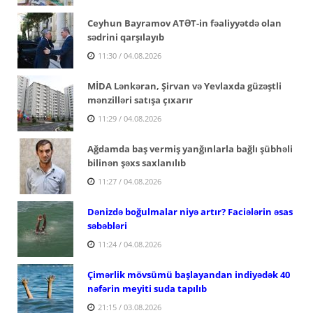
Ceyhun Bayramov ATƏT-in fəaliyyətdə olan
sədrini qarşılayıb
11:30 / 04.08.2026
MİDA Lənkəran, Şirvan və Yevlaxda güzəştli
mənzilləri satışa çıxarır
11:29 / 04.08.2026
Ağdamda baş vermiş yanğınlarla bağlı şübhəli
bilinən şəxs saxlanılıb
11:27 / 04.08.2026
Dənizdə boğulmalar niyə artır? Faciələrin əsas
səbəbləri
11:24 / 04.08.2026
Çimərlik mövsümü başlayandan indiyədək 40
nəfərin meyiti suda tapılıb
21:15 / 03.08.2026