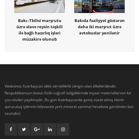
Bakı–Tbilisi marşrutu
Bakıda fəaliyyət göstərən
üzrə əlavə reysin təşkili
daha iki marşrut üzrə
ilə bağlı hazırlıq işləri
avtobuslar yenilənir
müzakirə olunub
Vətənimiz Azərbaycan təbii sərvətlərlə zəngin olan ölkələrdəndir.
Respublikamızın bütün fiziki-coğrafi bölgələrində inşaat materiallarının bir
çox növləri yayılmışdır. Bu gün Azərbaycanda geniş vüsət almış tikinti-
quruculuq işlərinin bilavasitə yerli mineral xammal hesabına görülməsi bizi
sevindirir.