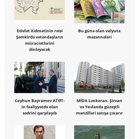
Dövlət Xidmətinin rəisi
Bu günə olan valyuta
Şəmkirdə vətəndaşların
məzənnələri
müraciətlərini
dinləyəcək
Ceyhun Bayramov ATƏT-
MİDA Lənkəran, Şirvan
in fəaliyyətdə olan
və Yevlaxda güzəştli
sədrini qarşılayıb
mənzilləri satışa çıxarır