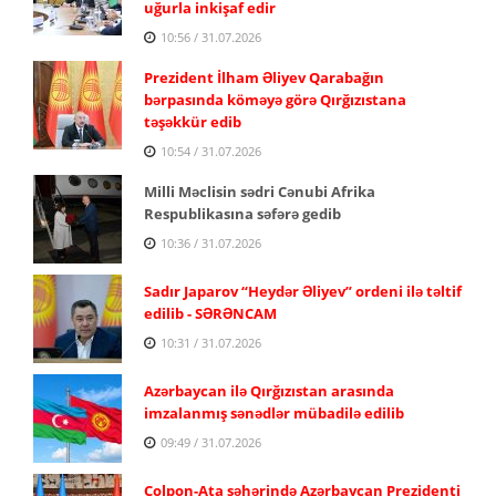
uğurla inkişaf edir
10:56 / 31.07.2026
Prezident İlham Əliyev Qarabağın
bərpasında köməyə görə Qırğızıstana
təşəkkür edib
10:54 / 31.07.2026
Milli Məclisin sədri Cənubi Afrika
Respublikasına səfərə gedib
10:36 / 31.07.2026
Sadır Japarov “Heydər Əliyev” ordeni ilə təltif
edilib - SƏRƏNCAM
10:31 / 31.07.2026
Azərbaycan ilə Qırğızıstan arasında
imzalanmış sənədlər mübadilə edilib
09:49 / 31.07.2026
Çolpon-Ata şəhərində Azərbaycan Prezidenti