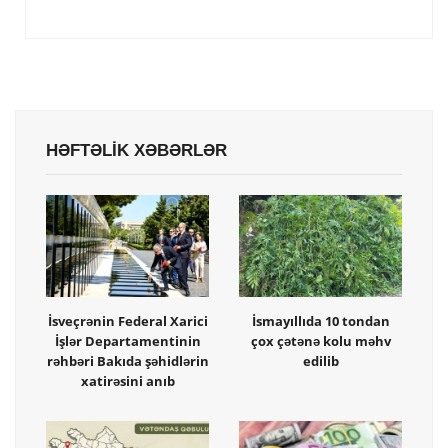
HƏFTƏLİK XƏBƏRLƏR
İsveçrənin Federal Xarici
İsmayıllıda 10 tondan
İşlər Departamentinin
çox çətənə kolu məhv
rəhbəri Bakıda şəhidlərin
edilib
xatirəsini anıb