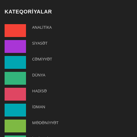
KATEQORİYALAR
ANALİTİKA
SİYASƏT
CƏMİYYƏT
DÜNYA
HADİSƏ
İDMAN
MƏDƏNİYYƏT