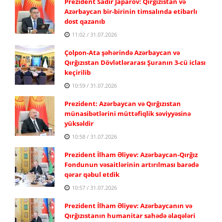
Prezident Sadır Japarov: Qırğızıstan və
Azərbaycan bir-birinin timsalında etibarlı
dost qazanıb
11:02 / 31.07.2026
Çolpon-Ata şəhərində Azərbaycan və
Qırğızıstan Dövlətlərarası Şuranın 3-cü iclası
keçirilib
10:59 / 31.07.2026
Prezident: Azərbaycan və Qırğızıstan
münasibətlərini müttəfiqlik səviyyəsinə
yüksəldir
10:58 / 31.07.2026
Prezident İlham Əliyev: Azərbaycan-Qırğız
Fondunun vəsaitlərinin artırılması barədə
qərar qəbul etdik
10:57 / 31.07.2026
Prezident İlham Əliyev: Azərbaycanın və
Qırğızıstanın humanitar sahədə əlaqələri