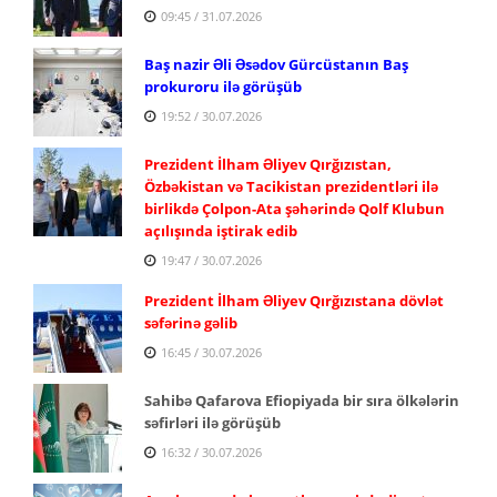
09:45 / 31.07.2026
Baş nazir Əli Əsədov Gürcüstanın Baş
prokuroru ilə görüşüb
19:52 / 30.07.2026
Prezident İlham Əliyev Qırğızıstan,
Özbəkistan və Tacikistan prezidentləri ilə
birlikdə Çolpon-Ata şəhərində Qolf Klubun
açılışında iştirak edib
19:47 / 30.07.2026
Prezident İlham Əliyev Qırğızıstana dövlət
səfərinə gəlib
16:45 / 30.07.2026
Sahibə Qafarova Efiopiyada bir sıra ölkələrin
səfirləri ilə görüşüb
16:32 / 30.07.2026