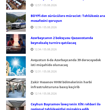
12:57 / 05.08.2026
BDYPİ-dən sürücülərə müraciət: Təhlükəsiz ara
məsafəsini qoruyun
12:39 / 05.08.2026
Azərbaycanın 2 boksçusu Qazaxıstanda
beynəlxalq turnirə qatılacaq
12:34 / 05.08.2026
Avqustun 6-da Azərbaycanda 39 dərəcəyədək
isti müşahidə olunacaq
12:31 / 05.08.2026
Zakir Həsənov HHM bölmələrinin hərbi
infrastrukturuna baxış keçirib
12:14 / 05.08.2026
Ceyhun Bayramov İsveçrənin XİN rəhbəri ilə
regional təhlükəsizliyi müzakirə edib