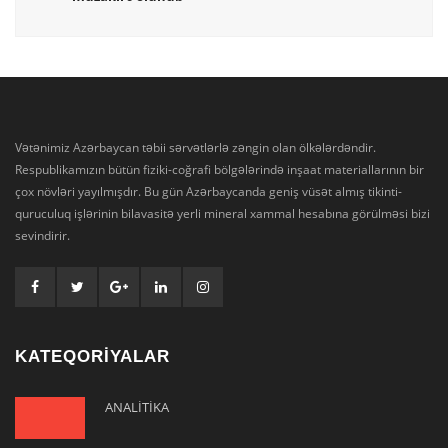
Vətənimiz Azərbaycan təbii sərvətlərlə zəngin olan ölkələrdəndir.
Respublikamızın bütün fiziki-coğrafi bölgələrində inşaat materiallarının bir
çox növləri yayılmışdır. Bu gün Azərbaycanda geniş vüsət almış tikinti-
quruculuq işlərinin bilavasitə yerli mineral xammal hesabına görülməsi bizi
sevindirir.
KATEQORİYALAR
ANALİTİKA