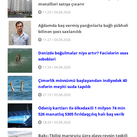
mənzilləri satışa çıxarır
11:29 / 04.08.2026
Ağdamda baş vermiş yanğınlarla bağlı şübhəli
bilinən şəxs saxlanılıb
11:27 / 04.08.2026
Dənizdə boğulmalar niyə artır? Faciələrin əsas
səbəbləri
11:24 / 04.08.2026
Çimərlik mövsümü başlayandan indiyədək 40
nəfərin meyiti suda tapılıb
21:15 / 03.08.2026
Ödəniş kartları ilə ölkədaxili 1 milyon 74 min
526 manatlıq 5305 fırıldaqçılıq halı baş verib
18:29 / 03.08.2026
Bakı–Tbilisi marşrutu üzrə əlavə reysin təşkili