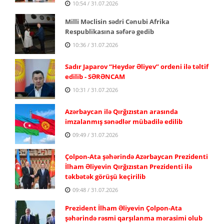
10:54 / 31.07.2026
Milli Məclisin sədri Cənubi Afrika
Respublikasına səfərə gedib
10:36 / 31.07.2026
Sadır Japarov “Heydər Əliyev” ordeni ilə təltif
edilib - SƏRƏNCAM
10:31 / 31.07.2026
Azərbaycan ilə Qırğızıstan arasında
imzalanmış sənədlər mübadilə edilib
09:49 / 31.07.2026
Çolpon-Ata şəhərində Azərbaycan Prezidenti
İlham Əliyevin Qırğızıstan Prezidenti ilə
təkbətək görüşü keçirilib
09:48 / 31.07.2026
Prezident İlham Əliyevin Çolpon-Ata
şəhərində rəsmi qarşılanma mərasimi olub