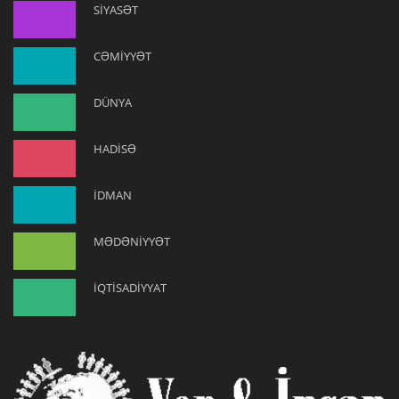
SİYASƏT
CƏMİYYƏT
DÜNYA
HADİSƏ
İDMAN
MƏDƏNİYYƏT
İQTİSADİYYAT