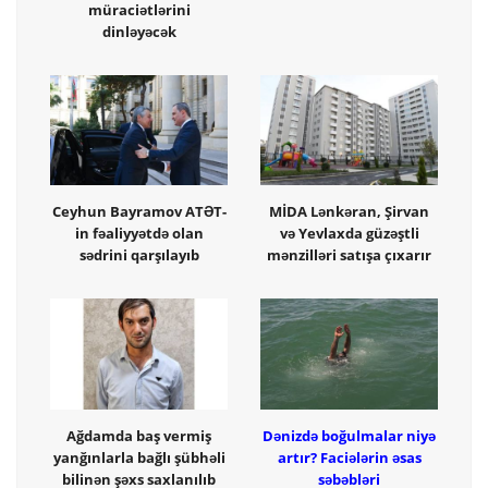
müraciətlərini
dinləyəcək
Ceyhun Bayramov ATƏT-
MİDA Lənkəran, Şirvan
in fəaliyyətdə olan
və Yevlaxda güzəştli
sədrini qarşılayıb
mənzilləri satışa çıxarır
Ağdamda baş vermiş
Dənizdə boğulmalar niyə
yanğınlarla bağlı şübhəli
artır? Faciələrin əsas
bilinən şəxs saxlanılıb
səbəbləri