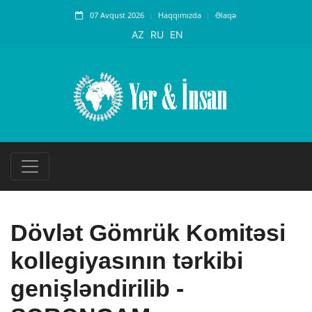
07 Avqust 2026
Haqqımızda
Əlaqə
AZ
RU
EN
Dövlət Gömrük Komitəsi
kollegiyasının tərkibi
genişləndirilib -