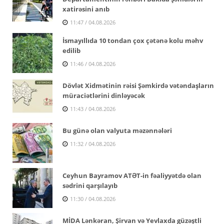
xatirəsini anıb
11:47 / 04.08.2026
İsmayıllıda 10 tondan çox çətənə kolu məhv
edilib
11:46 / 04.08.2026
Dövlət Xidmətinin rəisi Şəmkirdə vətəndaşların
müraciətlərini dinləyəcək
11:43 / 04.08.2026
Bu günə olan valyuta məzənnələri
11:32 / 04.08.2026
Ceyhun Bayramov ATƏT-in fəaliyyətdə olan
sədrini qarşılayıb
11:30 / 04.08.2026
MİDA Lənkəran, Şirvan və Yevlaxda güzəştli