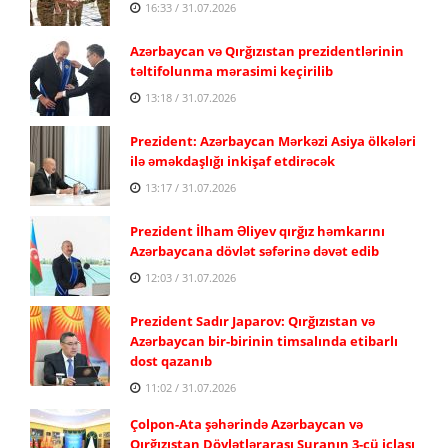
16:33 / 31.07.2026
Azərbaycan və Qırğızıstan prezidentlərinin
təltifolunma mərasimi keçirilib
13:18 / 31.07.2026
Prezident: Azərbaycan Mərkəzi Asiya ölkələri
ilə əməkdaşlığı inkişaf etdirəcək
13:17 / 31.07.2026
Prezident İlham Əliyev qırğız həmkarını
Azərbaycana dövlət səfərinə dəvət edib
12:03 / 31.07.2026
Prezident Sadır Japarov: Qırğızıstan və
Azərbaycan bir-birinin timsalında etibarlı
dost qazanıb
11:02 / 31.07.2026
Çolpon-Ata şəhərində Azərbaycan və
Qırğızıstan Dövlətlərarası Şuranın 3-cü iclası