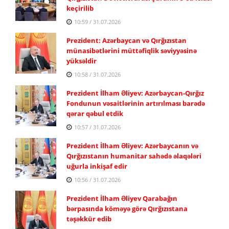
keçirilib
10:59 / 31.07.2026
Prezident: Azərbaycan və Qırğızıstan
münasibətlərini müttəfiqlik səviyyəsinə
yüksəldir
10:58 / 31.07.2026
Prezident İlham Əliyev: Azərbaycan-Qırğız
Fondunun vəsaitlərinin artırılması barədə
qərar qəbul etdik
10:57 / 31.07.2026
Prezident İlham Əliyev: Azərbaycanın və
Qırğızıstanın humanitar sahədə əlaqələri
uğurla inkişaf edir
10:56 / 31.07.2026
Prezident İlham Əliyev Qarabağın
bərpasında köməyə görə Qırğızıstana
təşəkkür edib