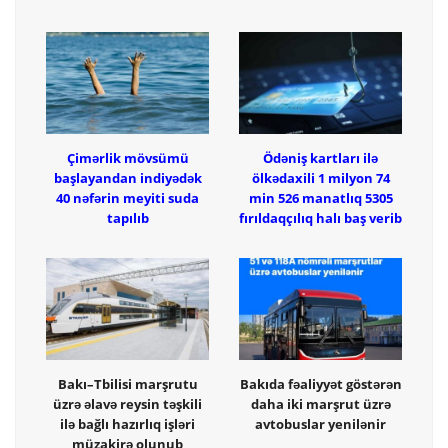
Çimərlik mövsümü
Ödəniş kartları ilə
başlayandan indiyədək
ölkədaxili 1 milyon 74
40 nəfərin meyiti suda
min 526 manatlıq 5305
tapılıb
fırıldaqçılıq halı baş verib
Bakı–Tbilisi marşrutu
Bakıda fəaliyyət göstərən
üzrə əlavə reysin təşkili
daha iki marşrut üzrə
ilə bağlı hazırlıq işləri
avtobuslar yenilənir
müzakirə olunub