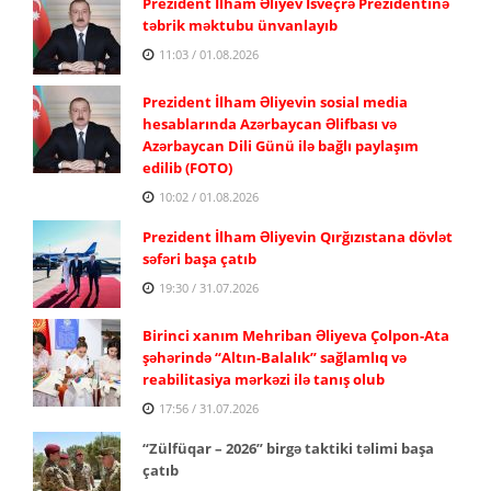
Prezident İlham Əliyev İsveçrə Prezidentinə
təbrik məktubu ünvanlayıb
11:03 / 01.08.2026
Prezident İlham Əliyevin sosial media
hesablarında Azərbaycan Əlifbası və
Azərbaycan Dili Günü ilə bağlı paylaşım
edilib (FOTO)
10:02 / 01.08.2026
Prezident İlham Əliyevin Qırğızıstana dövlət
səfəri başa çatıb
19:30 / 31.07.2026
Birinci xanım Mehriban Əliyeva Çolpon-Ata
şəhərində “Altın-Balalık” sağlamlıq və
reabilitasiya mərkəzi ilə tanış olub
17:56 / 31.07.2026
“Zülfüqar – 2026” birgə taktiki təlimi başa
çatıb