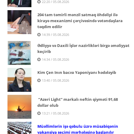
22:20 / 05.08.2026
204 tam təmirli mənzil satmaq öhdəliyi ilə
kirayə mexanizmi çərçivəsində vətəndaşlara
təqdim edilir
14:39 / 05.08.2026
Ədliyyə və Daxili İşlər nazirlikləri birgə əməliyyat
keçirib
14:34 / 05.08.2026
Kim Çen Inın bacısı Yaponiyanı hədələyib
13:40 / 05.08.2026
“Azeri Light” markalı neftin qiyməti 91,68
dollar olub
13:21 / 05.08.2026
Müəllimlərin işə qəbulu üzrə müsabiqənin
vakansiya seçimi mərhələsinə başlanılır