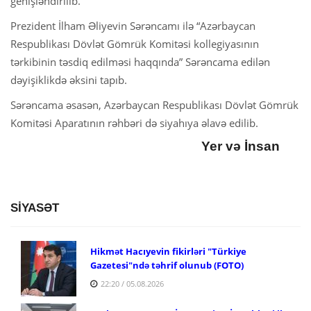
genişləndirilib.
Prezident İlham Əliyevin Sərəncamı ilə “Azərbaycan
Respublikası Dövlət Gömrük Komitəsi kollegiyasının
tərkibinin təsdiq edilməsi haqqında” Sərəncama edilən
dəyişiklikdə əksini tapıb.
Sərəncama əsasən, Azərbaycan Respublikası Dövlət Gömrük
Komitəsi Aparatının rəhbəri də siyahıya əlavə edilib.
Yer və İnsan
SİYASƏT
Hikmət Hacıyevin fikirləri "Türkiye
Gazetesi"ndə təhrif olunub (FOTO)
22:20 / 05.08.2026