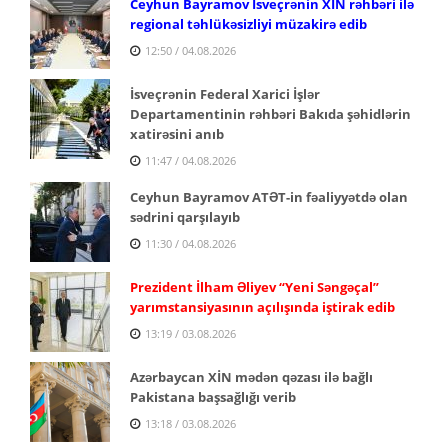
Ceyhun Bayramov İsveçrənin XİN rəhbəri ilə
regional təhlükəsizliyi müzakirə edib
12:50 / 04.08.2026
İsveçrənin Federal Xarici İşlər
Departamentinin rəhbəri Bakıda şəhidlərin
xatirəsini anıb
11:47 / 04.08.2026
Ceyhun Bayramov ATƏT-in fəaliyyətdə olan
sədrini qarşılayıb
11:30 / 04.08.2026
Prezident İlham Əliyev “Yeni Səngəçal”
yarımstansiyasının açılışında iştirak edib
13:19 / 03.08.2026
Azərbaycan XİN mədən qəzası ilə bağlı
Pakistana başsağlığı verib
13:18 / 03.08.2026