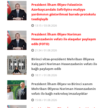
Prezident İlham Əliyev Fələstinin
Azərbaycandakı Səfirliyinə maliyyə
yardımının göstərilməsi barədə protokolu
təsdiqləyib
13:15 / 03.08.2026
Prezident İlham Əliyev Nəriman
Həsənzadənin vəfatı ilə əlaqədar paylaşım
edib (FOTO)
21:34 / 01.08.2026
Birinci vitse-prezident Mehriban Əliyeva
Xalq şairi Nəriman Həsənzadənin vəfatı ilə
bağlı paylaşım edib
18:11 / 01.08.2026
Prezident İlham Əliyev və Birinci xanım
Mehriban Əliyeva Nəriman Həsənzadənin
vəfatı ilə bağlı nekroloq imzalayıblar
15:06 / 01.08.2026