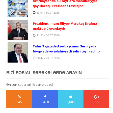
Azərbaycanda bu saytlara məhdudiyyət
qoyulacaq - Prezident təsdiqlədi
13:04 / 30.07.2026
Prezident İlham Əliyev Mərakeş Kralına
məktub ünvanlayıb
11:55 / 30.07.2026
Tahir Tağızadə Azərbaycanın Serbiyada
fövqəladə və səlahiyyətli səfiri təyin edilib
20:42 / 29.07.2026
BİZİ SOSİAL ŞƏBƏKƏLƏRDƏ ARAYIN
Ən son xəbərləri ilk sən əldə et!
345
3,460
5,600
659