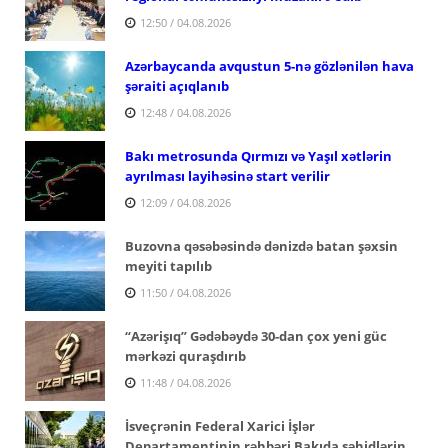
12:50 / 04.08.2026
Azərbaycanda avqustun 5-nə gözlənilən hava
şəraiti açıqlanıb
12:48 / 04.08.2026
Bakı metrosunda Qırmızı və Yaşıl xətlərin
ayrılması layihəsinə start verilir
12:09 / 04.08.2026
Buzovna qəsəbəsində dənizdə batan şəxsin
meyiti tapılıb
11:50 / 04.08.2026
“Azərişıq” Gədəbəydə 30-dan çox yeni güc
mərkəzi quraşdırıb
11:48 / 04.08.2026
İsveçrənin Federal Xarici İşlər
Departamentinin rəhbəri Bakıda şəhidlərin