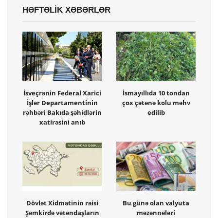
HƏFTƏLİK XƏBƏRLƏR
İsveçrənin Federal Xarici
İsmayıllıda 10 tondan
İşlər Departamentinin
çox çətənə kolu məhv
rəhbəri Bakıda şəhidlərin
edilib
xatirəsini anıb
Dövlət Xidmətinin rəisi
Bu günə olan valyuta
Şəmkirdə vətəndaşların
məzənnələri