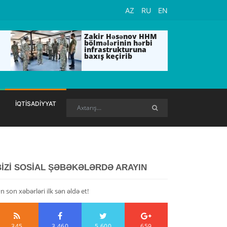
AZ
RU
EN
Zakir Həsənov HHM
bölmələrinin hərbi
infrastrukturuna
baxış keçirib
İQTİSADİYYAT
BİZİ SOSİAL ŞƏBƏKƏLƏRDƏ ARAYIN
n son xəbərləri ilk sən əldə et!
345
3,460
5,600
659