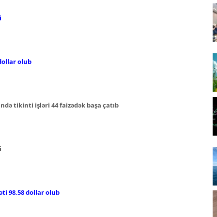
i
ollar olub
ə tikinti işləri 44 faizədək başa çatıb
i
ti 98,58 dollar olub