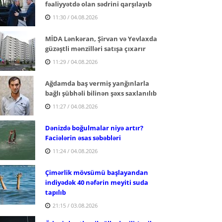
fəaliyyətdə olan sədrini qarşılayıb
11:30 / 04.08.2026
MİDA Lənkəran, Şirvan və Yevlaxda
güzəştli mənzilləri satışa çıxarır
11:29 / 04.08.2026
Ağdamda baş vermiş yanğınlarla
bağlı şübhəli bilinən şəxs saxlanılıb
11:27 / 04.08.2026
Dənizdə boğulmalar niyə artır?
Faciələrin əsas səbəbləri
11:24 / 04.08.2026
Çimərlik mövsümü başlayandan
indiyədək 40 nəfərin meyiti suda
tapılıb
21:15 / 03.08.2026