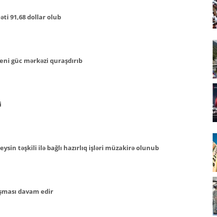
ti 91,68 dollar olub
eni güc mərkəzi quraşdırıb
i
ysin təşkili ilə bağlı hazırlıq işləri müzakirə olunub
aşması davam edir