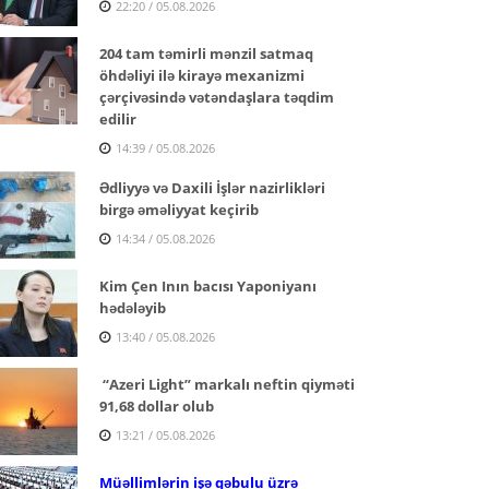
22:20 / 05.08.2026
204 tam təmirli mənzil satmaq
öhdəliyi ilə kirayə mexanizmi
çərçivəsində vətəndaşlara təqdim
edilir
14:39 / 05.08.2026
Ədliyyə və Daxili İşlər nazirlikləri
birgə əməliyyat keçirib
14:34 / 05.08.2026
Kim Çen Inın bacısı Yaponiyanı
hədələyib
13:40 / 05.08.2026
“Azeri Light” markalı neftin qiyməti
91,68 dollar olub
13:21 / 05.08.2026
Müəllimlərin işə qəbulu üzrə