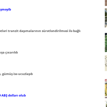
işməyib
əri tranzit daşımalarının sürətləndirilməsi ilə bağlı
şa çıxarıldı
b, gümüş isə ucuzlaşıb
 ABŞ dolları olub