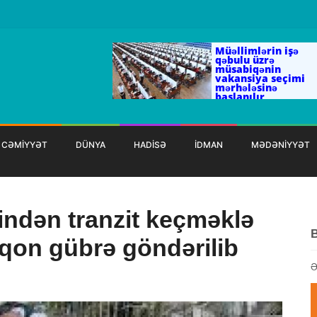
Müəllimlərin işə
qəbulu üzrə
müsabiqənin
vakansiya seçimi
mərhələsinə
başlanılır
CƏMİYYƏT
DÜNYA
HADİSƏ
İDMAN
MƏDƏNİYYƏT
indən tranzit keçməklə
qon gübrə göndərilib
Ə