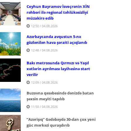
Ceyhun Bayramov İsveçrənin XİN
rəhbəri ilə regional təhlükəsizliyi
müzakirə edib
12:50 / 04.08.2026
Azərbaycanda avqustun 5-nə
gözlənilən hava şəraiti açıqlanıb
12:48 / 04.08.2026
Bakı metrosunda Qırmızı və Yaşıl
xətlərin ayrılması layihəsinə start
verilir
12:09 / 04.08.2026
Buzovna qəsəbəsində dənizdə batan
şəxsin meyiti tapılıb
11:50 / 04.08.2026
“Azərişıq” Gədəbəydə 30-dan çox yeni
güc mərkəzi quraşdırıb