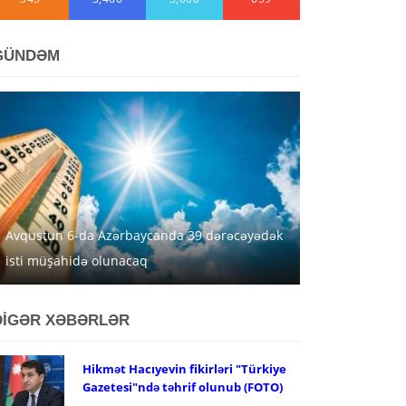
GÜNDƏM
Avqustun 6-da Azərbaycanda 39 dərəcəyədək
isti müşahidə olunacaq
DİGƏR XƏBƏRLƏR
Hikmət Hacıyevin fikirləri "Türkiye
Gazetesi"ndə təhrif olunub (FOTO)