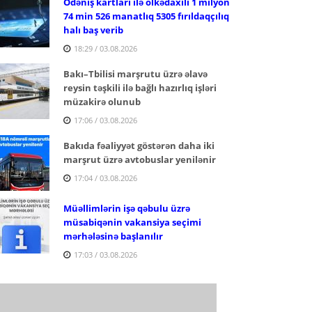
Ödəniş kartları ilə ölkədaxili 1 milyon
74 min 526 manatlıq 5305 fırıldaqçılıq
halı baş verib
18:29 / 03.08.2026
Bakı–Tbilisi marşrutu üzrə əlavə
reysin təşkili ilə bağlı hazırlıq işləri
müzakirə olunub
17:06 / 03.08.2026
Bakıda fəaliyyət göstərən daha iki
marşrut üzrə avtobuslar yenilənir
17:04 / 03.08.2026
Müəllimlərin işə qəbulu üzrə
müsabiqənin vakansiya seçimi
mərhələsinə başlanılır
17:03 / 03.08.2026