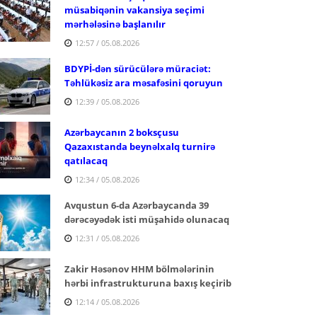
müsabiqənin vakansiya seçimi
mərhələsinə başlanılır
12:57 / 05.08.2026
BDYPİ-dən sürücülərə müraciət:
Təhlükəsiz ara məsafəsini qoruyun
12:39 / 05.08.2026
Azərbaycanın 2 boksçusu
Qazaxıstanda beynəlxalq turnirə
qatılacaq
12:34 / 05.08.2026
Avqustun 6-da Azərbaycanda 39
dərəcəyədək isti müşahidə olunacaq
12:31 / 05.08.2026
Zakir Həsənov HHM bölmələrinin
hərbi infrastrukturuna baxış keçirib
12:14 / 05.08.2026