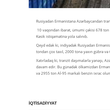
Rusiyadan Ermənistana Azərbaycandan tranzi
10 vaqondan ibarət, ümumi çəkisi 678 ton 
Kəsik istiqamətinə yola salınıb.
Qeyd edək ki, indiyədək Rusiyadan Ermənis
tondan çox taxıl, 2000 tona yaxın gübrə və
Xatırladaq ki, tranzit daşımalarla yanaşı, 
davam edir. Bu günədək ölkəmizdən Ermənis
və 2955 ton Aİ-95 markalı benzin ixrac olu
İQTİSADİYYAT