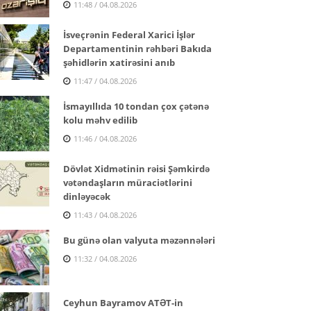
11:48 / 04.08.2026
İsveçrənin Federal Xarici İşlər
Departamentinin rəhbəri Bakıda
şəhidlərin xatirəsini anıb
11:47 / 04.08.2026
İsmayıllıda 10 tondan çox çətənə
kolu məhv edilib
11:46 / 04.08.2026
Dövlət Xidmətinin rəisi Şəmkirdə
vətəndaşların müraciətlərini
dinləyəcək
11:43 / 04.08.2026
Bu günə olan valyuta məzənnələri
11:32 / 04.08.2026
Ceyhun Bayramov ATƏT-in