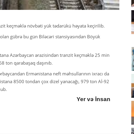
t keçməklə növbəti yük tədarükü həyata keçirilib.
olan gübrə bu gün Biləcəri stansiyasından Böyük
tana Azərbaycan ərazisindən tranzit keçməklə 25 min
 68 ton qarabaşaq daşınıb.
Azərbaycandan Ermənistana neft məhsullarının ixracı da
tana 8500 tondan çox dizel yanacağı, 979 ton Aİ-92
nub.
Yer və İnsan