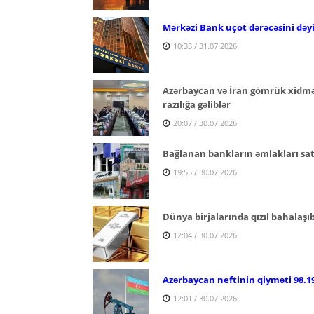
Mərkəzi Bank uçot dərəcəsini dəy
10:33 / 31.07.2026
Azərbaycan və İran gömrük xidmətl
razılığa gəliblər
20:07 / 30.07.2026
Bağlanan bankların əmlakları satı
19:55 / 30.07.2026
Dünya birjalarında qızıl bahalaşı
12:04 / 30.07.2026
Azərbaycan neftinin qiyməti 98.19
12:01 / 30.07.2026