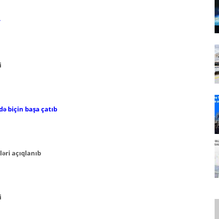
r
i
ndə biçin başa çatıb
ləri açıqlanıb
i