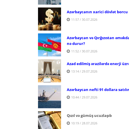
Azərbaycanın xarici dövlət borcu 
11:57 / 30.07.2026
Azərbaycan və Qırğızıstan əməkdaşl
nə durur?
11:52 / 30.07.2026
Azad edilmiş ərazilərdə enerji üzr
13:14 / 29.07.2026
Azərbaycan nefti 91 dollara satılı
10:44 / 29.07.2026
Qızıl və gümüş ucuzlaşıb
10:19 / 28.07.2026