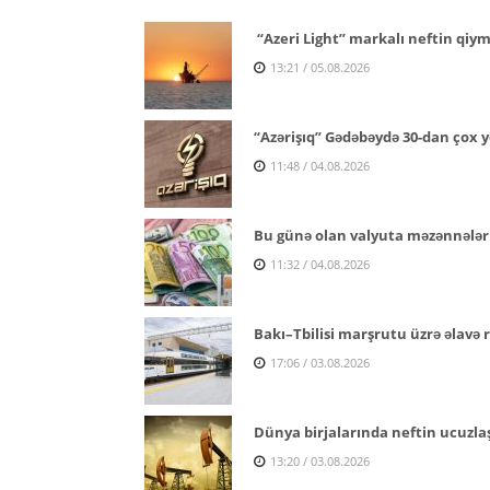
“Azeri Light” markalı neftin qiymə
13:21 / 05.08.2026
“Azərişıq” Gədəbəydə 30-dan çox y
11:48 / 04.08.2026
Bu günə olan valyuta məzənnələr
11:32 / 04.08.2026
Bakı–Tbilisi marşrutu üzrə əlavə re
17:06 / 03.08.2026
Dünya birjalarında neftin ucuzl
13:20 / 03.08.2026