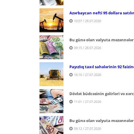
Azərbaycan nefti 95 dollara satılı
10:07 / 28.07.2026
Bu günə olan valyuta məzənnələr
09:15 / 28.07.2026
Payızlıq taxıl sahələrinin 92 faizi
16:16 / 27.07.2026
Dövlət büdcəsinin gəlirləri və xərc
11:01 / 27.07.2026
Bu günə olan valyuta məzənnələr
09:12 / 27.07.2026