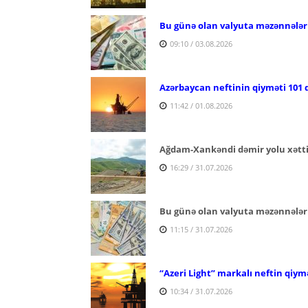
Bu günə olan valyuta məzənnələr
09:10 / 03.08.2026
Azərbaycan neftinin qiyməti 101 d
11:42 / 01.08.2026
Ağdam-Xankəndi dəmir yolu xəttind
16:29 / 31.07.2026
Bu günə olan valyuta məzənnələr
11:15 / 31.07.2026
“Azeri Light” markalı neftin qiymə
10:34 / 31.07.2026