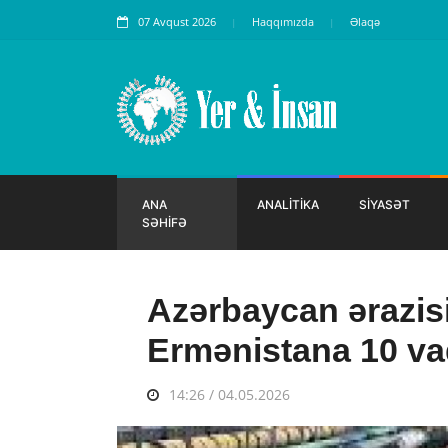
07 Avqust 2026
Haqqımızda
Əlaqə
ANA
ANALİTİKA
SİYASƏT
SƏHİFƏ
Azərbaycan ərazis
Ermənistana 10 va
14:26 / 04.05.2026