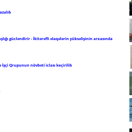
azalıb
ığı gücləndirir - İkitərəfli əlaqələrin yüksəlişinin arxasında
ə İşçi Qrupunun növbəti iclası keçirilib
r