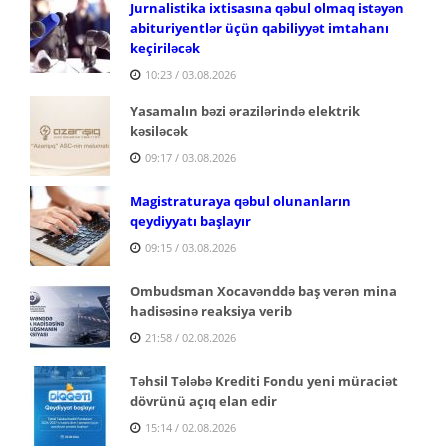
Jurnalistika ixtisasına qəbul olmaq istəyən
abituriyentlər üçün qabiliyyət imtahanı
keçiriləcək
10:23 / 03.08.2026
Yasamalın bəzi ərazilərində elektrik
kəsiləcək
09:17 / 03.08.2026
Magistraturaya qəbul olunanların
qeydiyyatı başlayır
09:15 / 03.08.2026
Ombudsman Xocavənddə baş verən mina
hadisəsinə reaksiya verib
21:58 / 02.08.2026
Təhsil Tələbə Krediti Fondu yeni müraciət
dövrünü açıq elan edir
15:14 / 02.08.2026