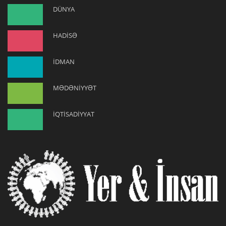
DÜNYA
HADİSƏ
İDMAN
MƏDƏNİYYƏT
İQTİSADİYYAT