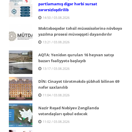
partlamamış digər hərbi sursat
zərərsizləşdirilib
14:50 / 03.08.2026
Məktəbəqədər təhsil müəssisələrinə növbəyə
yazılma prosesi müvəqqəti dayandırılır
13:21 / 03.08.2026
AQTA: Yenidən qurulan 16 heyvan satışı
bazarı fəaliyyətə başlayıb
13:17 / 03.08.2026
DİN: Cinayət törətməkdə şübhəli bilinən 69
nəfər saxlanılıb
11:04 / 03.08.2026
Nazir Rəşad Nəbiyev Zəngilanda
vətəndaşları qəbul edəcək
11:02 / 03.08.2026