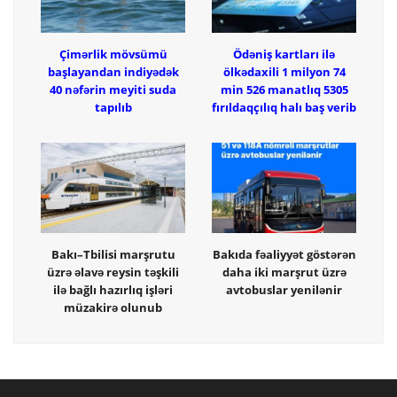
Çimərlik mövsümü
Ödəniş kartları ilə
başlayandan indiyədək
ölkədaxili 1 milyon 74
40 nəfərin meyiti suda
min 526 manatlıq 5305
tapılıb
fırıldaqçılıq halı baş verib
Bakı–Tbilisi marşrutu
Bakıda fəaliyyət göstərən
üzrə əlavə reysin təşkili
daha iki marşrut üzrə
ilə bağlı hazırlıq işləri
avtobuslar yenilənir
müzakirə olunub