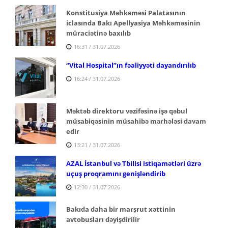
Konstitusiya Məhkəməsi Palatasının
iclasında Bakı Apellyasiya Məhkəməsinin
müraciətinə baxılıb
16:31 / 31.07.2026
“Vital Hospital”ın fəaliyyəti dayandırılıb
16:24 / 31.07.2026
Məktəb direktoru vəzifəsinə işə qəbul
müsabiqəsinin müsahibə mərhələsi davam
edir
13:21 / 31.07.2026
AZAL İstanbul və Tbilisi istiqamətləri üzrə
uçuş proqramını genişləndirib
12:30 / 31.07.2026
Bakıda daha bir marşrut xəttinin
avtobusları dəyişdirilir