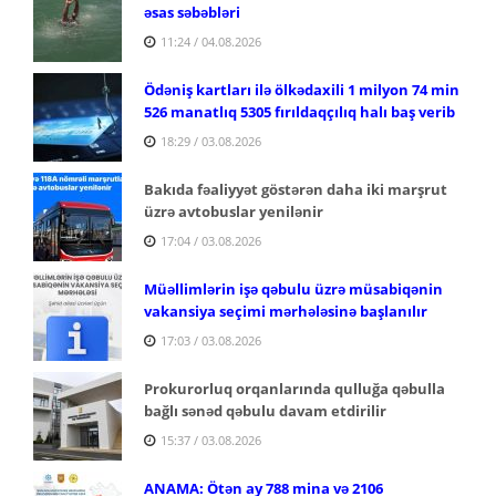
əsas səbəbləri
11:24 / 04.08.2026
Ödəniş kartları ilə ölkədaxili 1 milyon 74 min
526 manatlıq 5305 fırıldaqçılıq halı baş verib
18:29 / 03.08.2026
Bakıda fəaliyyət göstərən daha iki marşrut
üzrə avtobuslar yenilənir
17:04 / 03.08.2026
Müəllimlərin işə qəbulu üzrə müsabiqənin
vakansiya seçimi mərhələsinə başlanılır
17:03 / 03.08.2026
Prokurorluq orqanlarında qulluğa qəbulla
bağlı sənəd qəbulu davam etdirilir
15:37 / 03.08.2026
ANAMA: Ötən ay 788 mina və 2106