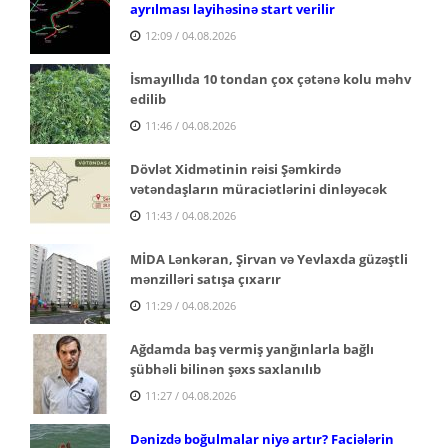
ayrılması layihəsinə start verilir
12:09 / 04.08.2026
İsmayıllıda 10 tondan çox çətənə kolu məhv
edilib
11:46 / 04.08.2026
Dövlət Xidmətinin rəisi Şəmkirdə
vətəndaşların müraciətlərini dinləyəcək
11:43 / 04.08.2026
MİDA Lənkəran, Şirvan və Yevlaxda güzəştli
mənzilləri satışa çıxarır
11:29 / 04.08.2026
Ağdamda baş vermiş yanğınlarla bağlı
şübhəli bilinən şəxs saxlanılıb
11:27 / 04.08.2026
Dənizdə boğulmalar niyə artır? Faciələrin