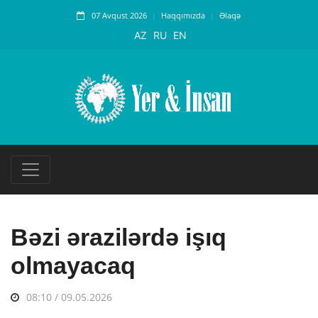
07 Avqust 2026
Haqqımızda
Əlaqə
AZ
RU
EN
Bəzi ərazilərdə işıq
olmayacaq
08:10 / 09.05.2026