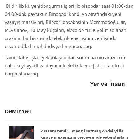
Bildirilib ki, yenidənqurma işləri ilə əlaqədar saat 01:00-dan
04:00-dək paytaxtın Binəqədi kəndi və ətrafındakı yeni
yaşayış massivləri, Biləcəri qəsəbəsinin Məmmədoğlular,
M.Aslanov, 10 May küçələri, eləcə də "DSK yolu" adlanan
ərazinin bir hissəsində elektrik enerjisinin verilişində
qısamüddətli məhdudiyyətlər yaranacaq.
Təmir-təftiş işləri yekunlaşdıqdan sonra həmin ərazilərin
daha keyfiyyətli və dayanıqlı elektrik enerjisi ilə təminatı
bərpa olunacaq.
Yer və İnsan
CƏMİYYƏT
204 tam təmirli mənzil satmaq öhdəliyi ilə
kirayə mexanizmi çərçivəsində vətəndaşlara