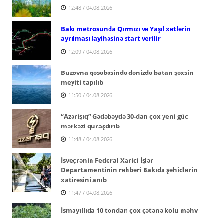
12:48 / 04.08.2026
Bakı metrosunda Qırmızı və Yaşıl xətlərin
ayrılması layihəsinə start verilir
12:09 / 04.08.2026
Buzovna qəsəbəsində dənizdə batan şəxsin
meyiti tapılıb
11:50 / 04.08.2026
“Azərişıq” Gədəbəydə 30-dan çox yeni güc
mərkəzi quraşdırıb
11:48 / 04.08.2026
İsveçrənin Federal Xarici İşlər
Departamentinin rəhbəri Bakıda şəhidlərin
xatirəsini anıb
11:47 / 04.08.2026
İsmayıllıda 10 tondan çox çətənə kolu məhv