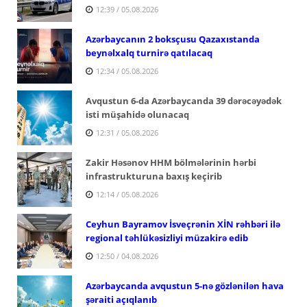
12:39 / 05.08.2026
Azərbaycanın 2 boksçusu Qazaxıstanda
beynəlxalq turnirə qatılacaq
12:34 / 05.08.2026
Avqustun 6-da Azərbaycanda 39 dərəcəyədək
isti müşahidə olunacaq
12:31 / 05.08.2026
Zakir Həsənov HHM bölmələrinin hərbi
infrastrukturuna baxış keçirib
12:14 / 05.08.2026
Ceyhun Bayramov İsveçrənin XİN rəhbəri ilə
regional təhlükəsizliyi müzakirə edib
12:50 / 04.08.2026
Azərbaycanda avqustun 5-nə gözlənilən hava
şəraiti açıqlanıb