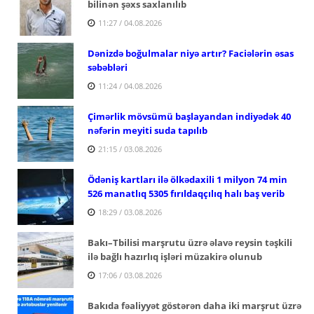
bilinən şəxs saxlanılıb
11:27 / 04.08.2026
Dənizdə boğulmalar niyə artır? Faciələrin əsas
səbəbləri
11:24 / 04.08.2026
Çimərlik mövsümü başlayandan indiyədək 40
nəfərin meyiti suda tapılıb
21:15 / 03.08.2026
Ödəniş kartları ilə ölkədaxili 1 milyon 74 min
526 manatlıq 5305 fırıldaqçılıq halı baş verib
18:29 / 03.08.2026
Bakı–Tbilisi marşrutu üzrə əlavə reysin təşkili
ilə bağlı hazırlıq işləri müzakirə olunub
17:06 / 03.08.2026
Bakıda fəaliyyət göstərən daha iki marşrut üzrə