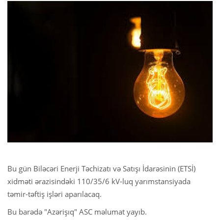
Bu gün Biləcəri Enerji Təchizatı və Satışı İdarəsinin (ETSİ)
xidməti ərazisindəki 110/35/6 kV-luq yarımstansiyada
təmir-təftiş işləri aparılacaq.
Bu barədə "Azərişıq" ASC məlumat yayıb.