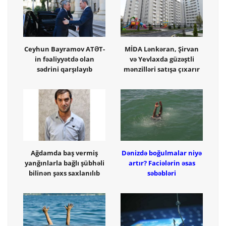
Ceyhun Bayramov ATƏT-
MİDA Lənkəran, Şirvan
in fəaliyyətdə olan
və Yevlaxda güzəştli
sədrini qarşılayıb
mənzilləri satışa çıxarır
Ağdamda baş vermiş
Dənizdə boğulmalar niyə
yanğınlarla bağlı şübhəli
artır? Faciələrin əsas
bilinən şəxs saxlanılıb
səbəbləri