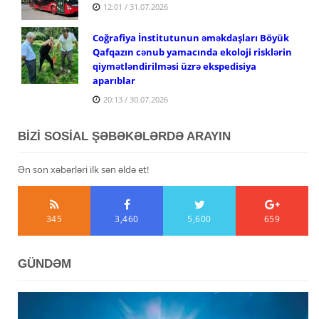
12:01 / 31.07.2026
Coğrafiya İnstitutunun əməkdaşları Böyük
Qafqazın cənub yamacında ekoloji risklərin
qiymətləndirilməsi üzrə ekspedisiya
aparıblar
20:13 / 30.07.2026
BİZİ SOSİAL ŞƏBƏKƏLƏRDƏ ARAYIN
Ən son xəbərləri ilk sən əldə et!
345
3,460
5,600
659
GÜNDƏM