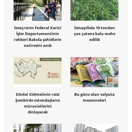
İsveçrənin Federal Xarici
İsmayıllıda 10 tondan
İşlər Departamentinin
çox çətənə kolu məhv
rəhbəri Bakıda şəhidlərin
edilib
xatirəsini anıb
Dövlət Xidmətinin rəisi
Bu günə olan valyuta
Şəmkirdə vətəndaşların
məzənnələri
müraciətlərini
dinləyəcək