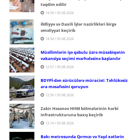
təqdim edilir
14:39 / 05.08.2026
Ədliyyə və Daxili İşlər nazirlikləri birgə
əməliyyat keçirib
14:34 / 05.08.2026
Müəllimlərin işə qəbulu üzrə müsabiqənin
vakansiya seçimi mərhələsinə başlanılır
12:57 / 05.08.2026
BDYPİ-dən sürücülərə müraciət: Təhlükəsiz
ara məsafəsini qoruyun
12:39 / 05.08.2026
Zakir Həsənov HHM bölmələrinin hərbi
infrastrukturuna baxış keçirib
12:14 / 05.08.2026
Bakı metrosunda Qırmızı və Yaşıl xətlərin