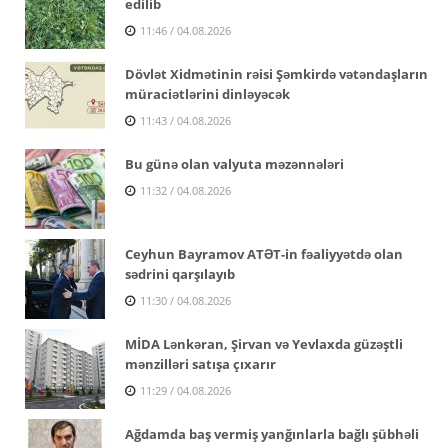
edilib
11:46 / 04.08.2026
Dövlət Xidmətinin rəisi Şəmkirdə vətəndaşların
müraciətlərini dinləyəcək
11:43 / 04.08.2026
Bu günə olan valyuta məzənnələri
11:32 / 04.08.2026
Ceyhun Bayramov ATƏT-in fəaliyyətdə olan
sədrini qarşılayıb
11:30 / 04.08.2026
MİDA Lənkəran, Şirvan və Yevlaxda güzəştli
mənzilləri satışa çıxarır
11:29 / 04.08.2026
Ağdamda baş vermiş yanğınlarla bağlı şübhəli