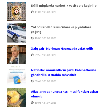
Külli miqdarda narkotik vasitə ələ keçirilib
11:04 / 01.08.2026
Yol polisindən sürücülərə və piyadalara
çağırış
10:00 / 01.08.2026
Xalq şairi Nəriman Həsənzadə vəfat edib
09:55 / 01.08.2026
Nəticələr namizədlərin şəxsi kabinetlərinə
göndərilib, 8 sualda səhv olub
09:49 / 01.08.2026
Ağacların qanunsuz kəsilməsi faktları aşkar
olunub
19:03 / 31.07.2026