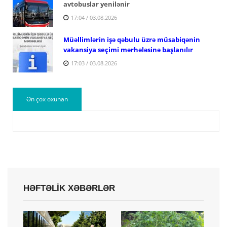
avtobuslar yenilənir
17:04 / 03.08.2026
Müəllimlərin işə qəbulu üzrə müsabiqənin
vakansiya seçimi mərhələsinə başlanılır
17:03 / 03.08.2026
Ən çox oxunan
HƏFTƏLİK XƏBƏRLƏR