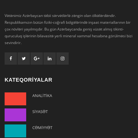
Vətənimiz Azərbaycan təbii sərvətlərlə zəngin olan ölkələrdəndir.
Respublikamızın bütün fiziki-coğrafi bölgələrində inşaat materiallarının bir
çox növləri yayılmışdır. Bu gün Azərbaycanda geniş vüsət almış tikinti-
quruculuq işlərinin bilavasitə yerli mineral xammal hesabına görülməsi bizi
sevindirir.
KATEQORİYALAR
ANALİTİKA
SİYASƏT
CƏMİYYƏT