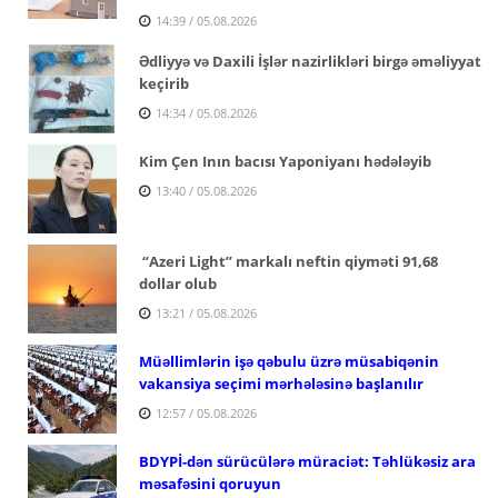
14:39 / 05.08.2026
Ədliyyə və Daxili İşlər nazirlikləri birgə əməliyyat
keçirib
14:34 / 05.08.2026
Kim Çen Inın bacısı Yaponiyanı hədələyib
13:40 / 05.08.2026
“Azeri Light” markalı neftin qiyməti 91,68
dollar olub
13:21 / 05.08.2026
Müəllimlərin işə qəbulu üzrə müsabiqənin
vakansiya seçimi mərhələsinə başlanılır
12:57 / 05.08.2026
BDYPİ-dən sürücülərə müraciət: Təhlükəsiz ara
məsafəsini qoruyun