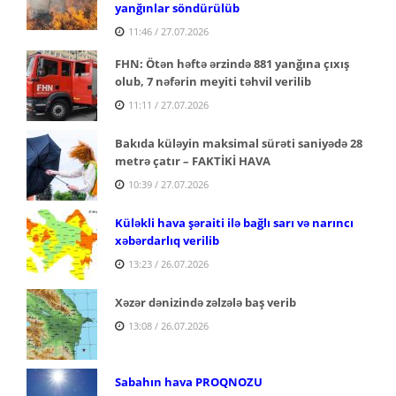
yanğınlar söndürülüb
11:46 / 27.07.2026
FHN: Ötən həftə ərzində 881 yanğına çıxış
olub, 7 nəfərin meyiti təhvil verilib
11:11 / 27.07.2026
Bakıda küləyin maksimal sürəti saniyədə 28
metrə çatır – FAKTİKİ HAVA
10:39 / 27.07.2026
Küləkli hava şəraiti ilə bağlı sarı və narıncı
xəbərdarlıq verilib
13:23 / 26.07.2026
Xəzər dənizində zəlzələ baş verib
13:08 / 26.07.2026
Sabahın hava PROQNOZU