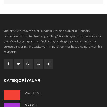
Vətənimiz Azərbaycan təbii sərvətlərlə zəngin olan ölkələrdəndir.
Respublikamızın bütün fiziki-coğrafi bölgələrində inşaat materiallarının bir
çox növləri yayılmışdır. Bu gün Azərbaycanda geniş vüsət almış tikinti-
quruculuq işlərinin bilavasitə yerli mineral xammal hesabına görülməsi bizi
sevindirir.
KATEQORİYALAR
ANALİTİKA
SİYASƏT