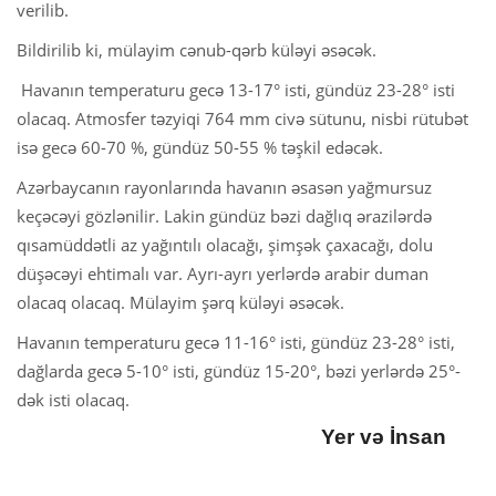
verilib.
Bildirilib ki, mülayim cənub-qərb küləyi əsəcək.
Havanın temperaturu gecə 13-17° isti, gündüz 23-28° isti
olacaq. Atmosfer təzyiqi 764 mm civə sütunu, nisbi rütubət
isə gecə 60-70 %, gündüz 50-55 % təşkil edəcək.
Azərbaycanın rayonlarında havanın əsasən yağmursuz
keçəcəyi gözlənilir. Lakin gündüz bəzi dağlıq ərazilərdə
qısamüddətli az yağıntılı olacağı, şimşək çaxacağı, dolu
düşəcəyi ehtimalı var. Ayrı-ayrı yerlərdə arabir duman
olacaq olacaq. Mülayim şərq küləyi əsəcək.
Havanın temperaturu gecə 11-16° isti, gündüz 23-28° isti,
dağlarda gecə 5-10° isti, gündüz 15-20°, bəzi yerlərdə 25°-
dək isti olacaq.
Yer və İnsan