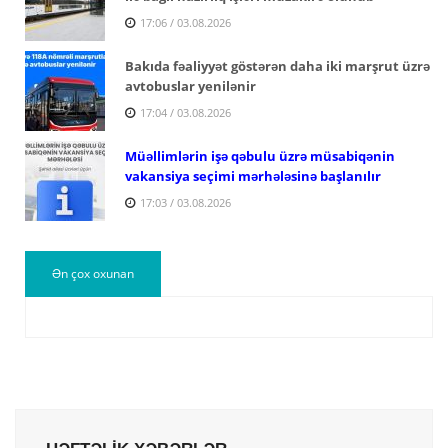
17:06 / 03.08.2026
Bakıda fəaliyyət göstərən daha iki marşrut üzrə
avtobuslar yenilənir
17:04 / 03.08.2026
Müəllimlərin işə qəbulu üzrə müsabiqənin
vakansiya seçimi mərhələsinə başlanılır
17:03 / 03.08.2026
Ən çox oxunan