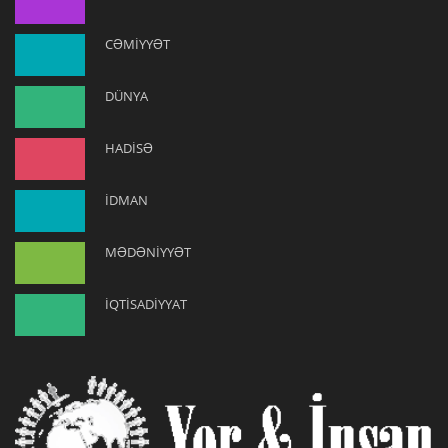
CƏMİYYƏT
DÜNYA
HADİSƏ
İDMAN
MƏDƏNİYYƏT
İQTİSADİYYAT