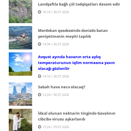
Landşaftla bağlı çöl tədqiqatları davam edir
16:19 / 30.07.2026
Mərdəkan qəsəbəsində dənizdə batan
yeniyetmənin meyiti tapılıb
14:34 / 30.07.2026
Avqust ayında havanın orta aylıq
temperaturunun iqlim normasına yaxın
olacağı gözlənilir
14:10 / 30.07.2026
Sabah hava necə olacaq?
12:24 / 30.07.2026
İdxal olunan nektarin tingində Gavalının
cibcibə virusu aşkarlanıb
15:24 / 29.07.2026