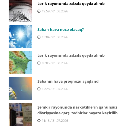
Lerik rayonunda zəlzələ qeydə alınıb
19:59 / 01.08.2026
Sabah hava necə olacaq?
13:04 / 01.08.2026
Lerik rayonunda zəlzələ qeydə alınıb
10:05 / 01.08.2026
Sabahın hava proqnozu açıqlandı
12:28 / 31.07.2026
Şəmkir rayonunda narkotiklərin qanunsuz
dövriyyəsinə qarşı tədbirlər həyata keçirilib
11:13 / 31.07.2026