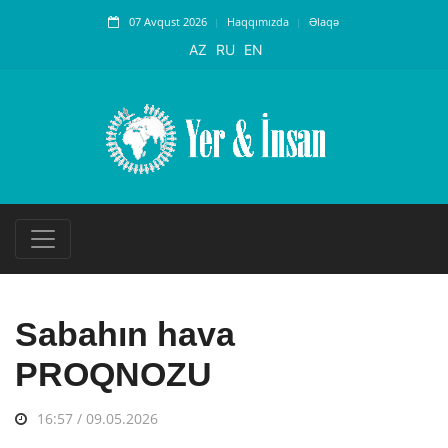
07 Avqust 2026
Haqqımızda
Əlaqə
AZ
RU
EN
Sabahın hava
PROQNOZU
16:57 / 09.05.2026