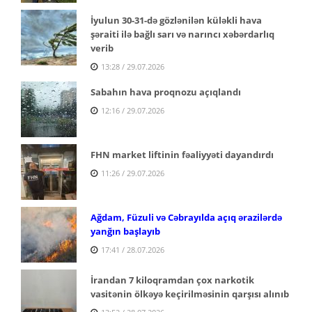
İyulun 30-31-də gözlənilən küləkli hava
şəraiti ilə bağlı sarı və narıncı xəbərdarlıq
verib
13:28 / 29.07.2026
Sabahın hava proqnozu açıqlandı
12:16 / 29.07.2026
FHN market liftinin fəaliyyəti dayandırdı
11:26 / 29.07.2026
Ağdam, Füzuli və Cəbrayılda açıq ərazilərdə
yanğın başlayıb
17:41 / 28.07.2026
İrandan 7 kiloqramdan çox narkotik
vasitənin ölkəyə keçirilməsinin qarşısı alınıb