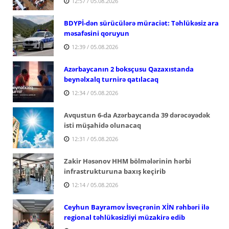
12:57 / 05.08.2026
BDYPİ-dən sürücülərə müraciət: Təhlükəsiz ara
məsafəsini qoruyun
12:39 / 05.08.2026
Azərbaycanın 2 boksçusu Qazaxıstanda
beynəlxalq turnirə qatılacaq
12:34 / 05.08.2026
Avqustun 6-da Azərbaycanda 39 dərəcəyədək
isti müşahidə olunacaq
12:31 / 05.08.2026
Zakir Həsənov HHM bölmələrinin hərbi
infrastrukturuna baxış keçirib
12:14 / 05.08.2026
Ceyhun Bayramov İsveçrənin XİN rəhbəri ilə
regional təhlükəsizliyi müzakirə edib