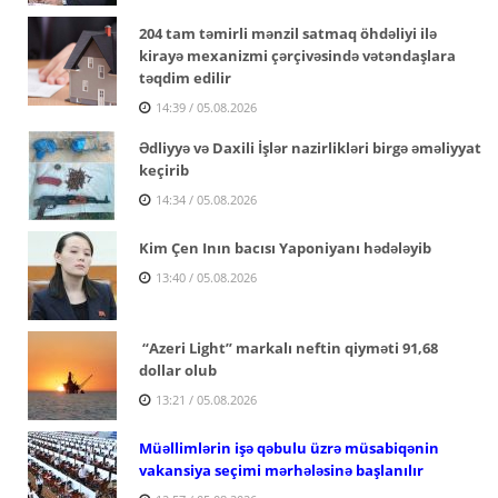
204 tam təmirli mənzil satmaq öhdəliyi ilə
kirayə mexanizmi çərçivəsində vətəndaşlara
təqdim edilir
14:39 / 05.08.2026
Ədliyyə və Daxili İşlər nazirlikləri birgə əməliyyat
keçirib
14:34 / 05.08.2026
Kim Çen Inın bacısı Yaponiyanı hədələyib
13:40 / 05.08.2026
“Azeri Light” markalı neftin qiyməti 91,68
dollar olub
13:21 / 05.08.2026
Müəllimlərin işə qəbulu üzrə müsabiqənin
vakansiya seçimi mərhələsinə başlanılır