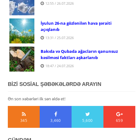
12:55 / 26.07.2026
İyulun 26-na gözlənilən hava şəraiti
açıqlanıb
13:31 / 25.07.2026
Bakıda və Qubada ağacların qanunsuz
kəsilməsi faktları aşkarlanıb
18:47 / 24.07.2026
BİZİ SOSİAL ŞƏBƏKƏLƏRDƏ ARAYIN
Ən son xəbərləri ilk sən əldə et!
345
3,460
5,600
659