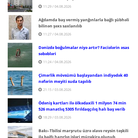
11:29 / 04.08.2026
Ağdamda baş vermiş yanğınlarla bağlı şübhəli
bilinən şəxs saxlanılıb
11:27 / 04.08.2026
Dənizdə boğulmalar niyə artır? Faciələrin əsas
səbəbləri
11:24 / 04.08.2026
Çimərlik mövsümü başlayandan indiyədək 40
nəfərin meyiti suda tapılıb
21:15 / 03.08.2026
Ödəniş kartları ilə ölkədaxili 1 milyon 74 min
526 manatlıq 5305 fırıldaqçılıq halı baş verib
18:29 / 03.08.2026
Bakı–Tbilisi marşrutu üzrə əlavə reysin təşkili
ilə bağlı hazırlıq işləri müzakirə olunub