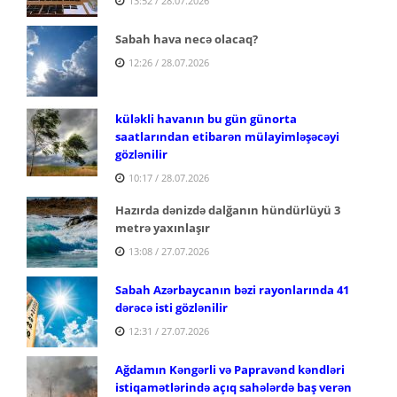
13:52 / 28.07.2026
Sabah hava necə olacaq?
12:26 / 28.07.2026
küləkli havanın bu gün günorta
saatlarından etibarən mülayimləşəcəyi
gözlənilir
10:17 / 28.07.2026
Hazırda dənizdə dalğanın hündürlüyü 3
metrə yaxınlaşır
13:08 / 27.07.2026
Sabah Azərbaycanın bəzi rayonlarında 41
dərəcə isti gözlənilir
12:31 / 27.07.2026
Ağdamın Kəngərli və Papravənd kəndləri
istiqamətlərində açıq sahələrdə baş verən