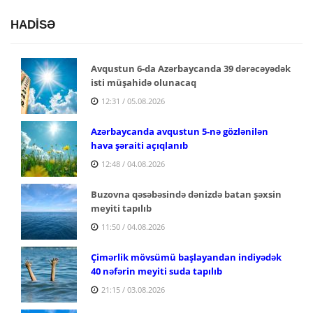
HADİSƏ
Avqustun 6-da Azərbaycanda 39 dərəcəyədək
isti müşahidə olunacaq
12:31 / 05.08.2026
Azərbaycanda avqustun 5-nə gözlənilən
hava şəraiti açıqlanıb
12:48 / 04.08.2026
Buzovna qəsəbəsində dənizdə batan şəxsin
meyiti tapılıb
11:50 / 04.08.2026
Çimərlik mövsümü başlayandan indiyədək
40 nəfərin meyiti suda tapılıb
21:15 / 03.08.2026