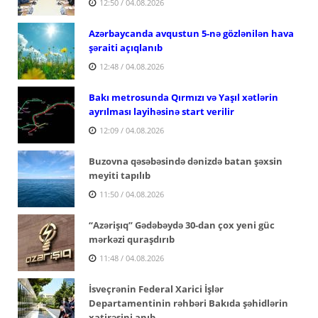
12:50 / 04.08.2026
Azərbaycanda avqustun 5-nə gözlənilən hava
şəraiti açıqlanıb
12:48 / 04.08.2026
Bakı metrosunda Qırmızı və Yaşıl xətlərin
ayrılması layihəsinə start verilir
12:09 / 04.08.2026
Buzovna qəsəbəsində dənizdə batan şəxsin
meyiti tapılıb
11:50 / 04.08.2026
“Azərişıq” Gədəbəydə 30-dan çox yeni güc
mərkəzi quraşdırıb
11:48 / 04.08.2026
İsveçrənin Federal Xarici İşlər
Departamentinin rəhbəri Bakıda şəhidlərin
xatirəsini anıb