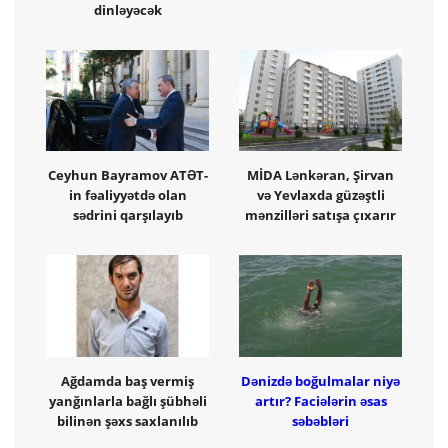
dinləyəcək
Ceyhun Bayramov ATƏT-
MİDA Lənkəran, Şirvan
in fəaliyyətdə olan
və Yevlaxda güzəştli
sədrini qarşılayıb
mənzilləri satışa çıxarır
Ağdamda baş vermiş
Dənizdə boğulmalar niyə
yanğınlarla bağlı şübhəli
artır? Faciələrin əsas
bilinən şəxs saxlanılıb
səbəbləri