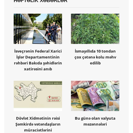
HƏFTƏLİK XƏBƏRLƏR
İsveçrənin Federal Xarici
İsmayıllıda 10 tondan
İşlər Departamentinin
çox çətənə kolu məhv
rəhbəri Bakıda şəhidlərin
edilib
xatirəsini anıb
Dövlət Xidmətinin rəisi
Bu günə olan valyuta
Şəmkirdə vətəndaşların
məzənnələri
müraciətlərini