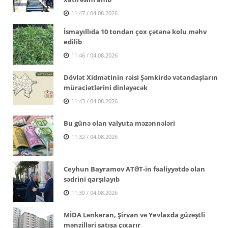
11:47 / 04.08.2026
İsmayıllıda 10 tondan çox çətənə kolu məhv
edilib
11:46 / 04.08.2026
Dövlət Xidmətinin rəisi Şəmkirdə vətəndaşların
müraciətlərini dinləyəcək
11:43 / 04.08.2026
Bu günə olan valyuta məzənnələri
11:32 / 04.08.2026
Ceyhun Bayramov ATƏT-in fəaliyyətdə olan
sədrini qarşılayıb
11:30 / 04.08.2026
MİDA Lənkəran, Şirvan və Yevlaxda güzəştli
mənzilləri satışa çıxarır