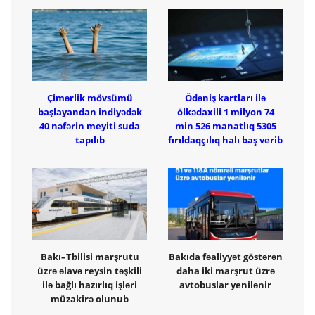
Çimərlik mövsümü
Ödəniş kartları ilə
başlayandan indiyədək
ölkədaxili 1 milyon 74
40 nəfərin meyiti suda
min 526 manatlıq 5305
tapılıb
fırıldaqçılıq halı baş verib
Bakı–Tbilisi marşrutu
Bakıda fəaliyyət göstərən
üzrə əlavə reysin təşkili
daha iki marşrut üzrə
ilə bağlı hazırlıq işləri
avtobuslar yenilənir
müzakirə olunub