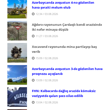
Azərbaycanda avqustun 4-nə gözlənilən
hava şəraiti məlum olub
12:34 / 03.08.2026
Ağdərə rayonunun Çardaqlı kəndi ərazisində
iki nəfər minaya düşüb
11:27 / 03.08.2026
Xocavənd rayonunda mina partlayışı baş
verib
15:09 / 02.08.2026
Azərbaycanda avqustun 3-də gözlənilən hava
proqnozu açıqlanıb
13:09 / 02.08.2026
FHN: Kəlbəcərdə dağlıq ərazidə köməksiz
vəziyyətdə qalan şəxs xilas edilib
13:04 / 02.08.2026