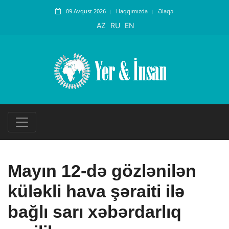
09 Avqust 2026
Haqqımızda
Əlaqə
AZ
RU
EN
Mayın 12-də gözlənilən
küləkli hava şəraiti ilə
bağlı sarı xəbərdarlıq