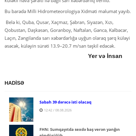
küləkli hava şəraiti ilə bağlı sarı xəbərdarlıq verilib.
Bu barədə Milli Hidrometeorologiya Xidməti məlumat yayıb.
Belə ki, Quba, Qusar, Xaçmaz, Şabran, Siyəzən, Xızı,
Qobustan, Daşkəsən, Goranboy, Naftalan, Gəncə, Kəlbəcər,
Laçın, Zəngilanda sarı xəbərdarlığa uyğun olaraq şərq küləyi
əsəcək, küləyin sürəti 13.9–20.7 m/san təşkil edəcək.
Yer və İnsan
HADİSƏ
Sabah 39 dərəcə isti olacaq
12:42 / 08.08.2026
FHN: Sumqayıtda sexdə baş verən yanğın
söndürülüb