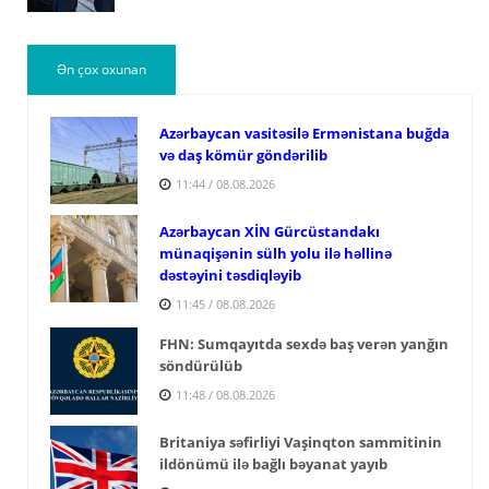
Ən çox oxunan
Azərbaycan vasitəsilə Ermənistana buğda
və daş kömür göndərilib
11:44 / 08.08.2026
Azərbaycan XİN Gürcüstandakı
münaqişənin sülh yolu ilə həllinə
dəstəyini təsdiqləyib
11:45 / 08.08.2026
FHN: Sumqayıtda sexdə baş verən yanğın
söndürülüb
11:48 / 08.08.2026
Britaniya səfirliyi Vaşinqton sammitinin
ildönümü ilə bağlı bəyanat yayıb