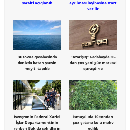
şəraiti açıqlanıb
ayrılması layihəsinə start
verilir
Buzovna qəsəbəsində
“Azərişıq” Gədəbəydə 30-
dənizdə batan şəxsin
dan çox yeni güc mərkəzi
meyiti tapılıb
quraşdırıb
İsveçrənin Federal Xarici
İsmayıllıda 10 tondan
İşlər Departamentinin
çox çətənə kolu məhv
rəhbəri Bakıda şəhidlərin
edilib