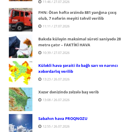
11:46 / 27.07.2026
FHN: Ötən həftə ərzində 881 yanğına çıxış
olub, 7 nəfərin meyiti təhvil verilib
11:11 / 27.07.2026
Bakıda küləyin maksimal sürəti saniyədə 28
metrə çatır – FAKTİKİ HAVA
10:39 / 27.07.2026
Küləkli hava şəraiti ilə bağlı sarı və narıncı
xəbərdarlıq verilib
13:23 / 26.07.2026
Xəzər dənizində zəlzələ baş verib
13:08 / 26.07.2026
Sabahın hava PROQNOZU
12:55 / 26.07.2026