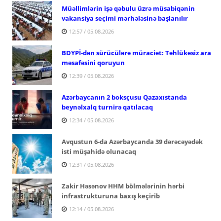
Müəllimlərin işə qəbulu üzrə müsabiqənin
vakansiya seçimi mərhələsinə başlanılır
12:57 / 05.08.2026
BDYPİ-dən sürücülərə müraciət: Təhlükəsiz ara
məsafəsini qoruyun
12:39 / 05.08.2026
Azərbaycanın 2 boksçusu Qazaxıstanda
beynəlxalq turnirə qatılacaq
12:34 / 05.08.2026
Avqustun 6-da Azərbaycanda 39 dərəcəyədək
isti müşahidə olunacaq
12:31 / 05.08.2026
Zakir Həsənov HHM bölmələrinin hərbi
infrastrukturuna baxış keçirib
12:14 / 05.08.2026