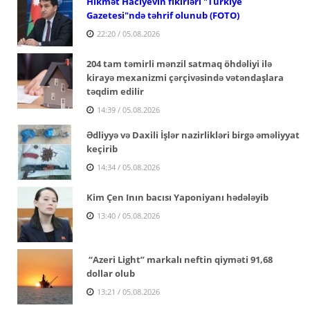
Hikmət Hacıyevin fikirləri "Türkiye
Gazetesi"ndə təhrif olunub (FOTO)
22:20 / 05.08.2026
204 tam təmirli mənzil satmaq öhdəliyi ilə
kirayə mexanizmi çərçivəsində vətəndaşlara
təqdim edilir
14:39 / 05.08.2026
Ədliyyə və Daxili İşlər nazirlikləri birgə əməliyyat
keçirib
14:34 / 05.08.2026
Kim Çen Inın bacısı Yaponiyanı hədələyib
13:40 / 05.08.2026
“Azeri Light” markalı neftin qiyməti 91,68
dollar olub
13:21 / 05.08.2026