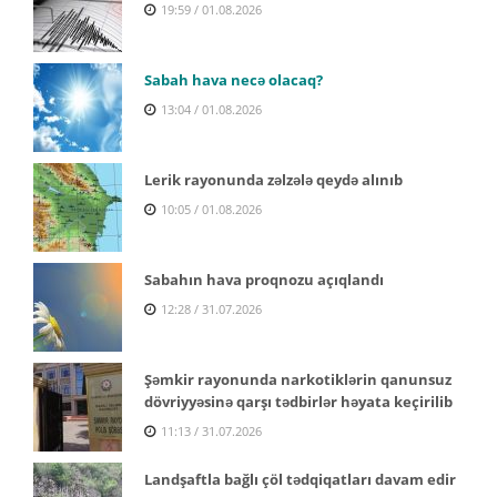
19:59 / 01.08.2026
Sabah hava necə olacaq?
13:04 / 01.08.2026
Lerik rayonunda zəlzələ qeydə alınıb
10:05 / 01.08.2026
Sabahın hava proqnozu açıqlandı
12:28 / 31.07.2026
Şəmkir rayonunda narkotiklərin qanunsuz
dövriyyəsinə qarşı tədbirlər həyata keçirilib
11:13 / 31.07.2026
Landşaftla bağlı çöl tədqiqatları davam edir