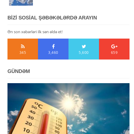
BİZİ SOSİAL ŞƏBƏKƏLƏRDƏ ARAYIN
Ən son xəbərləri ilk sən əldə et!
345
3,460
5,600
659
GÜNDƏM