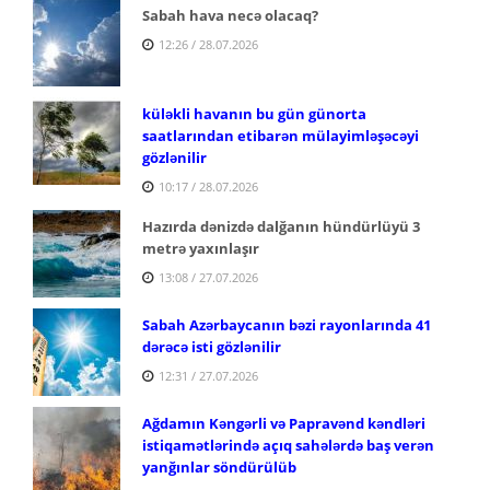
Sabah hava necə olacaq?
12:26 / 28.07.2026
küləkli havanın bu gün günorta
saatlarından etibarən mülayimləşəcəyi
gözlənilir
10:17 / 28.07.2026
Hazırda dənizdə dalğanın hündürlüyü 3
metrə yaxınlaşır
13:08 / 27.07.2026
Sabah Azərbaycanın bəzi rayonlarında 41
dərəcə isti gözlənilir
12:31 / 27.07.2026
Ağdamın Kəngərli və Papravənd kəndləri
istiqamətlərində açıq sahələrdə baş verən
yanğınlar söndürülüb