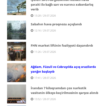
şəraiti ilə bağlı sarı və narıncı xəbərdarlıq
verib
13:28 / 29.07.2026
Sabahın hava proqnozu açıqlandı
12:16 / 29.07.2026
FHN market liftinin fəaliyyəti dayandırdı
11:26 / 29.07.2026
Ağdam, Füzuli və Cəbrayılda açıq ərazilərdə
yanğın başlayıb
17:41 / 28.07.2026
İrandan 7 kiloqramdan çox narkotik
vasitənin ölkəyə keçirilməsinin qarşısı alınıb
13:52 / 28.07.2026