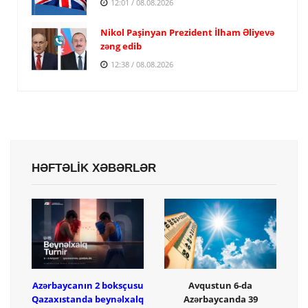
12:01 / 08.08.2026
Nikol Paşinyan Prezident İlham Əliyevə
zəng edib
12:38 / 08.08.2026
HƏFTƏLİK XƏBƏRLƏR
Azərbaycanın 2 boksçusu
Avqustun 6-da
Qazaxıstanda beynəlxalq
Azərbaycanda 39