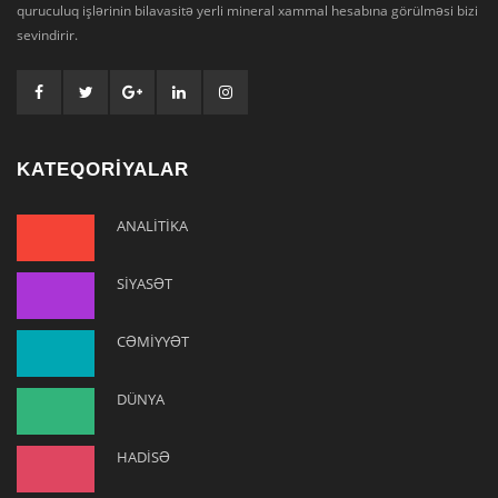
quruculuq işlərinin bilavasitə yerli mineral xammal hesabına görülməsi bizi
sevindirir.
KATEQORİYALAR
ANALİTİKA
SİYASƏT
CƏMİYYƏT
DÜNYA
HADİSƏ