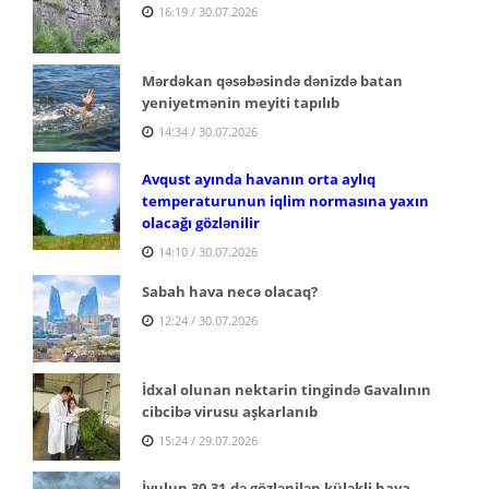
16:19 / 30.07.2026
Mərdəkan qəsəbəsində dənizdə batan
yeniyetmənin meyiti tapılıb
14:34 / 30.07.2026
Avqust ayında havanın orta aylıq
temperaturunun iqlim normasına yaxın
olacağı gözlənilir
14:10 / 30.07.2026
Sabah hava necə olacaq?
12:24 / 30.07.2026
İdxal olunan nektarin tingində Gavalının
cibcibə virusu aşkarlanıb
15:24 / 29.07.2026
İyulun 30-31-də gözlənilən küləkli hava