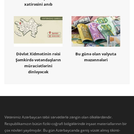
xatirəsini anıb
Dövlət Xidmətinin rəisi
Bu günə olan valyuta
Şəmkirdə vətəndaşların
məzənnələri
müraciətlərini
dinləyəcək
Vətənimiz Azərbaycan təbii sərvətlərlə zəngin olan ölkələrdəndir.
Respublikamızın bütün fiziki-coğrafi bölgələrində inşaat materiallarının bir
çox növləri yayılmışdır. Bu gün Azərbaycanda geniş vüsət almış tikinti-