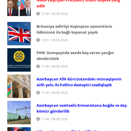
edib
12:38 / 08.08.2026
Britaniya səfirliyi Vaşinqton sammitinin
ildönümü ilə bağlı bəyanat yayıb
12:01 / 08.08.2026
FHN: Sumqayıtda sexdə baş verən yanğın
söndürülüb
11:48 / 08.08.2026
Azərbaycan XİN Gürcüstandakı münaqişənin
sülh yolu ilə həllinə dəstəyini təsdiqləyib
11:45 / 08.08.2026
Azərbaycan vasitəsilə Ermənistana buğda və daş
kömür göndərilib
11:44 / 08.08.2026