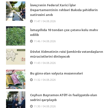
İsveçrənin Federal Xarici İşlər
Departamentinin rəhbəri Bakıda şəhidlərin
xatirəsini anıb
11:47 / 04.08.2026
İsmayıllıda 10 tondan çox çətənə kolu məhv
edilib
11:46 / 04.08.2026
Dövlət Xidmətinin rəisi Şəmkirdə vətəndaşların
müraciətlərini dinləyəcək
11:43 / 04.08.2026
Bu günə olan valyuta məzənnələri
11:32 / 04.08.2026
Ceyhun Bayramov ATƏT-in fəaliyyətdə olan
sədrini qarşılayıb
11:30 / 04.08.2026