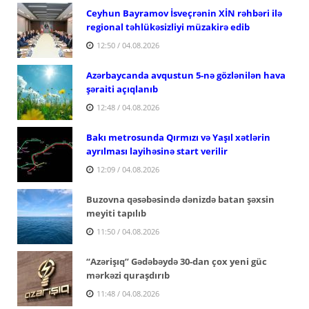
Ceyhun Bayramov İsveçrənin XİN rəhbəri ilə
regional təhlükəsizliyi müzakirə edib
12:50 / 04.08.2026
Azərbaycanda avqustun 5-nə gözlənilən hava
şəraiti açıqlanıb
12:48 / 04.08.2026
Bakı metrosunda Qırmızı və Yaşıl xətlərin
ayrılması layihəsinə start verilir
12:09 / 04.08.2026
Buzovna qəsəbəsində dənizdə batan şəxsin
meyiti tapılıb
11:50 / 04.08.2026
“Azərişıq” Gədəbəydə 30-dan çox yeni güc
mərkəzi quraşdırıb
11:48 / 04.08.2026