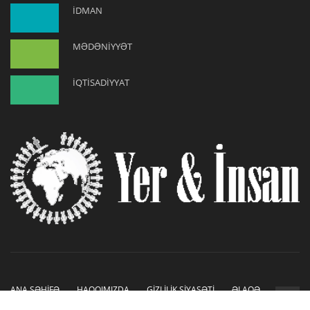
İDMAN
MƏDƏNİYYƏT
İQTİSADİYYAT
ANA SƏHİFƏ
HAQQIMIZDA
GİZLİLİK SİYASƏTİ
ƏLAQƏ