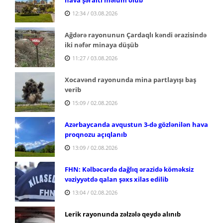
12:34 / 03.08.2026
Ağdərə rayonunun Çardaqlı kəndi ərazisində
iki nəfər minaya düşüb
11:27 / 03.08.2026
Xocavənd rayonunda mina partlayışı baş
verib
15:09 / 02.08.2026
Azərbaycanda avqustun 3-də gözlənilən hava
proqnozu açıqlanıb
13:09 / 02.08.2026
FHN: Kəlbəcərdə dağlıq ərazidə köməksiz
vəziyyətdə qalan şəxs xilas edilib
13:04 / 02.08.2026
Lerik rayonunda zəlzələ qeydə alınıb