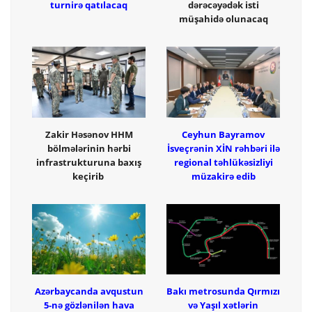
turnirə qatılacaq
dərəcəyədək isti
müşahidə olunacaq
Zakir Həsənov HHM
Ceyhun Bayramov
bölmələrinin hərbi
İsveçrənin XİN rəhbəri ilə
infrastrukturuna baxış
regional təhlükəsizliyi
keçirib
müzakirə edib
Azərbaycanda avqustun
Bakı metrosunda Qırmızı
5-nə gözlənilən hava
və Yaşıl xətlərin