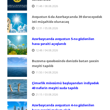
11:48 / 08.08.2026
Avqustun 6-da Azərbaycanda 39 dərəcəyədək
isti müşahidə olunacaq
12:31 / 05.08.2026
Azərbaycanda avqustun 5-nə gözlənilən
hava şəraiti açıqlanıb
12:48 / 04.08.2026
Buzovna qəsəbəsində dənizdə batan şəxsin
meyiti tapılıb
11:50 / 04.08.2026
Çimərlik mövsümü başlayandan indiyədək
40 nəfərin meyiti suda tapılıb
21:15 / 03.08.2026
Azərbaycanda avqustun 4-nə gözlənilən
hava şəraiti məlum olub