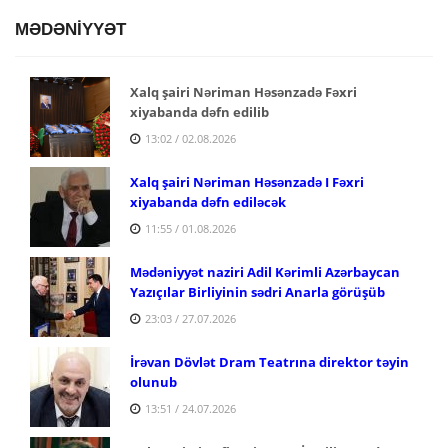
MƏDƏNİYYƏT
Xalq şairi Nəriman Həsənzadə Fəxri
xiyabanda dəfn edilib
13:02 / 02.08.2026
Xalq şairi Nəriman Həsənzadə I Fəxri
xiyabanda dəfn ediləcək
11:55 / 01.08.2026
Mədəniyyət naziri Adil Kərimli Azərbaycan
Yazıçılar Birliyinin sədri Anarla görüşüb
23:03 / 27.07.2026
İrəvan Dövlət Dram Teatrına direktor təyin
olunub
13:51 / 24.07.2026