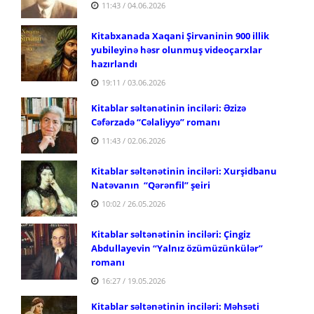
11:43 / 04.06.2026
Kitabxanada Xaqani Şirvaninin 900 illik
yubileyinə həsr olunmuş videoçarxlar
hazırlandı
19:11 / 03.06.2026
Kitablar səltənətinin inciləri: Əzizə
Cəfərzadə
“Cəlaliyyə” romanı
11:43 / 02.06.2026
Kitablar səltənətinin inciləri: Xurşidbanu
Natəvanın “Qərənfil” şeiri
10:02 / 26.05.2026
Kitablar səltənətinin inciləri: Çingiz
Abdullayevin
“Yalnız özümüzünkülər”
romanı
16:27 / 19.05.2026
Kitablar səltənətinin inciləri: Məhsəti