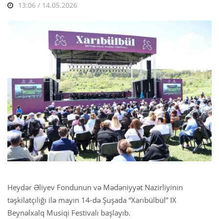
13:06 / 14.05.2026
Heydər Əliyev Fondunun və Mədəniyyət Nazirliyinin
təşkilatçılığı ilə mayın 14-də Şuşada “Xarıbülbül” IX
Beynəlxalq Musiqi Festivalı başlayıb.