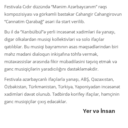
Festivala Cıdır düzündə “Mənim Azərbaycanım” rəqs
kompozisiyası və görkəmli bəstəkar Cahangir Cahangirovun
“Cənnətim Qarabağ” əsəri ilə start verilib.
Bu il də “Xarıbülbül”ə yerli incəsənət xadimləri ilə yanaşı,
digər ölkələrdən musiqi kollektivləri və solo ifaçılar
qatılıblar. Bu musiqi bayramının əsas məqsədlərindən biri
məhz mədəni dialoqun inkişafına töhfə vermək,
mütəxəssislər arasında fikir mübadiləsini təşviq etmək və
gənc musiqiçilərin yaradıcılığını dəstəkləməkdir.
Festivala azərbaycanlı ifaçılarla yanaşı, ABŞ, Qazaxıstan,
Özbəkistan, Türkmənistan, Türkiyə, Yaponiyadan incəsənət
xadimləri dəvət olunub. Tədbirdə korifey ifaçılar, həmçinin
gənc musiqiçilər çıxış edəcəklər.
Yer və İnsan