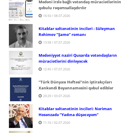
Mədəni irslə bağlı vətəndaş müraciətlərinin
qəbulu rəqəmsallaşdırılır
16:50 / 08.07.2026
Kitablar səltənətinin inciləri : Süleyman
Rəhimov
“Şamo” romanı
13:58 / 07.07.2026
Mədəniyyət naziri Qusarda vətəndaşların
müraciətlərini dinləyəcək
12:45 / 07.07.2026
“Türk Dünyası Həftəsi”nin iştirakçıları
Xankəndi Bəyannaməsini qəbul ediblər
20:29 / 03.07.2026
Kitablar səltənətinin inciləri: Nəriman
Həsənzadə “Yadına düşəcəyəm”
11:16 / 02.07.2026