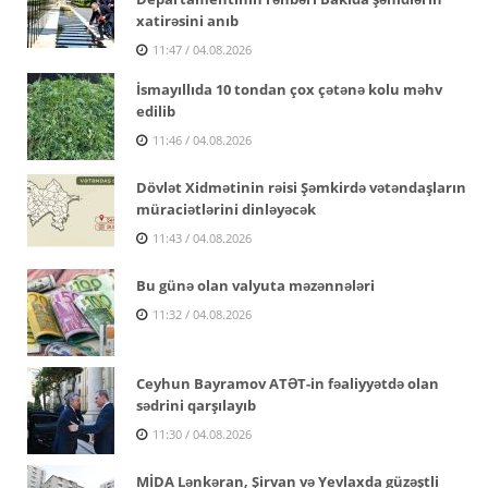
xatirəsini anıb
11:47 / 04.08.2026
İsmayıllıda 10 tondan çox çətənə kolu məhv
edilib
11:46 / 04.08.2026
Dövlət Xidmətinin rəisi Şəmkirdə vətəndaşların
müraciətlərini dinləyəcək
11:43 / 04.08.2026
Bu günə olan valyuta məzənnələri
11:32 / 04.08.2026
Ceyhun Bayramov ATƏT-in fəaliyyətdə olan
sədrini qarşılayıb
11:30 / 04.08.2026
MİDA Lənkəran, Şirvan və Yevlaxda güzəştli