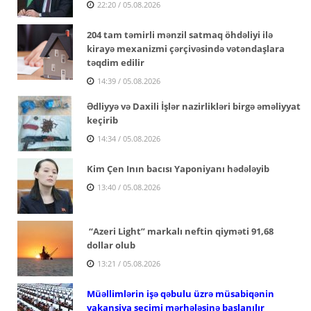
22:20 / 05.08.2026
204 tam təmirli mənzil satmaq öhdəliyi ilə
kirayə mexanizmi çərçivəsində vətəndaşlara
təqdim edilir
14:39 / 05.08.2026
Ədliyyə və Daxili İşlər nazirlikləri birgə əməliyyat
keçirib
14:34 / 05.08.2026
Kim Çen Inın bacısı Yaponiyanı hədələyib
13:40 / 05.08.2026
“Azeri Light” markalı neftin qiyməti 91,68
dollar olub
13:21 / 05.08.2026
Müəllimlərin işə qəbulu üzrə müsabiqənin
vakansiya seçimi mərhələsinə başlanılır