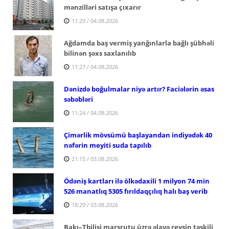
mənzilləri satışa çıxarır
11:29 / 04.08.2026
Ağdamda baş vermiş yanğınlarla bağlı şübhəli
bilinən şəxs saxlanılıb
11:27 / 04.08.2026
Dənizdə boğulmalar niyə artır? Faciələrin əsas
səbəbləri
11:24 / 04.08.2026
Çimərlik mövsümü başlayandan indiyədək 40
nəfərin meyiti suda tapılıb
21:15 / 03.08.2026
Ödəniş kartları ilə ölkədaxili 1 milyon 74 min
526 manatlıq 5305 fırıldaqçılıq halı baş verib
18:29 / 03.08.2026
Bakı–Tbilisi marşrutu üzrə əlavə reysin təşkili