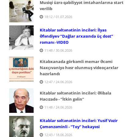
Musiqi üzrə qabiliyyət imtahanlarına start
verilib
18:12 / 01.07.2026
Kitablar səltənətinin inciləri: İlyas
Əfəndiyev
“Dağlar arxasında üç dost”
romanı -VIDEO
11:48 / 30.06.2026
Kitabxanada görkəmli memar Əcəmi
Naxçıvaniyə həsr
olunmuş videoçarxlar
hazırlandı
12:47 / 24.06.2026
Kitablar səltənətinin inciləri: Əlibala
Hacızadə - “İtkin gəlin”
11:48 / 24.06.2026
Kitablar səltənətinin inciləri: Yusif Vəzir
Çəmənzəminli -
“Toy” hekayəsi
12:43 / 18.06.2026