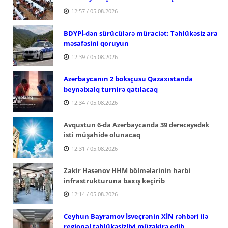
12:57 / 05.08.2026
BDYPİ-dən sürücülərə müraciət: Təhlükəsiz ara
məsafəsini qoruyun
12:39 / 05.08.2026
Azərbaycanın 2 boksçusu Qazaxıstanda
beynəlxalq turnirə qatılacaq
12:34 / 05.08.2026
Avqustun 6-da Azərbaycanda 39 dərəcəyədək
isti müşahidə olunacaq
12:31 / 05.08.2026
Zakir Həsənov HHM bölmələrinin hərbi
infrastrukturuna baxış keçirib
12:14 / 05.08.2026
Ceyhun Bayramov İsveçrənin XİN rəhbəri ilə
regional təhlükəsizliyi müzakirə edib