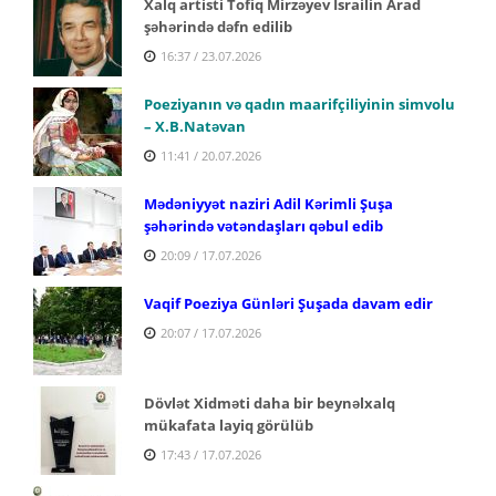
Xalq artisti Tofiq Mirzəyev İsrailin Arad
şəhərində dəfn edilib
16:37 / 23.07.2026
Poeziyanın və qadın maarifçiliyinin simvolu
– X.B.Natəvan
11:41 / 20.07.2026
Mədəniyyət naziri Adil Kərimli Şuşa
şəhərində vətəndaşları qəbul edib
20:09 / 17.07.2026
Vaqif Poeziya Günləri Şuşada davam edir
20:07 / 17.07.2026
Dövlət Xidməti daha bir beynəlxalq
mükafata layiq görülüb
17:43 / 17.07.2026