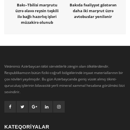
Bakı–Tbilisi marşrutu
Bakıda fəaliyyət göstərən
üzrə əlavə reysin təşkili
daha iki marşrut üzrə
ilə bağlı hazırlıq işləri
avtobuslar yenilənir
müzakirə olunub
Vətənimiz Azərbaycan təbii sərvətlərlə zəngin olan ölkələrdəndir.
Respublikamızın bütün fiziki-coğrafi bölgələrində inşaat materiallarının bir
çox növləri yayılmışdır. Bu gün Azərbaycanda geniş vüsət almış tikinti-
quruculuq işlərinin bilavasitə yerli mineral xammal hesabına görülməsi bizi
sevindirir.
KATEQORİYALAR