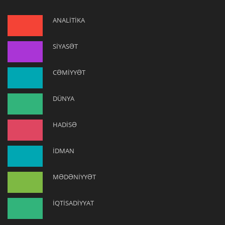
ANALİTİKA
SİYASƏT
CƏMİYYƏT
DÜNYA
HADİSƏ
İDMAN
MƏDƏNİYYƏT
İQTİSADİYYAT