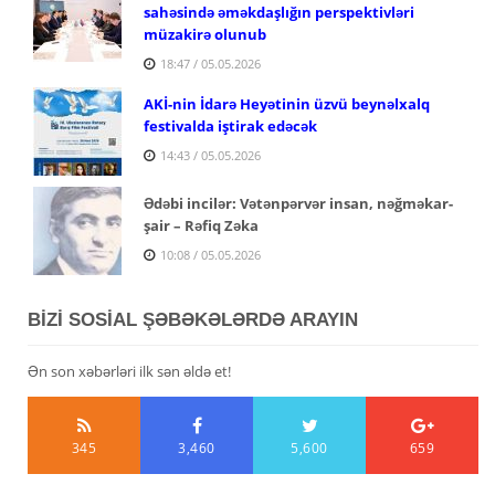
sahəsində əməkdaşlığın perspektivləri
müzakirə olunub
18:47 / 05.05.2026
AKİ-nin İdarə Heyətinin üzvü beynəlxalq
festivalda iştirak edəcək
14:43 / 05.05.2026
Ədəbi incilər: Vətənpərvər insan,
nəğməkar-
şair – Rəfiq Zəka
10:08 / 05.05.2026
BİZİ SOSİAL ŞƏBƏKƏLƏRDƏ ARAYIN
Ən son xəbərləri ilk sən əldə et!
345
3,460
5,600
659