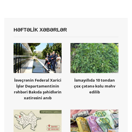
HƏFTƏLİK XƏBƏRLƏR
İsveçrənin Federal Xarici
İsmayıllıda 10 tondan
İşlər Departamentinin
çox çətənə kolu məhv
rəhbəri Bakıda şəhidlərin
edilib
xatirəsini anıb