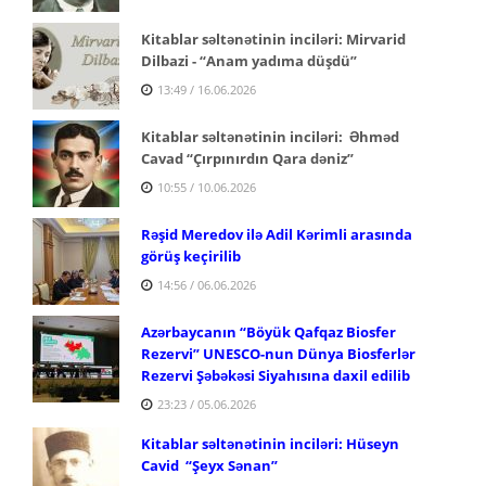
Kitablar səltənətinin inciləri: Mirvarid
Dilbazi -
“Anam yadıma düşdü”
13:49 / 16.06.2026
Kitablar səltənətinin inciləri: Əhməd
Cavad
“Çırpınırdın Qara dəniz”
10:55 / 10.06.2026
Rəşid Meredov ilə Adil Kərimli arasında
görüş keçirilib
14:56 / 06.06.2026
Azərbaycanın “Böyük Qafqaz Biosfer
Rezervi” UNESCO-nun Dünya Biosferlər
Rezervi Şəbəkəsi Siyahısına daxil edilib
23:23 / 05.06.2026
Kitablar səltənətinin inciləri: Hüseyn
Cavid
“Şeyx Sənan”