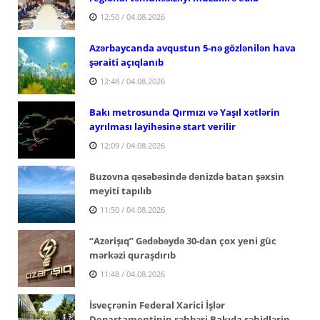
12:50 / 04.08.2026
Azərbaycanda avqustun 5-nə gözlənilən hava
şəraiti açıqlanıb
12:48 / 04.08.2026
Bakı metrosunda Qırmızı və Yaşıl xətlərin
ayrılması layihəsinə start verilir
12:09 / 04.08.2026
Buzovna qəsəbəsində dənizdə batan şəxsin
meyiti tapılıb
11:50 / 04.08.2026
“Azərişıq” Gədəbəydə 30-dan çox yeni güc
mərkəzi quraşdırıb
11:48 / 04.08.2026
İsveçrənin Federal Xarici İşlər
Departamentinin rəhbəri Bakıda şəhidlərin