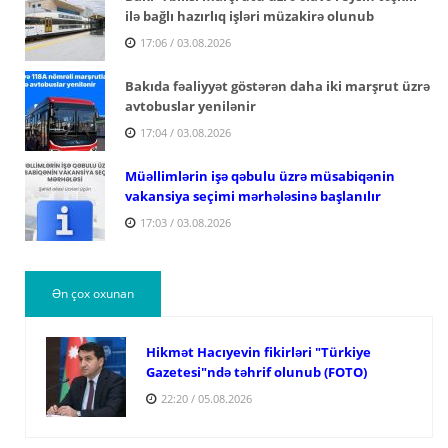
ilə bağlı hazırlıq işləri müzakirə olunub
17:06 / 03.08.2026
Bakıda fəaliyyət göstərən daha iki marşrut üzrə
avtobuslar yenilənir
17:04 / 03.08.2026
Müəllimlərin işə qəbulu üzrə müsabiqənin
vakansiya seçimi mərhələsinə başlanılır
17:03 / 03.08.2026
Ən çox oxunan
Hikmət Hacıyevin fikirləri "Türkiye
Gazetesi"ndə təhrif olunub (FOTO)
22:20 / 05.08.2026