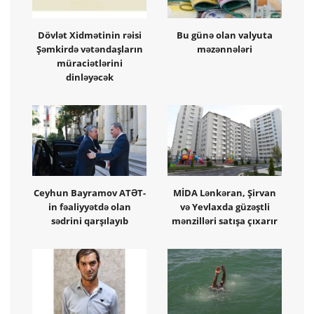
Dövlət Xidmətinin rəisi
Bu günə olan valyuta
Şəmkirdə vətəndaşların
məzənnələri
müraciətlərini
dinləyəcək
Ceyhun Bayramov ATƏT-
MİDA Lənkəran, Şirvan
in fəaliyyətdə olan
və Yevlaxda güzəştli
sədrini qarşılayıb
mənzilləri satışa çıxarır