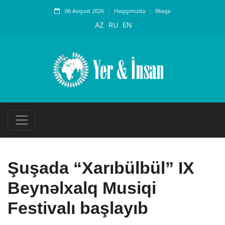
06 Avqust 2026
Haqqımızda
Əlaqə
AZ
RU
EN
Şuşada “Xarıbülbül” IX
Beynəlxalq Musiqi
Festivalı başlayıb