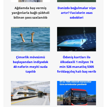
Ağdamda baş vermiş
Dənizdə boğulmalar niyə
yanğınlarla bağlı şübhəli
artır? Faciələrin əsas
bilinən şəxs saxlanılıb
səbəbləri
Çimərlik mövsümü
Ödəniş kartları ilə
başlayandan indiyədək
ölkədaxili 1 milyon 74
40 nəfərin meyiti suda
min 526 manatlıq 5305
tapılıb
fırıldaqçılıq halı baş verib