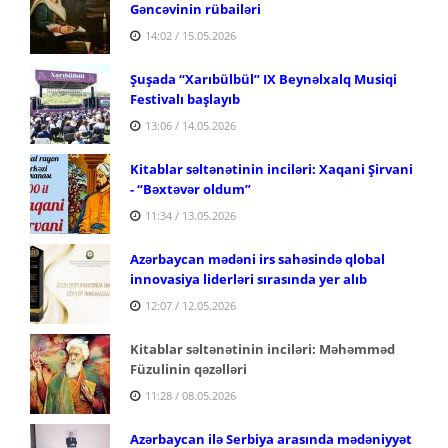
Gəncəvinin rübailəri
14:02 / 15.05.2026
Şuşada “Xarıbülbül” IX Beynəlxalq Musiqi
Festivalı başlayıb
13:06 / 14.05.2026
Kitablar səltənətinin inciləri: Xaqani Şirvani
-
“Bəxtəvər oldum”
11:34 / 13.05.2026
Azərbaycan mədəni irs sahəsində qlobal
innovasiya liderləri sırasında yer alıb
12:07 / 12.05.2026
Kitablar səltənətinin inciləri: Məhəmməd
Füzulinin qəzəlləri
11:28 / 08.05.2026
Azərbaycan ilə Serbiya arasında mədəniyyət