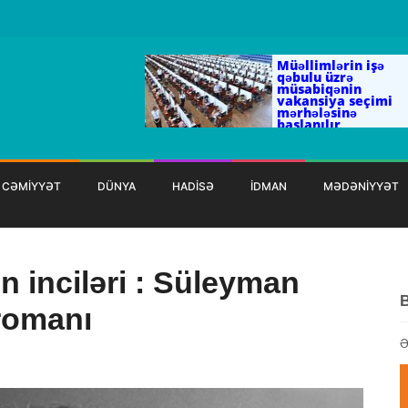
Müəllimlərin işə
qəbulu üzrə
müsabiqənin
vakansiya seçimi
mərhələsinə
başlanılır
CƏMİYYƏT
DÜNYA
HADİSƏ
İDMAN
MƏDƏNİYYƏT
in inciləri : Süleyman
romanı
Ə