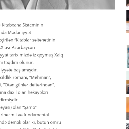
 Kitabxana Sisteminin
ında Mədəniyyət
çirilən “Kitablar səltənətinin
ə XX əsr Azərbaycan
yyat tariximizdə iz qoymuş Xalq
ı təqdim olunur.
iyyətə başlamışdır.
cildlik romanı, “Mehman”,
, “Ötən günlər dəftərindən”,
arına daxil olan hekayələri
dirmişdir.
eyası) olan “Şamo”
irihəcmli və fundamental
rində demək olar ki, bütün ömrü