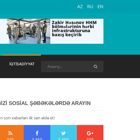
AZ
RU
EN
Zakir Həsənov HHM
bölmələrinin hərbi
infrastrukturuna
baxış keçirib
İQTİSADİYYAT
BİZİ SOSİAL ŞƏBƏKƏLƏRDƏ ARAYIN
n son xəbərləri ilk sən əldə et!
345
3,460
5,600
659