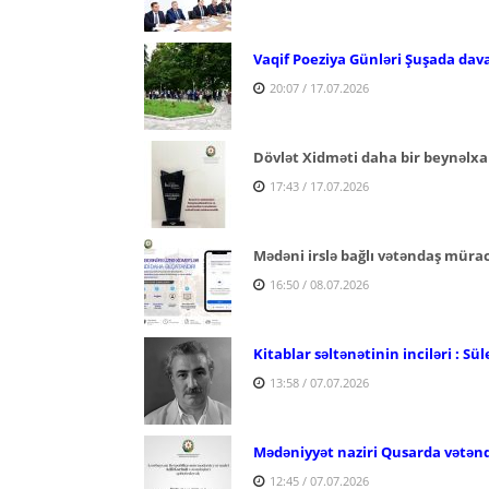
Vaqif Poeziya Günləri Şuşada dav
20:07 / 17.07.2026
Dövlət Xidməti daha bir beynəlxa
17:43 / 17.07.2026
Mədəni irslə bağlı vətəndaş mürac
16:50 / 08.07.2026
Kitablar səltənətinin inciləri : 
13:58 / 07.07.2026
Mədəniyyət naziri Qusarda vətənd
12:45 / 07.07.2026