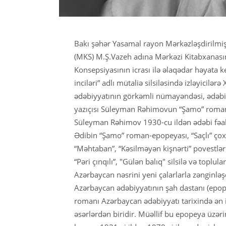
Bakı şəhər Yasamal rayon Mərkəzləşdirilmiş
(MKS) M.Ş.Vazeh adına Mərkəzi Kitabxanas
Konsepsiyasının icrası ilə əlaqədar həyata ke
inciləri” adlı mütaliə silsiləsində izləyicilər
ədəbiyyatının görkəmli nümayəndəsi, ədəbi
yazıçısı Süleyman Rəhimovun “Şamo” roman
Süleyman Rəhimov 1930-cu ildən ədəbi fəal
Ədibin “Şamo” roman-epopeyası, “Saçlı” çox
“Məhtaban”, “Kəsilməyən kişnərti” povestləri
“Pəri çınqılı”, "Gülən balıq" silsilə və toplul
Azərbaycan nəsrini yeni çalarlarla zənginləş
Azərbaycan ədəbiyyatının şah dastanı (epop
romanı Azərbaycan ədəbiyyatı tarixində ən 
əsərlərdən biridir. Müəllif bu epopeya üzə