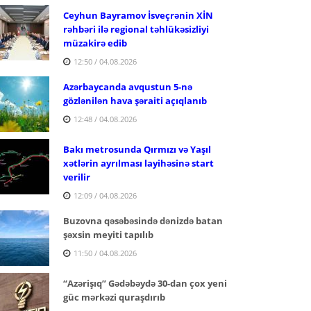
Ceyhun Bayramov İsveçrənin XİN
rəhbəri ilə regional təhlükəsizliyi
müzakirə edib
12:50 / 04.08.2026
Azərbaycanda avqustun 5-nə
gözlənilən hava şəraiti açıqlanıb
12:48 / 04.08.2026
Bakı metrosunda Qırmızı və Yaşıl
xətlərin ayrılması layihəsinə start
verilir
12:09 / 04.08.2026
Buzovna qəsəbəsində dənizdə batan
şəxsin meyiti tapılıb
11:50 / 04.08.2026
“Azərişıq” Gədəbəydə 30-dan çox yeni
güc mərkəzi quraşdırıb