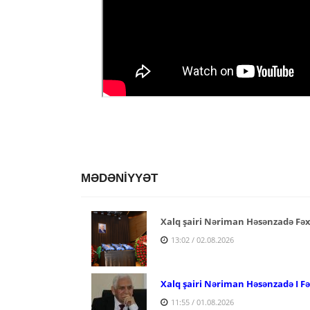
MƏDƏNİYYƏT
Xalq şairi Nəriman Həsənzadə Fəx
13:02 / 02.08.2026
Xalq şairi Nəriman Həsənzadə I F
11:55 / 01.08.2026