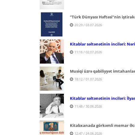
“Türk Dünyası Həftəsi”nin iştira
20:29 / 03.07.2026
Kitablar səltənətinin inciləri: 
11:16 / 02.07.2026
Musiqi üzrə qabiliyyət imtahanlar
18:12 / 01.07.2026
Kitablar səltənətinin inciləri: İly
11:48 / 30.06.2026
Kitabxanada görkəmli memar Əc
12:47 / 24.06.2026