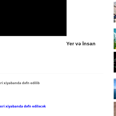
Yer və İnsan
ri xiyabanda dəfn edilib
əxri xiyabanda dəfn ediləcək