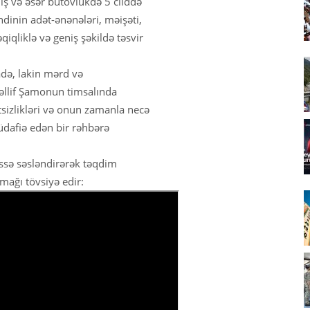
iş və əsər bütövlükdə 5 cilddə
nin adət-ənənələri, məişəti,
qiqliklə və geniş şəkildə təsvir
də, lakin mərd və
əllif Şamonun timsalında
sizlikləri və onun zamanla necə
müdafiə edən bir rəhbərə
issə səsləndirərək təqdim
umağı tövsiyə edir: