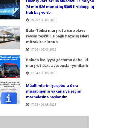
Ödəniş kartları ilə ölkədaxili 1 milyon
74 min 526 manatlıq 5305 fırıldaqçılıq
halı baş verib
18:29 / 03.08.2026
Bakı–Tbilisi marşrutu üzrə əlavə
reysin təşkili ilə bağlı hazırlıq işləri
müzakirə olunub
17:06 / 03.08.2026
Bakıda fəaliyyət göstərən daha iki
marşrut üzrə avtobuslar yenilənir
17:04 / 03.08.2026
Müəllimlərin işə qəbulu üzrə
müsabiqənin vakansiya seçimi
mərhələsinə başlanılır
17:03 / 03.08.2026