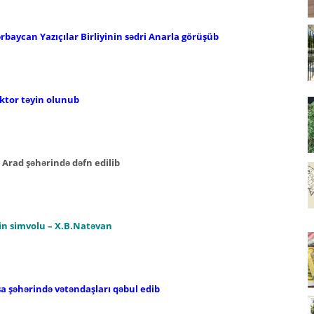
ərbaycan Yazıçılar Birliyinin sədri Anarla görüşüb
ktor təyin olunub
n Arad şəhərində dəfn edilib
nin simvolu – X.B.Natəvan
şa şəhərində vətəndaşları qəbul edib