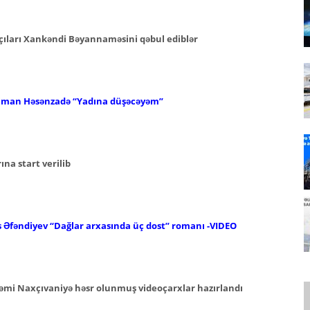
kçıları Xankəndi Bəyannaməsini qəbul ediblər
Nəriman Həsənzadə “Yadına düşəcəyəm”
ına start verilib
as Əfəndiyev
“Dağlar arxasında üç dost” romanı -VIDEO
əmi Naxçıvaniyə həsr
olunmuş videoçarxlar hazırlandı