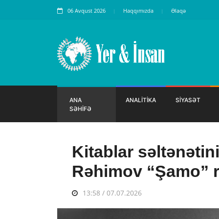
06 Avqust 2026
Haqqımızda
Əlaqə
ANA
ANALİTİKA
SİYASƏT
SƏHİFƏ
Kitablar səltənətin
Rəhimov “Şamo” 
13:58 / 07.07.2026