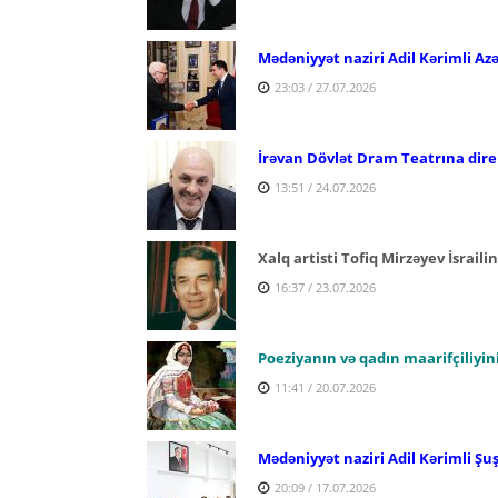
Mədəniyyət naziri Adil Kərimli Az
23:03 / 27.07.2026
İrəvan Dövlət Dram Teatrına dire
13:51 / 24.07.2026
Xalq artisti Tofiq Mirzəyev İsraili
16:37 / 23.07.2026
Poeziyanın və qadın maarifçiliyi
11:41 / 20.07.2026
Mədəniyyət naziri Adil Kərimli Şu
20:09 / 17.07.2026