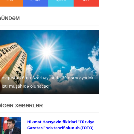
GÜNDƏM
Avqustun 6-da Azərbaycanda 39 dərəcəyədək
isti müşahidə olunacaq
DİGƏR XƏBƏRLƏR
Hikmət Hacıyevin fikirləri "Türkiye
Gazetesi"ndə təhrif olunub (FOTO)