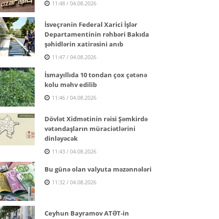
11:48 / 04.08.2026
İsveçrənin Federal Xarici İşlər
Departamentinin rəhbəri Bakıda
şəhidlərin xatirəsini anıb
11:47 / 04.08.2026
İsmayıllıda 10 tondan çox çətənə
kolu məhv edilib
11:46 / 04.08.2026
Dövlət Xidmətinin rəisi Şəmkirdə
vətəndaşların müraciətlərini
dinləyəcək
11:43 / 04.08.2026
Bu günə olan valyuta məzənnələri
11:32 / 04.08.2026
Ceyhun Bayramov ATƏT-in