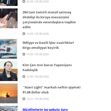
22:20 / 05.08.2026
204 tam təmirli mənzil satmaq
öhdəliyi ilə kirayə mexanizmi
çərçivəsində vətəndaşlara təqdim
edilir
14:39 / 05.08.2026
Ədliyyə və Daxili İşlər nazirlikləri
birgə əməliyyat keçirib
14:34 / 05.08.2026
Kim Çen Inın bacısı Yaponiyanı
hədələyib
13:40 / 05.08.2026
“Azeri Light” markalı neftin qiyməti
91,68 dollar olub
13:21 / 05.08.2026
Müəllimlərin işə qəbulu üzrə