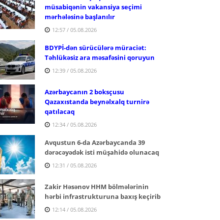
müsabiqənin vakansiya seçimi
mərhələsinə başlanılır
12:57 / 05.08.2026
BDYPİ-dən sürücülərə müraciət:
Təhlükəsiz ara məsafəsini qoruyun
12:39 / 05.08.2026
Azərbaycanın 2 boksçusu
Qazaxıstanda beynəlxalq turnirə
qatılacaq
12:34 / 05.08.2026
Avqustun 6-da Azərbaycanda 39
dərəcəyədək isti müşahidə olunacaq
12:31 / 05.08.2026
Zakir Həsənov HHM bölmələrinin
hərbi infrastrukturuna baxış keçirib
12:14 / 05.08.2026