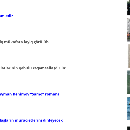
am edir
lq mükafata layiq görülüb
iətlərinin qəbulu rəqəmsallaşdırılır
Süleyman Rəhimov
“Şamo” romanı
aşların müraciətlərini dinləyəcək