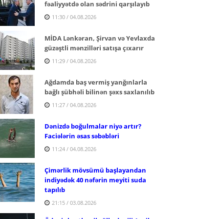
fəaliyyətdə olan sədrini qarşılayıb
11:30 / 04.08.2026
MİDA Lənkəran, Şirvan və Yevlaxda
güzəştli mənzilləri satışa çıxarır
11:29 / 04.08.2026
Ağdamda baş vermiş yanğınlarla
bağlı şübhəli bilinən şəxs saxlanılıb
11:27 / 04.08.2026
Dənizdə boğulmalar niyə artır?
Faciələrin əsas səbəbləri
11:24 / 04.08.2026
Çimərlik mövsümü başlayandan
indiyədək 40 nəfərin meyiti suda
tapılıb
21:15 / 03.08.2026