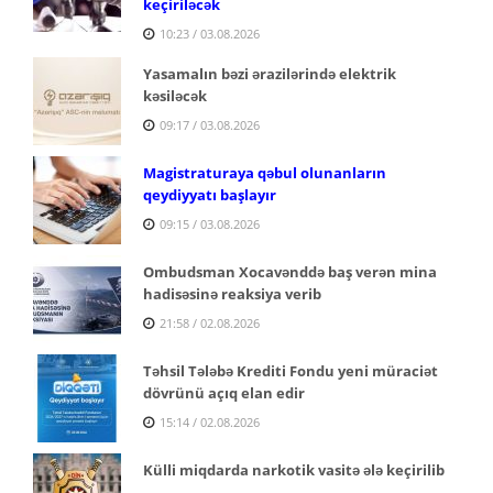
keçiriləcək
10:23 / 03.08.2026
Yasamalın bəzi ərazilərində elektrik
kəsiləcək
09:17 / 03.08.2026
Magistraturaya qəbul olunanların
qeydiyyatı başlayır
09:15 / 03.08.2026
Ombudsman Xocavənddə baş verən mina
hadisəsinə reaksiya verib
21:58 / 02.08.2026
Təhsil Tələbə Krediti Fondu yeni müraciət
dövrünü açıq elan edir
15:14 / 02.08.2026
Külli miqdarda narkotik vasitə ələ keçirilib