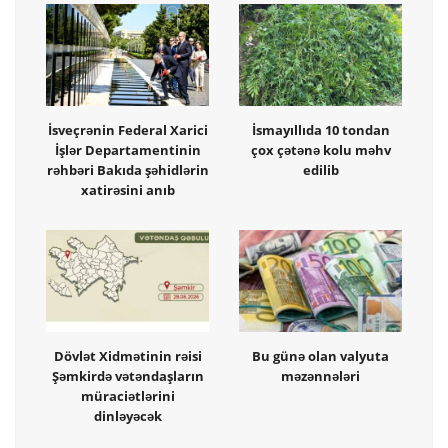
İsveçrənin Federal Xarici
İsmayıllıda 10 tondan
İşlər Departamentinin
çox çətənə kolu məhv
rəhbəri Bakıda şəhidlərin
edilib
xatirəsini anıb
Dövlət Xidmətinin rəisi
Bu günə olan valyuta
Şəmkirdə vətəndaşların
məzənnələri
müraciətlərini
dinləyəcək