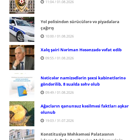
11:04 / 01.08.2026
Yol polisindən sürücülərə və piyadalara
çağırış
10:00 / 01.08.2026
Xalq şairi Nəriman Həsənzadə vəfat edib
09:55 / 01.08.2026
Nəticələr namizədlərin şəxsi kabinetlərinə
göndərilib, 8 sualda səhv olub
09:49 / 01.08.2026
Ağacların qanunsuz kəsilməsi faktları aşkar
olunub
19:03 / 31.07.2026
Konstitusiya Məhkəməsi Palatasının