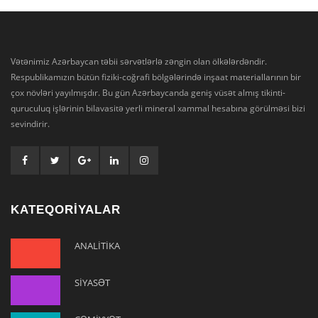
Vətənimiz Azərbaycan təbii sərvətlərlə zəngin olan ölkələrdəndir.
Respublikamızın bütün fiziki-coğrafi bölgələrində inşaat materiallarının bir
çox növləri yayılmışdır. Bu gün Azərbaycanda geniş vüsət almış tikinti-
quruculuq işlərinin bilavasitə yerli mineral xammal hesabına görülməsi bizi
sevindirir.
KATEQORİYALAR
ANALİTİKA
SİYASƏT