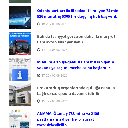
Ödəniş kartları ilə ölkədaxili 1 milyon 74 min
526 manatlıq 5305 fırıldaqçılıq halı baş verib
18:29 / 03.08.2026
Bakıda fəaliyyət göstərən daha iki marşrut
üzrə avtobuslar yenilənir
17:04 / 03.08.2026
Müəllimlərin işə qəbulu üzrə müsabiqənin
vakansiya seçimi mərhələsinə başlanılır
17:03 / 03.08.2026
Prokurorluq orqanlarında qulluğa qəbulla
bağlı sənəd qəbulu davam etdirilir
15:37 / 03.08.2026
ANAMA: Ötən ay 788 mina və 2106
partlamamış digər hərbi sursat
zərərsizləşdirilib