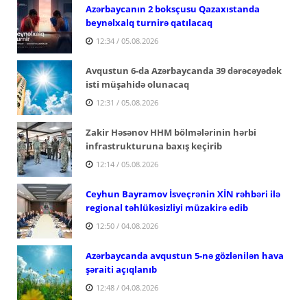
Azərbaycanın 2 boksçusu Qazaxıstanda
beynəlxalq turnirə qatılacaq
12:34 / 05.08.2026
Avqustun 6-da Azərbaycanda 39 dərəcəyədək
isti müşahidə olunacaq
12:31 / 05.08.2026
Zakir Həsənov HHM bölmələrinin hərbi
infrastrukturuna baxış keçirib
12:14 / 05.08.2026
Ceyhun Bayramov İsveçrənin XİN rəhbəri ilə
regional təhlükəsizliyi müzakirə edib
12:50 / 04.08.2026
Azərbaycanda avqustun 5-nə gözlənilən hava
şəraiti açıqlanıb
12:48 / 04.08.2026