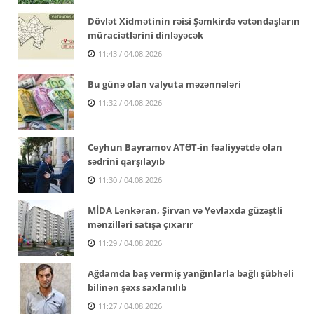
Dövlət Xidmətinin rəisi Şəmkirdə vətəndaşların
müraciətlərini dinləyəcək
11:43 / 04.08.2026
Bu günə olan valyuta məzənnələri
11:32 / 04.08.2026
Ceyhun Bayramov ATƏT-in fəaliyyətdə olan
sədrini qarşılayıb
11:30 / 04.08.2026
MİDA Lənkəran, Şirvan və Yevlaxda güzəştli
mənzilləri satışa çıxarır
11:29 / 04.08.2026
Ağdamda baş vermiş yanğınlarla bağlı şübhəli
bilinən şəxs saxlanılıb
11:27 / 04.08.2026