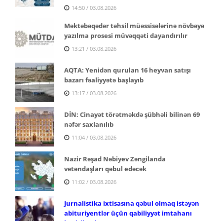
14:50 / 03.08.2026
Məktəbəqədər təhsil müəssisələrinə növbəyə
yazılma prosesi müvəqqəti dayandırılır
13:21 / 03.08.2026
AQTA: Yenidən qurulan 16 heyvan satışı
bazarı fəaliyyətə başlayıb
13:17 / 03.08.2026
DİN: Cinayət törətməkdə şübhəli bilinən 69
nəfər saxlanılıb
11:04 / 03.08.2026
Nazir Rəşad Nəbiyev Zəngilanda
vətəndaşları qəbul edəcək
11:02 / 03.08.2026
Jurnalistika ixtisasına qəbul olmaq istəyən
abituriyentlər üçün qabiliyyət imtahanı