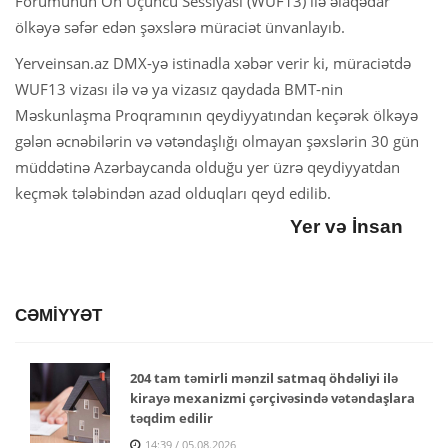
Forumunun On Üçüncü Sessiyası (WUF13) ilə əlaqədar
ölkəyə səfər edən şəxslərə müraciət ünvanlayıb.
Yerveinsan.az DMX-yə istinadla xəbər verir ki, müraciətdə
WUF13 vizası ilə və ya vizasız qaydada BMT-nin
Məskunlaşma Proqramının qeydiyyatından keçərək ölkəyə
gələn əcnəbilərin və vətəndaşlığı olmayan şəxslərin 30 gün
müddətinə Azərbaycanda olduğu yer üzrə qeydiyyatdan
keçmək tələbindən azad olduqları qeyd edilib.
Yer və İnsan
CƏMİYYƏT
204 tam təmirli mənzil satmaq öhdəliyi ilə
kirayə mexanizmi çərçivəsində vətəndaşlara
təqdim edilir
14:39 / 05.08.2026