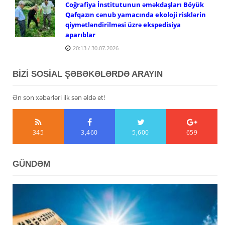
Coğrafiya İnstitutunun əməkdaşları Böyük
Qafqazın cənub yamacında ekoloji risklərin
qiymətləndirilməsi üzrə ekspedisiya
aparıblar
20:13 / 30.07.2026
BİZİ SOSİAL ŞƏBƏKƏLƏRDƏ ARAYIN
Ən son xəbərləri ilk sən əldə et!
345
3,460
5,600
659
GÜNDƏM