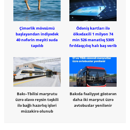
Çimərlik mövsümü
Ödəniş kartları ilə
başlayandan indiyədək
ölkədaxili 1 milyon 74
40 nəfərin meyiti suda
min 526 manatlıq 5305
tapılıb
fırıldaqçılıq halı baş verib
Bakı–Tbilisi marşrutu
Bakıda fəaliyyət göstərən
üzrə əlavə reysin təşkili
daha iki marşrut üzrə
ilə bağlı hazırlıq işləri
avtobuslar yenilənir
müzakirə olunub