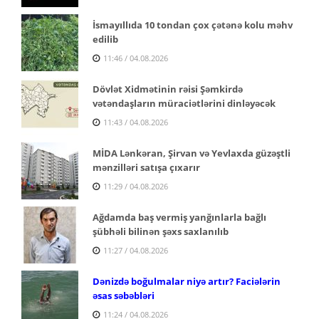
İsmayıllıda 10 tondan çox çətənə kolu məhv
edilib
11:46 / 04.08.2026
Dövlət Xidmətinin rəisi Şəmkirdə
vətəndaşların müraciətlərini dinləyəcək
11:43 / 04.08.2026
MİDA Lənkəran, Şirvan və Yevlaxda güzəştli
mənzilləri satışa çıxarır
11:29 / 04.08.2026
Ağdamda baş vermiş yanğınlarla bağlı
şübhəli bilinən şəxs saxlanılıb
11:27 / 04.08.2026
Dənizdə boğulmalar niyə artır? Faciələrin
əsas səbəbləri
11:24 / 04.08.2026