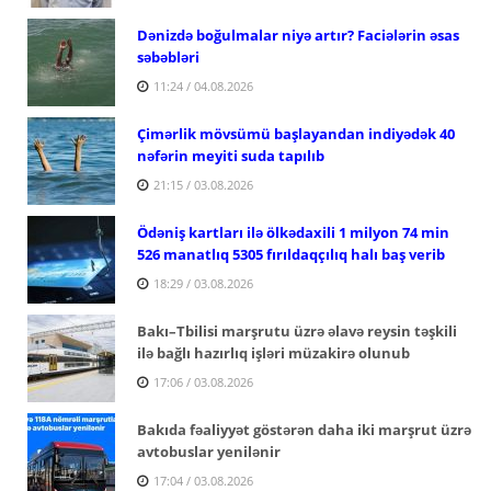
Dənizdə boğulmalar niyə artır? Faciələrin əsas
səbəbləri
11:24 / 04.08.2026
Çimərlik mövsümü başlayandan indiyədək 40
nəfərin meyiti suda tapılıb
21:15 / 03.08.2026
Ödəniş kartları ilə ölkədaxili 1 milyon 74 min
526 manatlıq 5305 fırıldaqçılıq halı baş verib
18:29 / 03.08.2026
Bakı–Tbilisi marşrutu üzrə əlavə reysin təşkili
ilə bağlı hazırlıq işləri müzakirə olunub
17:06 / 03.08.2026
Bakıda fəaliyyət göstərən daha iki marşrut üzrə
avtobuslar yenilənir
17:04 / 03.08.2026