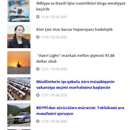
Ədliyyə və Daxili İşlər nazirlikləri birgə əməliyyat
keçirib
14:34 / 05.08.2026
Kim Çen Inın bacısı Yaponiyanı hədələyib
13:40 / 05.08.2026
“Azeri Light” markalı neftin qiyməti 91,68
dollar olub
13:21 / 05.08.2026
Müəllimlərin işə qəbulu üzrə müsabiqənin
vakansiya seçimi mərhələsinə başlanılır
12:57 / 05.08.2026
BDYPİ-dən sürücülərə müraciət: Təhlükəsiz ara
məsafəsini qoruyun
12:39 / 05.08.2026