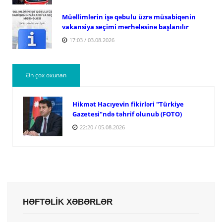
Müəllimlərin işə qəbulu üzrə müsabiqənin
vakansiya seçimi mərhələsinə başlanılır
17:03 / 03.08.2026
Ən çox oxunan
Hikmət Hacıyevin fikirləri "Türkiye
Gazetesi"ndə təhrif olunub (FOTO)
22:20 / 05.08.2026
HƏFTƏLİK XƏBƏRLƏR