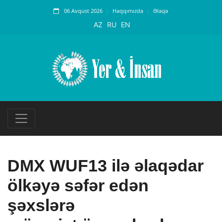
06 Avqust 2026
Haqqımızda
Əlaqə
AZ
RU
EN
DMX WUF13 ilə əlaqədar
ölkəyə səfər edən
şəxslərə