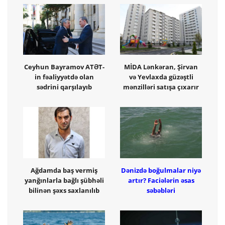
Ceyhun Bayramov ATƏT-
MİDA Lənkəran, Şirvan
in fəaliyyətdə olan
və Yevlaxda güzəştli
sədrini qarşılayıb
mənzilləri satışa çıxarır
Ağdamda baş vermiş
Dənizdə boğulmalar niyə
yanğınlarla bağlı şübhəli
artır? Faciələrin əsas
bilinən şəxs saxlanılıb
səbəbləri