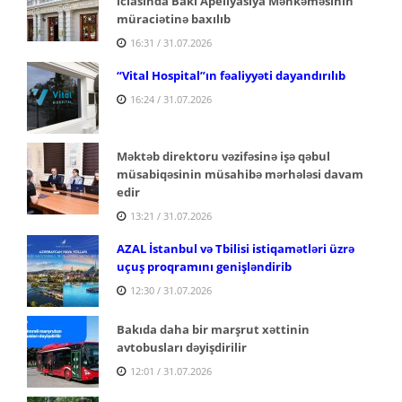
iclasında Bakı Apellyasiya Məhkəməsinin
müraciətinə baxılıb
16:31 / 31.07.2026
“Vital Hospital”ın fəaliyyəti dayandırılıb
16:24 / 31.07.2026
Məktəb direktoru vəzifəsinə işə qəbul
müsabiqəsinin müsahibə mərhələsi davam
edir
13:21 / 31.07.2026
AZAL İstanbul və Tbilisi istiqamətləri üzrə
uçuş proqramını genişləndirib
12:30 / 31.07.2026
Bakıda daha bir marşrut xəttinin
avtobusları dəyişdirilir
12:01 / 31.07.2026