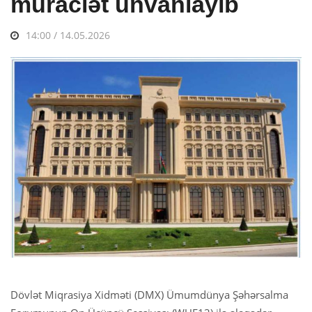
müraciət ünvanlayıb
14:00 / 14.05.2026
Dövlət Miqrasiya Xidməti (DMX) Ümumdünya Şəhərsalma