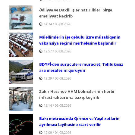
Ədliyyə və Daxili İşlər nazirlikləri birgə
əməliyyat keçirib
14:34 / 05.08.2026
Müəllimlərin işə qəbulu üzrə müsabiqənin
vakansiya seçimi mərhələsinə başlanılır
12:57 / 05.08.2026
BDYPİ-dən sürücülərə müraciət: Təhlükəsiz
ara məsafəsini qoruyun
12:39 / 05.08.2026
Zakir Həsənov HHM bölmələrinin hərbi
infrastrukturuna baxış keçirib
12:14 / 05.08.2026
Bakı metrosunda Qırmızı və Yaşıl xətlərin
ayrılması layihəsinə start verilir
12:09 / 04.08.2026