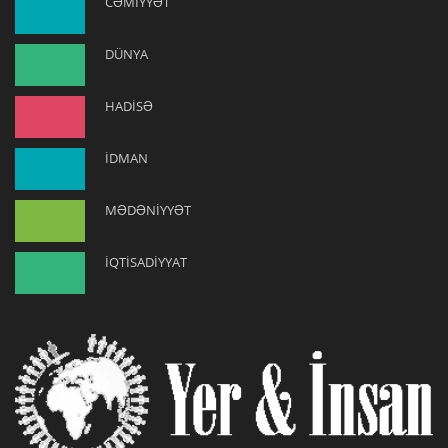
CƏMİYYƏT
DÜNYA
HADİSƏ
İDMAN
MƏDƏNİYYƏT
İQTİSADİYYAT