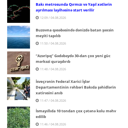
Bakı metrosunda Qırmızı və Yaşıl xətlərin
ayrılması layihəsinə start verilir
12:09 / 04.08.2026
Buzovna qəsəbəsində dənizdə batan şəxsin
meyiti tapılıb
11:50 / 04.08.2026
“Azərişıq” Gədəbəydə 30-dan çox yeni güc
mərkəzi quraşdırıb
11:48 / 04.08.2026
İsveçrənin Federal Xarici İşlər
Departamentinin rəhbəri Bakıda şəhidlərin
xatirəsini anıb
11:47 / 04.08.2026
İsmayıllıda 10 tondan çox çətənə kolu məhv
edilib
11:46 / 04.08.2026