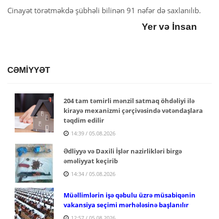
Cinayət törətməkdə şübhəli bilinən 91 nəfər də saxlanılıb.
Yer və İnsan
CƏMİYYƏT
204 tam təmirli mənzil satmaq öhdəliyi ilə
kirayə mexanizmi çərçivəsində vətəndaşlara
təqdim edilir
14:39 / 05.08.2026
Ədliyyə və Daxili İşlər nazirlikləri birgə
əməliyyat keçirib
14:34 / 05.08.2026
Müəllimlərin işə qəbulu üzrə müsabiqənin
vakansiya seçimi mərhələsinə başlanılır
12:57 / 05.08.2026