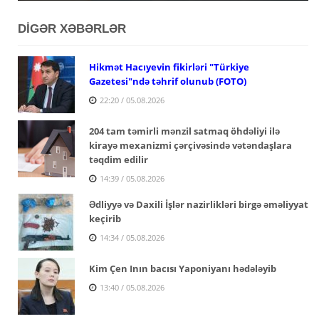
DİGƏR XƏBƏRLƏR
Hikmət Hacıyevin fikirləri "Türkiye
Gazetesi"ndə təhrif olunub (FOTO)
22:20 / 05.08.2026
204 tam təmirli mənzil satmaq öhdəliyi ilə
kirayə mexanizmi çərçivəsində vətəndaşlara
təqdim edilir
14:39 / 05.08.2026
Ədliyyə və Daxili İşlər nazirlikləri birgə əməliyyat
keçirib
14:34 / 05.08.2026
Kim Çen Inın bacısı Yaponiyanı hədələyib
13:40 / 05.08.2026