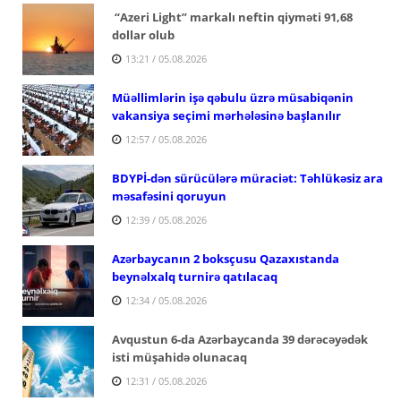
“Azeri Light” markalı neftin qiyməti 91,68
dollar olub
13:21 / 05.08.2026
Müəllimlərin işə qəbulu üzrə müsabiqənin
vakansiya seçimi mərhələsinə başlanılır
12:57 / 05.08.2026
BDYPİ-dən sürücülərə müraciət: Təhlükəsiz ara
məsafəsini qoruyun
12:39 / 05.08.2026
Azərbaycanın 2 boksçusu Qazaxıstanda
beynəlxalq turnirə qatılacaq
12:34 / 05.08.2026
Avqustun 6-da Azərbaycanda 39 dərəcəyədək
isti müşahidə olunacaq
12:31 / 05.08.2026