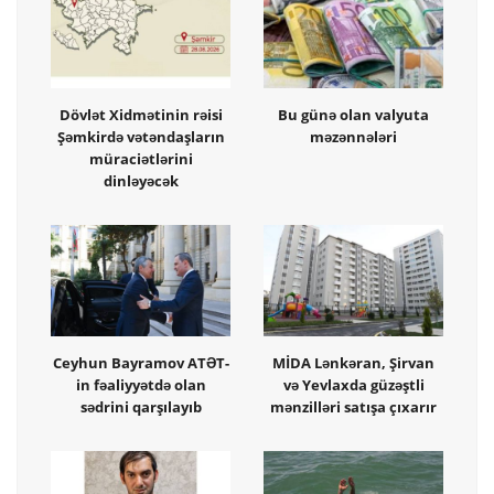
Dövlət Xidmətinin rəisi
Bu günə olan valyuta
Şəmkirdə vətəndaşların
məzənnələri
müraciətlərini
dinləyəcək
Ceyhun Bayramov ATƏT-
MİDA Lənkəran, Şirvan
in fəaliyyətdə olan
və Yevlaxda güzəştli
sədrini qarşılayıb
mənzilləri satışa çıxarır