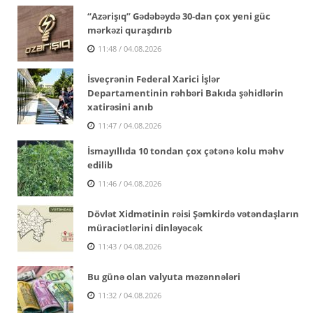
“Azərişıq” Gədəbəydə 30-dan çox yeni güc
mərkəzi quraşdırıb
11:48 / 04.08.2026
İsveçrənin Federal Xarici İşlər
Departamentinin rəhbəri Bakıda şəhidlərin
xatirəsini anıb
11:47 / 04.08.2026
İsmayıllıda 10 tondan çox çətənə kolu məhv
edilib
11:46 / 04.08.2026
Dövlət Xidmətinin rəisi Şəmkirdə vətəndaşların
müraciətlərini dinləyəcək
11:43 / 04.08.2026
Bu günə olan valyuta məzənnələri
11:32 / 04.08.2026