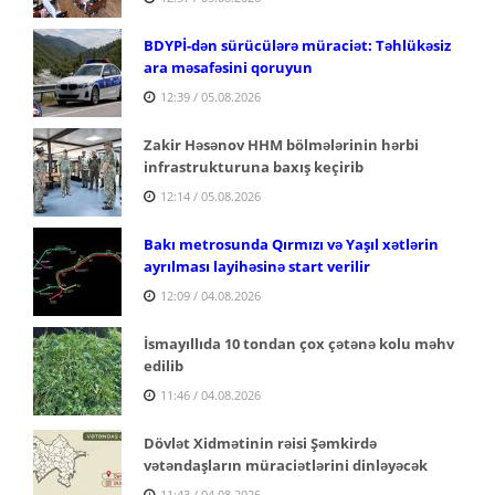
BDYPİ-dən sürücülərə müraciət: Təhlükəsiz
ara məsafəsini qoruyun
12:39 / 05.08.2026
Zakir Həsənov HHM bölmələrinin hərbi
infrastrukturuna baxış keçirib
12:14 / 05.08.2026
Bakı metrosunda Qırmızı və Yaşıl xətlərin
ayrılması layihəsinə start verilir
12:09 / 04.08.2026
İsmayıllıda 10 tondan çox çətənə kolu məhv
edilib
11:46 / 04.08.2026
Dövlət Xidmətinin rəisi Şəmkirdə
vətəndaşların müraciətlərini dinləyəcək
11:43 / 04.08.2026