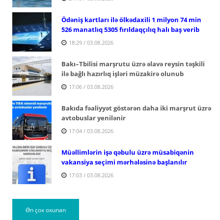
Ödəniş kartları ilə ölkədaxili 1 milyon 74 min
526 manatlıq 5305 fırıldaqçılıq halı baş verib
18:29 / 03.08.2026
Bakı–Tbilisi marşrutu üzrə əlavə reysin təşkili
ilə bağlı hazırlıq işləri müzakirə olunub
17:06 / 03.08.2026
Bakıda fəaliyyət göstərən daha iki marşrut üzrə
avtobuslar yenilənir
17:04 / 03.08.2026
Müəllimlərin işə qəbulu üzrə müsabiqənin
vakansiya seçimi mərhələsinə başlanılır
17:03 / 03.08.2026
Ən çox oxunan