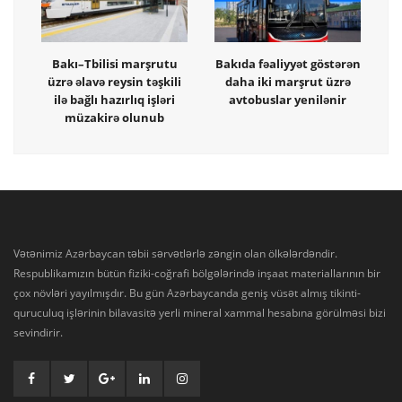
Bakı–Tbilisi marşrutu
Bakıda fəaliyyət göstərən
üzrə əlavə reysin təşkili
daha iki marşrut üzrə
ilə bağlı hazırlıq işləri
avtobuslar yenilənir
müzakirə olunub
Vətənimiz Azərbaycan təbii sərvətlərlə zəngin olan ölkələrdəndir.
Respublikamızın bütün fiziki-coğrafi bölgələrində inşaat materiallarının bir
çox növləri yayılmışdır. Bu gün Azərbaycanda geniş vüsət almış tikinti-
quruculuq işlərinin bilavasitə yerli mineral xammal hesabına görülməsi bizi
sevindirir.