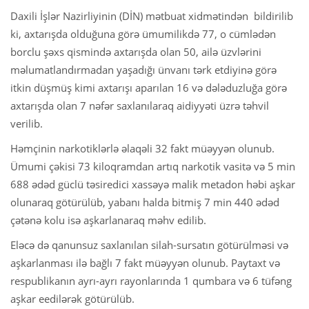
Daxili İşlər Nazirliyinin (DİN) mətbuat xidmətindən bildirilib
ki, axtarışda olduğuna görə ümumilikdə 77, o cümlədən
borclu şəxs qismində axtarışda olan 50, ailə üzvlərini
məlumatlandırmadan yaşadığı ünvanı tərk etdiyinə görə
itkin düşmüş kimi axtarışı aparılan 16 və dələduzluğa görə
axtarışda olan 7 nəfər saxlanılaraq aidiyyəti üzrə təhvil
verilib.
Həmçinin narkotiklərlə əlaqəli 32 fakt müəyyən olunub.
Ümumi çəkisi 73 kiloqramdan artıq narkotik vasitə və 5 min
688 ədəd güclü təsiredici xassəyə malik metadon həbi aşkar
olunaraq götürülüb, yabanı halda bitmiş 7 min 440 ədəd
çətənə kolu isə aşkarlanaraq məhv edilib.
Eləcə də qanunsuz saxlanılan silah-sursatın götürülməsi və
aşkarlanması ilə bağlı 7 fakt müəyyən olunub. Paytaxt və
respublikanın ayrı-ayrı rayonlarında 1 qumbara və 6 tüfəng
aşkar eedilərək götürülüb.