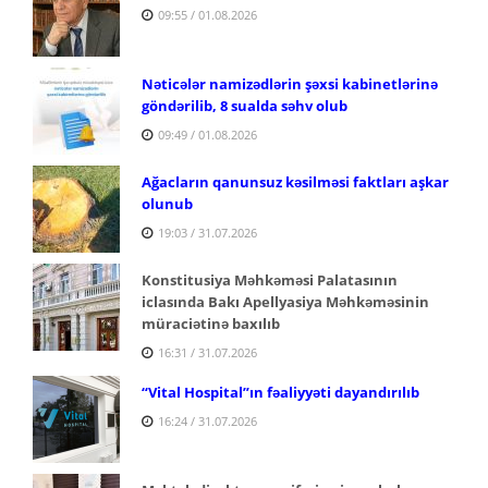
09:55 / 01.08.2026
Nəticələr namizədlərin şəxsi kabinetlərinə
göndərilib, 8 sualda səhv olub
09:49 / 01.08.2026
Ağacların qanunsuz kəsilməsi faktları aşkar
olunub
19:03 / 31.07.2026
Konstitusiya Məhkəməsi Palatasının
iclasında Bakı Apellyasiya Məhkəməsinin
müraciətinə baxılıb
16:31 / 31.07.2026
“Vital Hospital”ın fəaliyyəti dayandırılıb
16:24 / 31.07.2026