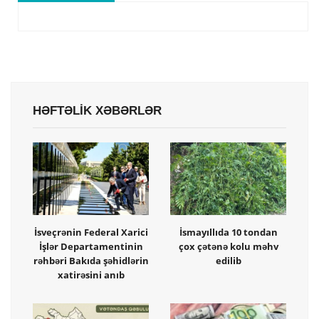
HƏFTƏLİK XƏBƏRLƏR
İsveçrənin Federal Xarici
İsmayıllıda 10 tondan
İşlər Departamentinin
çox çətənə kolu məhv
rəhbəri Bakıda şəhidlərin
edilib
xatirəsini anıb