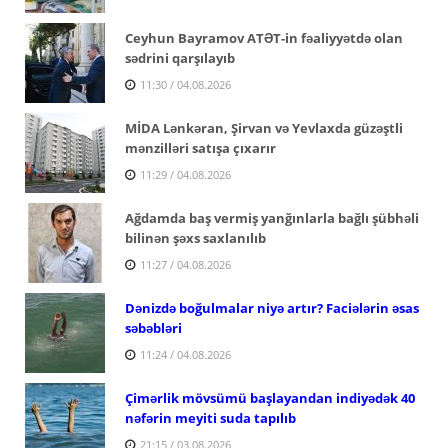
Ceyhun Bayramov ATƏT-in fəaliyyətdə olan
sədrini qarşılayıb
11:30 / 04.08.2026
MİDA Lənkəran, Şirvan və Yevlaxda güzəştli
mənzilləri satışa çıxarır
11:29 / 04.08.2026
Ağdamda baş vermiş yanğınlarla bağlı şübhəli
bilinən şəxs saxlanılıb
11:27 / 04.08.2026
Dənizdə boğulmalar niyə artır? Faciələrin əsas
səbəbləri
11:24 / 04.08.2026
Çimərlik mövsümü başlayandan indiyədək 40
nəfərin meyiti suda tapılıb
21:15 / 03.08.2026