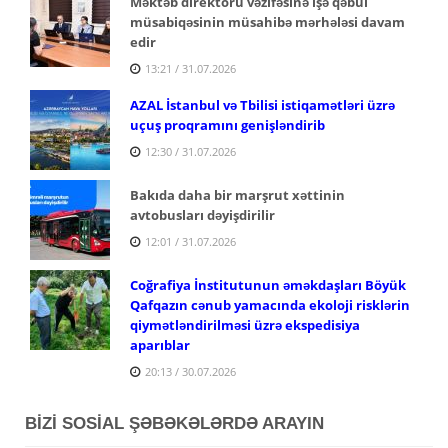
Məktəb direktoru vəzifəsinə işə qəbul
müsabiqəsinin müsahibə mərhələsi davam
edir
13:21 / 31.07.2026
AZAL İstanbul və Tbilisi istiqamətləri üzrə
uçuş proqramını genişləndirib
12:30 / 31.07.2026
Bakıda daha bir marşrut xəttinin
avtobusları dəyişdirilir
12:01 / 31.07.2026
Coğrafiya İnstitutunun əməkdaşları Böyük
Qafqazın cənub yamacında ekoloji risklərin
qiymətləndirilməsi üzrə ekspedisiya
aparıblar
20:13 / 30.07.2026
BİZİ SOSİAL ŞƏBƏKƏLƏRDƏ ARAYIN