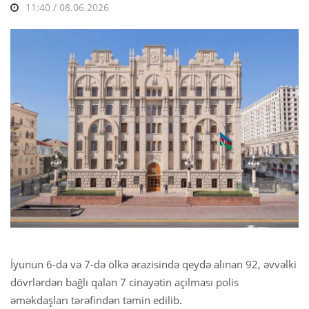
11:40 / 08.06.2026
İyunun 6-da və 7-də ölkə ərazisində qeydə alınan 92, əvvəlki
dövrlərdən bağlı qalan 7 cinayətin açılması polis
əməkdaşları tərəfindən təmin edilib.