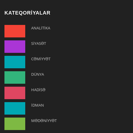
KATEQORİYALAR
ANALİTİKA
SİYASƏT
CƏMİYYƏT
DÜNYA
HADİSƏ
İDMAN
MƏDƏNİYYƏT