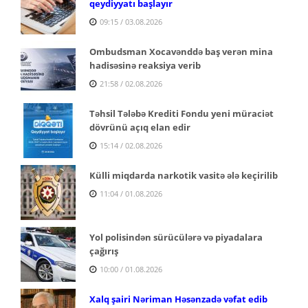
qeydiyyatı başlayır
09:15 / 03.08.2026
Ombudsman Xocavənddə baş verən mina
hadisəsinə reaksiya verib
21:58 / 02.08.2026
Təhsil Tələbə Krediti Fondu yeni müraciət
dövrünü açıq elan edir
15:14 / 02.08.2026
Külli miqdarda narkotik vasitə ələ keçirilib
11:04 / 01.08.2026
Yol polisindən sürücülərə və piyadalara
çağırış
10:00 / 01.08.2026
Xalq şairi Nəriman Həsənzadə vəfat edib