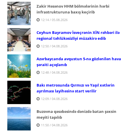
Zakir Həsənov HHM bölmələrinin hərbi
infrastrukturuna baxış keçirib
12:14 / 05.08.2026
Ceyhun Bayramov İsveçrənin XİN rəhbəri ilə
regional təhlükəsizliyi müzakirə edib
12:50 / 04.08.2026
Azərbaycanda avqustun 5-nə gözlənilən hava
şəraiti açıqlanıb
12:48 / 04.08.2026
Bakı metrosunda Qırmızı və Yaşıl xətlərin
ayrılması layihəsinə start verilir
12:09 / 04.08.2026
Buzovna qəsəbəsində dənizdə batan şəxsin
meyiti tapılıb
11:50 / 04.08.2026