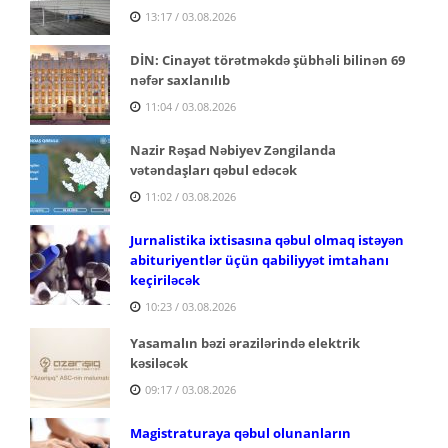
13:17 / 03.08.2026
DİN: Cinayət törətməkdə şübhəli bilinən 69
nəfər saxlanılıb
11:04 / 03.08.2026
Nazir Rəşad Nəbiyev Zəngilanda
vətəndaşları qəbul edəcək
11:02 / 03.08.2026
Jurnalistika ixtisasına qəbul olmaq istəyən
abituriyentlər üçün qabiliyyət imtahanı
keçiriləcək
10:23 / 03.08.2026
Yasamalın bəzi ərazilərində elektrik
kəsiləcək
09:17 / 03.08.2026
Magistraturaya qəbul olunanların