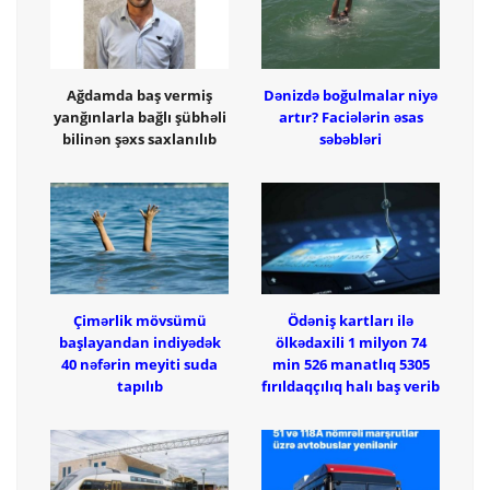
Ağdamda baş vermiş
Dənizdə boğulmalar niyə
yanğınlarla bağlı şübhəli
artır? Faciələrin əsas
bilinən şəxs saxlanılıb
səbəbləri
Çimərlik mövsümü
Ödəniş kartları ilə
başlayandan indiyədək
ölkədaxili 1 milyon 74
40 nəfərin meyiti suda
min 526 manatlıq 5305
tapılıb
fırıldaqçılıq halı baş verib