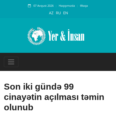
07 Avqust 2026
Haqqımızda
Əlaqə
AZ
RU
EN
Son iki gündə 99
cinayətin açılması təmin
olunub