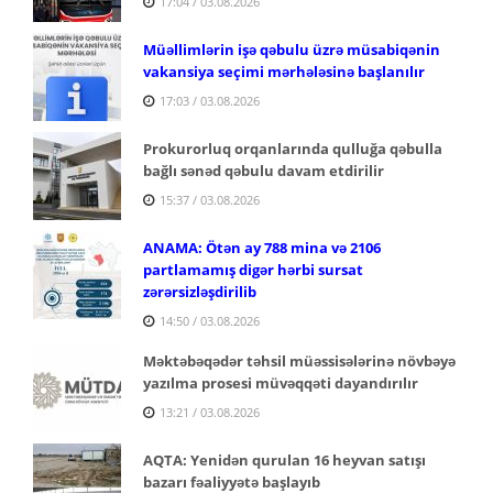
17:04 / 03.08.2026
Müəllimlərin işə qəbulu üzrə müsabiqənin
vakansiya seçimi mərhələsinə başlanılır
17:03 / 03.08.2026
Prokurorluq orqanlarında qulluğa qəbulla
bağlı sənəd qəbulu davam etdirilir
15:37 / 03.08.2026
ANAMA: Ötən ay 788 mina və 2106
partlamamış digər hərbi sursat
zərərsizləşdirilib
14:50 / 03.08.2026
Məktəbəqədər təhsil müəssisələrinə növbəyə
yazılma prosesi müvəqqəti dayandırılır
13:21 / 03.08.2026
AQTA: Yenidən qurulan 16 heyvan satışı
bazarı fəaliyyətə başlayıb