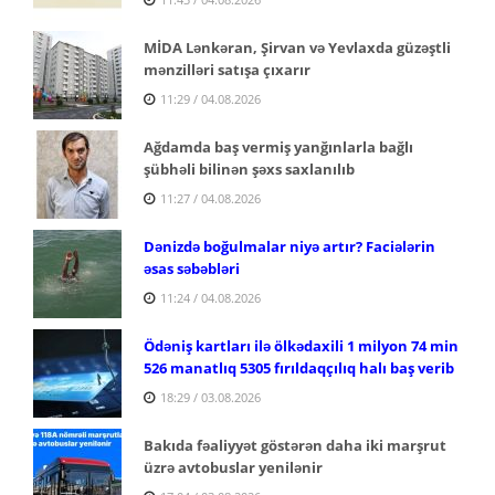
MİDA Lənkəran, Şirvan və Yevlaxda güzəştli
mənzilləri satışa çıxarır
11:29 / 04.08.2026
Ağdamda baş vermiş yanğınlarla bağlı
şübhəli bilinən şəxs saxlanılıb
11:27 / 04.08.2026
Dənizdə boğulmalar niyə artır? Faciələrin
əsas səbəbləri
11:24 / 04.08.2026
Ödəniş kartları ilə ölkədaxili 1 milyon 74 min
526 manatlıq 5305 fırıldaqçılıq halı baş verib
18:29 / 03.08.2026
Bakıda fəaliyyət göstərən daha iki marşrut
üzrə avtobuslar yenilənir