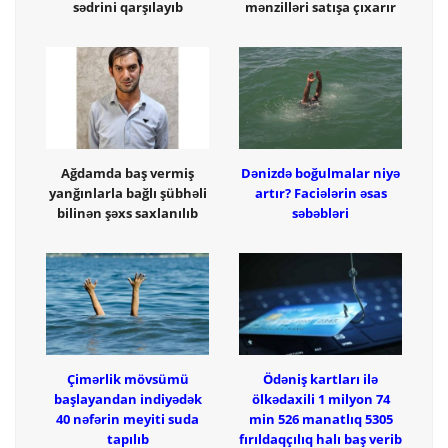
sədrini qarşılayıb
mənzilləri satışa çıxarır
Ağdamda baş vermiş
Dənizdə boğulmalar niyə
yanğınlarla bağlı şübhəli
artır? Faciələrin əsas
bilinən şəxs saxlanılıb
səbəbləri
Çimərlik mövsümü
Ödəniş kartları ilə
başlayandan indiyədək
ölkədaxili 1 milyon 74
40 nəfərin meyiti suda
min 526 manatlıq 5305
tapılıb
fırıldaqçılıq halı baş verib