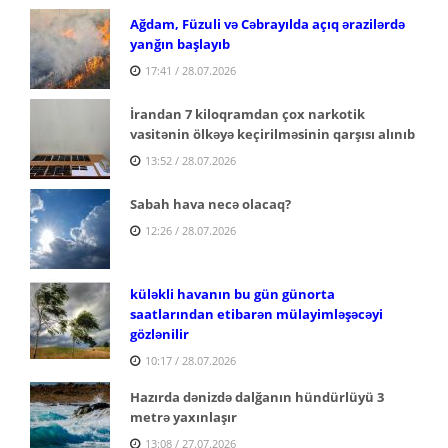
Ağdam, Füzuli və Cəbrayılda açıq ərazilərdə
yanğın başlayıb
17:41 / 28.07.2026
İrandan 7 kiloqramdan çox narkotik
vasitənin ölkəyə keçirilməsinin qarşısı alınıb
13:52 / 28.07.2026
Sabah hava necə olacaq?
12:26 / 28.07.2026
küləkli havanın bu gün günorta
saatlarından etibarən mülayimləşəcəyi
gözlənilir
10:17 / 28.07.2026
Hazırda dənizdə dalğanın hündürlüyü 3
metrə yaxınlaşır
13:08 / 27.07.2026