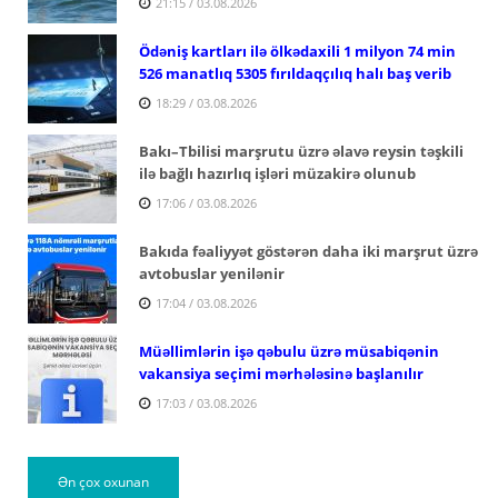
21:15 / 03.08.2026
Ödəniş kartları ilə ölkədaxili 1 milyon 74 min
526 manatlıq 5305 fırıldaqçılıq halı baş verib
18:29 / 03.08.2026
Bakı–Tbilisi marşrutu üzrə əlavə reysin təşkili
ilə bağlı hazırlıq işləri müzakirə olunub
17:06 / 03.08.2026
Bakıda fəaliyyət göstərən daha iki marşrut üzrə
avtobuslar yenilənir
17:04 / 03.08.2026
Müəllimlərin işə qəbulu üzrə müsabiqənin
vakansiya seçimi mərhələsinə başlanılır
17:03 / 03.08.2026
Ən çox oxunan