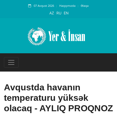
07 Avqust 2026
Haqqımızda
Əlaqə
AZ
RU
EN
Avqustda havanın
temperaturu yüksək
olacaq - AYLIQ PROQNOZ