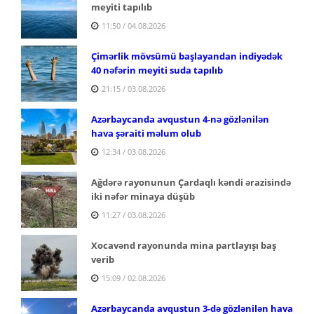
meyiti tapılıb
11:50 / 04.08.2026
Çimərlik mövsümü başlayandan indiyədək
40 nəfərin meyiti suda tapılıb
21:15 / 03.08.2026
Azərbaycanda avqustun 4-nə gözlənilən
hava şəraiti məlum olub
12:34 / 03.08.2026
Ağdərə rayonunun Çardaqlı kəndi ərazisində
iki nəfər minaya düşüb
11:27 / 03.08.2026
Xocavənd rayonunda mina partlayışı baş
verib
15:09 / 02.08.2026
Azərbaycanda avqustun 3-də gözlənilən hava