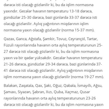
dərəcə isti olacağı gözlənilir ki, bu da iqlim normasına
yaxındır. Gecələr havanın temperaturu 13-18 dərəcə,
gündüzlər 25-30 dərəcə, bəzi günlərdə 33-37 dərəcə isti
olacağı gözlənilir. Aylıq yağıntının miqdarının iqlim
normasına yaxın olacağı gözlənilir (norma 15-37 mm).
Qazax, Gəncə, Ağstafa, Şəmkir, Tovuz, Ceyrançöl, Tərtər,
Füzuli rayonlarında havanın orta aylıq temperaturunun 25-
27 dərəcə isti olacağı gözlənilir ki, bu da iqlim normasına
yaxın və bir qədər yüksəkdir. Gecələr havanın temperaturu
21-26 dərəcə, gündüzlər 29-34 dərəcə, bəzi günlərində 37-
41 dərəcə isti olacağı gözlənilir. Aylıq yağıntının miqdarının
iqlim normasına yaxın olacağı gözlənilir (norma 19-27 mm).
Balakən, Zaqatala, Qax, Şəki, Oğuz, Qəbələ, İsmayıllı, Ağsu,
Şamaxı, Siyəzən, Şabran, Xızı, Quba, Xaçmaz, Qusar
rayonlarında havanın orta aylıq temperaturunun 23-26
dərəcə isti olacağı gözlənilir ki, bu da iqlim normasına yaxın