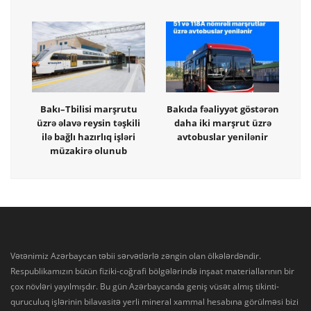
Bakı–Tbilisi marşrutu
Bakıda fəaliyyət göstərən
üzrə əlavə reysin təşkili
daha iki marşrut üzrə
ilə bağlı hazırlıq işləri
avtobuslar yenilənir
müzakirə olunub
Vətənimiz Azərbaycan təbii sərvətlərlə zəngin olan ölkələrdəndir.
Respublikamızın bütün fiziki-coğrafi bölgələrində inşaat materiallarının bir
çox növləri yayılmışdır. Bu gün Azərbaycanda geniş vüsət almış tikinti-
quruculuq işlərinin bilavasitə yerli mineral xammal hesabına görülməsi bizi