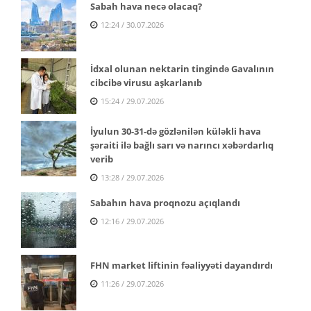
Sabah hava necə olacaq?
12:24 / 30.07.2026
İdxal olunan nektarin tingində Gavalının
cibcibə virusu aşkarlanıb
15:24 / 29.07.2026
İyulun 30-31-də gözlənilən küləkli hava
şəraiti ilə bağlı sarı və narıncı xəbərdarlıq
verib
13:28 / 29.07.2026
Sabahın hava proqnozu açıqlandı
12:16 / 29.07.2026
FHN market liftinin fəaliyyəti dayandırdı
11:26 / 29.07.2026