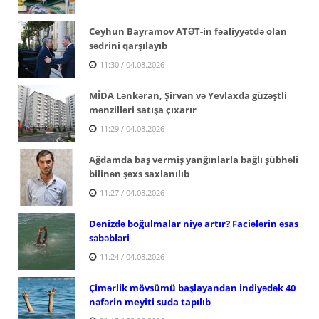
Ceyhun Bayramov ATƏT-in fəaliyyətdə olan
sədrini qarşılayıb
11:30 / 04.08.2026
MİDA Lənkəran, Şirvan və Yevlaxda güzəştli
mənzilləri satışa çıxarır
11:29 / 04.08.2026
Ağdamda baş vermiş yanğınlarla bağlı şübhəli
bilinən şəxs saxlanılıb
11:27 / 04.08.2026
Dənizdə boğulmalar niyə artır? Faciələrin əsas
səbəbləri
11:24 / 04.08.2026
Çimərlik mövsümü başlayandan indiyədək 40
nəfərin meyiti suda tapılıb