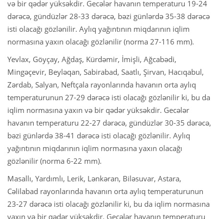
və bir qədər yüksəkdir. Gecələr havanın temperaturu 19-24
dərəcə, gündüzlər 28-33 dərəcə, bəzi günlərdə 35-38 dərəcə
isti olacağı gözlənilir. Aylıq yağıntının miqdarının iqlim
normasına yaxın olacağı gözlənilir (norma 27-116 mm).
Yevlax, Göyçay, Ağdaş, Kürdəmir, İmişli, Ağcabədi,
Mingəçevir, Beyləqan, Sabirabad, Saatlı, Şirvan, Hacıqabul,
Zərdab, Salyan, Neftçala rayonlarında havanın orta aylıq
temperaturunun 27-29 dərəcə isti olacağı gözlənilir ki, bu da
iqlim normasına yaxın və bir qədər yüksəkdir. Gecələr
havanın temperaturu 22-27 dərəcə, gündüzlər 30-35 dərəcə,
bəzi günlərdə 38-41 dərəcə isti olacağı gözlənilir. Aylıq
yağıntının miqdarının iqlim normasına yaxın olacağı
gözlənilir (norma 6-22 mm).
Masallı, Yardımlı, Lerik, Lənkəran, Biləsuvar, Astara,
Cəlilabad rayonlarında havanın orta aylıq temperaturunun
23-27 dərəcə isti olacağı gözlənilir ki, bu da iqlim normasına
yaxın və bir qədər yüksəkdir. Gecələr havanın temperaturu