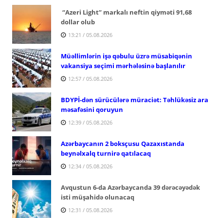
“Azeri Light” markalı neftin qiyməti 91,68
dollar olub
13:21 / 05.08.2026
Müəllimlərin işə qəbulu üzrə müsabiqənin
vakansiya seçimi mərhələsinə başlanılır
12:57 / 05.08.2026
BDYPİ-dən sürücülərə müraciət: Təhlükəsiz ara
məsafəsini qoruyun
12:39 / 05.08.2026
Azərbaycanın 2 boksçusu Qazaxıstanda
beynəlxalq turnirə qatılacaq
12:34 / 05.08.2026
Avqustun 6-da Azərbaycanda 39 dərəcəyədək
isti müşahidə olunacaq
12:31 / 05.08.2026