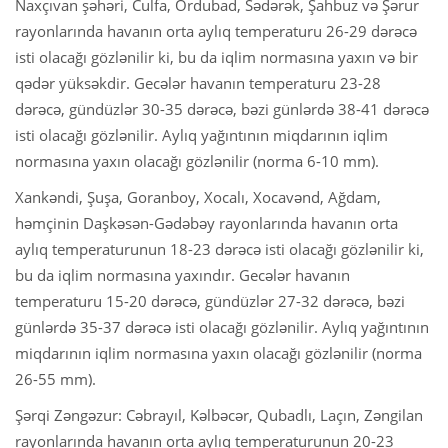
Naxçıvan şəhəri, Culfa, Ordubad, Sədərək, Şahbuz və Şərur
rayonlarında havanın orta aylıq temperaturu 26-29 dərəcə
isti olacağı gözlənilir ki, bu da iqlim normasına yaxın və bir
qədər yüksəkdir. Gecələr havanın temperaturu 23-28
dərəcə, gündüzlər 30-35 dərəcə, bəzi günlərdə 38-41 dərəcə
isti olacağı gözlənilir. Aylıq yağıntının miqdarının iqlim
normasına yaxın olacağı gözlənilir (norma 6-10 mm).
Xankəndi, Şuşa, Goranboy, Xocalı, Xocavənd, Ağdam,
həmçinin Daşkəsən-Gədəbəy rayonlarında havanın orta
aylıq temperaturunun 18-23 dərəcə isti olacağı gözlənilir ki,
bu da iqlim normasına yaxındır. Gecələr havanın
temperaturu 15-20 dərəcə, gündüzlər 27-32 dərəcə, bəzi
günlərdə 35-37 dərəcə isti olacağı gözlənilir. Aylıq yağıntının
miqdarının iqlim normasına yaxın olacağı gözlənilir (norma
26-55 mm).
Şərqi Zəngəzur: Cəbrayıl, Kəlbəcər, Qubadlı, Laçın, Zəngilan
rayonlarında havanın orta aylıq temperaturunun 20-23