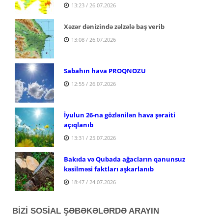
13:23 / 26.07.2026
Xəzər dənizində zəlzələ baş verib
13:08 / 26.07.2026
Sabahın hava PROQNOZU
12:55 / 26.07.2026
İyulun 26-na gözlənilən hava şəraiti
açıqlanıb
13:31 / 25.07.2026
Bakıda və Qubada ağacların qanunsuz
kəsilməsi faktları aşkarlanıb
18:47 / 24.07.2026
BİZİ SOSİAL ŞƏBƏKƏLƏRDƏ ARAYIN