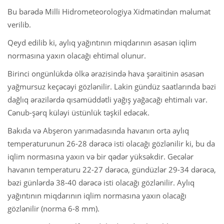
Bu barədə Milli Hidrometeorologiya Xidmətindən məlumat
verilib.
Qeyd edilib ki, aylıq yağıntının miqdarının əsasən iqlim
normasına yaxın olacağı ehtimal olunur.
Birinci ongünlükdə ölkə ərazisində hava şəraitinin əsasən
yağmursuz keçəcəyi gözlənilir. Lakin gündüz saatlarında bəzi
dağlıq ərazilərdə qısamüddətli yağış yağacağı ehtimalı var.
Cənub-şərq küləyi üstünlük təşkil edəcək.
Bakıda və Abşeron yarımadasında havanın orta aylıq
temperaturunun 26-28 dərəcə isti olacağı gözlənilir ki, bu da
iqlim normasına yaxın və bir qədər yüksəkdir. Gecələr
havanın temperaturu 22-27 dərəcə, gündüzlər 29-34 dərəcə,
bəzi günlərdə 38-40 dərəcə isti olacağı gözlənilir. Aylıq
yağıntının miqdarının iqlim normasına yaxın olacağı
gözlənilir (norma 6-8 mm).