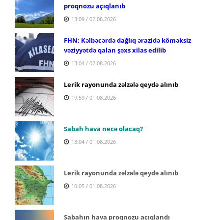
proqnozu açıqlanıb
13:09 / 02.08.2026
FHN: Kəlbəcərdə dağlıq ərazidə köməksiz
vəziyyətdə qalan şəxs xilas edilib
13:04 / 02.08.2026
Lerik rayonunda zəlzələ qeydə alınıb
19:59 / 01.08.2026
Sabah hava necə olacaq?
13:04 / 01.08.2026
Lerik rayonunda zəlzələ qeydə alınıb
10:05 / 01.08.2026
Sabahın hava proqnozu açıqlandı