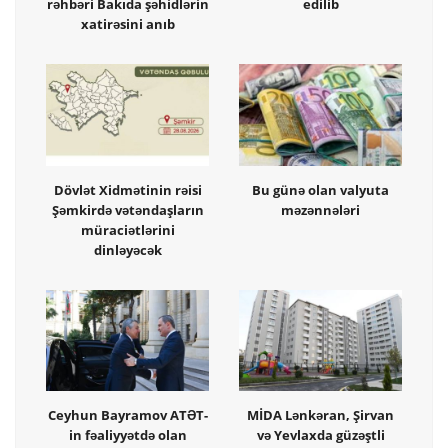
rəhbəri Bakıda şəhidlərin
edilib
xatirəsini anıb
Dövlət Xidmətinin rəisi
Bu günə olan valyuta
Şəmkirdə vətəndaşların
məzənnələri
müraciətlərini
dinləyəcək
Ceyhun Bayramov ATƏT-
MİDA Lənkəran, Şirvan
in fəaliyyətdə olan
və Yevlaxda güzəştli