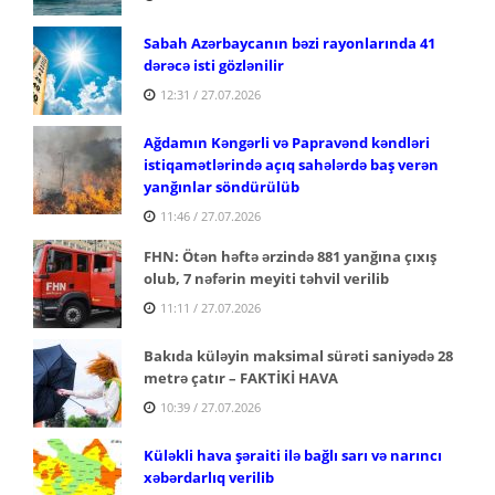
Sabah Azərbaycanın bəzi rayonlarında 41
dərəcə isti gözlənilir
12:31 / 27.07.2026
Ağdamın Kəngərli və Papravənd kəndləri
istiqamətlərində açıq sahələrdə baş verən
yanğınlar söndürülüb
11:46 / 27.07.2026
FHN: Ötən həftə ərzində 881 yanğına çıxış
olub, 7 nəfərin meyiti təhvil verilib
11:11 / 27.07.2026
Bakıda küləyin maksimal sürəti saniyədə 28
metrə çatır – FAKTİKİ HAVA
10:39 / 27.07.2026
Küləkli hava şəraiti ilə bağlı sarı və narıncı
xəbərdarlıq verilib