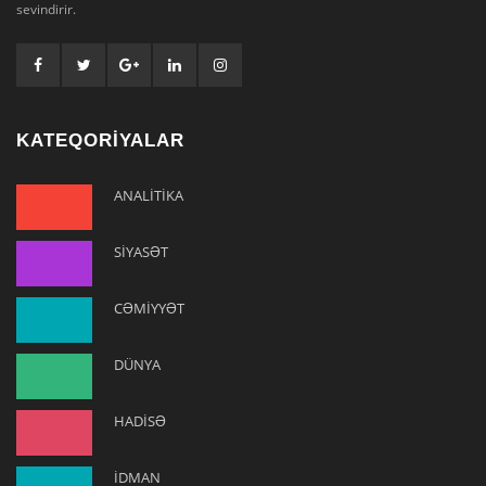
sevindirir.
KATEQORİYALAR
ANALİTİKA
SİYASƏT
CƏMİYYƏT
DÜNYA
HADİSƏ
İDMAN