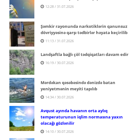
12:28 / 31.07.2026
Şəmkir rayonunda narkotiklərin qanunsuz
dövriyyəsinə qarşı tədbirlər həyata keçirilib
11:13 / 31.07.2026
Landşaftla bağlı çöl tədqiqatları davam edir
16:19 / 30.07.2026
Mərdəkan qəsəbəsində dənizdə batan
yeniyetmənin meyiti tapılıb
14:34 / 30.07.2026
Avqust ayında havanın orta aylıq
temperaturunun iqlim normasına yaxın
olacağı gözlənilir
14:10 / 30.07.2026