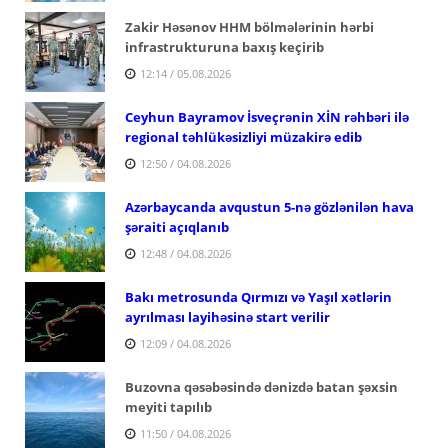
Zakir Həsənov HHM bölmələrinin hərbi
infrastrukturuna baxış keçirib
12:14 / 05.08.2026
Ceyhun Bayramov İsveçrənin XİN rəhbəri ilə
regional təhlükəsizliyi müzakirə edib
12:50 / 04.08.2026
Azərbaycanda avqustun 5-nə gözlənilən hava
şəraiti açıqlanıb
12:48 / 04.08.2026
Bakı metrosunda Qırmızı və Yaşıl xətlərin
ayrılması layihəsinə start verilir
12:09 / 04.08.2026
Buzovna qəsəbəsində dənizdə batan şəxsin
meyiti tapılıb
11:50 / 04.08.2026