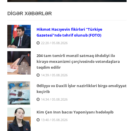
DİGƏR XƏBƏRLƏR
Hikmət Hacıyevin fikirləri "Türkiye
Gazetesi"ndə təhrif olunub (FOTO)
22:20 / 05.08.2026
204 tam təmirli mənzil satmaq öhdəliyi ilə
kirayə mexanizmi çərçivəsində vətəndaşlara
təqdim edilir
14:39 / 05.08.2026
Ədliyyə və Daxili İşlər nazirlikləri birgə əməliyyat
keçirib
14:34 / 05.08.2026
Kim Çen Inın bacısı Yaponiyanı hədələyib
13:40 / 05.08.2026