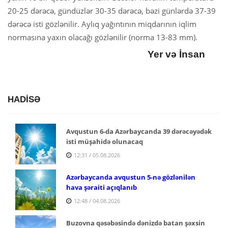
20-25 dərəcə, gündüzlər 30-35 dərəcə, bəzi günlərdə 37-39
dərəcə isti gözlənilir. Aylıq yağıntının miqdarının iqlim
normasına yaxın olacağı gözlənilir (norma 13-83 mm).
Yer və İnsan
HADİSƏ
Avqustun 6-da Azərbaycanda 39 dərəcəyədək
isti müşahidə olunacaq
12:31 / 05.08.2026
Azərbaycanda avqustun 5-nə gözlənilən
hava şəraiti açıqlanıb
12:48 / 04.08.2026
Buzovna qəsəbəsində dənizdə batan şəxsin