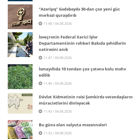
“Azərişıq” Gədəbəydə 30-dan çox yeni güc
mərkəzi quraşdırıb
11:48 / 04.08.2026
İsveçrənin Federal Xarici İşlər
Departamentinin rəhbəri Bakıda şəhidlərin
xatirəsini anıb
11:47 / 04.08.2026
İsmayıllıda 10 tondan çox çətənə kolu məhv
edilib
11:46 / 04.08.2026
Dövlət Xidmətinin rəisi Şəmkirdə vətəndaşların
müraciətlərini dinləyəcək
11:43 / 04.08.2026
Bu günə olan valyuta məzənnələri
11:32 / 04.08.2026