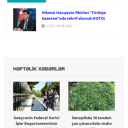
Hikmət Hacıyevin fikirləri "Türkiye
Gazetesi"ndə təhrif olunub (FOTO)
22:20 / 05.08.2026
HƏFTƏLİK XƏBƏRLƏR
İsveçrənin Federal Xarici
İsmayıllıda 10 tondan
İşlər Departamentinin
çox çətənə kolu məhv