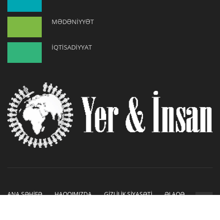
MƏDƏNİYYƏT
İQTİSADİYYAT
ANA SƏHİFƏ
HAQQIMIZDA
GİZLİLİK SİYASƏTİ
ƏLAQƏ
Copyright © 2019-2026. Sayt İnetLAB tərəfindən hazırlanmışdır.