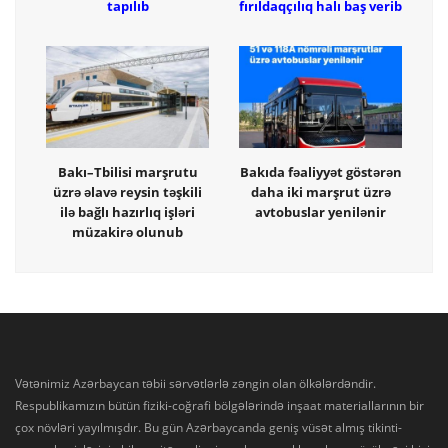
tapılıb
fırıldaqçılıq halı baş verib
Bakı–Tbilisi marşrutu
Bakıda fəaliyyət göstərən
üzrə əlavə reysin təşkili
daha iki marşrut üzrə
ilə bağlı hazırlıq işləri
avtobuslar yenilənir
müzakirə olunub
Vətənimiz Azərbaycan təbii sərvətlərlə zəngin olan ölkələrdəndir.
Respublikamızın bütün fiziki-coğrafi bölgələrində inşaat materiallarının bir
çox növləri yayılmışdır. Bu gün Azərbaycanda geniş vüsət almış tikinti-