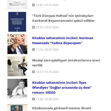
12:45 / 07.07.2026
“Türk Dünyası Həftəsi”nin iştirakçıları
Xankəndi Bəyannaməsini qəbul ediblər
20:29 / 03.07.2026
Kitablar səltənətinin inciləri: Nəriman
Həsənzadə “Yadına düşəcəyəm”
11:16 / 02.07.2026
Musiqi üzrə qabiliyyət imtahanlarına start
verilib
18:12 / 01.07.2026
Kitablar səltənətinin inciləri: İlyas
Əfəndiyev
“Dağlar arxasında üç dost”
romanı -VIDEO
11:48 / 30.06.2026
Kitabxanada görkəmli memar Əcəmi