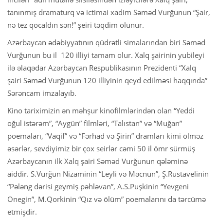
tanınmış dramaturq və ictimai xadim Səməd Vurğunun “Şair,
nə tez qocaldın sən!” şeiri təqdim olunur.
Azərbaycan ədəbiyyatının qüdrətli simalarından biri Səməd
Vurğunun bu il 120 illiyi tamam olur. Xalq şairinin yubileyi
ilə əlaqədar Azərbaycan Respublikasının Prezidenti “Xalq
şairi Səməd Vurğunun 120 illiyinin qeyd edilməsi haqqında”
Sərəncam imzalayıb.
Kino tariximizin ən məhşur kinofilmlərindən olan “Yeddi
oğul istərəm”, “Aygün” filmləri, “Talıstan” və “Muğan”
poemaları, “Vaqif” və “Fərhad və Şirin” dramları kimi ölməz
əsərlər, sevdiyimiz bir çox seirlər cəmi 50 il ömr sürmüş
Azərbaycanın ilk Xalq şairi Səməd Vurğunun qələminə
aiddir. S.Vurğun Nizaminin “Leyli və Məcnun”, Ş.Rustavelinin
“Pələng dərisi geymiş pəhləvan”, A.S.Puşkinin “Yevgeni
Onegin”, M.Qorkinin “Qız və ölüm” poemalarını da tərcümə
etmişdir.