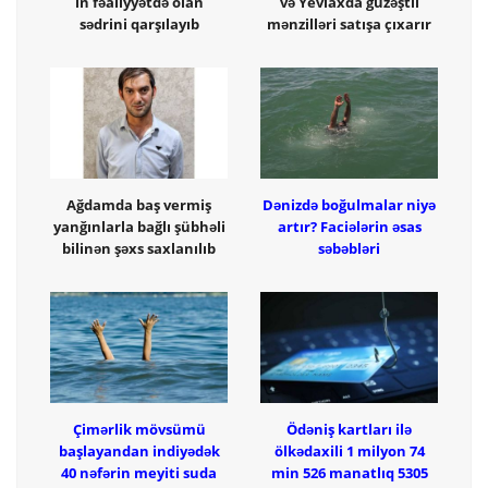
in fəaliyyətdə olan
və Yevlaxda güzəştli
sədrini qarşılayıb
mənzilləri satışa çıxarır
Ağdamda baş vermiş
Dənizdə boğulmalar niyə
yanğınlarla bağlı şübhəli
artır? Faciələrin əsas
bilinən şəxs saxlanılıb
səbəbləri
Çimərlik mövsümü
Ödəniş kartları ilə
başlayandan indiyədək
ölkədaxili 1 milyon 74
40 nəfərin meyiti suda
min 526 manatlıq 5305