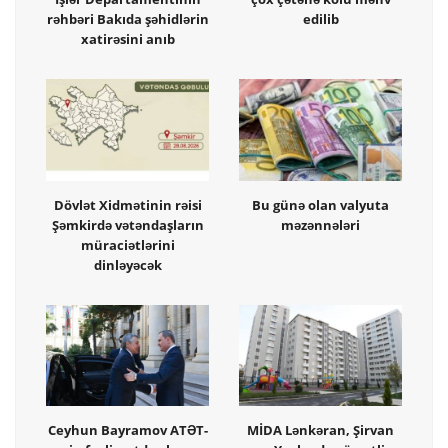
rəhbəri Bakıda şəhidlərin
edilib
xatirəsini anıb
Dövlət Xidmətinin rəisi
Bu günə olan valyuta
Şəmkirdə vətəndaşların
məzənnələri
müraciətlərini
dinləyəcək
Ceyhun Bayramov ATƏT-
MİDA Lənkəran, Şirvan