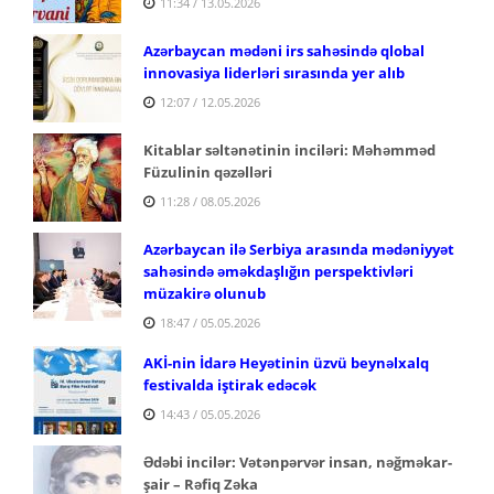
11:34 / 13.05.2026
Azərbaycan mədəni irs sahəsində qlobal
innovasiya liderləri sırasında yer alıb
12:07 / 12.05.2026
Kitablar səltənətinin inciləri: Məhəmməd
Füzulinin qəzəlləri
11:28 / 08.05.2026
Azərbaycan ilə Serbiya arasında mədəniyyət
sahəsində əməkdaşlığın perspektivləri
müzakirə olunub
18:47 / 05.05.2026
AKİ-nin İdarə Heyətinin üzvü beynəlxalq
festivalda iştirak edəcək
14:43 / 05.05.2026
Ədəbi incilər: Vətənpərvər insan,
nəğməkar-
şair – Rəfiq Zəka