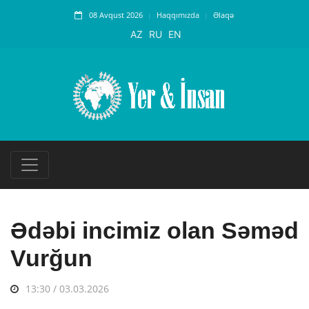
08 Avqust 2026
Haqqımızda
Əlaqə
AZ
RU
EN
Ədəbi incimiz olan Səməd
Vurğun
13:30 / 03.03.2026