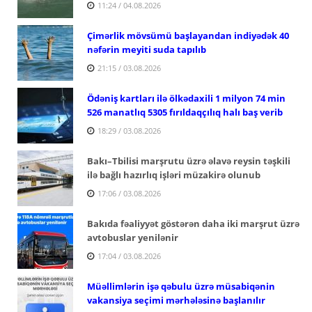
11:24 / 04.08.2026
Çimərlik mövsümü başlayandan indiyədək 40
nəfərin meyiti suda tapılıb
21:15 / 03.08.2026
Ödəniş kartları ilə ölkədaxili 1 milyon 74 min
526 manatlıq 5305 fırıldaqçılıq halı baş verib
18:29 / 03.08.2026
Bakı–Tbilisi marşrutu üzrə əlavə reysin təşkili
ilə bağlı hazırlıq işləri müzakirə olunub
17:06 / 03.08.2026
Bakıda fəaliyyət göstərən daha iki marşrut üzrə
avtobuslar yenilənir
17:04 / 03.08.2026
Müəllimlərin işə qəbulu üzrə müsabiqənin
vakansiya seçimi mərhələsinə başlanılır