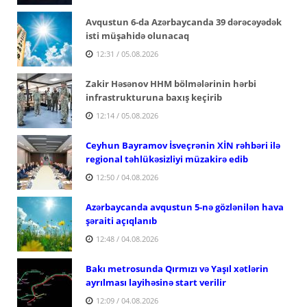
Avqustun 6-da Azərbaycanda 39 dərəcəyədək
isti müşahidə olunacaq
12:31 / 05.08.2026
Zakir Həsənov HHM bölmələrinin hərbi
infrastrukturuna baxış keçirib
12:14 / 05.08.2026
Ceyhun Bayramov İsveçrənin XİN rəhbəri ilə
regional təhlükəsizliyi müzakirə edib
12:50 / 04.08.2026
Azərbaycanda avqustun 5-nə gözlənilən hava
şəraiti açıqlanıb
12:48 / 04.08.2026
Bakı metrosunda Qırmızı və Yaşıl xətlərin
ayrılması layihəsinə start verilir
12:09 / 04.08.2026