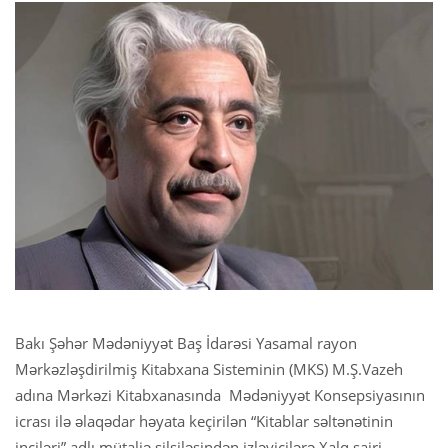
Bakı Şəhər Mədəniyyət Baş İdarəsi Yasamal rayon
Mərkəzləşdirilmiş Kitabxana Sisteminin (MKS) M.Ş.Vazeh
adına Mərkəzi Kitabxanasında Mədəniyyət Konsepsiyasının
icrası ilə əlaqədar həyata keçirilən “Kitablar səltənətinin
inciləri” adlı mütaliə silsiləsindən izləyicilərə Xalq şairi,