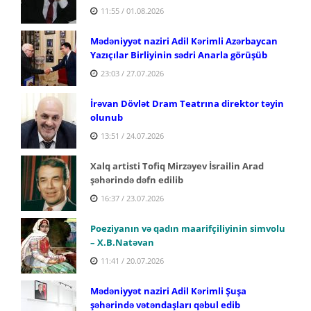
11:55 / 01.08.2026
Mədəniyyət naziri Adil Kərimli Azərbaycan
Yazıçılar Birliyinin sədri Anarla görüşüb
23:03 / 27.07.2026
İrəvan Dövlət Dram Teatrına direktor təyin
olunub
13:51 / 24.07.2026
Xalq artisti Tofiq Mirzəyev İsrailin Arad
şəhərində dəfn edilib
16:37 / 23.07.2026
Poeziyanın və qadın maarifçiliyinin simvolu
– X.B.Natəvan
11:41 / 20.07.2026
Mədəniyyət naziri Adil Kərimli Şuşa
şəhərində vətəndaşları qəbul edib