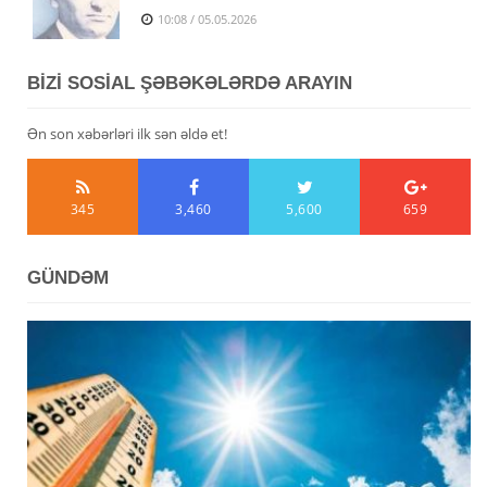
10:08 / 05.05.2026
BİZİ SOSİAL ŞƏBƏKƏLƏRDƏ ARAYIN
Ən son xəbərləri ilk sən əldə et!
345
3,460
5,600
659
GÜNDƏM