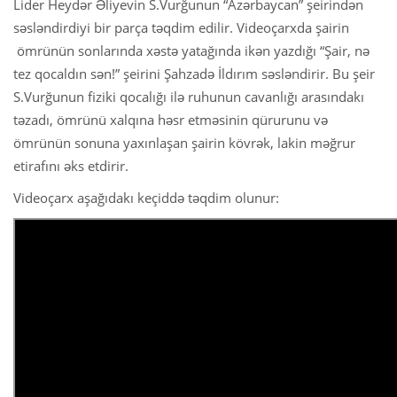
Lider Heydər Əliyevin S.Vurğunun “Azərbaycan” şeirindən
səsləndirdiyi bir parça təqdim edilir. Videoçarxda şairin
ömrünün sonlarında xəstə yatağında ikən yazdığı “Şair, nə
tez qocaldın sən!” şeirini Şahzadə İldırım səsləndirir. Bu şeir
S.Vurğunun fiziki qocalığı ilə ruhunun cavanlığı arasındakı
təzadı, ömrünü xalqına həsr etməsinin qürurunu və
ömrünün sonuna yaxınlaşan şairin kövrək, lakin məğrur
etirafını əks etdirir.
Videoçarx aşağıdakı keçiddə təqdim olunur: