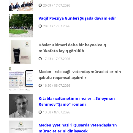
20:09 / 17.07.2026
Vaqif Poeziya Günləri Şuşada davam edir
20:07 / 17.07.2026
Dövlət Xidməti daha bir beynəlxalq
mükafata layiq görülüb
17:43 / 17.07.2026
Mədəni irslə bağlı vətəndaş müraciətlərinin
qəbulu rəqəmsallaşdırılır
16:50 / 08.07.2026
Kitablar səltənətinin inciləri : Süleyman
Rəhimov
“Şamo” romanı
13:58 / 07.07.2026
Mədəniyyət naziri Qusarda vətəndaşların
müraciətlərini dinləyəcək