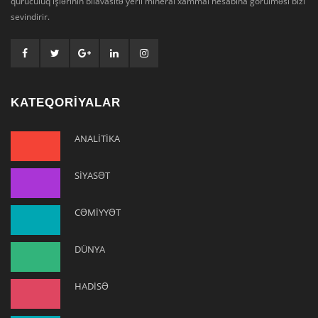
quruculuq işlərinin bilavasitə yerli mineral xammal hesabına görülməsi bizi
sevindirir.
KATEQORİYALAR
ANALİTİKA
SİYASƏT
CƏMİYYƏT
DÜNYA
HADİSƏ