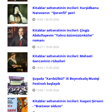
Kitablar səltənətinin inciləri: Xurşidbanu
Natəvanın “Qərənfil” şeiri
10:02 / 26.05.2026
Kitablar səltənətinin inciləri: Çingiz
Abdullayevin
“Yalnız özümüzünkülər”
romanı
16:27 / 19.05.2026
Kitablar səltənətinin inciləri: Məhsəti
Gəncəvinin rübailəri
14:02 / 15.05.2026
Şuşada “Xarıbülbül” IX Beynəlxalq Musiqi
Festivalı başlayıb
13:06 / 14.05.2026
Kitablar səltənətinin inciləri: Xaqani Şirvani
-
“Bəxtəvər oldum”