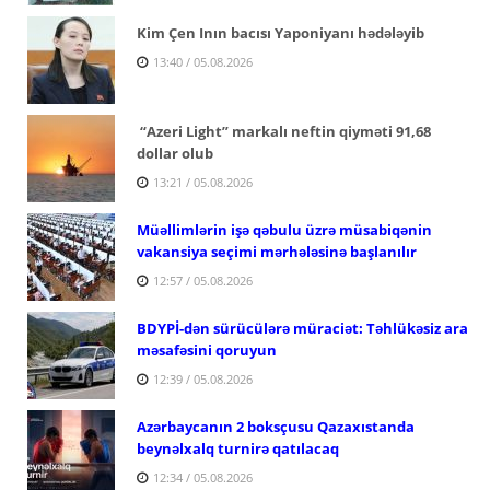
Kim Çen Inın bacısı Yaponiyanı hədələyib
13:40 / 05.08.2026
“Azeri Light” markalı neftin qiyməti 91,68
dollar olub
13:21 / 05.08.2026
Müəllimlərin işə qəbulu üzrə müsabiqənin
vakansiya seçimi mərhələsinə başlanılır
12:57 / 05.08.2026
BDYPİ-dən sürücülərə müraciət: Təhlükəsiz ara
məsafəsini qoruyun
12:39 / 05.08.2026
Azərbaycanın 2 boksçusu Qazaxıstanda
beynəlxalq turnirə qatılacaq
12:34 / 05.08.2026