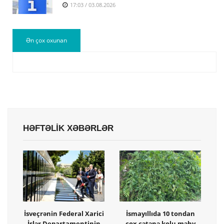
17:03 / 03.08.2026
Ən çox oxunan
HƏFTƏLİK XƏBƏRLƏR
İsveçrənin Federal Xarici
İsmayıllıda 10 tondan
İşlər Departamentinin
çox çətənə kolu məhv