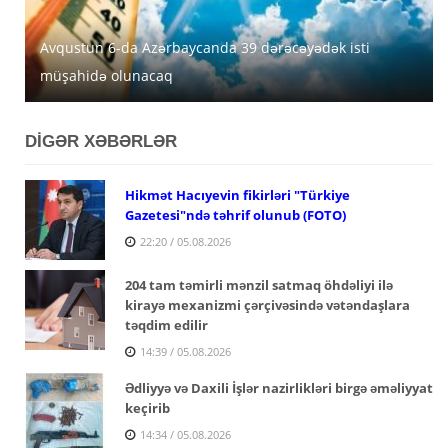
Avqustun 6-da Azərbaycanda 39 dərəcəyədək isti
Azərbaycanda avqustun 5-nə gözlənilən hava şəraiti
MİDA Lənkəran, Şirvan və Yevlaxda güzəştli mənzilləri
müşahidə olunacaq
açıqlanıb
satışa çıxarır
DİGƏR XƏBƏRLƏR
Hikmət Hacıyevin fikirləri "Türkiye
Gazetesi"ndə təhrif olunub (FOTO)
22:20 / 05.08.2026
204 tam təmirli mənzil satmaq öhdəliyi ilə
kirayə mexanizmi çərçivəsində vətəndaşlara
təqdim edilir
14:39 / 05.08.2026
Ədliyyə və Daxili İşlər nazirlikləri birgə əməliyyat
keçirib
14:34 / 05.08.2026