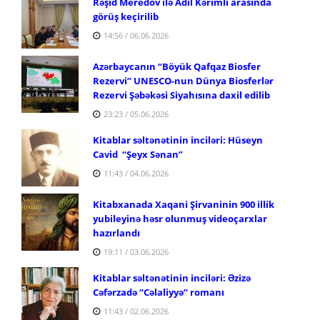
Rəşid Meredov ilə Adil Kərimli arasında
görüş keçirilib
14:56 / 06.06.2026
Azərbaycanın “Böyük Qafqaz Biosfer
Rezervi” UNESCO-nun Dünya Biosferlər
Rezervi Şəbəkəsi Siyahısına daxil edilib
23:23 / 05.06.2026
Kitablar səltənətinin inciləri: Hüseyn
Cavid
“Şeyx Sənan”
11:43 / 04.06.2026
Kitabxanada Xaqani Şirvaninin 900 illik
yubileyinə həsr olunmuş videoçarxlar
hazırlandı
19:11 / 03.06.2026
Kitablar səltənətinin inciləri: Əzizə
Cəfərzadə
“Cəlaliyyə” romanı
11:43 / 02.06.2026