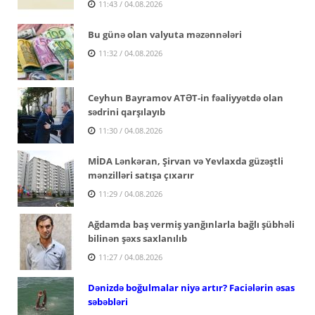
11:43 / 04.08.2026
Bu günə olan valyuta məzənnələri
11:32 / 04.08.2026
Ceyhun Bayramov ATƏT-in fəaliyyətdə olan
sədrini qarşılayıb
11:30 / 04.08.2026
MİDA Lənkəran, Şirvan və Yevlaxda güzəştli
mənzilləri satışa çıxarır
11:29 / 04.08.2026
Ağdamda baş vermiş yanğınlarla bağlı şübhəli
bilinən şəxs saxlanılıb
11:27 / 04.08.2026
Dənizdə boğulmalar niyə artır? Faciələrin əsas
səbəbləri