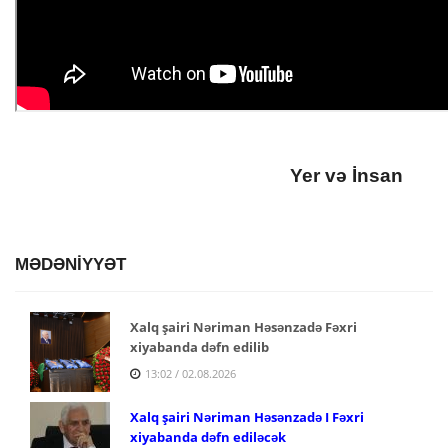
Yer və İnsan
MƏDƏNİYYƏT
Xalq şairi Nəriman Həsənzadə Fəxri
xiyabanda dəfn edilib
13:02 / 02.08.2026
Xalq şairi Nəriman Həsənzadə I Fəxri
xiyabanda dəfn ediləcək