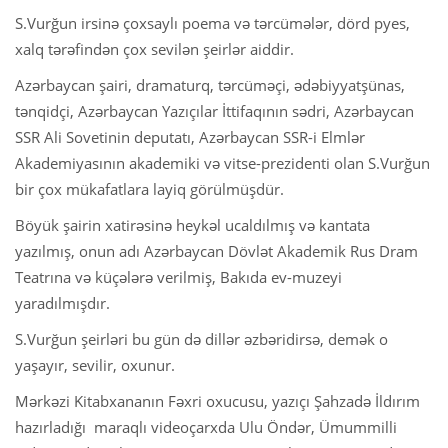
S.Vurğun irsinə çoxsaylı poema və tərcümələr, dörd pyes,
xalq tərəfindən çox sevilən şeirlər aiddir.
Azərbaycan şairi, dramaturq, tərcüməçi, ədəbiyyatşünas,
tənqidçi, Azərbaycan Yazıçılar İttifaqının sədri, Azərbaycan
SSR Ali Sovetinin deputatı, Azərbaycan SSR-i Elmlər
Akademiyasının akademiki və vitse-prezidenti olan S.Vurğun
bir çox mükafatlara layiq görülmüşdür.
Böyük şairin xatirəsinə heykəl ucaldılmış və kantata
yazılmış, onun adı Azərbaycan Dövlət Akademik Rus Dram
Teatrına və küçələrə verilmiş, Bakıda ev-muzeyi
yaradılmışdır.
S.Vurğun şeirləri bu gün də dillər əzbəridirsə, demək o
yaşayır, sevilir, oxunur.
Mərkəzi Kitabxananın Fəxri oxucusu, yazıçı Şahzadə İldırım
hazırladığı maraqlı videoçarxda Ulu Öndər, Ümummilli