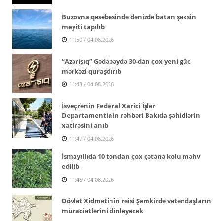
Buzovna qəsəbəsində dənizdə batan şəxsin
meyiti tapılıb
11:50 / 04.08.2026
“Azərişıq” Gədəbəydə 30-dan çox yeni güc
mərkəzi quraşdırıb
11:48 / 04.08.2026
İsveçrənin Federal Xarici İşlər
Departamentinin rəhbəri Bakıda şəhidlərin
xatirəsini anıb
11:47 / 04.08.2026
İsmayıllıda 10 tondan çox çətənə kolu məhv
edilib
11:46 / 04.08.2026
Dövlət Xidmətinin rəisi Şəmkirdə vətəndaşların
müraciətlərini dinləyəcək