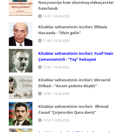
Naxçıvaniyə həsr
olunmuş videoçarxlar
hazırlandı
12:47 / 24.06.2026
Kitablar səltənətinin inciləri: Əlibala
Hacızadə - “İtkin gəlin”
11:48 / 24.06.2026
Kitablar səltənətinin inciləri: Yusif Vəzir
Çəmənzəminli -
“Toy” hekayəsi
12:43 / 18.06.2026
Kitablar səltənətinin inciləri: Mirvarid
Dilbazi -
“Anam yadıma düşdü”
13:49 / 16.06.2026
Kitablar səltənətinin inciləri: Əhməd
Cavad
“Çırpınırdın Qara dəniz”
10:55 / 10.06.2026