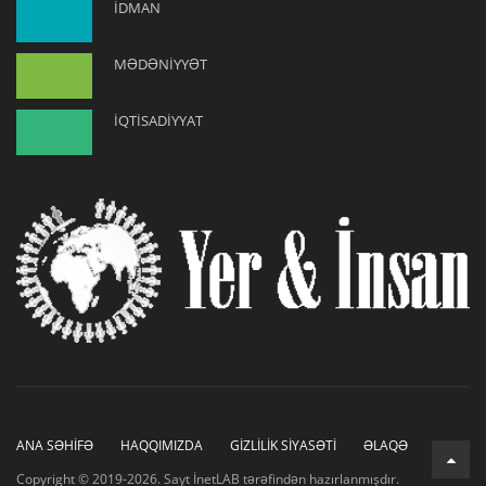
İDMAN
MƏDƏNİYYƏT
İQTİSADİYYAT
ANA SƏHİFƏ
HAQQIMIZDA
GİZLİLİK SİYASƏTİ
ƏLAQƏ
Copyright © 2019-2026. Sayt İnetLAB tərəfindən hazırlanmışdır.