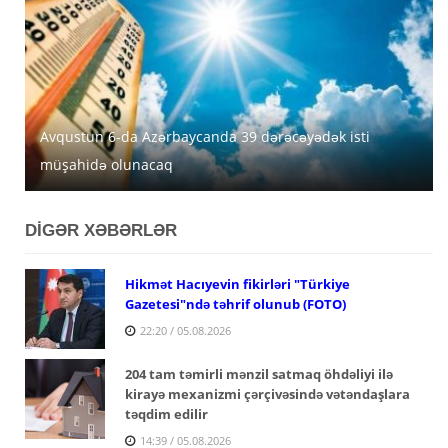
Avqustun 6-da Azərbaycanda 39 dərəcəyədək isti
Azərbaycanda avqustun 5-nə gözlənilən hava şəraiti
MİDA Lənkəran, Şirvan və Yevlaxda güzəştli mənzilləri
müşahidə olunacaq
açıqlanıb
satışa çıxarır
DİGƏR XƏBƏRLƏR
Hikmət Hacıyevin fikirləri "Türkiye
Gazetesi"ndə təhrif olunub (FOTO)
22:20 / 05.08.2026
204 tam təmirli mənzil satmaq öhdəliyi ilə
kirayə mexanizmi çərçivəsində vətəndaşlara
təqdim edilir
14:39 / 05.08.2026