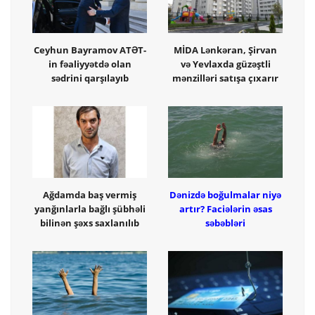
Ceyhun Bayramov ATƏT-
MİDA Lənkəran, Şirvan
in fəaliyyətdə olan
və Yevlaxda güzəştli
sədrini qarşılayıb
mənzilləri satışa çıxarır
Ağdamda baş vermiş
Dənizdə boğulmalar niyə
yanğınlarla bağlı şübhəli
artır? Faciələrin əsas
bilinən şəxs saxlanılıb
səbəbləri