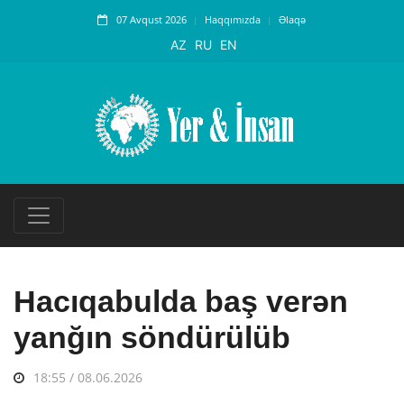
07 Avqust 2026
Haqqımızda
Əlaqə
AZ
RU
EN
Hacıqabulda baş verən
yanğın söndürülüb
18:55 / 08.06.2026