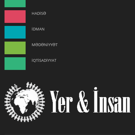
HADİSƏ
İDMAN
MƏDƏNİYYƏT
İQTİSADİYYAT