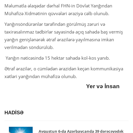
Məlumatla əlaqədar dərhal FHN-in Dövlət Yanğından
Mühafizə Xidmətinin qüvvələri əraziyə cəlb olunub.
Yanğınsöndürənlər tərəfindən görülmüş zəruri və
təxirəsalınmaz tədbirlər sayəsində açıq sahədə baş vermiş
yanğın genişlənərək ətraf ərazilərə yayılmasına imkan
verilmədən söndürülüb.
Yanğın nəticəsində 15 hektar sahədə kol-kos yanıb.
Ətraf ərazilər, o cümlədən ərazidən keçən kommunikasiya
xətləri yanğından mühafizə olunub.
Yer və İnsan
HADİSƏ
Avqustun 6-da Azərbaycanda 39 dərəcəyədək