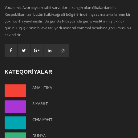
Vətənimiz Azərbaycan təbii sərvətlərlə zəngin olan ölkələrdəndir.
Respublikamızın bütün fiziki-coğrafi bölgələrində inşaat materiallarının bir
çox növləri yayılmışdır. Bu gün Azərbaycanda geniş vüsət almış tikinti-
quruculuq işlərinin bilavasitə yerli mineral xammal hesabına görülməsi bizi
sevindirir.
KATEQORİYALAR
ANALİTİKA
SİYASƏT
CƏMİYYƏT
DÜNYA