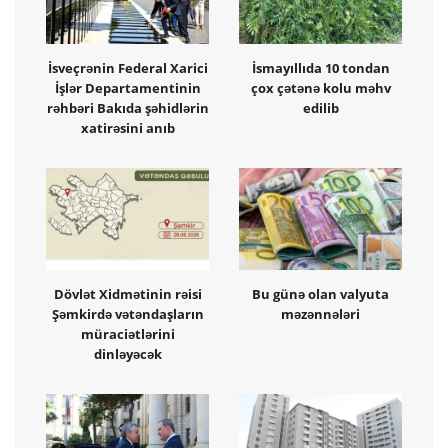
İsveçrənin Federal Xarici
İsmayıllıda 10 tondan
İşlər Departamentinin
çox çətənə kolu məhv
rəhbəri Bakıda şəhidlərin
edilib
xatirəsini anıb
Dövlət Xidmətinin rəisi
Bu günə olan valyuta
Şəmkirdə vətəndaşların
məzənnələri
müraciətlərini
dinləyəcək