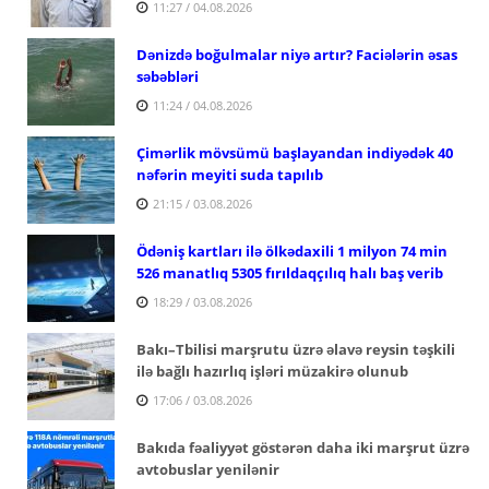
11:27 / 04.08.2026
Dənizdə boğulmalar niyə artır? Faciələrin əsas
səbəbləri
11:24 / 04.08.2026
Çimərlik mövsümü başlayandan indiyədək 40
nəfərin meyiti suda tapılıb
21:15 / 03.08.2026
Ödəniş kartları ilə ölkədaxili 1 milyon 74 min
526 manatlıq 5305 fırıldaqçılıq halı baş verib
18:29 / 03.08.2026
Bakı–Tbilisi marşrutu üzrə əlavə reysin təşkili
ilə bağlı hazırlıq işləri müzakirə olunub
17:06 / 03.08.2026
Bakıda fəaliyyət göstərən daha iki marşrut üzrə
avtobuslar yenilənir