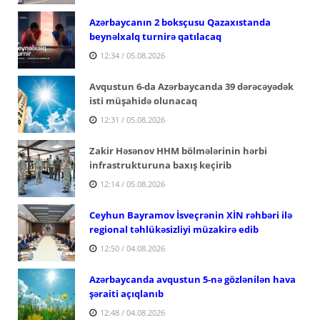
Azərbaycanın 2 boksçusu Qazaxıstanda
beynəlxalq turnirə qatılacaq
12:34 / 05.08.2026
Avqustun 6-da Azərbaycanda 39 dərəcəyədək
isti müşahidə olunacaq
12:31 / 05.08.2026
Zakir Həsənov HHM bölmələrinin hərbi
infrastrukturuna baxış keçirib
12:14 / 05.08.2026
Ceyhun Bayramov İsveçrənin XİN rəhbəri ilə
regional təhlükəsizliyi müzakirə edib
12:50 / 04.08.2026
Azərbaycanda avqustun 5-nə gözlənilən hava
şəraiti açıqlanıb
12:48 / 04.08.2026