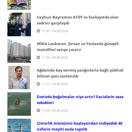
Ceyhun Bayramov ATƏT-in fəaliyyətdə olan
sədrini qarşılayıb
11:30 / 04.08.2026
MİDA Lənkəran, Şirvan və Yevlaxda güzəştli
mənzilləri satışa çıxarır
11:29 / 04.08.2026
Ağdamda baş vermiş yanğınlarla bağlı şübhəli
bilinən şəxs saxlanılıb
11:27 / 04.08.2026
Dənizdə boğulmalar niyə artır? Faciələrin əsas
səbəbləri
11:24 / 04.08.2026
Çimərlik mövsümü başlayandan indiyədək 40
nəfərin meyiti suda tapılıb