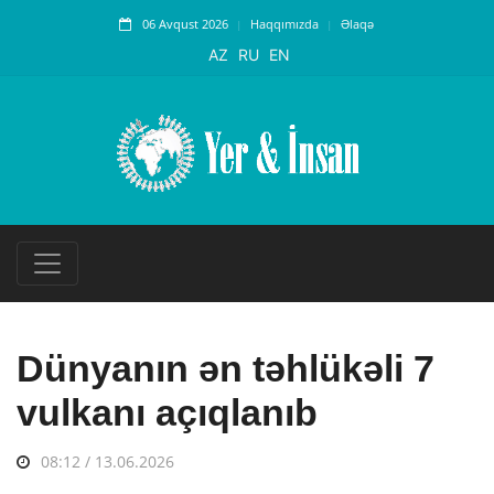
06 Avqust 2026
Haqqımızda
Əlaqə
AZ
RU
EN
Dünyanın ən təhlükəli 7
vulkanı açıqlanıb
08:12 / 13.06.2026