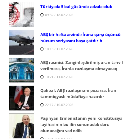
Türkiyədə 5 bal gücündə zəlzələ olub
09:32 / 18.07.2026
ABŞ bir həftə ərzində İrana qarşı üçüncü
hücum seriyasını başa çatdırıb
10:13 / 12.07.2026
ABŞ rəsmisi: Zənginləşdirilmiş uran təhvil
verilməsə, İranla razılaşma olmayacaq
10:21 / 11.07.2026
Qalibaf: ABŞ razılaşmanı pozarsa, İran
tammiqyaslı müdafiəyə hazırdır
22:17 / 10.07.2026
Paşinyan Ermənistanın yeni konstitusiya
layihəsinin bu ilin sonunadək dərc
olunacağını vəd edib
13:31 / 09.07.2026