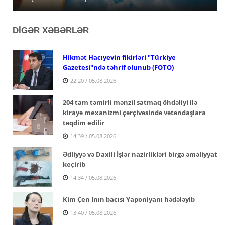
DİGƏR XƏBƏRLƏR
Hikmət Hacıyevin fikirləri "Türkiye
Gazetesi"ndə təhrif olunub (FOTO)
22:20 / 05.08.2026
204 tam təmirli mənzil satmaq öhdəliyi ilə
kirayə mexanizmi çərçivəsində vətəndaşlara
təqdim edilir
14:39 / 05.08.2026
Ədliyyə və Daxili İşlər nazirlikləri birgə əməliyyat
keçirib
14:34 / 05.08.2026
Kim Çen Inın bacısı Yaponiyanı hədələyib
13:40 / 05.08.2026