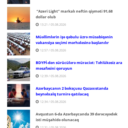
“Azeri Light” markalı neftin qiyməti 91,68
dollar olub
13:21 / 05.08.2026
Müəllimlərin işə qəbulu üzrə müsabiqənin
vakansiya seçimi mərhələsinə başlanılır
12:57 / 05.08.2026
BDYPİ-dən sürücülərə müraciət: Təhlükəsiz ara
məsafəsini qoruyun
12:39 / 05.08.2026
Azərbaycanın 2 boksçusu Qazaxıstanda
beynəlxalq turnirə qatılacaq
12:34 / 05.08.2026
Avqustun 6-da Azərbaycanda 39 dərəcəyədək
isti müşahidə olunacaq
12:31 / 05.08.2026