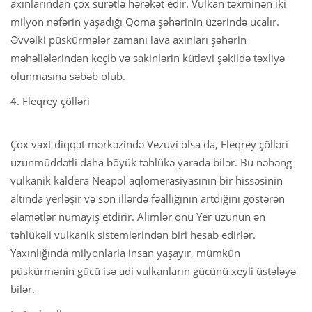
axınlarından çox sürətlə hərəkət edir. Vulkan təxminən iki
milyon nəfərin yaşadığı Qoma şəhərinin üzərində ucalır.
Əvvəlki püskürmələr zamanı lava axınları şəhərin
məhəllələrindən keçib və sakinlərin kütləvi şəkildə təxliyə
olunmasına səbəb olub.
4. Fleqrey çölləri
Çox vaxt diqqət mərkəzində Vezuvi olsa da, Fleqrey çölləri
uzunmüddətli daha böyük təhlükə yarada bilər. Bu nəhəng
vulkanik kaldera Neapol aqlomerasiyasının bir hissəsinin
altında yerləşir və son illərdə fəallığının artdığını göstərən
əlamətlər nümayiş etdirir. Alimlər onu Yer üzünün ən
təhlükəli vulkanik sistemlərindən biri hesab edirlər.
Yaxınlığında milyonlarla insan yaşayır, mümkün
püskürmənin gücü isə adi vulkanların gücünü xeyli üstələyə
bilər.