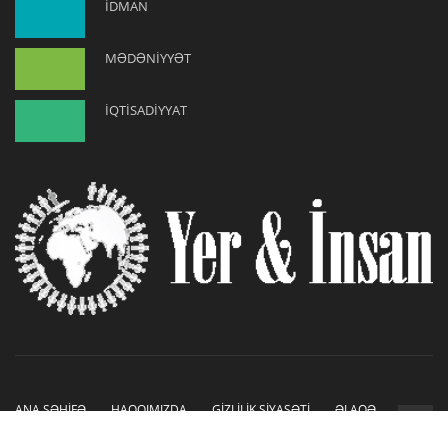
İDMAN
MƏDƏNİYYƏT
İQTİSADİYYAT
ANA SƏHİFƏ
HAQQIMIZDA
GİZLİLİK SİYASƏTİ
ƏLAQƏ
Copyright © 2019-2026. Sayt İnetLAB tərəfindən hazırlanmışdır.