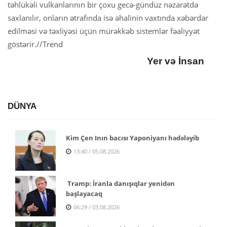
təhlükəli vulkanlarının bir çoxu gecə-gündüz nəzarətdə
saxlanılır, onların ətrafında isə əhalinin vaxtında xəbərdar
edilməsi və təxliyəsi üçün mürəkkəb sistemlər fəaliyyət
göstərir.//Trend
Yer və İnsan
DÜNYA
Kim Çen Inın bacısı Yaponiyanı hədələyib
13:40 / 05.08.2026
Tramp: İranla danışıqlar yenidən
başlayacaq
06:29 / 03.08.2026