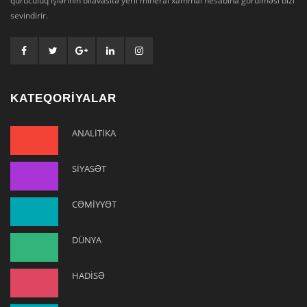
quruculuq işlərinin bilavasitə yerli mineral xammal hesabına görülməsi bizi
sevindirir.
KATEQORİYALAR
ANALİTİKA
SİYASƏT
CƏMİYYƏT
DÜNYA
HADİSƏ