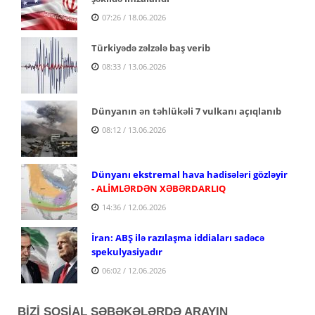
07:26 / 18.06.2026
Türkiyədə zəlzələ baş verib
08:33 / 13.06.2026
Dünyanın ən təhlükəli 7 vulkanı açıqlanıb
08:12 / 13.06.2026
Dünyanı ekstremal hava hadisələri gözləyir
- ALİMLƏRDƏN XƏBƏRDARLIQ
14:36 / 12.06.2026
İran: ABŞ ilə razılaşma iddiaları sadəcə
spekulyasiyadır
06:02 / 12.06.2026
BİZİ SOSİAL ŞƏBƏKƏLƏRDƏ ARAYIN