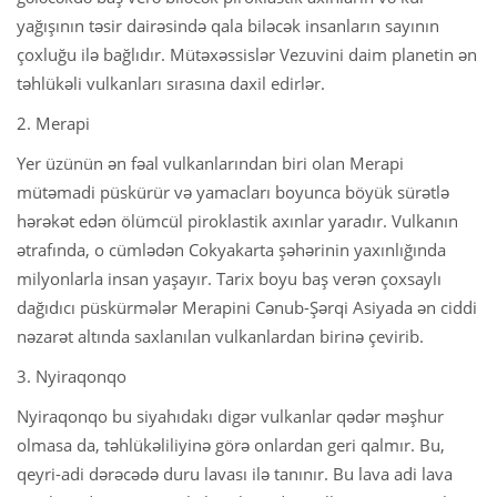
yağışının təsir dairəsində qala biləcək insanların sayının
çoxluğu ilə bağlıdır. Mütəxəssislər Vezuvini daim planetin ən
təhlükəli vulkanları sırasına daxil edirlər.
2. Merapi
Yer üzünün ən fəal vulkanlarından biri olan Merapi
mütəmadi püskürür və yamacları boyunca böyük sürətlə
hərəkət edən ölümcül piroklastik axınlar yaradır. Vulkanın
ətrafında, o cümlədən Cokyakarta şəhərinin yaxınlığında
milyonlarla insan yaşayır. Tarix boyu baş verən çoxsaylı
dağıdıcı püskürmələr Merapini Cənub-Şərqi Asiyada ən ciddi
nəzarət altında saxlanılan vulkanlardan birinə çevirib.
3. Nyiraqonqo
Nyiraqonqo bu siyahıdakı digər vulkanlar qədər məşhur
olmasa da, təhlükəliliyinə görə onlardan geri qalmır. Bu,
qeyri-adi dərəcədə duru lavası ilə tanınır. Bu lava adi lava