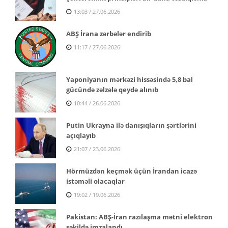
13:03 / 27.06.2026
ABŞ İrana zərbələr endirib
11:17 / 27.06.2026
Yaponiyanın mərkəzi hissəsində 5,8 bal
gücündə zəlzələ qeydə alınıb
10:44 / 26.06.2026
Putin Ukrayna ilə danışıqların şərtlərini
açıqlayıb
21:07 / 23.06.2026
Hörmüzdən keçmək üçün İrandan icazə
istəməli olacaqlar
19:02 / 19.06.2026
Pakistan: ABŞ-İran razılaşma mətni elektron
şəkildə imzalandı