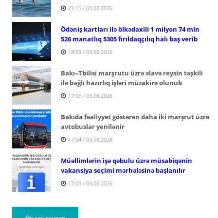
21:15 / 03.08.2026
Ödəniş kartları ilə ölkədaxili 1 milyon 74 min
526 manatlıq 5305 fırıldaqçılıq halı baş verib
18:29 / 03.08.2026
Bakı–Tbilisi marşrutu üzrə əlavə reysin təşkili
ilə bağlı hazırlıq işləri müzakirə olunub
17:06 / 03.08.2026
Bakıda fəaliyyət göstərən daha iki marşrut üzrə
avtobuslar yenilənir
17:04 / 03.08.2026
Müəllimlərin işə qəbulu üzrə müsabiqənin
vakansiya seçimi mərhələsinə başlanılır
17:03 / 03.08.2026
Ən çox oxunan