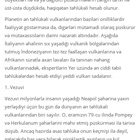
üst-üstə düşdükdə, həqiqətən təhlükəli hesab olunur.
Planetin ən təhlükəli vulkanlarından bəziləri onilliklərdir
fəaliyyət göstərməsə də, digərləri mütəmadi olaraq püskürür
və mütəxəssislərin daimi nəzarəti altındadır. Aşağıda
İtaliyanın əhalinin sıx yaşadığı vulkanik bölgələrindən
tutmuş İndoneziyanın tez-tez fəallaşan vulkanlarına və
Afrikanın sürətlə axan lavaları ilə tanınan nəhəng
vulkanlarınadək, ekspertlərin Yer üzündə ən ciddi təbii
təhlükələrdən hesab etdiyi yeddi vulkan sadalanır.
1. Vezuvi
Vezuvi milyonlarla insanın yaşadığı Neapol şəhərinə yaxın
yerləşdiyi üçün bu gün də dünyanın ən təhlükəli
vulkanlarından biri sayılır. O, eramızın 79-cu ilində Pompey
və Herkulanum şəhərlərini məhv etmiş püskürməsi ilə tarixə
düşüb. Ancaq hazırda əsas təhlükə onun keçmişi ilə deyil,
gələcəkdə baş verə biləcək piroklastik axınların və kül