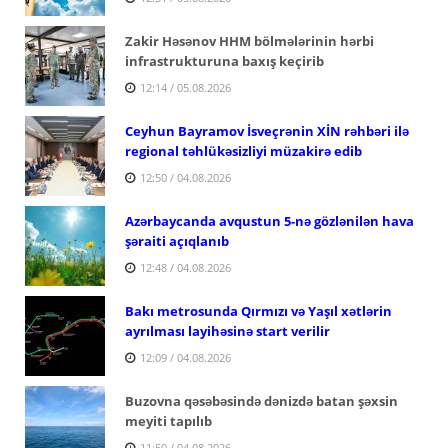
Zakir Həsənov HHM bölmələrinin hərbi
infrastrukturuna baxış keçirib
12:14 / 05.08.2026
Ceyhun Bayramov İsveçrənin XİN rəhbəri ilə
regional təhlükəsizliyi müzakirə edib
12:50 / 04.08.2026
Azərbaycanda avqustun 5-nə gözlənilən hava
şəraiti açıqlanıb
12:48 / 04.08.2026
Bakı metrosunda Qırmızı və Yaşıl xətlərin
ayrılması layihəsinə start verilir
12:09 / 04.08.2026
Buzovna qəsəbəsində dənizdə batan şəxsin
meyiti tapılıb
11:50 / 04.08.2026