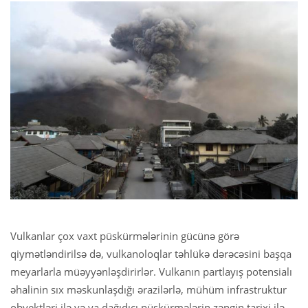
Vulkanlar çox vaxt püskürmələrinin gücünə görə
qiymətləndirilsə də, vulkanoloqlar təhlükə dərəcəsini başqa
meyarlarla müəyyənləşdirirlər. Vulkanın partlayış potensialı
əhalinin sıx məskunlaşdığı ərazilərlə, mühüm infrastruktur
obyektləri ilə və ya dağıdıcı püskürmələrin zəngin tarixi ilə