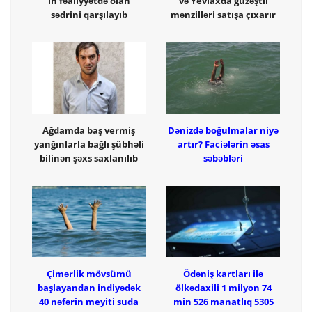
in fəaliyyətdə olan
və Yevlaxda güzəştli
sədrini qarşılayıb
mənzilləri satışa çıxarır
Ağdamda baş vermiş
Dənizdə boğulmalar niyə
yanğınlarla bağlı şübhəli
artır? Faciələrin əsas
bilinən şəxs saxlanılıb
səbəbləri
Çimərlik mövsümü
Ödəniş kartları ilə
başlayandan indiyədək
ölkədaxili 1 milyon 74
40 nəfərin meyiti suda
min 526 manatlıq 5305