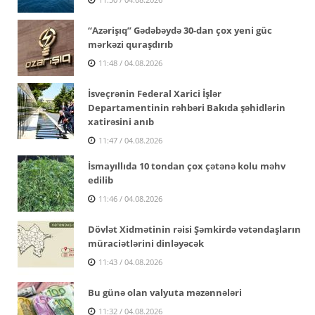
“Azərişıq” Gədəbəydə 30-dan çox yeni güc
mərkəzi quraşdırıb
11:48 / 04.08.2026
İsveçrənin Federal Xarici İşlər
Departamentinin rəhbəri Bakıda şəhidlərin
xatirəsini anıb
11:47 / 04.08.2026
İsmayıllıda 10 tondan çox çətənə kolu məhv
edilib
11:46 / 04.08.2026
Dövlət Xidmətinin rəisi Şəmkirdə vətəndaşların
müraciətlərini dinləyəcək
11:43 / 04.08.2026
Bu günə olan valyuta məzənnələri
11:32 / 04.08.2026