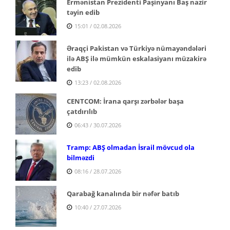
Ermənistan Prezidenti Paşinyanı Baş nazir
təyin edib
15:01 / 02.08.2026
Əraqçi Pakistan və Türkiyə nümayəndələri
ilə ABŞ ilə mümkün eskalasiyanı müzakirə
edib
13:23 / 02.08.2026
CENTCOM: İrana qarşı zərbələr başa
çatdırılıb
06:43 / 30.07.2026
Tramp: ABŞ olmadan İsrail mövcud ola
bilməzdi
08:16 / 28.07.2026
Qarabağ kanalında bir nəfər batıb
10:40 / 27.07.2026