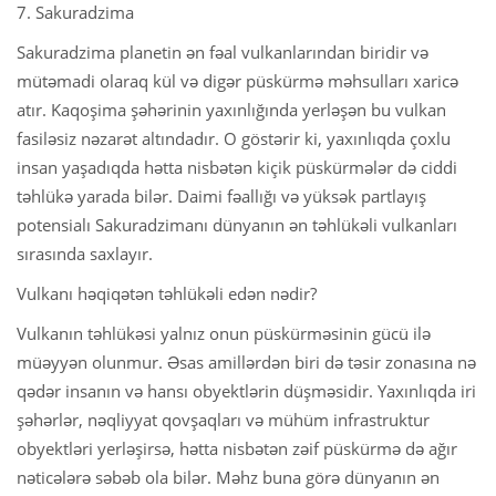
7. Sakuradzima
Sakuradzima planetin ən fəal vulkanlarından biridir və
mütəmadi olaraq kül və digər püskürmə məhsulları xaricə
atır. Kaqoşima şəhərinin yaxınlığında yerləşən bu vulkan
fasiləsiz nəzarət altındadır. O göstərir ki, yaxınlıqda çoxlu
insan yaşadıqda hətta nisbətən kiçik püskürmələr də ciddi
təhlükə yarada bilər. Daimi fəallığı və yüksək partlayış
potensialı Sakuradzimanı dünyanın ən təhlükəli vulkanları
sırasında saxlayır.
Vulkanı həqiqətən təhlükəli edən nədir?
Vulkanın təhlükəsi yalnız onun püskürməsinin gücü ilə
müəyyən olunmur. Əsas amillərdən biri də təsir zonasına nə
qədər insanın və hansı obyektlərin düşməsidir. Yaxınlıqda iri
şəhərlər, nəqliyyat qovşaqları və mühüm infrastruktur
obyektləri yerləşirsə, hətta nisbətən zəif püskürmə də ağır
nəticələrə səbəb ola bilər. Məhz buna görə dünyanın ən