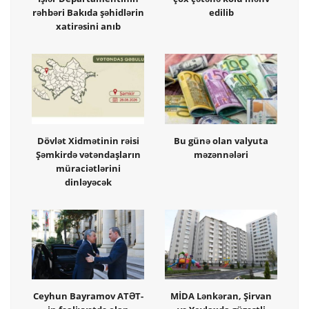
rəhbəri Bakıda şəhidlərin
edilib
xatirəsini anıb
Dövlət Xidmətinin rəisi
Bu günə olan valyuta
Şəmkirdə vətəndaşların
məzənnələri
müraciətlərini
dinləyəcək
Ceyhun Bayramov ATƏT-
MİDA Lənkəran, Şirvan