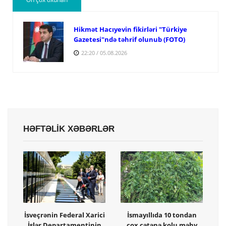
Hikmət Hacıyevin fikirləri "Türkiye
Gazetesi"ndə təhrif olunub (FOTO)
22:20 / 05.08.2026
HƏFTƏLİK XƏBƏRLƏR
İsveçrənin Federal Xarici
İsmayıllıda 10 tondan
İşlər Departamentinin
çox çətənə kolu məhv