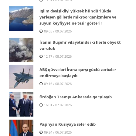
İqlim dəyişikliyi yüksək hündürlükdə
yerləşən göllərdə mikroorqanizmlərə və
suyun keyfiyyətinə təsir göstərir
09:05 / 09.07.2026
İranın Buşehr vilayətində iki hərbi obyekt
vurulub
12:17 / 08.07.2026
ABŞ qüvvələri İrana qarşı güclü zərbələr
endirməyə başlayıb
09:16 / 08.07.2026
Ərdoğan Trampı Ankarada qarşılayıb
16:01 / 07.07.2026
Paşinyan Rusiyaya səfər edib
09:24 / 06.07.2026