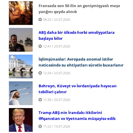
Fransada son 50 ilin ən genişmiqyaslı meşə
yanğını qeydə alınıb
08:23 / 25.07.2026
ABŞ daha bir ölkədə hərbi əməliyyatlara
başlaya bilər
12:41 / 23.07.2026
İqlimşünaslar: Avropada anomal istilər
nəticəsində su ehtiyatları sürətlə buxarlanır
12:24 / 23.07.2026
Bəhreyn, Küveyt və İordaniyada həyəcan
təbilləri çalınır
11:38 / 20.07.2026
Tramp ABŞ-nin İrandakı itkilərini
Əfqanıstan və Vyetnamla müqayisə edib
11:23 / 19.07.2026