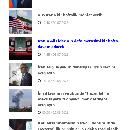
ABŞ İrana bir həftəlik möhlət verib
12:10 / 04.07.2026
İranın Ali Liderinin dəfn mərasimi bir həftə
davam edəcək
11:55 / 03.07.2026
İran ABŞ ilə yekun danışıqlar üçün şərtini
açıqlayıb
16:48 / 30.06.2026
İsrail Livanın cənubunda “Hizbullah”a
məxsus yeraltı obyekti məhv etdiyini
açıqlayıb
09:20 / 29.06.2026
BMT Nizamnaməsinin 81-ci ildönümündə
çoxtərəflilik prinsipləri bir daha təsdiqlənib