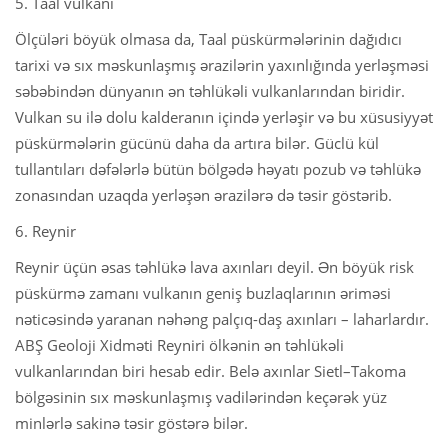
5. Taal vulkanı
Ölçüləri böyük olmasa da, Taal püskürmələrinin dağıdıcı
tarixi və sıx məskunlaşmış ərazilərin yaxınlığında yerləşməsi
səbəbindən dünyanın ən təhlükəli vulkanlarından biridir.
Vulkan su ilə dolu kalderanın içində yerləşir və bu xüsusiyyət
püskürmələrin gücünü daha da artıra bilər. Güclü kül
tullantıları dəfələrlə bütün bölgədə həyatı pozub və təhlükə
zonasından uzaqda yerləşən ərazilərə də təsir göstərib.
6. Reynir
Reynir üçün əsas təhlükə lava axınları deyil. Ən böyük risk
püskürmə zamanı vulkanın geniş buzlaqlarının əriməsi
nəticəsində yaranan nəhəng palçıq-daş axınları – laharlardır.
ABŞ Geoloji Xidməti Reyniri ölkənin ən təhlükəli
vulkanlarından biri hesab edir. Belə axınlar Sietl–Takoma
bölgəsinin sıx məskunlaşmış vadilərindən keçərək yüz
minlərlə sakinə təsir göstərə bilər.