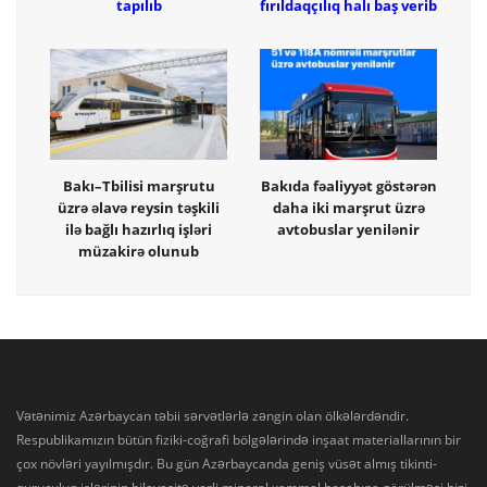
tapılıb
fırıldaqçılıq halı baş verib
Bakı–Tbilisi marşrutu
Bakıda fəaliyyət göstərən
üzrə əlavə reysin təşkili
daha iki marşrut üzrə
ilə bağlı hazırlıq işləri
avtobuslar yenilənir
müzakirə olunub
Vətənimiz Azərbaycan təbii sərvətlərlə zəngin olan ölkələrdəndir.
Respublikamızın bütün fiziki-coğrafi bölgələrində inşaat materiallarının bir
çox növləri yayılmışdır. Bu gün Azərbaycanda geniş vüsət almış tikinti-