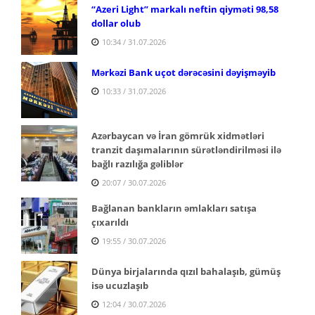
“Azeri Light” markalı neftin qiyməti 98,58
dollar olub
10:34 / 31.07.2026
Mərkəzi Bank uçot dərəcəsini dəyişməyib
10:33 / 31.07.2026
Azərbaycan və İran gömrük xidmətləri
tranzit daşımalarının sürətləndirilməsi ilə
bağlı razılığa gəliblər
20:07 / 30.07.2026
Bağlanan bankların əmlakları satışa
çıxarıldı
19:55 / 30.07.2026
Dünya birjalarında qızıl bahalaşıb, gümüş
isə ucuzlaşıb
12:04 / 30.07.2026