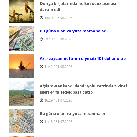
Dünya birjalarında neftin ucuzlaşması
davam edir
13:20 / 03.08.2026
Bu günə olan valyuta məzənnələri
09:10 / 03.08.2026
Azərbaycan neftinin qiyməti 101 dollar olub
11:42 / 01.08.2026
Ağdam-Xankəndi dəmir yolu xəttində tikinti
işləri 44 faizədək başa çatıb
16:29 / 31.07.2026
Bu günə olan valyuta məzənnələri
11:15 / 31.07.2026