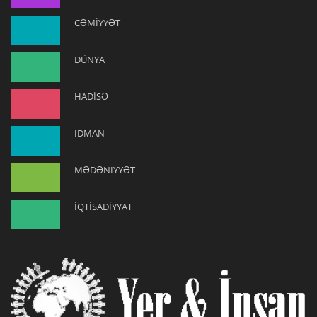
CƏMİYYƏT
DÜNYA
HADİSƏ
İDMAN
MƏDƏNİYYƏT
İQTİSADİYYAT