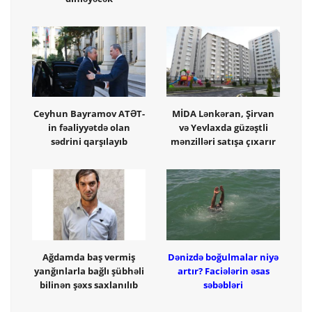
Ceyhun Bayramov ATƏT-
MİDA Lənkəran, Şirvan
in fəaliyyətdə olan
və Yevlaxda güzəştli
sədrini qarşılayıb
mənzilləri satışa çıxarır
Ağdamda baş vermiş
Dənizdə boğulmalar niyə
yanğınlarla bağlı şübhəli
artır? Faciələrin əsas
bilinən şəxs saxlanılıb
səbəbləri