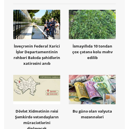
İsveçrənin Federal Xarici
İsmayıllıda 10 tondan
İşlər Departamentinin
çox çətənə kolu məhv
rəhbəri Bakıda şəhidlərin
edilib
xatirəsini anıb
Dövlət Xidmətinin rəisi
Bu günə olan valyuta
Şəmkirdə vətəndaşların
məzənnələri
müraciətlərini
dinləyəcək