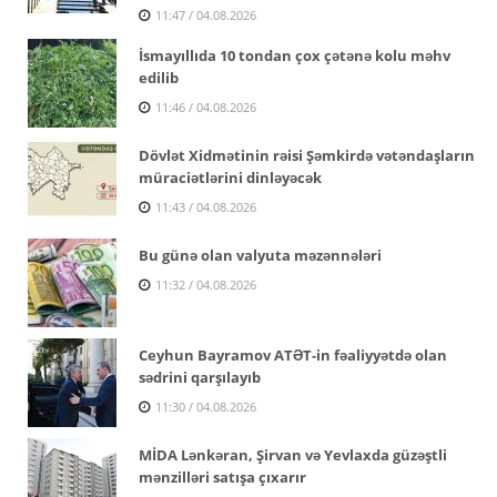
11:47 / 04.08.2026
İsmayıllıda 10 tondan çox çətənə kolu məhv
edilib
11:46 / 04.08.2026
Dövlət Xidmətinin rəisi Şəmkirdə vətəndaşların
müraciətlərini dinləyəcək
11:43 / 04.08.2026
Bu günə olan valyuta məzənnələri
11:32 / 04.08.2026
Ceyhun Bayramov ATƏT-in fəaliyyətdə olan
sədrini qarşılayıb
11:30 / 04.08.2026
MİDA Lənkəran, Şirvan və Yevlaxda güzəştli
mənzilləri satışa çıxarır