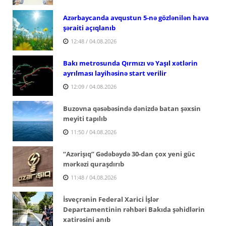
Azərbaycanda avqustun 5-nə gözlənilən hava
şəraiti açıqlanıb
12:48 / 04.08.2026
Bakı metrosunda Qırmızı və Yaşıl xətlərin
ayrılması layihəsinə start verilir
12:09 / 04.08.2026
Buzovna qəsəbəsində dənizdə batan şəxsin
meyiti tapılıb
11:50 / 04.08.2026
“Azərişıq” Gədəbəydə 30-dan çox yeni güc
mərkəzi quraşdırıb
11:48 / 04.08.2026
İsveçrənin Federal Xarici İşlər
Departamentinin rəhbəri Bakıda şəhidlərin
xatirəsini anıb