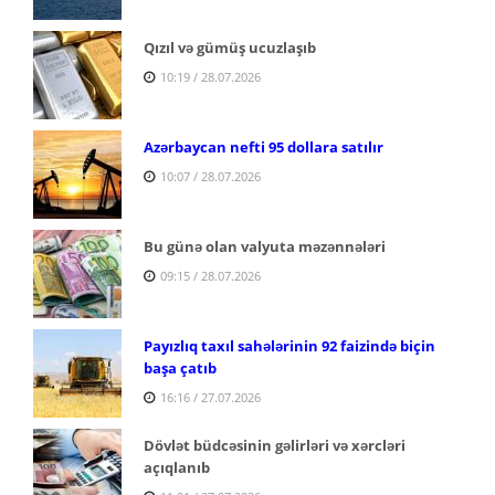
Qızıl və gümüş ucuzlaşıb
10:19 / 28.07.2026
Azərbaycan nefti 95 dollara satılır
10:07 / 28.07.2026
Bu günə olan valyuta məzənnələri
09:15 / 28.07.2026
Payızlıq taxıl sahələrinin 92 faizində biçin
başa çatıb
16:16 / 27.07.2026
Dövlət büdcəsinin gəlirləri və xərcləri
açıqlanıb