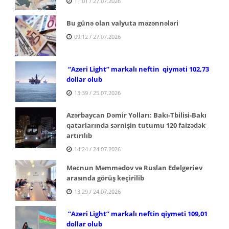
11:01 / 27.07.2026
Bu günə olan valyuta məzənnələri
09:12 / 27.07.2026
“Azeri Light” markalı neftin qiyməti 102,73
dollar olub
13:39 / 25.07.2026
Azərbaycan Dəmir Yolları: Bakı-Tbilisi-Bakı
qatarlarında sərnişin tutumu 120 faizədək
artırılıb
14:24 / 24.07.2026
Məcnun Məmmədov və Ruslan Edelgeriev
arasında görüş keçirilib
13:29 / 24.07.2026
“Azeri Light” markalı neftin qiyməti 109,01
dollar olub