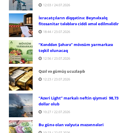
12:03 / 24.07.2026
İxracatçıların diqqətinə: Beynəlxalq
fitosanitar tələblərə ciddi əməl edilməlidir
18:44 / 23.07.2026
“Kənddən Şəhərə” mövsüm yarmarkası
təşkil olunacaq
12:56 / 23.07.2026
Qızıl və gümüş ucuzlaşıb
12:23 / 23.07.2026
“Azeri Light” markalı neftin qiyməti 98,73
dollar olub
10:27 / 22.07.2026
Bu günə olan valyuta məzənnələri
10:23 / 22.07.2026