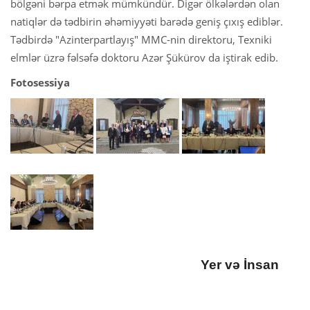
bölgəni bərpa etmək mümkündür. Digər ölkələrdən olan
natiqlər də tədbirin əhəmiyyəti barədə geniş çıxış ediblər.
Tədbirdə "Azinterpartlayış" MMC-nin direktoru, Texniki
elmlər üzrə fəlsəfə doktoru Azər Şükürov da iştirak edib.
Fotosessiya
Yer və İnsan