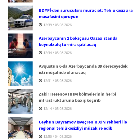
BDYPİ-dən sürücülərə müraciət: Təhlükəsiz ara
məsafəsini qoruyun
12:39 / 05.08.2026
Azərbaycanın 2 boksçusu Qazaxıstanda
beynəlxalq turnirə qatılacaq
12:34 / 05.08.2026
Avqustun 6-da Azərbaycanda 39 dərəcəyədək
isti müşahidə olunacaq
12:31 / 05.08.2026
Zakir Həsənov HHM bölmələrinin hərbi
infrastrukturuna baxış keçirib
12:14 / 05.08.2026
Ceyhun Bayramov İsveçrənin XİN rəhbəri ilə
regional təhlükəsizliyi müzakirə edib
12:50 / 04.08.2026