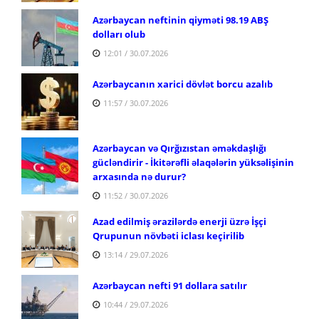
Azərbaycan neftinin qiyməti 98.19 ABŞ
dolları olub
12:01 / 30.07.2026
Azərbaycanın xarici dövlət borcu azalıb
11:57 / 30.07.2026
Azərbaycan və Qırğızıstan əməkdaşlığı
gücləndirir - İkitərəfli əlaqələrin yüksəlişinin
arxasında nə durur?
11:52 / 30.07.2026
Azad edilmiş ərazilərdə enerji üzrə İşçi
Qrupunun növbəti iclası keçirilib
13:14 / 29.07.2026
Azərbaycan nefti 91 dollara satılır
10:44 / 29.07.2026