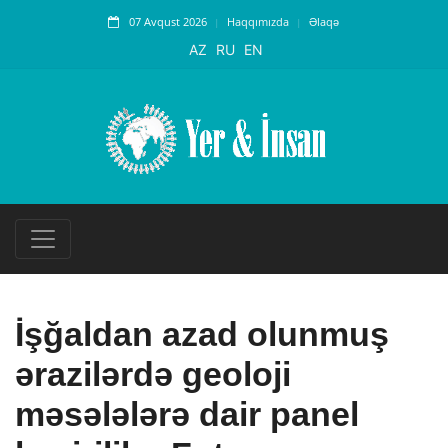
07 Avqust 2026
Haqqımızda
Əlaqə
AZ
RU
EN
İşğaldan azad olunmuş
ərazilərdə geoloji
məsələlərə dair panel