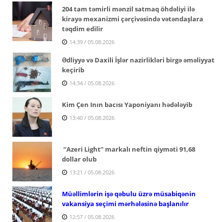
204 tam təmirli mənzil satmaq öhdəliyi ilə
kirayə mexanizmi çərçivəsində vətəndaşlara
təqdim edilir
14:39 / 05.08.2026
Ədliyyə və Daxili İşlər nazirlikləri birgə əməliyyat
keçirib
14:34 / 05.08.2026
Kim Çen Inın bacısı Yaponiyanı hədələyib
13:40 / 05.08.2026
“Azeri Light” markalı neftin qiyməti 91,68
dollar olub
13:21 / 05.08.2026
Müəllimlərin işə qəbulu üzrə müsabiqənin
vakansiya seçimi mərhələsinə başlanılır
12:57 / 05.08.2026