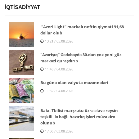
İQTİSADİYYAT
“Azeri Light” markalı neftin qiyməti 91,68
dollar olub
13:21 / 05.08.2026
“Azərişıq” Gədəbəydə 30-dan çox yeni güc
mərkəzi quraşdırıb
11:48 / 04.08.2026
Bu günə olan valyuta məzənnələri
11:32 / 04.08.2026
Bakı–Tbilisi marşrutu üzrə əlavə reysin
təşkili ilə bağlı hazırlıq işləri müzakirə
olunub
17:06 / 03.08.2026