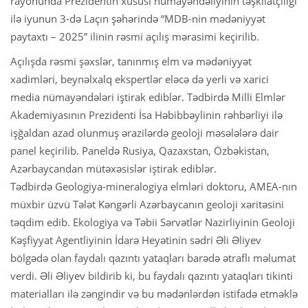
rayonunda Prezidentin xüsusi nümayəndəliyinin təşkilatçılığı
ilə iyunun 3-də Laçın şəhərində “MDB-nin mədəniyyət
paytaxtı – 2025” ilinin rəsmi açılış mərasimi keçirilib.
Açılışda rəsmi şəxslər, tanınmış elm və mədəniyyət
xadimləri, beynəlxalq ekspertlər eləcə də yerli və xarici
media nümayəndələri iştirak ediblər. Tədbirdə Milli Elmlər
Akademiyasının Prezidenti İsa Həbibbəylinin rəhbərliyi ilə
işğaldan azad olunmuş ərazilərdə geoloji məsələlərə dair
panel keçirilib. Paneldə Rusiya, Qazaxstan, Özbəkistan,
Azərbaycandan mütəxəsislər iştirak ediblər.
Tədbirdə Geologiya-mineralogiya elmləri doktoru, AMEA-nın
müxbir üzvü Tələt Kəngərli Azərbaycanın geoloji xəritəsini
təqdim edib. Ekologiya və Təbii Sərvətlər Nazirliyinin Geoloji
Kəşfiyyat Agentliyinin İdarə Heyətinin sədri Əli Əliyev
bölgədə olan faydalı qazıntı yataqları barədə ətraflı məlumat
verdi. Əli Əliyev bildirib ki, bu faydalı qazıntı yataqları tikinti
materialları ilə zəngindir və bu mədənlərdən istifadə etməklə