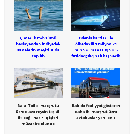
Çimərlik mövsümü
Ödəniş kartları ilə
başlayandan indiyədək
ölkədaxili 1 milyon 74
40 nəfərin meyiti suda
min 526 manatlıq 5305
tapılıb
fırıldaqçılıq halı baş verib
Bakı–Tbilisi marşrutu
Bakıda fəaliyyət göstərən
üzrə əlavə reysin təşkili
daha iki marşrut üzrə
ilə bağlı hazırlıq işləri
avtobuslar yenilənir
müzakirə olunub