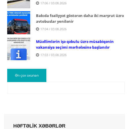
17:06 / 03.08.2026
Bakıda fəaliyyət göstərən daha iki marşrut üzrə
avtobuslar yenilənir
17:04 / 03.08.2026
Müəllimlərin işə qəbulu üzrə müsabiqənin
vakansiya seçimi mərhələsinə başlanılır
17:03 / 03.08.2026
Ən çox oxunan
HƏFTƏLİK XƏBƏRLƏR