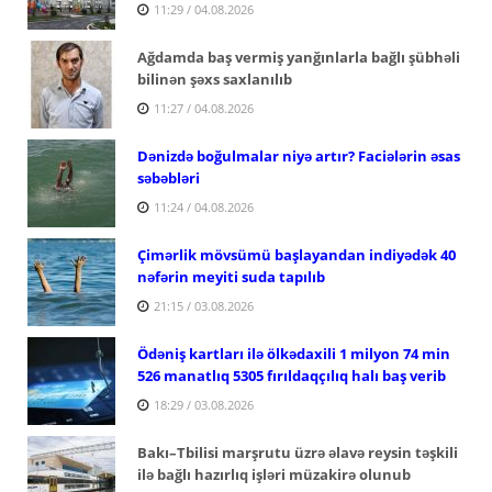
11:29 / 04.08.2026
Ağdamda baş vermiş yanğınlarla bağlı şübhəli
bilinən şəxs saxlanılıb
11:27 / 04.08.2026
Dənizdə boğulmalar niyə artır? Faciələrin əsas
səbəbləri
11:24 / 04.08.2026
Çimərlik mövsümü başlayandan indiyədək 40
nəfərin meyiti suda tapılıb
21:15 / 03.08.2026
Ödəniş kartları ilə ölkədaxili 1 milyon 74 min
526 manatlıq 5305 fırıldaqçılıq halı baş verib
18:29 / 03.08.2026
Bakı–Tbilisi marşrutu üzrə əlavə reysin təşkili
ilə bağlı hazırlıq işləri müzakirə olunub