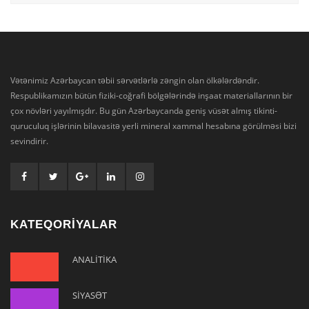
Vətənimiz Azərbaycan təbii sərvətlərlə zəngin olan ölkələrdəndir.
Respublikamızın bütün fiziki-coğrafi bölgələrində inşaat materiallarının bir
çox növləri yayılmışdır. Bu gün Azərbaycanda geniş vüsət almış tikinti-
quruculuq işlərinin bilavasitə yerli mineral xammal hesabına görülməsi bizi
sevindirir.
KATEQORİYALAR
ANALİTİKA
SİYASƏT