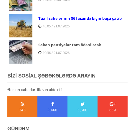
Taxıl sahələrinin 86 faizində biçin başa çatıb
18:05 / 21.07.2026
Sabah pensiyalar tam ödəniləcək
10:36 / 21.07.2026
BİZİ SOSİAL ŞƏBƏKƏLƏRDƏ ARAYIN
Ən son xəbərləri ilk sən əldə et!
345
3,460
5,600
659
GÜNDƏM