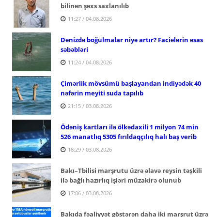
bilinən şəxs saxlanılıb
11:27 / 04.08.2026
Dənizdə boğulmalar niyə artır? Faciələrin əsas
səbəbləri
11:24 / 04.08.2026
Çimərlik mövsümü başlayandan indiyədək 40
nəfərin meyiti suda tapılıb
21:15 / 03.08.2026
Ödəniş kartları ilə ölkədaxili 1 milyon 74 min
526 manatlıq 5305 fırıldaqçılıq halı baş verib
18:29 / 03.08.2026
Bakı–Tbilisi marşrutu üzrə əlavə reysin təşkili
ilə bağlı hazırlıq işləri müzakirə olunub
17:06 / 03.08.2026
Bakıda fəaliyyət göstərən daha iki marşrut üzrə