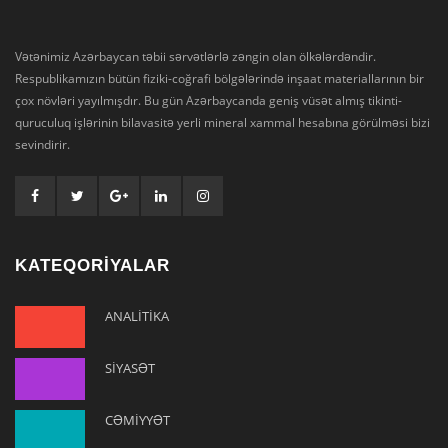
Vətənimiz Azərbaycan təbii sərvətlərlə zəngin olan ölkələrdəndir.
Respublikamızın bütün fiziki-coğrafi bölgələrində inşaat materiallarının bir
çox növləri yayılmışdır. Bu gün Azərbaycanda geniş vüsət almış tikinti-
quruculuq işlərinin bilavasitə yerli mineral xammal hesabına görülməsi bizi
sevindirir.
KATEQORİYALAR
ANALİTİKA
SİYASƏT
CƏMİYYƏT