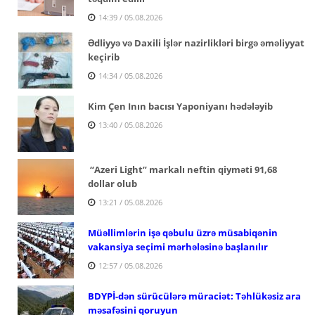
14:39 / 05.08.2026
Ədliyyə və Daxili İşlər nazirlikləri birgə əməliyyat
keçirib
14:34 / 05.08.2026
Kim Çen Inın bacısı Yaponiyanı hədələyib
13:40 / 05.08.2026
“Azeri Light” markalı neftin qiyməti 91,68
dollar olub
13:21 / 05.08.2026
Müəllimlərin işə qəbulu üzrə müsabiqənin
vakansiya seçimi mərhələsinə başlanılır
12:57 / 05.08.2026
BDYPİ-dən sürücülərə müraciət: Təhlükəsiz ara
məsafəsini qoruyun