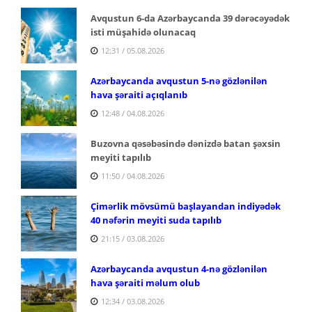
Avqustun 6-da Azərbaycanda 39 dərəcəyədək
isti müşahidə olunacaq
12:31 / 05.08.2026
Azərbaycanda avqustun 5-nə gözlənilən
hava şəraiti açıqlanıb
12:48 / 04.08.2026
Buzovna qəsəbəsində dənizdə batan şəxsin
meyiti tapılıb
11:50 / 04.08.2026
Çimərlik mövsümü başlayandan indiyədək
40 nəfərin meyiti suda tapılıb
21:15 / 03.08.2026
Azərbaycanda avqustun 4-nə gözlənilən
hava şəraiti məlum olub
12:34 / 03.08.2026