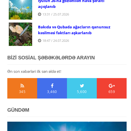
İyulun 26-na gözlənilən hava şəraiti
açıqlanıb
13:31 / 25.07.2026
Bakıda və Qubada ağacların qanunsuz
kəsilməsi faktları aşkarlanıb
18:47 / 24.07.2026
BİZİ SOSİAL ŞƏBƏKƏLƏRDƏ ARAYIN
Ən son xəbərləri ilk sən əldə et!
345
3,460
5,600
659
GÜNDƏM