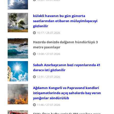
küləkli havanın bu gün günorta
saatlarından etibarən mülayimləşəcəyi
gözlənilir
10:17 / 28.07.2026
Hazırda dənizdə dalğanın hündürlüyü 3
metrə yaxınlaşır
13:08 / 27.07.2026
Sabah Azərbaycanın bəzi rayonlarında 41
dərəcə isti gözlənilir
12:31 / 27.07.2026
Ağdamın Kəngərli və Papravənd kəndləri
istiqamətlərində açıq sahələrdə baş verən
yanğınlar söndürülüb
11:46 / 27.07.2026
FHN: Ötən həftə ərzində 881 yanğına çıxış