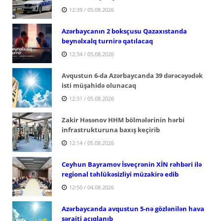
12:39 / 05.08.2026
Azərbaycanın 2 boksçusu Qazaxıstanda
beynəlxalq turnirə qatılacaq
12:34 / 05.08.2026
Avqustun 6-da Azərbaycanda 39 dərəcəyədək
isti müşahidə olunacaq
12:31 / 05.08.2026
Zakir Həsənov HHM bölmələrinin hərbi
infrastrukturuna baxış keçirib
12:14 / 05.08.2026
Ceyhun Bayramov İsveçrənin XİN rəhbəri ilə
regional təhlükəsizliyi müzakirə edib
12:50 / 04.08.2026
Azərbaycanda avqustun 5-nə gözlənilən hava
şəraiti açıqlanıb