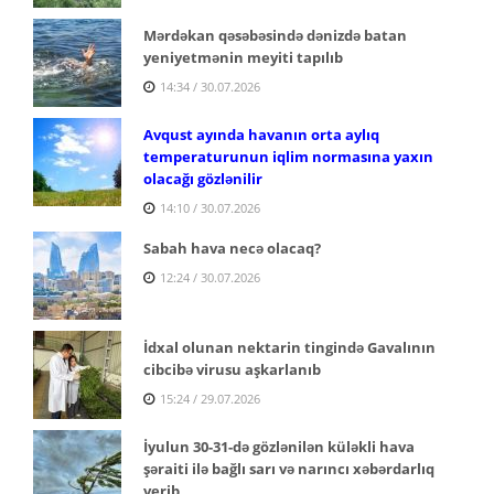
Mərdəkan qəsəbəsində dənizdə batan
yeniyetmənin meyiti tapılıb
14:34 / 30.07.2026
Avqust ayında havanın orta aylıq
temperaturunun iqlim normasına yaxın
olacağı gözlənilir
14:10 / 30.07.2026
Sabah hava necə olacaq?
12:24 / 30.07.2026
İdxal olunan nektarin tingində Gavalının
cibcibə virusu aşkarlanıb
15:24 / 29.07.2026
İyulun 30-31-də gözlənilən küləkli hava
şəraiti ilə bağlı sarı və narıncı xəbərdarlıq
verib