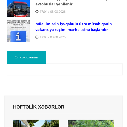
avtobuslar yenilənir
17:04 / 03.08.2026
Müəllimlərin işə qəbulu üzrə müsabiqənin
vakansiya seçimi mərhələsinə başlanılır
17:03 / 03.08.2026
Ən çox oxunan
HƏFTƏLİK XƏBƏRLƏR