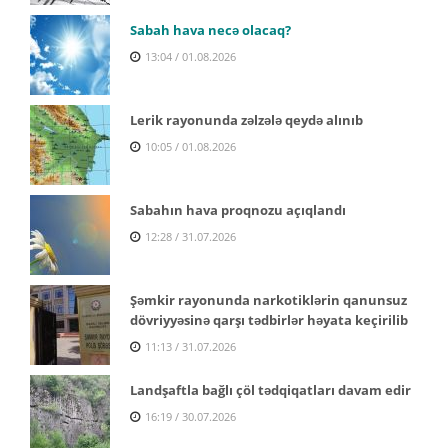
Sabah hava necə olacaq?
13:04 / 01.08.2026
Lerik rayonunda zəlzələ qeydə alınıb
10:05 / 01.08.2026
Sabahın hava proqnozu açıqlandı
12:28 / 31.07.2026
Şəmkir rayonunda narkotiklərin qanunsuz
dövriyyəsinə qarşı tədbirlər həyata keçirilib
11:13 / 31.07.2026
Landşaftla bağlı çöl tədqiqatları davam edir
16:19 / 30.07.2026