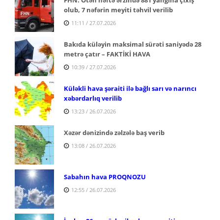
olub, 7 nəfərin meyiti təhvil verilib
11:11 / 27.07.2026
Bakıda küləyin maksimal sürəti saniyədə 28
metrə çatır – FAKTİKİ HAVA
10:39 / 27.07.2026
Küləkli hava şəraiti ilə bağlı sarı və narıncı
xəbərdarlıq verilib
13:23 / 26.07.2026
Xəzər dənizində zəlzələ baş verib
13:08 / 26.07.2026
Sabahın hava PROQNOZU
12:55 / 26.07.2026