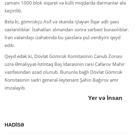
zamanı 1000 blok siqaret və külli miqdarda dərmanlar ələ
keçirilib.
Belə ki, gömrükçü Asif və skanda işləyən İlqar adlı şəxs
saxlanılıblar. İzahatları alınandan sonra sərbəst buraxılıblar.
İran vətəndaşı izahatında bu şəxslərə pul verdiyini qeyd
edib.
Qeyd edək ki, Dövlət Gömrük Komitəsinin Cənub Zonası
üzrə Əməliyyat-İstintaq Baş İdarəsinin rəisi Cəfərov Mahir
vəzifəsindən azad olunub. Bununla bağlı Dövlət Gömrük
Komitəsinin sədri general-leytenant Şahin Bağırov əmr
imzalayıb.
Yer və İnsan
HADİSƏ