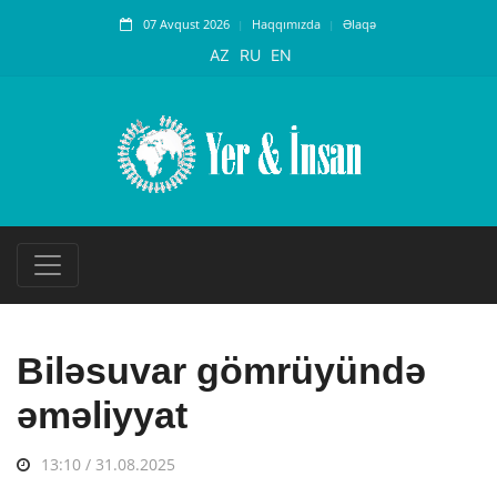
07 Avqust 2026
Haqqımızda
Əlaqə
AZ
RU
EN
Biləsuvar gömrüyündə
əməliyyat
13:10 / 31.08.2025