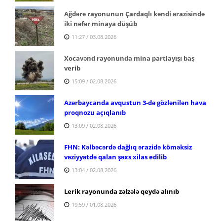
Ağdərə rayonunun Çardaqlı kəndi ərazisində
iki nəfər minaya düşüb
11:27 / 03.08.2026
Xocavənd rayonunda mina partlayışı baş
verib
15:09 / 02.08.2026
Azərbaycanda avqustun 3-də gözlənilən hava
proqnozu açıqlanıb
13:09 / 02.08.2026
FHN: Kəlbəcərdə dağlıq ərazidə köməksiz
vəziyyətdə qalan şəxs xilas edilib
13:04 / 02.08.2026
Lerik rayonunda zəlzələ qeydə alınıb
19:59 / 01.08.2026