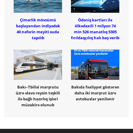
Çimərlik mövsümü
Ödəniş kartları ilə
başlayandan indiyədək
ölkədaxili 1 milyon 74
40 nəfərin meyiti suda
min 526 manatlıq 5305
tapılıb
fırıldaqçılıq halı baş verib
Bakı–Tbilisi marşrutu
Bakıda fəaliyyət göstərən
üzrə əlavə reysin təşkili
daha iki marşrut üzrə
ilə bağlı hazırlıq işləri
avtobuslar yenilənir
müzakirə olunub