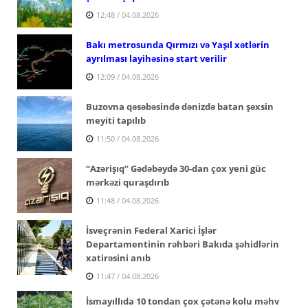
12:48 / 04.08.2026
Bakı metrosunda Qırmızı və Yaşıl xətlərin
ayrılması layihəsinə start verilir
12:09 / 04.08.2026
Buzovna qəsəbəsində dənizdə batan şəxsin
meyiti tapılıb
11:50 / 04.08.2026
“Azərişıq” Gədəbəydə 30-dan çox yeni güc
mərkəzi quraşdırıb
11:48 / 04.08.2026
İsveçrənin Federal Xarici İşlər
Departamentinin rəhbəri Bakıda şəhidlərin
xatirəsini anıb
11:47 / 04.08.2026
İsmayıllıda 10 tondan çox çətənə kolu məhv