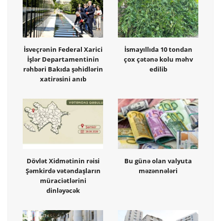
İsveçrənin Federal Xarici
İsmayıllıda 10 tondan
İşlər Departamentinin
çox çətənə kolu məhv
rəhbəri Bakıda şəhidlərin
edilib
xatirəsini anıb
Dövlət Xidmətinin rəisi
Bu günə olan valyuta
Şəmkirdə vətəndaşların
məzənnələri
müraciətlərini
dinləyəcək