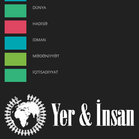
DÜNYA
HADİSƏ
İDMAN
MƏDƏNİYYƏT
İQTİSADİYYAT