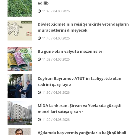
edilib
11:46 / 04.08.2026
Dövlət Xidmətinin rəisi Şəmkirdə vətəndaşların
müraciətlərini dinləyəcək
11:43 / 04.08.2026
Bu günə olan valyuta məzənnələri
11:32 / 04.08.2026
Ceyhun Bayramov ATƏT-in fəaliyyətdə olan
sədrini qarşılayıb
11:30 / 04.08.2026
MİDA Lənkəran, Şirvan və Yevlaxda güzəştli
mənzilləri satışa çıxarır
11:29 / 04.08.2026
Ağdamda baş vermiş yanğınlarla bağlı şübhəli