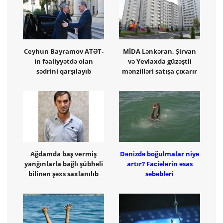
Ceyhun Bayramov ATƏT-
MİDA Lənkəran, Şirvan
in fəaliyyətdə olan
və Yevlaxda güzəştli
sədrini qarşılayıb
mənzilləri satışa çıxarır
Ağdamda baş vermiş
Dənizdə boğulmalar niyə
yanğınlarla bağlı şübhəli
artır? Faciələrin əsas
bilinən şəxs saxlanılıb
səbəbləri