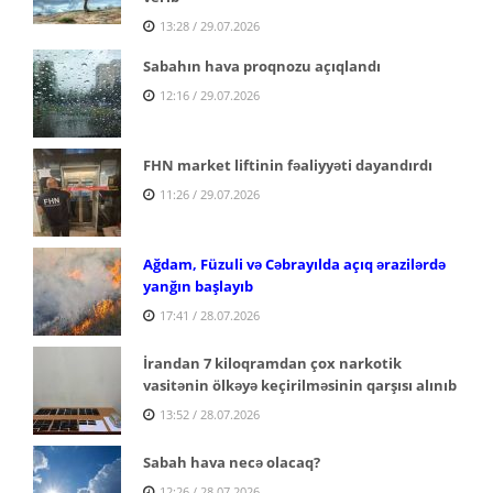
13:28 / 29.07.2026
Sabahın hava proqnozu açıqlandı
12:16 / 29.07.2026
FHN market liftinin fəaliyyəti dayandırdı
11:26 / 29.07.2026
Ağdam, Füzuli və Cəbrayılda açıq ərazilərdə
yanğın başlayıb
17:41 / 28.07.2026
İrandan 7 kiloqramdan çox narkotik
vasitənin ölkəyə keçirilməsinin qarşısı alınıb
13:52 / 28.07.2026
Sabah hava necə olacaq?
12:26 / 28.07.2026