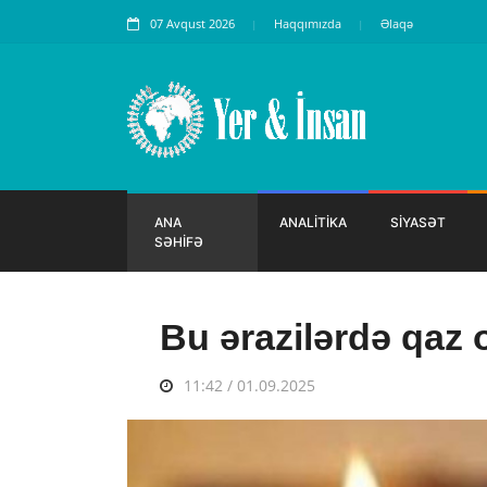
07 Avqust 2026
Haqqımızda
Əlaqə
ANA
ANALİTİKA
SİYASƏT
SƏHİFƏ
Bu ərazilərdə qaz
11:42 / 01.09.2025