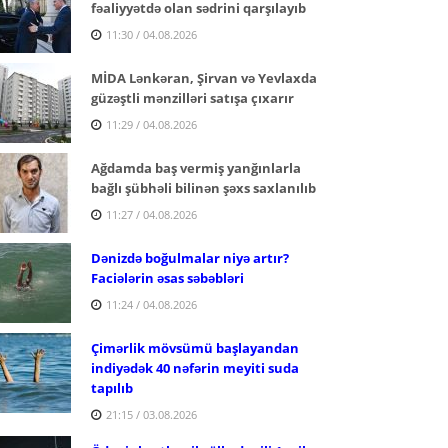
fəaliyyətdə olan sədrini qarşılayıb
11:30 / 04.08.2026
MİDA Lənkəran, Şirvan və Yevlaxda
güzəştli mənzilləri satışa çıxarır
11:29 / 04.08.2026
Ağdamda baş vermiş yanğınlarla
bağlı şübhəli bilinən şəxs saxlanılıb
11:27 / 04.08.2026
Dənizdə boğulmalar niyə artır?
Faciələrin əsas səbəbləri
11:24 / 04.08.2026
Çimərlik mövsümü başlayandan
indiyədək 40 nəfərin meyiti suda
tapılıb
21:15 / 03.08.2026