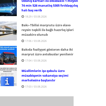
Ödəniş kartları ilə ölkədaxili 1 milyon
74 min 526 manatlıq 5305 fırıldaqçılıq
halı baş verib
18:29 / 03.08.2026
Bakı–Tbilisi marşrutu üzrə əlavə
reysin təşkili ilə bağlı hazırlıq işləri
müzakirə olunub
17:06 / 03.08.2026
Bakıda fəaliyyət göstərən daha iki
marşrut üzrə avtobuslar yenilənir
17:04 / 03.08.2026
Müəllimlərin işə qəbulu üzrə
müsabiqənin vakansiya seçimi
mərhələsinə başlanılır
17:03 / 03.08.2026