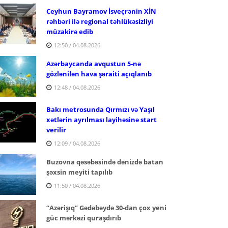
Ceyhun Bayramov İsveçrənin XİN
rəhbəri ilə regional təhlükəsizliyi
müzakirə edib
12:50 / 04.08.2026
Azərbaycanda avqustun 5-nə
gözlənilən hava şəraiti açıqlanıb
12:48 / 04.08.2026
Bakı metrosunda Qırmızı və Yaşıl
xətlərin ayrılması layihəsinə start
verilir
12:09 / 04.08.2026
Buzovna qəsəbəsində dənizdə batan
şəxsin meyiti tapılıb
11:50 / 04.08.2026
“Azərişıq” Gədəbəydə 30-dan çox yeni
güc mərkəzi quraşdırıb