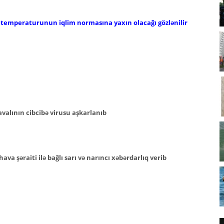
 temperaturunun iqlim normasına yaxın olacağı gözlənilir
valının cibcibə virusu aşkarlanıb
hava şəraiti ilə bağlı sarı və narıncı xəbərdarlıq verib