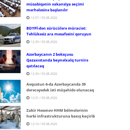
müsabiqənin vakansiya seçimi
mərhələsinə başlanılır
12:57 / 05.08.2026
BDYPİ-dən sürücülərə müraciət:
Təhlükəsiz ara məsafəsini qoruyun
12:39 / 05.08.2026
Azərbaycanın 2 boksçusu
Qazaxıstanda beynəlxalq turnirə
qatılacaq
12:34 / 05.08.2026
Avqustun 6-da Azərbaycanda 39
dərəcəyədək isti müşahidə olunacaq
12:31 / 05.08.2026
Zakir Həsənov HHM bölmələrinin
hərbi infrastrukturuna baxış keçirib
12:14 / 05.08.2026