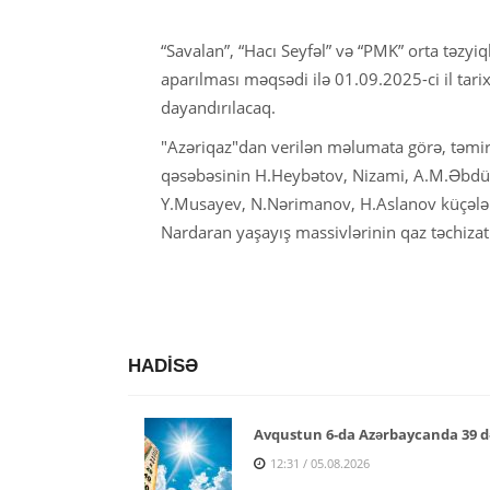
“Savalan”, “Hacı Seyfəl” və “PMK” orta təzyiq
aparılması məqsədi ilə 01.09.2025-ci il tari
dayandırılacaq.
"Azəriqaz"dan verilən məlumata görə, təmi
qəsəbəsinin H.Heybətov, Nizami, A.M.Əbdül
Y.Musayev, N.Nərimanov, H.Aslanov küçələri
Nardaran yaşayış massivlərinin qaz təchiza
HADİSƏ
Avqustun 6-da Azərbaycanda 39 d
12:31 / 05.08.2026