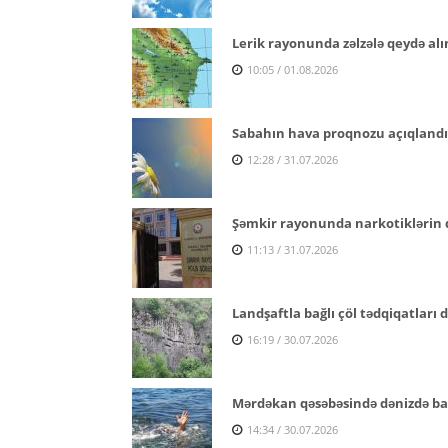
Lerik rayonunda zəlzələ qeydə alı
10:05 / 01.08.2026
Sabahın hava proqnozu açıqlandı
12:28 / 31.07.2026
Şəmkir rayonunda narkotiklərin q
11:13 / 31.07.2026
Landşaftla bağlı çöl tədqiqatları
16:19 / 30.07.2026
Mərdəkan qəsəbəsində dənizdə ba
14:34 / 30.07.2026