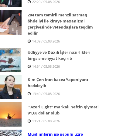
22:20 / 05.08.2026
204 tam təmirli mənzil satmaq
öhdəliyi ilə kirayə mexanizmi
çərçivəsində vətəndaşlara təqdim
edilir
14:39 / 05.08.2026
Ədliyyə və Daxili İşlər nazirlikləri
birgə əməliyyat keçirib
14:34 / 05.08.2026
Kim Çen Inın bacısı Yaponiyanı
hədələyib
13:40 / 05.08.2026
“Azeri Light” markalı neftin qiyməti
91,68 dollar olub
13:21 / 05.08.2026
Müəllimlərin işə qəbulu üzrə