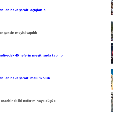
nilən hava şəraiti açıqlanıb
n şəxsin meyiti tapılıb
iyədək 40 nəfərin meyiti suda tapılıb
ənilən hava şəraiti məlum olub
ərazisində iki nəfər minaya düşüb