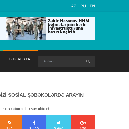
AZ
RU
EN
Zakir Həsənov HHM
bölmələrinin hərbi
infrastrukturuna
baxış keçirib
İQTİSADİYYAT
BİZİ SOSİAL ŞƏBƏKƏLƏRDƏ ARAYIN
n son xəbərləri ilk sən əldə et!
345
3,460
5,600
659