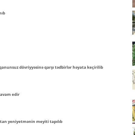
nıb
anunsuz dövriyyəsinə qarşı tədbirlər həyata keçirilib
 davam edir
tan yeniyetmənin meyiti tapılıb