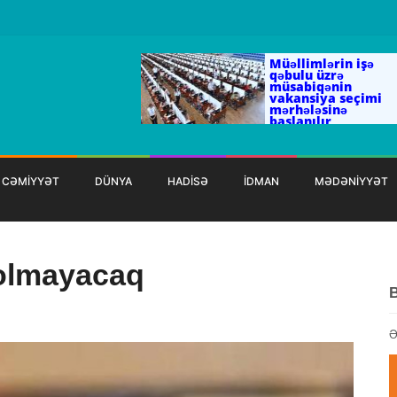
Müəllimlərin işə
qəbulu üzrə
müsabiqənin
vakansiya seçimi
mərhələsinə
başlanılır
CƏMİYYƏT
DÜNYA
HADİSƏ
İDMAN
MƏDƏNİYYƏT
 olmayacaq
Ə