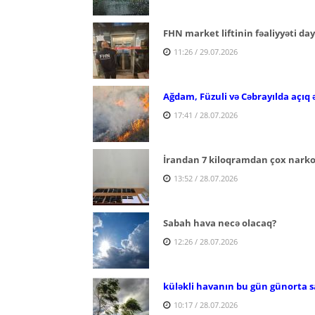
FHN market liftinin fəaliyyəti da
11:26 / 29.07.2026
Ağdam, Füzuli və Cəbrayılda açıq 
17:41 / 28.07.2026
İrandan 7 kiloqramdan çox narkoti
13:52 / 28.07.2026
Sabah hava necə olacaq?
12:26 / 28.07.2026
küləkli havanın bu gün günorta s
10:17 / 28.07.2026