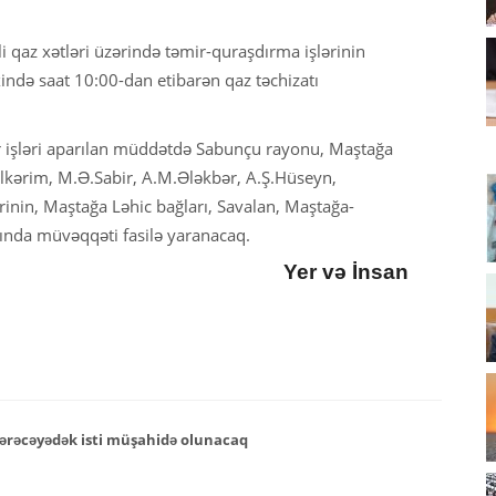
li qaz xətləri üzərində təmir-quraşdırma işlərinin
xində saat 10:00-dan etibarən qaz təchizatı
r işləri aparılan müddətdə Sabunçu rayonu, Maştağa
kərim, M.Ə.Sabir, A.M.Ələkbər, A.Ş.Hüseyn,
nin, Maştağa Ləhic bağları, Savalan, Maştağa-
tında müvəqqəti fasilə yaranacaq.
Yer və İnsan
ərəcəyədək isti müşahidə olunacaq