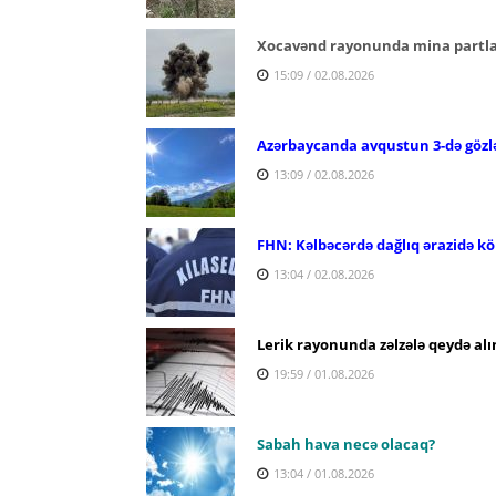
Xocavənd rayonunda mina partlay
15:09 / 02.08.2026
Azərbaycanda avqustun 3-də gözl
13:09 / 02.08.2026
FHN: Kəlbəcərdə dağlıq ərazidə köm
13:04 / 02.08.2026
Lerik rayonunda zəlzələ qeydə alı
19:59 / 01.08.2026
Sabah hava necə olacaq?
13:04 / 01.08.2026