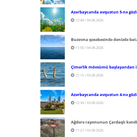
Azərbaycanda avqustun 5-nə gözlə
12:48 / 04.08.2026
Buzovna qəsəbəsində dənizdə bata
11:50 / 04.08.2026
Çimərlik mövsümü başlayandan ind
21:15 / 03.08.2026
Azərbaycanda avqustun 4-nə gözl
12:34 / 03.08.2026
Ağdərə rayonunun Çardaqlı kəndi 
11:27 / 03.08.2026