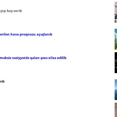
ışı baş verib
ənilən hava proqnozu açıqlanıb
əksiz vəziyyətdə qalan şəxs xilas edilib
nıb