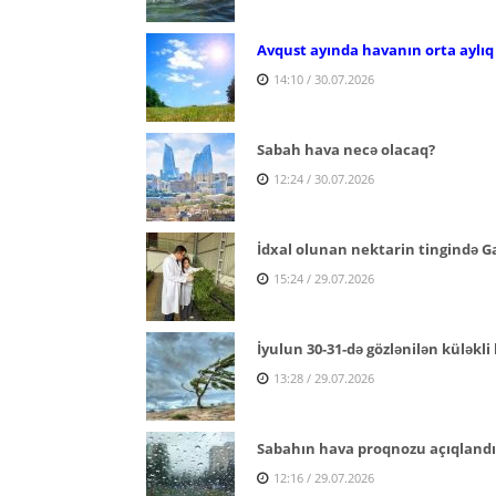
Avqust ayında havanın orta aylıq
14:10 / 30.07.2026
Sabah hava necə olacaq?
12:24 / 30.07.2026
İdxal olunan nektarin tingində Ga
15:24 / 29.07.2026
İyulun 30-31-də gözlənilən küləkli 
13:28 / 29.07.2026
Sabahın hava proqnozu açıqlandı
12:16 / 29.07.2026