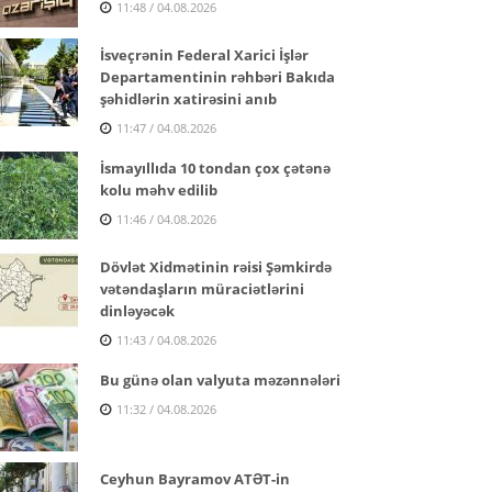
11:48 / 04.08.2026
İsveçrənin Federal Xarici İşlər
Departamentinin rəhbəri Bakıda
şəhidlərin xatirəsini anıb
11:47 / 04.08.2026
İsmayıllıda 10 tondan çox çətənə
kolu məhv edilib
11:46 / 04.08.2026
Dövlət Xidmətinin rəisi Şəmkirdə
vətəndaşların müraciətlərini
dinləyəcək
11:43 / 04.08.2026
Bu günə olan valyuta məzənnələri
11:32 / 04.08.2026
Ceyhun Bayramov ATƏT-in