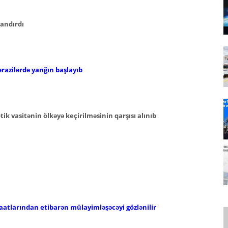
yandırdı
ərazilərdə yanğın başlayıb
k vasitənin ölkəyə keçirilməsinin qarşısı alınıb
aatlarından etibarən mülayimləşəcəyi gözlənilir