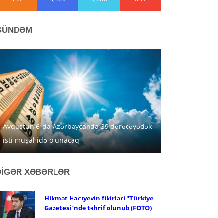
GÜNDƏM
Avqustun 6-da Azərbaycanda 39 dərəcəyədək
isti müşahidə olunacaq
DİGƏR XƏBƏRLƏR
Hikmət Hacıyevin fikirləri "Türkiye
Gazetesi"ndə təhrif olunub (FOTO)