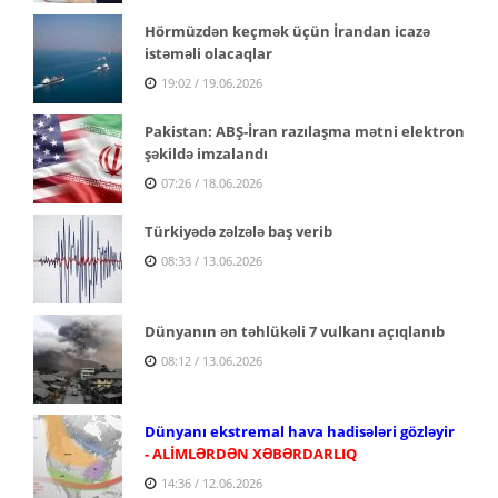
Hörmüzdən keçmək üçün İrandan icazə
istəməli olacaqlar
19:02 / 19.06.2026
Pakistan: ABŞ-İran razılaşma mətni elektron
şəkildə imzalandı
07:26 / 18.06.2026
Türkiyədə zəlzələ baş verib
08:33 / 13.06.2026
Dünyanın ən təhlükəli 7 vulkanı açıqlanıb
08:12 / 13.06.2026
Dünyanı ekstremal hava hadisələri gözləyir
- ALİMLƏRDƏN XƏBƏRDARLIQ
14:36 / 12.06.2026