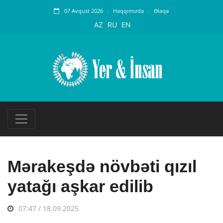
07 Avqust 2026
Haqqımızda
Əlaqə
AZ
RU
EN
Mərakeşdə növbəti qızıl
yatağı aşkar edilib
07:47 / 18.09.2025