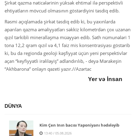
Şirkət qazma nəticələrinin yüksək ehtimal ilə perspektivli
ehtiyatların mövcud olmasının göstərdiyini təsdiq edib.
Rəsmi açıqlamada şirkət təsdiq edib ki, bu yaxınlarda
aparılan qazma əməliyyatları səkkiz kilometrdən çox uzanan
qızıl tərkibli minerallaşma müəyyən edib. Səth nümunələri 1
tona 12,2 qram qızıl və 4,1 faiz mis konsentrasiyası göstərib
ki, bu da regionda geoloji kəşfiyyat üçün yeni perspektivlər
açan “keyfiyyətli irəliləyiş” adlandırılıb, - deyə Mərakeşin
“Akhbarona” onlayn qəzeti yazır.//Azərtac
Yer və İnsan
DÜNYA
Kim Çen Inın bacısı Yaponiyanı hədələyib
13:40 / 05.08.2026