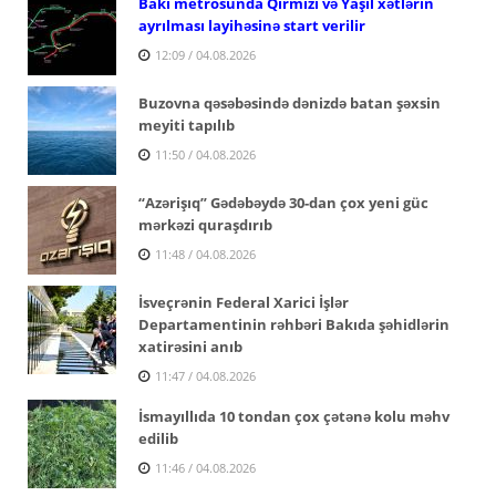
Bakı metrosunda Qırmızı və Yaşıl xətlərin
ayrılması layihəsinə start verilir
12:09 / 04.08.2026
Buzovna qəsəbəsində dənizdə batan şəxsin
meyiti tapılıb
11:50 / 04.08.2026
“Azərişıq” Gədəbəydə 30-dan çox yeni güc
mərkəzi quraşdırıb
11:48 / 04.08.2026
İsveçrənin Federal Xarici İşlər
Departamentinin rəhbəri Bakıda şəhidlərin
xatirəsini anıb
11:47 / 04.08.2026
İsmayıllıda 10 tondan çox çətənə kolu məhv
edilib
11:46 / 04.08.2026