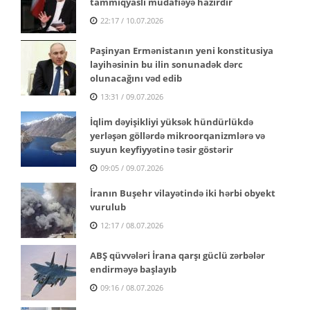
tammiqyaslı müdafiəyə hazırdır
22:17 / 10.07.2026
Paşinyan Ermənistanın yeni konstitusiya
layihəsinin bu ilin sonunadək dərc
olunacağını vəd edib
13:31 / 09.07.2026
İqlim dəyişikliyi yüksək hündürlükdə
yerləşən göllərdə mikroorqanizmlərə və
suyun keyfiyyətinə təsir göstərir
09:05 / 09.07.2026
İranın Buşehr vilayətində iki hərbi obyekt
vurulub
12:17 / 08.07.2026
ABŞ qüvvələri İrana qarşı güclü zərbələr
endirməyə başlayıb
09:16 / 08.07.2026