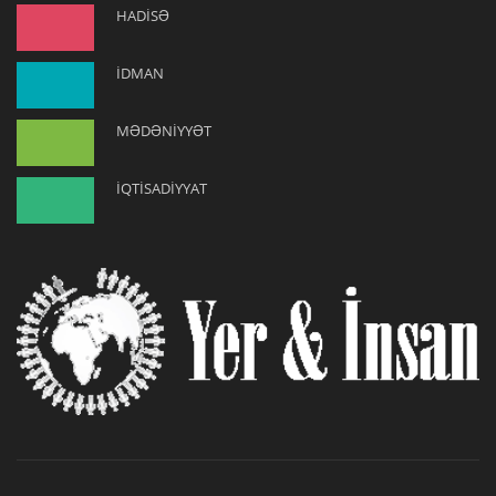
HADİSƏ
İDMAN
MƏDƏNİYYƏT
İQTİSADİYYAT