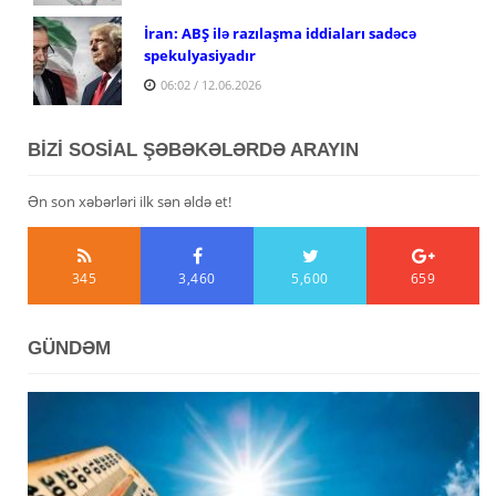
İran: ABŞ ilə razılaşma iddiaları sadəcə
spekulyasiyadır
06:02 / 12.06.2026
BİZİ SOSİAL ŞƏBƏKƏLƏRDƏ ARAYIN
Ən son xəbərləri ilk sən əldə et!
345
3,460
5,600
659
GÜNDƏM