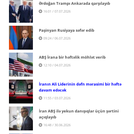
Ərdoğan Trampı Ankarada qarşılayıb
16:01 / 07.07.2026
Paşinyan Rusiyaya səfər edib
09:24 / 06.07.2026
ABŞ İrana bir həftəlik möhlət verib
12:10 / 04.07.2026
İranın Ali Liderinin dəfn mərasimi bir həftə
davam edəcək
11:55 / 03.07.2026
İran ABŞ ilə yekun danışıqlar üçün şərtini
açıqlayıb
16:48 / 30.06.2026