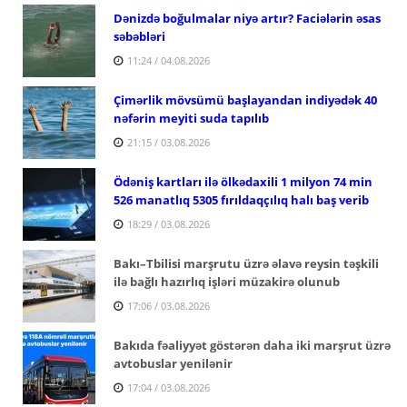
Dənizdə boğulmalar niyə artır? Faciələrin əsas
səbəbləri
11:24 / 04.08.2026
Çimərlik mövsümü başlayandan indiyədək 40
nəfərin meyiti suda tapılıb
21:15 / 03.08.2026
Ödəniş kartları ilə ölkədaxili 1 milyon 74 min
526 manatlıq 5305 fırıldaqçılıq halı baş verib
18:29 / 03.08.2026
Bakı–Tbilisi marşrutu üzrə əlavə reysin təşkili
ilə bağlı hazırlıq işləri müzakirə olunub
17:06 / 03.08.2026
Bakıda fəaliyyət göstərən daha iki marşrut üzrə
avtobuslar yenilənir
17:04 / 03.08.2026