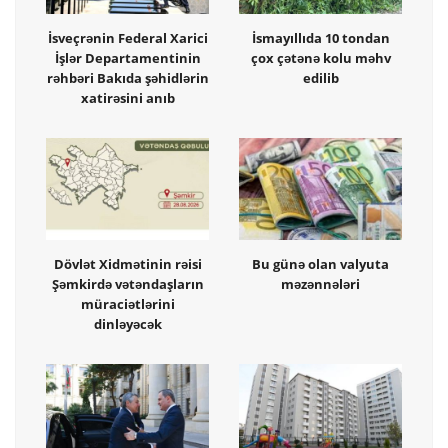
İsveçrənin Federal Xarici
İsmayıllıda 10 tondan
İşlər Departamentinin
çox çətənə kolu məhv
rəhbəri Bakıda şəhidlərin
edilib
xatirəsini anıb
Dövlət Xidmətinin rəisi
Bu günə olan valyuta
Şəmkirdə vətəndaşların
məzənnələri
müraciətlərini
dinləyəcək