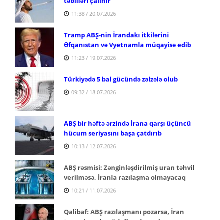
təbilləri çalınır
11:38 / 20.07.2026
Tramp ABŞ-nin İrandakı itkilərini
Əfqanıstan və Vyetnamla müqayisə edib
11:23 / 19.07.2026
Türkiyədə 5 bal gücündə zəlzələ olub
09:32 / 18.07.2026
ABŞ bir həftə ərzində İrana qarşı üçüncü
hücum seriyasını başa çatdırıb
10:13 / 12.07.2026
ABŞ rəsmisi: Zənginləşdirilmiş uran təhvil
verilməsə, İranla razılaşma olmayacaq
10:21 / 11.07.2026
Qalibaf: ABŞ razılaşmanı pozarsa, İran