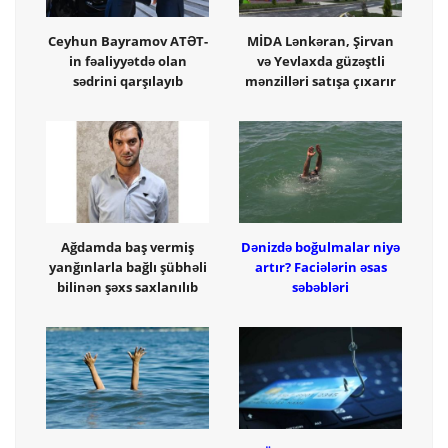
Ceyhun Bayramov ATƏT-
MİDA Lənkəran, Şirvan
in fəaliyyətdə olan
və Yevlaxda güzəştli
sədrini qarşılayıb
mənzilləri satışa çıxarır
Ağdamda baş vermiş
Dənizdə boğulmalar niyə
yanğınlarla bağlı şübhəli
artır? Faciələrin əsas
bilinən şəxs saxlanılıb
səbəbləri