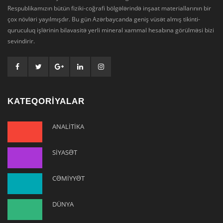
Respublikamızın bütün fiziki-coğrafi bölgələrində inşaat materiallarının bir
çox növləri yayılmışdır. Bu gün Azərbaycanda geniş vüsət almış tikinti-
quruculuq işlərinin bilavasitə yerli mineral xammal hesabına görülməsi bizi
sevindirir.
KATEQORİYALAR
ANALİTİKA
SİYASƏT
CƏMİYYƏT
DÜNYA