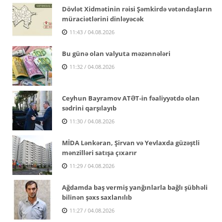
Dövlət Xidmətinin rəisi Şəmkirdə vətəndaşların
müraciətlərini dinləyəcək
11:43 / 04.08.2026
Bu günə olan valyuta məzənnələri
11:32 / 04.08.2026
Ceyhun Bayramov ATƏT-in fəaliyyətdə olan
sədrini qarşılayıb
11:30 / 04.08.2026
MİDA Lənkəran, Şirvan və Yevlaxda güzəştli
mənzilləri satışa çıxarır
11:29 / 04.08.2026
Ağdamda baş vermiş yanğınlarla bağlı şübhəli
bilinən şəxs saxlanılıb
11:27 / 04.08.2026