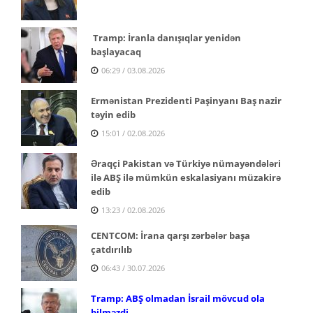
Tramp: İranla danışıqlar yenidən
başlayacaq
06:29 / 03.08.2026
Ermənistan Prezidenti Paşinyanı Baş nazir
təyin edib
15:01 / 02.08.2026
Əraqçi Pakistan və Türkiyə nümayəndələri
ilə ABŞ ilə mümkün eskalasiyanı müzakirə
edib
13:23 / 02.08.2026
CENTCOM: İrana qarşı zərbələr başa
çatdırılıb
06:43 / 30.07.2026
Tramp: ABŞ olmadan İsrail mövcud ola
bilməzdi