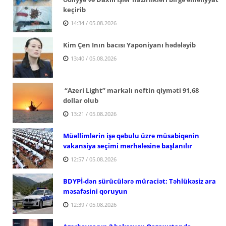
keçirib
14:34 / 05.08.2026
Kim Çen Inın bacısı Yaponiyanı hədələyib
13:40 / 05.08.2026
“Azeri Light” markalı neftin qiyməti 91,68
dollar olub
13:21 / 05.08.2026
Müəllimlərin işə qəbulu üzrə müsabiqənin
vakansiya seçimi mərhələsinə başlanılır
12:57 / 05.08.2026
BDYPİ-dən sürücülərə müraciət: Təhlükəsiz ara
məsafəsini qoruyun
12:39 / 05.08.2026