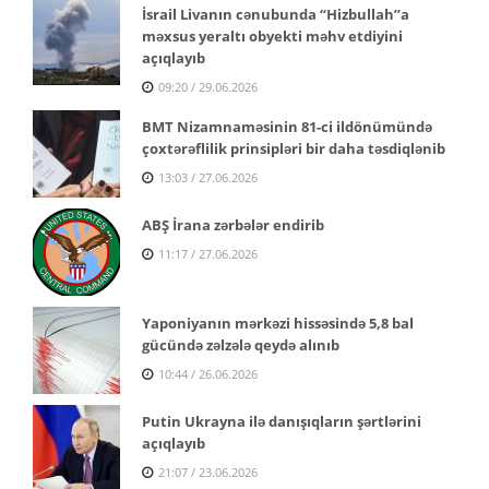
İsrail Livanın cənubunda “Hizbullah”a
məxsus yeraltı obyekti məhv etdiyini
açıqlayıb
09:20 / 29.06.2026
BMT Nizamnaməsinin 81-ci ildönümündə
çoxtərəflilik prinsipləri bir daha təsdiqlənib
13:03 / 27.06.2026
ABŞ İrana zərbələr endirib
11:17 / 27.06.2026
Yaponiyanın mərkəzi hissəsində 5,8 bal
gücündə zəlzələ qeydə alınıb
10:44 / 26.06.2026
Putin Ukrayna ilə danışıqların şərtlərini
açıqlayıb
21:07 / 23.06.2026