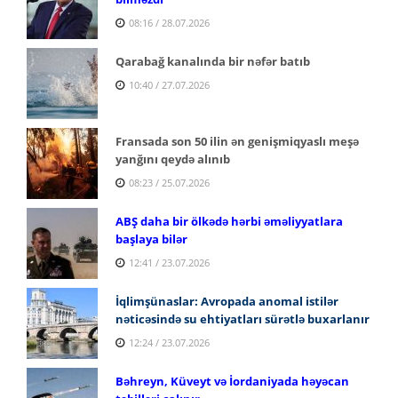
08:16 / 28.07.2026
Qarabağ kanalında bir nəfər batıb
10:40 / 27.07.2026
Fransada son 50 ilin ən genişmiqyaslı meşə
yanğını qeydə alınıb
08:23 / 25.07.2026
ABŞ daha bir ölkədə hərbi əməliyyatlara
başlaya bilər
12:41 / 23.07.2026
İqlimşünaslar: Avropada anomal istilər
nəticəsində su ehtiyatları sürətlə buxarlanır
12:24 / 23.07.2026
Bəhreyn, Küveyt və İordaniyada həyəcan