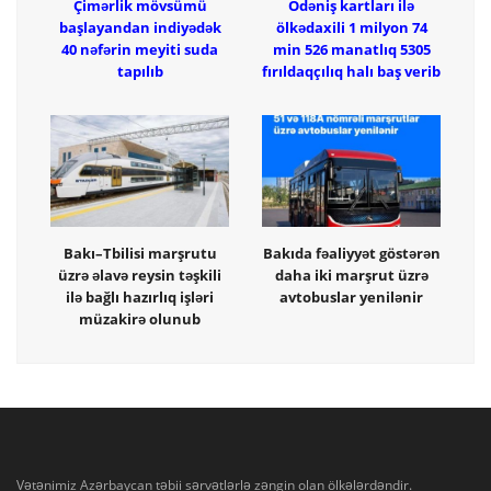
Çimərlik mövsümü
Ödəniş kartları ilə
başlayandan indiyədək
ölkədaxili 1 milyon 74
40 nəfərin meyiti suda
min 526 manatlıq 5305
tapılıb
fırıldaqçılıq halı baş verib
Bakı–Tbilisi marşrutu
Bakıda fəaliyyət göstərən
üzrə əlavə reysin təşkili
daha iki marşrut üzrə
ilə bağlı hazırlıq işləri
avtobuslar yenilənir
müzakirə olunub
Vətənimiz Azərbaycan təbii sərvətlərlə zəngin olan ölkələrdəndir.