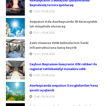
Azərbaycanın 2 boksçusu Qazaxıstanda
beynəlxalq turnirə qatılacaq
12:34 / 05.08.2026
Avqustun 6-da Azərbaycanda 39 dərəcəyədək
isti müşahidə olunacaq
12:31 / 05.08.2026
Zakir Həsənov HHM bölmələrinin hərbi
infrastrukturuna baxış keçirib
12:14 / 05.08.2026
Ceyhun Bayramov İsveçrənin XİN rəhbəri ilə
regional təhlükəsizliyi müzakirə edib
12:50 / 04.08.2026
Azərbaycanda avqustun 5-nə gözlənilən hava
şəraiti açıqlanıb
12:48 / 04.08.2026