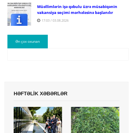
Müəllimlərin işə qəbulu üzrə müsabiqənin
vakansiya seçimi mərhələsinə başlanılır
17:03 / 03.08.2026
Ən çox oxunan
HƏFTƏLİK XƏBƏRLƏR