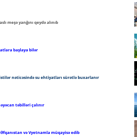
aslı meşə yanğını qeydə alınıb
atlara başlaya bilər
tilər nəticəsində su ehtiyatları sürətlə buxarlanır
yəcan təbilləri çalınır
i Əfqanıstan və Vyetnamla müqayisə edib