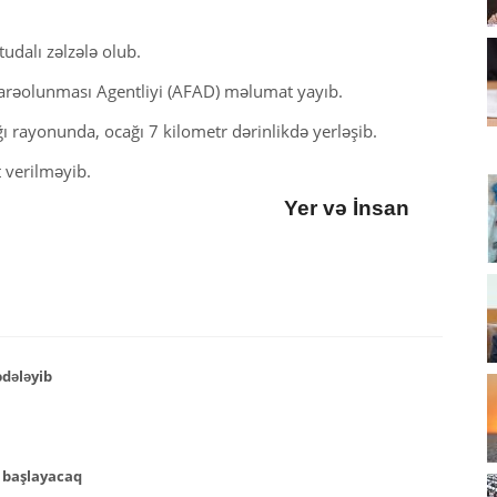
udalı zəlzələ olub.
darəolunması Agentliyi (AFAD) məlumat yayıb.
 rayonunda, ocağı 7 kilometr dərinlikdə yerləşib.
 verilməyib.
Yer və İnsan
ədələyib
 başlayacaq