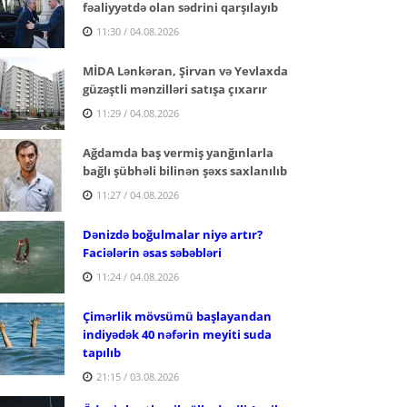
fəaliyyətdə olan sədrini qarşılayıb
11:30 / 04.08.2026
MİDA Lənkəran, Şirvan və Yevlaxda
güzəştli mənzilləri satışa çıxarır
11:29 / 04.08.2026
Ağdamda baş vermiş yanğınlarla
bağlı şübhəli bilinən şəxs saxlanılıb
11:27 / 04.08.2026
Dənizdə boğulmalar niyə artır?
Faciələrin əsas səbəbləri
11:24 / 04.08.2026
Çimərlik mövsümü başlayandan
indiyədək 40 nəfərin meyiti suda
tapılıb
21:15 / 03.08.2026