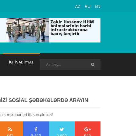
AZ
RU
EN
Zakir Həsənov HHM
bölmələrinin hərbi
infrastrukturuna
baxış keçirib
İQTİSADİYYAT
BİZİ SOSİAL ŞƏBƏKƏLƏRDƏ ARAYIN
n son xəbərləri ilk sən əldə et!
345
3,460
5,600
659