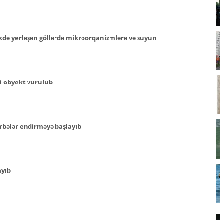
ükdə yerləşən göllərdə mikroorqanizmlərə və suyun
bi obyekt vurulub
ərbələr endirməyə başlayıb
ayıb