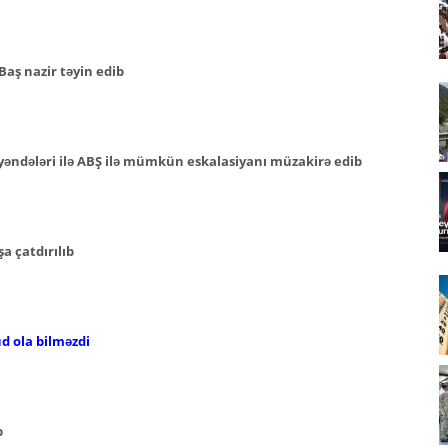
aş nazir təyin edib
əndələri ilə ABŞ ilə mümkün eskalasiyanı müzakirə edib
a çatdırılıb
d ola bilməzdi
b