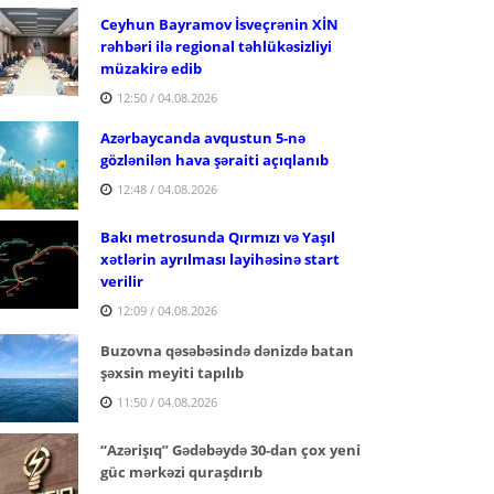
Ceyhun Bayramov İsveçrənin XİN
rəhbəri ilə regional təhlükəsizliyi
müzakirə edib
12:50 / 04.08.2026
Azərbaycanda avqustun 5-nə
gözlənilən hava şəraiti açıqlanıb
12:48 / 04.08.2026
Bakı metrosunda Qırmızı və Yaşıl
xətlərin ayrılması layihəsinə start
verilir
12:09 / 04.08.2026
Buzovna qəsəbəsində dənizdə batan
şəxsin meyiti tapılıb
11:50 / 04.08.2026
“Azərişıq” Gədəbəydə 30-dan çox yeni
güc mərkəzi quraşdırıb