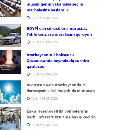
müsabiqənin vakansiya seçimi
mərhələsinə başlanılır
12:57 / 05.08.2026
BDYPİ-dən sürücülərə müraciət:
Təhlükəsiz ara məsafəsini qoruyun
12:39 / 05.08.2026
Azərbaycanın 2 boksçusu
Qazaxıstanda beynəlxalq turnirə
qatılacaq
12:34 / 05.08.2026
Avqustun 6-da Azərbaycanda 39
dərəcəyədək isti müşahidə olunacaq
12:31 / 05.08.2026
Zakir Həsənov HHM bölmələrinin
hərbi infrastrukturuna baxış keçirib
12:14 / 05.08.2026