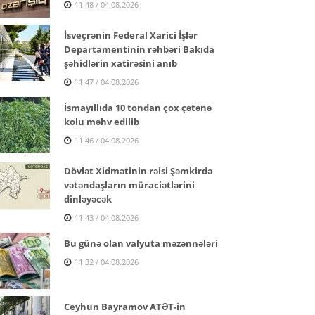
11:48 / 04.08.2026
İsveçrənin Federal Xarici İşlər
Departamentinin rəhbəri Bakıda
şəhidlərin xatirəsini anıb
11:47 / 04.08.2026
İsmayıllıda 10 tondan çox çətənə
kolu məhv edilib
11:46 / 04.08.2026
Dövlət Xidmətinin rəisi Şəmkirdə
vətəndaşların müraciətlərini
dinləyəcək
11:43 / 04.08.2026
Bu günə olan valyuta məzənnələri
11:32 / 04.08.2026
Ceyhun Bayramov ATƏT-in