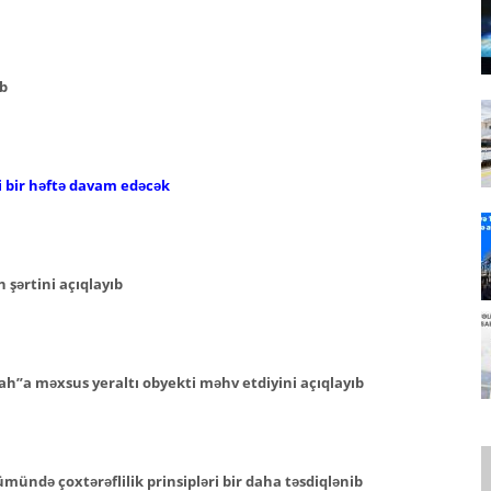
ib
i bir həftə davam edəcək
 şərtini açıqlayıb
ah”a məxsus yeraltı obyekti məhv etdiyini açıqlayıb
ündə çoxtərəflilik prinsipləri bir daha təsdiqlənib