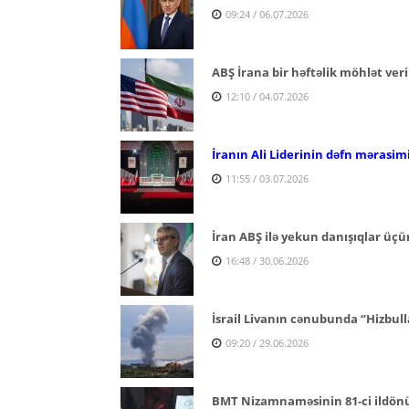
09:24 / 06.07.2026
ABŞ İrana bir həftəlik möhlət ver
12:10 / 04.07.2026
İranın Ali Liderinin dəfn mərasim
11:55 / 03.07.2026
İran ABŞ ilə yekun danışıqlar üçün
16:48 / 30.06.2026
İsrail Livanın cənubunda “Hizbull
09:20 / 29.06.2026
BMT Nizamnaməsinin 81-ci ildönüm