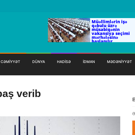
Müəllimlərin işə
qəbulu üzrə
müsabiqənin
vakansiya seçimi
mərhələsinə
başlanılır
CƏMİYYƏT
DÜNYA
HADİSƏ
İDMAN
MƏDƏNİYYƏT
baş verib
Ə