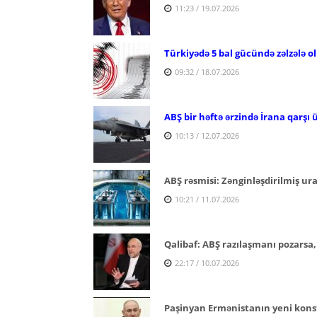
11:23 / 19.07.2026
Türkiyədə 5 bal gücündə zəlzələ o
09:32 / 18.07.2026
ABŞ bir həftə ərzində İrana qarşı
10:13 / 12.07.2026
ABŞ rəsmisi: Zənginləşdirilmiş ur
10:21 / 11.07.2026
Qalibaf: ABŞ razılaşmanı pozarsa
22:17 / 10.07.2026
Paşinyan Ermənistanın yeni konst