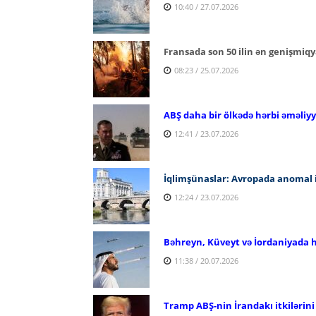
10:40 / 27.07.2026
Fransada son 50 ilin ən genişmiqy
08:23 / 25.07.2026
ABŞ daha bir ölkədə hərbi əməliyy
12:41 / 23.07.2026
İqlimşünaslar: Avropada anomal is
12:24 / 23.07.2026
Bəhreyn, Küveyt və İordaniyada hə
11:38 / 20.07.2026
Tramp ABŞ-nin İrandakı itkilərin