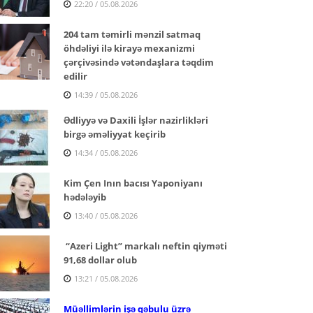
22:20 / 05.08.2026
204 tam təmirli mənzil satmaq
öhdəliyi ilə kirayə mexanizmi
çərçivəsində vətəndaşlara təqdim
edilir
14:39 / 05.08.2026
Ədliyyə və Daxili İşlər nazirlikləri
birgə əməliyyat keçirib
14:34 / 05.08.2026
Kim Çen Inın bacısı Yaponiyanı
hədələyib
13:40 / 05.08.2026
“Azeri Light” markalı neftin qiyməti
91,68 dollar olub
13:21 / 05.08.2026
Müəllimlərin işə qəbulu üzrə