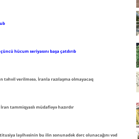
lub
 üçüncü hücum seriyasını başa çatdırıb
an təhvil verilməsə, İranla razılaşma olmayacaq
, İran tammiqyaslı müdafiəyə hazırdır
itusiya layihəsinin bu ilin sonunadək dərc olunacağını vəd