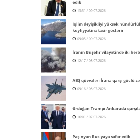
edib
13:31 / 09.07.2026
İqlim dəyişikliyi yüksək hündürl
keyfiyyətinə təsir göstərir
09:05 / 09.07.2026
İranın Buşehr vilayətində iki hər
12:17 / 08.07.2026
ABŞ qüvvələri İrana qarşı güclü z
09:16 / 08.07.2026
Ərdoğan Trampı Ankarada qarşıl
16:01 / 07.07.2026
Paşinyan Rusiyaya səfər edib