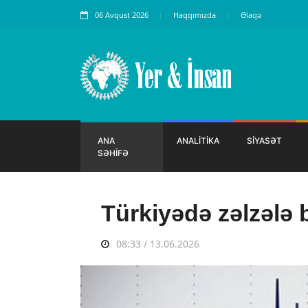
06 Avqust 2026
Haqqımızda
Əlaqə
ANA
ANALİTİKA
SİYASƏT
SƏHİFƏ
Türkiyədə zəlzələ 
08:33 / 13.06.2026