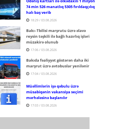
Ödəniş kartları ilə ölkədaxili 1 milyon
74 min 526 manatlıq 5305 fırıldaqçılıq
halı baş verib
18:29 / 03.08.2026
Bakı–Tbilisi marşrutu üzrə əlavə
reysin təşkili ilə bağlı hazırlıq işləri
müzakirə olunub
17:06 / 03.08.2026
Bakıda fəaliyyət göstərən daha iki
marşrut üzrə avtobuslar yenilənir
17:04 / 03.08.2026
Müəllimlərin işə qəbulu üzrə
müsabiqənin vakansiya seçimi
mərhələsinə başlanılır
17:03 / 03.08.2026