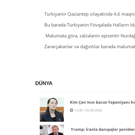
Türkiyənin Qaziantep vilayətində 4,6 maqnit
Bu barədə Türkiyənin Fövqəladə Halların İ
Məlumata görə, zəlzələnin episentri Nurdağı
Zərərçəkənlər və dağıntılar barədə məlumat
DÜNYA
Kim Çen Inın bacısı Yaponiyanı h
13:40 / 05.08.2026
Tramp: İranla danışıqlar yenidən