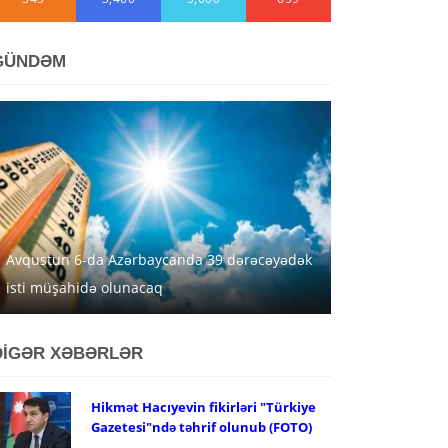
GÜNDƏM
Avqustun 6-da Azərbaycanda 39 dərəcəyədək
isti müşahidə olunacaq
DİGƏR XƏBƏRLƏR
Hikmət Hacıyevin fikirləri "Türkiye
Gazetesi"ndə təhrif olunub (FOTO)