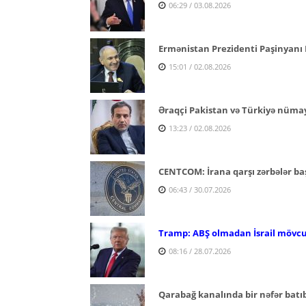
06:29 / 03.08.2026
Ermənistan Prezidenti Paşinyanı B
15:01 / 02.08.2026
Əraqçi Pakistan və Türkiyə nümay
13:23 / 02.08.2026
CENTCOM: İrana qarşı zərbələr baş
06:43 / 30.07.2026
Tramp: ABŞ olmadan İsrail mövcu
08:16 / 28.07.2026
Qarabağ kanalında bir nəfər batı