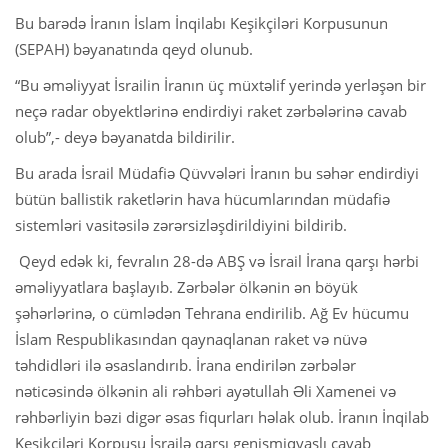
Bu barədə İranın İslam İnqilabı Keşikçiləri Korpusunun
(SEPAH) bəyanatında qeyd olunub.
“Bu əməliyyat İsrailin İranın üç müxtəlif yerində yerləşən bir
neçə radar obyektlərinə endirdiyi raket zərbələrinə cavab
olub”,- deyə bəyanatda bildirilir.
Bu arada İsrail Müdafiə Qüvvələri İranın bu səhər endirdiyi
bütün ballistik raketlərin hava hücumlarından müdafiə
sistemləri vasitəsilə zərərsizləşdirildiyini bildirib.
Qeyd edək ki, fevralın 28-də ABŞ və İsrail İrana qarşı hərbi
əməliyyatlara başlayıb. Zərbələr ölkənin ən böyük
şəhərlərinə, o cümlədən Tehrana endirilib. Ağ Ev hücumu
İslam Respublikasından qaynaqlanan raket və nüvə
təhdidləri ilə əsaslandırıb. İrana endirilən zərbələr
nəticəsində ölkənin ali rəhbəri ayətullah Əli Xamenei və
rəhbərliyin bəzi digər əsas fiqurları həlak olub. İranın İnqilab
Keşikçiləri Korpusu İsrailə qarşı genişmiqyaslı cavab