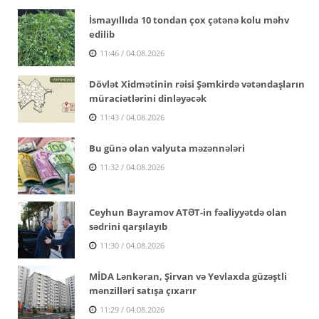
İsmayıllıda 10 tondan çox çətənə kolu məhv
edilib
11:46 / 04.08.2026
Dövlət Xidmətinin rəisi Şəmkirdə vətəndaşların
müraciətlərini dinləyəcək
11:43 / 04.08.2026
Bu günə olan valyuta məzənnələri
11:32 / 04.08.2026
Ceyhun Bayramov ATƏT-in fəaliyyətdə olan
sədrini qarşılayıb
11:30 / 04.08.2026
MİDA Lənkəran, Şirvan və Yevlaxda güzəştli
mənzilləri satışa çıxarır
11:29 / 04.08.2026