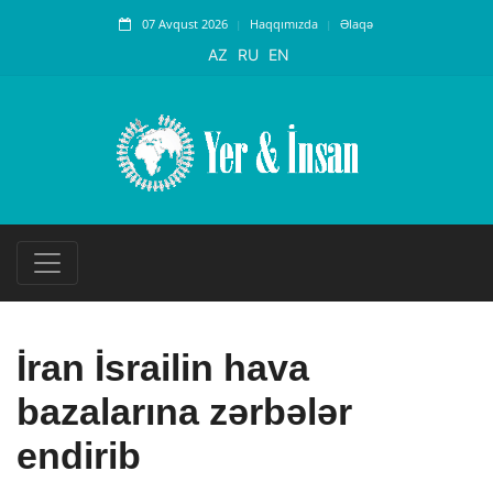
07 Avqust 2026
Haqqımızda
Əlaqə
AZ
RU
EN
İran İsrailin hava
bazalarına zərbələr
endirib