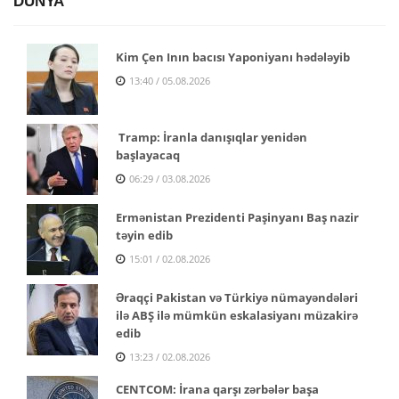
DÜNYA
Kim Çen Inın bacısı Yaponiyanı hədələyib
13:40 / 05.08.2026
Tramp: İranla danışıqlar yenidən
başlayacaq
06:29 / 03.08.2026
Ermənistan Prezidenti Paşinyanı Baş nazir
təyin edib
15:01 / 02.08.2026
Əraqçi Pakistan və Türkiyə nümayəndələri
ilə ABŞ ilə mümkün eskalasiyanı müzakirə
edib
13:23 / 02.08.2026
CENTCOM: İrana qarşı zərbələr başa