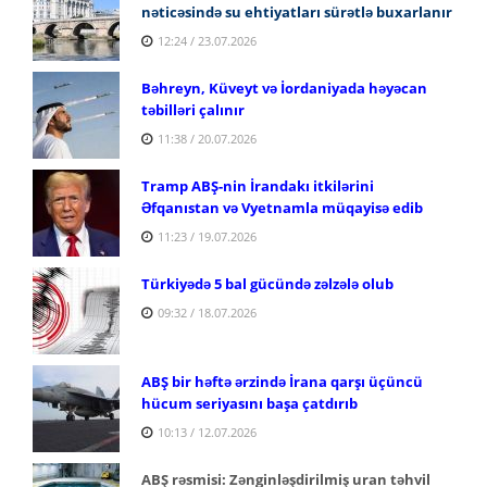
nəticəsində su ehtiyatları sürətlə buxarlanır
12:24 / 23.07.2026
Bəhreyn, Küveyt və İordaniyada həyəcan
təbilləri çalınır
11:38 / 20.07.2026
Tramp ABŞ-nin İrandakı itkilərini
Əfqanıstan və Vyetnamla müqayisə edib
11:23 / 19.07.2026
Türkiyədə 5 bal gücündə zəlzələ olub
09:32 / 18.07.2026
ABŞ bir həftə ərzində İrana qarşı üçüncü
hücum seriyasını başa çatdırıb
10:13 / 12.07.2026
ABŞ rəsmisi: Zənginləşdirilmiş uran təhvil