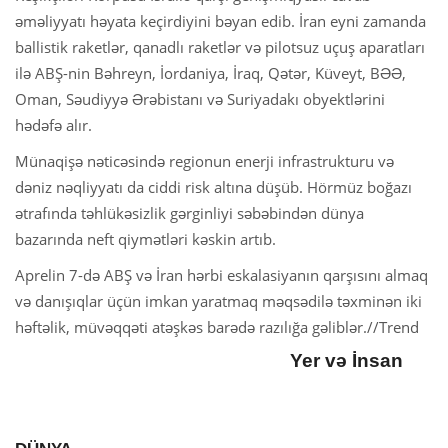
əməliyyatı həyata keçirdiyini bəyan edib. İran eyni zamanda
ballistik raketlər, qanadlı raketlər və pilotsuz uçuş aparatları
ilə ABŞ-nin Bəhreyn, İordaniya, İraq, Qətər, Küveyt, BƏƏ,
Oman, Səudiyyə Ərəbistanı və Suriyadakı obyektlərini
hədəfə alır.
Münaqişə nəticəsində regionun enerji infrastrukturu və
dəniz nəqliyyatı da ciddi risk altına düşüb. Hörmüz boğazı
ətrafında təhlükəsizlik gərginliyi səbəbindən dünya
bazarında neft qiymətləri kəskin artıb.
Aprelin 7-də ABŞ və İran hərbi eskalasiyanın qarşısını almaq
və danışıqlar üçün imkan yaratmaq məqsədilə təxminən iki
həftəlik, müvəqqəti atəşkəs barədə razılığa gəliblər.//Trend
Yer və İnsan