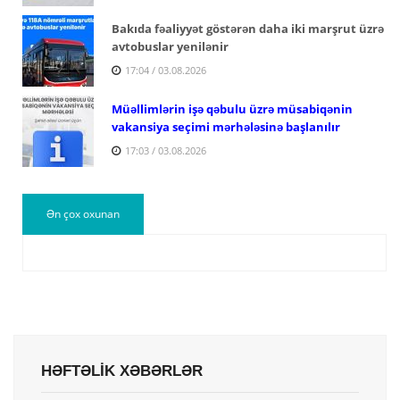
Bakıda fəaliyyət göstərən daha iki marşrut üzrə
avtobuslar yenilənir
17:04 / 03.08.2026
Müəllimlərin işə qəbulu üzrə müsabiqənin
vakansiya seçimi mərhələsinə başlanılır
17:03 / 03.08.2026
Ən çox oxunan
HƏFTƏLİK XƏBƏRLƏR