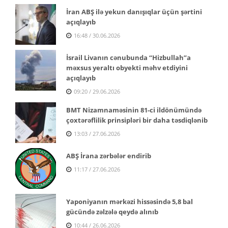
İran ABŞ ilə yekun danışıqlar üçün şərtini
açıqlayıb
16:48 / 30.06.2026
İsrail Livanın cənubunda “Hizbullah”a
məxsus yeraltı obyekti məhv etdiyini
açıqlayıb
09:20 / 29.06.2026
BMT Nizamnaməsinin 81-ci ildönümündə
çoxtərəflilik prinsipləri bir daha təsdiqlənib
13:03 / 27.06.2026
ABŞ İrana zərbələr endirib
11:17 / 27.06.2026
Yaponiyanın mərkəzi hissəsində 5,8 bal
gücündə zəlzələ qeydə alınıb
10:44 / 26.06.2026