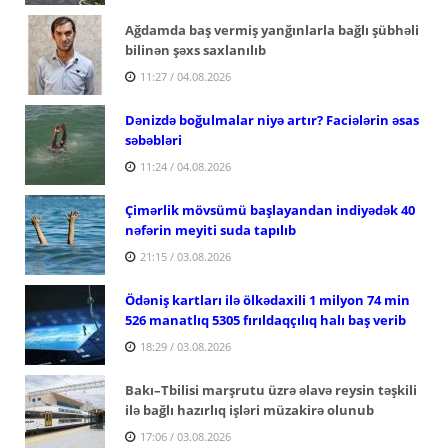
Ağdamda baş vermiş yanğınlarla bağlı şübhəli
bilinən şəxs saxlanılıb
11:27 / 04.08.2026
Dənizdə boğulmalar niyə artır? Faciələrin əsas
səbəbləri
11:24 / 04.08.2026
Çimərlik mövsümü başlayandan indiyədək 40
nəfərin meyiti suda tapılıb
21:15 / 03.08.2026
Ödəniş kartları ilə ölkədaxili 1 milyon 74 min
526 manatlıq 5305 fırıldaqçılıq halı baş verib
18:29 / 03.08.2026
Bakı–Tbilisi marşrutu üzrə əlavə reysin təşkili
ilə bağlı hazırlıq işləri müzakirə olunub
17:06 / 03.08.2026