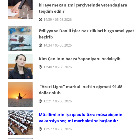
kirayə mexanizmi çərçivəsində vətəndaşlara
təqdim edilir
14:39 / 05.08.2026
Ədliyyə və Daxili İşlər nazirlikləri birgə əməliyyat
keçirib
14:34 / 05.08.2026
Kim Çen Inın bacısı Yaponiyanı hədələyib
13:40 / 05.08.2026
“Azeri Light” markalı neftin qiyməti 91,68
dollar olub
13:21 / 05.08.2026
Müəllimlərin işə qəbulu üzrə müsabiqənin
vakansiya seçimi mərhələsinə başlanılır
12:57 / 05.08.2026