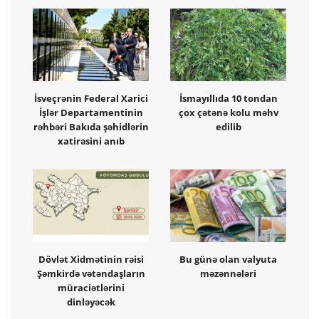
İsveçrənin Federal Xarici
İsmayıllıda 10 tondan
İşlər Departamentinin
çox çətənə kolu məhv
rəhbəri Bakıda şəhidlərin
edilib
xatirəsini anıb
Dövlət Xidmətinin rəisi
Bu günə olan valyuta
Şəmkirdə vətəndaşların
məzənnələri
müraciətlərini
dinləyəcək