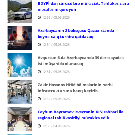
BDYPİ-dən sürücülərə müraciət: Təhlükəsiz ara
məsafəsini qoruyun
12:39 / 05.08.2026
Azərbaycanın 2 boksçusu Qazaxıstanda
beynəlxalq turnirə qatılacaq
12:34 / 05.08.2026
Avqustun 6-da Azərbaycanda 39 dərəcəyədək
isti müşahidə olunacaq
12:31 / 05.08.2026
Zakir Həsənov HHM bölmələrinin hərbi
infrastrukturuna baxış keçirib
12:14 / 05.08.2026
Ceyhun Bayramov İsveçrənin XİN rəhbəri ilə
regional təhlükəsizliyi müzakirə edib
12:50 / 04.08.2026