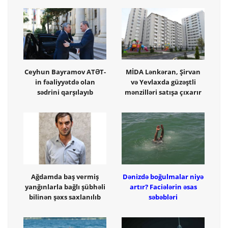
Ceyhun Bayramov ATƏT-
MİDA Lənkəran, Şirvan
in fəaliyyətdə olan
və Yevlaxda güzəştli
sədrini qarşılayıb
mənzilləri satışa çıxarır
Ağdamda baş vermiş
Dənizdə boğulmalar niyə
yanğınlarla bağlı şübhəli
artır? Faciələrin əsas
bilinən şəxs saxlanılıb
səbəbləri