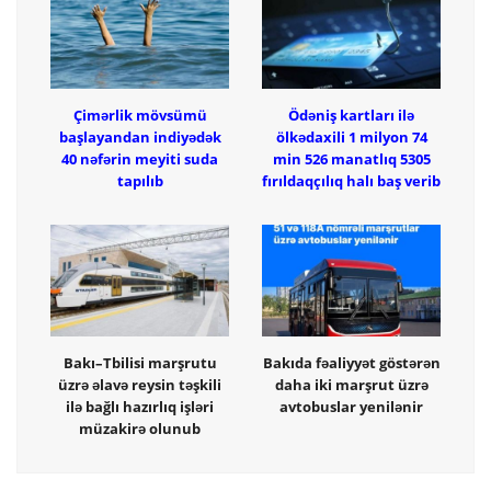
Çimərlik mövsümü
Ödəniş kartları ilə
başlayandan indiyədək
ölkədaxili 1 milyon 74
40 nəfərin meyiti suda
min 526 manatlıq 5305
tapılıb
fırıldaqçılıq halı baş verib
Bakı–Tbilisi marşrutu
Bakıda fəaliyyət göstərən
üzrə əlavə reysin təşkili
daha iki marşrut üzrə
ilə bağlı hazırlıq işləri
avtobuslar yenilənir
müzakirə olunub