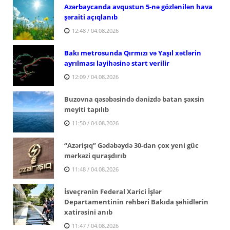
Azərbaycanda avqustun 5-nə gözlənilən hava
şəraiti açıqlanıb
12:48 / 04.08.2026
Bakı metrosunda Qırmızı və Yaşıl xətlərin
ayrılması layihəsinə start verilir
12:09 / 04.08.2026
Buzovna qəsəbəsində dənizdə batan şəxsin
meyiti tapılıb
11:50 / 04.08.2026
“Azərişıq” Gədəbəydə 30-dan çox yeni güc
mərkəzi quraşdırıb
11:48 / 04.08.2026
İsveçrənin Federal Xarici İşlər
Departamentinin rəhbəri Bakıda şəhidlərin
xatirəsini anıb
11:47 / 04.08.2026