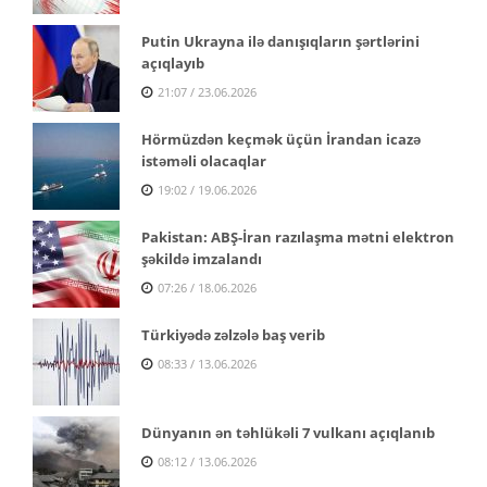
Putin Ukrayna ilə danışıqların şərtlərini
açıqlayıb
21:07 / 23.06.2026
Hörmüzdən keçmək üçün İrandan icazə
istəməli olacaqlar
19:02 / 19.06.2026
Pakistan: ABŞ-İran razılaşma mətni elektron
şəkildə imzalandı
07:26 / 18.06.2026
Türkiyədə zəlzələ baş verib
08:33 / 13.06.2026
Dünyanın ən təhlükəli 7 vulkanı açıqlanıb
08:12 / 13.06.2026