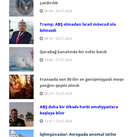
çatdırılıb
06:43 / 30.07.2026
Tramp: ABŞ olmadan İsrail mövcud ola
bilməzdi
08:16 / 28.07.2026
Qarabağ kanalında bir nəfər batıb
10:40 / 27.07.2026
Fransada son 50 ilin ən genişmiqyaslı meşə
yanğını qeydə alınıb
08:23 / 25.07.2026
ABŞ daha bir ölkədə hərbi əməliyyatlara
başlaya bilər
12:41 / 23.07.2026
İqlimşünaslar: Avropada anomal istilər