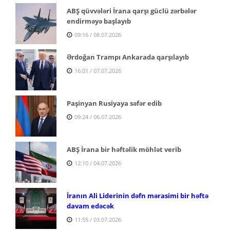
ABŞ qüvvələri İrana qarşı güclü zərbələr
endirməyə başlayıb
09:16 / 08.07.2026
Ərdoğan Trampı Ankarada qarşılayıb
16:01 / 07.07.2026
Paşinyan Rusiyaya səfər edib
09:24 / 06.07.2026
ABŞ İrana bir həftəlik möhlət verib
12:10 / 04.07.2026
İranın Ali Liderinin dəfn mərasimi bir həftə
davam edəcək
11:55 / 03.07.2026