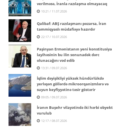
verilməsə, İranla razılaşma olmayacaq
10:21 / 11.07.2026
Qalibaf: ABŞ razılaşmanı pozarsa, İran
tammiqyaslı müdafiəyə hazırdır
22:17 / 10.07.2026
Paşinyan Ermənistanın yeni konstitusiya
layihəsinin bu ilin sonunadək dərc
olunacağını vəd edib
13:31 / 09.07.2026
İqlim dəyişikliyi yüksək hündürlükdə
yerləşən göllərdə mikroorqanizmlərə və
suyun keyfiyyətinə təsir göstərir
09:05 / 09.07.2026
İranın Buşehr vilayətində iki hərbi obyekt
vurulub
12:17 / 08.07.2026