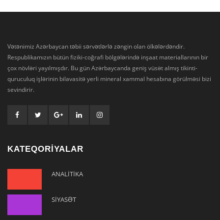
Vətənimiz Azərbaycan təbii sərvətlərlə zəngin olan ölkələrdəndir.
Respublikamızın bütün fiziki-coğrafi bölgələrində inşaat materiallarının bir
çox növləri yayılmışdır. Bu gün Azərbaycanda geniş vüsət almış tikinti-
quruculuq işlərinin bilavasitə yerli mineral xammal hesabına görülməsi bizi
sevindirir.
KATEQORİYALAR
ANALİTİKA
SİYASƏT