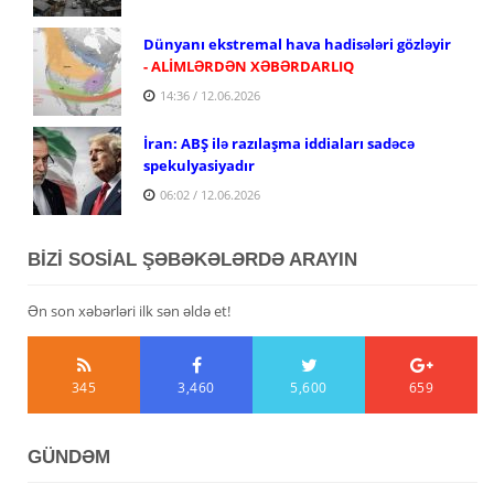
Dünyanı ekstremal hava hadisələri gözləyir
- ALİMLƏRDƏN XƏBƏRDARLIQ
14:36 / 12.06.2026
İran: ABŞ ilə razılaşma iddiaları sadəcə
spekulyasiyadır
06:02 / 12.06.2026
BİZİ SOSİAL ŞƏBƏKƏLƏRDƏ ARAYIN
Ən son xəbərləri ilk sən əldə et!
345
3,460
5,600
659
GÜNDƏM