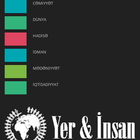
CƏMİYYƏT
DÜNYA
HADİSƏ
İDMAN
MƏDƏNİYYƏT
İQTİSADİYYAT