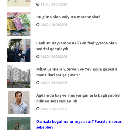
11:43 / 04.08.2026
Bu günə olan valyuta məzənnələri
11:32 / 04.08.2026
Ceyhun Bayramov ATƏT-in fəaliyyətdə olan
sədrini qarşılayıb
11:30 / 04.08.2026
MİDA Lənkəran, Şirvan və Yevlaxda güzəştli
mənzilləri satışa çıxarır
11:29 / 04.08.2026
Ağdamda baş vermiş yanğınlarla bağlı şübhəli
bilinən şəxs saxlanılıb
11:27 / 04.08.2026
Dənizdə boğulmalar niyə artır? Faciələrin əsas
səbəbləri