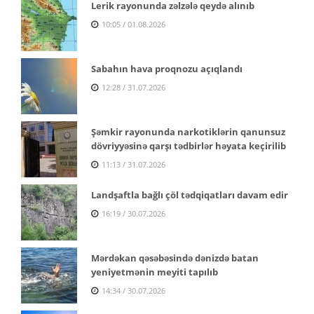
Lerik rayonunda zəlzələ qeydə alınıb
10:05 / 01.08.2026
Sabahın hava proqnozu açıqlandı
12:28 / 31.07.2026
Şəmkir rayonunda narkotiklərin qanunsuz
dövriyyəsinə qarşı tədbirlər həyata keçirilib
11:13 / 31.07.2026
Landşaftla bağlı çöl tədqiqatları davam edir
16:19 / 30.07.2026
Mərdəkan qəsəbəsində dənizdə batan
yeniyetmənin meyiti tapılıb
14:34 / 30.07.2026