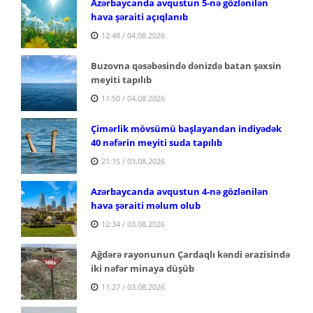
Azərbaycanda avqustun 5-nə gözlənilən
hava şəraiti açıqlanıb
12:48 / 04.08.2026
Buzovna qəsəbəsində dənizdə batan şəxsin
meyiti tapılıb
11:50 / 04.08.2026
Çimərlik mövsümü başlayandan indiyədək
40 nəfərin meyiti suda tapılıb
21:15 / 03.08.2026
Azərbaycanda avqustun 4-nə gözlənilən
hava şəraiti məlum olub
12:34 / 03.08.2026
Ağdərə rayonunun Çardaqlı kəndi ərazisində
iki nəfər minaya düşüb
11:27 / 03.08.2026