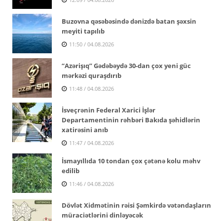
Buzovna qəsəbəsində dənizdə batan şəxsin
meyiti tapılıb
11:50 / 04.08.2026
“Azərişıq” Gədəbəydə 30-dan çox yeni güc
mərkəzi quraşdırıb
11:48 / 04.08.2026
İsveçrənin Federal Xarici İşlər
Departamentinin rəhbəri Bakıda şəhidlərin
xatirəsini anıb
11:47 / 04.08.2026
İsmayıllıda 10 tondan çox çətənə kolu məhv
edilib
11:46 / 04.08.2026
Dövlət Xidmətinin rəisi Şəmkirdə vətəndaşların
müraciətlərini dinləyəcək