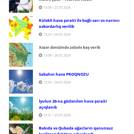
10:39 / 27.07.2026
Küləkli hava şəraiti ilə bağlı sarı və narıncı
xəbərdarlıq verilib
13:23 / 26.07.2026
Xəzər dənizində zəlzələ baş verib
13:08 / 26.07.2026
Sabahın hava PROQNOZU
12:55 / 26.07.2026
İyulun 26-na gözlənilən hava şəraiti
açıqlanıb
13:31 / 25.07.2026
Bakıda və Qubada ağacların qanunsuz
kəsilməsi faktları aşkarlanıb