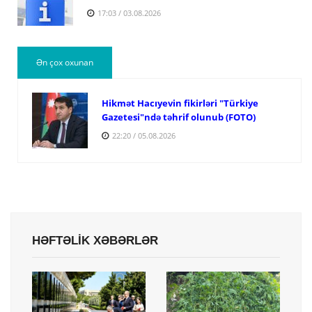
17:03 / 03.08.2026
Ən çox oxunan
Hikmət Hacıyevin fikirləri "Türkiye
Gazetesi"ndə təhrif olunub (FOTO)
22:20 / 05.08.2026
HƏFTƏLİK XƏBƏRLƏR