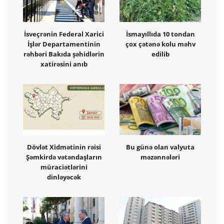
İsveçrənin Federal Xarici
İsmayıllıda 10 tondan
İşlər Departamentinin
çox çətənə kolu məhv
rəhbəri Bakıda şəhidlərin
edilib
xatirəsini anıb
Dövlət Xidmətinin rəisi
Bu günə olan valyuta
Şəmkirdə vətəndaşların
məzənnələri
müraciətlərini
dinləyəcək