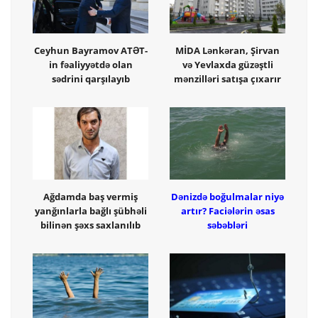
Ceyhun Bayramov ATƏT-
MİDA Lənkəran, Şirvan
in fəaliyyətdə olan
və Yevlaxda güzəştli
sədrini qarşılayıb
mənzilləri satışa çıxarır
Ağdamda baş vermiş
Dənizdə boğulmalar niyə
yanğınlarla bağlı şübhəli
artır? Faciələrin əsas
bilinən şəxs saxlanılıb
səbəbləri