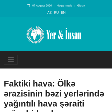
07 Avqust 2026
Haqqımızda
Əlaqə
AZ
RU
EN
Faktiki hava: Ölkə
ərazisinin bəzi yerlərində
yağıntılı hava şəraiti