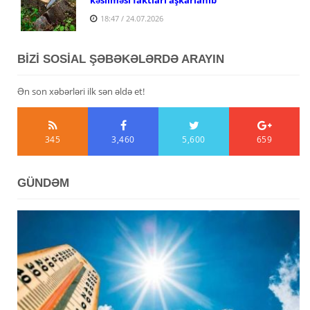
18:47 / 24.07.2026
BİZİ SOSİAL ŞƏBƏKƏLƏRDƏ ARAYIN
Ən son xəbərləri ilk sən əldə et!
345
3,460
5,600
659
GÜNDƏM