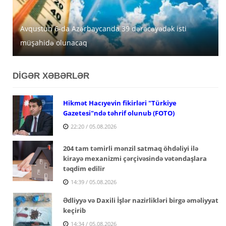
Avqustun 6-da Azərbaycanda 39 dərəcəyədək isti
Azərbaycanda avqustun 5-nə gözlənilən hava şəraiti
MİDA Lənkəran, Şirvan və Yevlaxda güzəştli mənzilləri
müşahidə olunacaq
açıqlanıb
satışa çıxarır
DİGƏR XƏBƏRLƏR
Hikmət Hacıyevin fikirləri "Türkiye
Gazetesi"ndə təhrif olunub (FOTO)
22:20 / 05.08.2026
204 tam təmirli mənzil satmaq öhdəliyi ilə
kirayə mexanizmi çərçivəsində vətəndaşlara
təqdim edilir
14:39 / 05.08.2026
Ədliyyə və Daxili İşlər nazirlikləri birgə əməliyyat
keçirib
14:34 / 05.08.2026