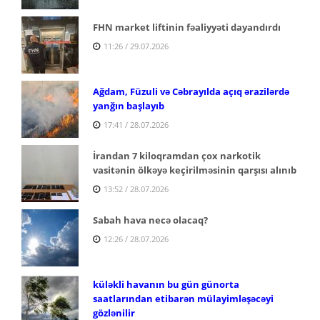
FHN market liftinin fəaliyyəti dayandırdı
11:26 / 29.07.2026
Ağdam, Füzuli və Cəbrayılda açıq ərazilərdə
yanğın başlayıb
17:41 / 28.07.2026
İrandan 7 kiloqramdan çox narkotik
vasitənin ölkəyə keçirilməsinin qarşısı alınıb
13:52 / 28.07.2026
Sabah hava necə olacaq?
12:26 / 28.07.2026
küləkli havanın bu gün günorta
saatlarından etibarən mülayimləşəcəyi
gözlənilir