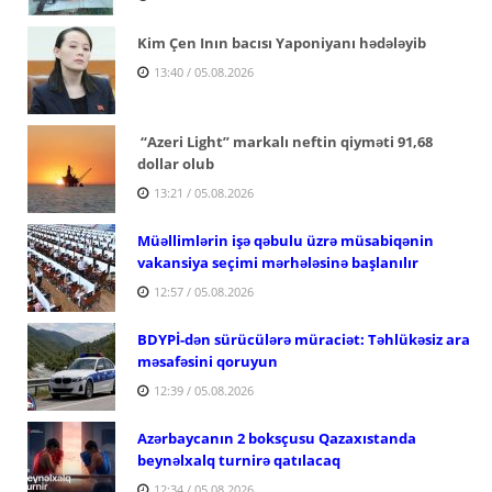
Kim Çen Inın bacısı Yaponiyanı hədələyib
13:40 / 05.08.2026
“Azeri Light” markalı neftin qiyməti 91,68
dollar olub
13:21 / 05.08.2026
Müəllimlərin işə qəbulu üzrə müsabiqənin
vakansiya seçimi mərhələsinə başlanılır
12:57 / 05.08.2026
BDYPİ-dən sürücülərə müraciət: Təhlükəsiz ara
məsafəsini qoruyun
12:39 / 05.08.2026
Azərbaycanın 2 boksçusu Qazaxıstanda
beynəlxalq turnirə qatılacaq
12:34 / 05.08.2026