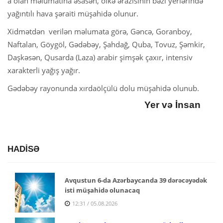
a olan məlumatına əsasən, ölkə ərazisinin bəzi yerlərində
yağıntılı hava şəraiti müşahidə olunur.
Xidmətdən verilən məlumata görə, Gəncə, Goranboy,
Naftalan, Göygöl, Gədəbəy, Şahdağ, Quba, Tovuz, Şəmkir,
Daşkəsən, Qusarda (Laza) arabir şimşək çaxır, intensiv
xarakterli yağış yağır.
Gədəbəy rayonunda xırdaölçülü dolu müşahidə olunub.
Yer və İnsan
HADİSƏ
Avqustun 6-da Azərbaycanda 39 dərəcəyədək
isti müşahidə olunacaq
12:31 / 05.08.2026