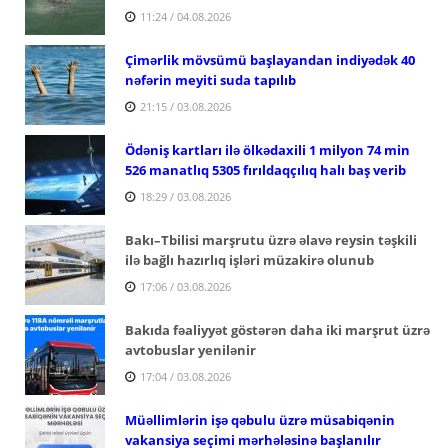
11:24 / 04.08.2026
Çimərlik mövsümü başlayandan indiyədək 40
nəfərin meyiti suda tapılıb
21:15 / 03.08.2026
Ödəniş kartları ilə ölkədaxili 1 milyon 74 min
526 manatlıq 5305 fırıldaqçılıq halı baş verib
18:29 / 03.08.2026
Bakı–Tbilisi marşrutu üzrə əlavə reysin təşkili
ilə bağlı hazırlıq işləri müzakirə olunub
17:06 / 03.08.2026
Bakıda fəaliyyət göstərən daha iki marşrut üzrə
avtobuslar yenilənir
17:04 / 03.08.2026
Müəllimlərin işə qəbulu üzrə müsabiqənin
vakansiya seçimi mərhələsinə başlanılır