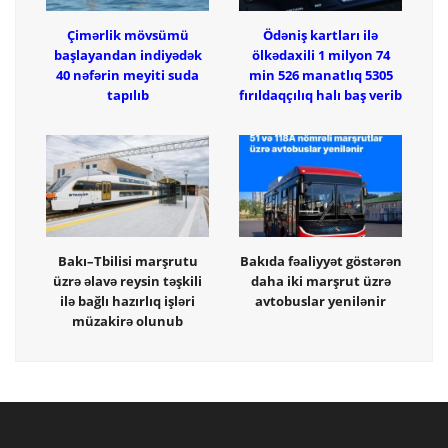
Çimərlik mövsümü
Ödəniş kartları ilə
başlayandan indiyədək
ölkədaxili 1 milyon 74
40 nəfərin meyiti suda
min 526 manatlıq 5305
tapılıb
fırıldaqçılıq halı baş verib
Bakı–Tbilisi marşrutu
Bakıda fəaliyyət göstərən
üzrə əlavə reysin təşkili
daha iki marşrut üzrə
ilə bağlı hazırlıq işləri
avtobuslar yenilənir
müzakirə olunub