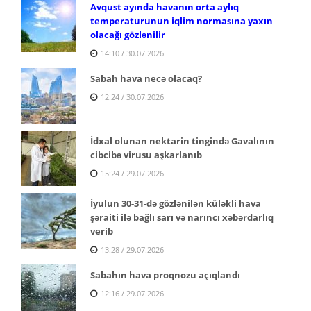
Avqust ayında havanın orta aylıq
temperaturunun iqlim normasına yaxın
olacağı gözlənilir
14:10 / 30.07.2026
Sabah hava necə olacaq?
12:24 / 30.07.2026
İdxal olunan nektarin tingində Gavalının
cibcibə virusu aşkarlanıb
15:24 / 29.07.2026
İyulun 30-31-də gözlənilən küləkli hava
şəraiti ilə bağlı sarı və narıncı xəbərdarlıq
verib
13:28 / 29.07.2026
Sabahın hava proqnozu açıqlandı
12:16 / 29.07.2026