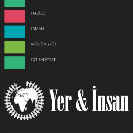
HADİSƏ
İDMAN
MƏDƏNİYYƏT
İQTİSADİYYAT