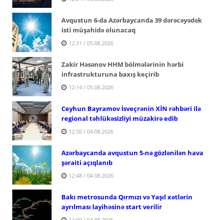
Avqustun 6-da Azərbaycanda 39 dərəcəyədək
isti müşahidə olunacaq
12:31 / 05.08.2026
Zakir Həsənov HHM bölmələrinin hərbi
infrastrukturuna baxış keçirib
12:14 / 05.08.2026
Ceyhun Bayramov İsveçrənin XİN rəhbəri ilə
regional təhlükəsizliyi müzakirə edib
12:50 / 04.08.2026
Azərbaycanda avqustun 5-nə gözlənilən hava
şəraiti açıqlanıb
12:48 / 04.08.2026
Bakı metrosunda Qırmızı və Yaşıl xətlərin
ayrılması layihəsinə start verilir
12:09 / 04.08.2026