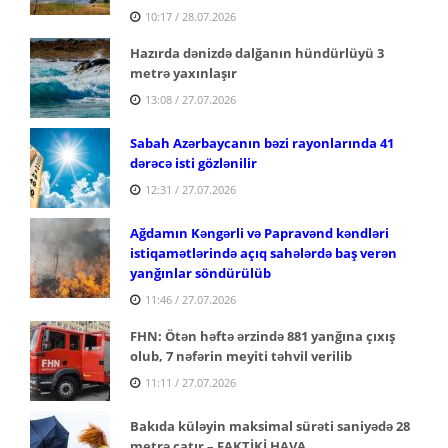
10:17 / 28.07.2026
Hazırda dənizdə dalğanın hündürlüyü 3
metrə yaxınlaşır
13:08 / 27.07.2026
Sabah Azərbaycanın bəzi rayonlarında 41
dərəcə isti gözlənilir
12:31 / 27.07.2026
Ağdamın Kəngərli və Papravənd kəndləri
istiqamətlərində açıq sahələrdə baş verən
yanğınlar söndürülüb
11:46 / 27.07.2026
FHN: Ötən həftə ərzində 881 yanğına çıxış
olub, 7 nəfərin meyiti təhvil verilib
11:11 / 27.07.2026
Bakıda küləyin maksimal sürəti saniyədə 28
metrə çatır – FAKTİKİ HAVA