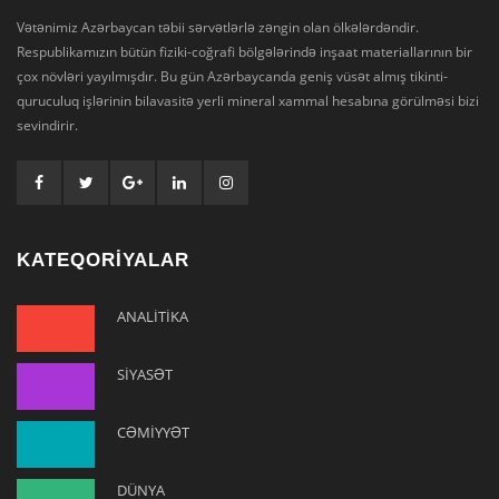
Vətənimiz Azərbaycan təbii sərvətlərlə zəngin olan ölkələrdəndir.
Respublikamızın bütün fiziki-coğrafi bölgələrində inşaat materiallarının bir
çox növləri yayılmışdır. Bu gün Azərbaycanda geniş vüsət almış tikinti-
quruculuq işlərinin bilavasitə yerli mineral xammal hesabına görülməsi bizi
sevindirir.
KATEQORİYALAR
ANALİTİKA
SİYASƏT
CƏMİYYƏT
DÜNYA