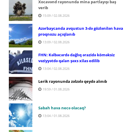
Xocavənd rayonunda mina partlayışı baş
verib
15:09 / 02.08.2026
Azərbaycanda avqustun 3-də gözlənilən hava
proqnozu açıqlanıb
13:09 / 02.08.2026
FHN: Kəlbəcərdə dağlıq ərazidə köməksiz
vəziyyətdə qalan şəxs xilas edilib
13:04 / 02.08.2026
Lerik rayonunda zəlzələ qeydə alınıb
19:59 / 01.08.2026
Sabah hava necə olacaq?
13:04 / 01.08.2026