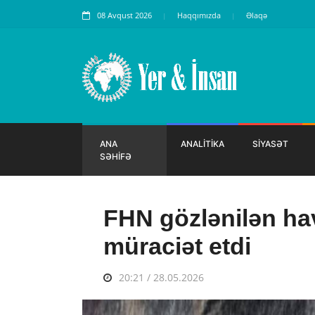
08 Avqust 2026
Haqqımızda
Əlaqə
ANA
ANALİTİKA
SİYASƏT
SƏHİFƏ
FHN gözlənilən hav
müraciət etdi
20:21 / 28.05.2026