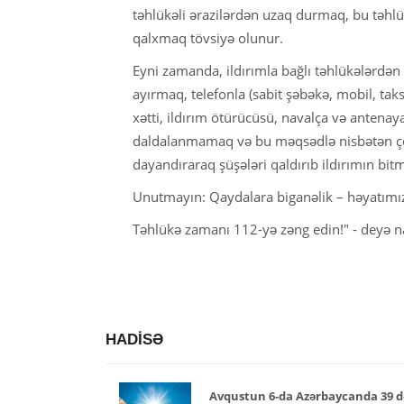
təhlükəli ərazilərdən uzaq durmaq, bu təhlü
qalxmaq tövsiyə olunur.
Eyni zamanda, ildırımla bağlı təhlükələrdə
ayırmaq, telefonla (sabit şəbəkə, mobil, ta
xətti, ildırım ötürücüsü, navalça və antena
daldalanmamaq və bu məqsədlə nisbətən çö
dayandıraraq şüşələri qaldırıb ildırımın bit
Unutmayın: Qaydalara biganəlik – həyatımız
Təhlükə zamanı 112-yə zəng edin!" - deyə naz
HADİSƏ
Avqustun 6-da Azərbaycanda 39 d