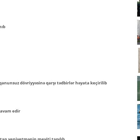
nıb
anunsuz dövriyyəsinə qarşı tədbirlər həyata keçirilib
 davam edir
tan yeniyetmənin meyiti tapılıb