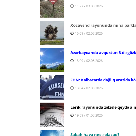
11:27 / 03.08.2026
Xocavənd rayonunda mina partlay
15:09 / 02.08.2026
Azərbaycanda avqustun 3-də gözl
13:09 / 02.08.2026
FHN: Kəlbəcərdə dağlıq ərazidə köm
13:04 / 02.08.2026
Lerik rayonunda zəlzələ qeydə alı
19:59 / 01.08.2026
Sabah hava necə olacaq?