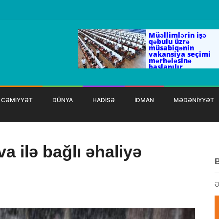
Müəllimlərin işə
qəbulu üzrə
müsabiqənin
vakansiya seçimi
mərhələsinə
başlanılır
CƏMİYYƏT
DÜNYA
HADİSƏ
İDMAN
MƏDƏNİYYƏT
a ilə bağlı əhaliyə
Ə