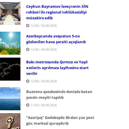
Ceyhun Bayramov İsveçrənin XİN
rəhbəri ilə regional təhlükəsizliyi
müzakirə edib
12:50 / 04.08.2026
Azərbaycanda avqustun 5-nə
gözlənilən hava şəraiti açıqlanıb
12:48 / 04.08.2026
Bakı metrosunda Qırmızı və Yaşıl
xətlərin ayrılması layihəsinə start
verilir
12:09 / 04.08.2026
Buzovna qəsəbəsində dənizdə batan
şəxsin meyiti tapılıb
11:50 / 04.08.2026
“Azərişıq” Gədəbəydə 30-dan çox yeni
güc mərkəzi quraşdırıb