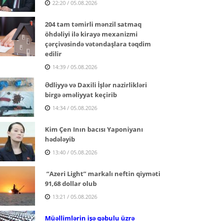
22:20 / 05.08.2026
204 tam təmirli mənzil satmaq
öhdəliyi ilə kirayə mexanizmi
çərçivəsində vətəndaşlara təqdim
edilir
14:39 / 05.08.2026
Ədliyyə və Daxili İşlər nazirlikləri
birgə əməliyyat keçirib
14:34 / 05.08.2026
Kim Çen Inın bacısı Yaponiyanı
hədələyib
13:40 / 05.08.2026
“Azeri Light” markalı neftin qiyməti
91,68 dollar olub
13:21 / 05.08.2026
Müəllimlərin işə qəbulu üzrə