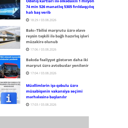
Ödəniş kartları ilə ölkədaxili 1 milyon
74 min 526 manatlıq 5305 fırıldaqçılıq
halı baş verib
18:29 / 03.08.2026
Bakı–Tbilisi marşrutu üzrə əlavə
reysin təşkili ilə bağlı hazırlıq işləri
müzakirə olunub
17:06 / 03.08.2026
Bakıda fəaliyyət göstərən daha iki
marşrut üzrə avtobuslar yenilənir
17:04 / 03.08.2026
Müəllimlərin işə qəbulu üzrə
müsabiqənin vakansiya seçimi
mərhələsinə başlanılır
17:03 / 03.08.2026