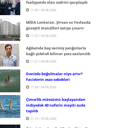
fəaliyyətdə olan sədrini qarşılayıb
11:30 / 04.08.2026
MİDA Lənkəran, Şirvan və Yevlaxda
güzəştli mənzilləri satışa çıxarır
11:29 / 04.08.2026
Ağdamda baş vermiş yanğınlarla
bağlı şübhəli bilinən şəxs saxlanılıb
11:27 / 04.08.2026
Dənizdə boğulmalar niyə artır?
Faciələrin əsas səbəbləri
11:24 / 04.08.2026
Çimərlik mövsümü başlayandan
indiyədək 40 nəfərin meyiti suda
tapılıb
21:15 / 03.08.2026