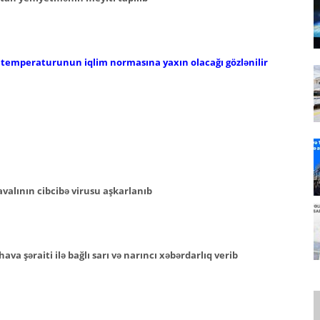
 temperaturunun iqlim normasına yaxın olacağı gözlənilir
valının cibcibə virusu aşkarlanıb
hava şəraiti ilə bağlı sarı və narıncı xəbərdarlıq verib