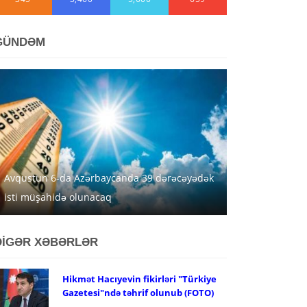
GÜNDƏM
Avqustun 6-da Azərbaycanda 39 dərəcəyədək
isti müşahidə olunacaq
DİGƏR XƏBƏRLƏR
Hikmət Hacıyevin fikirləri "Türkiye
Gazetesi"ndə təhrif olunub (FOTO)