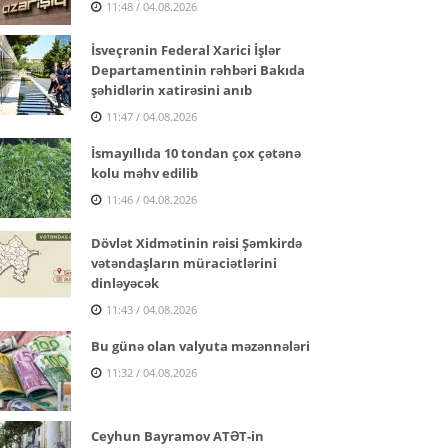
11:48 / 04.08.2026
İsveçrənin Federal Xarici İşlər
Departamentinin rəhbəri Bakıda
şəhidlərin xatirəsini anıb
11:47 / 04.08.2026
İsmayıllıda 10 tondan çox çətənə
kolu məhv edilib
11:46 / 04.08.2026
Dövlət Xidmətinin rəisi Şəmkirdə
vətəndaşların müraciətlərini
dinləyəcək
11:43 / 04.08.2026
Bu günə olan valyuta məzənnələri
11:32 / 04.08.2026
Ceyhun Bayramov ATƏT-in