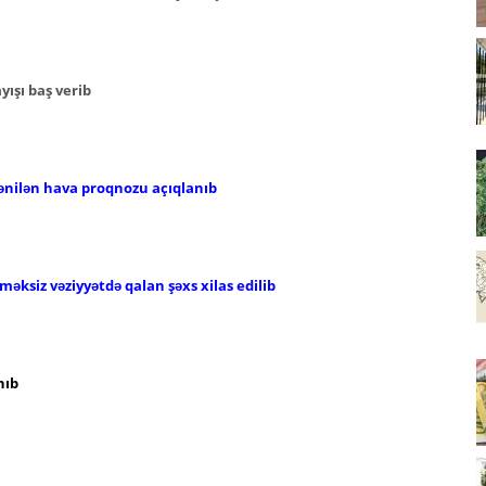
ışı baş verib
ənilən hava proqnozu açıqlanıb
əksiz vəziyyətdə qalan şəxs xilas edilib
nıb