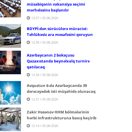
müsabiqənin vakansiya seçimi
mərhələsinə başlanılır
12:57 / 05.08.2026
BDYPİ-dən sürücülərə müraciət:
Təhlükəsiz ara məsafəsini qoruyun
12:39 / 05.08.2026
Azərbaycanın 2 boksçusu
Qazaxıstanda beynəlxalq turnirə
qatılacaq
12:34 / 05.08.2026
Avqustun 6-da Azərbaycanda 39
dərəcəyədək isti müşahidə olunacaq
12:31 / 05.08.2026
Zakir Həsənov HHM bölmələrinin
hərbi infrastrukturuna baxış keçirib
12:14 / 05.08.2026