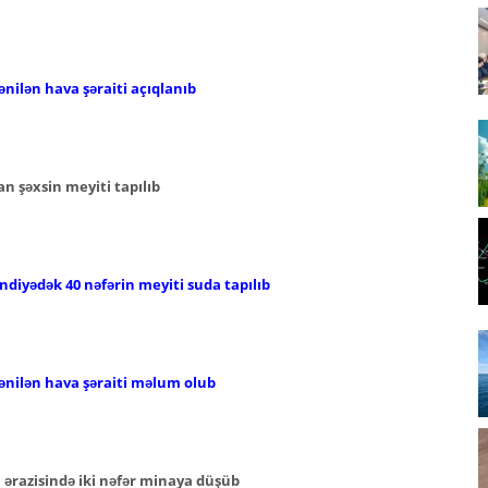
nilən hava şəraiti açıqlanıb
n şəxsin meyiti tapılıb
iyədək 40 nəfərin meyiti suda tapılıb
ənilən hava şəraiti məlum olub
ərazisində iki nəfər minaya düşüb