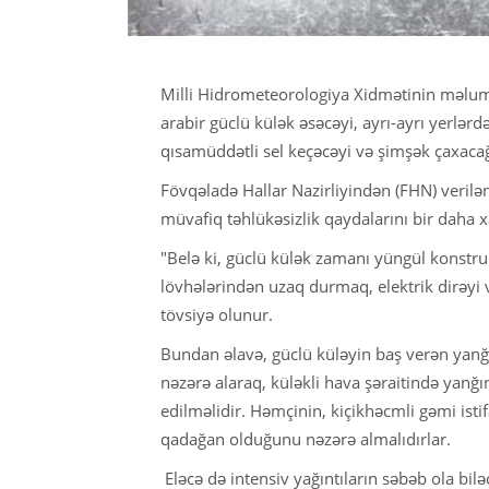
Milli Hidrometeorologiya Xidmətinin məlumat
arabir güclü külək əsəcəyi, ayrı-ayrı yerlərd
qısamüddətli sel keçəcəyi və şimşək çaxacağ
Fövqəladə Hallar Nazirliyindən (FHN) veril
müvafiq təhlükəsizlik qaydalarını bir daha xa
"Belə ki, güclü külək zamanı yüngül konstruk
lövhələrindən uzaq durmaq, elektrik dirəyi
tövsiyə olunur.
Bundan əlavə, güclü küləyin baş verən yanğın
nəzərə alaraq, küləkli hava şəraitində yanğın
edilməlidir. Həmçinin, kiçikhəcmli gəmi isti
qadağan olduğunu nəzərə almalıdırlar.
Eləcə də intensiv yağıntıların səbəb ola bi