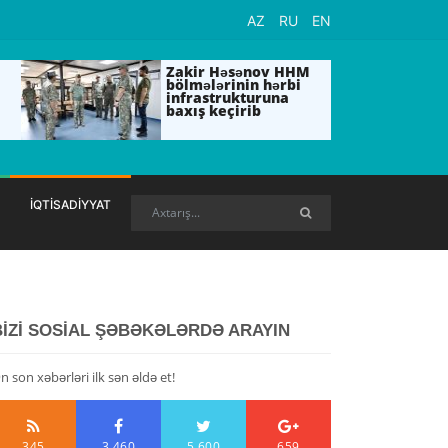
AZ
RU
EN
Zakir Həsənov HHM
bölmələrinin hərbi
infrastrukturuna
baxış keçirib
İQTİSADİYYAT
BİZİ SOSİAL ŞƏBƏKƏLƏRDƏ ARAYIN
n son xəbərləri ilk sən əldə et!
345
3,460
5,600
659