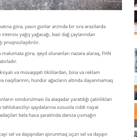
ına görə, yaxın günlər ərzində bir sıra ərazilərdə
ə intensiv yağış yağacağı, bəzi dağ çaylarından
ı proqnozlaşdırılır.
ən məlumata görə, qeyd olunanları nəzərə alaraq, FHN
tırladır.
siyalı və müvəqqəti tikililərdən, bina və reklam
 və naqillərinin, hündür ağacların altında dayanmamaq
ların söndürülməsi ilə əlaqədar yaratdığı çətinlikləri
 təhlükəsizliyi qaydalarına xüsusilə ciddi riayət
fadəçiləri belə hava şəraitində dənizə çıxmağın
ləcəyi sel və daşqından qorunmaq üçün sel və daşqın