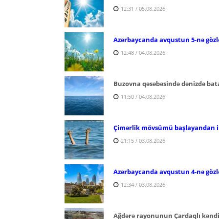
12:31 / 05.08.2026
Azərbaycanda avqustun 5-nə gözlə
12:48 / 04.08.2026
Buzovna qəsəbəsində dənizdə bata
11:50 / 04.08.2026
Çimərlik mövsümü başlayandan ind
21:15 / 03.08.2026
Azərbaycanda avqustun 4-nə gözl
12:34 / 03.08.2026
Ağdərə rayonunun Çardaqlı kəndi 