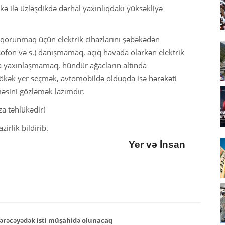
kə ilə üzləşdikdə dərhal yaxınlıqdakı yüksəkliyə
n qorunmaq üçün elektrik cihazlarını şəbəkədən
ksofon və s.) danışmamaq, açıq havada olarkən elektrik
ya yaxınlaşmamaq, hündür ağacların altında
kək yer seçmək, avtomobildə olduqda isə hərəkəti
məsini gözləmək lazımdır.
a təhlükədir!
irlik bildirib.
Yer və İnsan
ərəcəyədək isti müşahidə olunacaq