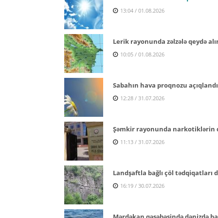
13:04 / 01.08.2026
Lerik rayonunda zəlzələ qeydə alı
10:05 / 01.08.2026
Sabahın hava proqnozu açıqlandı
12:28 / 31.07.2026
Şəmkir rayonunda narkotiklərin q
11:13 / 31.07.2026
Landşaftla bağlı çöl tədqiqatları
16:19 / 30.07.2026
Mərdəkan qəsəbəsində dənizdə ba