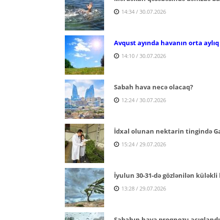
14:34 / 30.07.2026
Avqust ayında havanın orta aylıq
14:10 / 30.07.2026
Sabah hava necə olacaq?
12:24 / 30.07.2026
İdxal olunan nektarin tingində Ga
15:24 / 29.07.2026
İyulun 30-31-də gözlənilən küləkli 
13:28 / 29.07.2026
Sabahın hava proqnozu açıqlandı