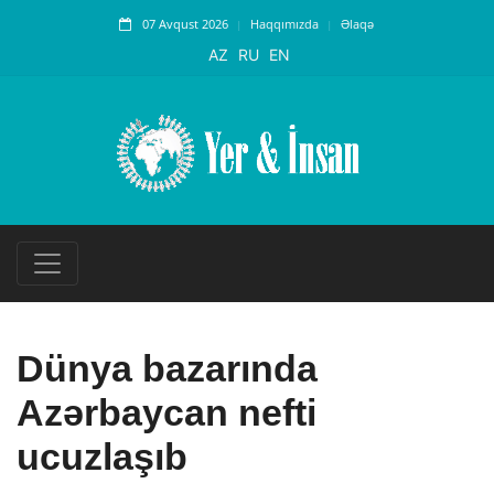
07 Avqust 2026
Haqqımızda
Əlaqə
AZ
RU
EN
Dünya bazarında
Azərbaycan nefti
ucuzlaşıb