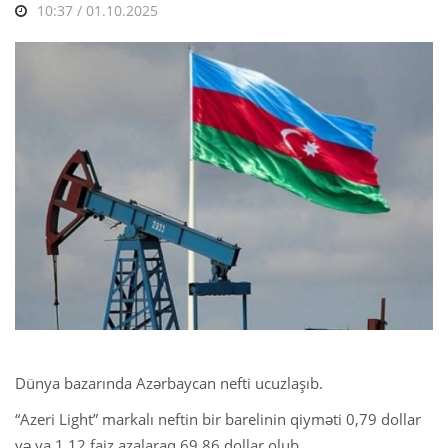
10:37 / 01.10.2025
Dünya bazarında Azərbaycan nefti ucuzlaşıb.
“Azeri Light” markalı neftin bir barelinin qiyməti 0,79 dollar
və ya 1,12 faiz azalaraq 69,86 dollar olub.