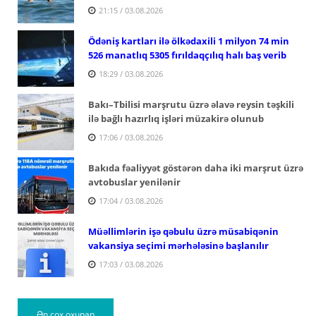
21:15 / 03.08.2026
Ödəniş kartları ilə ölkədaxili 1 milyon 74 min
526 manatlıq 5305 fırıldaqçılıq halı baş verib
18:29 / 03.08.2026
Bakı–Tbilisi marşrutu üzrə əlavə reysin təşkili
ilə bağlı hazırlıq işləri müzakirə olunub
17:06 / 03.08.2026
Bakıda fəaliyyət göstərən daha iki marşrut üzrə
avtobuslar yenilənir
17:04 / 03.08.2026
Müəllimlərin işə qəbulu üzrə müsabiqənin
vakansiya seçimi mərhələsinə başlanılır
17:03 / 03.08.2026
Ən çox oxunan