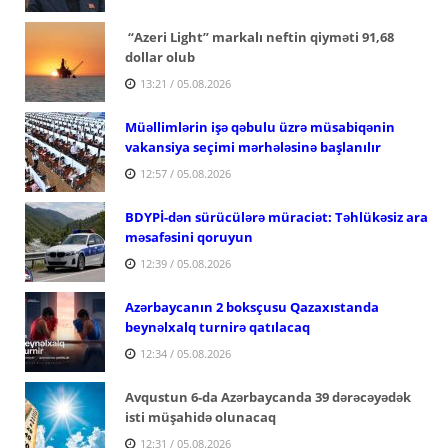
“Azeri Light” markalı neftin qiyməti 91,68
dollar olub
13:21 / 05.08.2026
Müəllimlərin işə qəbulu üzrə müsabiqənin
vakansiya seçimi mərhələsinə başlanılır
12:57 / 05.08.2026
BDYPİ-dən sürücülərə müraciət: Təhlükəsiz ara
məsafəsini qoruyun
12:39 / 05.08.2026
Azərbaycanın 2 boksçusu Qazaxıstanda
beynəlxalq turnirə qatılacaq
12:34 / 05.08.2026
Avqustun 6-da Azərbaycanda 39 dərəcəyədək
isti müşahidə olunacaq
12:31 / 05.08.2026