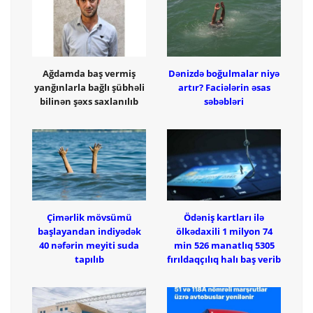
Ağdamda baş vermiş
Dənizdə boğulmalar niyə
yanğınlarla bağlı şübhəli
artır? Faciələrin əsas
bilinən şəxs saxlanılıb
səbəbləri
Çimərlik mövsümü
Ödəniş kartları ilə
başlayandan indiyədək
ölkədaxili 1 milyon 74
40 nəfərin meyiti suda
min 526 manatlıq 5305
tapılıb
fırıldaqçılıq halı baş verib