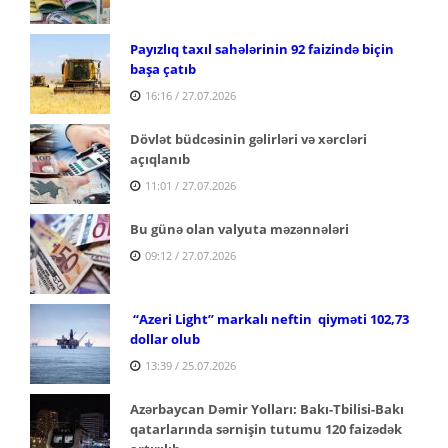
Payızlıq taxıl sahələrinin 92 faizində biçin
başa çatıb
16:16 / 27.07.2026
Dövlət büdcəsinin gəlirləri və xərcləri
açıqlanıb
11:01 / 27.07.2026
Bu günə olan valyuta məzənnələri
09:12 / 27.07.2026
“Azeri Light” markalı neftin qiyməti 102,73
dollar olub
13:39 / 25.07.2026
Azərbaycan Dəmir Yolları: Bakı-Tbilisi-Bakı
qatarlarında sərnişin tutumu 120 faizədək