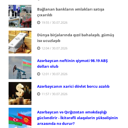
Bağlanan bankların əmlakları satışa
çıxarıldı
19:55 / 30.07.2026
Dünya birjalarında qızıl bahalaşıb, gümüş
isə ucuzlaşıb
12:04 / 30.07.2026
Azərbaycan neftinin qiyməti 98.19 ABŞ
dolları olub
12:01 / 30.07.2026
Azərbaycanın xarici dövlət borcu azalıb
11:57 / 30.07.2026
Azərbaycan və Qırğızıstan əməkdaşlığı
gücləndirir - İkitərəfli əlaqələrin yüksəlişinin
arxasında nə durur?