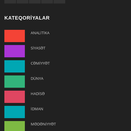
KATEQORİYALAR
ANALİTİKA
SİYASƏT
CƏMİYYƏT
DÜNYA
HADİSƏ
İDMAN
MƏDƏNİYYƏT