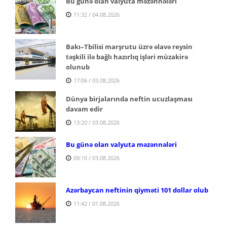
Bu günə olan valyuta məzənnələri
11:32 / 04.08.2026
Bakı–Tbilisi marşrutu üzrə əlavə reysin
təşkili ilə bağlı hazırlıq işləri müzakirə
olunub
17:06 / 03.08.2026
Dünya birjalarında neftin ucuzlaşması
davam edir
13:20 / 03.08.2026
Bu günə olan valyuta məzənnələri
09:10 / 03.08.2026
Azərbaycan neftinin qiyməti 101 dollar olub
11:42 / 01.08.2026