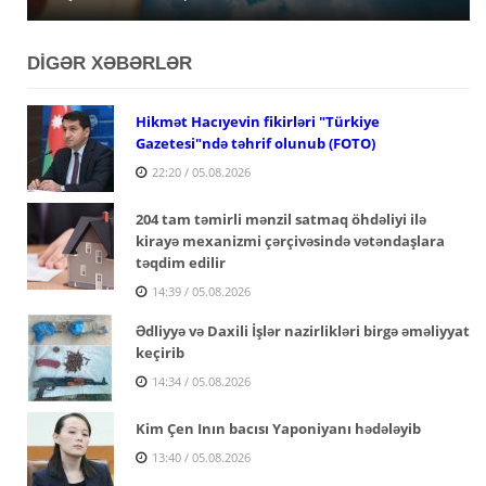
DİGƏR XƏBƏRLƏR
Hikmət Hacıyevin fikirləri "Türkiye
Gazetesi"ndə təhrif olunub (FOTO)
22:20 / 05.08.2026
204 tam təmirli mənzil satmaq öhdəliyi ilə
kirayə mexanizmi çərçivəsində vətəndaşlara
təqdim edilir
14:39 / 05.08.2026
Ədliyyə və Daxili İşlər nazirlikləri birgə əməliyyat
keçirib
14:34 / 05.08.2026
Kim Çen Inın bacısı Yaponiyanı hədələyib
13:40 / 05.08.2026