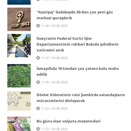
“Azərişıq” Gədəbəydə 30-dan çox yeni güc
mərkəzi quraşdırıb
11:48 / 04.08.2026
İsveçrənin Federal Xarici İşlər
Departamentinin rəhbəri Bakıda şəhidlərin
xatirəsini anıb
11:47 / 04.08.2026
İsmayıllıda 10 tondan çox çətənə kolu məhv
edilib
11:46 / 04.08.2026
Dövlət Xidmətinin rəisi Şəmkirdə vətəndaşların
müraciətlərini dinləyəcək
11:43 / 04.08.2026
Bu günə olan valyuta məzənnələri
11:32 / 04.08.2026