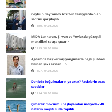
Ceyhun Bayramov ATƏT-in fəaliyyətdə olan
sədrini qarşılayıb
11:30 / 04.08.2026
MİDA Lənkəran, Şirvan və Yevlaxda güzəştli
mənzilləri satışa çıxarır
11:29 / 04.08.2026
Ağdamda baş vermiş yanğınlarla bağlı şübhəli
bilinən şəxs saxlanılıb
11:27 / 04.08.2026
Dənizdə boğulmalar niyə artır? Faciələrin əsas
səbəbləri
11:24 / 04.08.2026
Çimərlik mövsümü başlayandan indiyədək 40
nəfərin meyiti suda tapılıb