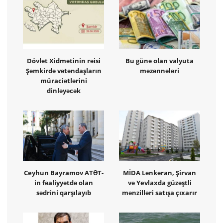
Dövlət Xidmətinin rəisi
Bu günə olan valyuta
Şəmkirdə vətəndaşların
məzənnələri
müraciətlərini
dinləyəcək
Ceyhun Bayramov ATƏT-
MİDA Lənkəran, Şirvan
in fəaliyyətdə olan
və Yevlaxda güzəştli
sədrini qarşılayıb
mənzilləri satışa çıxarır