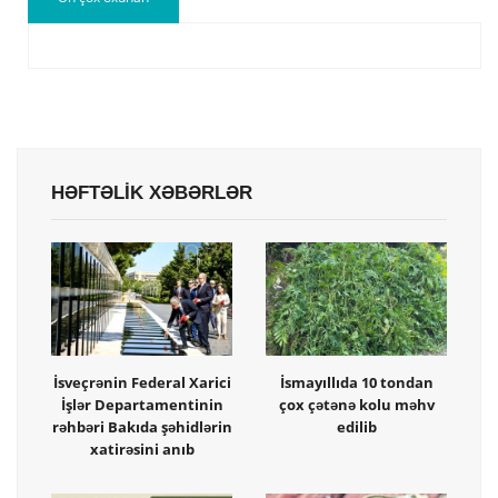
HƏFTƏLİK XƏBƏRLƏR
İsveçrənin Federal Xarici
İsmayıllıda 10 tondan
İşlər Departamentinin
çox çətənə kolu məhv
rəhbəri Bakıda şəhidlərin
edilib
xatirəsini anıb