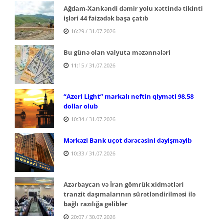
Ağdam-Xankəndi dəmir yolu xəttində tikinti
işləri 44 faizədək başa çatıb
16:29 / 31.07.2026
Bu günə olan valyuta məzənnələri
11:15 / 31.07.2026
“Azeri Light” markalı neftin qiyməti 98,58
dollar olub
10:34 / 31.07.2026
Mərkəzi Bank uçot dərəcəsini dəyişməyib
10:33 / 31.07.2026
Azərbaycan və İran gömrük xidmətləri
tranzit daşımalarının sürətləndirilməsi ilə
bağlı razılığa gəliblər
20:07 / 30.07.2026