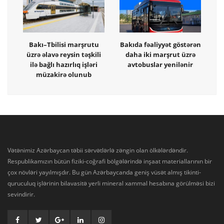
Bakı–Tbilisi marşrutu
Bakıda fəaliyyət göstərən
üzrə əlavə reysin təşkili
daha iki marşrut üzrə
ilə bağlı hazırlıq işləri
avtobuslar yenilənir
müzakirə olunub
Vətənimiz Azərbaycan təbii sərvətlərlə zəngin olan ölkələrdəndir.
Respublikamızın bütün fiziki-coğrafi bölgələrində inşaat materiallarının bir
çox növləri yayılmışdır. Bu gün Azərbaycanda geniş vüsət almış tikinti-
quruculuq işlərinin bilavasitə yerli mineral xammal hesabına görülməsi bizi
sevindirir.