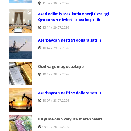
11:52 / 30.07.2026
Azad edilmiş ərazilərdə enerji üzrə İşçi
Qrupunun növbəti iclası keçirilib
13:14 / 29.07.2026
Azərbaycan nefti 91 dollara satılır
10:44 / 29.07.2026
Qızıl və gümüş ucuzlaşıb
10:19 / 28.07.2026
Azərbaycan nefti 95 dollara satılır
10:07 / 28.07.2026
Bu günə olan valyuta məzənnələri
09:15 / 28.07.2026