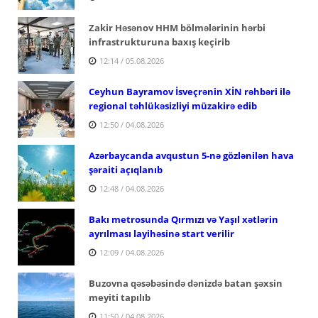
Zakir Həsənov HHM bölmələrinin hərbi
infrastrukturuna baxış keçirib
12:14 / 05.08.2026
Ceyhun Bayramov İsveçrənin XİN rəhbəri ilə
regional təhlükəsizliyi müzakirə edib
12:50 / 04.08.2026
Azərbaycanda avqustun 5-nə gözlənilən hava
şəraiti açıqlanıb
12:48 / 04.08.2026
Bakı metrosunda Qırmızı və Yaşıl xətlərin
ayrılması layihəsinə start verilir
12:09 / 04.08.2026
Buzovna qəsəbəsində dənizdə batan şəxsin
meyiti tapılıb
11:50 / 04.08.2026