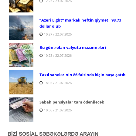
12:23 / 23.07.2026
“Azeri Light” markalı neftin qiyməti 98,73
dollar olub
10:27 / 22.07.2026
Bu günə olan valyuta məzənnələri
10:23 / 22.07.2026
Taxıl sahələrinin 86 faizində biçin başa çatıb
18:05 / 21.07.2026
Sabah pensiyalar tam ödəniləcək
10:36 / 21.07.2026
BİZİ SOSİAL ŞƏBƏKƏLƏRDƏ ARAYIN