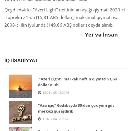
Qeyd edək ki, "Azeri Light" neftinin ən aşağı qiyməti 2020-ci
il aprelin 21-də (15,81 ABŞ dolları), maksimal qiyməti isə
2008-ci ilin iyulunda (149,66 ABŞ dolları) qeydə alınıb.
Yer və İnsan
İQTİSADİYYAT
“Azeri Light” markalı neftin qiyməti 91,68
dollar olub
13:21 / 05.08.2026
“Azərişıq” Gədəbəydə 30-dan çox yeni güc
mərkəzi quraşdırıb
11:48 / 04.08.2026