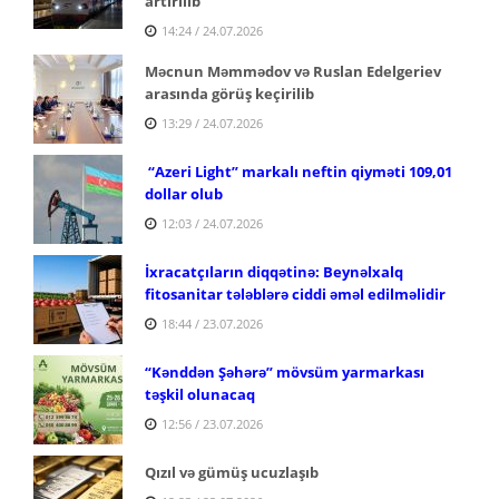
artırılıb
14:24 / 24.07.2026
Məcnun Məmmədov və Ruslan Edelgeriev
arasında görüş keçirilib
13:29 / 24.07.2026
“Azeri Light” markalı neftin qiyməti 109,01
dollar olub
12:03 / 24.07.2026
İxracatçıların diqqətinə: Beynəlxalq
fitosanitar tələblərə ciddi əməl edilməlidir
18:44 / 23.07.2026
“Kənddən Şəhərə” mövsüm yarmarkası
təşkil olunacaq
12:56 / 23.07.2026
Qızıl və gümüş ucuzlaşıb