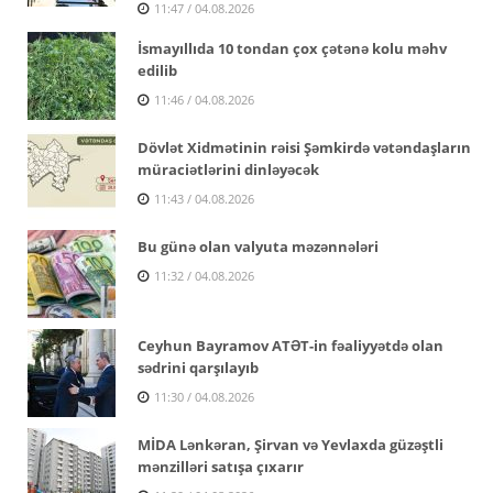
11:47 / 04.08.2026
İsmayıllıda 10 tondan çox çətənə kolu məhv
edilib
11:46 / 04.08.2026
Dövlət Xidmətinin rəisi Şəmkirdə vətəndaşların
müraciətlərini dinləyəcək
11:43 / 04.08.2026
Bu günə olan valyuta məzənnələri
11:32 / 04.08.2026
Ceyhun Bayramov ATƏT-in fəaliyyətdə olan
sədrini qarşılayıb
11:30 / 04.08.2026
MİDA Lənkəran, Şirvan və Yevlaxda güzəştli
mənzilləri satışa çıxarır