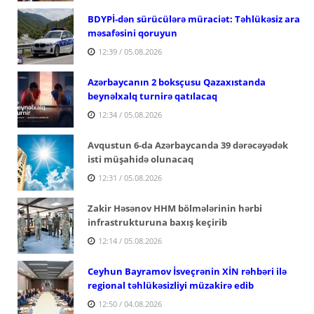
BDYPİ-dən sürücülərə müraciət: Təhlükəsiz ara
məsafəsini qoruyun
12:39 / 05.08.2026
Azərbaycanın 2 boksçusu Qazaxıstanda
beynəlxalq turnirə qatılacaq
12:34 / 05.08.2026
Avqustun 6-da Azərbaycanda 39 dərəcəyədək
isti müşahidə olunacaq
12:31 / 05.08.2026
Zakir Həsənov HHM bölmələrinin hərbi
infrastrukturuna baxış keçirib
12:14 / 05.08.2026
Ceyhun Bayramov İsveçrənin XİN rəhbəri ilə
regional təhlükəsizliyi müzakirə edib
12:50 / 04.08.2026