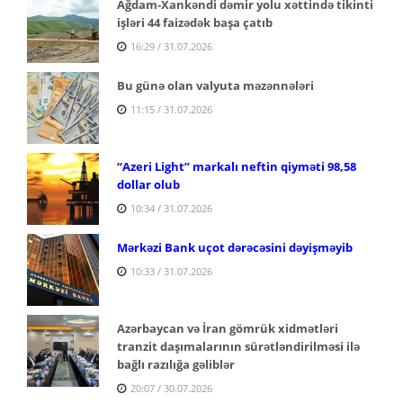
Ağdam-Xankəndi dəmir yolu xəttində tikinti
işləri 44 faizədək başa çatıb
16:29 / 31.07.2026
Bu günə olan valyuta məzənnələri
11:15 / 31.07.2026
“Azeri Light” markalı neftin qiyməti 98,58
dollar olub
10:34 / 31.07.2026
Mərkəzi Bank uçot dərəcəsini dəyişməyib
10:33 / 31.07.2026
Azərbaycan və İran gömrük xidmətləri
tranzit daşımalarının sürətləndirilməsi ilə
bağlı razılığa gəliblər
20:07 / 30.07.2026