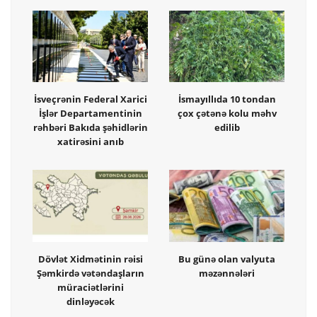
İsveçrənin Federal Xarici
İsmayıllıda 10 tondan
İşlər Departamentinin
çox çətənə kolu məhv
rəhbəri Bakıda şəhidlərin
edilib
xatirəsini anıb
Dövlət Xidmətinin rəisi
Bu günə olan valyuta
Şəmkirdə vətəndaşların
məzənnələri
müraciətlərini
dinləyəcək