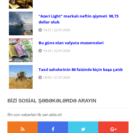
“Azeri Light” markalı neftin qiyməti 98,73
dollar olub
10:27 / 22.07.2026
Bu günə olan valyuta məzənnələri
10:23 / 22.07.2026
Taxıl sahələrinin 86 faizində biçin başa çatıb
18:05 / 21.07.2026
BİZİ SOSİAL ŞƏBƏKƏLƏRDƏ ARAYIN
Ən son xəbərləri ilk sən əldə et!