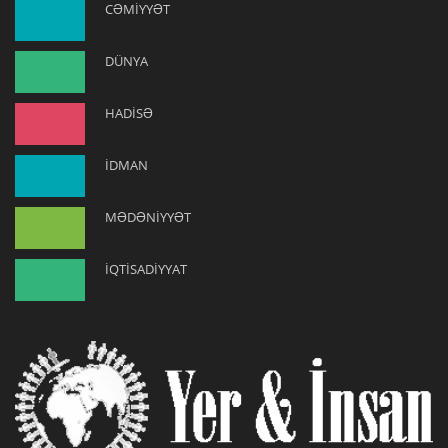
CƏMİYYƏT
DÜNYA
HADİSƏ
İDMAN
MƏDƏNİYYƏT
İQTİSADİYYAT