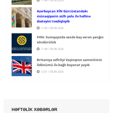
11:44 / 08.08.2026
Azərbaycan XİN Gürcüstandakı
münaqişənin sülh yolu ilə həllinə
dəstəyini təsdiqləyib
11:45 / 08.08.2026
FHN: Sumqayıtda sexdə baş verən yanğın
söndürülüb
11:48 / 08.08.2026
Britaniya səfirliyi Vaşinqton sammitinin
ildönümü ilə bağlı bəyanat yayıb
12:01 / 08.08.2026
HƏFTƏLİK XƏBƏRLƏR