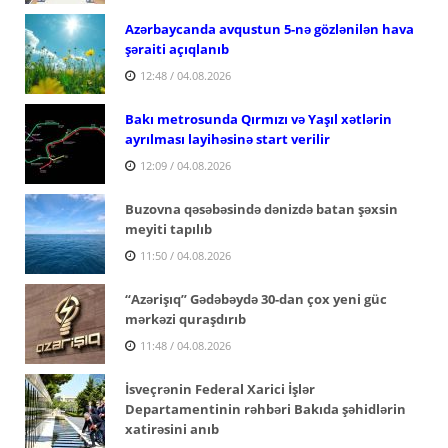
Azərbaycanda avqustun 5-nə gözlənilən hava
şəraiti açıqlanıb
12:48 / 04.08.2026
Bakı metrosunda Qırmızı və Yaşıl xətlərin
ayrılması layihəsinə start verilir
12:09 / 04.08.2026
Buzovna qəsəbəsində dənizdə batan şəxsin
meyiti tapılıb
11:50 / 04.08.2026
“Azərişıq” Gədəbəydə 30-dan çox yeni güc
mərkəzi quraşdırıb
11:48 / 04.08.2026
İsveçrənin Federal Xarici İşlər
Departamentinin rəhbəri Bakıda şəhidlərin
xatirəsini anıb