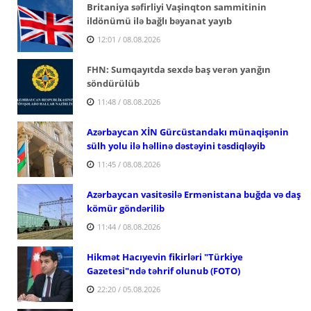
Britaniya səfirliyi Vaşinqton sammitinin
ildönümü ilə bağlı bəyanat yayıb
12:01 / 08.08.2026
FHN: Sumqayıtda sexdə baş verən yanğın
söndürülüb
11:48 / 08.08.2026
Azərbaycan XİN Gürcüstandakı münaqişənin
sülh yolu ilə həllinə dəstəyini təsdiqləyib
11:45 / 08.08.2026
Azərbaycan vasitəsilə Ermənistana buğda və daş
kömür göndərilib
11:44 / 08.08.2026
Hikmət Hacıyevin fikirləri "Türkiye
Gazetesi"ndə təhrif olunub (FOTO)
22:20 / 05.08.2026