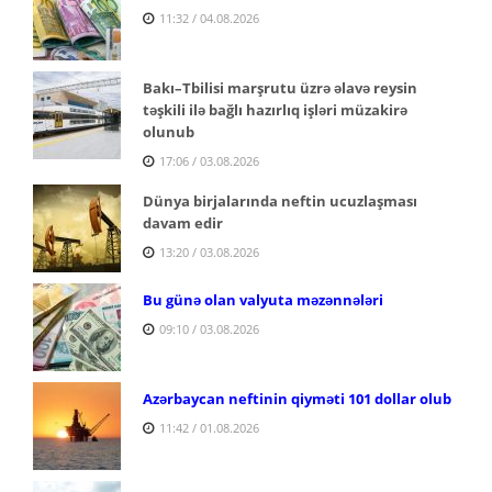
11:32 / 04.08.2026
Bakı–Tbilisi marşrutu üzrə əlavə reysin
təşkili ilə bağlı hazırlıq işləri müzakirə
olunub
17:06 / 03.08.2026
Dünya birjalarında neftin ucuzlaşması
davam edir
13:20 / 03.08.2026
Bu günə olan valyuta məzənnələri
09:10 / 03.08.2026
Azərbaycan neftinin qiyməti 101 dollar olub
11:42 / 01.08.2026