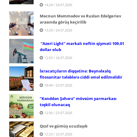
14:24 / 24.07.2026
Məcnun Məmmədov və Ruslan Edelgeriev
arasında görüş keçirilib
13:29 / 24.07.2026
“Azeri Light” markalı neftin qiyməti 109,01
dollar olub
12:03 / 24.07.2026
İxracatçıların diqqətinə: Beynəlxalq
fitosanitar tələblərə ciddi əməl edilməlidir
18:44 / 23.07.2026
“Kənddən Şəhərə” mövsüm yarmarkası
təşkil olunacaq
12:56 / 23.07.2026
Qızıl və gümüş ucuzlaşıb
12:23 / 23.07.2026