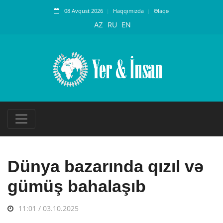
08 Avqust 2026
Haqqımızda
Əlaqə
AZ
RU
EN
Dünya bazarında qızıl və
gümüş bahalaşıb
11:01 / 03.10.2025