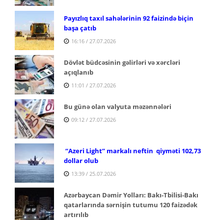
Payızlıq taxıl sahələrinin 92 faizində biçin
başa çatıb
16:16 / 27.07.2026
Dövlət büdcəsinin gəlirləri və xərcləri
açıqlanıb
11:01 / 27.07.2026
Bu günə olan valyuta məzənnələri
09:12 / 27.07.2026
“Azeri Light” markalı neftin qiyməti 102,73
dollar olub
13:39 / 25.07.2026
Azərbaycan Dəmir Yolları: Bakı-Tbilisi-Bakı
qatarlarında sərnişin tutumu 120 faizədək
artırılıb