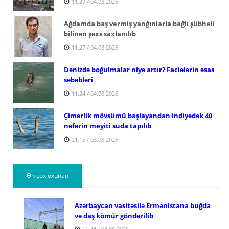
11:29 / 04.08.2026
Ağdamda baş vermiş yanğınlarla bağlı şübhəli
bilinən şəxs saxlanılıb
11:27 / 04.08.2026
Dənizdə boğulmalar niyə artır? Faciələrin əsas
səbəbləri
11:24 / 04.08.2026
Çimərlik mövsümü başlayandan indiyədək 40
nəfərin meyiti suda tapılıb
21:15 / 03.08.2026
Ən çox oxunan
Azərbaycan vasitəsilə Ermənistana buğda
və daş kömür göndərilib