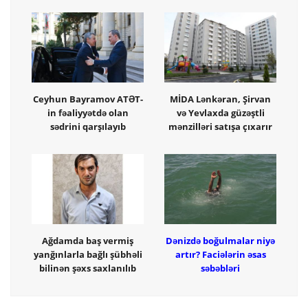
Ceyhun Bayramov ATƏT-
MİDA Lənkəran, Şirvan
in fəaliyyətdə olan
və Yevlaxda güzəştli
sədrini qarşılayıb
mənzilləri satışa çıxarır
Ağdamda baş vermiş
Dənizdə boğulmalar niyə
yanğınlarla bağlı şübhəli
artır? Faciələrin əsas
bilinən şəxs saxlanılıb
səbəbləri