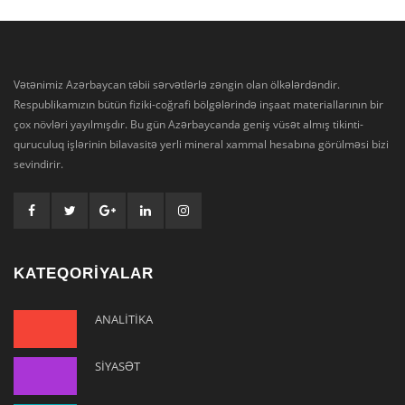
Vətənimiz Azərbaycan təbii sərvətlərlə zəngin olan ölkələrdəndir.
Respublikamızın bütün fiziki-coğrafi bölgələrində inşaat materiallarının bir
çox növləri yayılmışdır. Bu gün Azərbaycanda geniş vüsət almış tikinti-
quruculuq işlərinin bilavasitə yerli mineral xammal hesabına görülməsi bizi
sevindirir.
KATEQORİYALAR
ANALİTİKA
SİYASƏT