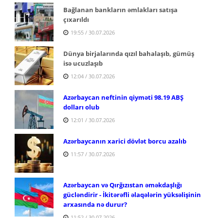
Bağlanan bankların əmlakları satışa
çıxarıldı
19:55 / 30.07.2026
Dünya birjalarında qızıl bahalaşıb, gümüş
isə ucuzlaşıb
12:04 / 30.07.2026
Azərbaycan neftinin qiyməti 98.19 ABŞ
dolları olub
12:01 / 30.07.2026
Azərbaycanın xarici dövlət borcu azalıb
11:57 / 30.07.2026
Azərbaycan və Qırğızıstan əməkdaşlığı
gücləndirir - İkitərəfli əlaqələrin yüksəlişinin
arxasında nə durur?
11:52 / 30.07.2026