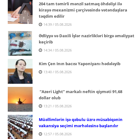
204 tam təmirli mənzil satmaq öhdəliyi ilə
kirayə mexanizmi çərçivəsində vətəndaşlara
təqdim edilir
14:39 / 05.08.2026
Ədliyyə və Daxili İşlər nazirlikləri birgə əməliyyat
keçirib
14:34 / 05.08.2026
Kim Çen Inın bacısı Yaponiyanı hədələyib
13:40 / 05.08.2026
“Azeri Light” markalı neftin qiyməti 91,68
dollar olub
13:21 / 05.08.2026
Müəllimlərin işə qəbulu üzrə müsabiqənin
vakansiya seçimi mərhələsinə başlanılır
12:57 / 05.08.2026