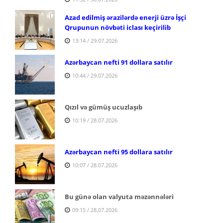
Azad edilmiş ərazilərdə enerji üzrə İşçi
Qrupunun növbəti iclası keçirilib
13:14 / 29.07.2026
Azərbaycan nefti 91 dollara satılır
10:44 / 29.07.2026
Qızıl və gümüş ucuzlaşıb
10:19 / 28.07.2026
Azərbaycan nefti 95 dollara satılır
10:07 / 28.07.2026
Bu günə olan valyuta məzənnələri
09:15 / 28.07.2026