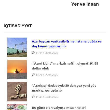
Yer və İnsan
İQTİSADİYYAT
Azərbaycan vasitəsilə Ermənistana buğda və
daş kömür göndərilib
11:44 / 08.08.2026
“Azeri Light” markalı neftin qiyməti 91,68
dollar olub
13:21 / 05.08.2026
“Azərişıq” Gədəbəydə 30-dan çox yeni güc
mərkəzi quraşdırıb
11:48 / 04.08.2026
Bu günə olan valyuta məzənnələri