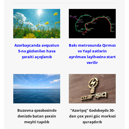
Azərbaycanda avqustun
Bakı metrosunda Qırmızı
5-nə gözlənilən hava
və Yaşıl xətlərin
şəraiti açıqlanıb
ayrılması layihəsinə start
verilir
Buzovna qəsəbəsində
“Azərişıq” Gədəbəydə 30-
dənizdə batan şəxsin
dan çox yeni güc mərkəzi
meyiti tapılıb
quraşdırıb