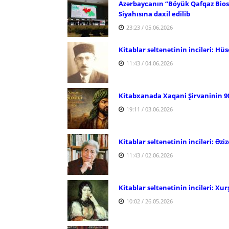
Azərbaycanın “Böyük Qafqaz Bios
Siyahısına daxil edilib
23:23 / 05.06.2026
Kitablar səltənətinin inciləri: Hü
11:43 / 04.06.2026
Kitabxanada Xaqani Şirvaninin 90
19:11 / 03.06.2026
Kitablar səltənətinin inciləri: Əzi
11:43 / 02.06.2026
Kitablar səltənətinin inciləri: Xu
10:02 / 26.05.2026