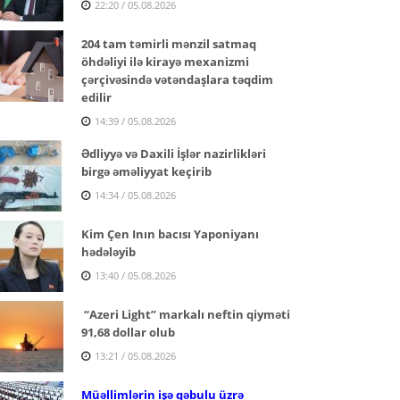
22:20 / 05.08.2026
204 tam təmirli mənzil satmaq
öhdəliyi ilə kirayə mexanizmi
çərçivəsində vətəndaşlara təqdim
edilir
14:39 / 05.08.2026
Ədliyyə və Daxili İşlər nazirlikləri
birgə əməliyyat keçirib
14:34 / 05.08.2026
Kim Çen Inın bacısı Yaponiyanı
hədələyib
13:40 / 05.08.2026
“Azeri Light” markalı neftin qiyməti
91,68 dollar olub
13:21 / 05.08.2026
Müəllimlərin işə qəbulu üzrə