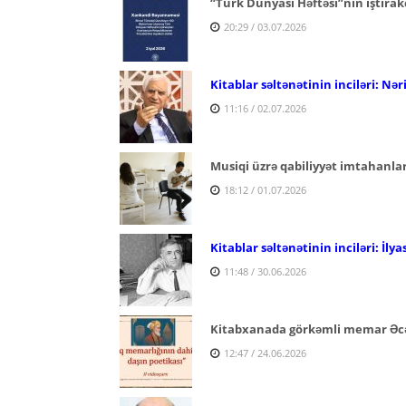
“Türk Dünyası Həftəsi”nin iştira
20:29 / 03.07.2026
Kitablar səltənətinin inciləri: 
11:16 / 02.07.2026
Musiqi üzrə qabiliyyət imtahanlar
18:12 / 01.07.2026
Kitablar səltənətinin inciləri: İly
11:48 / 30.06.2026
Kitabxanada görkəmli memar Əc
12:47 / 24.06.2026