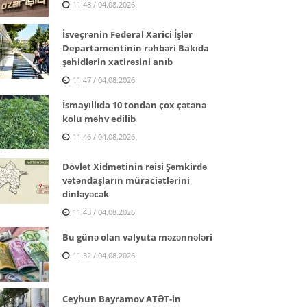
11:48 / 04.08.2026
İsveçrənin Federal Xarici İşlər
Departamentinin rəhbəri Bakıda
şəhidlərin xatirəsini anıb
11:47 / 04.08.2026
İsmayıllıda 10 tondan çox çətənə
kolu məhv edilib
11:46 / 04.08.2026
Dövlət Xidmətinin rəisi Şəmkirdə
vətəndaşların müraciətlərini
dinləyəcək
11:43 / 04.08.2026
Bu günə olan valyuta məzənnələri
11:32 / 04.08.2026
Ceyhun Bayramov ATƏT-in