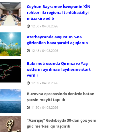
Ceyhun Bayramov İsveçrənin XİN
rəhbəri ilə regional təhlükəsizliyi
müzakirə edib
12:50 / 04.08.2026
Azərbaycanda avqustun 5-nə
gözlənilən hava şəraiti açıqlanıb
12:48 / 04.08.2026
Bakı metrosunda Qırmızı və Yaşıl
xətlərin ayrılması layihəsinə start
verilir
12:09 / 04.08.2026
Buzovna qəsəbəsində dənizdə batan
şəxsin meyiti tapılıb
11:50 / 04.08.2026
“Azərişıq” Gədəbəydə 30-dan çox yeni
güc mərkəzi quraşdırıb