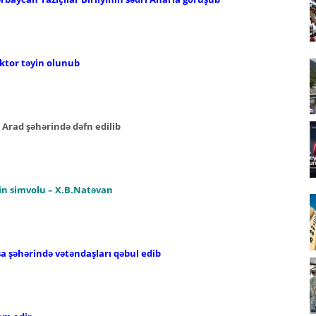
ktor təyin olunub
n Arad şəhərində dəfn edilib
nin simvolu – X.B.Natəvan
şa şəhərində vətəndaşları qəbul edib