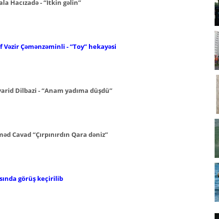
ala Hacızadə - “İtkin gəlin”
sif Vəzir Çəmənzəminli -
“Toy” hekayəsi
varid Dilbazi -
“Anam yadıma düşdü”
Əhməd Cavad
“Çırpınırdın Qara dəniz”
sında görüş keçirilib