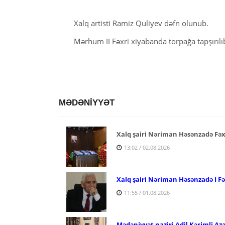
Xalq artisti Ramiz Quliyev dəfn olunub.
Mərhum II Fəxri xiyabanda torpağa tapşırılı
MƏDƏNİYYƏT
Xalq şairi Nəriman Həsənzadə Fəx
13:02 / 02.08.2026
Xalq şairi Nəriman Həsənzadə I F
11:55 / 01.08.2026
Mədəniyyət naziri Adil Kərimli Az