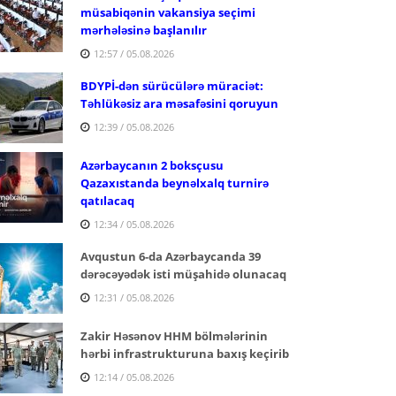
müsabiqənin vakansiya seçimi
mərhələsinə başlanılır
12:57 / 05.08.2026
BDYPİ-dən sürücülərə müraciət:
Təhlükəsiz ara məsafəsini qoruyun
12:39 / 05.08.2026
Azərbaycanın 2 boksçusu
Qazaxıstanda beynəlxalq turnirə
qatılacaq
12:34 / 05.08.2026
Avqustun 6-da Azərbaycanda 39
dərəcəyədək isti müşahidə olunacaq
12:31 / 05.08.2026
Zakir Həsənov HHM bölmələrinin
hərbi infrastrukturuna baxış keçirib
12:14 / 05.08.2026