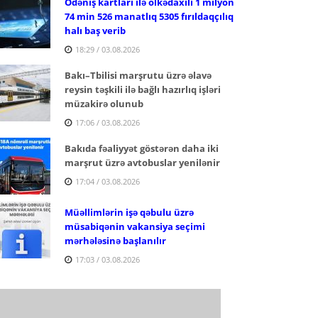
Ödəniş kartları ilə ölkədaxili 1 milyon
74 min 526 manatlıq 5305 fırıldaqçılıq
halı baş verib
18:29 / 03.08.2026
Bakı–Tbilisi marşrutu üzrə əlavə
reysin təşkili ilə bağlı hazırlıq işləri
müzakirə olunub
17:06 / 03.08.2026
Bakıda fəaliyyət göstərən daha iki
marşrut üzrə avtobuslar yenilənir
17:04 / 03.08.2026
Müəllimlərin işə qəbulu üzrə
müsabiqənin vakansiya seçimi
mərhələsinə başlanılır
17:03 / 03.08.2026