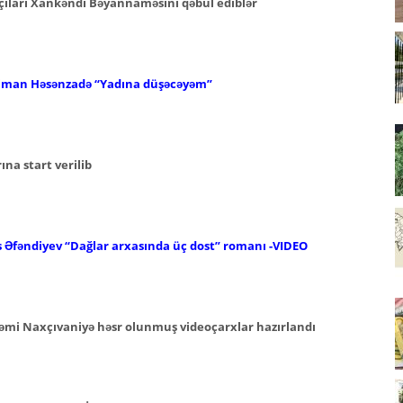
kçıları Xankəndi Bəyannaməsini qəbul ediblər
Nəriman Həsənzadə “Yadına düşəcəyəm”
ına start verilib
as Əfəndiyev
“Dağlar arxasında üç dost” romanı -VIDEO
əmi Naxçıvaniyə həsr
olunmuş videoçarxlar hazırlandı