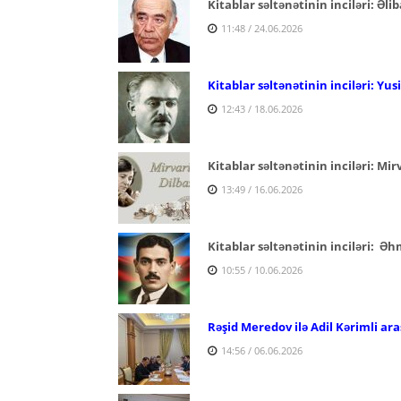
Kitablar səltənətinin inciləri: Əlib
11:48 / 24.06.2026
Kitablar səltənətinin inciləri: Yu
12:43 / 18.06.2026
Kitablar səltənətinin inciləri: Mir
13:49 / 16.06.2026
Kitablar səltənətinin inciləri: 
10:55 / 10.06.2026
Rəşid Meredov ilə Adil Kərimli ara
14:56 / 06.06.2026