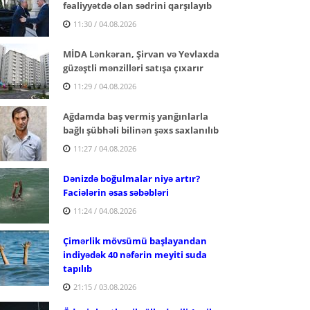
fəaliyyətdə olan sədrini qarşılayıb
11:30 / 04.08.2026
MİDA Lənkəran, Şirvan və Yevlaxda
güzəştli mənzilləri satışa çıxarır
11:29 / 04.08.2026
Ağdamda baş vermiş yanğınlarla
bağlı şübhəli bilinən şəxs saxlanılıb
11:27 / 04.08.2026
Dənizdə boğulmalar niyə artır?
Faciələrin əsas səbəbləri
11:24 / 04.08.2026
Çimərlik mövsümü başlayandan
indiyədək 40 nəfərin meyiti suda
tapılıb
21:15 / 03.08.2026