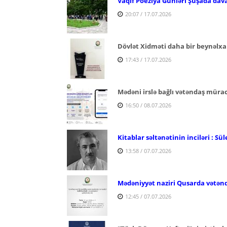
Vaqif Poeziya Günləri Şuşada dav
20:07 / 17.07.2026
Dövlət Xidməti daha bir beynəlxa
17:43 / 17.07.2026
Mədəni irslə bağlı vətəndaş mürac
16:50 / 08.07.2026
Kitablar səltənətinin inciləri : 
13:58 / 07.07.2026
Mədəniyyət naziri Qusarda vətənd
12:45 / 07.07.2026