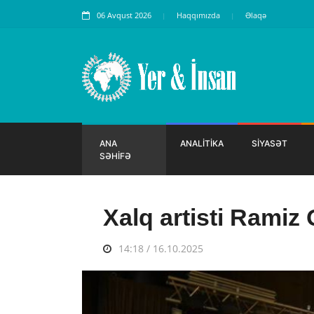
06 Avqust 2026
Haqqımızda
Əlaqə
ANA
ANALİTİKA
SİYASƏT
SƏHİFƏ
Xalq artisti Ramiz
14:18 / 16.10.2025