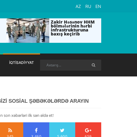
AZ
RU
EN
Zakir Həsənov HHM
bölmələrinin hərbi
infrastrukturuna
baxış keçirib
İQTİSADİYYAT
BİZİ SOSİAL ŞƏBƏKƏLƏRDƏ ARAYIN
n son xəbərləri ilk sən əldə et!
345
3,460
5,600
659