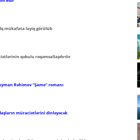
am edir
lq mükafata layiq görülüb
iətlərinin qəbulu rəqəmsallaşdırılır
Süleyman Rəhimov
“Şamo” romanı
aşların müraciətlərini dinləyəcək