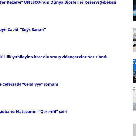
fer Rezervi” UNESCO-nun Dünya Biosferlər Rezervi Şəbəkəsi
seyn Cavid
“Şeyx Sənan”
0 illik yubileyinə həsr olunmuş videoçarxlar hazırlandı
zə Cəfərzadə
“Cəlaliyyə” romanı
rşidbanu Natəvanın “Qərənfil” şeiri