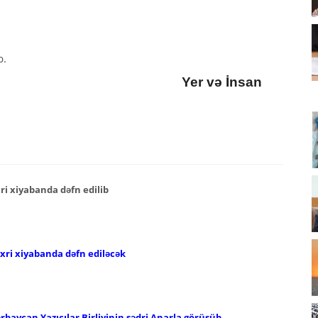
b.
Yer və İnsan
ri xiyabanda dəfn edilib
əxri xiyabanda dəfn ediləcək
ərbaycan Yazıçılar Birliyinin sədri Anarla görüşüb