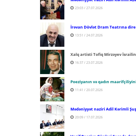
23:03 / 27.07.2026
İrəvan Dövlət Dram Teatrına dire
13:51 / 24.07.2026
Xalq artisti Tofiq Mirzəyev İsraili
16:37 / 23.07.2026
Poeziyanın və qadın maarifçiliyi
11:41 / 20.07.2026
Mədəniyyət naziri Adil Kərimli Şu
20:09 / 17.07.2026