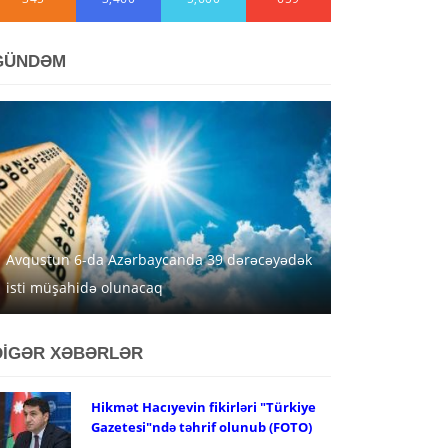
GÜNDƏM
Avqustun 6-da Azərbaycanda 39 dərəcəyədək
isti müşahidə olunacaq
DİGƏR XƏBƏRLƏR
Hikmət Hacıyevin fikirləri "Türkiye
Gazetesi"ndə təhrif olunub (FOTO)