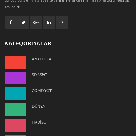
quruculuq işlərinin bilavasitə yerli mineral xammal hesabına görülməsi bizi
sevindirir.
KATEQORİYALAR
ANALİTİKA
SİYASƏT
CƏMİYYƏT
DÜNYA
HADİSƏ