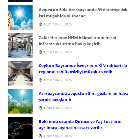
Avqustun 6-da Azərbaycanda 39 dərəcəyədək
isti müşahidə olunacaq
12:31 / 05.08.2026
Zakir Həsənov HHM bölmələrinin hərbi
infrastrukturuna baxış keçirib
12:14 / 05.08.2026
Ceyhun Bayramov İsveçrənin XİN rəhbəri ilə
regional təhlükəsizliyi müzakirə edib
12:50 / 04.08.2026
Azərbaycanda avqustun 5-nə gözlənilən hava
şəraiti açıqlanıb
12:48 / 04.08.2026
Bakı metrosunda Qırmızı və Yaşıl xətlərin
ayrılması layihəsinə start verilir
12:09 / 04.08.2026