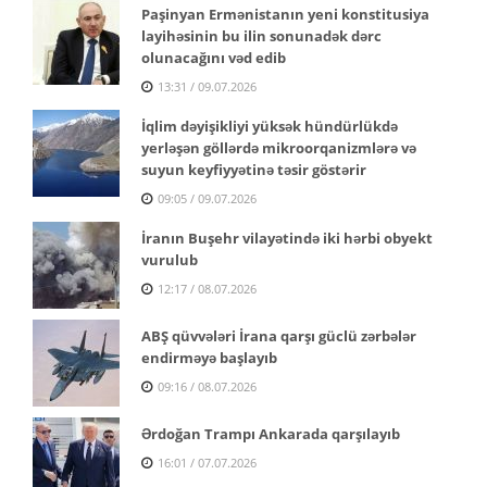
Paşinyan Ermənistanın yeni konstitusiya
layihəsinin bu ilin sonunadək dərc
olunacağını vəd edib
13:31 / 09.07.2026
İqlim dəyişikliyi yüksək hündürlükdə
yerləşən göllərdə mikroorqanizmlərə və
suyun keyfiyyətinə təsir göstərir
09:05 / 09.07.2026
İranın Buşehr vilayətində iki hərbi obyekt
vurulub
12:17 / 08.07.2026
ABŞ qüvvələri İrana qarşı güclü zərbələr
endirməyə başlayıb
09:16 / 08.07.2026
Ərdoğan Trampı Ankarada qarşılayıb
16:01 / 07.07.2026