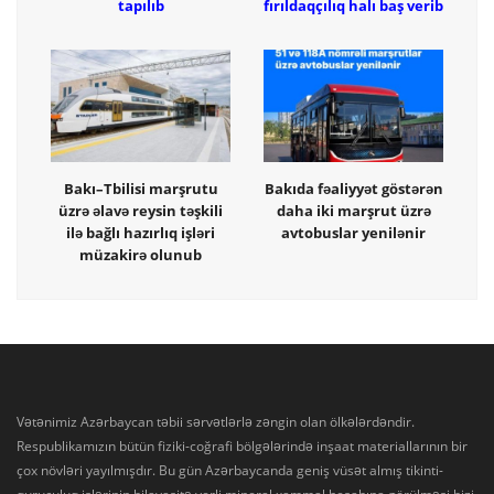
tapılıb
fırıldaqçılıq halı baş verib
Bakı–Tbilisi marşrutu
Bakıda fəaliyyət göstərən
üzrə əlavə reysin təşkili
daha iki marşrut üzrə
ilə bağlı hazırlıq işləri
avtobuslar yenilənir
müzakirə olunub
Vətənimiz Azərbaycan təbii sərvətlərlə zəngin olan ölkələrdəndir.
Respublikamızın bütün fiziki-coğrafi bölgələrində inşaat materiallarının bir
çox növləri yayılmışdır. Bu gün Azərbaycanda geniş vüsət almış tikinti-