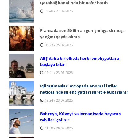
Qarabağ kanalında bir nəfər batıb
10:40 / 27.07.2026
Fransada son 50 ilin ən genişmiqyaslı meşə
yanğını qeydə alınıb
08:23 / 25.07.2026
ABŞ daha bir ölkədə hərbi əməliyyatlara
başlaya bilər
12:41 / 23.07.2026
İqlimşünaslar: Avropada anomal istilər
nəticəsində su ehtiyatları sürətlə buxarlanır
12:24 / 23.07.2026
Bəhreyn, Küveyt və İordaniyada həyəcan
təbilləri çalınır
11:38 / 20.07.2026