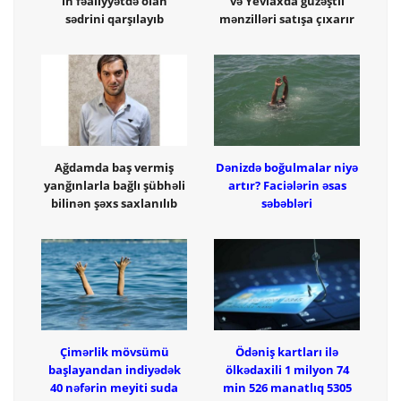
in fəaliyyətdə olan
və Yevlaxda güzəştli
sədrini qarşılayıb
mənzilləri satışa çıxarır
Ağdamda baş vermiş
Dənizdə boğulmalar niyə
yanğınlarla bağlı şübhəli
artır? Faciələrin əsas
bilinən şəxs saxlanılıb
səbəbləri
Çimərlik mövsümü
Ödəniş kartları ilə
başlayandan indiyədək
ölkədaxili 1 milyon 74
40 nəfərin meyiti suda
min 526 manatlıq 5305