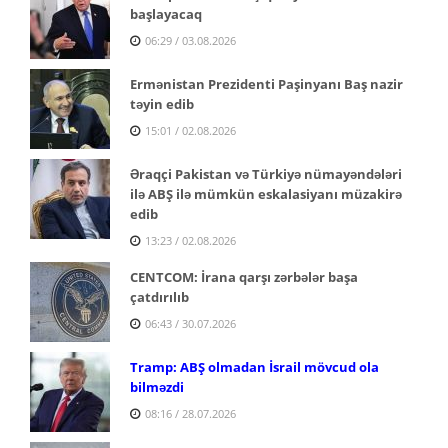
başlayacaq
06:29 / 03.08.2026
Ermənistan Prezidenti Paşinyanı Baş nazir
təyin edib
15:01 / 02.08.2026
Əraqçi Pakistan və Türkiyə nümayəndələri
ilə ABŞ ilə mümkün eskalasiyanı müzakirə
edib
13:23 / 02.08.2026
CENTCOM: İrana qarşı zərbələr başa
çatdırılıb
06:43 / 30.07.2026
Tramp: ABŞ olmadan İsrail mövcud ola
bilməzdi
08:16 / 28.07.2026