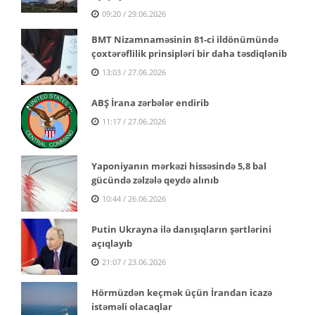
09:20 / 29.06.2026
BMT Nizamnaməsinin 81-ci ildönümündə
çoxtərəflilik prinsipləri bir daha təsdiqlənib
13:03 / 27.06.2026
ABŞ İrana zərbələr endirib
11:17 / 27.06.2026
Yaponiyanın mərkəzi hissəsində 5,8 bal
gücündə zəlzələ qeydə alınıb
10:44 / 26.06.2026
Putin Ukrayna ilə danışıqların şərtlərini
açıqlayıb
21:07 / 23.06.2026
Hörmüzdən keçmək üçün İrandan icazə
istəməli olacaqlar