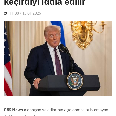
keçirdiyi iddia edilir
11:38 / 13.01.2026
CBS News-ə
danışan və adlarının açıqlanmasını istəməyən