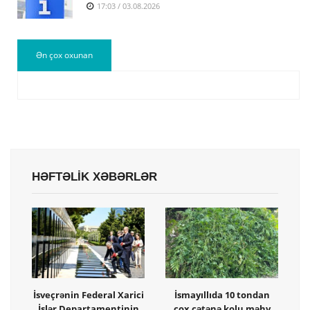
17:03 / 03.08.2026
Ən çox oxunan
HƏFTƏLİK XƏBƏRLƏR
İsveçrənin Federal Xarici
İsmayıllıda 10 tondan
İşlər Departamentinin
çox çətənə kolu məhv