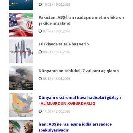
19:02 / 19.06.2026
Pakistan: ABŞ-İran razılaşma mətni elektron
şəkildə imzalandı
07:26 / 18.06.2026
Türkiyədə zəlzələ baş verib
08:33 / 13.06.2026
Dünyanın ən təhlükəli 7 vulkanı açıqlanıb
08:12 / 13.06.2026
Dünyanı ekstremal hava hadisələri gözləyir
- ALİMLƏRDƏN XƏBƏRDARLIQ
14:36 / 12.06.2026
İran: ABŞ ilə razılaşma iddiaları sadəcə
spekulyasiyadır