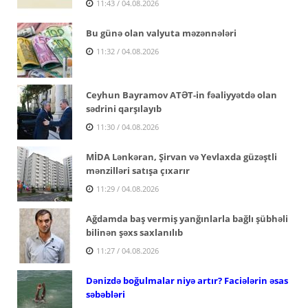
11:43 / 04.08.2026
Bu günə olan valyuta məzənnələri
11:32 / 04.08.2026
Ceyhun Bayramov ATƏT-in fəaliyyətdə olan
sədrini qarşılayıb
11:30 / 04.08.2026
MİDA Lənkəran, Şirvan və Yevlaxda güzəştli
mənzilləri satışa çıxarır
11:29 / 04.08.2026
Ağdamda baş vermiş yanğınlarla bağlı şübhəli
bilinən şəxs saxlanılıb
11:27 / 04.08.2026
Dənizdə boğulmalar niyə artır? Faciələrin əsas
səbəbləri