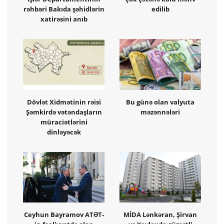
rəhbəri Bakıda şəhidlərin
edilib
xatirəsini anıb
Dövlət Xidmətinin rəisi
Bu günə olan valyuta
Şəmkirdə vətəndaşların
məzənnələri
müraciətlərini
dinləyəcək
Ceyhun Bayramov ATƏT-
MİDA Lənkəran, Şirvan