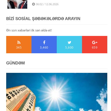
06:02 / 12.06.2026
BİZİ SOSİAL ŞƏBƏKƏLƏRDƏ ARAYIN
Ən son xəbərləri ilk sən əldə et!
345
3,460
5,600
659
GÜNDƏM