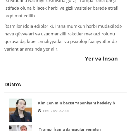
iki Müdafiə Nazirliyi rəsmisinə görə, Trampa İrana qarşı
istifadə oluna biləcək hərbi və gizli vasitələr barədə ətraflı
təqdimat edilib.
Rəsmilər iddia ediblər ki, İrana mümkün hərbi müdaxilədə
hava qüvvələri və uzaqmənzilli raketlər mərkəzi rolunu
qorusa da, kiber əməliyyatlar və psixoloji fəaliyyətlər də
variantlar arasında yer alır.
Yer və İnsan
DÜNYA
Kim Çen Inın bacısı Yaponiyanı hədələyib
13:40 / 05.08.2026
Tramp: İranla danışıqlar yenidən