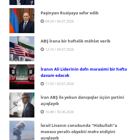
Paşinyan Rusiyaya səfər edib
09:24 / 06.07.2026
ABŞ İrana bir həftəlik möhlət verib
12:10 / 04.07.2026
İranın Ali Liderinin dəfn mərasimi bir həftə
davam edəcək
11:55 / 03.07.2026
İran ABŞ ilə yekun danışıqlar üçün şərtini
açıqlayıb
16:48 / 30.06.2026
İsrail Livanın cənubunda “Hizbullah”a
məxsus yeraltı obyekti məhv etdiyini
açıqlayıb