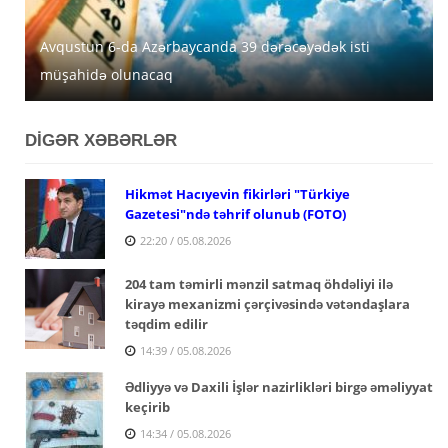
Avqustun 6-da Azərbaycanda 39 dərəcəyədək isti
Azərbaycanda avqustun 5-nə gözlənilən hava şəraiti
MİDA Lənkəran, Şirvan və Yevlaxda güzəştli mənzilləri
müşahidə olunacaq
açıqlanıb
satışa çıxarır
DİGƏR XƏBƏRLƏR
Hikmət Hacıyevin fikirləri "Türkiye
Gazetesi"ndə təhrif olunub (FOTO)
22:20 / 05.08.2026
204 tam təmirli mənzil satmaq öhdəliyi ilə
kirayə mexanizmi çərçivəsində vətəndaşlara
təqdim edilir
14:39 / 05.08.2026
Ədliyyə və Daxili İşlər nazirlikləri birgə əməliyyat
keçirib
14:34 / 05.08.2026