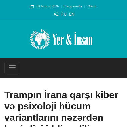
08 Avqust 2026
Haqqımızda
Əlaqə
AZ
RU
EN
Trampın İrana qarşı kiber
və psixoloji hücum
variantlarını nəzərdən