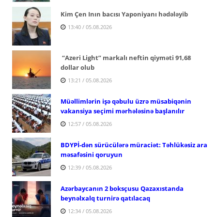
Kim Çen Inın bacısı Yaponiyanı hədələyib
13:40 / 05.08.2026
“Azeri Light” markalı neftin qiyməti 91,68
dollar olub
13:21 / 05.08.2026
Müəllimlərin işə qəbulu üzrə müsabiqənin
vakansiya seçimi mərhələsinə başlanılır
12:57 / 05.08.2026
BDYPİ-dən sürücülərə müraciət: Təhlükəsiz ara
məsafəsini qoruyun
12:39 / 05.08.2026
Azərbaycanın 2 boksçusu Qazaxıstanda
beynəlxalq turnirə qatılacaq
12:34 / 05.08.2026