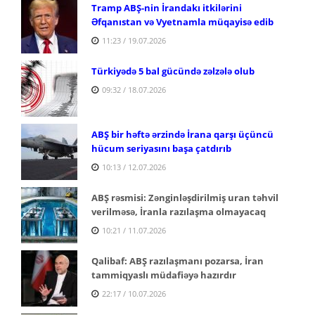
Tramp ABŞ-nin İrandakı itkilərini
Əfqanıstan və Vyetnamla müqayisə edib
11:23 / 19.07.2026
Türkiyədə 5 bal gücündə zəlzələ olub
09:32 / 18.07.2026
ABŞ bir həftə ərzində İrana qarşı üçüncü
hücum seriyasını başa çatdırıb
10:13 / 12.07.2026
ABŞ rəsmisi: Zənginləşdirilmiş uran təhvil
verilməsə, İranla razılaşma olmayacaq
10:21 / 11.07.2026
Qalibaf: ABŞ razılaşmanı pozarsa, İran
tammiqyaslı müdafiəyə hazırdır
22:17 / 10.07.2026