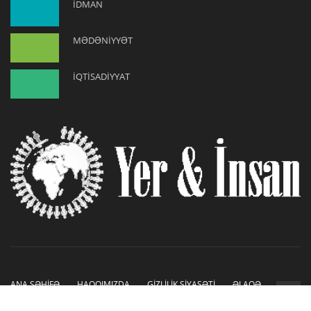
İDMAN
MƏDƏNİYYƏT
İQTİSADİYYAT
ANA SƏHİFƏ
HAQQIMIZDA
GİZLİLİK SİYASƏTİ
ƏLAQƏ
Copyright © 2019-2026. Sayt İnetLAB tərəfindən hazırlanmışdır.