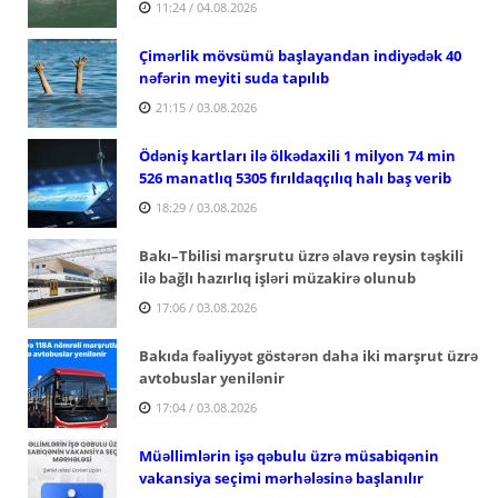
11:24 / 04.08.2026
Çimərlik mövsümü başlayandan indiyədək 40
nəfərin meyiti suda tapılıb
21:15 / 03.08.2026
Ödəniş kartları ilə ölkədaxili 1 milyon 74 min
526 manatlıq 5305 fırıldaqçılıq halı baş verib
18:29 / 03.08.2026
Bakı–Tbilisi marşrutu üzrə əlavə reysin təşkili
ilə bağlı hazırlıq işləri müzakirə olunub
17:06 / 03.08.2026
Bakıda fəaliyyət göstərən daha iki marşrut üzrə
avtobuslar yenilənir
17:04 / 03.08.2026
Müəllimlərin işə qəbulu üzrə müsabiqənin
vakansiya seçimi mərhələsinə başlanılır