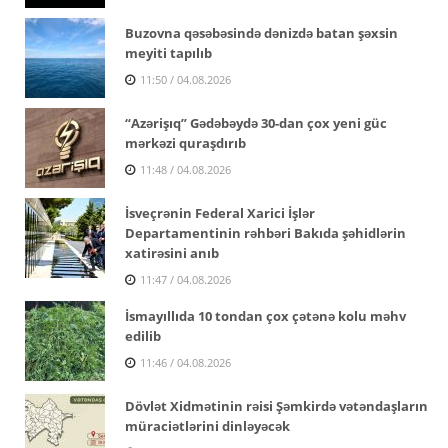
Buzovna qəsəbəsində dənizdə batan şəxsin
meyiti tapılıb
11:50 / 04.08.2026
“Azərişıq” Gədəbəydə 30-dan çox yeni güc
mərkəzi quraşdırıb
11:48 / 04.08.2026
İsveçrənin Federal Xarici İşlər
Departamentinin rəhbəri Bakıda şəhidlərin
xatirəsini anıb
11:47 / 04.08.2026
İsmayıllıda 10 tondan çox çətənə kolu məhv
edilib
11:46 / 04.08.2026
Dövlət Xidmətinin rəisi Şəmkirdə vətəndaşların
müraciətlərini dinləyəcək