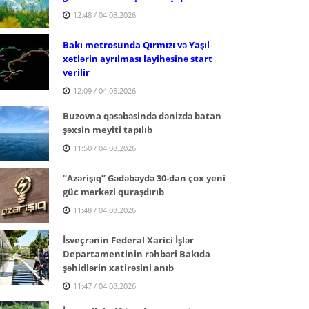
12:48 / 04.08.2026
Bakı metrosunda Qırmızı və Yaşıl
xətlərin ayrılması layihəsinə start
verilir
12:09 / 04.08.2026
Buzovna qəsəbəsində dənizdə batan
şəxsin meyiti tapılıb
11:50 / 04.08.2026
“Azərişıq” Gədəbəydə 30-dan çox yeni
güc mərkəzi quraşdırıb
11:48 / 04.08.2026
İsveçrənin Federal Xarici İşlər
Departamentinin rəhbəri Bakıda
şəhidlərin xatirəsini anıb
11:47 / 04.08.2026