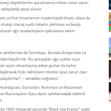
ı enerji obyektlərinin qurulmasına imkan verən zəruri
, – tədqiqatda qeyd olunur.
umi və Poti limanlarının modernləşdirilməsi, eləcə də
 strateji olaraq sualtı kabelin çəkilməsi və bərpa
əb olunan ağır avadanlıqların qəbulunun təmin
pa sahillərində də formalaşır. Burada Bolqarıstan və
dernləşdirirlər. Bu qovşaqları ağır yüklər üçün
ri üçün ixtisaslaşmış anbar gücləri ilə təchiz
əşdirəcək fiziki dəhlizlərin tikintisi üçün zəruri olan
laşdırırlar”, – sənəddə vurğulanır.
də Azərbaycan, Gürcüstan, Rumıniya və Macarıstan
ən Rumıniyanın Qara dəniz sahillərinədək elektrik
b.
nda 1000 meqavatt gücündə "Black Sea Energy" sualtı