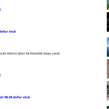
i
ollar olub
ə tikinti işləri 44 faizədək başa çatıb
i
ti 98,58 dollar olub