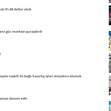
ti 91,68 dollar olub
eni güc mərkəzi quraşdırıb
i
ysin təşkili ilə bağlı hazırlıq işləri müzakirə olunub
aşması davam edir