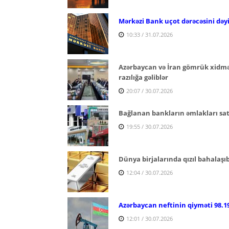
Mərkəzi Bank uçot dərəcəsini dəy
10:33 / 31.07.2026
Azərbaycan və İran gömrük xidmətl
razılığa gəliblər
20:07 / 30.07.2026
Bağlanan bankların əmlakları satı
19:55 / 30.07.2026
Dünya birjalarında qızıl bahalaşı
12:04 / 30.07.2026
Azərbaycan neftinin qiyməti 98.19
12:01 / 30.07.2026