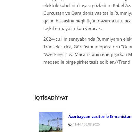
elektrik kabelinin inşası gözlənilir. Kabel A
Gürcüstan və Qara dəniz vasitəsilə Rumıni
qalan hissəsinə nəqli üçün nəzərdə tutulaca
təşkil etməyə imkan verəcək.
2024-cü ilin sentyabrında Rumıniyanın elekt
Transelectrica, Gürcüstanın operatoru "Geor
"AzerEnerji" və Macarıstanın enerji şirkəti 
məqsədilə birgə şirkət təsis ediblər.//Trend
İQTİSADİYYAT
Azərbaycan vasitəsilə Ermənistan
11:44 / 08.08.2026