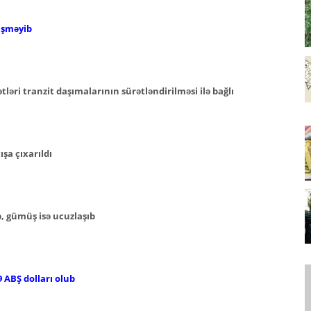
işməyib
əri tranzit daşımalarının sürətləndirilməsi ilə bağlı
şa çıxarıldı
b, gümüş isə ucuzlaşıb
 ABŞ dolları olub