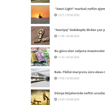
“Azeri Light” markalı neftin qiymə
13:21 / 05.08.2026
“Azərişıq” Gədəbəydə 30-dan çox y
11:48 / 04.08.2026
Bu günə olan valyuta məzənnələr
11:32 / 04.08.2026
Bakı–Tbilisi marşrutu üzrə əlavə re
17:06 / 03.08.2026
Dünya birjalarında neftin ucuzl
13:20 / 03.08.2026