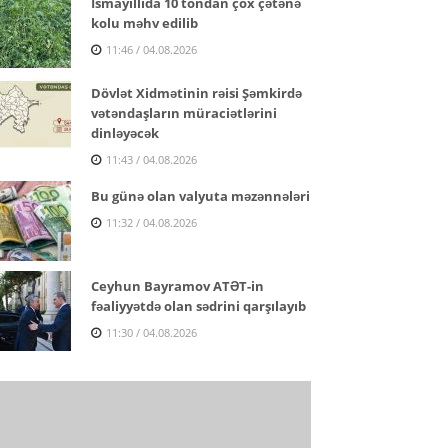
İsmayıllıda 10 tondan çox çətənə
kolu məhv edilib
11:46 / 04.08.2026
Dövlət Xidmətinin rəisi Şəmkirdə
vətəndaşların müraciətlərini
dinləyəcək
11:43 / 04.08.2026
Bu günə olan valyuta məzənnələri
11:32 / 04.08.2026
Ceyhun Bayramov ATƏT-in
fəaliyyətdə olan sədrini qarşılayıb
11:30 / 04.08.2026