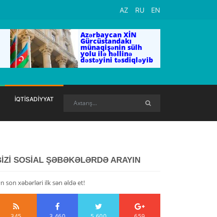
AZ
RU
EN
Azərbaycan XİN
Gürcüstandakı
münaqişənin sülh
yolu ilə həllinə
dəstəyini təsdiqləyib
İQTİSADİYYAT
BİZİ SOSİAL ŞƏBƏKƏLƏRDƏ ARAYIN
n son xəbərləri ilk sən əldə et!
345
3,460
5,600
659