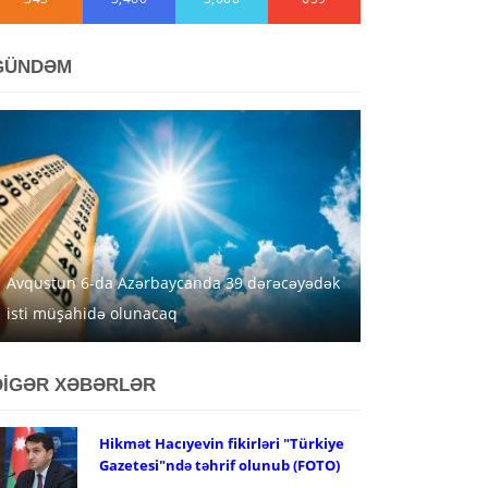
GÜNDƏM
Avqustun 6-da Azərbaycanda 39 dərəcəyədək
isti müşahidə olunacaq
DİGƏR XƏBƏRLƏR
Hikmət Hacıyevin fikirləri "Türkiye
Gazetesi"ndə təhrif olunub (FOTO)