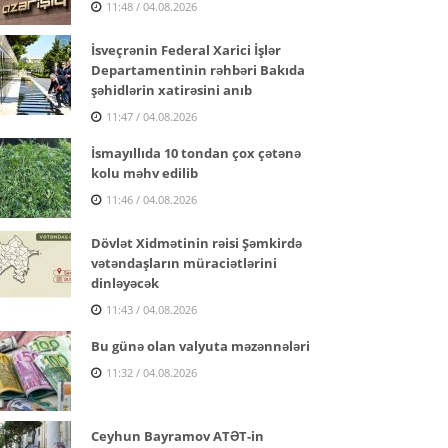
11:48 / 04.08.2026
İsveçrənin Federal Xarici İşlər
Departamentinin rəhbəri Bakıda
şəhidlərin xatirəsini anıb
11:47 / 04.08.2026
İsmayıllıda 10 tondan çox çətənə
kolu məhv edilib
11:46 / 04.08.2026
Dövlət Xidmətinin rəisi Şəmkirdə
vətəndaşların müraciətlərini
dinləyəcək
11:43 / 04.08.2026
Bu günə olan valyuta məzənnələri
11:32 / 04.08.2026
Ceyhun Bayramov ATƏT-in