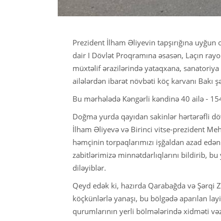
Prezident İlham Əliyevin tapşırığına uyğun 
dair I Dövlət Proqramına əsasən, Laçın ray
müxtəlif ərazilərində yataqxana, sanatoriy
ailələrdən ibarət növbəti köç karvanı Bakı 
Bu mərhələdə Kəngərli kəndinə 40 ailə - 15
Doğma yurda qayıdan sakinlər hərtərəfli döv
İlham Əliyevə və Birinci vitse-prezident Me
həmçinin torpaqlarımızı işğaldan azad edə
zabitlərimizə minnətdarlıqlarını bildirib, 
diləyiblər.
Qeyd edək ki, hazırda Qarabağda və Şərqi 
köçkünlərlə yanaşı, bu bölgədə aparılan layi
qurumlarının yerli bölmələrində xidməti vəzi