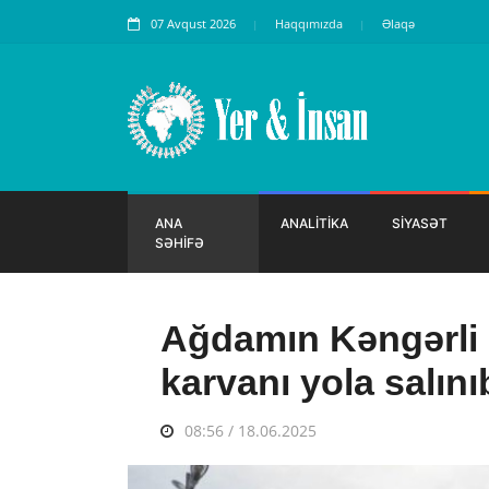
07 Avqust 2026
Haqqımızda
Əlaqə
ANA
ANALİTİKA
SİYASƏT
SƏHİFƏ
Ağdamın Kəngərli 
karvanı yola salını
08:56 / 18.06.2025