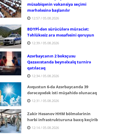
müsabiqənin vakansiya seçimi
mərhələsinə başlanılır
12:57 / 05.08.2026
BDYPİ-dən sürücülərə müraciət:
Təhlükəsiz ara məsafəsini qoruyun
12:39 / 05.08.2026
Azərbaycanın 2 boksçusu
Qazaxıstanda beynəlxalq turnirə
qatılacaq
12:34 / 05.08.2026
Avqustun 6-da Azərbaycanda 39
dərəcəyədək isti müşahidə olunacaq
12:31 / 05.08.2026
Zakir Həsənov HHM bölmələrinin
hərbi infrastrukturuna baxış keçirib
12:14 / 05.08.2026