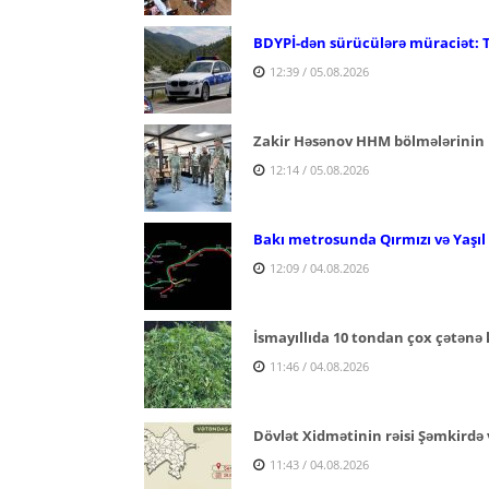
BDYPİ-dən sürücülərə müraciət: 
12:39 / 05.08.2026
Zakir Həsənov HHM bölmələrinin 
12:14 / 05.08.2026
Bakı metrosunda Qırmızı və Yaşıl x
12:09 / 04.08.2026
İsmayıllıda 10 tondan çox çətənə 
11:46 / 04.08.2026
Dövlət Xidmətinin rəisi Şəmkirdə 
11:43 / 04.08.2026