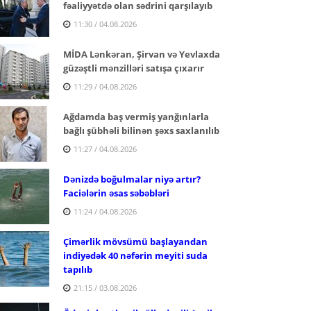
fəaliyyətdə olan sədrini qarşılayıb
11:30 / 04.08.2026
MİDA Lənkəran, Şirvan və Yevlaxda
güzəştli mənzilləri satışa çıxarır
11:29 / 04.08.2026
Ağdamda baş vermiş yanğınlarla
bağlı şübhəli bilinən şəxs saxlanılıb
11:27 / 04.08.2026
Dənizdə boğulmalar niyə artır?
Faciələrin əsas səbəbləri
11:24 / 04.08.2026
Çimərlik mövsümü başlayandan
indiyədək 40 nəfərin meyiti suda
tapılıb
21:15 / 03.08.2026