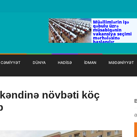
Müəllimlərin işə
qəbulu üzrə
müsabiqənin
vakansiya seçimi
mərhələsinə
başlanılır
CƏMİYYƏT
DÜNYA
HADİSƏ
İDMAN
MƏDƏNİYYƏT
kəndinə növbəti köç
b
Ə