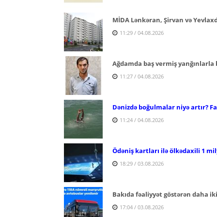
MİDA Lənkəran, Şirvan və Yevlaxda 
11:29 / 04.08.2026
Ağdamda baş vermiş yanğınlarla ba
11:27 / 04.08.2026
Dənizdə boğulmalar niyə artır? Fac
11:24 / 04.08.2026
Ödəniş kartları ilə ölkədaxili 1 mi
18:29 / 03.08.2026
Bakıda fəaliyyət göstərən daha ik
17:04 / 03.08.2026