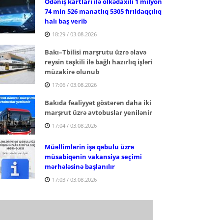
Ödəniş kartları ilə ölkədaxili 1 milyon
74 min 526 manatlıq 5305 fırıldaqçılıq
halı baş verib
18:29 / 03.08.2026
Bakı–Tbilisi marşrutu üzrə əlavə
reysin təşkili ilə bağlı hazırlıq işləri
müzakirə olunub
17:06 / 03.08.2026
Bakıda fəaliyyət göstərən daha iki
marşrut üzrə avtobuslar yenilənir
17:04 / 03.08.2026
Müəllimlərin işə qəbulu üzrə
müsabiqənin vakansiya seçimi
mərhələsinə başlanılır
17:03 / 03.08.2026