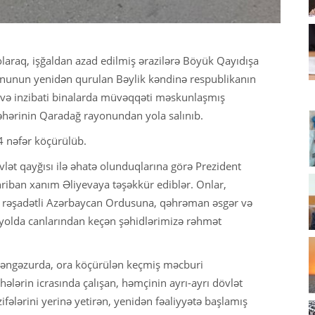
olaraq, işğaldan azad edilmiş ərazilərə Böyük Qayıdışa
onunun yenidən qurulan Bəylik kəndinə respublikanın
a və inzibati binalarda müvəqqəti məskunlaşmış
şəhərinin Qaradağ rayonundan yola salınıb.
4 nəfər köçürülüb.
lət qayğısı ilə əhatə olunduqlarına görə Prezident
hriban xanım Əliyevaya təşəkkür ediblər. Onlar,
n rəşadətli Azərbaycan Ordusuna, qəhrəman əsgər və
bu yolda canlarından keçən şəhidlərimizə rəhmət
Zəngəzurda, ora köçürülən keçmiş məcburi
hələrin icrasında çalışan, həmçinin ayrı-ayrı dövlət
fələrini yerinə yetirən, yenidən fəaliyyətə başlamış