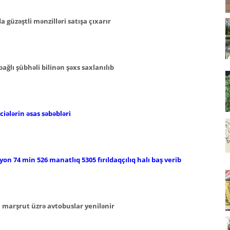
güzəştli mənzilləri satışa çıxarır
ğlı şübhəli bilinən şəxs saxlanılıb
iələrin əsas səbəbləri
lyon 74 min 526 manatlıq 5305 fırıldaqçılıq halı baş verib
i marşrut üzrə avtobuslar yenilənir