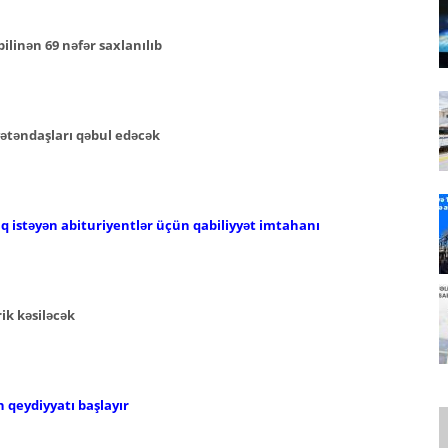
ilinən 69 nəfər saxlanılıb
ətəndaşları qəbul edəcək
aq istəyən abituriyentlər üçün qabiliyyət imtahanı
ik kəsiləcək
 qeydiyyatı başlayır