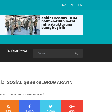
AZ
RU
EN
Zakir Həsənov HHM
bölmələrinin hərbi
infrastrukturuna
baxış keçirib
İQTİSADİYYAT
BİZİ SOSİAL ŞƏBƏKƏLƏRDƏ ARAYIN
n son xəbərləri ilk sən əldə et!
345
3,460
5,600
659