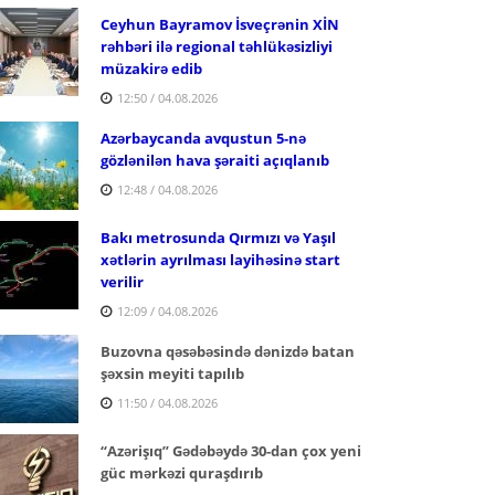
Ceyhun Bayramov İsveçrənin XİN
rəhbəri ilə regional təhlükəsizliyi
müzakirə edib
12:50 / 04.08.2026
Azərbaycanda avqustun 5-nə
gözlənilən hava şəraiti açıqlanıb
12:48 / 04.08.2026
Bakı metrosunda Qırmızı və Yaşıl
xətlərin ayrılması layihəsinə start
verilir
12:09 / 04.08.2026
Buzovna qəsəbəsində dənizdə batan
şəxsin meyiti tapılıb
11:50 / 04.08.2026
“Azərişıq” Gədəbəydə 30-dan çox yeni
güc mərkəzi quraşdırıb