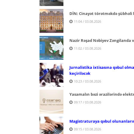
DİN: Cinayət törətməkdə şübhəli b
11:04 / 03.08.2026
Nazir Rəşad Nəbiyev Zəngilanda v
11:02 / 03.08.2026
Jurnalistika ixtisasına qəbul olm
keçiriləcək
10:23 / 03.08.2026
Yasamalın bəzi ərazilərində elektr
09:17 / 03.08.2026
Magistraturaya qəbul olunanların
09:15 / 03.08.2026