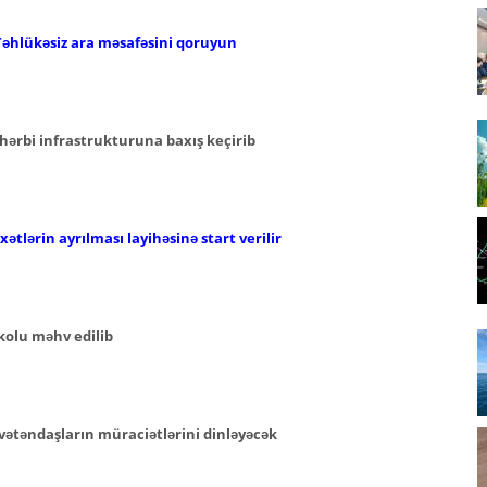
Təhlükəsiz ara məsafəsini qoruyun
hərbi infrastrukturuna baxış keçirib
ətlərin ayrılması layihəsinə start verilir
kolu məhv edilib
vətəndaşların müraciətlərini dinləyəcək