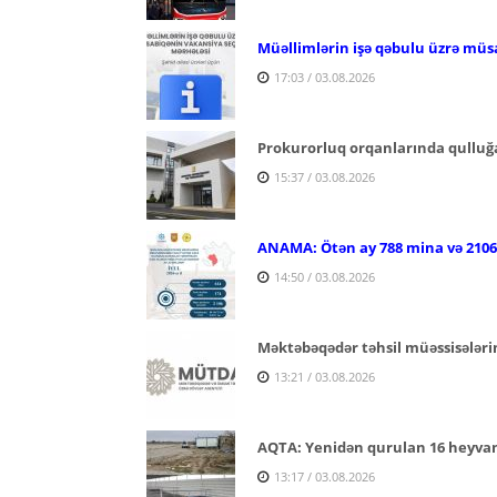
Müəllimlərin işə qəbulu üzrə müs
17:03 / 03.08.2026
Prokurorluq orqanlarında qulluğa
15:37 / 03.08.2026
ANAMA: Ötən ay 788 mina və 2106 p
14:50 / 03.08.2026
Məktəbəqədər təhsil müəssisələri
13:21 / 03.08.2026
AQTA: Yenidən qurulan 16 heyvan s
13:17 / 03.08.2026