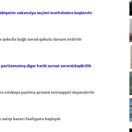
abiqənin vakansiya seçimi mərhələsinə başlanılır
 qəbulla bağlı sənəd qəbulu davam etdirilir
artlamamış digər hərbi sursat zərərsizləşdirilib
nə növbəyə yazılma prosesi müvəqqəti dayandırılır
atışı bazarı fəaliyyətə başlayıb