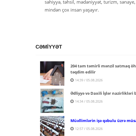
səhiyyə, təhsil, mədəniyyət, turizm, sənaye
mindən çox insan yaşayır.
CƏMİYYƏT
204 tam təmirli mənzil satmaq öhd
təqdim edilir
14:39 / 05.08.2026
Ədliyyə və Daxili İşlər nazirlikləri
14:34 / 05.08.2026
Müəllimlərin işə qəbulu üzrə müs
12:57 / 05.08.2026