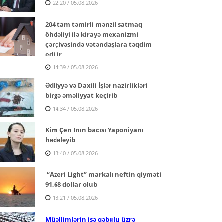
22:20 / 05.08.2026
204 tam təmirli mənzil satmaq
öhdəliyi ilə kirayə mexanizmi
çərçivəsində vətəndaşlara təqdim
edilir
14:39 / 05.08.2026
Ədliyyə və Daxili İşlər nazirlikləri
birgə əməliyyat keçirib
14:34 / 05.08.2026
Kim Çen Inın bacısı Yaponiyanı
hədələyib
13:40 / 05.08.2026
“Azeri Light” markalı neftin qiyməti
91,68 dollar olub
13:21 / 05.08.2026
Müəllimlərin işə qəbulu üzrə