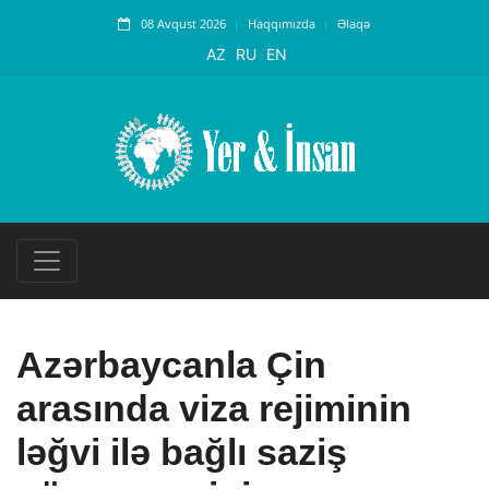
08 Avqust 2026
Haqqımızda
Əlaqə
AZ
RU
EN
Azərbaycanla Çin
arasında viza rejiminin
ləğvi ilə bağlı saziş