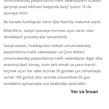
ümumvətəndaş pasportlarına malik vətəndaşların vizadan
qarşılıqlı azad edilməsi haqqında Saziş” iyulun 16-da
qüvvəyə minir.
Bu barədə Azərbaycan Xarici İşlər Nazirliyi məlumat yayıb.
Bildirilib ki, sazişin qüvvəyə minməsi üçün zəruri olan
dövlətdaxili proseduralar tamamlanıb.
Sazişə əsasən, Azərbaycanın etibarlı ümumvətəndaş
pasportlarına malik vətəndaşları və Çinin etibarlı
ümumvətəndaş pasportlarına malik vətəndaşları digər ölkə
ərazisinə daxil olmaq, oranı tərk etmək və yaxın tranzit
keçmək üçün hər səfər ərzində 30 gündən çox olmamaqla
və hər 180 günlük dövr ərzində ümumilikdə 90 gün
müddətini aşmamaqla viza tələbindən azad edilir.
Yer və İnsan