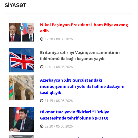
SİYASƏT
Nikol Paşinyan Prezident İlham Əliyevə zəng
edib
12:38 / 08.08.2026
Britaniya səfirliyi Vaşinqton sammitinin
ildönümü ilə bağlı bəyanat yayıb
12:01 / 08.08.2026
Azərbaycan XİN Gürcüstandakı
münaqişənin sülh yolu ilə həllinə dəstəyini
təsdiqləyib
11:45 / 08.08.2026
Hikmət Hacıyevin fikirləri "Türkiye
Gazetesi"ndə təhrif olunub (FOTO)
22:20 / 05.08.2026