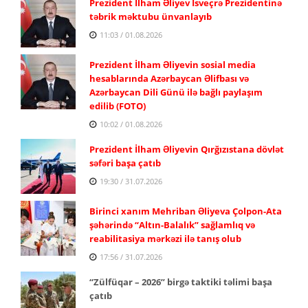
Prezident İlham Əliyev İsveçrə Prezidentinə
təbrik məktubu ünvanlayıb
11:03 / 01.08.2026
Prezident İlham Əliyevin sosial media
hesablarında Azərbaycan Əlifbası və
Azərbaycan Dili Günü ilə bağlı paylaşım
edilib (FOTO)
10:02 / 01.08.2026
Prezident İlham Əliyevin Qırğızıstana dövlət
səfəri başa çatıb
19:30 / 31.07.2026
Birinci xanım Mehriban Əliyeva Çolpon-Ata
şəhərində “Altın-Balalık” sağlamlıq və
reabilitasiya mərkəzi ilə tanış olub
17:56 / 31.07.2026
“Zülfüqar – 2026” birgə taktiki təlimi başa
çatıb