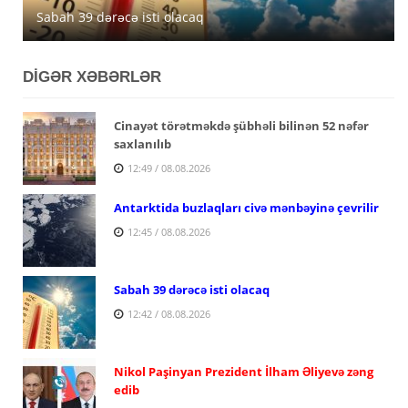
Sabah 39 dərəcə isti olacaq
müşahidə olunacaq
açıqlanıb
DİGƏR XƏBƏRLƏR
Cinayət törətməkdə şübhəli bilinən 52 nəfər
saxlanılıb
12:49 / 08.08.2026
Antarktida buzlaqları civə mənbəyinə çevrilir
12:45 / 08.08.2026
Sabah 39 dərəcə isti olacaq
12:42 / 08.08.2026
Nikol Paşinyan Prezident İlham Əliyevə zəng
edib