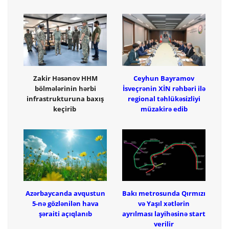
Zakir Həsənov HHM
Ceyhun Bayramov
bölmələrinin hərbi
İsveçrənin XİN rəhbəri ilə
infrastrukturuna baxış
regional təhlükəsizliyi
keçirib
müzakirə edib
Azərbaycanda avqustun
Bakı metrosunda Qırmızı
5-nə gözlənilən hava
və Yaşıl xətlərin
şəraiti açıqlanıb
ayrılması layihəsinə start
verilir