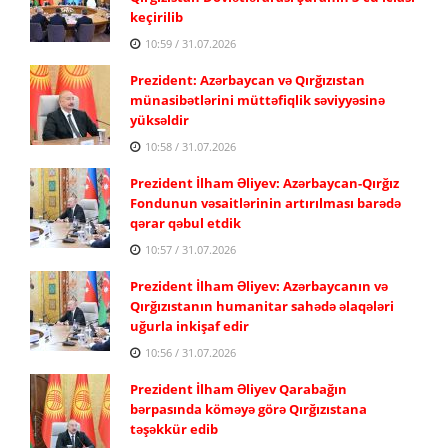
keçirilib
10:59 / 31.07.2026
Prezident: Azərbaycan və Qırğızıstan
münasibətlərini müttəfiqlik səviyyəsinə
yüksəldir
10:58 / 31.07.2026
Prezident İlham Əliyev: Azərbaycan-Qırğız
Fondunun vəsaitlərinin artırılması barədə
qərar qəbul etdik
10:57 / 31.07.2026
Prezident İlham Əliyev: Azərbaycanın və
Qırğızıstanın humanitar sahədə əlaqələri
uğurla inkişaf edir
10:56 / 31.07.2026
Prezident İlham Əliyev Qarabağın
bərpasında köməyə görə Qırğızıstana
təşəkkür edib