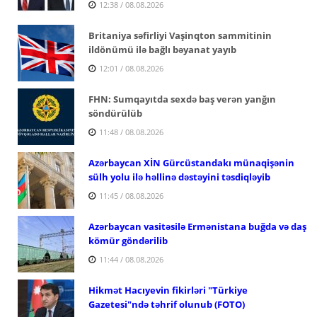
12:38 / 08.08.2026
Britaniya səfirliyi Vaşinqton sammitinin
ildönümü ilə bağlı bəyanat yayıb
12:01 / 08.08.2026
FHN: Sumqayıtda sexdə baş verən yanğın
söndürülüb
11:48 / 08.08.2026
Azərbaycan XİN Gürcüstandakı münaqişənin
sülh yolu ilə həllinə dəstəyini təsdiqləyib
11:45 / 08.08.2026
Azərbaycan vasitəsilə Ermənistana buğda və daş
kömür göndərilib
11:44 / 08.08.2026
Hikmət Hacıyevin fikirləri "Türkiye
Gazetesi"ndə təhrif olunub (FOTO)