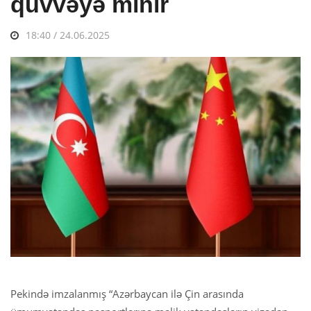
qüvvəyə minir
18:40 / 24.06.2025
Pekində imzalanmış “Azərbaycan ilə Çin arasında