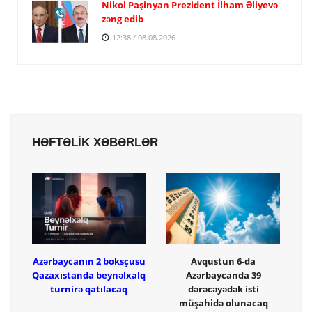
Nikol Paşinyan Prezident İlham Əliyevə
zəng edib
12:38 / 08.08.2026
HƏFTƏLİK XƏBƏRLƏR
Azərbaycanın 2 boksçusu
Avqustun 6-da
Qazaxıstanda beynəlxalq
Azərbaycanda 39
turnirə qatılacaq
dərəcəyədək isti
müşahidə olunacaq