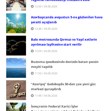
12:50 / 04.08.2026
Azərbaycanda avqustun 5-nə gözlənilən hava
şəraiti açıqlanıb
12:48 / 04.08.2026
Bakı metrosunda Qırmızı və Yaşıl xətlərin
ayrılması layihəsinə start verilir
12:09 / 04.08.2026
Buzovna qəsəbəsində dənizdə batan şəxsin
meyiti tapılıb
11:50 / 04.08.2026
“Azərişıq” Gədəbəydə 30-dan çox yeni güc
mərkəzi quraşdırıb
11:48 / 04.08.2026
İsveçrənin Federal Xarici İşlər