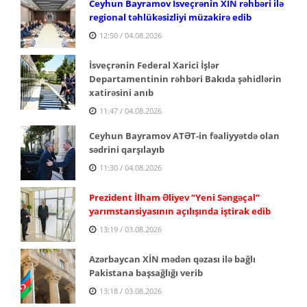
Ceyhun Bayramov İsveçrənin XİN rəhbəri ilə
regional təhlükəsizliyi müzakirə edib
12:50 / 04.08.2026
İsveçrənin Federal Xarici İşlər
Departamentinin rəhbəri Bakıda şəhidlərin
xatirəsini anıb
11:47 / 04.08.2026
Ceyhun Bayramov ATƏT-in fəaliyyətdə olan
sədrini qarşılayıb
11:30 / 04.08.2026
Prezident İlham Əliyev “Yeni Səngəçal”
yarımstansiyasının açılışında iştirak edib
13:19 / 03.08.2026
Azərbaycan XİN mədən qəzası ilə bağlı
Pakistana başsağlığı verib
13:18 / 03.08.2026