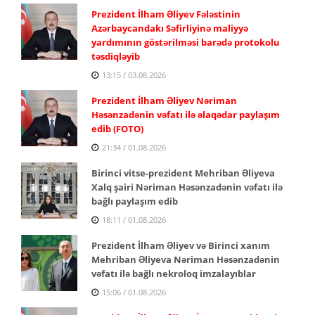
Prezident İlham Əliyev Fələstinin
Azərbaycandakı Səfirliyinə maliyyə
yardımının göstərilməsi barədə protokolu
təsdiqləyib
13:15 / 03.08.2026
Prezident İlham Əliyev Nəriman
Həsənzadənin vəfatı ilə əlaqədar paylaşım
edib (FOTO)
21:34 / 01.08.2026
Birinci vitse-prezident Mehriban Əliyeva
Xalq şairi Nəriman Həsənzadənin vəfatı ilə
bağlı paylaşım edib
18:11 / 01.08.2026
Prezident İlham Əliyev və Birinci xanım
Mehriban Əliyeva Nəriman Həsənzadənin
vəfatı ilə bağlı nekroloq imzalayıblar
15:06 / 01.08.2026