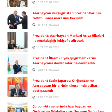
16:33 / 31.07.2026
Azərbaycan və Qırğızıstan prezidentlərinin
təltifolunma mərasimi keçirilib
13:18 / 31.07.2026
Prezident: Azərbaycan Mərkəzi Asiya ölkələri
ilə əməkdaşlığı inkişaf etdirəcək
13:17 / 31.07.2026
Prezident İlham Əliyev qırğız həmkarını
Azərbaycana dövlət səfərinə dəvət edib
12:03 / 31.07.2026
Prezident Sadır Japarov: Qırğızıstan və
Azərbaycan bir-birinin timsalında etibarlı
dost qazanıb
11:02 / 31.07.2026
Çolpon-Ata şəhərində Azərbaycan və
Qırğızıstan Dövlətlərarası Şuranın 3-cü iclası