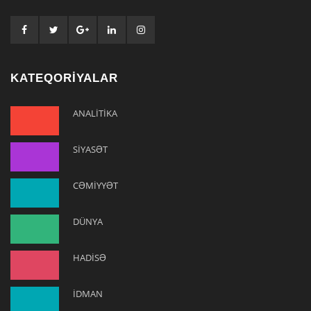
KATEQORİYALAR
ANALİTİKA
SİYASƏT
CƏMİYYƏT
DÜNYA
HADİSƏ
İDMAN