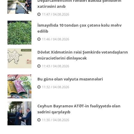
Departamentinin rəhbəri Bakıda şəhidlərin
xatirəsini anıb
11:47 / 04.08.2026
İsmayıllıda 10 tondan çox çətənə kolu məhv
edilib
11:46 / 04.08.2026
Dövlət Xidmətinin rəisi Şəmkirdə vətəndaşların
müraciətlərini dinləyəcək
11:43 / 04.08.2026
Bu günə olan valyuta məzənnələri
11:32 / 04.08.2026
Ceyhun Bayramov ATƏT-in fəaliyyətdə olan
sədrini qarşılayıb
11:30 / 04.08.2026