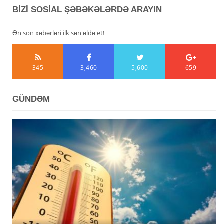
BİZİ SOSİAL ŞƏBƏKƏLƏRDƏ ARAYIN
Ən son xəbərləri ilk sən əldə et!
345
3,460
5,600
659
GÜNDƏM
Avqustun 6-da Azərbaycanda 39 dərəcəyədək isti
Azərbaycanda avqustun 5-nə gözlənilən hava şəraiti