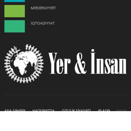
MƏDƏNİYYƏT
İQTİSADİYYAT
ANA SƏHİFƏ
HAQQIMIZDA
GİZLİLİK SİYASƏTİ
ƏLAQƏ
Copyright © 2019-2026. Sayt İnetLAB tərəfindən hazırlanmışdır.