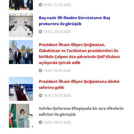
09:45 / 31.07.2026
Baş nazir Əli Əsədov Gürcüstanın Baş
prokuroru ilə görüşüb
19:52 / 30.07.2026
Prezident İlham Əliyev Qırğızıstan,
Özbəkistan və Tacikistan prezidentləri ilə
birlikdə Çolpon-Ata şəhərində Qolf Klubun
açılışında iştirak edib
19:47 / 30.07.2026
Prezident İlham Əliyev Qırğızıstana dövlət
səfərinə gəlib
16:45 / 30.07.2026
Sahibə Qafarova Efiopiyada bir sıra ölkələrin
səfirləri ilə görüşüb
16:32 / 30.07.2026