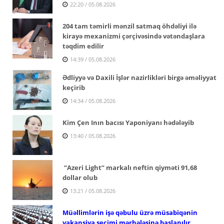
22:20 / 05.08.2026
204 tam təmirli mənzil satmaq öhdəliyi ilə
kirayə mexanizmi çərçivəsində vətəndaşlara
təqdim edilir
14:39 / 05.08.2026
Ədliyyə və Daxili İşlər nazirlikləri birgə əməliyyat
keçirib
14:34 / 05.08.2026
Kim Çen Inın bacısı Yaponiyanı hədələyib
13:40 / 05.08.2026
“Azeri Light” markalı neftin qiyməti 91,68
dollar olub
13:21 / 05.08.2026
Müəllimlərin işə qəbulu üzrə müsabiqənin
vakansiya seçimi mərhələsinə başlanılır