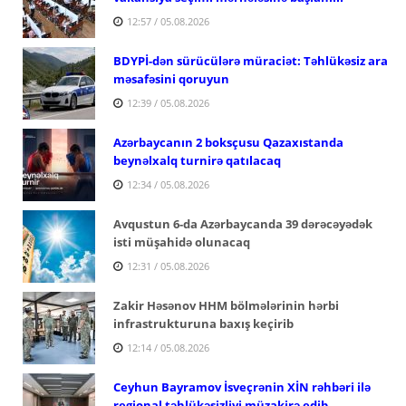
12:57 / 05.08.2026
BDYPİ-dən sürücülərə müraciət: Təhlükəsiz ara
məsafəsini qoruyun
12:39 / 05.08.2026
Azərbaycanın 2 boksçusu Qazaxıstanda
beynəlxalq turnirə qatılacaq
12:34 / 05.08.2026
Avqustun 6-da Azərbaycanda 39 dərəcəyədək
isti müşahidə olunacaq
12:31 / 05.08.2026
Zakir Həsənov HHM bölmələrinin hərbi
infrastrukturuna baxış keçirib
12:14 / 05.08.2026
Ceyhun Bayramov İsveçrənin XİN rəhbəri ilə
regional təhlükəsizliyi müzakirə edib