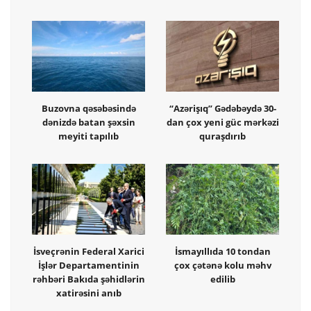
Buzovna qəsəbəsində
“Azərişıq” Gədəbəydə 30-
dənizdə batan şəxsin
dan çox yeni güc mərkəzi
meyiti tapılıb
quraşdırıb
İsveçrənin Federal Xarici
İsmayıllıda 10 tondan
İşlər Departamentinin
çox çətənə kolu məhv
rəhbəri Bakıda şəhidlərin
edilib
xatirəsini anıb