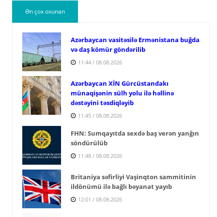
Ən çox oxunan
Azərbaycan vasitəsilə Ermənistana buğda
və daş kömür göndərilib
11:44 / 08.08.2026
Azərbaycan XİN Gürcüstandakı
münaqişənin sülh yolu ilə həllinə
dəstəyini təsdiqləyib
11:45 / 08.08.2026
FHN: Sumqayıtda sexdə baş verən yanğın
söndürülüb
11:48 / 08.08.2026
Britaniya səfirliyi Vaşinqton sammitinin
ildönümü ilə bağlı bəyanat yayıb
12:01 / 08.08.2026