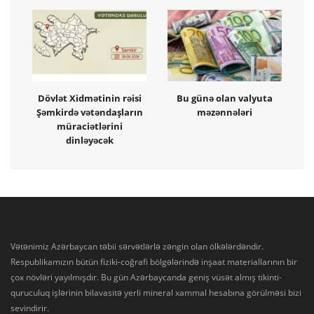
Dövlət Xidmətinin rəisi
Bu günə olan valyuta
Şəmkirdə vətəndaşların
məzənnələri
müraciətlərini
dinləyəcək
Vətənimiz Azərbaycan təbii sərvətlərlə zəngin olan ölkələrdəndir.
Respublikamızın bütün fiziki-coğrafi bölgələrində inşaat materiallarının bir
çox növləri yayılmışdır. Bu gün Azərbaycanda geniş vüsət almış tikinti-
quruculuq işlərinin bilavasitə yerli mineral xammal hesabına görülməsi bizi
sevindirir.