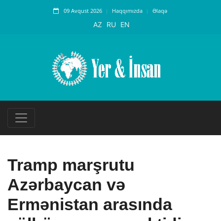
09 Avqust 2026
Haqqımızda
Əlaqə
AZ
RU
EN
Tramp marşrutu
Azərbaycan və
Ermənistan arasında