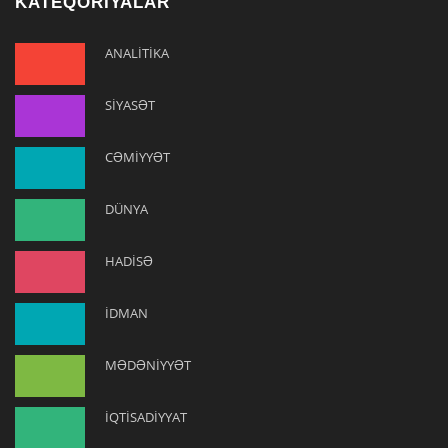
KATEQORİYALAR
ANALİTİKA
SİYASƏT
CƏMİYYƏT
DÜNYA
HADİSƏ
İDMAN
MƏDƏNİYYƏT
İQTİSADİYYAT