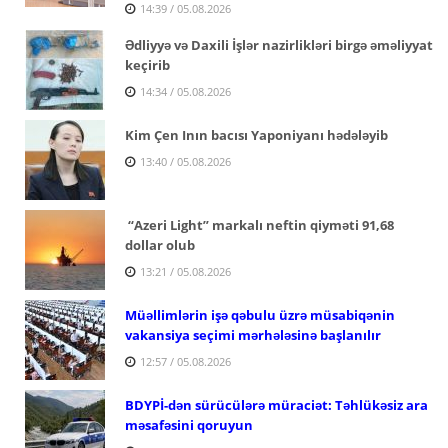
14:39 / 05.08.2026
Ədliyyə və Daxili İşlər nazirlikləri birgə əməliyyat
keçirib
14:34 / 05.08.2026
Kim Çen Inın bacısı Yaponiyanı hədələyib
13:40 / 05.08.2026
“Azeri Light” markalı neftin qiyməti 91,68
dollar olub
13:21 / 05.08.2026
Müəllimlərin işə qəbulu üzrə müsabiqənin
vakansiya seçimi mərhələsinə başlanılır
12:57 / 05.08.2026
BDYPİ-dən sürücülərə müraciət: Təhlükəsiz ara
məsafəsini qoruyun