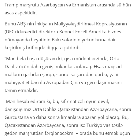
Tramp marşrutu Azərbaycan və Ermənistan arasında sülhün
əsas aspektidir.
Bunu ABŞ-nin İnkişafın Maliyyələşdirilməsi Koprasiyasının
(DFC) idarəedici direktoru Kennet Encell Amerika biznes
nümayəndə heyətinin Bakı səfərinin yekunlarına dair
keçirilmiş brifinqdə diqqətə çatdırıb.
“Mən belə başa düşürəm ki, qısa müddət ərzində, Orta
Dəhliz üçün daha geniş imkanlar açılacaq. Əsas məqsəd
malların qərbdən şərqə, sonra isə şərqdən qərbə, yəni
mahiyyət etibarı ilə Avropadan Çinə və geri daşınmasını
təmin etməkdir.
Mən hesab edirəm ki, bu, sıfır nəticəli oyun deyil,
danışdığımız Orta Dəhliz Qazaxıstandan Azərbaycana, sonra
Gürcüstana və daha sonra limanlara aparan yol olacaq. Bu,
Qazaxıstandan Azərbaycana, sonra isə Türkiyə vasitəsilə
gedən marşrutdan fərqlənəcəkmi – orada bunu etmək üçün