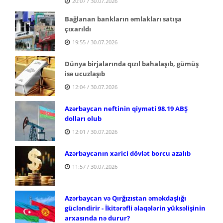
20:07 / 30.07.2026
Bağlanan bankların əmlakları satışa
çıxarıldı
19:55 / 30.07.2026
Dünya birjalarında qızıl bahalaşıb, gümüş
isə ucuzlaşıb
12:04 / 30.07.2026
Azərbaycan neftinin qiyməti 98.19 ABŞ
dolları olub
12:01 / 30.07.2026
Azərbaycanın xarici dövlət borcu azalıb
11:57 / 30.07.2026
Azərbaycan və Qırğızıstan əməkdaşlığı
gücləndirir - İkitərəfli əlaqələrin yüksəlişinin
arxasında nə durur?