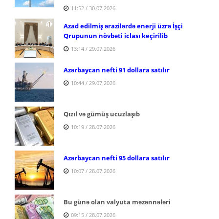
11:52 / 30.07.2026
Azad edilmiş ərazilərdə enerji üzrə İşçi
Qrupunun növbəti iclası keçirilib
13:14 / 29.07.2026
Azərbaycan nefti 91 dollara satılır
10:44 / 29.07.2026
Qızıl və gümüş ucuzlaşıb
10:19 / 28.07.2026
Azərbaycan nefti 95 dollara satılır
10:07 / 28.07.2026
Bu günə olan valyuta məzənnələri
09:15 / 28.07.2026