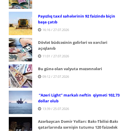
Payızlıq taxıl sahələrinin 92 faizində biçin
başa çatıb
16:16 / 27.07.2026
Dövlət büdcəsinin gəlirləri və xərcləri
açıqlanıb
11:01 / 27.07.2026
Bu günə olan valyuta məzənnələri
09:12 / 27.07.2026
“Azeri Light” markalı neftin qiyməti 102,73
dollar olub
13:39 / 25.07.2026
Azərbaycan Dəmir Yolları: Bakı-Tbilisi-Bakı
qatarlarında sərnişin tutumu 120 faizədək