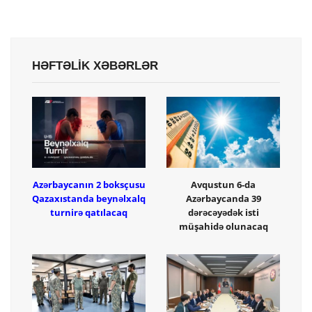
HƏFTƏLİK XƏBƏRLƏR
Azərbaycanın 2 boksçusu
Avqustun 6-da
Qazaxıstanda beynəlxalq
Azərbaycanda 39
turnirə qatılacaq
dərəcəyədək isti
müşahidə olunacaq