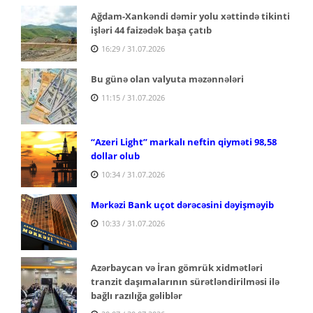
Ağdam-Xankəndi dəmir yolu xəttində tikinti
işləri 44 faizədək başa çatıb
16:29 / 31.07.2026
Bu günə olan valyuta məzənnələri
11:15 / 31.07.2026
“Azeri Light” markalı neftin qiyməti 98,58
dollar olub
10:34 / 31.07.2026
Mərkəzi Bank uçot dərəcəsini dəyişməyib
10:33 / 31.07.2026
Azərbaycan və İran gömrük xidmətləri
tranzit daşımalarının sürətləndirilməsi ilə
bağlı razılığa gəliblər