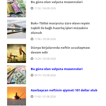
Bu günə olan valyuta məzənnələri
11:32 / 04.08.2026
Bakı–Tbilisi marşrutu üzrə əlavə reysin
təşkili ilə bağlı hazırlıq işləri müzakirə
olunub
17:06 / 03.08.2026
Dünya birjalarında neftin ucuzlaşması
davam edir
13:20 / 03.08.2026
Bu günə olan valyuta məzənnələri
09:10 / 03.08.2026
Azərbaycan neftinin qiyməti 101 dollar olub
11:42 / 01.08.2026