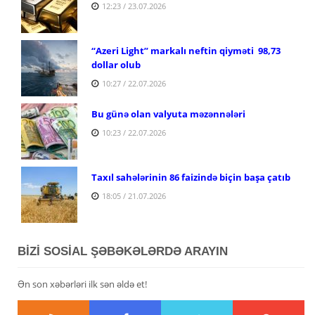
12:23 / 23.07.2026
“Azeri Light” markalı neftin qiyməti 98,73
dollar olub
10:27 / 22.07.2026
Bu günə olan valyuta məzənnələri
10:23 / 22.07.2026
Taxıl sahələrinin 86 faizində biçin başa çatıb
18:05 / 21.07.2026
BİZİ SOSİAL ŞƏBƏKƏLƏRDƏ ARAYIN
Ən son xəbərləri ilk sən əldə et!