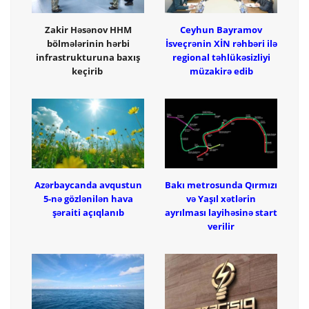
Zakir Həsənov HHM
Ceyhun Bayramov
bölmələrinin hərbi
İsveçrənin XİN rəhbəri ilə
infrastrukturuna baxış
regional təhlükəsizliyi
keçirib
müzakirə edib
Azərbaycanda avqustun
Bakı metrosunda Qırmızı
5-nə gözlənilən hava
və Yaşıl xətlərin
şəraiti açıqlanıb
ayrılması layihəsinə start
verilir