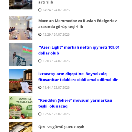
artırılıb
14:24 / 24.07.2026
Məcnun Məmmədov və Ruslan Edelgeriev
arasında görüş keçirilib
13:29 / 24.07.2026
“Azeri Light” markalı neftin qiyməti 109,01
dollar olub
12:03 / 24.07.2026
İxracatçıların diqqətinə: Beynəlxalq
fitosanitar tələblərə ciddi əməl edilməlidir
18:44 / 23.07.2026
“Kənddən Şəhərə” mövsüm yarmarkası
təşkil olunacaq
12:56 / 23.07.2026
Qızıl və gümüş ucuzlaşıb