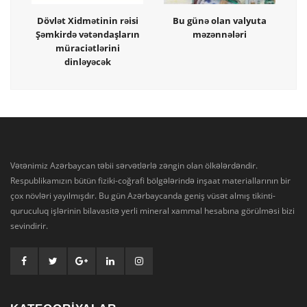
Dövlət Xidmətinin rəisi
Bu günə olan valyuta
Şəmkirdə vətəndaşların
məzənnələri
müraciətlərini
dinləyəcək
Vətənimiz Azərbaycan təbii sərvətlərlə zəngin olan ölkələrdəndir.
Respublikamızın bütün fiziki-coğrafi bölgələrində inşaat materiallarının bir
çox növləri yayılmışdır. Bu gün Azərbaycanda geniş vüsət almış tikinti-
quruculuq işlərinin bilavasitə yerli mineral xammal hesabına görülməsi bizi
sevindirir.