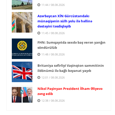
11:44 / 08.08.2026
Azərbaycan XİN Gürcüstandakı
münaqişənin sülh yolu ilə həllinə
dəstəyini təsdiqləyib
11:45 / 08.08.2026
FHN: Sumqayıtda sexdə baş verən yanğın
söndürülüb
11:48 / 08.08.2026
Britaniya səfirliyi Vaşinqton sammitinin
ildönümü ilə bağlı bəyanat yayıb
12:01 / 08.08.2026
Nikol Paşinyan Prezident İlham Əliyevə
zəng edib
12:38 / 08.08.2026