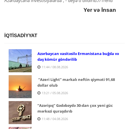
Azərbaycana investisiyalarda”, - deyə o bildirib.//Trend
Yer və İnsan
İQTİSADİYYAT
Azərbaycan vasitəsilə Ermənistana buğda və
daş kömür göndərilib
11:44 / 08.08.2026
“Azeri Light” markalı neftin qiyməti 91,68
dollar olub
13:21 / 05.08.2026
“Azərişıq” Gədəbəydə 30-dan çox yeni güc
mərkəzi quraşdırıb
11:48 / 04.08.2026