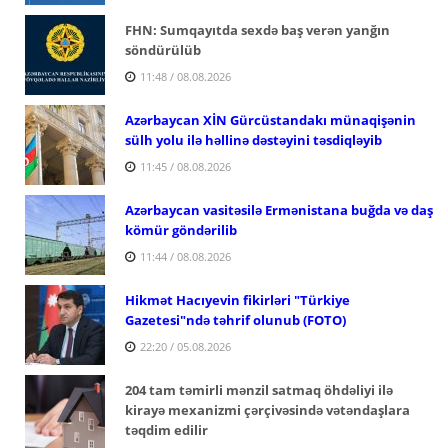
FHN: Sumqayıtda sexdə baş verən yanğın
söndürülüb
11:48 / 08.08.2026
Azərbaycan XİN Gürcüstandakı münaqişənin
sülh yolu ilə həllinə dəstəyini təsdiqləyib
11:45 / 08.08.2026
Azərbaycan vasitəsilə Ermənistana buğda və daş
kömür göndərilib
11:44 / 08.08.2026
Hikmət Hacıyevin fikirləri "Türkiye
Gazetesi"ndə təhrif olunub (FOTO)
22:20 / 05.08.2026
204 tam təmirli mənzil satmaq öhdəliyi ilə
kirayə mexanizmi çərçivəsində vətəndaşlara
təqdim edilir