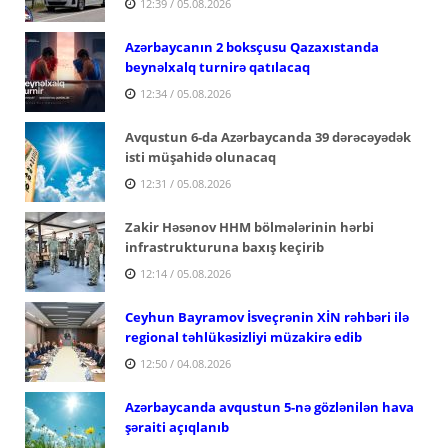
12:39 / 05.08.2026
Azərbaycanın 2 boksçusu Qazaxıstanda
beynəlxalq turnirə qatılacaq
12:34 / 05.08.2026
Avqustun 6-da Azərbaycanda 39 dərəcəyədək
isti müşahidə olunacaq
12:31 / 05.08.2026
Zakir Həsənov HHM bölmələrinin hərbi
infrastrukturuna baxış keçirib
12:14 / 05.08.2026
Ceyhun Bayramov İsveçrənin XİN rəhbəri ilə
regional təhlükəsizliyi müzakirə edib
12:50 / 04.08.2026
Azərbaycanda avqustun 5-nə gözlənilən hava
şəraiti açıqlanıb