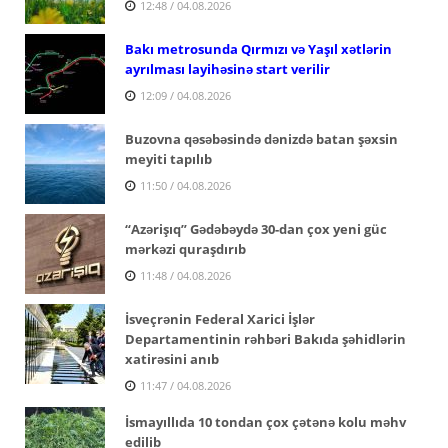
12:48 / 04.08.2026
Bakı metrosunda Qırmızı və Yaşıl xətlərin
ayrılması layihəsinə start verilir
12:09 / 04.08.2026
Buzovna qəsəbəsində dənizdə batan şəxsin
meyiti tapılıb
11:50 / 04.08.2026
“Azərişıq” Gədəbəydə 30-dan çox yeni güc
mərkəzi quraşdırıb
11:48 / 04.08.2026
İsveçrənin Federal Xarici İşlər
Departamentinin rəhbəri Bakıda şəhidlərin
xatirəsini anıb
11:47 / 04.08.2026
İsmayıllıda 10 tondan çox çətənə kolu məhv
edilib