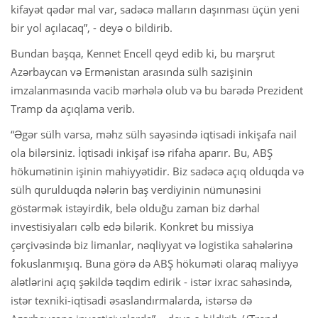
kifayət qədər mal var, sadəcə malların daşınması üçün yeni
bir yol açılacaq”, - deyə o bildirib.
Bundan başqa, Kennet Encell qeyd edib ki, bu marşrut
Azərbaycan və Ermənistan arasında sülh sazişinin
imzalanmasında vacib mərhələ olub və bu barədə Prezident
Tramp da açıqlama verib.
“Əgər sülh varsa, məhz sülh sayəsində iqtisadi inkişafa nail
ola bilərsiniz. İqtisadi inkişaf isə rifaha aparır. Bu, ABŞ
hökumətinin işinin mahiyyətidir. Biz sadəcə açıq olduqda və
sülh qurulduqda nələrin baş verdiyinin nümunəsini
göstərmək istəyirdik, belə olduğu zaman biz dərhal
investisiyaları cəlb edə bilərik. Konkret bu missiya
çərçivəsində biz limanlar, nəqliyyat və logistika sahələrinə
fokuslanmışıq. Buna görə də ABŞ hökuməti olaraq maliyyə
alətlərini açıq şəkildə təqdim edirik - istər ixrac sahəsində,
istər texniki-iqtisadi əsaslandırmalarda, istərsə də