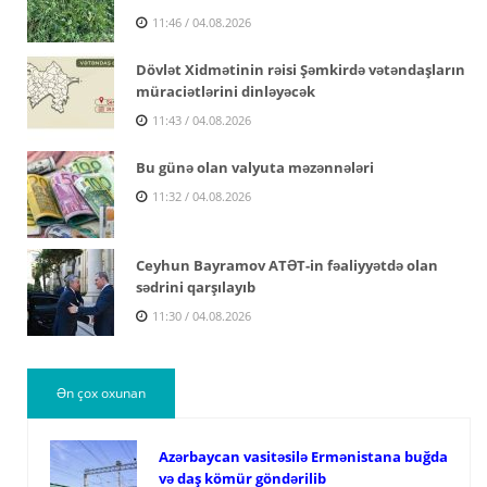
11:46 / 04.08.2026
Dövlət Xidmətinin rəisi Şəmkirdə vətəndaşların
müraciətlərini dinləyəcək
11:43 / 04.08.2026
Bu günə olan valyuta məzənnələri
11:32 / 04.08.2026
Ceyhun Bayramov ATƏT-in fəaliyyətdə olan
sədrini qarşılayıb
11:30 / 04.08.2026
Ən çox oxunan
Azərbaycan vasitəsilə Ermənistana buğda
və daş kömür göndərilib