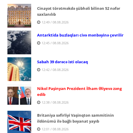
Cinayət törətməkdə şübhəli bilinən 52 nəfər
saxlanılıb
12:49 / 08.08.2026
Antarktida buzlaqları civə mənbəyinə çevrilir
12:45 / 08.08.2026
Sabah 39 dərəcə isti olacaq
12:42 / 08.08.2026
Nikol Paşinyan Prezident İlham Əliyevə zəng
edib
12:38 / 08.08.2026
Britaniya səfirliyi Vaşinqton sammitinin
ildönümü ilə bağlı bəyanat yayıb
12:01 / 08.08.2026