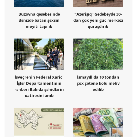
Buzovna qəsəbəsində
“Azərişıq” Gədəbəydə 30-
dənizdə batan şəxsin
dan çox yeni güc mərkəzi
meyiti tapılıb
quraşdırıb
İsveçrənin Federal Xarici
İsmayıllıda 10 tondan
İşlər Departamentinin
çox çətənə kolu məhv
rəhbəri Bakıda şəhidlərin
edilib
xatirəsini anıb