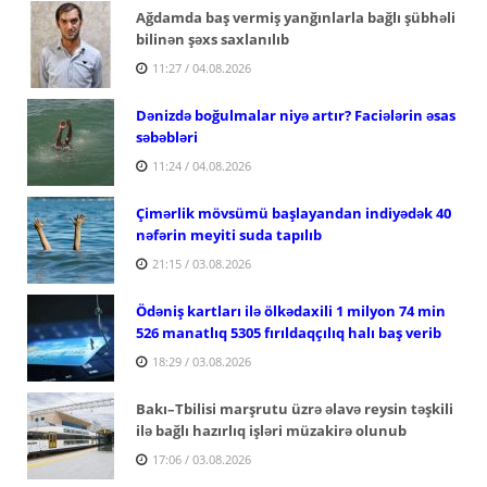
Ağdamda baş vermiş yanğınlarla bağlı şübhəli
bilinən şəxs saxlanılıb
11:27 / 04.08.2026
Dənizdə boğulmalar niyə artır? Faciələrin əsas
səbəbləri
11:24 / 04.08.2026
Çimərlik mövsümü başlayandan indiyədək 40
nəfərin meyiti suda tapılıb
21:15 / 03.08.2026
Ödəniş kartları ilə ölkədaxili 1 milyon 74 min
526 manatlıq 5305 fırıldaqçılıq halı baş verib
18:29 / 03.08.2026
Bakı–Tbilisi marşrutu üzrə əlavə reysin təşkili
ilə bağlı hazırlıq işləri müzakirə olunub
17:06 / 03.08.2026