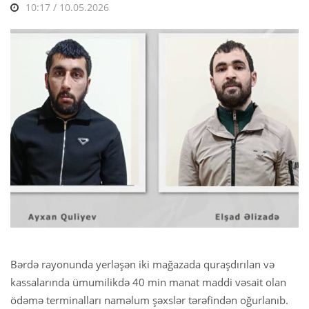
10:17 / 10.05.2026
Bərdə rayonunda yerləşən iki mağazada quraşdırılan və
kassalarında ümumilikdə 40 min manat maddi vəsait olan
ödəmə terminalları naməlum şəxslər tərəfindən oğurlanıb.