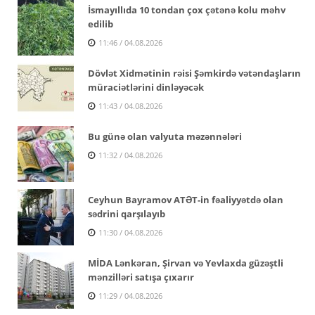
İsmayıllıda 10 tondan çox çətənə kolu məhv
edilib
11:46 / 04.08.2026
Dövlət Xidmətinin rəisi Şəmkirdə vətəndaşların
müraciətlərini dinləyəcək
11:43 / 04.08.2026
Bu günə olan valyuta məzənnələri
11:32 / 04.08.2026
Ceyhun Bayramov ATƏT-in fəaliyyətdə olan
sədrini qarşılayıb
11:30 / 04.08.2026
MİDA Lənkəran, Şirvan və Yevlaxda güzəştli
mənzilləri satışa çıxarır
11:29 / 04.08.2026