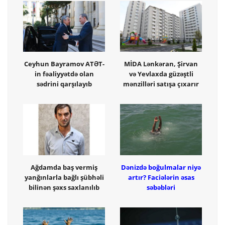
Ceyhun Bayramov ATƏT-
MİDA Lənkəran, Şirvan
in fəaliyyətdə olan
və Yevlaxda güzəştli
sədrini qarşılayıb
mənzilləri satışa çıxarır
Ağdamda baş vermiş
Dənizdə boğulmalar niyə
yanğınlarla bağlı şübhəli
artır? Faciələrin əsas
bilinən şəxs saxlanılıb
səbəbləri