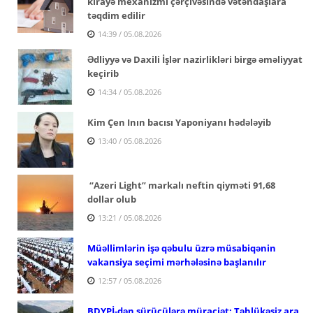
kirayə mexanizmi çərçivəsində vətəndaşlara
təqdim edilir
14:39 / 05.08.2026
Ədliyyə və Daxili İşlər nazirlikləri birgə əməliyyat
keçirib
14:34 / 05.08.2026
Kim Çen Inın bacısı Yaponiyanı hədələyib
13:40 / 05.08.2026
“Azeri Light” markalı neftin qiyməti 91,68
dollar olub
13:21 / 05.08.2026
Müəllimlərin işə qəbulu üzrə müsabiqənin
vakansiya seçimi mərhələsinə başlanılır
12:57 / 05.08.2026
BDYPİ-dən sürücülərə müraciət: Təhlükəsiz ara