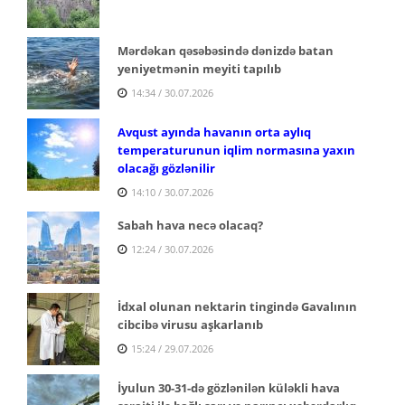
Mərdəkan qəsəbəsində dənizdə batan
yeniyetmənin meyiti tapılıb
14:34 / 30.07.2026
Avqust ayında havanın orta aylıq
temperaturunun iqlim normasına yaxın
olacağı gözlənilir
14:10 / 30.07.2026
Sabah hava necə olacaq?
12:24 / 30.07.2026
İdxal olunan nektarin tingində Gavalının
cibcibə virusu aşkarlanıb
15:24 / 29.07.2026
İyulun 30-31-də gözlənilən küləkli hava