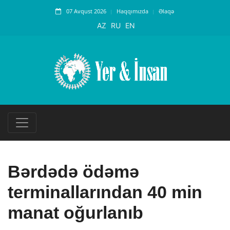
07 Avqust 2026
Haqqımızda
Əlaqə
AZ
RU
EN
Bərdədə ödəmə
terminallarından 40 min
manat oğurlanıb