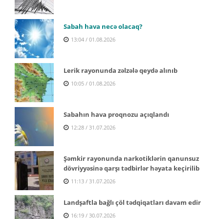
Sabah hava necə olacaq?
13:04 / 01.08.2026
Lerik rayonunda zəlzələ qeydə alınıb
10:05 / 01.08.2026
Sabahın hava proqnozu açıqlandı
12:28 / 31.07.2026
Şəmkir rayonunda narkotiklərin qanunsuz
dövriyyəsinə qarşı tədbirlər həyata keçirilib
11:13 / 31.07.2026
Landşaftla bağlı çöl tədqiqatları davam edir
16:19 / 30.07.2026