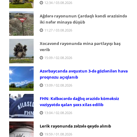
12:34 / 03.08.2026
Ağdərə rayonunun Çardaqlı kəndi ərazisində
iki nəfər minaya düşüb
11:27 / 03.08.2026
Xocavənd rayonunda mina partlayışı baş
verib
15:09 / 02.08.2026
Azərbaycanda avqustun 3-də gözlənilən hava
proqnozu açıqlanıb
13:09 / 02.08.2026
FHN: Kəlbəcərdə dağlıq ərazidə köməksiz
vəziyyətdə qalan şəxs xilas edilib
13:04 / 02.08.2026
Lerik rayonunda zəlzələ qeydə alınıb
19:59 / 01.08.2026