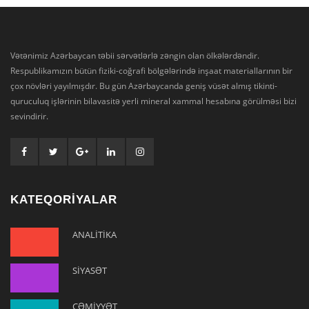
Vətənimiz Azərbaycan təbii sərvətlərlə zəngin olan ölkələrdəndir.
Respublikamızın bütün fiziki-coğrafi bölgələrində inşaat materiallarının bir
çox növləri yayılmışdır. Bu gün Azərbaycanda geniş vüsət almış tikinti-
quruculuq işlərinin bilavasitə yerli mineral xammal hesabına görülməsi bizi
sevindirir.
KATEQORİYALAR
ANALİTİKA
SİYASƏT
CƏMİYYƏT