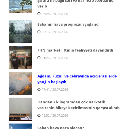
şəraiti ilə bağlı sarı və narıncı xəbərdarlıq
verib
13:28 / 29.07.2026
Sabahın hava proqnozu açıqlandı
12:16 / 29.07.2026
FHN market liftinin fəaliyyəti dayandırdı
11:26 / 29.07.2026
Ağdam, Füzuli və Cəbrayılda açıq ərazilərdə
yanğın başlayıb
17:41 / 28.07.2026
İrandan 7 kiloqramdan çox narkotik
vasitənin ölkəyə keçirilməsinin qarşısı alınıb
13:52 / 28.07.2026
Sabah hava necə olacaq?