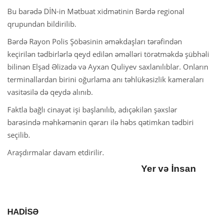
Bu barədə DİN-in Mətbuat xidmətinin Bərdə regional
qrupundan bildirilib.
Bərdə Rayon Polis Şöbəsinin əməkdaşları tərəfindən
keçirilən tədbirlərlə qeyd edilən əməlləri törətməkdə şübhəli
bilinən Elşad Əlizadə və Ayxan Quliyev saxlanılıblar. Onların
terminallardan birini oğurlama anı təhlükəsizlik kameraları
vasitəsilə də qeydə alınıb.
Faktla bağlı cinayət işi başlanılıb, adıçəkilən şəxslər
barəsində məhkəmənin qərarı ilə həbs qətimkan tədbiri
seçilib.
Araşdırmalar davam etdirilir.
Yer və İnsan
HADİSƏ