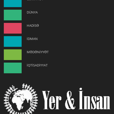
DÜNYA
HADİSƏ
İDMAN
MƏDƏNİYYƏT
İQTİSADİYYAT