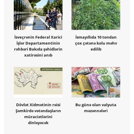
İsveçrənin Federal Xarici
İsmayıllıda 10 tondan
İşlər Departamentinin
çox çətənə kolu məhv
rəhbəri Bakıda şəhidlərin
edilib
xatirəsini anıb
Dövlət Xidmətinin rəisi
Bu günə olan valyuta
Şəmkirdə vətəndaşların
məzənnələri
müraciətlərini
dinləyəcək