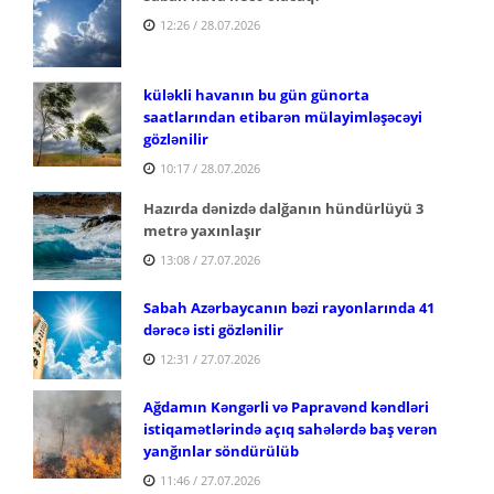
12:26 / 28.07.2026
küləkli havanın bu gün günorta
saatlarından etibarən mülayimləşəcəyi
gözlənilir
10:17 / 28.07.2026
Hazırda dənizdə dalğanın hündürlüyü 3
metrə yaxınlaşır
13:08 / 27.07.2026
Sabah Azərbaycanın bəzi rayonlarında 41
dərəcə isti gözlənilir
12:31 / 27.07.2026
Ağdamın Kəngərli və Papravənd kəndləri
istiqamətlərində açıq sahələrdə baş verən
yanğınlar söndürülüb
11:46 / 27.07.2026