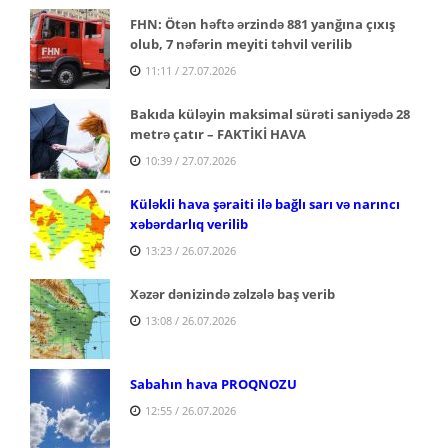
FHN: Ötən həftə ərzində 881 yanğına çıxış
olub, 7 nəfərin meyiti təhvil verilib
11:11 / 27.07.2026
Bakıda küləyin maksimal sürəti saniyədə 28
metrə çatır – FAKTİKİ HAVA
10:39 / 27.07.2026
Küləkli hava şəraiti ilə bağlı sarı və narıncı
xəbərdarlıq verilib
13:23 / 26.07.2026
Xəzər dənizində zəlzələ baş verib
13:08 / 26.07.2026
Sabahın hava PROQNOZU
12:55 / 26.07.2026