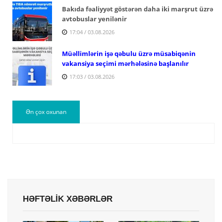
Bakıda fəaliyyət göstərən daha iki marşrut üzrə
avtobuslar yenilənir
17:04 / 03.08.2026
Müəllimlərin işə qəbulu üzrə müsabiqənin
vakansiya seçimi mərhələsinə başlanılır
17:03 / 03.08.2026
Ən çox oxunan
HƏFTƏLİK XƏBƏRLƏR