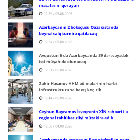
məsafəsini qoruyun
12:39 / 05.08.2026
Azərbaycanın 2 boksçusu Qazaxıstanda
beynəlxalq turnirə qatılacaq
12:34 / 05.08.2026
Avqustun 6-da Azərbaycanda 39 dərəcəyədək
isti müşahidə olunacaq
12:31 / 05.08.2026
Zakir Həsənov HHM bölmələrinin hərbi
infrastrukturuna baxış keçirib
12:14 / 05.08.2026
Ceyhun Bayramov İsveçrənin XİN rəhbəri ilə
regional təhlükəsizliyi müzakirə edib
12:50 / 04.08.2026
Azərbaycanda avqustun 5-nə gözlənilən hava