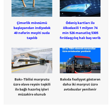
Çimərlik mövsümü
Ödəniş kartları ilə
başlayandan indiyədək
ölkədaxili 1 milyon 74
40 nəfərin meyiti suda
min 526 manatlıq 5305
tapılıb
fırıldaqçılıq halı baş verib
Bakı–Tbilisi marşrutu
Bakıda fəaliyyət göstərən
üzrə əlavə reysin təşkili
daha iki marşrut üzrə
ilə bağlı hazırlıq işləri
avtobuslar yenilənir
müzakirə olunub