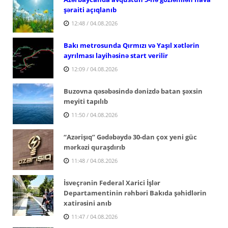
şəraiti açıqlanıb
12:48 / 04.08.2026
Bakı metrosunda Qırmızı və Yaşıl xətlərin
ayrılması layihəsinə start verilir
12:09 / 04.08.2026
Buzovna qəsəbəsində dənizdə batan şəxsin
meyiti tapılıb
11:50 / 04.08.2026
“Azərişıq” Gədəbəydə 30-dan çox yeni güc
mərkəzi quraşdırıb
11:48 / 04.08.2026
İsveçrənin Federal Xarici İşlər
Departamentinin rəhbəri Bakıda şəhidlərin
xatirəsini anıb
11:47 / 04.08.2026