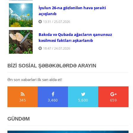
İyulun 26-na gözlənilən hava şəraiti
açıqlanıb
13:31 / 25.07.2026
Bakıda və Qubada ağacların qanunsuz
kəsilməsi faktları aşkarlanıb
18:47 / 24.07.2026
BİZİ SOSİAL ŞƏBƏKƏLƏRDƏ ARAYIN
Ən son xəbərləri ilk sən əldə et!
345
3,460
5,600
659
GÜNDƏM