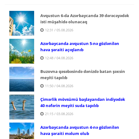
Avqustun 6-da Azərbaycanda 39 dərəcəyədək
isti müşahidə olunacaq
12:31 / 05.08.2026
Azərbaycanda avqustun 5-nə gözlənilən
hava şəraiti açıqlanıb
12:48 / 04.08.2026
Buzovna qəsəbəsində dənizdə batan şəxsin
meyiti tapılıb
11:50 / 04.08.2026
Çimərlik mövsümü başlayandan indiyədək
40 nəfərin meyiti suda tapılıb
21:15 / 03.08.2026
Azərbaycanda avqustun 4-nə gözlənilən
hava şəraiti məlum olub