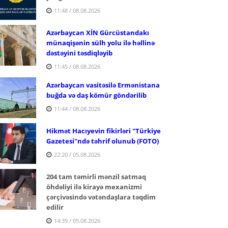
11:48 / 08.08.2026
Azərbaycan XİN Gürcüstandakı
münaqişənin sülh yolu ilə həllinə
dəstəyini təsdiqləyib
11:45 / 08.08.2026
Azərbaycan vasitəsilə Ermənistana
buğda və daş kömür göndərilib
11:44 / 08.08.2026
Hikmət Hacıyevin fikirləri "Türkiye
Gazetesi"ndə təhrif olunub (FOTO)
22:20 / 05.08.2026
204 tam təmirli mənzil satmaq
öhdəliyi ilə kirayə mexanizmi
çərçivəsində vətəndaşlara təqdim
edilir
14:39 / 05.08.2026