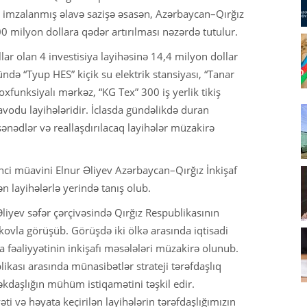
 imzalanmış əlavə sazişə əsasən, Azərbaycan–Qırğız
 milyon dollara qədər artırılması nəzərdə tutulur.
r olan 4 investisiya layihəsinə 14,4 milyon dollar
də “Tyup HES” kiçik su elektrik stansiyası, “Tanar
xfunksiyalı mərkəz, “KG Tex” 300 iş yerlik tikiş
zavodu layihələridir. İclasda gündəlikdə duran
ənədlər və reallaşdırılacaq layihələr müzakirə
rinci müavini Elnur Əliyev Azərbaycan–Qırğız İnkişaf
n layihələrlə yerində tanış olub.
Əliyev səfər çərçivəsində Qırğız Respublikasının
kovla görüşüb. Görüşdə iki ölkə arasında iqtisadi
a fəaliyyətinin inkişafı məsələləri müzakirə olunub.
ikası arasında münasibətlər strateji tərəfdaşlıq
əkdaşlığın mühüm istiqamətini təşkil edir.
i və həyata keçirilən layihələrin tərəfdaşlığımızın