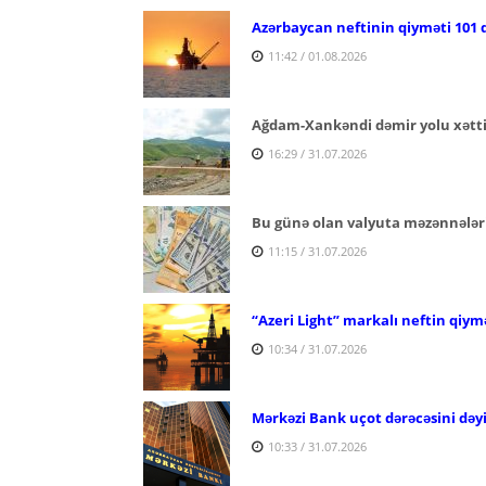
Azərbaycan neftinin qiyməti 101 d
11:42 / 01.08.2026
Ağdam-Xankəndi dəmir yolu xəttind
16:29 / 31.07.2026
Bu günə olan valyuta məzənnələr
11:15 / 31.07.2026
“Azeri Light” markalı neftin qiymə
10:34 / 31.07.2026
Mərkəzi Bank uçot dərəcəsini dəy
10:33 / 31.07.2026