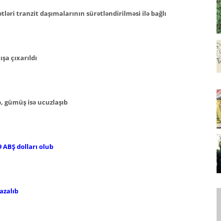
əri tranzit daşımalarının sürətləndirilməsi ilə bağlı
şa çıxarıldı
b, gümüş isə ucuzlaşıb
 ABŞ dolları olub
azalıb