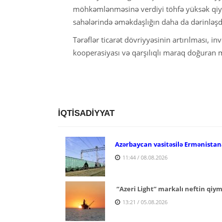
möhkəmlənməsinə verdiyi töhfə yüksək qiymə
sahələrində əməkdaşlığın daha da dərinləşdi
Tərəflər ticarət dövriyyəsinin artırılması, in
kooperasiyası və qarşılıqlı maraq doğuran mə
İQTİSADİYYAT
Azərbaycan vasitəsilə Ermənistan
11:44 / 08.08.2026
“Azeri Light” markalı neftin qiymə
13:21 / 05.08.2026