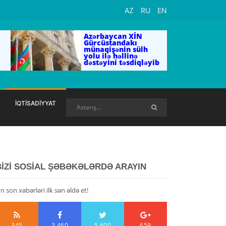
AZ
RU
EN
Azərbaycan XİN
Gürcüstandakı
münaqişənin sülh
yolu ilə həllinə
dəstəyini təsdiqləyib
İQTİSADİYYAT
BİZİ SOSİAL ŞƏBƏKƏLƏRDƏ ARAYIN
n son xəbərləri ilk sən əldə et!
345
3,460
5,600
659