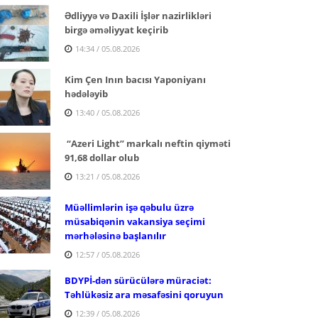
Ədliyyə və Daxili İşlər nazirlikləri
birgə əməliyyat keçirib
14:34 / 05.08.2026
Kim Çen Inın bacısı Yaponiyanı
hədələyib
13:40 / 05.08.2026
“Azeri Light” markalı neftin qiyməti
91,68 dollar olub
13:21 / 05.08.2026
Müəllimlərin işə qəbulu üzrə
müsabiqənin vakansiya seçimi
mərhələsinə başlanılır
12:57 / 05.08.2026
BDYPİ-dən sürücülərə müraciət:
Təhlükəsiz ara məsafəsini qoruyun
12:39 / 05.08.2026