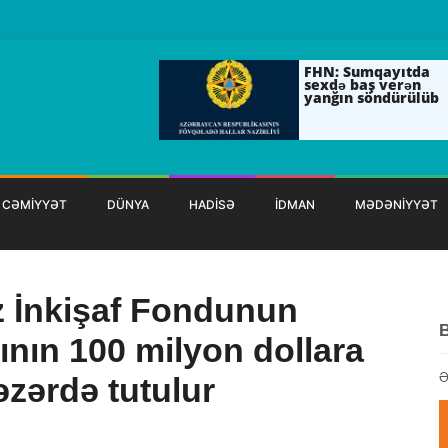
FHN: Sumqayıtda
sexdə baş verən
yanğın söndürülüb
CƏMİYYƏT
DÜNYA
HADİSƏ
İDMAN
MƏDƏNİYYƏT
 İnkişaf Fondunun
nın 100 milyon dollara
Ə
əzərdə tutulur