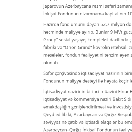
Japarovun Azərbaycana rəsmi səfəri zamanı
İnkişaf Fondunun nizamnamə kapitalının 100
Hazırda fond ümumi dəyəri 52,7 milyon dolla
həcmində maliyyə ayırıb. Bunlar 9 MVt gücün
Group” sosial yaşayış kompleksi daxilində ço
fabriki və “Orion Grand” kovrolin istehsalı 
məsələlər, fondun fəaliyyətini tənzimləyən s
olunub.
Səfər çərçivəsində iqtisadiyyat nazirinin bi
Fondunun maliyyə dəstəyi ilə həyata keçirilə
İqtisadiyyat nazirinin birinci müavini Elnur 
iqtisadiyyat və kommersiya naziri Bakıt Sıdı
əməkdaşlığın genişləndirilməsi və investisiy
Qeyd edilib ki, Azərbaycan və Qırğız Respubl
səviyyəsinə çatıb və iqtisadi əlaqələr bu əm
Azərbaycan–Qırğız İnkişaf Fondunun fəaliyyət