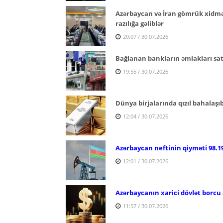
Azərbaycan və İran gömrük xidmətl
razılığa gəliblər
20:07 / 30.07.2026
Bağlanan bankların əmlakları satı
19:55 / 30.07.2026
Dünya birjalarında qızıl bahalaşı
12:04 / 30.07.2026
Azərbaycan neftinin qiyməti 98.19
12:01 / 30.07.2026
Azərbaycanın xarici dövlət borcu 
11:57 / 30.07.2026