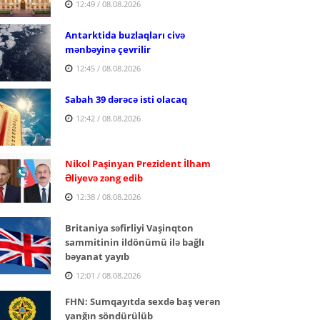
12:49 / 08.08.2026
Antarktida buzlaqları civə
mənbəyinə çevrilir
12:45 / 08.08.2026
Sabah 39 dərəcə isti olacaq
12:42 / 08.08.2026
Nikol Paşinyan Prezident İlham
Əliyevə zəng edib
12:38 / 08.08.2026
Britaniya səfirliyi Vaşinqton
sammitinin ildönümü ilə bağlı
bəyanat yayıb
12:01 / 08.08.2026
FHN: Sumqayıtda sexdə baş verən
yanğın söndürülüb