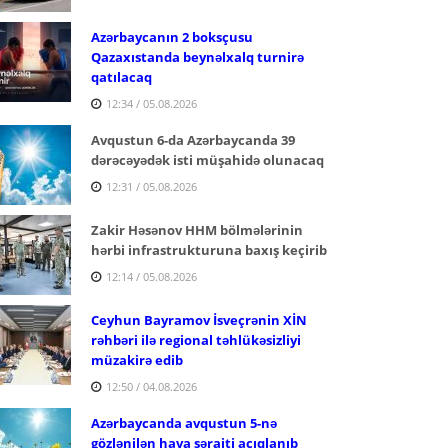
Azərbaycanın 2 boksçusu
Qazaxıstanda beynəlxalq turnirə
qatılacaq
12:34 / 05.08.2026
Avqustun 6-da Azərbaycanda 39
dərəcəyədək isti müşahidə olunacaq
12:31 / 05.08.2026
Zakir Həsənov HHM bölmələrinin
hərbi infrastrukturuna baxış keçirib
12:14 / 05.08.2026
Ceyhun Bayramov İsveçrənin XİN
rəhbəri ilə regional təhlükəsizliyi
müzakirə edib
12:50 / 04.08.2026
Azərbaycanda avqustun 5-nə
gözlənilən hava şəraiti açıqlanıb