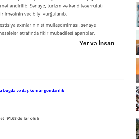
tləndirilib. Sənaye, turizm və kənd təsərrüfatı
rilməsinin vacibliyi vurğulanıb.
vestisiya axınlarının stimullaşdırılması, sənaye
sələlər ətrafında fikir mübadiləsi aparıblar.
Yer və İnsan
a buğda və daş kömür göndərilib
ti 91,68 dollar olub