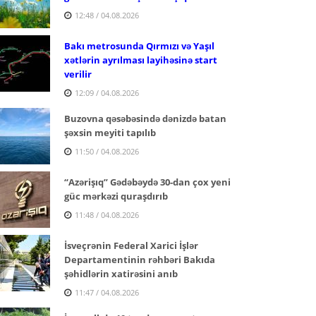
12:48 / 04.08.2026
Bakı metrosunda Qırmızı və Yaşıl
xətlərin ayrılması layihəsinə start
verilir
12:09 / 04.08.2026
Buzovna qəsəbəsində dənizdə batan
şəxsin meyiti tapılıb
11:50 / 04.08.2026
“Azərişıq” Gədəbəydə 30-dan çox yeni
güc mərkəzi quraşdırıb
11:48 / 04.08.2026
İsveçrənin Federal Xarici İşlər
Departamentinin rəhbəri Bakıda
şəhidlərin xatirəsini anıb
11:47 / 04.08.2026