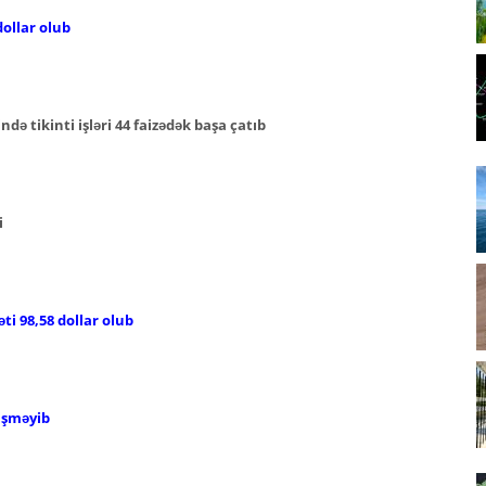
ollar olub
ə tikinti işləri 44 faizədək başa çatıb
i
ti 98,58 dollar olub
işməyib