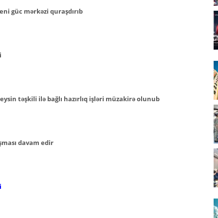
eni güc mərkəzi quraşdırıb
i
ysin təşkili ilə bağlı hazırlıq işləri müzakirə olunub
aşması davam edir
i