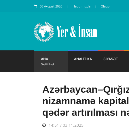
08 Avqust 2026
Haqqımızda
Əlaqə
ANA
ANALİTİKA
SİYASƏT
SƏHİFƏ
Azərbaycan–Qırğız
nizamnamə kapitalı
qədər artırılması n
14:51 / 03.11.2025