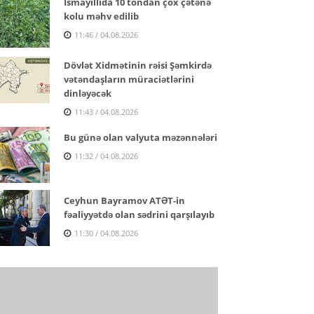
İsmayıllıda 10 tondan çox çətənə
kolu məhv edilib
11:46 / 04.08.2026
Dövlət Xidmətinin rəisi Şəmkirdə
vətəndaşların müraciətlərini
dinləyəcək
11:43 / 04.08.2026
Bu günə olan valyuta məzənnələri
11:32 / 04.08.2026
Ceyhun Bayramov ATƏT-in
fəaliyyətdə olan sədrini qarşılayıb
11:30 / 04.08.2026