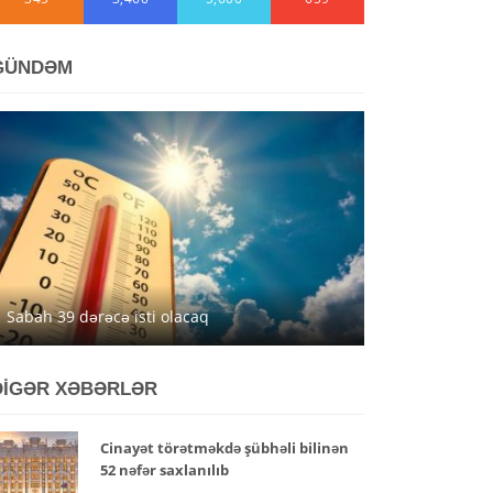
GÜNDƏM
Sabah 39 dərəcə isti olacaq
DİGƏR XƏBƏRLƏR
Cinayət törətməkdə şübhəli bilinən
52 nəfər saxlanılıb