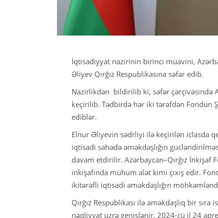
İqtisadiyyat nazirinin birinci müavini, Azər
Əliyev Qırğız Respublikasına səfər edib.
Nazirlikdən bildirilib ki, səfər çərçivəsində
keçirilib. Tədbirdə hər iki tərəfdən Fondun 
ediblər.
Elnur Əliyevin sədrliyi ilə keçirilən iclasda q
iqtisadi sahədə əməkdaşlığın gücləndirilməsi
davam etdirilir. Azərbaycan–Qırğız İnkişaf F
inkişafında mühüm alət kimi çıxış edir. Fond
ikitərəfli iqtisadi əməkdaşlığın möhkəmlə
Qırğız Respublikası ilə əməkdaşlıq bir sıra is
nəqliyyat üzrə genişlənir. 2024-cü il 24 apre