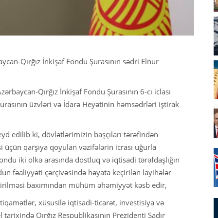
baycan-Qırğız İnkişaf Fondu Şurasının sədri Elnur
 Azərbaycan-Qırğız İnkişaf Fondu Şurasının 6-cı iclası
Şurasının üzvləri və İdarə Heyətinin həmsədrləri iştirak
eyd edilib ki, dövlətlərimizin başçıları tərəfindən
 üçün qarşıya qoyulan vəzifələrin icrası uğurla
ondu iki ölkə arasında dostluq və iqtisadi tərəfdaşlığın
un fəaliyyəti çərçivəsində həyata keçirilən layihələr
ndirilməsi baxımından mühüm əhəmiyyət kəsb edir,
tiqamətlər, xüsusilə iqtisadi-ticarət, investisiya və
l tarixində Qırğız Respublikasının Prezidenti Sadır