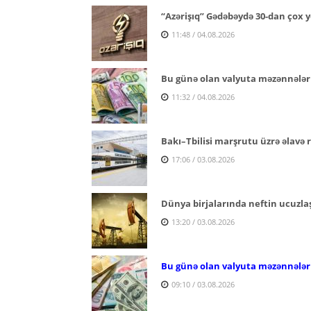
“Azərişıq” Gədəbəydə 30-dan çox y
11:48 / 04.08.2026
Bu günə olan valyuta məzənnələr
11:32 / 04.08.2026
Bakı–Tbilisi marşrutu üzrə əlavə re
17:06 / 03.08.2026
Dünya birjalarında neftin ucuzl
13:20 / 03.08.2026
Bu günə olan valyuta məzənnələr
09:10 / 03.08.2026