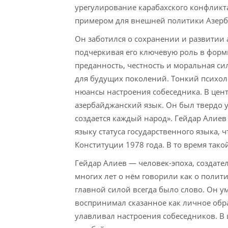
урегулирование карабахского конфликта
примером для внешней политики Азерб
Он заботился о сохранении и развитии 
подчеркивая его ключевую роль в форм
преданность, честность и моральная с
для будущих поколений. Тонкий психол
нюансы настроения собеседника. В цен
азербайджанский язык. Он был твердо 
создается каждый народ». Гейдар Алие
языку статуса государственного языка, 
Конституции 1978 года. В то время тако
Гейдар Алиев — человек-эпоха, создат
многих лет о нём говорили как о полит
главной силой всегда было слово. Он у
воспринимал сказанное как личное обр
улавливал настроения собеседников. В 