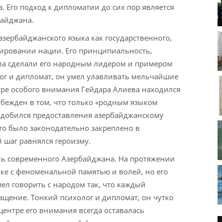
. Его подход к дипломатии до сих пор является
айджана.
азербайджанского языка как государственного,
ировании нации. Его принципиальность,
ила сделали его народным лидером и примером
ог и дипломат, он умел улавливать мельчайшие
тре особого внимания Гейдара Алиева находился
убежден в том, что только «родным языком
в добился предоставления азербайджанскому
что было законодательно закреплено в
й шаг равнялся героизму.
ель современного Азербайджана. На протяжении
ике с феноменальной памятью и волей, но его
мел говорить с народом так, что каждый
ащение. Тонкий психолог и дипломат, он чутко
центре его внимания всегда оставалась