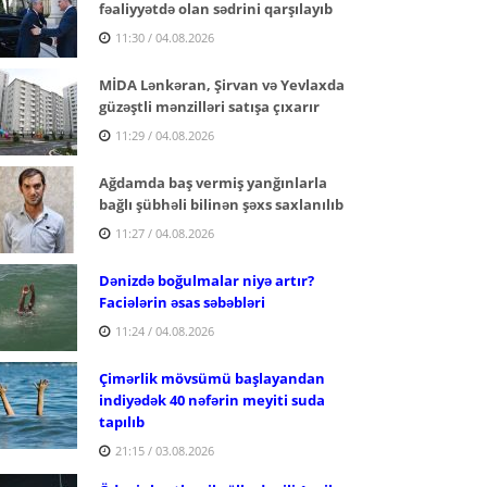
fəaliyyətdə olan sədrini qarşılayıb
11:30 / 04.08.2026
MİDA Lənkəran, Şirvan və Yevlaxda
güzəştli mənzilləri satışa çıxarır
11:29 / 04.08.2026
Ağdamda baş vermiş yanğınlarla
bağlı şübhəli bilinən şəxs saxlanılıb
11:27 / 04.08.2026
Dənizdə boğulmalar niyə artır?
Faciələrin əsas səbəbləri
11:24 / 04.08.2026
Çimərlik mövsümü başlayandan
indiyədək 40 nəfərin meyiti suda
tapılıb
21:15 / 03.08.2026