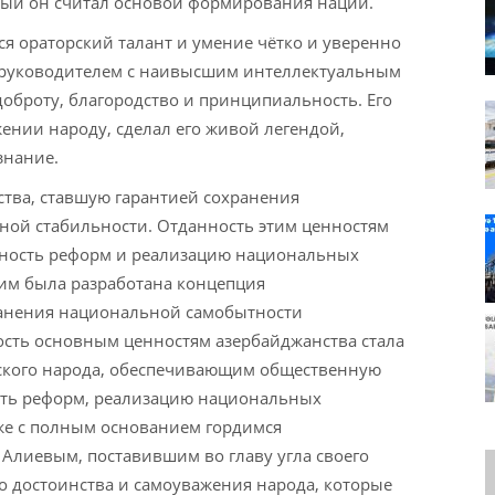
орый он считал основой формирования нации.
я ораторский талант и умение чётко и уверенно
л руководителем с наивысшим интеллектуальным
оброту, благородство и принципиальность. Его
нии народу, сделал его живой легендой,
знание.
тва, ставшую гарантией сохранения
ной стабильности. Отданность этим ценностям
шность реформ и реализацию национальных
им была разработана концепция
ранения национальной самобытности
сть основным ценностям азербайджанства стала
кого народа, обеспечивающим общественную
сть реформ, реализацию национальных
же с полным основанием гордимся
лиевым, поставившим во главу угла своего
го достоинства и самоуважения народа, которые