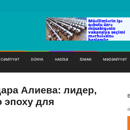
Müəllimlərin işə
qəbulu üzrə
müsabiqənin
vakansiya seçimi
mərhələsinə
başlanılır
CƏMİYYƏT
DÜNYA
HADİSƏ
İDMAN
MƏDƏNİYYƏT
ара Алиева: лидер,
 эпоху для
Ə