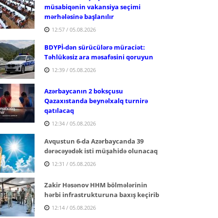
müsabiqənin vakansiya seçimi
mərhələsinə başlanılır
12:57 / 05.08.2026
BDYPİ-dən sürücülərə müraciət:
Təhlükəsiz ara məsafəsini qoruyun
12:39 / 05.08.2026
Azərbaycanın 2 boksçusu
Qazaxıstanda beynəlxalq turnirə
qatılacaq
12:34 / 05.08.2026
Avqustun 6-da Azərbaycanda 39
dərəcəyədək isti müşahidə olunacaq
12:31 / 05.08.2026
Zakir Həsənov HHM bölmələrinin
hərbi infrastrukturuna baxış keçirib
12:14 / 05.08.2026