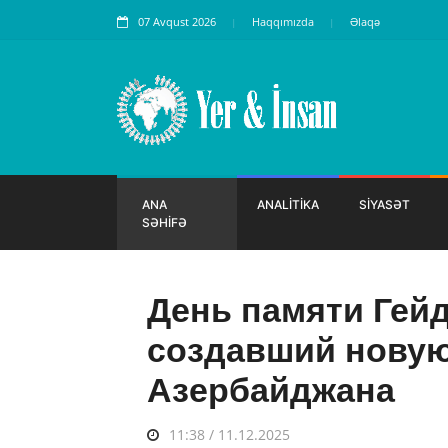
07 Avqust 2026
Haqqımızda
Əlaqə
ANA
ANALİTİKA
SİYASƏT
SƏHİFƏ
День памяти Гейд
создавший новую
Азербайджана
11:38 / 11.12.2025