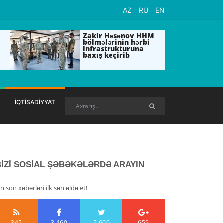
AZ
RU
EN
Zakir Həsənov HHM
bölmələrinin hərbi
infrastrukturuna
baxış keçirib
İQTİSADİYYAT
BİZİ SOSİAL ŞƏBƏKƏLƏRDƏ ARAYIN
n son xəbərləri ilk sən əldə et!
345
3,460
5,600
659