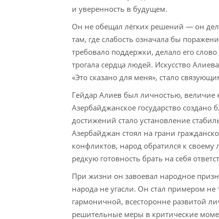
и уверенность в будущем.
Он не обещал лёгких решений — он дел
там, где слабость означала бы поражени
требовало поддержки, делало его слово
трогала сердца людей. Искусство Алиев
«Это сказано для меня», стало связующ
Гейдар Алиев был личностью, величие 
Азербайджанское государство создано б
достижений стало установление стабильн
Азербайджан стоял на грани гражданск
конфликтов, народ обратился к своему 
редкую готовность брать на себя ответ
При жизни он завоевал народное призна
народа не угасли. Он стал примером не
гармоничной, всесторонне развитой ли
решительные меры в критические мом