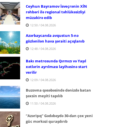
Ceyhun Bayramov İsveçrənin XİN
rəhbəri ilə regional təhlükəsizliyi
müzakirə edib
12:50 / 04.08.2026
Azərbaycanda avqustun 5-nə
gözlənilən hava şəraiti açıqlanıb
12:48 / 04.08.2026
Bakı metrosunda Qırmızı və Yaşıl
xətlərin ayrılması layihəsinə start
verilir
12:09 / 04.08.2026
Buzovna qəsəbəsində dənizdə batan
şəxsin meyiti tapılıb
11:50 / 04.08.2026
“Azərişıq” Gədəbəydə 30-dan çox yeni
güc mərkəzi quraşdırıb