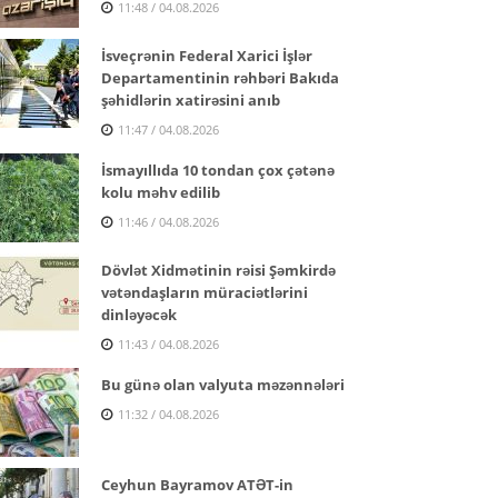
11:48 / 04.08.2026
İsveçrənin Federal Xarici İşlər
Departamentinin rəhbəri Bakıda
şəhidlərin xatirəsini anıb
11:47 / 04.08.2026
İsmayıllıda 10 tondan çox çətənə
kolu məhv edilib
11:46 / 04.08.2026
Dövlət Xidmətinin rəisi Şəmkirdə
vətəndaşların müraciətlərini
dinləyəcək
11:43 / 04.08.2026
Bu günə olan valyuta məzənnələri
11:32 / 04.08.2026
Ceyhun Bayramov ATƏT-in