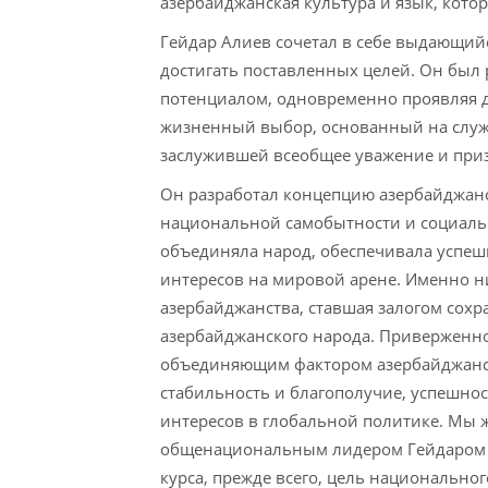
азербайджанская культура и язык, кот
Гейдар Алиев сочетал в себе выдающийс
достигать поставленных целей. Он бы
потенциалом, одновременно проявляя д
жизненный выбор, основанный на служе
заслужившей всеобщее уважение и при
Он разработал концепцию азербайджанс
национальной самобытности и социаль
объединяла народ, обеспечивала успе
интересов на мировой арене. Именно н
азербайджанства, ставшая залогом сох
азербайджанского народа. Приверженно
объединяющим фактором азербайджанс
стабильность и благополучие, успешно
интересов в глобальной политике. Мы 
общенациональным лидером Гейдаром А
курса, прежде всего, цель национально