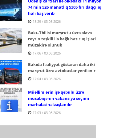
Ödəniş kartları ilə ölkədaxili 1 milyon
74 min 526 manatlıq 5305 fırıldaqçılıq
halı baş verib
18:29 / 03.08.2026
Bakı–Tbilisi marşrutu üzrə əlavə
reysin təşkili ilə bağlı hazırlıq işləri
müzakirə olunub
17:06 / 03.08.2026
Bakıda fəaliyyət göstərən daha iki
marşrut üzrə avtobuslar yenilənir
17:04 / 03.08.2026
Müəllimlərin işə qəbulu üzrə
müsabiqənin vakansiya seçimi
mərhələsinə başlanılır
17:03 / 03.08.2026