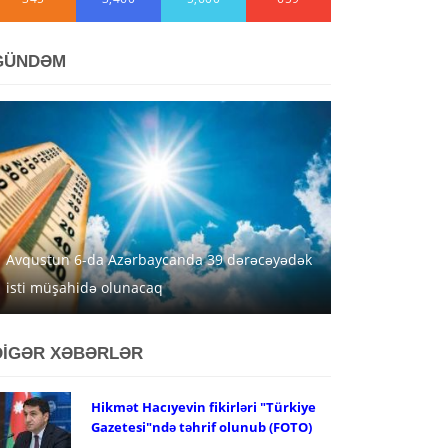
GÜNDƏM
Avqustun 6-da Azərbaycanda 39 dərəcəyədək
isti müşahidə olunacaq
DİGƏR XƏBƏRLƏR
Hikmət Hacıyevin fikirləri "Türkiye
Gazetesi"ndə təhrif olunub (FOTO)