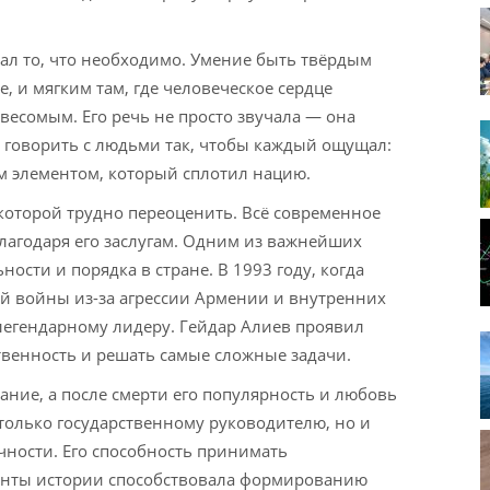
ал то, что необходимо. Умение быть твёрдым
е, и мягким там, где человеческое сердце
 весомым. Его речь не просто звучала — она
а говорить с людьми так, чтобы каждый ощущал:
им элементом, который сплотил нацию.
которой трудно переоценить. Всё современное
лагодаря его заслугам. Одним из важнейших
ости и порядка в стране. В 1993 году, когда
ой войны из-за агрессии Армении и внутренних
легендарному лидеру. Гейдар Алиев проявил
ственность и решать самые сложные задачи.
ние, а после смерти его популярность и любовь
 только государственному руководителю, но и
чности. Его способность принимать
енты истории способствовала формированию