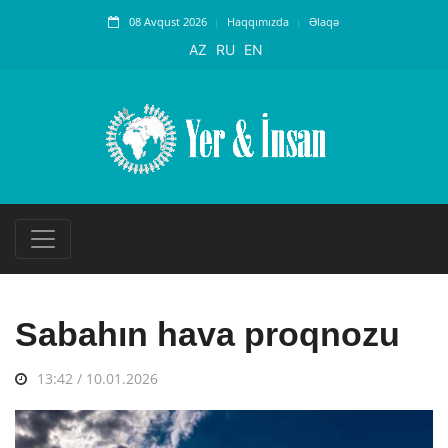
08 Avqust 2026
Haqqımızda
Əlaqə
AZ
RU
EN
Sabahın hava proqnozu
13:42 / 10.01.2026