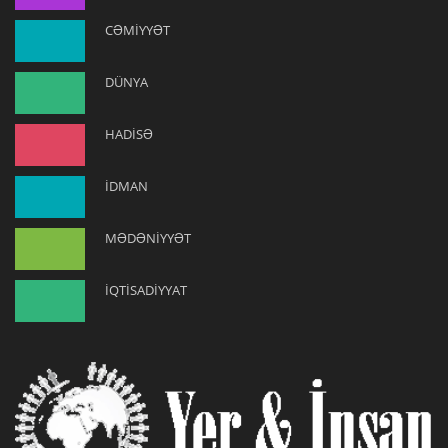
CƏMİYYƏT
DÜNYA
HADİSƏ
İDMAN
MƏDƏNİYYƏT
İQTİSADİYYAT