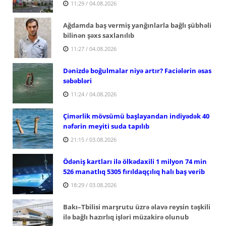
11:29 / 04.08.2026
Ağdamda baş vermiş yanğınlarla bağlı şübhəli
bilinən şəxs saxlanılıb
11:27 / 04.08.2026
Dənizdə boğulmalar niyə artır? Faciələrin əsas
səbəbləri
11:24 / 04.08.2026
Çimərlik mövsümü başlayandan indiyədək 40
nəfərin meyiti suda tapılıb
21:15 / 03.08.2026
Ödəniş kartları ilə ölkədaxili 1 milyon 74 min
526 manatlıq 5305 fırıldaqçılıq halı baş verib
18:29 / 03.08.2026
Bakı–Tbilisi marşrutu üzrə əlavə reysin təşkili
ilə bağlı hazırlıq işləri müzakirə olunub