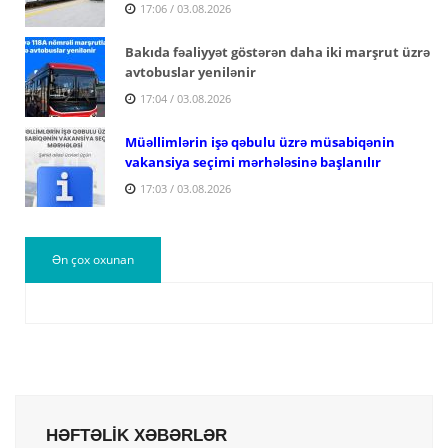
17:06 / 03.08.2026
Bakıda fəaliyyət göstərən daha iki marşrut üzrə
avtobuslar yenilənir
17:04 / 03.08.2026
Müəllimlərin işə qəbulu üzrə müsabiqənin
vakansiya seçimi mərhələsinə başlanılır
17:03 / 03.08.2026
Ən çox oxunan
HƏFTƏLİK XƏBƏRLƏR