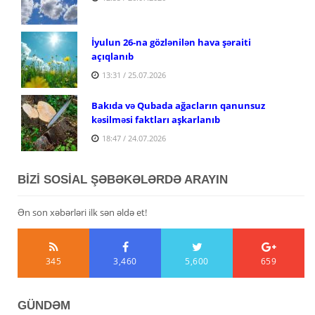
İyulun 26-na gözlənilən hava şəraiti
açıqlanıb
13:31 / 25.07.2026
Bakıda və Qubada ağacların qanunsuz
kəsilməsi faktları aşkarlanıb
18:47 / 24.07.2026
BİZİ SOSİAL ŞƏBƏKƏLƏRDƏ ARAYIN
Ən son xəbərləri ilk sən əldə et!
345
3,460
5,600
659
GÜNDƏM