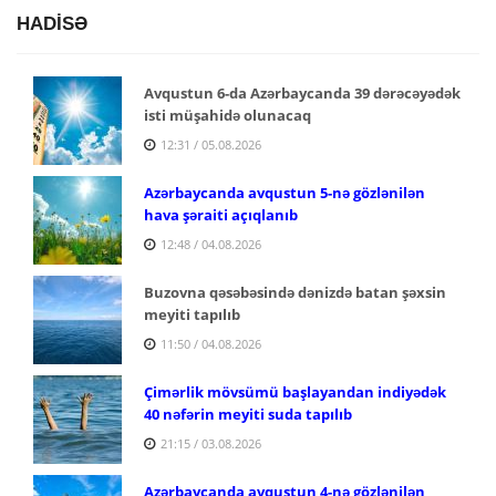
HADİSƏ
Avqustun 6-da Azərbaycanda 39 dərəcəyədək
isti müşahidə olunacaq
12:31 / 05.08.2026
Azərbaycanda avqustun 5-nə gözlənilən
hava şəraiti açıqlanıb
12:48 / 04.08.2026
Buzovna qəsəbəsində dənizdə batan şəxsin
meyiti tapılıb
11:50 / 04.08.2026
Çimərlik mövsümü başlayandan indiyədək
40 nəfərin meyiti suda tapılıb
21:15 / 03.08.2026
Azərbaycanda avqustun 4-nə gözlənilən