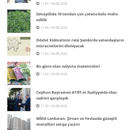
11:47 / 04.08.2026
İsmayıllıda 10 tondan çox çətənə kolu məhv
edilib
11:46 / 04.08.2026
Dövlət Xidmətinin rəisi Şəmkirdə vətəndaşların
müraciətlərini dinləyəcək
11:43 / 04.08.2026
Bu günə olan valyuta məzənnələri
11:32 / 04.08.2026
Ceyhun Bayramov ATƏT-in fəaliyyətdə olan
sədrini qarşılayıb
11:30 / 04.08.2026
MİDA Lənkəran, Şirvan və Yevlaxda güzəştli
mənzilləri satışa çıxarır