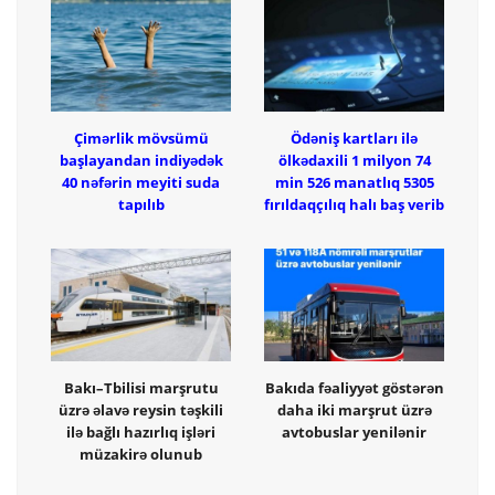
Çimərlik mövsümü
Ödəniş kartları ilə
başlayandan indiyədək
ölkədaxili 1 milyon 74
40 nəfərin meyiti suda
min 526 manatlıq 5305
tapılıb
fırıldaqçılıq halı baş verib
Bakı–Tbilisi marşrutu
Bakıda fəaliyyət göstərən
üzrə əlavə reysin təşkili
daha iki marşrut üzrə
ilə bağlı hazırlıq işləri
avtobuslar yenilənir
müzakirə olunub