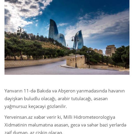
Yanvarın 11-də Bakıda və Abşeron yarımadasında havanın
dəyişkən buludlu olacağı, arabir tutulacağı, əsasən
yağmursuz keçəcəyi gözlənilir.
Yerveinsan.az xəbər verir ki, Milli Hidrometeorologiya
Xidmətinin məlumatına əsasən, gecə və səhər bəzi yerlərdə
zəif duman, az çiskin olacaq.