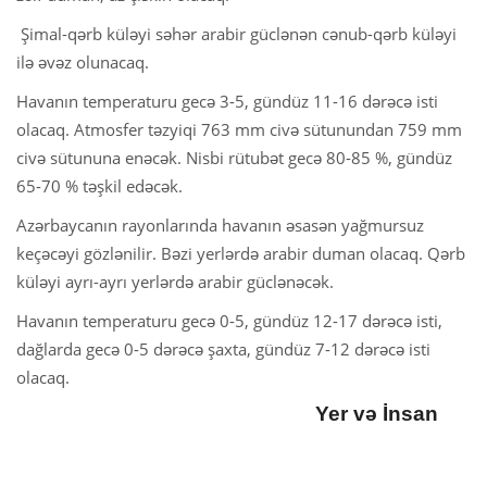
Şimal-qərb küləyi səhər arabir güclənən cənub-qərb küləyi
ilə əvəz olunacaq.
Havanın temperaturu gecə 3-5, gündüz 11-16 dərəcə isti
olacaq. Atmosfer təzyiqi 763 mm civə sütunundan 759 mm
civə sütununa enəcək. Nisbi rütubət gecə 80-85 %, gündüz
65-70 % təşkil edəcək.
Azərbaycanın rayonlarında havanın əsasən yağmursuz
keçəcəyi gözlənilir. Bəzi yerlərdə arabir duman olacaq. Qərb
küləyi ayrı-ayrı yerlərdə arabir güclənəcək.
Havanın temperaturu gecə 0-5, gündüz 12-17 dərəcə isti,
dağlarda gecə 0-5 dərəcə şaxta, gündüz 7-12 dərəcə isti
olacaq.
Yer və İnsan