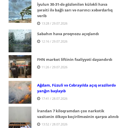
İyulun 30-31-də gözlənilən küləkli hava
şəraiti ilə bağlı sarı və narıncı xəbərdarlıq
verib
13:28 / 29.07.2026
Sabahın hava proqnozu açıqlandı
12:16 / 29.07.2026
FHN market liftinin fəaliyyəti dayandırdı
11:26 / 29.07.2026
Ağdam, Füzuli və Cəbrayılda açıq ərazilərdə
yanğın başlayıb
17:41 / 28.07.2026
İrandan 7 kiloqramdan çox narkotik
vasitənin ölkəyə keçirilməsinin qarşısı alınıb
13:52 / 28.07.2026