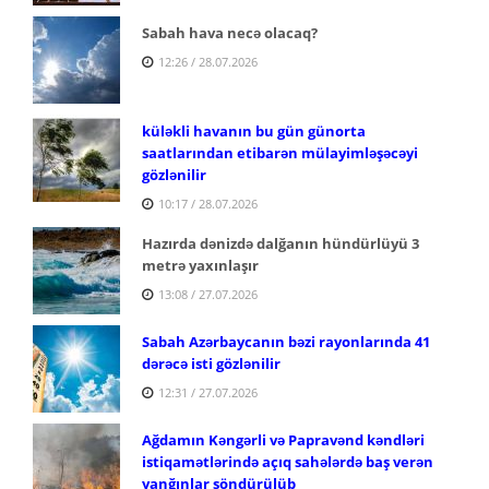
Sabah hava necə olacaq?
12:26 / 28.07.2026
küləkli havanın bu gün günorta
saatlarından etibarən mülayimləşəcəyi
gözlənilir
10:17 / 28.07.2026
Hazırda dənizdə dalğanın hündürlüyü 3
metrə yaxınlaşır
13:08 / 27.07.2026
Sabah Azərbaycanın bəzi rayonlarında 41
dərəcə isti gözlənilir
12:31 / 27.07.2026
Ağdamın Kəngərli və Papravənd kəndləri
istiqamətlərində açıq sahələrdə baş verən
yanğınlar söndürülüb