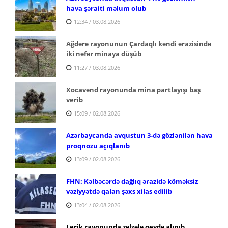
hava şəraiti məlum olub
12:34 / 03.08.2026
Ağdərə rayonunun Çardaqlı kəndi ərazisində
iki nəfər minaya düşüb
11:27 / 03.08.2026
Xocavənd rayonunda mina partlayışı baş
verib
15:09 / 02.08.2026
Azərbaycanda avqustun 3-də gözlənilən hava
proqnozu açıqlanıb
13:09 / 02.08.2026
FHN: Kəlbəcərdə dağlıq ərazidə köməksiz
vəziyyətdə qalan şəxs xilas edilib
13:04 / 02.08.2026
Lerik rayonunda zəlzələ qeydə alınıb