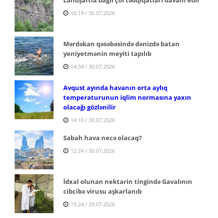
16:19 / 30.07.2026
Mərdəkan qəsəbəsində dənizdə batan
yeniyetmənin meyiti tapılıb
14:34 / 30.07.2026
Avqust ayında havanın orta aylıq
temperaturunun iqlim normasına yaxın
olacağı gözlənilir
14:10 / 30.07.2026
Sabah hava necə olacaq?
12:24 / 30.07.2026
İdxal olunan nektarin tingində Gavalının
cibcibə virusu aşkarlanıb
15:24 / 29.07.2026