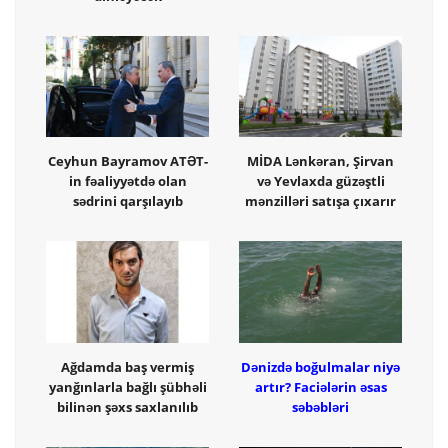
Ceyhun Bayramov ATƏT-
MİDA Lənkəran, Şirvan
in fəaliyyətdə olan
və Yevlaxda güzəştli
sədrini qarşılayıb
mənzilləri satışa çıxarır
Ağdamda baş vermiş
Dənizdə boğulmalar niyə
yanğınlarla bağlı şübhəli
artır? Faciələrin əsas
bilinən şəxs saxlanılıb
səbəbləri