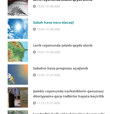
19:59 / 01.08.2026
Sabah hava necə olacaq?
13:04 / 01.08.2026
Lerik rayonunda zəlzələ qeydə alınıb
10:05 / 01.08.2026
Sabahın hava proqnozu açıqlandı
12:28 / 31.07.2026
Şəmkir rayonunda narkotiklərin qanunsuz
dövriyyəsinə qarşı tədbirlər həyata keçirilib
11:13 / 31.07.2026
Landşaftla bağlı çöl tədqiqatları davam edir