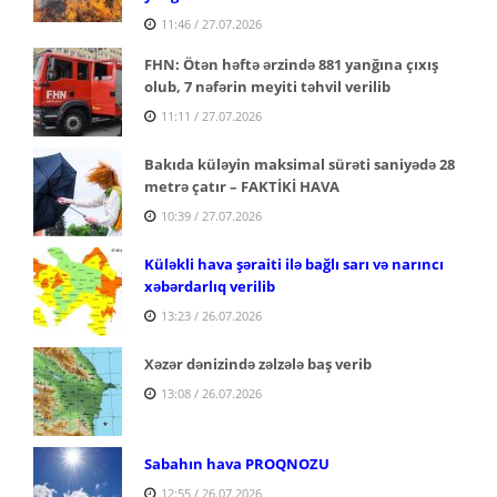
11:46 / 27.07.2026
FHN: Ötən həftə ərzində 881 yanğına çıxış
olub, 7 nəfərin meyiti təhvil verilib
11:11 / 27.07.2026
Bakıda küləyin maksimal sürəti saniyədə 28
metrə çatır – FAKTİKİ HAVA
10:39 / 27.07.2026
Küləkli hava şəraiti ilə bağlı sarı və narıncı
xəbərdarlıq verilib
13:23 / 26.07.2026
Xəzər dənizində zəlzələ baş verib
13:08 / 26.07.2026
Sabahın hava PROQNOZU
12:55 / 26.07.2026