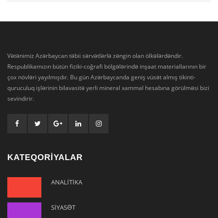
Vətənimiz Azərbaycan təbii sərvətlərlə zəngin olan ölkələrdəndir.
Respublikamızın bütün fiziki-coğrafi bölgələrində inşaat materiallarının bir
çox növləri yayılmışdır. Bu gün Azərbaycanda geniş vüsət almış tikinti-
quruculuq işlərinin bilavasitə yerli mineral xammal hesabına görülməsi bizi
sevindirir.
KATEQORİYALAR
ANALİTİKA
SİYASƏT