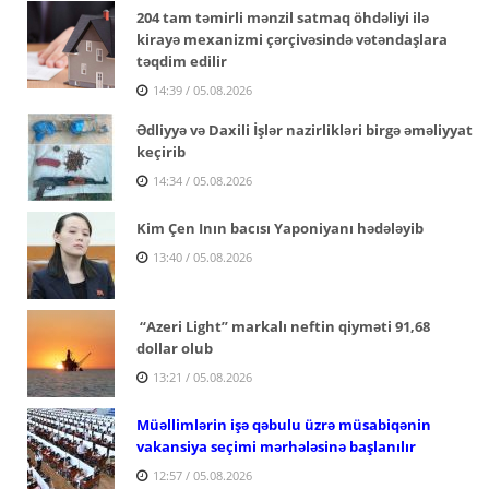
204 tam təmirli mənzil satmaq öhdəliyi ilə
kirayə mexanizmi çərçivəsində vətəndaşlara
təqdim edilir
14:39 / 05.08.2026
Ədliyyə və Daxili İşlər nazirlikləri birgə əməliyyat
keçirib
14:34 / 05.08.2026
Kim Çen Inın bacısı Yaponiyanı hədələyib
13:40 / 05.08.2026
“Azeri Light” markalı neftin qiyməti 91,68
dollar olub
13:21 / 05.08.2026
Müəllimlərin işə qəbulu üzrə müsabiqənin
vakansiya seçimi mərhələsinə başlanılır
12:57 / 05.08.2026