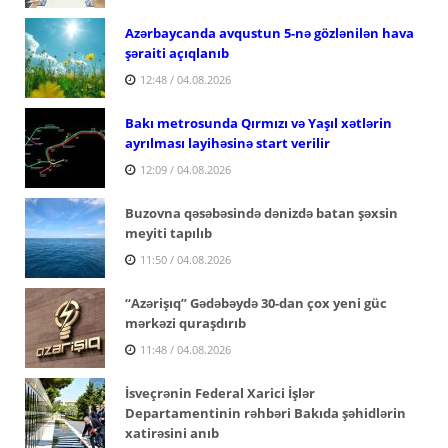
Azərbaycanda avqustun 5-nə gözlənilən hava
şəraiti açıqlanıb
12:48 / 04.08.2026
Bakı metrosunda Qırmızı və Yaşıl xətlərin
ayrılması layihəsinə start verilir
12:09 / 04.08.2026
Buzovna qəsəbəsində dənizdə batan şəxsin
meyiti tapılıb
11:50 / 04.08.2026
“Azərişıq” Gədəbəydə 30-dan çox yeni güc
mərkəzi quraşdırıb
11:48 / 04.08.2026
İsveçrənin Federal Xarici İşlər
Departamentinin rəhbəri Bakıda şəhidlərin
xatirəsini anıb