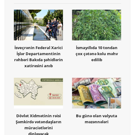
İsveçrənin Federal Xarici
İsmayıllıda 10 tondan
İşlər Departamentinin
çox çətənə kolu məhv
rəhbəri Bakıda şəhidlərin
edilib
xatirəsini anıb
Dövlət Xidmətinin rəisi
Bu günə olan valyuta
Şəmkirdə vətəndaşların
məzənnələri
müraciətlərini
dinləyəcək