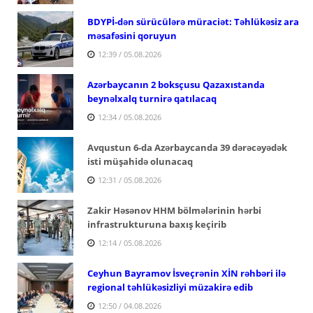
BDYPİ-dən sürücülərə müraciət: Təhlükəsiz ara
məsafəsini qoruyun
12:39 / 05.08.2026
Azərbaycanın 2 boksçusu Qazaxıstanda
beynəlxalq turnirə qatılacaq
12:34 / 05.08.2026
Avqustun 6-da Azərbaycanda 39 dərəcəyədək
isti müşahidə olunacaq
12:31 / 05.08.2026
Zakir Həsənov HHM bölmələrinin hərbi
infrastrukturuna baxış keçirib
12:14 / 05.08.2026
Ceyhun Bayramov İsveçrənin XİN rəhbəri ilə
regional təhlükəsizliyi müzakirə edib
12:50 / 04.08.2026