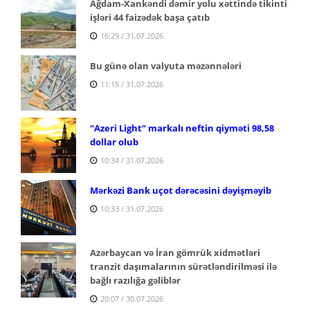
Ağdam-Xankəndi dəmir yolu xəttində tikinti
işləri 44 faizədək başa çatıb
16:29 / 31.07.2026
Bu günə olan valyuta məzənnələri
11:15 / 31.07.2026
“Azeri Light” markalı neftin qiyməti 98,58
dollar olub
10:34 / 31.07.2026
Mərkəzi Bank uçot dərəcəsini dəyişməyib
10:33 / 31.07.2026
Azərbaycan və İran gömrük xidmətləri
tranzit daşımalarının sürətləndirilməsi ilə
bağlı razılığa gəliblər
20:07 / 30.07.2026