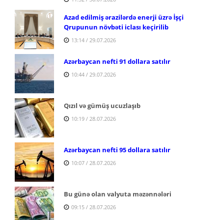
Azad edilmiş ərazilərdə enerji üzrə İşçi
Qrupunun növbəti iclası keçirilib
13:14 / 29.07.2026
Azərbaycan nefti 91 dollara satılır
10:44 / 29.07.2026
Qızıl və gümüş ucuzlaşıb
10:19 / 28.07.2026
Azərbaycan nefti 95 dollara satılır
10:07 / 28.07.2026
Bu günə olan valyuta məzənnələri
09:15 / 28.07.2026