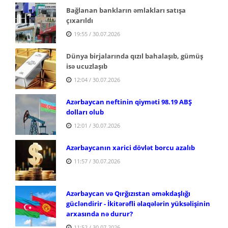
Bağlanan bankların əmlakları satışa
çıxarıldı
19:55 / 30.07.2026
Dünya birjalarında qızıl bahalaşıb, gümüş
isə ucuzlaşıb
12:04 / 30.07.2026
Azərbaycan neftinin qiyməti 98.19 ABŞ
dolları olub
12:01 / 30.07.2026
Azərbaycanın xarici dövlət borcu azalıb
11:57 / 30.07.2026
Azərbaycan və Qırğızıstan əməkdaşlığı
gücləndirir - İkitərəfli əlaqələrin yüksəlişinin
arxasında nə durur?
11:52 / 30.07.2026