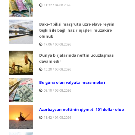
11:32 / 04.08.2026
Bakı–Tbilisi marşrutu üzrə əlavə reysin
təşkili ilə bağlı hazırlıq işləri müzakirə
olunub
17:06 / 03.08.2026
Dünya birjalarında neftin ucuzlaşması
davam edir
13:20 / 03.08.2026
Bu günə olan valyuta məzənnələri
09:10 / 03.08.2026
Azərbaycan neftinin qiyməti 101 dollar olub
11:42 / 01.08.2026