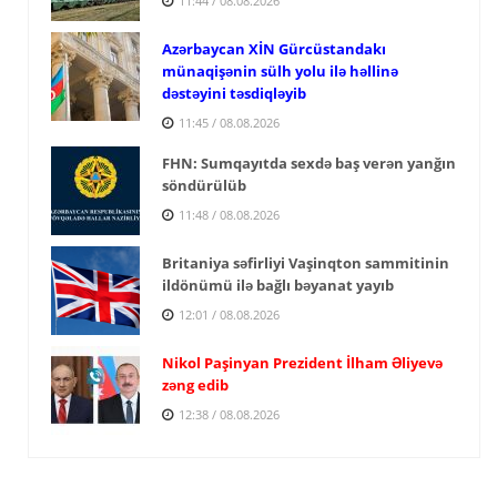
11:44 / 08.08.2026
Azərbaycan XİN Gürcüstandakı
münaqişənin sülh yolu ilə həllinə
dəstəyini təsdiqləyib
11:45 / 08.08.2026
FHN: Sumqayıtda sexdə baş verən yanğın
söndürülüb
11:48 / 08.08.2026
Britaniya səfirliyi Vaşinqton sammitinin
ildönümü ilə bağlı bəyanat yayıb
12:01 / 08.08.2026
Nikol Paşinyan Prezident İlham Əliyevə
zəng edib
12:38 / 08.08.2026