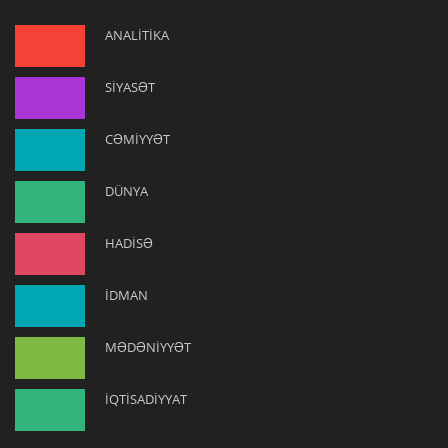
ANALİTİKA
SİYASƏT
CƏMİYYƏT
DÜNYA
HADİSƏ
İDMAN
MƏDƏNİYYƏT
İQTİSADİYYAT