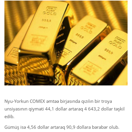
Nyu-Yorkun COMEX əmtəə birjasında qızılın bir troya
unsiyasının qiyməti 44,1 dollar artaraq 4 643,2 dollar təşkil
edib.
Gümüş isə 4,56 dollar artaraq 90,9 dollara bərabər olub.