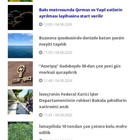
Bakı metrosunda Qırmızı və Yaşıl xətlərin
ayrılması layihəsinə start verilir
12:09 / 04.08.2026
Buzovna qəsəbəsində dənizdə batan şəxsin
meyiti tapılıb
11:50 / 04.08.2026
“Azərişıq” Gədəbəydə 30-dan çox yeni güc
mərkəzi quraşdırıb
11:48 / 04.08.2026
İsveçrənin Federal Xarici İşlər
Departamentinin rəhbəri Bakıda şəhidlərin
xatirəsini anıb
11:47 / 04.08.2026
İsmayıllıda 10 tondan çox çətənə kolu məhv
edilib