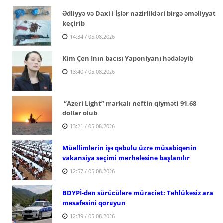
Ədliyyə və Daxili İşlər nazirlikləri birgə əməliyyat
keçirib
14:34 / 05.08.2026
Kim Çen Inın bacısı Yaponiyanı hədələyib
13:40 / 05.08.2026
“Azeri Light” markalı neftin qiyməti 91,68
dollar olub
13:21 / 05.08.2026
Müəllimlərin işə qəbulu üzrə müsabiqənin
vakansiya seçimi mərhələsinə başlanılır
12:57 / 05.08.2026
BDYPİ-dən sürücülərə müraciət: Təhlükəsiz ara
məsafəsini qoruyun
12:39 / 05.08.2026