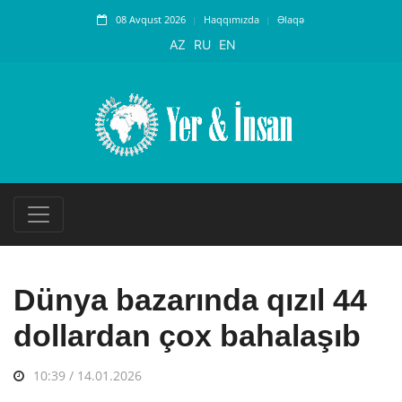
08 Avqust 2026
Haqqımızda
Əlaqə
AZ
RU
EN
Dünya bazarında qızıl 44
dollardan çox bahalaşıb
10:39 / 14.01.2026