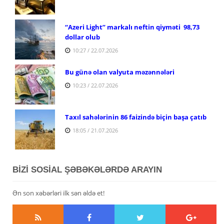
“Azeri Light” markalı neftin qiyməti 98,73
dollar olub
10:27 / 22.07.2026
Bu günə olan valyuta məzənnələri
10:23 / 22.07.2026
Taxıl sahələrinin 86 faizində biçin başa çatıb
18:05 / 21.07.2026
BİZİ SOSİAL ŞƏBƏKƏLƏRDƏ ARAYIN
Ən son xəbərləri ilk sən əldə et!