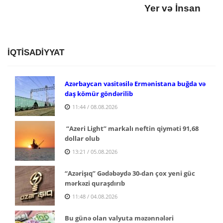
Yer və İnsan
İQTİSADİYYAT
Azərbaycan vasitəsilə Ermənistana buğda və
daş kömür göndərilib
11:44 / 08.08.2026
“Azeri Light” markalı neftin qiyməti 91,68
dollar olub
13:21 / 05.08.2026
“Azərişıq” Gədəbəydə 30-dan çox yeni güc
mərkəzi quraşdırıb
11:48 / 04.08.2026
Bu günə olan valyuta məzənnələri