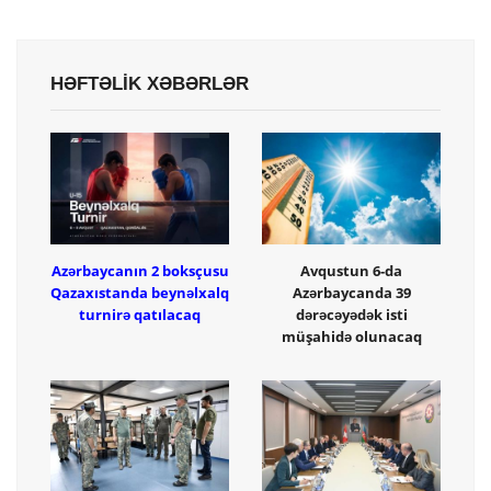
HƏFTƏLİK XƏBƏRLƏR
Azərbaycanın 2 boksçusu
Avqustun 6-da
Qazaxıstanda beynəlxalq
Azərbaycanda 39
turnirə qatılacaq
dərəcəyədək isti
müşahidə olunacaq