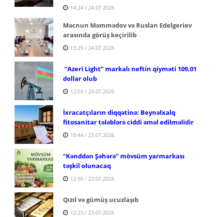
14:24 / 24.07.2026
Məcnun Məmmədov və Ruslan Edelgeriev
arasında görüş keçirilib
13:29 / 24.07.2026
“Azeri Light” markalı neftin qiyməti 109,01
dollar olub
12:03 / 24.07.2026
İxracatçıların diqqətinə: Beynəlxalq
fitosanitar tələblərə ciddi əməl edilməlidir
18:44 / 23.07.2026
“Kənddən Şəhərə” mövsüm yarmarkası
təşkil olunacaq
12:56 / 23.07.2026
Qızıl və gümüş ucuzlaşıb
12:23 / 23.07.2026