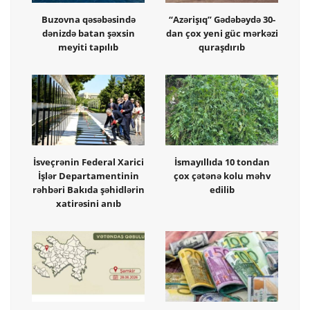
Buzovna qəsəbəsində
“Azərişıq” Gədəbəydə 30-
dənizdə batan şəxsin
dan çox yeni güc mərkəzi
meyiti tapılıb
quraşdırıb
İsveçrənin Federal Xarici
İsmayıllıda 10 tondan
İşlər Departamentinin
çox çətənə kolu məhv
rəhbəri Bakıda şəhidlərin
edilib
xatirəsini anıb