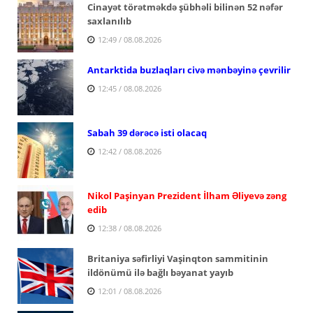
Cinayət törətməkdə şübhəli bilinən 52 nəfər
saxlanılıb
12:49 / 08.08.2026
Antarktida buzlaqları civə mənbəyinə çevrilir
12:45 / 08.08.2026
Sabah 39 dərəcə isti olacaq
12:42 / 08.08.2026
Nikol Paşinyan Prezident İlham Əliyevə zəng
edib
12:38 / 08.08.2026
Britaniya səfirliyi Vaşinqton sammitinin
ildönümü ilə bağlı bəyanat yayıb
12:01 / 08.08.2026