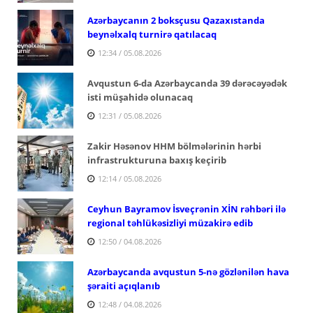
Azərbaycanın 2 boksçusu Qazaxıstanda
beynəlxalq turnirə qatılacaq
12:34 / 05.08.2026
Avqustun 6-da Azərbaycanda 39 dərəcəyədək
isti müşahidə olunacaq
12:31 / 05.08.2026
Zakir Həsənov HHM bölmələrinin hərbi
infrastrukturuna baxış keçirib
12:14 / 05.08.2026
Ceyhun Bayramov İsveçrənin XİN rəhbəri ilə
regional təhlükəsizliyi müzakirə edib
12:50 / 04.08.2026
Azərbaycanda avqustun 5-nə gözlənilən hava
şəraiti açıqlanıb
12:48 / 04.08.2026