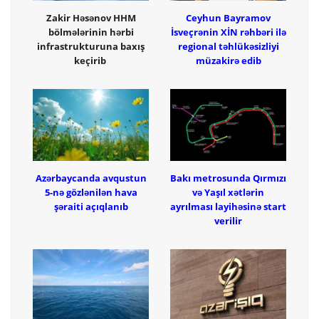
Zakir Həsənov HHM
Ceyhun Bayramov
bölmələrinin hərbi
İsveçrənin XİN rəhbəri ilə
infrastrukturuna baxış
regional təhlükəsizliyi
keçirib
müzakirə edib
Azərbaycanda avqustun
Bakı metrosunda Qırmızı
5-nə gözlənilən hava
və Yaşıl xətlərin
şəraiti açıqlanıb
ayrılması layihəsinə start
verilir