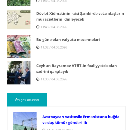
11:46 / 04.08.2026
Dövlət Xidmətinin rəisi Şəmkirdə vətəndaşların
müraciətlərini dinləyəcək
11:43 / 04.08.2026
Bu günə olan valyuta məzənnələri
11:32 / 04.08.2026
Ceyhun Bayramov ATƏT-in fəaliyyətdə olan
sədrini qarşılayıb
11:30 / 04.08.2026
Ən çox oxunan
Azərbaycan vasitəsilə Ermənistana buğda
və daş kömür göndərilib