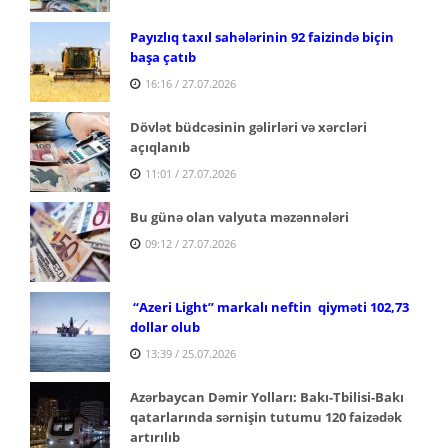
Payızlıq taxıl sahələrinin 92 faizində biçin
başa çatıb
16:16 / 27.07.2026
Dövlət büdcəsinin gəlirləri və xərcləri
açıqlanıb
11:01 / 27.07.2026
Bu günə olan valyuta məzənnələri
09:12 / 27.07.2026
“Azeri Light” markalı neftin qiyməti 102,73
dollar olub
13:39 / 25.07.2026
Azərbaycan Dəmir Yolları: Bakı-Tbilisi-Bakı
qatarlarında sərnişin tutumu 120 faizədək
artırılıb