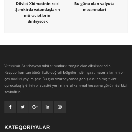
Dövlət Xidmətinin rəisi
Bu günə olan valyuta
Şəmkirdə vətəndaşların
məzənnələri
müraciətlərini
dinləyəcək
Vətənimiz Azərbaycan təbii sərvətlərlə zəngin olan ölkələrdəndir.
Respublikamızın bütün fiziki-coğrafi bölgələrində inşaat materiallarının bir
çox növləri yayılmışdır. Bu gün Azərbaycanda geniş vüsət almış tikinti-
quruculuq işlərinin bilavasitə yerli mineral xammal hesabına görülməsi bizi
sevindirir.
KATEQORİYALAR