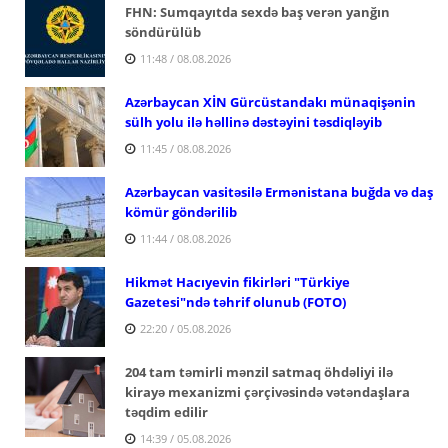
FHN: Sumqayıtda sexdə baş verən yanğın
söndürülüb
11:48 / 08.08.2026
Azərbaycan XİN Gürcüstandakı münaqişənin
sülh yolu ilə həllinə dəstəyini təsdiqləyib
11:45 / 08.08.2026
Azərbaycan vasitəsilə Ermənistana buğda və daş
kömür göndərilib
11:44 / 08.08.2026
Hikmət Hacıyevin fikirləri "Türkiye
Gazetesi"ndə təhrif olunub (FOTO)
22:20 / 05.08.2026
204 tam təmirli mənzil satmaq öhdəliyi ilə
kirayə mexanizmi çərçivəsində vətəndaşlara
təqdim edilir
14:39 / 05.08.2026