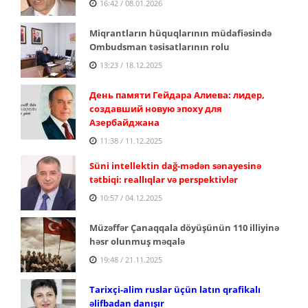
16:42 / 08.01.2026
Miqrantların hüquqlarının müdafiəsində
Ombudsman təsisatlarının rolu
13:23 / 18.12.2025
День памяти Гейдара Алиева: лидер,
создавший
новую эпоху для
Азербайджана
11:38 / 11.12.2025
Süni intellektin dağ-mədən sənayesinə
tətbiqi: reallıqlar və perspektivlər
10:57 / 04.12.2025
Müzəffər Çanaqqala döyüşünün 110 illiyinə
həsr olunmuş məqalə
19:48 / 21.11.2025
Tarixçi-alim ruslar üçün latın qrafikalı
əlifbadan danışır