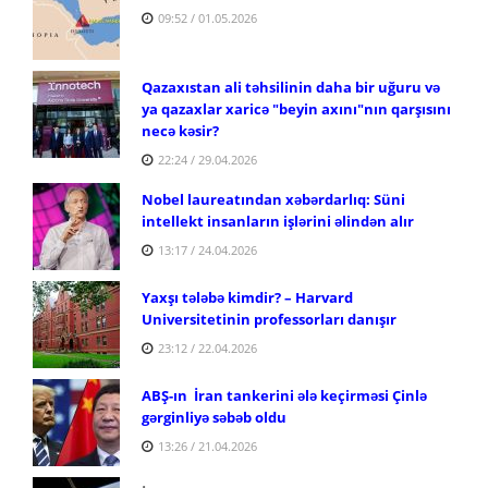
09:52 / 01.05.2026
Qazaxıstan ali təhsilinin daha bir uğuru və
ya qazaxlar xaricə "beyin axını"nın qarşısını
necə kəsir?
22:24 / 29.04.2026
Nobel laureatından xəbərdarlıq: Süni
intellekt insanların işlərini əlindən alır
13:17 / 24.04.2026
Yaxşı tələbə kimdir? – Harvard
Universitetinin professorları danışır
23:12 / 22.04.2026
ABŞ-ın İran tankerini ələ keçirməsi Çinlə
gərginliyə səbəb oldu
13:26 / 21.04.2026