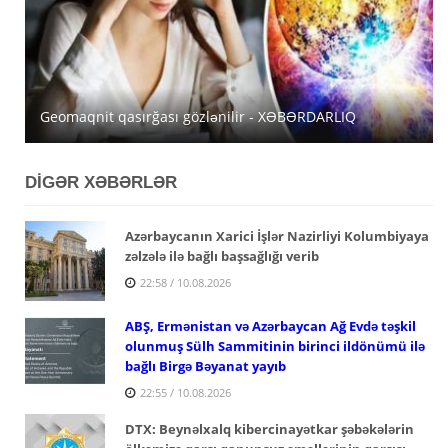
Avqustun 11-də Bakıda və bölgələrdə yağışlı hava
Qazaxıstan Xəzər üzərindən Azərbaycan tranzitini
Geomaqnit qasırğası gözlənilir - XƏBƏRDARLIQ
gözlənili
genişləndirə bilər
DİGƏR XƏBƏRLƏR
Azərbaycanın Xarici İşlər Nazirliyi Kolumbiyaya
zəlzələ ilə bağlı başsağlığı verib
22:58 / 10.08.2026
ABŞ, Ermənistan və Azərbaycan Ağ Evdə təşkil
olunmuş Sülh Sammitinin birinci ildönümü ilə
bağlı Birgə Bəyanat yayıb
22:55 / 10.08.2026
DTX: Beynəlxalq kibercinayətkar şəbəkələrin