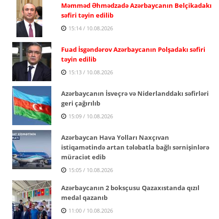
Məmməd Əhmədzadə Azərbaycanın Belçikadakı
səfiri təyin edilib
15:14 / 10.08.2026
Fuad İsgəndərov Azərbaycanın Polşadakı səfiri
təyin edilib
15:13 / 10.08.2026
Azərbaycanın İsveçrə və Niderlanddakı səfirləri
geri çağırılıb
15:09 / 10.08.2026
Azərbaycan Hava Yolları Naxçıvan
istiqamətində artan tələbatla bağlı sərnişinlərə
müraciət edib
15:05 / 10.08.2026
Azərbaycanın 2 boksçusu Qazaxıstanda qızıl
medal qazanıb
11:00 / 10.08.2026