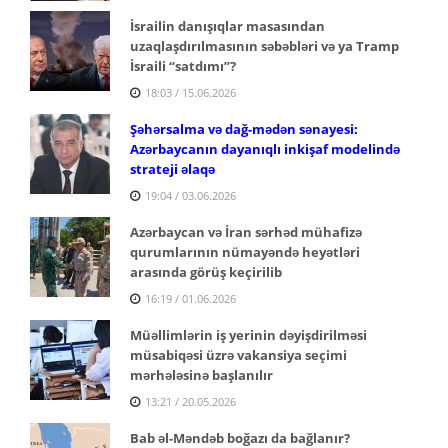
İsrailin danışıqlar masasından
uzaqlaşdırılmasının səbəbləri və ya Tramp
İsraili “satdımı”?
18:03 / 15.06.2026
Şəhərsalma və dağ-mədən sənayesi:
Azərbaycanın dayanıqlı inkişaf modelində
strateji əlaqə
19:04 / 03.06.2026
Azərbaycan və İran sərhəd mühafizə
qurumlarının nümayəndə heyətləri
arasında görüş keçirilib
16:19 / 01.06.2026
Müəllimlərin iş yerinin dəyişdirilməsi
müsabiqəsi üzrə vakansiya seçimi
mərhələsinə başlanılır
13:21 / 20.05.2026
Bab əl-Məndəb boğazı da bağlanır?