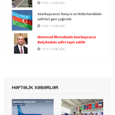
10:33 / 10.08.2026
Azərbaycanın İsveçrə və Niderlanddakı
səfirləri geri çağırılıb
15:09 / 10.08.2026
Məmməd Əhmədzadə Azərbaycanın
Belçikadakı səfiri təyin edilib
15:14 / 10.08.2026
HƏFTƏLİK XƏBƏRLƏR