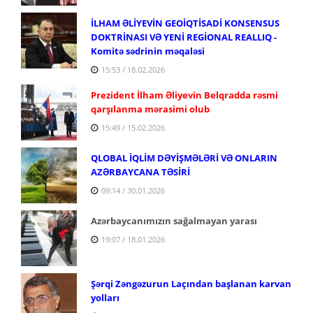
İLHAM ƏLİYEVİN GEOİQTİSADİ KONSENSUS
DOKTRİNASI VƏ YENİ REGİONAL REALLIQ -
Komitə sədrinin məqaləsi
15:53 / 18.02.2026
Prezident İlham Əliyevin Belqradda rəsmi
qarşılanma mərasimi olub
15:49 / 15.02.2026
QLOBAL İQLİM DƏYİŞMƏLƏRİ VƏ ONLARIN
AZƏRBAYCANA TƏSİRİ
09:14 / 30.01.2026
Azərbaycanımızın sağalmayan yarası
19:07 / 18.01.2026
Şərqi Zəngəzurun Laçından başlanan karvan
yolları