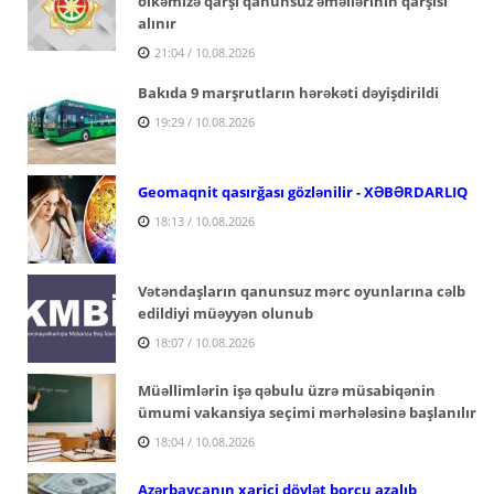
ölkəmizə qarşı qanunsuz əməllərinin qarşısı
alınır
21:04 / 10.08.2026
Bakıda 9 marşrutların hərəkəti dəyişdirildi
19:29 / 10.08.2026
Geomaqnit qasırğası gözlənilir - XƏBƏRDARLIQ
18:13 / 10.08.2026
Vətəndaşların qanunsuz mərc oyunlarına cəlb
edildiyi müəyyən olunub
18:07 / 10.08.2026
Müəllimlərin işə qəbulu üzrə müsabiqənin
ümumi vakansiya seçimi mərhələsinə başlanılır
18:04 / 10.08.2026
Azərbaycanın xarici dövlət borcu azalıb