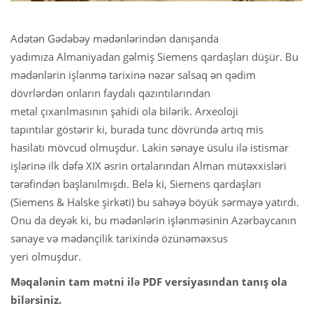
Adətən Gədəbəy mədənlərindən danışanda
yadımıza Almaniyadan gəlmiş Siemens qardaşları düşür. Bu
mədənlərin işlənmə tarixinə nəzər salsaq ən qədim
dövrlərdən onların faydalı qazıntılarından
metal çıxarılmasının şahidi ola bilərik. Arxeoloji
tapıntılar göstərir ki, burada tunc dövründə artıq mis
hasilatı mövcud olmuşdur. Lakin sənaye üsulu ilə istismar
işlərinə ilk dəfə XIX əsrin ortalarından Alman mütəxxisləri
tərəfindən başlanılmışdı. Belə ki, Siemens qardaşları
(Siemens & Halske şirkəti) bu sahəyə böyük sərmayə yatırdı.
Onu da deyək ki, bu mədənlərin işlənməsinin Azərbaycanın
sənaye və mədənçilik tarixində özünəməxsus
yeri olmuşdur.
Məqalənin tam mətni ilə PDF versiyasından tanış ola
bilərsiniz.