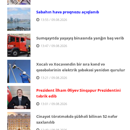
Sabahın hava proqnozu açıqlanıb
13:55 / 09.08.2026
Sumqayıtda yaşayış binasında yanğın baş verib
13:47 / 09.08.2026
Xocalı və Xocavəndin bir sıra kənd və
qəsəbələrinin elektrik şəbəkəsi yenidən qurulur
13:21 / 09.08.2026
Prezident İlham Əliyev Sinqapur Prezidentini
təbrik edib
13:01 / 09.08.2026
Cinayət törətməkdə şübhəli bilinən 52 nəfər
saxlanılıb
12:49 / 08.08.2026