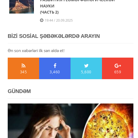
НАУКИ
(ЧАСТЬ 2)
19:44 / 20.09.2025
BİZİ SOSİAL ŞƏBƏKƏLƏRDƏ ARAYIN
Ən son xəbərləri ilk sən əldə et!
345
3,460
5,600
659
GÜNDƏM