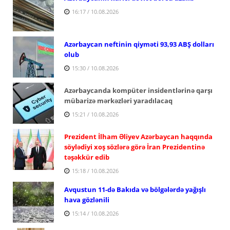
16:17 / 10.08.2026
Azərbaycan neftinin qiyməti 93,93 ABŞ dolları
olub
15:30 / 10.08.2026
Azərbaycanda kompüter insidentlərinə qarşı
mübarizə mərkəzləri yaradılacaq
15:21 / 10.08.2026
Prezident İlham Əliyev Azərbaycan haqqında
söylədiyi xoş sözlərə görə İran Prezidentinə
təşəkkür edib
15:18 / 10.08.2026
Avqustun 11-də Bakıda və bölgələrdə yağışlı
hava gözlənili
15:14 / 10.08.2026