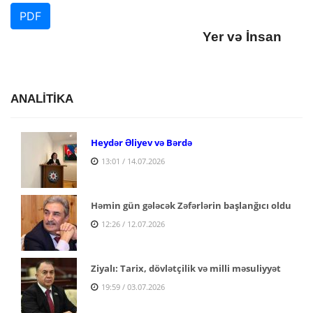
PDF
Yer və İnsan
ANALİTİKA
Heydər Əliyev və Bərdə
13:01 / 14.07.2026
Həmin gün gələcək Zəfərlərin başlanğıcı oldu
12:26 / 12.07.2026
Ziyalı: Tarix, dövlətçilik və milli məsuliyyət
19:59 / 03.07.2026