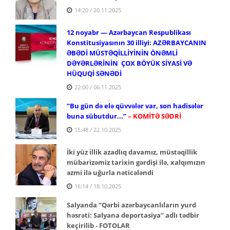
14:20 / 20.11.2025
12 noyabr — Azərbaycan Respublikası
Konstitusiyasının 30 illiyi: AZƏRBAYCANIN
ƏBƏDİ MÜSTƏQİLLİYİNİN ÖNƏMLİ
DƏYƏRLƏRİNİN ÇOX BÖYÜK SİYASİ VƏ
HÜQUQİ SƏNƏDİ
22:00 / 06.11.2025
“Bu gün də elə qüvvələr var, son hadisələr
buna sübutdur...”
– KOMİTƏ SƏDRİ
15:48 / 22.10.2025
İki yüz illik azadlıq davamız, müstəqillik
mübarizəmiz tarixin gərdişi ilə, xalqımızın
əzmi ilə uğurla nəticələndi
16:14 / 18.10.2025
Salyanda “Qərbi azərbaycanlıların yurd
həsrəti: Salyana deportasiya” adlı tədbir
keçirilib - FOTOLAR