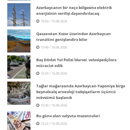
Azərbaycanın bir neçə bölgəsinə elektrik
enerjisinin verilişi dayandırılacaq
10:50 / 10.08.2026
Qazaxıstan Xəzər üzərindən Azərbaycan
tranzitini genişləndirə bilər
10:49 / 10.08.2026
Baş Dövlət Yol Polisi İdarəsi velosipedçilərə
müraciət edib
10:33 / 10.08.2026
Tağlar mağarasında Azərbaycan-Yaponiya birgə
beynəlxalq arxeoloji tədqiqatların üçüncü
mövsümü başlanıb
10:30 / 10.08.2026
Bu günə olan valyuta məzənnələri
10:22 / 10.08.2026