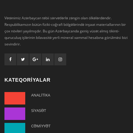
Vətənimiz Azərbaycan təbii sərvətlərlə zəngin olan ölkələrdəndir.
Respublikamızın bütün fiziki-coğrafi bölgələrində inşaat materiallarının bir
çox növləri yayılmışdır. Bu gün Azərbaycanda geniş vüsət almış tikinti-
quruculuq işlərinin bilavasitə yerli mineral xammal hesabına görülməsi bizi
sevindirir.
KATEQORİYALAR
ANALİTİKA
SİYASƏT
CƏMİYYƏT