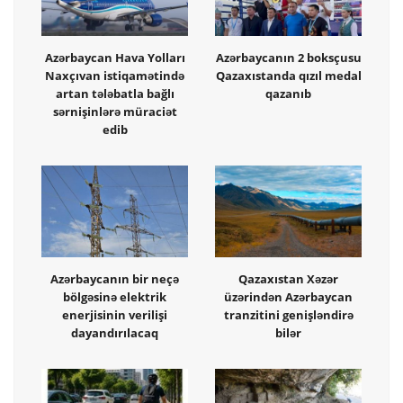
Azərbaycan Hava Yolları
Azərbaycanın 2 boksçusu
Naxçıvan istiqamətində
Qazaxıstanda qızıl medal
artan tələbatla bağlı
qazanıb
sərnişinlərə müraciət
edib
Azərbaycanın bir neçə
Qazaxıstan Xəzər
bölgəsinə elektrik
üzərindən Azərbaycan
enerjisinin verilişi
tranzitini genişləndirə
dayandırılacaq
bilər