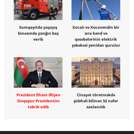
Sumqayıtda yaşayış
Xocalı və Xocavəndin bir
binasında yanğın baş
sıra kənd və
verib
qəsəbələrinin elektrik
şəbəkəsi yenidən qurulur
Prezident İlham Əliyev
Cinayət törətməkdə
Sinqapur Prezidentini
şübhəli bilinən 52 nəfər
təbrik edib
saxlanılıb