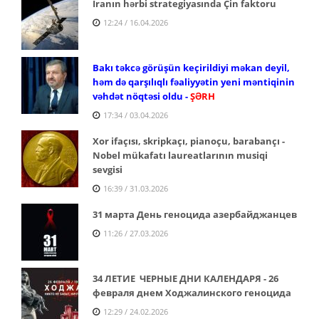
İranın hərbi strategiyasında Çin faktoru
12:24 / 16.04.2026
Bakı təkcə görüşün keçirildiyi məkan deyil,
həm də qarşılıqlı fəaliyyətin yeni məntiqinin
vəhdət nöqtəsi oldu -
ŞƏRH
17:34 / 03.04.2026
Xor ifaçısı, skripkaçı, pianoçu, barabançı -
Nobel mükafatı laureatlarının musiqi
sevgisi
16:39 / 31.03.2026
31 марта День геноцида азербайджанцев
11:26 / 27.03.2026
34 ЛЕТИЕ ЧЕРНЫЕ ДНИ КАЛЕНДАРЯ - 26
февраля днем Ходжалинского геноцида
12:29 / 24.02.2026