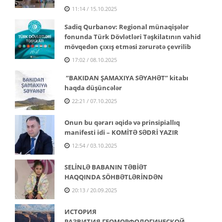
11:14 / 15.10.2025
Sadiq Qurbanov: Regional münaqişələr
fonunda Türk Dövlətləri Təşkilatının vahid
mövqedən çıxış etməsi zərurətə çevrilib
17:02 / 08.10.2025
“BAKIDAN ŞAMAXIYA SƏYAHƏT” kitabı
haqda düşüncələr
22:21 / 07.10.2025
Onun bu qərarı əqidə və prinsipiallıq
manifesti idi – KOMİTƏ SƏDRİ YAZIR
12:54 / 03.10.2025
SELİNLƏ BABANIN TƏBİƏT
HAQQINDA SÖHBƏTLƏRİNDƏN
20:13 / 20.09.2025
ИСТОРИЯ
РАЗВИТИЯ
ГЕОМОРФОЛОГИЧЕСКОЙ