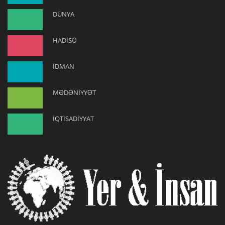
DÜNYA
HADİSƏ
İDMAN
MƏDƏNİYYƏT
İQTİSADİYYAT