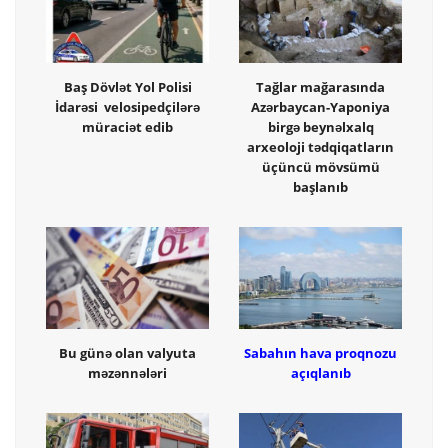
Baş Dövlət Yol Polisi
Tağlar mağarasında
İdarəsi velosipedçilərə
Azərbaycan-Yaponiya
müraciət edib
birgə beynəlxalq
arxeoloji tədqiqatların
üçüncü mövsümü
başlanıb
Bu günə olan valyuta
Sabahın hava proqnozu
məzənnələri
açıqlanıb