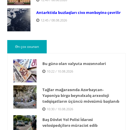
Antarktida buzlaqları civə mənbəyinə çevrilir
12:45 / 08.08.2026
Ən çox oxunan
Bu günə olan valyuta məzənnələri
10:22 / 10.08.2026
Tağlar mağarasında Azərbaycan-
Yaponiya birgə beynəlxalq arxeoloji
tədqiqatların üçüncü mövsümü başlanıb
10:30 / 10.08.2026
Baş Dövlət Yol Polisi İdarəsi
velosipedçilərə müraciət edib