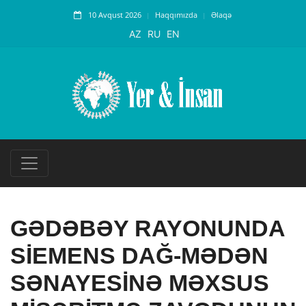
10 Avqust 2026
Haqqımızda
Əlaqə
AZ
RU
EN
GƏDƏBƏY RAYONUNDA
SİEMENS DAĞ-MƏDƏN
SƏNAYESİNƏ MƏXSUS