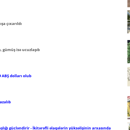
şa çıxarıldı
b, gümüş isə ucuzlaşıb
 ABŞ dolları olub
azalıb
ığı gücləndirir - İkitərəfli əlaqələrin yüksəlişinin arxasında