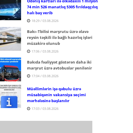
Ödəniş kartları ilə ölkədaxili 1 milyon
74 min 526 manatlıq 5305 fırıldaqçılıq
halı baş verib
18:29 / 03.08.2026
Bakı–Tbilisi marşrutu üzrə əlavə
reysin təşkili ilə bağlı hazırlıq işləri
müzakirə olunub
17:06 / 03.08.2026
Bakıda fəaliyyət göstərən daha iki
marşrut üzrə avtobuslar yenilənir
17:04 / 03.08.2026
Müəllimlərin işə qəbulu üzrə
müsabiqənin vakansiya seçimi
mərhələsinə başlanılır
17:03 / 03.08.2026