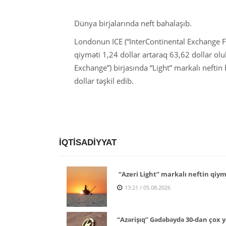
Dünya birjalarında neft bahalaşıb.
Londonun ICE (“InterContinental Exchange Fut
qiyməti 1,24 dollar artaraq 63,62 dollar o
Exchange”) birjasında “Light” markalı neftin 
dollar təşkil edib.
İQTİSADİYYAT
“Azeri Light” markalı neftin qiymə
13:21 / 05.08.2026
“Azərişıq” Gədəbəydə 30-dan çox y