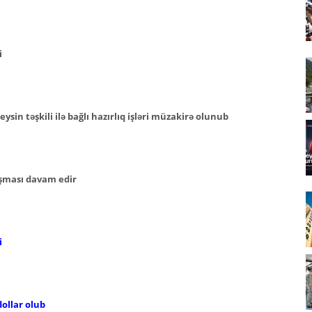
i
ysin təşkili ilə bağlı hazırlıq işləri müzakirə olunub
aşması davam edir
i
ollar olub