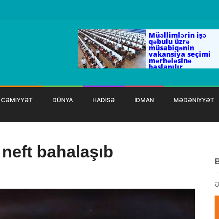
Müəllimlərin işə
qəbulu üzrə
müsabiqənin
vakansiya seçimi
mərhələsinə
başlanılır
CƏMİYYƏT
DÜNYA
HADİSƏ
İDMAN
MƏDƏNİYYƏT
 neft bahalaşıb
Ə