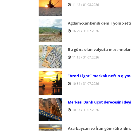
11:42 / 01.08.2026
Ağdam-Xankəndi dəmir yolu xəttind
16:29 / 31.07.2026
Bu günə olan valyuta məzənnələr
11:15 / 31.07.2026
“Azeri Light” markalı neftin qiymə
10:34 / 31.07.2026
Mərkəzi Bank uçot dərəcəsini dəy
10:33 / 31.07.2026
Azərbaycan və İran gömrük xidmətl