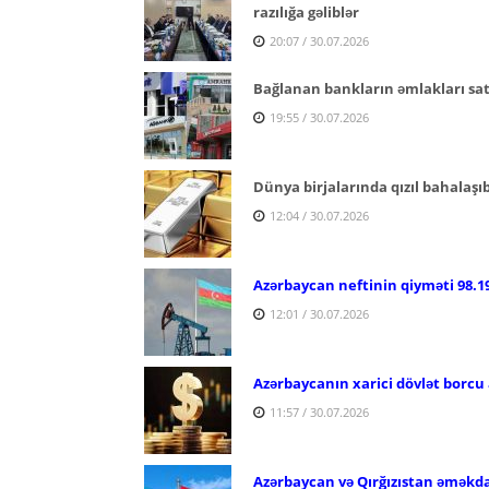
razılığa gəliblər
20:07 / 30.07.2026
Bağlanan bankların əmlakları satı
19:55 / 30.07.2026
Dünya birjalarında qızıl bahalaşı
12:04 / 30.07.2026
Azərbaycan neftinin qiyməti 98.19
12:01 / 30.07.2026
Azərbaycanın xarici dövlət borcu 
11:57 / 30.07.2026
Azərbaycan və Qırğızıstan əməkdaşl