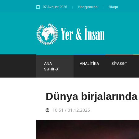
07 Avqust 2026
Haqqımızda
Əlaqə
ANA
ANALİTİKA
SİYASƏT
SƏHİFƏ
Dünya birjalarında
10:51 / 01.12.2025