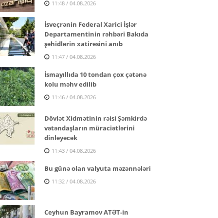
11:48 / 04.08.2026
İsveçrənin Federal Xarici İşlər
Departamentinin rəhbəri Bakıda
şəhidlərin xatirəsini anıb
11:47 / 04.08.2026
İsmayıllıda 10 tondan çox çətənə
kolu məhv edilib
11:46 / 04.08.2026
Dövlət Xidmətinin rəisi Şəmkirdə
vətəndaşların müraciətlərini
dinləyəcək
11:43 / 04.08.2026
Bu günə olan valyuta məzənnələri
11:32 / 04.08.2026
Ceyhun Bayramov ATƏT-in