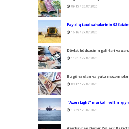
09:15 / 28.07.2026
Payızlıq taxıl sahələrinin 92 faizi
16:16 / 27.07.2026
Dövlət büdcəsinin gəlirləri və xərc
11:01 / 27.07.2026
Bu günə olan valyuta məzənnələr
09:12 / 27.07.2026
“Azeri Light” markalı neftin qiym
13:39 / 25.07.2026
Azərbaycan Dəmir Yolları: Bakı-Tb