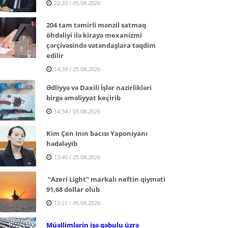
22:20 / 05.08.2026
204 tam təmirli mənzil satmaq
öhdəliyi ilə kirayə mexanizmi
çərçivəsində vətəndaşlara təqdim
edilir
14:39 / 05.08.2026
Ədliyyə və Daxili İşlər nazirlikləri
birgə əməliyyat keçirib
14:34 / 05.08.2026
Kim Çen Inın bacısı Yaponiyanı
hədələyib
13:40 / 05.08.2026
“Azeri Light” markalı neftin qiyməti
91,68 dollar olub
13:21 / 05.08.2026
Müəllimlərin işə qəbulu üzrə