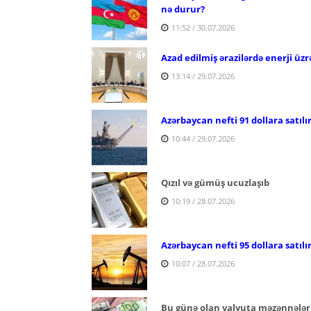
nə durur?
11:52 / 30.07.2026
Azad edilmiş ərazilərdə enerji üzr
13:14 / 29.07.2026
Azərbaycan nefti 91 dollara satılı
10:44 / 29.07.2026
Qızıl və gümüş ucuzlaşıb
10:19 / 28.07.2026
Azərbaycan nefti 95 dollara satılı
10:07 / 28.07.2026
Bu günə olan valyuta məzənnələr