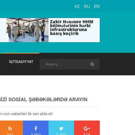
AZ
RU
EN
Zakir Həsənov HHM
bölmələrinin hərbi
infrastrukturuna
baxış keçirib
İQTİSADİYYAT
BİZİ SOSİAL ŞƏBƏKƏLƏRDƏ ARAYIN
n son xəbərləri ilk sən əldə et!
345
3,460
5,600
659