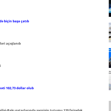
ndə biçin başa çatıb
ləri açıqlanıb
i
əti 102,73 dollar olub
ilisi-Bakı qatarlarında sərnişin tutumu 120 faizədək