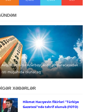
GÜNDƏM
Avqustun 6-da Azərbaycanda 39 dərəcəyədək
isti müşahidə olunacaq
DİGƏR XƏBƏRLƏR
Hikmət Hacıyevin fikirləri "Türkiye
Gazetesi"ndə təhrif olunub (FOTO)