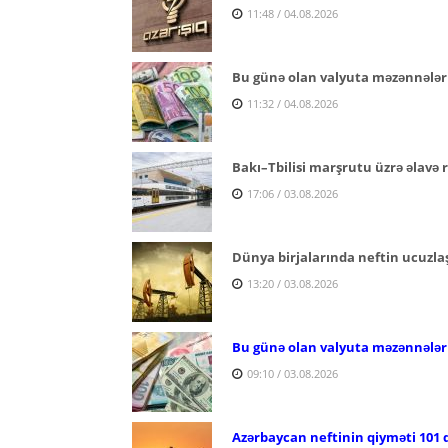
11:48 / 04.08.2026
Bu günə olan valyuta məzənnələr
11:32 / 04.08.2026
Bakı–Tbilisi marşrutu üzrə əlavə re
17:06 / 03.08.2026
Dünya birjalarında neftin ucuzl
13:20 / 03.08.2026
Bu günə olan valyuta məzənnələr
09:10 / 03.08.2026
Azərbaycan neftinin qiyməti 101 d