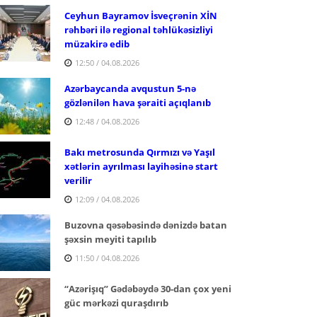
Ceyhun Bayramov İsveçrənin XİN
rəhbəri ilə regional təhlükəsizliyi
müzakirə edib
12:50 / 04.08.2026
Azərbaycanda avqustun 5-nə
gözlənilən hava şəraiti açıqlanıb
12:48 / 04.08.2026
Bakı metrosunda Qırmızı və Yaşıl
xətlərin ayrılması layihəsinə start
verilir
12:09 / 04.08.2026
Buzovna qəsəbəsində dənizdə batan
şəxsin meyiti tapılıb
11:50 / 04.08.2026
“Azərişıq” Gədəbəydə 30-dan çox yeni
güc mərkəzi quraşdırıb