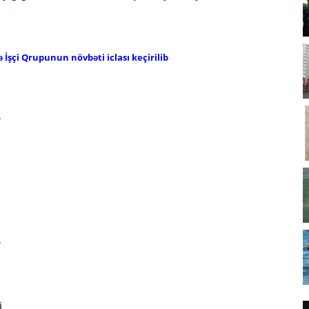
ə İşçi Qrupunun növbəti iclası keçirilib
r
r
i