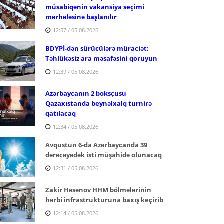
müsabiqənin vakansiya seçimi
mərhələsinə başlanılır
12:57 / 05.08.2026
BDYPİ-dən sürücülərə müraciət:
Təhlükəsiz ara məsafəsini qoruyun
12:39 / 05.08.2026
Azərbaycanın 2 boksçusu
Qazaxıstanda beynəlxalq turnirə
qatılacaq
12:34 / 05.08.2026
Avqustun 6-da Azərbaycanda 39
dərəcəyədək isti müşahidə olunacaq
12:31 / 05.08.2026
Zakir Həsənov HHM bölmələrinin
hərbi infrastrukturuna baxış keçirib
12:14 / 05.08.2026