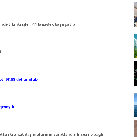
ə tikinti işləri 44 faizədək başa çatıb
i
ti 98,58 dollar olub
işməyib
əri tranzit daşımalarının sürətləndirilməsi ilə bağlı