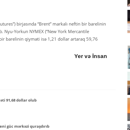
ures”) birjasında “Brent” markalı neftin bir barelinin
lub. Nyu-Yorkun NYMEX (“New York Mercantile
bir barelinin qiyməti isə 1,21 dollar artaraq 59,76
Yer və İnsan
ti 91,68 dollar olub
eni güc mərkəzi quraşdırıb