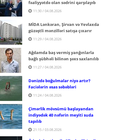
fəaliyyətdə olan sədrini qarşılayıb
11:30 / 04.08.2026
MİDA Lənkəran, Şirvan və Yevlaxda
güzəştli mənzilləri satışa çıxarır
11:29 / 04.08.2026
Ağdamda baş vermiş yanğınlarla
bağlı şübhəli bilinən şəxs saxlanılıb
11:27 / 04.08.2026
Dənizdə boğulmalar niyə artır?
Faciələrin əsas səbəbləri
11:24 / 04.08.2026
Çimərlik mövsümü başlayandan
indiyədək 40 nəfərin meyiti suda
tapılıb
21:15 / 03.08.2026