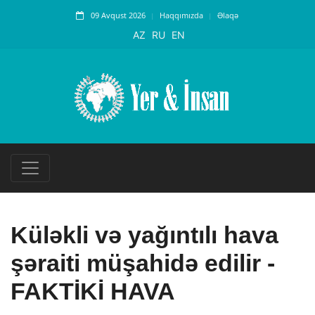
09 Avqust 2026
Haqqımızda
Əlaqə
AZ
RU
EN
Küləkli və yağıntılı hava
şəraiti müşahidə edilir -
FAKTİKİ HAVA