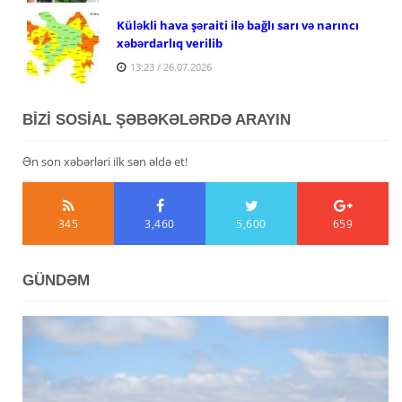
Küləkli hava şəraiti ilə bağlı sarı və narıncı
xəbərdarlıq verilib
13:23 / 26.07.2026
BİZİ SOSİAL ŞƏBƏKƏLƏRDƏ ARAYIN
Ən son xəbərləri ilk sən əldə et!
345
3,460
5,600
659
GÜNDƏM