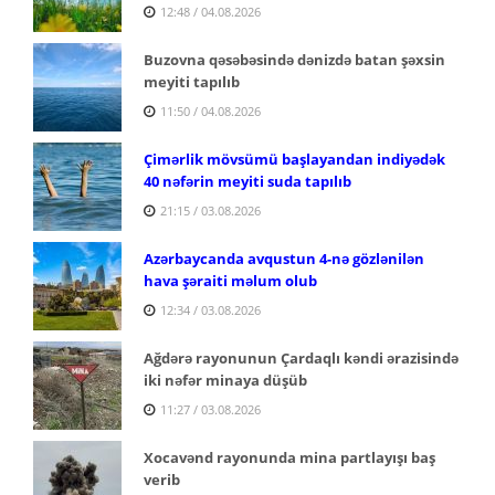
12:48 / 04.08.2026
Buzovna qəsəbəsində dənizdə batan şəxsin
meyiti tapılıb
11:50 / 04.08.2026
Çimərlik mövsümü başlayandan indiyədək
40 nəfərin meyiti suda tapılıb
21:15 / 03.08.2026
Azərbaycanda avqustun 4-nə gözlənilən
hava şəraiti məlum olub
12:34 / 03.08.2026
Ağdərə rayonunun Çardaqlı kəndi ərazisində
iki nəfər minaya düşüb
11:27 / 03.08.2026
Xocavənd rayonunda mina partlayışı baş
verib