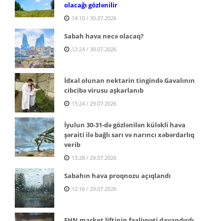
olacağı gözlənilir
14:10 / 30.07.2026
Sabah hava necə olacaq?
12:24 / 30.07.2026
İdxal olunan nektarin tingində Gavalının
cibcibə virusu aşkarlanıb
15:24 / 29.07.2026
İyulun 30-31-də gözlənilən küləkli hava
şəraiti ilə bağlı sarı və narıncı xəbərdarlıq
verib
13:28 / 29.07.2026
Sabahın hava proqnozu açıqlandı
12:16 / 29.07.2026
FHN market liftinin fəaliyyəti dayandırdı